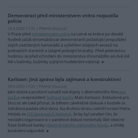
Demonstraci před ministerstvem vnitra rozpustila
policie
28.9.2000 17:35 | PRAHA (EkoList)
V Praze před
ministerstvem vnitra
na Letné se krátce po desáté
hodině začali shromažďovat demonstranti požadující propuštění
svých zadržených kamarádů a vyšetření údajných excesů na
policejních stanicích a údajné policejní brutality. Před jedenáctou
hodinou se před vchodem do ministerstva shromáždilo asi dvě stě
lidí s balónky, bubínky a jinými hudebními nástroji.
Karlsson: Jiná zpráva byla zajímavá a konstruktivní
28.9.2000 17:33 | PRAHA (EkoList)
Jako dobré a pozitivní označil své dojmy z alternativního fóra
Jiná
zpráva
viceprezident
Světové banky
Mats Karlsson. Exkluzivně pro
EkoList ale také přiznal, že během závěrečné diskuse v kostele sv.
Salvátora padala silná slova. Na druhou stranu odmítl tvrzení Petra
Hlobila ze
CEE Bankwatch Network
, že by byl zaražen tím, že
nevládní organizace si v panelové diskusi nenechaly líbit obecné
fráze Světové banky i
Mezinárodního měnového fondu
, a chtěly
konkrétní odpovědi.