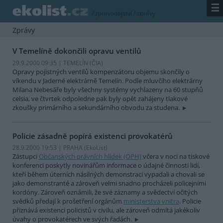
☰
/
zpravodajství
/
zprávy
Zprávy
V Temelíně dokončili opravu ventilů
29.9.2000 09:35 | TEMELÍN (
ČIA
)
Opravy pojistných ventilů kompenzátoru objemu skončily o
víkendu v Jaderné elektrárně Temelín. Podle mluvčího elektrárny
Milana Nebesáře byly všechny systémy vychlazeny na 60 stupňů
celsia, ve čtvrtek odpoledne pak byly opět zahájeny tlakové
zkoušky primárního a sekundárního obvodu za studena.
Policie zásadně popírá existenci provokatérů
28.9.2000 19:53 | PRAHA (EkoList)
Zástupci
Občanských právních hlídek (OPH)
včera v noci na tiskové
konferenci poskytly novinářům informace o údajné činnosti lidí,
kteří během úterních násilných demonstrací vypadali a chovali se
jako demonstranté a zároveň velmi snadno procházeli policejními
kordóny. Zároveň oznámili, že své záznamy a svědectví očitých
svědků předají k prošetření orgánům
ministerstva vnitra
. Policie
přiznává existenci policistů v civilu, ale zároveň odmítá jakékoliv
úvahy o provokatérech ve svých řadách.