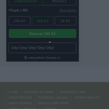
O NÁS
NOVINKY NA WEBU
INZERUJTE U NÁS
PODPOŘTE NÁS
PŘEBÍRÁNÍ OBSAHU
TIŠTĚNÝ EKOLIST
MAPA STRÁNEK
DEJTE O SOBĚ VĚDĚT
ZPRÁVY E-MAILEM
COOKIES