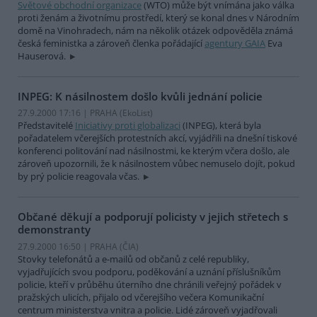
Světové obchodní organizace
(WTO) může být vnímána jako válka
proti ženám a životnímu prostředí, který se konal dnes v Národním
domě na Vinohradech, nám na několik otázek odpověděla známá
česká feministka a zároveň členka pořádající
agentury GAIA
Eva
Hauserová.
INPEG: K násilnostem došlo kvůli jednání policie
27.9.2000 17:16 | PRAHA (EkoList)
Představitelé
Iniciativy proti globalizaci
(INPEG), která byla
pořadatelem včerejších protestních akcí, vyjádřili na dnešní tiskové
konferenci politování nad násilnostmi, ke kterým včera došlo, ale
zároveň upozornili, že k násilnostem vůbec nemuselo dojít, pokud
by prý policie reagovala včas.
Občané děkují a podporují policisty v jejich střetech s
demonstranty
27.9.2000 16:50 | PRAHA (
ČIA
)
Stovky telefonátů a e-mailů od občanů z celé republiky,
vyjadřujících svou podporu, poděkování a uznání příslušníkům
policie, kteří v průběhu úterního dne chránili veřejný pořádek v
pražských ulicích, přijalo od včerejšího večera Komunikační
centrum ministerstva vnitra a policie. Lidé zároveň vyjadřovali