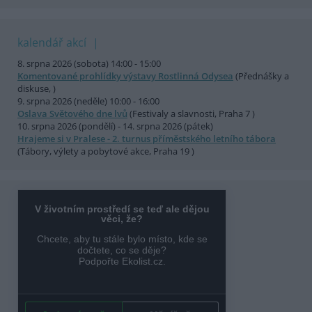
kalendář akcí
8. srpna 2026 (sobota) 14:00 - 15:00
Komentované prohlídky výstavy Rostlinná Odysea
(Přednášky a
diskuse, )
9. srpna 2026 (neděle) 10:00 - 16:00
Oslava Světového dne lvů
(Festivaly a slavnosti, Praha 7 )
10. srpna 2026 (pondělí) - 14. srpna 2026 (pátek)
Hrajeme si v Pralese - 2. turnus příměstského letního tábora
(Tábory, výlety a pobytové akce, Praha 19 )