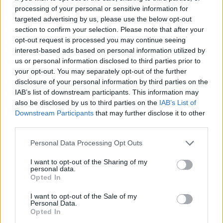
processing of your personal or sensitive information for
MMF a SB u Salvátora přijaly kritiku
targeted advertising by us, please use the below opt-out
27.9.2000 14:00 | PRAHA (EkoList)
section to confirm your selection. Please note that after your
Závěr diskusního fóra
Jiná zpráva
za účasti představitelů
opt-out request is processed you may continue seeing
nevládních institucí a
Mezinárodního měnového fondu
(MMF) a
interest-based ads based on personal information utilized by
Světové banky
(SB) dnes proběhl ve zcela zaplněném evangelickém
us or personal information disclosed to third parties prior to
kostele sv. Salvátora. SB a MMF ústy viceprezidenta SB Matse
Karlssona uznaly minulé chyby, zvláště ekologicky nešetrné
your opt-out. You may separately opt-out of the further
projekty a poskytování uvěrů nedemokratickým režimům.
disclosure of your personal information by third parties on the
Čtyřdenní fórum Jiná zpráva, kde se setkali kritici globálních
IAB’s list of downstream participants. This information may
institucí, dnes představilo své závěry zástupcům finančních
also be disclosed by us to third parties on the
IAB’s List of
institucí, aby se společně pokusili najít východiska.
Downstream Participants
that may further disclose it to other
third parties.
Fontea Deštná zvýšila prodej o 55 procent
Personal Data Processing Opt Outs
27.9.2000 13:45 | DEŠTNÁ (
ČIA
)
Za prvních osm měsíců letošního roku zaznamenala společnost
I want to opt-out of the Sharing of my
Fontea
z Deštné na Jindřichohradecku, která je jedním z největších
personal data.
výrobců nealkoholických nápojů v České republice, meziroční
Opted In
nárůst prodeje o přibližně 55 procent. Celkem podle předběžných
odhadů letos vyrobí 600 tisíc litrů nápojů a její tržby se přiblíží
I want to opt-out of the Sale of my
hranici 350 miliónů korun.
Personal Data.
Opted In