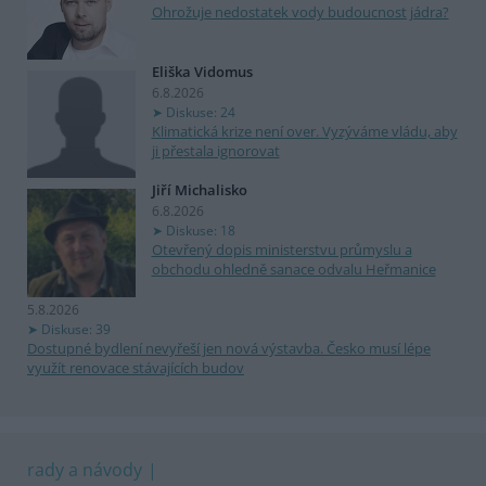
Ohrožuje nedostatek vody budoucnost jádra?
Eliška Vidomus
6.8.2026
Diskuse: 24
Klimatická krize není over. Vyzýváme vládu, aby
ji přestala ignorovat
Jiří Michalisko
6.8.2026
Diskuse: 18
Otevřený dopis ministerstvu průmyslu a
obchodu ohledně sanace odvalu Heřmanice
5.8.2026
Diskuse: 39
Dostupné bydlení nevyřeší jen nová výstavba. Česko musí lépe
využít renovace stávajících budov
rady a návody