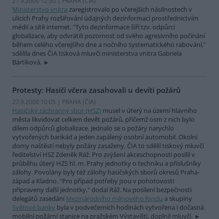
27.9.2000 12:30 | PRAHA (
ČIA
)
Ministerstvo vnitra
zaregistrovalo po včerejších násilnostech v
ulicích Prahy rozšiřování údajných dezinformací prostřednictvím
médií a sítě internet. "Tyto dezinformace šíří tzv. odpůrci
globalizace, aby odvrátili pozornost od svého agresivního počínání
během celého včerejšího dne a nočního systematického rabování,"
sdělila dnes ČIA tisková mluvčí ministerstva vnitra Gabriela
Bártíková.
Protesty: Hasiči včera zasahovali u devíti požárů
27.9.2000 10:05 | PRAHA (
ČIA
)
Hasičský záchranný sbor (HSZ)
musel v úterý na území hlavního
města likvidovat celkem devět požárů, přičemž osm z nich bylo
dílem odpůrců globalizace. Jednalo se o požáry narychlo
vytvořených barikád a jeden zapálený osobní automobil. Okolní
domy naštěstí nebyly požáry zasaženy. ČIA to sdělil tiskový mluvčí
ředitelství HSZ Zdeněk Ráž. Pro zvýšení akceschopnosti posílil v
průběhu úterý HZS hl. m. Prahy jednotky o techniku a příslušníky
zálohy. Povolány byly též zálohy hasičských sborů okresů Praha-
západ a Kladno. "Pro případ potřeby jsou v pohotovosti
připraveny další jednotky," dodal Ráž. Na posílení bezpečnosti
delegátů zasedání
Mezinárodního měnového fondu
a skupiny
Světové banky
byla v podvečerních hodinách vytvořena i dočasná
mobilní požární stanice na pražském Výstavišti, doplnil mluvčí.