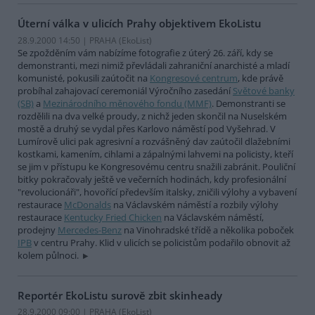
Úterní válka v ulicích Prahy objektivem EkoListu
28.9.2000 14:50 | PRAHA (EkoList)
Se zpožděním vám nabízíme fotografie z úterý 26. září, kdy se
demonstranti, mezi nimiž převládali zahraniční anarchisté a mladí
komunisté, pokusili zaútočit na
Kongresové centrum
, kde právě
probíhal zahajovací ceremoniál Výročního zasedání
Světové banky
(SB)
a
Mezinárodního měnového fondu (MMF)
. Demonstranti se
rozdělili na dva velké proudy, z nichž jeden skončil na Nuselském
mostě a druhý se vydal přes Karlovo náměstí pod Vyšehrad. V
Lumírově ulici pak agresivní a rozvášněný dav zaútočil dlažebními
kostkami, kamením, cihlami a zápalnými lahvemi na policisty, kteří
se jim v přístupu ke Kongresovému centru snažili zabránit. Pouliční
bitky pokračovaly ještě ve večerních hodinách, kdy profesionální
"revolucionáři", hovořící především italsky, zničili výlohy a vybavení
restaurace
McDonalds
na Václavském náměstí a rozbily výlohy
restaurace
Kentucky Fried Chicken
na Václavském náměstí,
prodejny
Mercedes-Benz
na Vinohradské třídě a několika poboček
IPB
v centru Prahy. Klid v ulicích se policistům podařilo obnovit až
kolem půlnoci.
Reportér EkoListu surově zbit skinheady
28.9.2000 09:00 | PRAHA (EkoList)