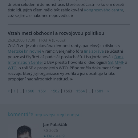
dnešní celodenní demonstrace, které se zúčastnilo kolem deseti
tisíc lidí. Jejich cílem mělo být zablokování
Kongresového centra
,
což se jim ale nakonec nepovedlo.
Vztah mezi obchodní a rozvojovou politikou
26.9.2000 17:30 | PRAHA (EkoList)
Celá čtvrť je zablokována demonstranty, panelových diskusí v
Městské knihovně
v rámci veřejného fóra
Jiná zpráva
se účastní
pouze asi čtyřicet až padesát posluchačů. Lisa Jordanová z
Bank
Information Center
z USA přesto hovořila o ideologiích
SB
,
MMF
a
WTO
, o roli SB a propojení s WTO. Připomněla dokument Smrt
rozvoje, který její organizace vytvořila a jež obsahuje kritiku
propojení nadnárodních institucí.
«
|
1
|
..
|
1560
|
1561
|
1562
|
1563
|
1564
|
..
|
1581
|
»
komentáře
nejnovější
nejčtenější
Jan Palaščák
7.8.2026
Diskuse: 9