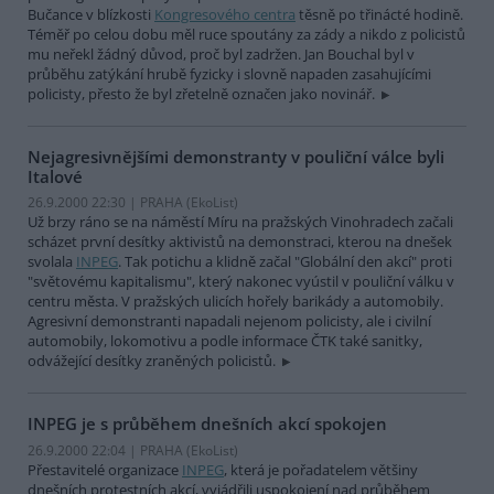
Bučance v blízkosti
Kongresového centra
těsně po třinácté hodině.
Téměř po celou dobu měl ruce spoutány za zády a nikdo z policistů
mu neřekl žádný důvod, proč byl zadržen. Jan Bouchal byl v
průběhu zatýkání hrubě fyzicky i slovně napaden zasahujícími
policisty, přesto že byl zřetelně označen jako novinář.
Nejagresivnějšími demonstranty v pouliční válce byli
Italové
26.9.2000 22:30 | PRAHA (EkoList)
Už brzy ráno se na náměstí Míru na pražských Vinohradech začali
scházet první desítky aktivistů na demonstraci, kterou na dnešek
svolala
INPEG
. Tak potichu a klidně začal "Globální den akcí" proti
"světovému kapitalismu", který nakonec vyústil v pouliční válku v
centru města. V pražských ulicích hořely barikády a automobily.
Agresivní demonstranti napadali nejenom policisty, ale i civilní
automobily, lokomotivu a podle informace ČTK také sanitky,
odvážející desítky zraněných policistů.
INPEG je s průběhem dnešních akcí spokojen
26.9.2000 22:04 | PRAHA (EkoList)
Přestavitelé organizace
INPEG
, která je pořadatelem většiny
dnešních protestních akcí, vyjádřili uspokojení nad průběhem