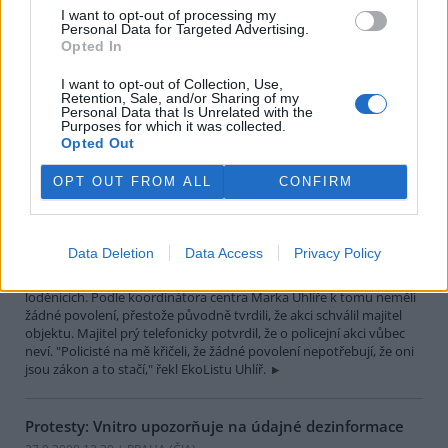
Protesty: Starosta Prahy 1 odsoudil projevy násilí
I want to opt-out of processing my
Personal Data for Targeted Advertising.
27.9.2000 13:20 | PRAHA (
ČIA
)
Opted In
Městská část Praha 1 odsuzuje rabování, vandalismus, ničení
majetku a všechny další násilné akce odpůrců politiky
I want to opt-out of Collection, Use,
Mezinárodního měnového fondu
(MMF) a skupiny
Světové banky
Retention, Sale, and/or Sharing of my
(SB). Vyplývá to z prohlášení starosty Prahy 1 Jana Bürgermeistera,
Personal Data that Is Unrelated with the
které dnes získala ČIA.
Purposes for which it was collected.
Opted Out
Policisté prohledávali soukromý majetek zřejmě bez
OPT OUT FROM ALL
CONFIRM
povolení
27.9.2000 13:14 | PRAHA (EkoList)
Dnes dopoledne několik policistů vniklo do budov Otevřeného
Data Deletion
Data Access
Privacy Policy
koordinačního centra odpůrců politiky
Mezinárodního měnového
fondu
(MMF) a
Světové banky
(SB) v bývalých Libeňských
loděnicích. Podle koordinátora centra Marka Uhlíře k tomu neměli
žádné povolení, přestože původně tvrdili, že akci schválil majitel
objektu. Majitel prý telefonicky potvrdil, že o policejní akci vůbec
neví. "Policisté na mě křičeli, že žádné povolení nepotřebují, že oni
jsou zákon a to stačí," řekl EkoListu Uhlíř.
Protesty: Vnitro upozorňuje na údajné dezinformace