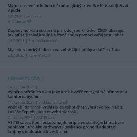
Mýtus o zeleném koberci: Proč anglický trávník v létě zabíjí život
v půdě
4.8.2026 | Jan Skala
Diskuse: 32
Dopady horka a sucha na přírodu jsou kritické. ČSOP ukazuje,
jak může žíznivé krajině a živočichům pomoci veřejnost i obce
29.7.2026 | Zuzana Kučerová
Myslete v horkých dnech na volně žijící ptáky a další zvířata
28.7.2026 | Karel Makoň
tiskové zprávy
14. května 2026 |
Výměna střešních oken jako krok k vyšší energetické účinnosti a
komfortu bydlení
11. května 2026 |
Vrchlabí do toho!
Vrchlabí do toho!: Vrchlabí do toho! chce vyhrát volby. Nabízí
Lukáše Teplého jako nového starostu
7. května 2026 |
ASITIS s.r.o.
ASITIS s.r.o.: Podřipsko zahájilo přípravu strategie klimatické
odolnosti. Projekt Pathways2Resilience propojil adaptaci
krajiny s budoucími investicemi.