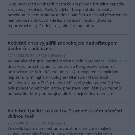
Skupina dvaceti skinheadů včera kolem půlnoci brutálně napadla
zpravodaje EkoListu Pavla Vladyku. Ten po útoku skončil v
bezvědomí v nemocnici na Karlově náměstí a dnes byl převezen do
nemocnice na Bulovce, kde leží s otřesem mozku. Útočníci
reportérovi nejspíš odcizili digitální fotoaparát.
Aktivisté dnes vyjádřili znepokojení nad přístupem
bankéřů k oddlužení
27.9.2000 20:30 | PRAHA (EkoList)
Asi patnáct zástupců mezinárodní nevládní organizace
Jubilee 2000
dnes večer před hlavním vchodem do Kongresového centra
postavilo malé řečnické pódium, velký transparent s anglickým
nápisem: "Birmingham - Cologne - Okinawa - Praha. Dost
prázdným slibům. Zrušte dluhy teď" a velký glóbus, jehož stěny
byly polepeny petičními archy, představujícími část z 21 milionů
podpisů lidí, kteří podporují oddlužení nejchudších zemí..
Aktivisté i policie ukázali na Staroměstském náměstí
vlídnou tvář
27.9.2000 20:13 | PRAHA (EkoList)
Ve chvíli, kdy se demonstranté začali přesunovat v malých
skupinkách z náměstí Míru na Karlův most, mohlo leckoho