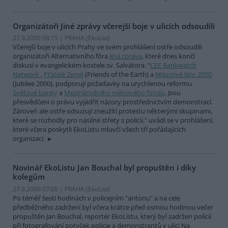
Organizátoři Jiné zprávy včerejší boje v ulicích odsoudili
27.9.2000 08:15 | PRAHA (EkoList)
Včerejší boje v ulicích Prahy ve svém prohlášení ostře odsoudili
organizátoři Alternativního fóra
Jiná zpráva
, které dnes končí
diskusí v evangelickém kostele sv. Salvátora. "
CEE Bankwatch
Network
,
Přátelé Země
(Friends of the Earth) a
Milostivé léto 2000
(Jubilee 2000), podporují požadavky na urychlenou reformu
Světové banky
a
Mezinárodního měnového fondu
. Jsou
přesvědčeni o právu vyjádřit názory prostřednictvím demonstrací.
Zároveň ale ostře odsuzují zneužití protestu některými skupinami,
které se rozhodly pro násilné střety s policii," uvádí se v prohlášení,
které včera poskytli EkoListu mluvčí všech tří pořádajících
organizací.
Novinář EkoListu Jan Bouchal byl propuštěn i díky
kolegům
27.9.2000 07:00 | PRAHA (EkoList)
Po téměř šesti hodinách v policejním "antonu" a na cele
předběžného zadržení byl včera krátce před osmou hodinou večer
propuštěn Jan Bouchal, reportér EkoListu, který byl zadržen policií
při fotografování potyček policie a demonstrantů v ulici Na