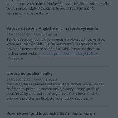
napadnout: "A teď nám rozbijí ještě historické jádro!" Nic takového
se ale nestalo, aktivisté ukázali, že protestovat je možné i
nenásilnými prostředky.
Patová situace v Anglické ulici naštěstí vyřešena
27.9.2000 20:09 | PRAHA (EkoList)
Téměř dvě a půl hodiny trvala nenásilná blokáda Anglické ulice,
které se zúčastnilo 200 - 300 demonstrantů. Ti sem dorazili z
povolené demonstrace na náměstí Míru, kterou na devátou
hodinu ranní svolala
Iniciativa proti ekonomické globalizaci
(INPEG).
Uprostřed pouliční války
27.9.2000 19:35 | PRAHA (EkoList)
Naše reportérka Markéta Kutilová, která strávila včera více než
čtyři hodiny přímo uprostřed největší bitvy včerejší pražské
pouliční války v oblasti Lumírovy ulice a Ostrčilova náměstí,
připravila pro čtenáře EkoListu autentickou reportáž:
Pozemkový fond letos získá 557 milionů korun