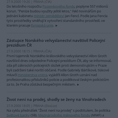
27.9.2000 19:20 | PRAHA (
ČIA
)
Do letošního rozpočtu
Pozemkového fondu
poplyne 557 milionů
korun. "Peníze budou využity ještě letos," řekl novinářům po
jednání kabinetu
ministr zemědělství
Jan Fencl. Podle Jana Fencla
tyto prostředky směřují k vytvoření standardního prostředí, ve
kterém pracuje
Evropská unie
.
Zástupce Norského velvyslanectví navštívil Policejní
prezídium ČR
27.9.2000 18:15 | PRAHA (
ČIA
)
První tajemník Norského královského velvyslanectví Allon Groth
navštívil dnes odpoledne Policejní prezídium ČR, aby se informoval,
zda při zákrocích policejních složek proti demonstrujícím v Praze
byli zadrženi také norští občané. Podle Gabriely Bártíkové, tiskové
mluvčí
ministerstva vnitra
, vyjádřil Allon Groth uznání nad
profesionalitou příslušníků policie a poděkoval českým policistům
za to, že Praha zůstává bezpečným městem.
Život není na prodej, shodly se ženy na Vinohradech
27.9.2000 18:05 | PRAHA (EkoList)
Na cyklu přednášek "Život není na prodej" s podtitulem, že politika
Světové banky
(SB),
Mezinárodního měnového fondu
(MMF) a