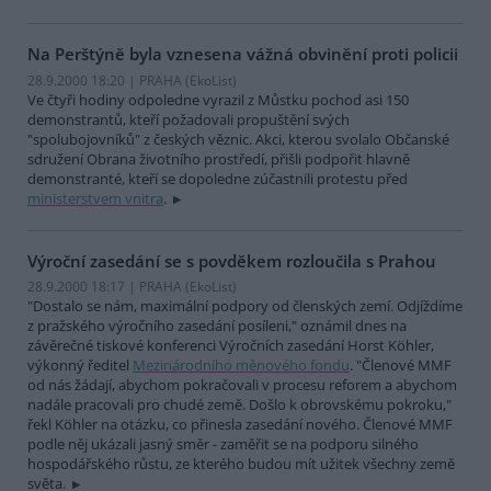
Na Perštýně byla vznesena vážná obvinění proti policii
28.9.2000 18:20 | PRAHA (EkoList)
Ve čtyři hodiny odpoledne vyrazil z Můstku pochod asi 150
demonstrantů, kteří požadovali propuštění svých
"spolubojovníků" z českých věznic. Akci, kterou svolalo Občanské
sdružení Obrana životního prostředí, přišli podpořit hlavně
demonstranté, kteří se dopoledne zúčastnili protestu před
ministerstvem vnitra
.
Výroční zasedání se s povděkem rozloučila s Prahou
28.9.2000 18:17 | PRAHA (EkoList)
"Dostalo se nám, maximální podpory od členských zemí. Odjíždíme
z pražského výročního zasedání posíleni," oznámil dnes na
závěrečné tiskové konferenci Výročních zasedání Horst Köhler,
výkonný ředitel
Mezinárodního měnového fondu
. "Členové MMF
od nás žádají, abychom pokračovali v procesu reforem a abychom
nadále pracovali pro chudé země. Došlo k obrovskému pokroku,"
řekl Köhler na otázku, co přinesla zasedání nového. Členové MMF
podle něj ukázali jasný směr - zaměřit se na podporu silného
hospodářského růstu, ze kterého budou mít užitek všechny země
světa.