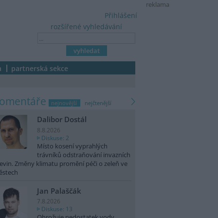
reklama
Přihlášení
rozšířené vyhledávání
a
partnerská sekce
komentáře
nejnovější
nejčtenější
Dalibor Dostál
8.8.2026
Diskuse: 2
Místo kosení vyprahlých
trávníků odstraňování invazních
evin. Změny klimatu promění péči o zeleň ve
ěstech
Jan Palaščák
7.8.2026
Diskuse: 13
Ohrožuje nedostatek vody