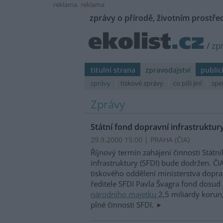
reklama
reklama
zprávy o přírodě, životním prostřed
/
zp
titulní strana
zpravodajství
public
zprávy
tiskové zprávy
co píší jiní
spe
Zprávy
Státní fond dopravní infrastruktur
29.9.2000 15:00 | PRAHA (
ČIA
)
Říjnový termín zahájení činnosti Státn
infrastruktury (SFDI) bude dodržen. ČIA
tiskového oddělení ministerstva dopra
ředitele SFDI Pavla Švagra fond dosud 
národního majetku
2,5 miliardy korun,
plné činnosti SFDI.