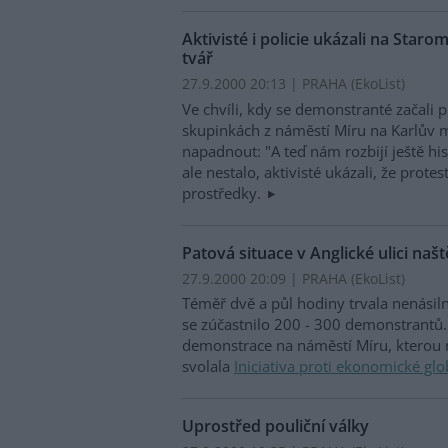
Aktivisté i policie ukázali na Sta
tvář
27.9.2000 20:13 | PRAHA (EkoList)
Ve chvíli, kdy se demonstranté začali
skupinkách z náměstí Míru na Karlův 
napadnout: "A teď nám rozbijí ještě his
ale nestalo, aktivisté ukázali, že prot
prostředky.
Patová situace v Anglické ulici naš
27.9.2000 20:09 | PRAHA (EkoList)
Téměř dvě a půl hodiny trvala nenásiln
se zúčastnilo 200 - 300 demonstrantů. 
demonstrace na náměstí Míru, kterou 
svolala
Iniciativa proti ekonomické glo
Uprostřed pouliční války