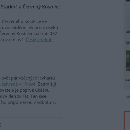
 Starkoč a Červený Kostelec
 Červeného Kostelce ve
k dvacetidenní výluce v úseku
Červený Kostelec na trati 032
isková mluvčí
Českých drah
ig
a svět pár vzácných levhartů
sa
 zahradě v Jihlavě
. Zatím žijí
ovatelé je poprvé ukážou
tový den zvířat. Ten sice
re
si ho připomenou v sobotu 7.
ů