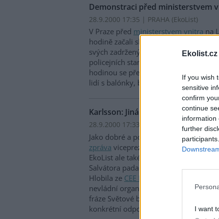
Demonstraci před ministerstvem vni
28.9.2000 17:35 | PRAHA (EkoList)
V Praze před
ministerstvem vnitra
na L
hodině začali shromažďovat demonstra
svých zadržených kamarádů a vyšetřen
Ekolist.cz
policejních stanicích a údajné policejní
hodinou se před vchodem do ministers
If you wish 
lidí s balónky, bubínky a jinými hudeb
sensitive in
confirm you
continue se
Karlsson: Jiná zpráva byla zajímavá
information 
28.9.2000 17:33 | PRAHA (EkoList)
further disc
Jako dobré a pozitivní označil své doj
participants
zpráva
viceprezident
Světové banky
Ma
Downstream 
EkoList ale také přiznal, že během závě
Salvátora padala silná slova. Na druho
Hlobila ze
CEE Bankwatch Network
, ž
Persona
nevládní organizace si v panelové disk
fráze Světové banky i
Mezinárodního 
konkrétní odpovědi.
I want t