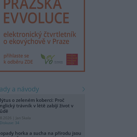
rady a návody
ýtus o zeleném koberci: Proč
nglický trávník v létě zabíjí život v
ůdě
.8.2026 | Jan Skala
Diskuse: 34
opady horka a sucha na přírodu jsou