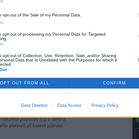
In
le
)
ivem EkoListu
o opt-out of the Sale of my Personal Data.
In
 úterý 26. září, kdy se
hraniční anarchisté a mladí
to opt-out of processing my Personal Data for Targeted
ing.
sové centrum
, kde právě
In
ního zasedání
Světové banky
u (MMF)
. Demonstranti se
o opt-out of Collection, Use, Retention, Sale, and/or Sharing
 jeden skončil na Nuselském
ersonal Data that Is Unrelated with the Purposes for which it
lected.
náměstí pod Vyšehrad. V
Out
ěný dav zaútočil dlažebními
 lahvemi na policisty, kteří
OPT OUT FROM ALL
CONFIRM
ru snažili zabránit. Pouliční
odinách, kdy profesionální
lsky, zničili výlohy a vybavení
Data Deletion
Data Access
Privacy Policy
áměstí a rozbily výlohy
Václavském náměstí, prodejny
a několika poboček
IPB
v centru
ařilo obnovit až kolem půlnoci.