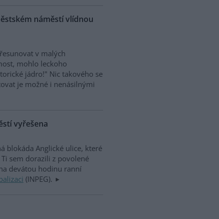
roměstském náměstí vlídnou
 přesunovat v malých
most, mohlo leckoho
torické jádro!" Nic takového se
estovat je možné i nenásilnými
těstí vyřešena
á blokáda Anglické ulice, které
Ti sem dorazili z povolené
na devátou hodinu ranní
balizaci
(INPEG).