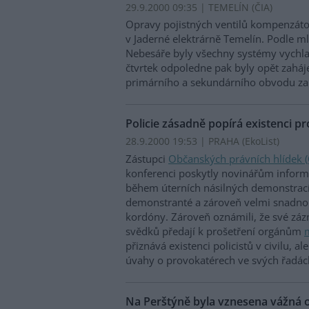
29.9.2000 09:35 | TEMELÍN (
ČIA
)
Opravy pojistných ventilů kompenzáto
v Jaderné elektrárně Temelín. Podle m
Nebesáře byly všechny systémy vychlaz
čtvrtek odpoledne pak byly opět zaháj
primárního a sekundárního obvodu za
Policie zásadně popírá existenci p
28.9.2000 19:53 | PRAHA (EkoList)
Zástupci
Občanských právních hlídek 
konferenci poskytly novinářům informac
během úterních násilných demonstrací 
demonstranté a zároveň velmi snadno 
kordóny. Zároveň oznámili, že své záz
svědků předají k prošetření orgánům
m
přiznává existenci policistů v civilu, a
úvahy o provokatérech ve svých řadá
Na Perštýně byla vznesena vážná ob