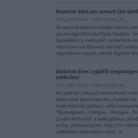
Reportér EkoListu surově zbit ski
28.9.2000 09:00 | PRAHA (EkoList)
Skupina dvaceti skinheadů včera kole
zpravodaje EkoListu Pavla Vladyku. Te
bezvědomí v nemocnici na Karlově nám
nemocnice na Bulovce, kde leží s otře
reportérovi nejspíš odcizili digitální f
Aktivisté dnes vyjádřili znepokoje
oddlužení
27.9.2000 20:30 | PRAHA (EkoList)
Asi patnáct zástupců mezinárodní nev
dnes večer před hlavním vchodem do 
malé řečnické pódium, velký transpar
"Birmingham - Cologne - Okinawa - Pr
Zrušte dluhy teď" a velký glóbus, jeho
archy, představujícími část z 21 milion
oddlužení nejchudších zemí..