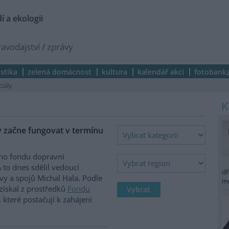
í a ekologii
ravodajství
/
zprávy
istika
zelená domácnost
kultura
kalendář akcí
fotobank
ciály
y začne fungovat v termínu
ího fondu dopravní
 to dnes sdělil vedoucí
dř
vy a spojů Michal Hala. Podle
m
získal z prostředků
Fondu
 které postačují k zahájení