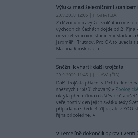
Výluka mezi železničními stanicemi
29.9.2000 12:05 | PRAHA (
ČIA
)
Z důvodu opravy železničního mostu u
východních Čechách dojde od 2. října 
mezi železničními stanicemi Starkoč a 
Jaroměř - Trutnov. Pro ČIA to uvedla t
Martina Rousková.
Sněžní levharti: další trojčata
29.9.2000 11:45 | JIHLAVA (
ČIA
)
Další trojčata přivedl v těchto dnech n
sněžných (irbisů) chovaný v
Zoologické
ukryta před očima návštěvníků a ošetř
veřejnosti v den jejich svátku tedy Svě
připadá na středu 4. října, ale v ZOO 
října odpoledne.
V Temelíně dokončili opravu ventil