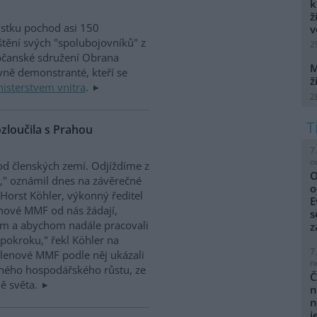
k
ž
ůstku pochod asi 150
v
tění svých "spolubojovníků" z
2
Občanské sdružení Obrana
M
avně demonstranté, kteří se
ž
isterstvem vnitra
.
2
zloučila s Prahou
7
o
d členských zemí. Odjíždíme z
O
," oznámil dnes na závěrečné
o
Horst Köhler, výkonný ředitel
E
enové MMF od nás žádají,
s
em a abychom nadále pracovali
z
okroku," řekl Köhler na
7
Členové MMF podle něj ukázali
n
lného hospodářského růstu, ze
Č
ě světa.
n
n
j