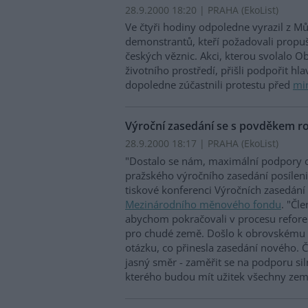
28.9.2000 18:20 | PRAHA (EkoList)
Ve čtyři hodiny odpoledne vyrazil z M
demonstrantů, kteří požadovali propuš
českých věznic. Akci, kterou svolalo 
životního prostředí, přišli podpořit hl
dopoledne zúčastnili protestu před
min
Výroční zasedání se s povděkem ro
28.9.2000 18:17 | PRAHA (EkoList)
"Dostalo se nám, maximální podpory o
pražského výročního zasedání posíleni
tiskové konferenci Výročních zasedání 
Mezinárodního měnového fondu
. "Čl
abychom pokračovali v procesu refor
pro chudé země. Došlo k obrovskému p
otázku, co přinesla zasedání nového. 
jasný směr - zaměřit se na podporu si
kterého budou mít užitek všechny zem