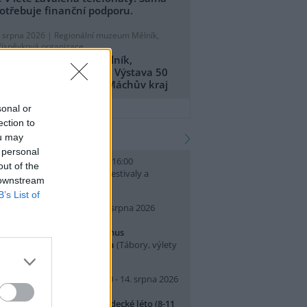
otřebuje finanční podporu.
. srpna 2026 |
Regionální muzeum Mělník,
říspěvková organizace
egionální muzeum Mělník,
říspěvková organizace: Výstava 50
et CHKO Kokořínsko - Máchův kraj
přidat tiskovou zprávu
sonal or
ection to
kalendář akcí
ou may
 personal
. srpna 2026 (neděle) 10:00 - 16:00
out of the
slava Světového dne lvů
(Festivaly a
 downstream
lavnosti, Praha 7 )
B’s List of
0. srpna 2026 (pondělí) - 14. srpna 2026
pátek)
rajeme si v Pralese - 2. turnus
říměstského letního tábora
(Tábory, výlety
 pobytové akce, Praha 19 )
0. srpna 2026 (pondělí) 07:30 - 14. srpna 2026
pátek) 16:30
říměstský tábor Přírodovědecké léto (8-11