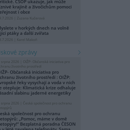
ritické. ČSOP ukazuje, jak může
íznivé krajině a živočichům pomoci
eřejnost i obce
9.7.2026 | Zuzana Kučerová
yslete v horkých dnech na volně
ijící ptáky a další zvířata
8.7.2026 | Karel Makoň
tiskové zprávy
. srpna 2026 |
OIŽP- Občanská iniciativa pro
chranu životního prostředí
IŽP- Občanská iniciativa pro
chranu životního prostředí : OIŽP:
vropské řeky vysychají a voda v nich
e otepluje: Klimatická krize odhaluje
ásadní slabinu jaderné energetiky
. srpna 2026 |
Česká společnost pro ochranu
etopýrů
eská společnost pro ochranu
etopýrů: „Pomoc, máme v domě
etopýry!“ Bezplatná poradna ČESON
e v létě zavalena telefonáty. Sama