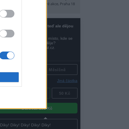
t)
(Tábory, výlety a pobytové akce, Praha 18