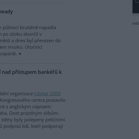
nheady
rek
m půlnoci brutálně napadla
n po útoku skončil v
ěstí a dnes byl převezen do
sem mozku. Útočníci
otoaparát.
ní nad přístupem bankéřů k
ládní organizace
Jubilee 2000
Kongresového centra postavilo
ent s anglickým nápisem:
aha. Dost prázdným slibům.
ž stěny byly polepeny petičními
ů podpisů lidí, kteří podporují