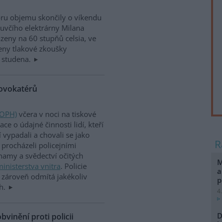
ru objemu skončily o víkendu
luvčího elektrárny Milana
eny na 60 stupňů celsia, ve
eny tlakové zkoušky
 studena.
rovokatérů
(OPH)
včera v noci na tiskové
e o údajné činnosti lidí, kteří
vypadali a chovali se jako
procházeli policejními
namy a svědectví očitých
M
inisterstva vnitra
. Policie
a
le zároveň odmítá jakékoliv
p
ch.
4
D
vinění proti policii