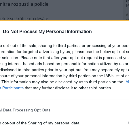
tra rozpustila policie
p
6
etné se krátce po desáté
p
nti požadující propuštění
R
p
í údajných excesů na
 -
Do Not Process My Personal Information
l
 brutality. Před jedenáctou
tva shromáždilo asi dvě stě
to opt-out of the sale, sharing to third parties, or processing of your per
ními nástroji.
formation for targeted advertising by us, please use the below opt-out s
r selection. Please note that after your opt-out request is processed y
eing interest-based ads based on personal information utilized by us or
 a konstruktivní
9
disclosed to third parties prior to your opt-out. You may separately opt-
O
losure of your personal information by third parties on the IAB’s list of
s
my z alternativního fóra
Jiná
. This information may also be disclosed by us to third parties on the
IA
ts Karlsson. Exkluzivně pro
1
Participants
that may further disclose it to other third parties.
rečné diskuse v kostele sv.
(
H
u stranu odmítl tvrzení Petra
p
e by byl zaražen tím, že
a
l Data Processing Opt Outs
usi nenechaly líbit obecné
měnového fondu
, a chtěly
1
(
o opt-out of the Sharing of my personal data.
P