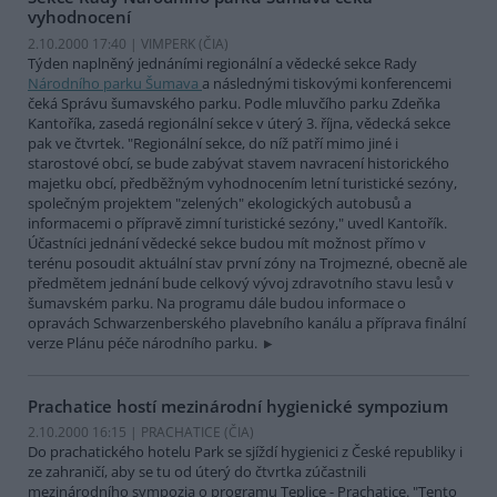
vyhodnocení
2.10.2000 17:40 | VIMPERK (
ČIA
)
Týden naplněný jednáními regionální a vědecké sekce Rady
Národního parku Šumava
a následnými tiskovými konferencemi
čeká Správu šumavského parku. Podle mluvčího parku Zdeňka
Kantoříka, zasedá regionální sekce v úterý 3. října, vědecká sekce
pak ve čtvrtek. "Regionální sekce, do níž patří mimo jiné i
starostové obcí, se bude zabývat stavem navracení historického
majetku obcí, předběžným vyhodnocením letní turistické sezóny,
společným projektem "zelených" ekologických autobusů a
informacemi o přípravě zimní turistické sezóny," uvedl Kantořík.
Účastníci jednání vědecké sekce budou mít možnost přímo v
terénu posoudit aktuální stav první zóny na Trojmezné, obecně ale
předmětem jednání bude celkový vývoj zdravotního stavu lesů v
šumavském parku. Na programu dále budou informace o
opravách Schwarzenberského plavebního kanálu a příprava finální
verze Plánu péče národního parku.
Prachatice hostí mezinárodní hygienické sympozium
2.10.2000 16:15 | PRACHATICE (
ČIA
)
Do prachatického hotelu Park se sjíždí hygienici z České republiky i
ze zahraničí, aby se tu od úterý do čtvrtka zúčastnili
mezinárodního sympozia o programu Teplice - Prachatice. "Tento