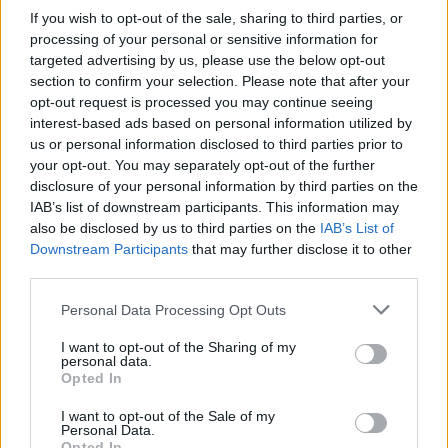
konkrétní odpovědi.
If you wish to opt-out of the sale, sharing to third parties, or
processing of your personal or sensitive information for
Úterní válka v ulicích Prahy objektivem EkoListu
targeted advertising by us, please use the below opt-out
28.9.2000 14:50 | PRAHA (EkoList)
section to confirm your selection. Please note that after your
Se zpožděním vám nabízíme fotografie z úterý 26. září, kdy se
opt-out request is processed you may continue seeing
demonstranti, mezi nimiž převládali zahraniční anarchisté a mladí
interest-based ads based on personal information utilized by
komunisté, pokusili zaútočit na
Kongresové centrum
, kde právě
us or personal information disclosed to third parties prior to
probíhal zahajovací ceremoniál Výročního zasedání
Světové banky
your opt-out. You may separately opt-out of the further
(SB)
a
Mezinárodního měnového fondu (MMF)
. Demonstranti se
disclosure of your personal information by third parties on the
rozdělili na dva velké proudy, z nichž jeden skončil na Nuselském
mostě a druhý se vydal přes Karlovo náměstí pod Vyšehrad. V
IAB’s list of downstream participants. This information may
Lumírově ulici pak agresivní a rozvášněný dav zaútočil dlažebními
also be disclosed by us to third parties on the
IAB’s List of
kostkami, kamením, cihlami a zápalnými lahvemi na policisty, kteří
Downstream Participants
that may further disclose it to other
se jim v přístupu ke Kongresovému centru snažili zabránit. Pouliční
third parties.
bitky pokračovaly ještě ve večerních hodinách, kdy profesionální
"revolucionáři", hovořící především italsky, zničili výlohy a vybavení
Personal Data Processing Opt Outs
restaurace
McDonalds
na Václavském náměstí a rozbily výlohy
restaurace
Kentucky Fried Chicken
na Václavském náměstí,
I want to opt-out of the Sharing of my
prodejny
Mercedes-Benz
na Vinohradské třídě a několika poboček
personal data.
IPB
v centru Prahy. Klid v ulicích se policistům podařilo obnovit až
Opted In
kolem půlnoci.
I want to opt-out of the Sale of my
Personal Data.
Reportér EkoListu surově zbit skinheady
Opted In