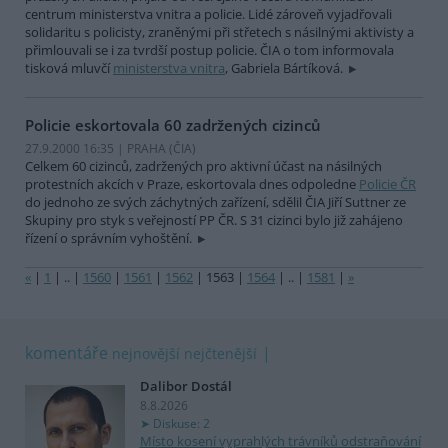
centrum ministerstva vnitra a policie. Lidé zároveň vyjadřovali
solidaritu s policisty, zraněnými při střetech s násilnými aktivisty a
přimlouvali se i za tvrdší postup policie. ČIA o tom informovala
tisková mluvčí
ministerstva vnitra
, Gabriela Bártíková.
Policie eskortovala 60 zadržených cizinců
27.9.2000 16:35 | PRAHA (
ČIA
)
Celkem 60 cizinců, zadržených pro aktivní účast na násilných
protestních akcích v Praze, eskortovala dnes odpoledne
Policie ČR
do jednoho ze svých záchytných zařízení, sdělil ČIA Jiří Suttner ze
Skupiny pro styk s veřejností PP ČR. S 31 cizinci bylo již zahájeno
řízení o správním vyhoštění.
«
|
1
|
..
|
1560
|
1561
|
1562
|
1563
|
1564
|
..
|
1581
|
»
komentáře
nejnovější
nejčtenější
Dalibor Dostál
8.8.2026
Diskuse: 2
Místo kosení vyprahlých trávníků odstraňování