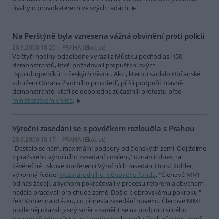
úvahy o provokatérech ve svých řadách.
Na Perštýně byla vznesena vážná obvinění proti policii
28.9.2000 18:20 | PRAHA (EkoList)
Ve čtyři hodiny odpoledne vyrazil z Můstku pochod asi 150
demonstrantů, kteří požadovali propuštění svých
"spolubojovníků" z českých věznic. Akci, kterou svolalo Občanské
sdružení Obrana životního prostředí, přišli podpořit hlavně
demonstranté, kteří se dopoledne zúčastnili protestu před
ministerstvem vnitra
.
Výroční zasedání se s povděkem rozloučila s Prahou
28.9.2000 18:17 | PRAHA (EkoList)
"Dostalo se nám, maximální podpory od členských zemí. Odjíždíme
z pražského výročního zasedání posíleni," oznámil dnes na
závěrečné tiskové konferenci Výročních zasedání Horst Köhler,
výkonný ředitel
Mezinárodního měnového fondu
. "Členové MMF
od nás žádají, abychom pokračovali v procesu reforem a abychom
nadále pracovali pro chudé země. Došlo k obrovskému pokroku,"
řekl Köhler na otázku, co přinesla zasedání nového. Členové MMF
podle něj ukázali jasný směr - zaměřit se na podporu silného
hospodářského růstu, ze kterého budou mít užitek všechny země