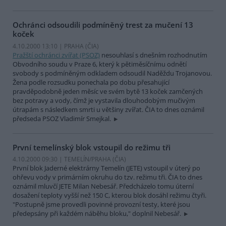
Ochránci odsoudili podmíněný trest za mučení 13
koček
4.10.2000 13:10 | PRAHA (
ČIA
)
Pražští ochránci zvířat (PSOZ)
nesouhlasí s dnešním rozhodnutím
Obvodního soudu v Praze 6, který k pětiměsíčnímu odnětí
svobody s podmíněným odkladem odsoudil Naděždu Trojanovou.
Žena podle rozsudku ponechala po dobu přesahující
pravděpodobně jeden měsíc ve svém bytě 13 koček zamčených
bez potravy a vody, čímž je vystavila dlouhodobým mučivým
útrapám s následkem smrti u většiny zvířat. ČIA to dnes oznámil
předseda PSOZ Vladimír Smejkal.
První temelínský blok vstoupil do režimu tři
4.10.2000 09:30 | TEMELÍN/PRAHA (
ČIA
)
První blok Jaderné elektrárny Temelín (JETE) vstoupil v úterý po
ohřevu vody v primárním okruhu do tzv. režimu tři. ČIA to dnes
oznámil mluvčí JETE Milan Nebesář. Předcházelo tomu úterní
dosažení teploty vyšší než 150 C, kterou blok dosáhl režimu čtyři.
"Postupně jsme provedli povinné provozní testy, které jsou
předepsány při každém náběhu bloku," doplnil Nebesář.