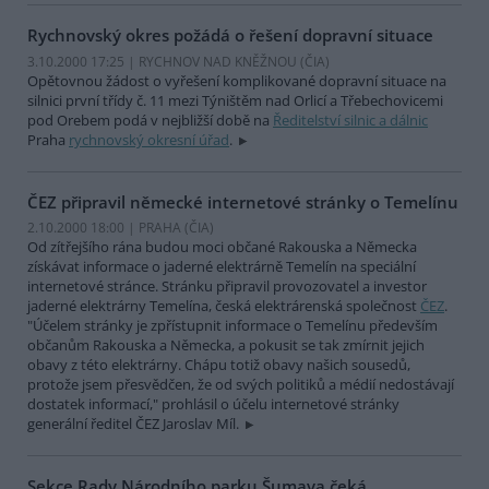
Rychnovský okres požádá o řešení dopravní situace
3.10.2000 17:25 | RYCHNOV NAD KNĚŽNOU (
ČIA
)
Opětovnou žádost o vyřešení komplikované dopravní situace na
silnici první třídy č. 11 mezi Týništěm nad Orlicí a Třebechovicemi
pod Orebem podá v nejbližší době na
Ředitelství silnic a dálnic
Praha
rychnovský okresní úřad
.
ČEZ připravil německé internetové stránky o Temelínu
2.10.2000 18:00 | PRAHA (
ČIA
)
Od zítřejšího rána budou moci občané Rakouska a Německa
získávat informace o jaderné elektrárně Temelín na speciální
internetové stránce. Stránku připravil provozovatel a investor
jaderné elektrárny Temelína, česká elektrárenská společnost
ČEZ
.
"Účelem stránky je zpřístupnit informace o Temelínu především
občanům Rakouska a Německa, a pokusit se tak zmírnit jejich
obavy z této elektrárny. Chápu totiž obavy našich sousedů,
protože jsem přesvědčen, že od svých politiků a médií nedostávají
dostatek informací," prohlásil o účelu internetové stránky
generální ředitel ČEZ Jaroslav Míl.
Sekce Rady Národního parku Šumava čeká