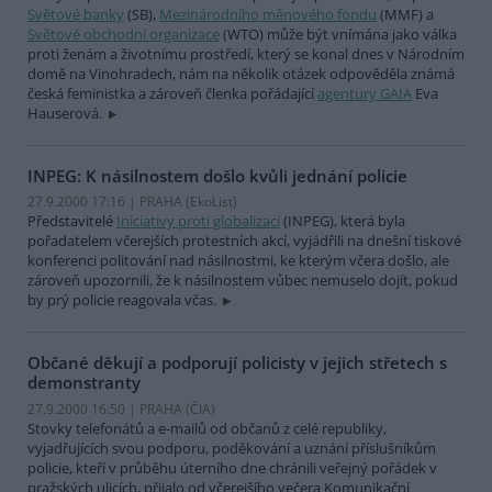
Světové banky
(SB),
Mezinárodního měnového fondu
(MMF) a
Světové obchodní organizace
(WTO) může být vnímána jako válka
proti ženám a životnímu prostředí, který se konal dnes v Národním
domě na Vinohradech, nám na několik otázek odpověděla známá
česká feministka a zároveň členka pořádající
agentury GAIA
Eva
Hauserová.
INPEG: K násilnostem došlo kvůli jednání policie
27.9.2000 17:16 | PRAHA (EkoList)
Představitelé
Iniciativy proti globalizaci
(INPEG), která byla
pořadatelem včerejších protestních akcí, vyjádřili na dnešní tiskové
konferenci politování nad násilnostmi, ke kterým včera došlo, ale
zároveň upozornili, že k násilnostem vůbec nemuselo dojít, pokud
by prý policie reagovala včas.
Občané děkují a podporují policisty v jejich střetech s
demonstranty
27.9.2000 16:50 | PRAHA (
ČIA
)
Stovky telefonátů a e-mailů od občanů z celé republiky,
vyjadřujících svou podporu, poděkování a uznání příslušníkům
policie, kteří v průběhu úterního dne chránili veřejný pořádek v
pražských ulicích, přijalo od včerejšího večera Komunikační