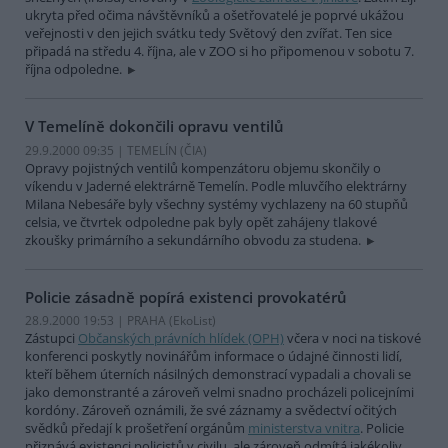
ukryta před očima návštěvníků a ošetřovatelé je poprvé ukážou
veřejnosti v den jejich svátku tedy Světový den zvířat. Ten sice
připadá na středu 4. října, ale v ZOO si ho připomenou v sobotu 7.
října odpoledne.
V Temelíně dokončili opravu ventilů
29.9.2000 09:35 | TEMELÍN (
ČIA
)
Opravy pojistných ventilů kompenzátoru objemu skončily o
víkendu v Jaderné elektrárně Temelín. Podle mluvčího elektrárny
Milana Nebesáře byly všechny systémy vychlazeny na 60 stupňů
celsia, ve čtvrtek odpoledne pak byly opět zahájeny tlakové
zkoušky primárního a sekundárního obvodu za studena.
Policie zásadně popírá existenci provokatérů
28.9.2000 19:53 | PRAHA (EkoList)
Zástupci
Občanských právních hlídek (OPH)
včera v noci na tiskové
konferenci poskytly novinářům informace o údajné činnosti lidí,
kteří během úterních násilných demonstrací vypadali a chovali se
jako demonstranté a zároveň velmi snadno procházeli policejními
kordóny. Zároveň oznámili, že své záznamy a svědectví očitých
svědků předají k prošetření orgánům
ministerstva vnitra
. Policie
přiznává existenci policistů v civilu, ale zároveň odmítá jakékoliv