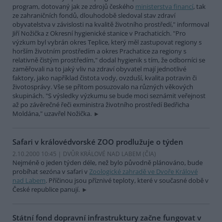
program, dotovaný jak ze zdrojů českého
ministerstva financí
, tak
ze zahraničních fondů, dlouhodobě sledoval stav zdraví
obyvatelstva v závislosti na kvalitě životního prostředí," informoval
Jiří Nožička z Okresní hygienické stanice v Prachaticích. "Pro
výzkum byl vybrán okres Teplice, který měl zastupovat regiony s
horším životním prostředím a okres Prachatice za regiony s
relativně čistým prostředím," dodal hygienik s tím, že odborníci se
zaměřovali na to jaký vliv na zdraví obyvatel mají jednotlivé
faktory, jako například čistota vody, ovzduší, kvalita potravin či
životosprávy. Vše se přitom posuzovalo na různých věkových
skupinách. "S výsledky výzkumu se bude moci seznámit veřejnost
až po závěrečné řeči exministra životního prostředí Bedřicha
Moldána," uzavřel Nožička.
Safari v královédvorské ZOO prodlužuje o týden
2.10.2000 10:45 | DVŮR KRÁLOVÉ NAD LABEM (
ČIA
)
Nejméně o jeden týden déle, než bylo původně plánováno, bude
probíhat sezóna v safari v
Zoologické zahradě ve Dvoře Králové
nad Labem
. Příčinou jsou příznivé teploty, které v současné době v
České republice panují.
Státní fond dopravní infrastruktury začne fungovat v