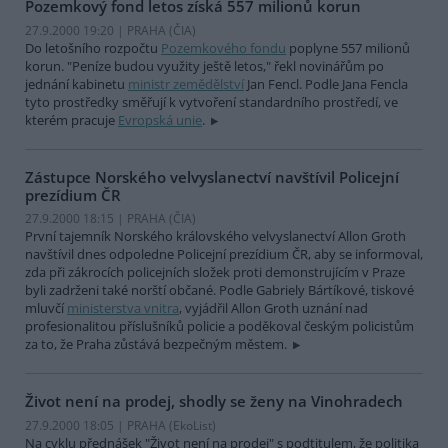
Pozemkový fond letos získá 557 milionů korun
27.9.2000 19:20 | PRAHA (
ČIA
)
Do letošního rozpočtu
Pozemkového fondu
poplyne 557 milionů
korun. "Peníze budou využity ještě letos," řekl novinářům po
jednání kabinetu
ministr zemědělství
Jan Fencl. Podle Jana Fencla
tyto prostředky směřují k vytvoření standardního prostředí, ve
kterém pracuje
Evropská unie
.
Zástupce Norského velvyslanectví navštívil Policejní
prezídium ČR
27.9.2000 18:15 | PRAHA (
ČIA
)
První tajemník Norského královského velvyslanectví Allon Groth
navštívil dnes odpoledne Policejní prezídium ČR, aby se informoval,
zda při zákrocích policejních složek proti demonstrujícím v Praze
byli zadrženi také norští občané. Podle Gabriely Bártíkové, tiskové
mluvčí
ministerstva vnitra
, vyjádřil Allon Groth uznání nad
profesionalitou příslušníků policie a poděkoval českým policistům
za to, že Praha zůstává bezpečným městem.
Život není na prodej, shodly se ženy na Vinohradech
27.9.2000 18:05 | PRAHA (EkoList)
Na cyklu přednášek "Život není na prodej" s podtitulem, že politika