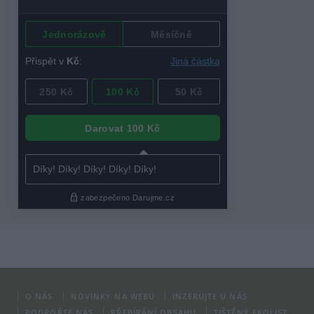
O NÁS
NOVINKY NA WEBU
INZERUJTE U NÁS
PODPOŘTE NÁS
PŘEBÍRÁNÍ OBSAHU
TIŠTĚNÝ EKOLIST