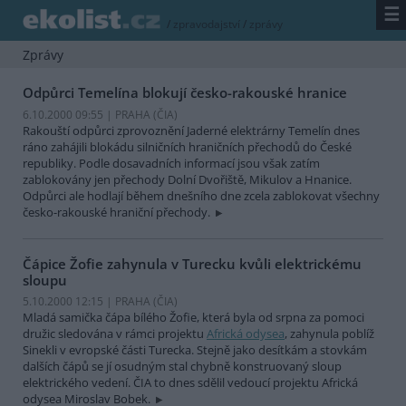
☰
/
zpravodajství
/
zprávy
Zprávy
Odpůrci Temelína blokují česko-rakouské hranice
6.10.2000 09:55 | PRAHA (
ČIA
)
Rakouští odpůrci zprovoznění Jaderné elektrárny Temelín dnes
ráno zahájili blokádu silničních hraničních přechodů do České
republiky. Podle dosavadních informací jsou však zatím
zablokovány jen přechody Dolní Dvořiště, Mikulov a Hnanice.
Odpůrci ale hodlají během dnešního dne zcela zablokovat všechny
česko-rakouské hraniční přechody.
Čápice Žofie zahynula v Turecku kvůli elektrickému
sloupu
5.10.2000 12:15 | PRAHA (
ČIA
)
Mladá samička čápa bílého Žofie, která byla od srpna za pomoci
družic sledována v rámci projektu
Africká odysea
, zahynula poblíž
Sinekli v evropské části Turecka. Stejně jako desítkám a stovkám
dalších čápů se jí osudným stal chybně konstruovaný sloup
elektrického vedení. ČIA to dnes sdělil vedoucí projektu Africká
odysea Miroslav Bobek.