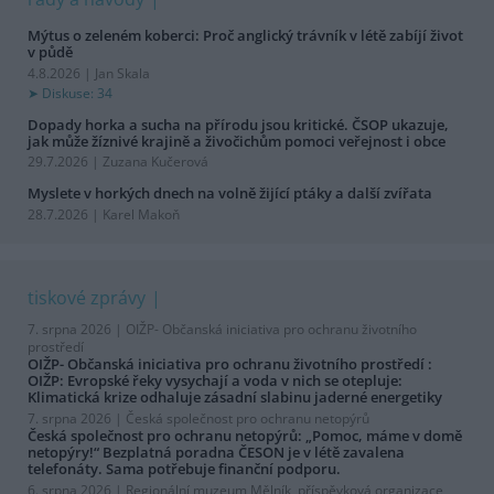
Mýtus o zeleném koberci: Proč anglický trávník v létě zabíjí život
v půdě
4.8.2026 | Jan Skala
Diskuse: 34
Dopady horka a sucha na přírodu jsou kritické. ČSOP ukazuje,
jak může žíznivé krajině a živočichům pomoci veřejnost i obce
29.7.2026 | Zuzana Kučerová
Myslete v horkých dnech na volně žijící ptáky a další zvířata
28.7.2026 | Karel Makoň
tiskové zprávy
7. srpna 2026 |
OIŽP- Občanská iniciativa pro ochranu životního
prostředí
OIŽP- Občanská iniciativa pro ochranu životního prostředí :
OIŽP: Evropské řeky vysychají a voda v nich se otepluje:
Klimatická krize odhaluje zásadní slabinu jaderné energetiky
7. srpna 2026 |
Česká společnost pro ochranu netopýrů
Česká společnost pro ochranu netopýrů: „Pomoc, máme v domě
netopýry!“ Bezplatná poradna ČESON je v létě zavalena
telefonáty. Sama potřebuje finanční podporu.
6. srpna 2026 |
Regionální muzeum Mělník, příspěvková organizace