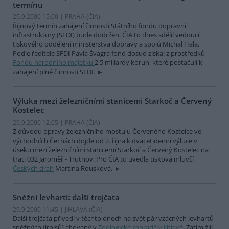
termínu
29.9.2000 15:00 | PRAHA (
ČIA
)
Říjnový termín zahájení činnosti Státního fondu dopravní
infrastruktury (SFDI) bude dodržen. ČIA to dnes sdělil vedoucí
tiskového oddělení ministerstva dopravy a spojů Michal Hala.
Podle ředitele SFDI Pavla Švagra fond dosud získal z prostředků
Fondu národního majetku
2,5 miliardy korun, které postačují k
zahájení plné činnosti SFDI.
Výluka mezi železničními stanicemi Starkoč a Červený
Kostelec
29.9.2000 12:05 | PRAHA (
ČIA
)
Z důvodu opravy železničního mostu u Červeného Kostelce ve
východních Čechách dojde od 2. října k dvacetidenní výluce v
úseku mezi železničními stanicemi Starkoč a Červený Kostelec na
trati 032 Jaroměř - Trutnov. Pro ČIA to uvedla tisková mluvčí
Českých drah
Martina Rousková.
Sněžní levharti: další trojčata
29.9.2000 11:45 | JIHLAVA (
ČIA
)
Další trojčata přivedl v těchto dnech na svět pár vzácných levhartů
sněžných (irbisů) chovaný v
Zoologické zahradě v Jihlavě
. Zatím žijí