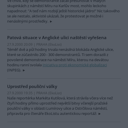
Ve chvíli, kdy se demonstranté začali přesunovat v malých
skupinkách z náměstí Míru na Karlův most, mohlo leckoho
napadnout: "A teď nám rozbijí ještě historické jádro!" Nic takového
se ale nestalo, aktivisté ukázali, že protestovat je možné i
nenásilnými prostředky.
Patová situace v Anglické ulici naštěstí vyřešena
27.9.2000 20:09 | PRAHA (EkoList)
Téměř dvě a půl hodiny trvala nenásilná blokáda Anglické ulice,
které se zúčastnilo 200 - 300 demonstrantů. Ti sem dorazili z
povolené demonstrace na náměstí Míru, kterou na devátou
hodinu ranní svolala
Iniciativa proti ekonomické globalizaci
(INPEG).
Uprostřed pouliční války
27.9.2000 19:35 | PRAHA (EkoList)
Naše reportérka Markéta Kutilová, která strávila včera více než
čtyři hodiny přímo uprostřed největší bitvy včerejší pražské
pouliční války v oblasti Lumírovy ulice a Ostrčilova náměstí,
připravila pro čtenáře EkoListu autentickou reportáž: