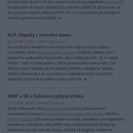
protestních akcích v Praze, eskortovala dnes odpoledne
Policie ČR
do jednoho ze svých záchytných zařízení, sdělil ČIA Jiří Suttner ze
Skupiny pro styk s veřejností PP ČR. S 31 cizinci bylo již zahájeno
řízení o správním vyhoštění.
KCP: Zápisky z mrtvého domu
27.9.2000 16:30 | PRAHA (EkoList)
Na rozdíl od včerejšího divokého dne, kdy se touto dobou
proměnilo okolí
Kongresového centra
v bojiště, vládne nyní v
epicentru světového finančního dění nebývalý klid. "Je tu nějak
mrtvo," řekl mi dnes jeden z členů pomocného personálu. "Už
dlouho jsem neviděl na chodbách žádného delegáta," dodal.
Většina finančníků se nyní účastní odpolední části výročních
zasedání. Výrazně prořídlo i press centrum.
MMF a SB u Salvátora přijaly kritiku
27.9.2000 14:00 | PRAHA (EkoList)
Závěr diskusního fóra
Jiná zpráva
za účasti představitelů
nevládních institucí a
Mezinárodního měnového fondu
(MMF) a
Světové banky
(SB) dnes proběhl ve zcela zaplněném evangelickém
kostele sv. Salvátora. SB a MMF ústy viceprezidenta SB Matse
Karlssona uznaly minulé chyby, zvláště ekologicky nešetrné