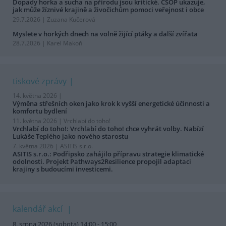
Dopady horka a sucha na přírodu jsou kritické. ČSOP ukazuje,
jak může žíznivé krajině a živočichům pomoci veřejnost i obce
29.7.2026 | Zuzana Kučerová
Myslete v horkých dnech na volně žijící ptáky a další zvířata
28.7.2026 | Karel Makoň
tiskové zprávy
14. května 2026 |
Výměna střešních oken jako krok k vyšší energetické účinnosti a
komfortu bydlení
11. května 2026 |
Vrchlabí do toho!
Vrchlabí do toho!: Vrchlabí do toho! chce vyhrát volby. Nabízí
Lukáše Teplého jako nového starostu
7. května 2026 |
ASITIS s.r.o.
ASITIS s.r.o.: Podřipsko zahájilo přípravu strategie klimatické
odolnosti. Projekt Pathways2Resilience propojil adaptaci
krajiny s budoucími investicemi.
kalendář akcí
8. srpna 2026 (sobota) 14:00 - 15:00