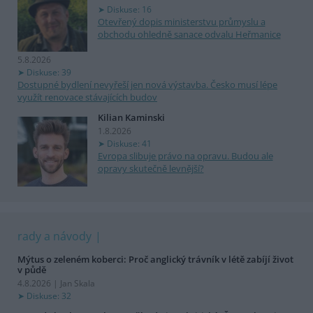
Diskuse: 16
Otevřený dopis ministerstvu průmyslu a
obchodu ohledně sanace odvalu Heřmanice
5.8.2026
Diskuse: 39
Dostupné bydlení nevyřeší jen nová výstavba. Česko musí lépe
využít renovace stávajících budov
Kilian Kaminski
1.8.2026
Diskuse: 41
Evropa slibuje právo na opravu. Budou ale
opravy skutečně levnější?
rady a návody
Mýtus o zeleném koberci: Proč anglický trávník v létě zabíjí život
v půdě
4.8.2026 | Jan Skala
Diskuse: 32