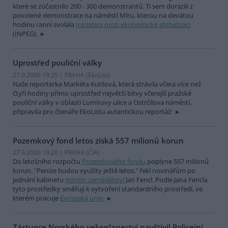
které se zúčastnilo 200 - 300 demonstrantů. Ti sem dorazili z
povolené demonstrace na náměstí Míru, kterou na devátou
hodinu ranní svolala
Iniciativa proti ekonomické globalizaci
(INPEG).
Uprostřed pouliční války
27.9.2000 19:35 | PRAHA (EkoList)
Naše reportérka Markéta Kutilová, která strávila včera více než
čtyři hodiny přímo uprostřed největší bitvy včerejší pražské
pouliční války v oblasti Lumírovy ulice a Ostrčilova náměstí,
připravila pro čtenáře EkoListu autentickou reportáž:
Pozemkový fond letos získá 557 milionů korun
27.9.2000 19:20 | PRAHA (
ČIA
)
Do letošního rozpočtu
Pozemkového fondu
poplyne 557 milionů
korun. "Peníze budou využity ještě letos," řekl novinářům po
jednání kabinetu
ministr zemědělství
Jan Fencl. Podle Jana Fencla
tyto prostředky směřují k vytvoření standardního prostředí, ve
kterém pracuje
Evropská unie
.
Zástupce Norského velvyslanectví navštívil Policejní