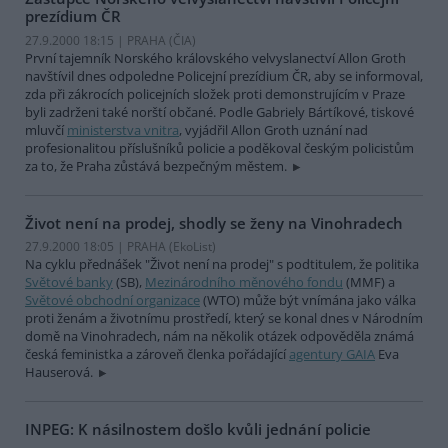
prezídium ČR
27.9.2000 18:15 | PRAHA (
ČIA
)
První tajemník Norského královského velvyslanectví Allon Groth
navštívil dnes odpoledne Policejní prezídium ČR, aby se informoval,
zda při zákrocích policejních složek proti demonstrujícím v Praze
byli zadrženi také norští občané. Podle Gabriely Bártíkové, tiskové
mluvčí
ministerstva vnitra
, vyjádřil Allon Groth uznání nad
profesionalitou příslušníků policie a poděkoval českým policistům
za to, že Praha zůstává bezpečným městem.
Život není na prodej, shodly se ženy na Vinohradech
27.9.2000 18:05 | PRAHA (EkoList)
Na cyklu přednášek "Život není na prodej" s podtitulem, že politika
Světové banky
(SB),
Mezinárodního měnového fondu
(MMF) a
Světové obchodní organizace
(WTO) může být vnímána jako válka
proti ženám a životnímu prostředí, který se konal dnes v Národním
domě na Vinohradech, nám na několik otázek odpověděla známá
česká feministka a zároveň členka pořádající
agentury GAIA
Eva
Hauserová.
INPEG: K násilnostem došlo kvůli jednání policie