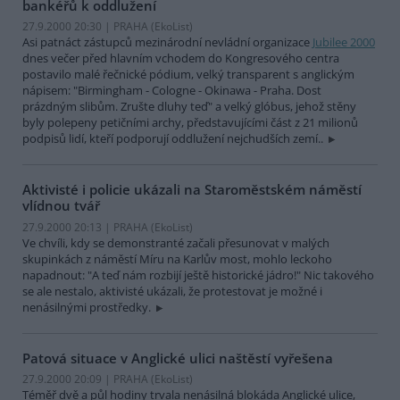
bankéřů k oddlužení
27.9.2000 20:30 | PRAHA (EkoList)
Asi patnáct zástupců mezinárodní nevládní organizace
Jubilee 2000
dnes večer před hlavním vchodem do Kongresového centra
postavilo malé řečnické pódium, velký transparent s anglickým
nápisem: "Birmingham - Cologne - Okinawa - Praha. Dost
prázdným slibům. Zrušte dluhy teď" a velký glóbus, jehož stěny
byly polepeny petičními archy, představujícími část z 21 milionů
podpisů lidí, kteří podporují oddlužení nejchudších zemí..
Aktivisté i policie ukázali na Staroměstském náměstí
vlídnou tvář
27.9.2000 20:13 | PRAHA (EkoList)
Ve chvíli, kdy se demonstranté začali přesunovat v malých
skupinkách z náměstí Míru na Karlův most, mohlo leckoho
napadnout: "A teď nám rozbijí ještě historické jádro!" Nic takového
se ale nestalo, aktivisté ukázali, že protestovat je možné i
nenásilnými prostředky.
Patová situace v Anglické ulici naštěstí vyřešena
27.9.2000 20:09 | PRAHA (EkoList)
Téměř dvě a půl hodiny trvala nenásilná blokáda Anglické ulice,