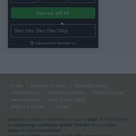
O NÁS
NOVINKY NA WEBU
INZERUJTE U NÁS
PODPOŘTE NÁS
PŘEBÍRÁNÍ OBSAHU
TIŠTĚNÝ EKOLIST
MAPA STRÁNEK
DEJTE O SOBĚ VĚDĚT
ZPRÁVY E-MAILEM
COOKIES
Ekolist.cz
je vydáván občanským sdružením
BEZK
. ISSN 1802-9019.
Za
webhosting
a
publikační systém TOOLKIT
děkujeme
Ecn
studiu
. Navštivte
Ecomonitor
.
Copyright ©
BEZK
. Copyright ©
ČTK
,
TASR
. Všechna práva