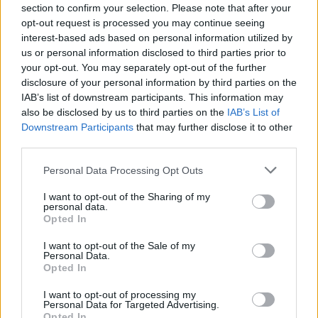
section to confirm your selection. Please note that after your
Protesty: Hasiči včera zasahovali u devíti požárů
opt-out request is processed you may continue seeing
interest-based ads based on personal information utilized by
27.9.2000 10:05 | PRAHA (
ČIA
)
Hasičský záchranný sbor (HSZ)
musel v úterý na území hlavního
us or personal information disclosed to third parties prior to
města likvidovat celkem devět požárů, přičemž osm z nich bylo
your opt-out. You may separately opt-out of the further
dílem odpůrců globalizace. Jednalo se o požáry narychlo
disclosure of your personal information by third parties on the
vytvořených barikád a jeden zapálený osobní automobil. Okolní
IAB’s list of downstream participants. This information may
domy naštěstí nebyly požáry zasaženy. ČIA to sdělil tiskový mluvčí
also be disclosed by us to third parties on the
IAB’s List of
ředitelství HSZ Zdeněk Ráž. Pro zvýšení akceschopnosti posílil v
průběhu úterý HZS hl. m. Prahy jednotky o techniku a příslušníky
Downstream Participants
that may further disclose it to other
zálohy. Povolány byly též zálohy hasičských sborů okresů Praha-
third parties.
západ a Kladno. "Pro případ potřeby jsou v pohotovosti
připraveny další jednotky," dodal Ráž. Na posílení bezpečnosti
Personal Data Processing Opt Outs
delegátů zasedání
Mezinárodního měnového fondu
a skupiny
Světové banky
byla v podvečerních hodinách vytvořena i dočasná
I want to opt-out of the Sharing of my
mobilní požární stanice na pražském Výstavišti, doplnil mluvčí.
personal data.
Opted In
Organizátoři Jiné zprávy včerejší boje v ulicích odsoudili
I want to opt-out of the Sale of my
Personal Data.
27.9.2000 08:15 | PRAHA (EkoList)
Opted In
Včerejší boje v ulicích Prahy ve svém prohlášení ostře odsoudili
organizátoři Alternativního fóra
Jiná zpráva
, které dnes končí
I want to opt-out of processing my
diskusí v evangelickém kostele sv. Salvátora. "
CEE Bankwatch
Personal Data for Targeted Advertising.
Network
,
Přátelé Země
(Friends of the Earth) a
Milostivé léto 2000
Opted In