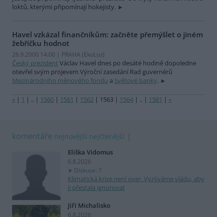
loktů, kterými připomínají hokejisty.
Havel vzkázal finančníkům: začněte přemýšlet o jiném
žebříčku hodnot
26.9.2000 14:00 | PRAHA (EkoList)
Český prezident
Václav Havel dnes po desáté hodině dopoledne
otevřel svým projevem Výroční zasedání Rad guvernérů
Mezinárodního měnového fondu
a
Světové banky
.
«
|
1
|
..
|
1560
|
1561
|
1562
|
1563
|
1564
|
..
|
1581
|
»
komentáře
nejnovější
nejčtenější
Eliška Vidomus
6.8.2026
Diskuse: 7
Klimatická krize není over. Vyzýváme vládu, aby
ji přestala ignorovat
Jiří Michalisko
6.8.2026