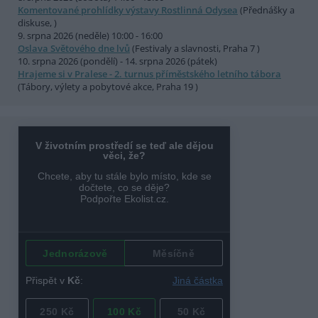
Komentované prohlídky výstavy Rostlinná Odysea
(Přednášky a
diskuse, )
9. srpna 2026 (neděle) 10:00 - 16:00
Oslava Světového dne lvů
(Festivaly a slavnosti, Praha 7 )
10. srpna 2026 (pondělí) - 14. srpna 2026 (pátek)
Hrajeme si v Pralese - 2. turnus příměstského letního tábora
(Tábory, výlety a pobytové akce, Praha 19 )