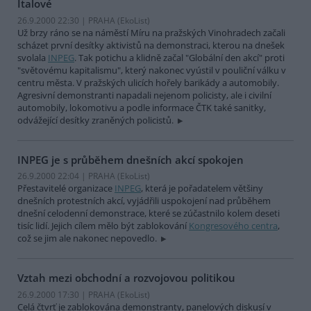
Italové
26.9.2000 22:30 | PRAHA (EkoList)
Už brzy ráno se na náměstí Míru na pražských Vinohradech začali
scházet první desítky aktivistů na demonstraci, kterou na dnešek
svolala
INPEG
. Tak potichu a klidně začal "Globální den akcí" proti
"světovému kapitalismu", který nakonec vyústil v pouliční válku v
centru města. V pražských ulicích hořely barikády a automobily.
Agresivní demonstranti napadali nejenom policisty, ale i civilní
automobily, lokomotivu a podle informace ČTK také sanitky,
odvážející desítky zraněných policistů.
INPEG je s průběhem dnešních akcí spokojen
26.9.2000 22:04 | PRAHA (EkoList)
Přestavitelé organizace
INPEG
, která je pořadatelem většiny
dnešních protestních akcí, vyjádřili uspokojení nad průběhem
dnešní celodenní demonstrace, které se zúčastnilo kolem deseti
tisíc lidí. Jejich cílem mělo být zablokování
Kongresového centra
,
což se jim ale nakonec nepovedlo.
Vztah mezi obchodní a rozvojovou politikou
26.9.2000 17:30 | PRAHA (EkoList)
Celá čtvrť je zablokována demonstranty, panelových diskusí v