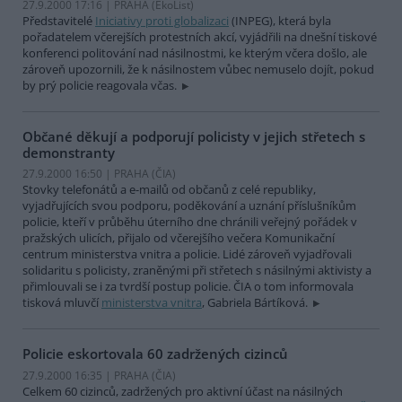
27.9.2000 17:16 | PRAHA (EkoList)
Představitelé
Iniciativy proti globalizaci
(INPEG), která byla
pořadatelem včerejších protestních akcí, vyjádřili na dnešní tiskové
konferenci politování nad násilnostmi, ke kterým včera došlo, ale
zároveň upozornili, že k násilnostem vůbec nemuselo dojít, pokud
by prý policie reagovala včas.
Občané děkují a podporují policisty v jejich střetech s
demonstranty
27.9.2000 16:50 | PRAHA (
ČIA
)
Stovky telefonátů a e-mailů od občanů z celé republiky,
vyjadřujících svou podporu, poděkování a uznání příslušníkům
policie, kteří v průběhu úterního dne chránili veřejný pořádek v
pražských ulicích, přijalo od včerejšího večera Komunikační
centrum ministerstva vnitra a policie. Lidé zároveň vyjadřovali
solidaritu s policisty, zraněnými při střetech s násilnými aktivisty a
přimlouvali se i za tvrdší postup policie. ČIA o tom informovala
tisková mluvčí
ministerstva vnitra
, Gabriela Bártíková.
Policie eskortovala 60 zadržených cizinců
27.9.2000 16:35 | PRAHA (
ČIA
)
Celkem 60 cizinců, zadržených pro aktivní účast na násilných