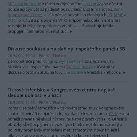
Městské knihovně
v rámci veřejného fóra
Jiná zpráva
se účastní
pouze asi čtyřicet až padesát posluchačů. Lisa Jordanová z
Bank
Information Center
z USA přesto hovořila o ideologiích
SB
,
MMF
a
WTO
, o roli SB a propojení s WTO. Připomněla dokument Smrt
rozvoje, který její organizace vytvořila a jež obsahuje kritiku
propojení nadnárodních institucí.
Diskuse poukázala na slabiny Inspekčního panelu SB
26.9.2000 17:00 | PRAHA (EkoList)
Demonstrace před
Kongresovým centrem
znemožnila Jimu
McNielovi z Inspekčního panelu
Světové banky
zúčastnit se
diskuse o této instituci na fóru
Jiná zpráva
v Městské knihovně.
Tiskové středisko v Kongresovém centru napjatě
sleduje události v ulicích
26.9.2000 16:53 | PRAHA (EkoList)
Pomalu se mění atmosféra v tiskovém středisku v Kongresovém
centru. Novináři napjatě sledují vysílání televizní stanice
CNN
, která
přináší pravidelně aktuální zpravodajství z pražských ulic. Otřesné
obrázky slzným plynem zahalených bitek mezi demonstranty a
policisty proměnily atmosféru mezi samotnými novináři. Ještě
nikdy se tady v press centru neshluklo kolem televizních