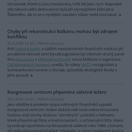
obrazovek, které tu jsou instalovány, tolik lidí jako nyní. Naposled
zde taková velká sledovanost byla při olympijském klání Jana
Železného, ale to se s nynějším návalem vůbec nedá srovnávat.
Chyby při rekonstrukci Balkánu mohou být zdrojem
konfliktu
26.9.2000 14:30 | PRAHA (EkoList)
Roli
Světové banky
a dalších mezinárodních finančních institucí při
poválečné obnově zemí bývalé Jugoslávie byl věnován druhý panel
fóra
Jiná zpráva
v
Městské knihovně
. Ivona Malbasic z organizace
CEE Bankwatch Network
uvedla, že nálety
NATO
na Jugoslávii a
bombardování továren u Dunaje, způsobily ekologické škody v
jeho povodí.
Kongresové centrum připomíná válečné ležení
26.9.2000 14:20 | PRAHA (EkoList)
Jako obklíčená poslední výspa světových finančníků vypadá
Kongresové centrum. Kolem dokola celé nově zrekonstruované
budovy stojí stovky doslova "obrněných" policistů s helmami,
které připomínají filmy o kosmonautech, s ochrannými štíty, které
vyvolávají vzpomínku na listopadové události roku 1989, s botami,
jež spíše připomínají lyžařské "přezkáče" a s kryty holenních kostí a