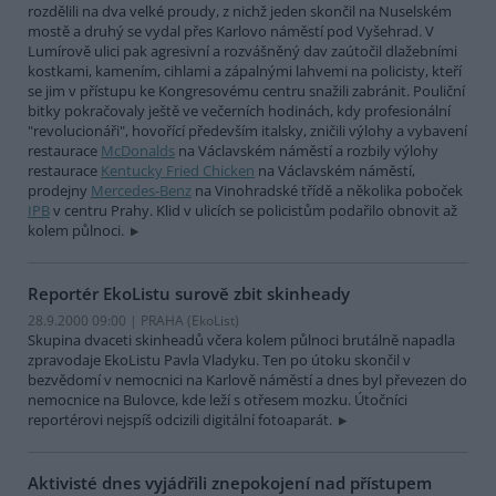
rozdělili na dva velké proudy, z nichž jeden skončil na Nuselském
mostě a druhý se vydal přes Karlovo náměstí pod Vyšehrad. V
Lumírově ulici pak agresivní a rozvášněný dav zaútočil dlažebními
kostkami, kamením, cihlami a zápalnými lahvemi na policisty, kteří
se jim v přístupu ke Kongresovému centru snažili zabránit. Pouliční
bitky pokračovaly ještě ve večerních hodinách, kdy profesionální
"revolucionáři", hovořící především italsky, zničili výlohy a vybavení
restaurace
McDonalds
na Václavském náměstí a rozbily výlohy
restaurace
Kentucky Fried Chicken
na Václavském náměstí,
prodejny
Mercedes-Benz
na Vinohradské třídě a několika poboček
IPB
v centru Prahy. Klid v ulicích se policistům podařilo obnovit až
kolem půlnoci.
Reportér EkoListu surově zbit skinheady
28.9.2000 09:00 | PRAHA (EkoList)
Skupina dvaceti skinheadů včera kolem půlnoci brutálně napadla
zpravodaje EkoListu Pavla Vladyku. Ten po útoku skončil v
bezvědomí v nemocnici na Karlově náměstí a dnes byl převezen do
nemocnice na Bulovce, kde leží s otřesem mozku. Útočníci
reportérovi nejspíš odcizili digitální fotoaparát.
Aktivisté dnes vyjádřili znepokojení nad přístupem