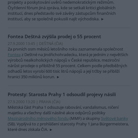
projekty a poskytování uvěrů nedemokratickým režimům.
Čtyřdenní fórum Jiná zpráva, kde se setkali kritici globálních
institucí, dnes představilo své závěry zástupcům finančních
institucí, aby se společně pokusili najít východiska.
Fontea Deštná zvýšila prodej o 55 procent
27.9.2000 13:45 | DEŠTNÁ (
ČIA
)
Za prvních osm měsíců letošního roku zaznamenala společnost
Fontea
z Deštné na Jindřichohradecku, která je jedním z největších
výrobců nealkoholických nápojů v České republice, meziroční
nárůst prodeje o přibližně 55 procent. Celkem podle předběžných
odhadů letos vyrobí 600 tisíc litrů nápojů a její tržby se přiblíží
hranici 350 miliónů korun.
Protesty: Starosta Prahy 1 odsoudil projevy násilí
27.9.2000 13:20 | PRAHA (
ČIA
)
Městská část Praha 1 odsuzuje rabování, vandalismus, ničení
majetku a všechny další násilné akce odpůrců politiky
Mezinárodního měnového fondu
(MMF) a skupiny
Světové banky
(SB). Vyplývá to z prohlášení starosty Prahy 1 Jana Bürgermeistera,
které dnes získala ČIA.