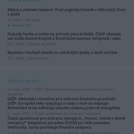
Mýtus o zeleném koberci: Proč anglický trávník v létě zabíjí život
v půdě
4.8.2026 | Jan Skala
Diskuse: 34
Dopady horka a sucha na přírodu jsou kritické. ČSOP ukazuje,
jak může žíznivé krajině a živočichům pomoci veřejnost i obce
29.7.2026 | Zuzana Kučerová
Myslete v horkých dnech na volně žijící ptáky a další zvířata
28.7.2026 | Karel Makoň
tiskové zprávy
7. srpna 2026 |
OIŽP- Občanská iniciativa pro ochranu životního
prostředí
OIŽP- Občanská iniciativa pro ochranu životního prostředí :
OIŽP: Evropské řeky vysychají a voda v nich se otepluje:
Klimatická krize odhaluje zásadní slabinu jaderné energetiky
7. srpna 2026 |
Česká společnost pro ochranu netopýrů
Česká společnost pro ochranu netopýrů: „Pomoc, máme v domě
netopýry!“ Bezplatná poradna ČESON je v létě zavalena
telefonáty. Sama potřebuje finanční podporu.
6. srpna 2026 |
Regionální muzeum Mělník, příspěvková organizace