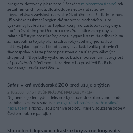
program, dotovaný jak ze zdrojů českého
ministerstva financí
, tak
ze zahraničních fondů, dlouhodobě sledoval stav zdraví
obyvatelstva v závislosti na kvalitě životního prostředí," informoval
Jiří Nožička z Okresní hygienické stanice v Prachaticích. "Pro
výzkum byl vybrán okres Teplice, který měl zastupovat regiony s
horším životním prostředím a okres Prachatice za regiony s
relativně čistým prostředím," dodal hygienik s tím, že odborníci se
zaměřovali na to jaký vliv na zdraví obyvatel mají jednotlivé
faktory, jako například čistota vody, ovzduší, kvalita potravin či
životosprávy. Vše se přitom posuzovalo na různých věkových
skupinách. "S výsledky výzkumu se bude moci seznámit veřejnost
až po závěrečné řeči exministra životního prostředí Bedřicha
Moldána," uzavřel Nožička.
Safari v královédvorské ZOO prodlužuje o týden
2.10.2000 10:45 | DVŮR KRÁLOVÉ NAD LABEM (
ČIA
)
Nejméně o jeden týden déle, než bylo původně plánováno, bude
probíhat sezóna v safari v
Zoologické zahradě ve Dvoře Králové
nad Labem
. Příčinou jsou příznivé teploty, které v současné době v
České republice panují.
Státní fond dopravní infrastruktury začne fungovat v