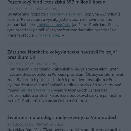
Pozemkový fond letos získá 557 milionů korun
27.9.2000 19:20 | PRAHA (
ČIA
)
Do letošního rozpočtu
Pozemkového fondu
poplyne 557 milionů
korun. "Peníze budou využity ještě letos," řekl novinářům po
jednání kabinetu
ministr zemědělství
Jan Fencl. Podle Jana Fencla
tyto prostředky směřují k vytvoření standardního prostředí, ve
kterém pracuje
Evropská unie
.
Zástupce Norského velvyslanectví navštívil Policejní
prezídium ČR
27.9.2000 18:15 | PRAHA (
ČIA
)
První tajemník Norského královského velvyslanectví Allon Groth
navštívil dnes odpoledne Policejní prezídium ČR, aby se informoval,
zda při zákrocích policejních složek proti demonstrujícím v Praze
byli zadrženi také norští občané. Podle Gabriely Bártíkové, tiskové
mluvčí
ministerstva vnitra
, vyjádřil Allon Groth uznání nad
profesionalitou příslušníků policie a poděkoval českým policistům
za to, že Praha zůstává bezpečným městem.
Život není na prodej, shodly se ženy na Vinohradech
27.9.2000 18:05 | PRAHA (EkoList)
Na cyklu přednášek "Život není na prodej" s podtitulem, že politika