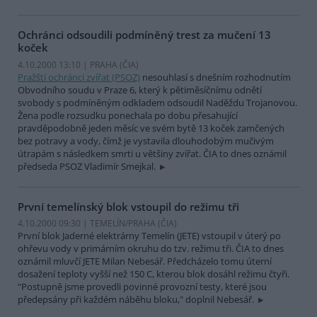
Ochránci odsoudili podmíněný trest za mučení 13
koček
4.10.2000 13:10 | PRAHA (
ČIA
)
Pražští ochránci zvířat (PSOZ)
nesouhlasí s dnešním rozhodnutím
Obvodního soudu v Praze 6, který k pětiměsíčnímu odnětí
svobody s podmíněným odkladem odsoudil Naděždu Trojanovou.
Žena podle rozsudku ponechala po dobu přesahující
pravděpodobně jeden měsíc ve svém bytě 13 koček zamčených
bez potravy a vody, čímž je vystavila dlouhodobým mučivým
útrapám s následkem smrti u většiny zvířat. ČIA to dnes oznámil
předseda PSOZ Vladimír Smejkal.
První temelínský blok vstoupil do režimu tři
4.10.2000 09:30 | TEMELÍN/PRAHA (
ČIA
)
První blok Jaderné elektrárny Temelín (JETE) vstoupil v úterý po
ohřevu vody v primárním okruhu do tzv. režimu tři. ČIA to dnes
oznámil mluvčí JETE Milan Nebesář. Předcházelo tomu úterní
dosažení teploty vyšší než 150 C, kterou blok dosáhl režimu čtyři.
"Postupně jsme provedli povinné provozní testy, které jsou
předepsány při každém náběhu bloku," doplnil Nebesář.