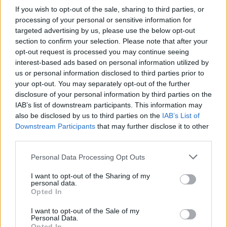
konkrétní odpovědi.
If you wish to opt-out of the sale, sharing to third parties, or
processing of your personal or sensitive information for
Úterní válka v ulicích Prahy objektivem EkoListu
targeted advertising by us, please use the below opt-out
28.9.2000 14:50 | PRAHA (EkoList)
section to confirm your selection. Please note that after your
Se zpožděním vám nabízíme fotografie z úterý 26. září, kdy se
opt-out request is processed you may continue seeing
demonstranti, mezi nimiž převládali zahraniční anarchisté a mladí
interest-based ads based on personal information utilized by
komunisté, pokusili zaútočit na
Kongresové centrum
, kde právě
us or personal information disclosed to third parties prior to
probíhal zahajovací ceremoniál Výročního zasedání
Světové banky
your opt-out. You may separately opt-out of the further
(SB)
a
Mezinárodního měnového fondu (MMF)
. Demonstranti se
disclosure of your personal information by third parties on the
rozdělili na dva velké proudy, z nichž jeden skončil na Nuselském
mostě a druhý se vydal přes Karlovo náměstí pod Vyšehrad. V
IAB’s list of downstream participants. This information may
Lumírově ulici pak agresivní a rozvášněný dav zaútočil dlažebními
also be disclosed by us to third parties on the
IAB’s List of
kostkami, kamením, cihlami a zápalnými lahvemi na policisty, kteří
Downstream Participants
that may further disclose it to other
se jim v přístupu ke Kongresovému centru snažili zabránit. Pouliční
third parties.
bitky pokračovaly ještě ve večerních hodinách, kdy profesionální
"revolucionáři", hovořící především italsky, zničili výlohy a vybavení
Personal Data Processing Opt Outs
restaurace
McDonalds
na Václavském náměstí a rozbily výlohy
restaurace
Kentucky Fried Chicken
na Václavském náměstí,
I want to opt-out of the Sharing of my
prodejny
Mercedes-Benz
na Vinohradské třídě a několika poboček
personal data.
IPB
v centru Prahy. Klid v ulicích se policistům podařilo obnovit až
Opted In
kolem půlnoci.
I want to opt-out of the Sale of my
Personal Data.
Reportér EkoListu surově zbit skinheady
Opted In