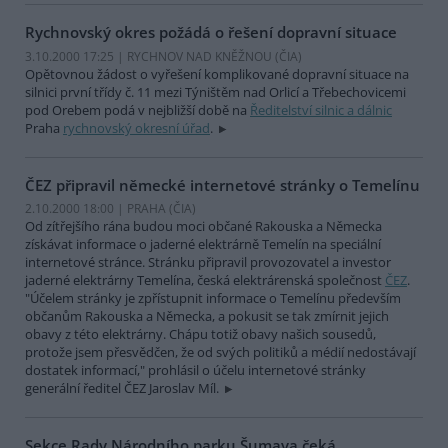
Rychnovský okres požádá o řešení dopravní situace
3.10.2000 17:25 | RYCHNOV NAD KNĚŽNOU (
ČIA
)
Opětovnou žádost o vyřešení komplikované dopravní situace na
silnici první třídy č. 11 mezi Týništěm nad Orlicí a Třebechovicemi
pod Orebem podá v nejbližší době na
Ředitelství silnic a dálnic
Praha
rychnovský okresní úřad
.
ČEZ připravil německé internetové stránky o Temelínu
2.10.2000 18:00 | PRAHA (
ČIA
)
Od zítřejšího rána budou moci občané Rakouska a Německa
získávat informace o jaderné elektrárně Temelín na speciální
internetové stránce. Stránku připravil provozovatel a investor
jaderné elektrárny Temelína, česká elektrárenská společnost
ČEZ
.
"Účelem stránky je zpřístupnit informace o Temelínu především
občanům Rakouska a Německa, a pokusit se tak zmírnit jejich
obavy z této elektrárny. Chápu totiž obavy našich sousedů,
protože jsem přesvědčen, že od svých politiků a médií nedostávají
dostatek informací," prohlásil o účelu internetové stránky
generální ředitel ČEZ Jaroslav Míl.
Sekce Rady Národního parku Šumava čeká