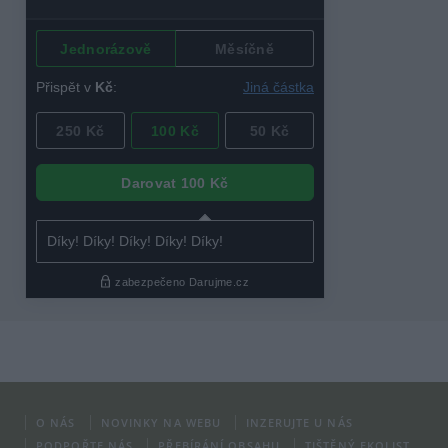
O NÁS
NOVINKY NA WEBU
INZERUJTE U NÁS
PODPOŘTE NÁS
PŘEBÍRÁNÍ OBSAHU
TIŠTĚNÝ EKOLIST