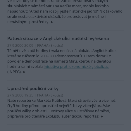
Ve chvíli, kdy se demonstranté začali přesunovat v malých
skupinkách z náměstí Míru na Karlův most, mohlo leckoho
napadnout: "A teď nám rozbijí ještě historické jádro!" Nic takového
se ale nestalo, aktivisté ukázali, že protestovat je možné i
nenásilnými prostředky.
Patová situace v Anglické ulici naštěstí vyřešena
27.9.2000 20:09 | PRAHA (EkoList)
Téměř dvě a půl hodiny trvala nenásilná blokáda Anglické ulice,
které se zúčastnilo 200 - 300 demonstrantů. Ti sem dorazili z
povolené demonstrace na náměstí Míru, kterou na devátou
hodinu ranní svolala
Iniciativa proti ekonomické globalizaci
(INPEG).
Uprostřed pouliční války
27.9.2000 19:35 | PRAHA (EkoList)
Naše reportérka Markéta Kutilová, která strávila včera více než
čtyři hodiny přímo uprostřed největší bitvy včerejší pražské
pouliční války v oblasti Lumírovy ulice a Ostrčilova náměstí,
připravila pro čtenáře EkoListu autentickou reportáž: