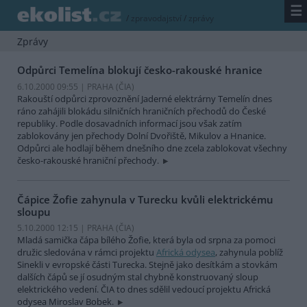
☰
/
zpravodajství
/
zprávy
Zprávy
Odpůrci Temelína blokují česko-rakouské hranice
6.10.2000 09:55 | PRAHA (
ČIA
)
Rakouští odpůrci zprovoznění Jaderné elektrárny Temelín dnes
ráno zahájili blokádu silničních hraničních přechodů do České
republiky. Podle dosavadních informací jsou však zatím
zablokovány jen přechody Dolní Dvořiště, Mikulov a Hnanice.
Odpůrci ale hodlají během dnešního dne zcela zablokovat všechny
česko-rakouské hraniční přechody.
Čápice Žofie zahynula v Turecku kvůli elektrickému
sloupu
5.10.2000 12:15 | PRAHA (
ČIA
)
Mladá samička čápa bílého Žofie, která byla od srpna za pomoci
družic sledována v rámci projektu
Africká odysea
, zahynula poblíž
Sinekli v evropské části Turecka. Stejně jako desítkám a stovkám
dalších čápů se jí osudným stal chybně konstruovaný sloup
elektrického vedení. ČIA to dnes sdělil vedoucí projektu Africká
odysea Miroslav Bobek.