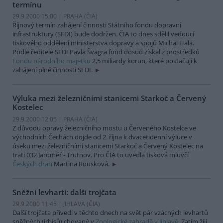
termínu
29.9.2000 15:00 | PRAHA (
ČIA
)
Říjnový termín zahájení činnosti Státního fondu dopravní
infrastruktury (SFDI) bude dodržen. ČIA to dnes sdělil vedoucí
tiskového oddělení ministerstva dopravy a spojů Michal Hala.
Podle ředitele SFDI Pavla Švagra fond dosud získal z prostředků
Fondu národního majetku
2,5 miliardy korun, které postačují k
zahájení plné činnosti SFDI.
Výluka mezi železničními stanicemi Starkoč a Červený
Kostelec
29.9.2000 12:05 | PRAHA (
ČIA
)
Z důvodu opravy železničního mostu u Červeného Kostelce ve
východních Čechách dojde od 2. října k dvacetidenní výluce v
úseku mezi železničními stanicemi Starkoč a Červený Kostelec na
trati 032 Jaroměř - Trutnov. Pro ČIA to uvedla tisková mluvčí
Českých drah
Martina Rousková.
Sněžní levharti: další trojčata
29.9.2000 11:45 | JIHLAVA (
ČIA
)
Další trojčata přivedl v těchto dnech na svět pár vzácných levhartů
sněžných (irbisů) chovaný v
Zoologické zahradě v Jihlavě
. Zatím žijí