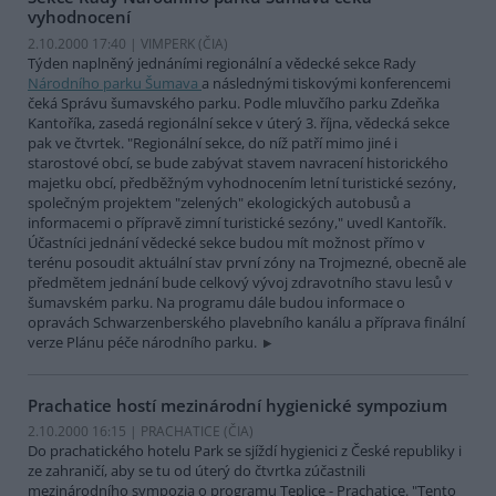
vyhodnocení
2.10.2000 17:40 | VIMPERK (
ČIA
)
Týden naplněný jednáními regionální a vědecké sekce Rady
Národního parku Šumava
a následnými tiskovými konferencemi
čeká Správu šumavského parku. Podle mluvčího parku Zdeňka
Kantoříka, zasedá regionální sekce v úterý 3. října, vědecká sekce
pak ve čtvrtek. "Regionální sekce, do níž patří mimo jiné i
starostové obcí, se bude zabývat stavem navracení historického
majetku obcí, předběžným vyhodnocením letní turistické sezóny,
společným projektem "zelených" ekologických autobusů a
informacemi o přípravě zimní turistické sezóny," uvedl Kantořík.
Účastníci jednání vědecké sekce budou mít možnost přímo v
terénu posoudit aktuální stav první zóny na Trojmezné, obecně ale
předmětem jednání bude celkový vývoj zdravotního stavu lesů v
šumavském parku. Na programu dále budou informace o
opravách Schwarzenberského plavebního kanálu a příprava finální
verze Plánu péče národního parku.
Prachatice hostí mezinárodní hygienické sympozium
2.10.2000 16:15 | PRACHATICE (
ČIA
)
Do prachatického hotelu Park se sjíždí hygienici z České republiky i
ze zahraničí, aby se tu od úterý do čtvrtka zúčastnili
mezinárodního sympozia o programu Teplice - Prachatice. "Tento