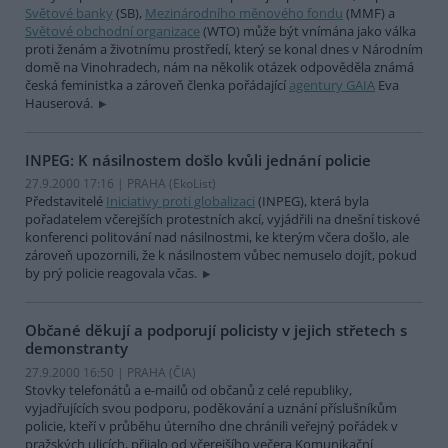
Světové banky
(SB),
Mezinárodního měnového fondu
(MMF) a
Světové obchodní organizace
(WTO) může být vnímána jako válka
proti ženám a životnímu prostředí, který se konal dnes v Národním
domě na Vinohradech, nám na několik otázek odpověděla známá
česká feministka a zároveň členka pořádající
agentury GAIA
Eva
Hauserová.
INPEG: K násilnostem došlo kvůli jednání policie
27.9.2000 17:16 | PRAHA (EkoList)
Představitelé
Iniciativy proti globalizaci
(INPEG), která byla
pořadatelem včerejších protestních akcí, vyjádřili na dnešní tiskové
konferenci politování nad násilnostmi, ke kterým včera došlo, ale
zároveň upozornili, že k násilnostem vůbec nemuselo dojít, pokud
by prý policie reagovala včas.
Občané děkují a podporují policisty v jejich střetech s
demonstranty
27.9.2000 16:50 | PRAHA (
ČIA
)
Stovky telefonátů a e-mailů od občanů z celé republiky,
vyjadřujících svou podporu, poděkování a uznání příslušníkům
policie, kteří v průběhu úterního dne chránili veřejný pořádek v
pražských ulicích, přijalo od včerejšího večera Komunikační