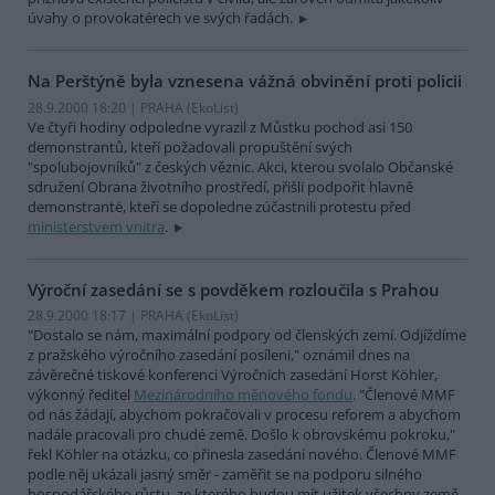
úvahy o provokatérech ve svých řadách.
Na Perštýně byla vznesena vážná obvinění proti policii
28.9.2000 18:20 | PRAHA (EkoList)
Ve čtyři hodiny odpoledne vyrazil z Můstku pochod asi 150
demonstrantů, kteří požadovali propuštění svých
"spolubojovníků" z českých věznic. Akci, kterou svolalo Občanské
sdružení Obrana životního prostředí, přišli podpořit hlavně
demonstranté, kteří se dopoledne zúčastnili protestu před
ministerstvem vnitra
.
Výroční zasedání se s povděkem rozloučila s Prahou
28.9.2000 18:17 | PRAHA (EkoList)
"Dostalo se nám, maximální podpory od členských zemí. Odjíždíme
z pražského výročního zasedání posíleni," oznámil dnes na
závěrečné tiskové konferenci Výročních zasedání Horst Köhler,
výkonný ředitel
Mezinárodního měnového fondu
. "Členové MMF
od nás žádají, abychom pokračovali v procesu reforem a abychom
nadále pracovali pro chudé země. Došlo k obrovskému pokroku,"
řekl Köhler na otázku, co přinesla zasedání nového. Členové MMF
podle něj ukázali jasný směr - zaměřit se na podporu silného
hospodářského růstu, ze kterého budou mít užitek všechny země