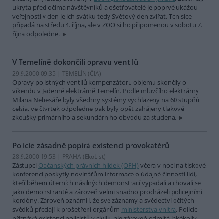
ukryta před očima návštěvníků a ošetřovatelé je poprvé ukážou
veřejnosti v den jejich svátku tedy Světový den zvířat. Ten sice
připadá na středu 4. října, ale v ZOO si ho připomenou v sobotu 7.
října odpoledne.
V Temelíně dokončili opravu ventilů
29.9.2000 09:35 | TEMELÍN (
ČIA
)
Opravy pojistných ventilů kompenzátoru objemu skončily o
víkendu v Jaderné elektrárně Temelín. Podle mluvčího elektrárny
Milana Nebesáře byly všechny systémy vychlazeny na 60 stupňů
celsia, ve čtvrtek odpoledne pak byly opět zahájeny tlakové
zkoušky primárního a sekundárního obvodu za studena.
Policie zásadně popírá existenci provokatérů
28.9.2000 19:53 | PRAHA (EkoList)
Zástupci
Občanských právních hlídek (OPH)
včera v noci na tiskové
konferenci poskytly novinářům informace o údajné činnosti lidí,
kteří během úterních násilných demonstrací vypadali a chovali se
jako demonstranté a zároveň velmi snadno procházeli policejními
kordóny. Zároveň oznámili, že své záznamy a svědectví očitých
svědků předají k prošetření orgánům
ministerstva vnitra
. Policie
přiznává existenci policistů v civilu, ale zároveň odmítá jakékoliv