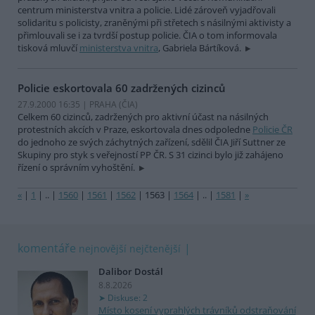
centrum ministerstva vnitra a policie. Lidé zároveň vyjadřovali
solidaritu s policisty, zraněnými při střetech s násilnými aktivisty a
přimlouvali se i za tvrdší postup policie. ČIA o tom informovala
tisková mluvčí
ministerstva vnitra
, Gabriela Bártíková.
Policie eskortovala 60 zadržených cizinců
27.9.2000 16:35 | PRAHA (
ČIA
)
Celkem 60 cizinců, zadržených pro aktivní účast na násilných
protestních akcích v Praze, eskortovala dnes odpoledne
Policie ČR
do jednoho ze svých záchytných zařízení, sdělil ČIA Jiří Suttner ze
Skupiny pro styk s veřejností PP ČR. S 31 cizinci bylo již zahájeno
řízení o správním vyhoštění.
«
|
1
|
..
|
1560
|
1561
|
1562
|
1563
|
1564
|
..
|
1581
|
»
komentáře
nejnovější
nejčtenější
Dalibor Dostál
8.8.2026
Diskuse: 2
Místo kosení vyprahlých trávníků odstraňování