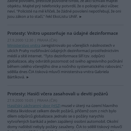
žádné povolení, přestože původně tvrdili, že akci schválil majitel
objektu. Majitel prý telefonicky potvrdil, že o policejní akci vůbec
neví. "Policisté na mě křičeli, že žádné povolení nepotřebují, že oni
jsou zákon a to stačí," řekl EkoListu Uhlíř.
Protesty: Vnitro upozorňuje na údajné dezinformace
27.9.2000 12:30 | PRAHA (
ČIA
)
Ministerstvo vnitra
zaregistrovalo po včerejších násilnostech v
ulicích Prahy rozšiřování údajných dezinformací prostřednictvím
médií a sítě internet. "Tyto dezinformace šíří tzv. odpůrci
globalizace, aby odvrátili pozornost od svého agresivního počínání
během celého včerejšího dne a nočního systematického rabování,"
sdělila dnes ČIA tisková mluvčí ministerstva vnitra Gabriela
Bártíková.
Protesty: Hasiči včera zasahovali u devíti požárů
27.9.2000 10:05 | PRAHA (
ČIA
)
Hasičský záchranný sbor (HSZ)
musel v úterý na území hlavního
města likvidovat celkem devět požárů, přičemž osm z nich bylo
dílem odpůrců globalizace. Jednalo se o požáry narychlo
vytvořených barikád a jeden zapálený osobní automobil. Okolní
domy naštěstí nebyly požáry zasaženy. ČIA to sdělil tiskový mluvčí