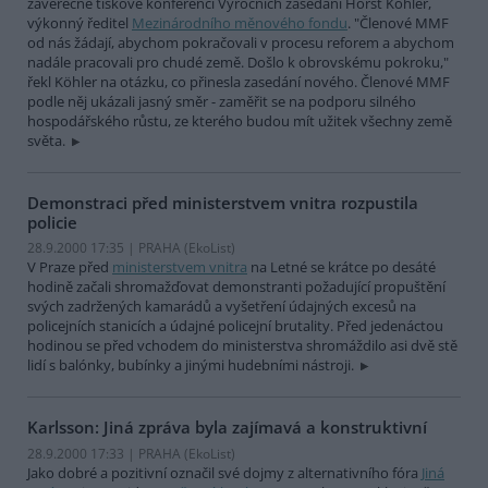
závěrečné tiskové konferenci Výročních zasedání Horst Köhler,
výkonný ředitel
Mezinárodního měnového fondu
. "Členové MMF
od nás žádají, abychom pokračovali v procesu reforem a abychom
nadále pracovali pro chudé země. Došlo k obrovskému pokroku,"
řekl Köhler na otázku, co přinesla zasedání nového. Členové MMF
podle něj ukázali jasný směr - zaměřit se na podporu silného
hospodářského růstu, ze kterého budou mít užitek všechny země
světa.
Demonstraci před ministerstvem vnitra rozpustila
policie
28.9.2000 17:35 | PRAHA (EkoList)
V Praze před
ministerstvem vnitra
na Letné se krátce po desáté
hodině začali shromažďovat demonstranti požadující propuštění
svých zadržených kamarádů a vyšetření údajných excesů na
policejních stanicích a údajné policejní brutality. Před jedenáctou
hodinou se před vchodem do ministerstva shromáždilo asi dvě stě
lidí s balónky, bubínky a jinými hudebními nástroji.
Karlsson: Jiná zpráva byla zajímavá a konstruktivní
28.9.2000 17:33 | PRAHA (EkoList)
Jako dobré a pozitivní označil své dojmy z alternativního fóra
Jiná