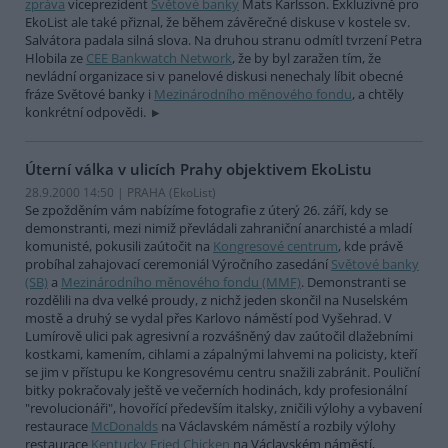
zpráva
viceprezident
Světové banky
Mats Karlsson. Exkluzivně pro
EkoList ale také přiznal, že během závěrečné diskuse v kostele sv.
Salvátora padala silná slova. Na druhou stranu odmítl tvrzení Petra
Hlobila ze
CEE Bankwatch Network
, že by byl zaražen tím, že
nevládní organizace si v panelové diskusi nenechaly líbit obecné
fráze Světové banky i
Mezinárodního měnového fondu
, a chtěly
konkrétní odpovědi.
Úterní válka v ulicích Prahy objektivem EkoListu
28.9.2000 14:50 | PRAHA (EkoList)
Se zpožděním vám nabízíme fotografie z úterý 26. září, kdy se
demonstranti, mezi nimiž převládali zahraniční anarchisté a mladí
komunisté, pokusili zaútočit na
Kongresové centrum
, kde právě
probíhal zahajovací ceremoniál Výročního zasedání
Světové banky
(SB)
a
Mezinárodního měnového fondu (MMF)
. Demonstranti se
rozdělili na dva velké proudy, z nichž jeden skončil na Nuselském
mostě a druhý se vydal přes Karlovo náměstí pod Vyšehrad. V
Lumírově ulici pak agresivní a rozvášněný dav zaútočil dlažebními
kostkami, kamením, cihlami a zápalnými lahvemi na policisty, kteří
se jim v přístupu ke Kongresovému centru snažili zabránit. Pouliční
bitky pokračovaly ještě ve večerních hodinách, kdy profesionální
"revolucionáři", hovořící především italsky, zničili výlohy a vybavení
restaurace
McDonalds
na Václavském náměstí a rozbily výlohy
restaurace
Kentucky Fried Chicken
na Václavském náměstí,