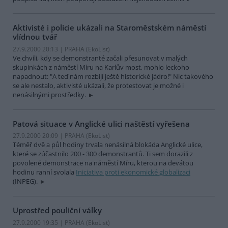
Aktivisté i policie ukázali na Staroměstském náměstí
vlídnou tvář
27.9.2000 20:13 | PRAHA (EkoList)
Ve chvíli, kdy se demonstranté začali přesunovat v malých
skupinkách z náměstí Míru na Karlův most, mohlo leckoho
napadnout: "A teď nám rozbijí ještě historické jádro!" Nic takového
se ale nestalo, aktivisté ukázali, že protestovat je možné i
nenásilnými prostředky.
Patová situace v Anglické ulici naštěstí vyřešena
27.9.2000 20:09 | PRAHA (EkoList)
Téměř dvě a půl hodiny trvala nenásilná blokáda Anglické ulice,
které se zúčastnilo 200 - 300 demonstrantů. Ti sem dorazili z
povolené demonstrace na náměstí Míru, kterou na devátou
hodinu ranní svolala
Iniciativa proti ekonomické globalizaci
(INPEG).
Uprostřed pouliční války
27.9.2000 19:35 | PRAHA (EkoList)