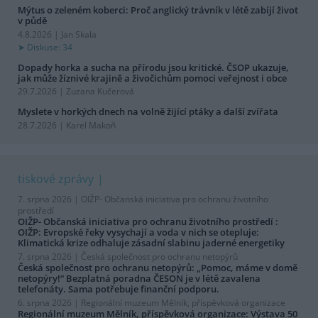
Mýtus o zeleném koberci: Proč anglický trávník v létě zabíjí život
v půdě
4.8.2026 | Jan Skala
Diskuse: 34
Dopady horka a sucha na přírodu jsou kritické. ČSOP ukazuje,
jak může žíznivé krajině a živočichům pomoci veřejnost i obce
29.7.2026 | Zuzana Kučerová
Myslete v horkých dnech na volně žijící ptáky a další zvířata
28.7.2026 | Karel Makoň
tiskové zprávy
7. srpna 2026 |
OIŽP- Občanská iniciativa pro ochranu životního
prostředí
OIŽP- Občanská iniciativa pro ochranu životního prostředí :
OIŽP: Evropské řeky vysychají a voda v nich se otepluje:
Klimatická krize odhaluje zásadní slabinu jaderné energetiky
7. srpna 2026 |
Česká společnost pro ochranu netopýrů
Česká společnost pro ochranu netopýrů: „Pomoc, máme v domě
netopýry!“ Bezplatná poradna ČESON je v létě zavalena
telefonáty. Sama potřebuje finanční podporu.
6. srpna 2026 |
Regionální muzeum Mělník, příspěvková organizace
Regionální muzeum Mělník, příspěvková organizace: Výstava 50