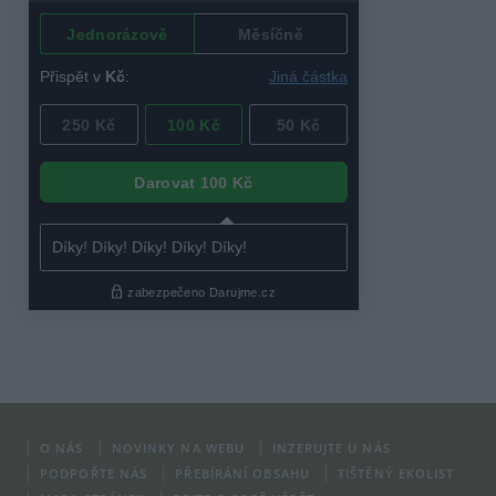
O NÁS
NOVINKY NA WEBU
INZERUJTE U NÁS
PODPOŘTE NÁS
PŘEBÍRÁNÍ OBSAHU
TIŠTĚNÝ EKOLIST