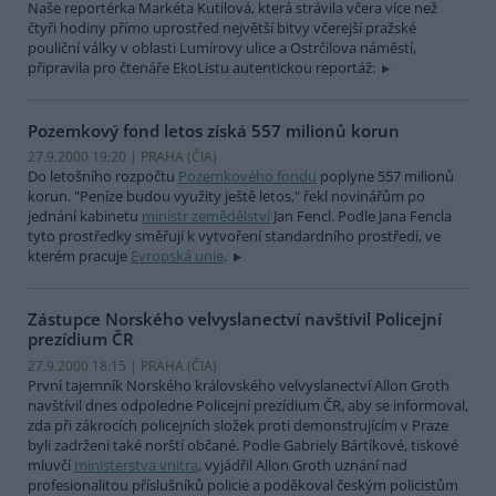
Naše reportérka Markéta Kutilová, která strávila včera více než
čtyři hodiny přímo uprostřed největší bitvy včerejší pražské
pouliční války v oblasti Lumírovy ulice a Ostrčilova náměstí,
připravila pro čtenáře EkoListu autentickou reportáž:
Pozemkový fond letos získá 557 milionů korun
27.9.2000 19:20 | PRAHA (
ČIA
)
Do letošního rozpočtu
Pozemkového fondu
poplyne 557 milionů
korun. "Peníze budou využity ještě letos," řekl novinářům po
jednání kabinetu
ministr zemědělství
Jan Fencl. Podle Jana Fencla
tyto prostředky směřují k vytvoření standardního prostředí, ve
kterém pracuje
Evropská unie
.
Zástupce Norského velvyslanectví navštívil Policejní
prezídium ČR
27.9.2000 18:15 | PRAHA (
ČIA
)
První tajemník Norského královského velvyslanectví Allon Groth
navštívil dnes odpoledne Policejní prezídium ČR, aby se informoval,
zda při zákrocích policejních složek proti demonstrujícím v Praze
byli zadrženi také norští občané. Podle Gabriely Bártíkové, tiskové
mluvčí
ministerstva vnitra
, vyjádřil Allon Groth uznání nad
profesionalitou příslušníků policie a poděkoval českým policistům