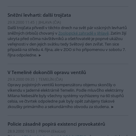
Sněžní levharti: další trojčata
29.9.2000 11:45 | JIHLAVA (
ČIA
)
Další trojčata přivedl v těchto dnech na svět pár vzácných levhartů
sněžných (irbisů) chovaný v
Zoologické zahradě v Jihlavě
. Zatím žijí
ukryta před očima návštěvníků a ošetřovatelé je poprvé ukážou
veřejnosti v den jejich svátku tedy Světový den zvířat. Ten sice
připadá na středu 4. října, ale v ZOO si ho připomenou v sobotu 7.
října odpoledne.
V Temelíně dokončili opravu ventilů
29.9.2000 09:35 | TEMELÍN (
ČIA
)
Opravy pojistných ventilů kompenzátoru objemu skončily o
víkendu v Jaderné elektrárně Temelín. Podle mluvčího elektrárny
Milana Nebesáře byly všechny systémy vychlazeny na 60 stupňů
celsia, ve čtvrtek odpoledne pak byly opět zahájeny tlakové
zkoušky primárního a sekundárního obvodu za studena.
Policie zásadně popírá existenci provokatérů
28.9.2000 19:53 | PRAHA (EkoList)