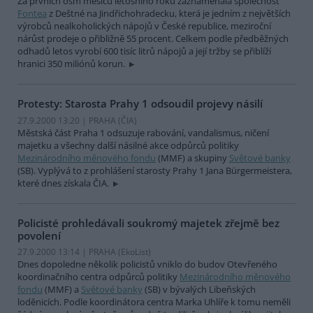
Za prvních osm měsíců letošního roku zaznamenala společnost
Fontea
z Deštné na Jindřichohradecku, která je jedním z největších
výrobců nealkoholických nápojů v České republice, meziroční
nárůst prodeje o přibližně 55 procent. Celkem podle předběžných
odhadů letos vyrobí 600 tisíc litrů nápojů a její tržby se přiblíží
hranici 350 miliónů korun.
Protesty: Starosta Prahy 1 odsoudil projevy násilí
27.9.2000 13:20 | PRAHA (
ČIA
)
Městská část Praha 1 odsuzuje rabování, vandalismus, ničení
majetku a všechny další násilné akce odpůrců politiky
Mezinárodního měnového fondu
(MMF) a skupiny
Světové banky
(SB). Vyplývá to z prohlášení starosty Prahy 1 Jana Bürgermeistera,
které dnes získala ČIA.
Policisté prohledávali soukromý majetek zřejmě bez
povolení
27.9.2000 13:14 | PRAHA (EkoList)
Dnes dopoledne několik policistů vniklo do budov Otevřeného
koordinačního centra odpůrců politiky
Mezinárodního měnového
fondu
(MMF) a
Světové banky
(SB) v bývalých Libeňských
loděnicích. Podle koordinátora centra Marka Uhlíře k tomu neměli