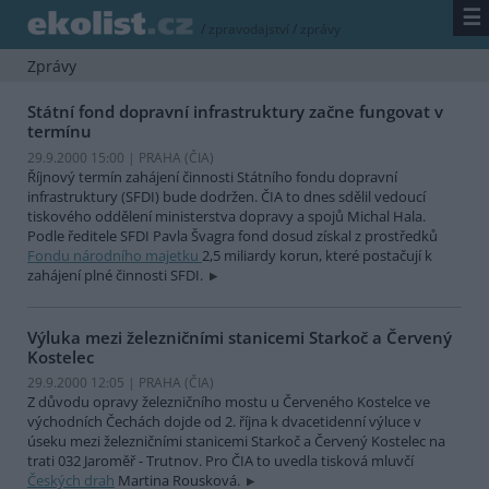
☰
/
zpravodajství
/
zprávy
Zprávy
Státní fond dopravní infrastruktury začne fungovat v
termínu
29.9.2000 15:00 | PRAHA (
ČIA
)
Říjnový termín zahájení činnosti Státního fondu dopravní
infrastruktury (SFDI) bude dodržen. ČIA to dnes sdělil vedoucí
tiskového oddělení ministerstva dopravy a spojů Michal Hala.
Podle ředitele SFDI Pavla Švagra fond dosud získal z prostředků
Fondu národního majetku
2,5 miliardy korun, které postačují k
zahájení plné činnosti SFDI.
Výluka mezi železničními stanicemi Starkoč a Červený
Kostelec
29.9.2000 12:05 | PRAHA (
ČIA
)
Z důvodu opravy železničního mostu u Červeného Kostelce ve
východních Čechách dojde od 2. října k dvacetidenní výluce v
úseku mezi železničními stanicemi Starkoč a Červený Kostelec na
trati 032 Jaroměř - Trutnov. Pro ČIA to uvedla tisková mluvčí
Českých drah
Martina Rousková.