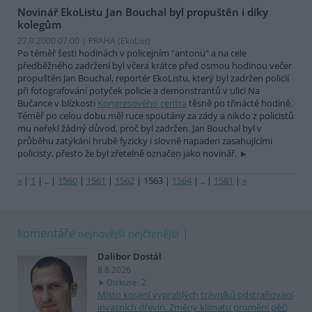
Novinář EkoListu Jan Bouchal byl propuštěn i díky
kolegům
27.9.2000 07:00 | PRAHA (EkoList)
Po téměř šesti hodinách v policejním "antonu" a na cele
předběžného zadržení byl včera krátce před osmou hodinou večer
propuštěn Jan Bouchal, reportér EkoListu, který byl zadržen policií
při fotografování potyček policie a demonstrantů v ulici Na
Bučance v blízkosti
Kongresového centra
těsně po třinácté hodině.
Téměř po celou dobu měl ruce spoutány za zády a nikdo z policistů
mu neřekl žádný důvod, proč byl zadržen. Jan Bouchal byl v
průběhu zatýkání hrubě fyzicky i slovně napaden zasahujícími
policisty, přesto že byl zřetelně označen jako novinář.
«
|
1
|
..
|
1560
|
1561
|
1562
|
1563
|
1564
|
..
|
1581
|
»
komentáře
nejnovější
nejčtenější
Dalibor Dostál
8.8.2026
Diskuse: 2
Místo kosení vyprahlých trávníků odstraňování
invazních dřevin. Změny klimatu promění péči