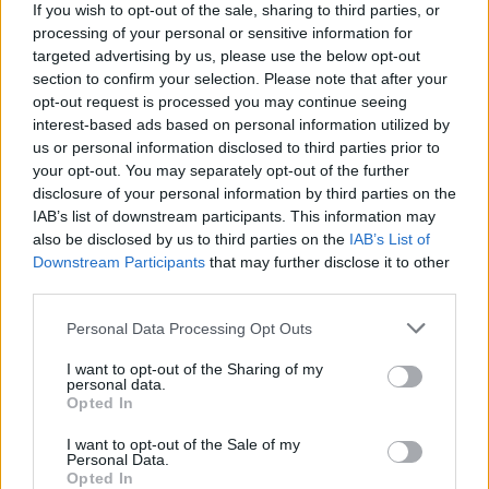
If you wish to opt-out of the sale, sharing to third parties, or
demonstranty
processing of your personal or sensitive information for
27.9.2000 16:50 | PRAHA (
ČIA
)
targeted advertising by us, please use the below opt-out
Stovky telefonátů a e-mailů od občanů z celé republiky,
vyjadřujících svou podporu, poděkování a uznání příslušníkům
section to confirm your selection. Please note that after your
policie, kteří v průběhu úterního dne chránili veřejný pořádek v
opt-out request is processed you may continue seeing
pražských ulicích, přijalo od včerejšího večera Komunikační
interest-based ads based on personal information utilized by
centrum ministerstva vnitra a policie. Lidé zároveň vyjadřovali
us or personal information disclosed to third parties prior to
solidaritu s policisty, zraněnými při střetech s násilnými aktivisty a
your opt-out. You may separately opt-out of the further
přimlouvali se i za tvrdší postup policie. ČIA o tom informovala
disclosure of your personal information by third parties on the
tisková mluvčí
ministerstva vnitra
, Gabriela Bártíková.
IAB’s list of downstream participants. This information may
also be disclosed by us to third parties on the
IAB’s List of
Policie eskortovala 60 zadržených cizinců
Downstream Participants
that may further disclose it to other
27.9.2000 16:35 | PRAHA (
ČIA
)
third parties.
Celkem 60 cizinců, zadržených pro aktivní účast na násilných
protestních akcích v Praze, eskortovala dnes odpoledne
Policie ČR
Personal Data Processing Opt Outs
do jednoho ze svých záchytných zařízení, sdělil ČIA Jiří Suttner ze
Skupiny pro styk s veřejností PP ČR. S 31 cizinci bylo již zahájeno
I want to opt-out of the Sharing of my
řízení o správním vyhoštění.
personal data.
Opted In
KCP: Zápisky z mrtvého domu
I want to opt-out of the Sale of my
Personal Data.
27.9.2000 16:30 | PRAHA (EkoList)
Opted In