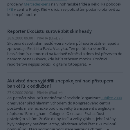
prodejny
Mercedes-Benz
na Vinohradské třídě a několika poboček
IPB
v centru Prahy. Klid v ulicích se policistům podařilo obnovit až
kolem půlnoci.
Reportér EkoListu surově zbit skinheady
28.9.2000 09:00 | PRAHA (EkoList)
Skupina dvaceti skinheadů včera kolem půlnoci brutálně napadla
zpravodaje EkoListu Pavla Vladyku. Ten po útoku skončil v
bezvědomí v nemocnici na Karlově náměstí a dnes byl převezen do
nemocnice na Bulovce, kde leží s otřesem mozku. Útočníci
reportérovi nejspíš odcizili digitální fotoaparát.
Aktivisté dnes vyjádřili znepokojení nad přístupem
bankéřů k oddlužení
27.9.2000 20:30 | PRAHA (EkoList)
Asi patnáct zástupců mezinárodní nevládní organizace
Jubilee 2000
dnes večer před hlavním vchodem do Kongresového centra
postavilo malé řečnické pódium, velký transparent s anglickým
nápisem: "Birmingham - Cologne - Okinawa - Praha. Dost
prázdným slibům. Zrušte dluhy teď" a velký glóbus, jehož stěny
byly polepeny petičními archy, představujícími část z 21 milionů
podpisů lidí, kteří podporují oddlužení nejchudších zemí..