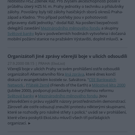
ředitelství HSZ Zdeněk Ráž. Pro zvýšení akceschopnosti posílil v
průběhu úterý HZS hl. m. Prahy jednotky o techniku a příslušníky
zálohy. Povolány byly též zálohy hasičských sborů okresů Praha-
západ a Kladno. "Pro případ potřeby jsou v pohotovosti
připraveny další jednotky," dodal Ráž. Na posílení bezpečnosti
delegátů zasedání
Mezinárodního měnového fondu
a skupiny
Světové banky
byla v podvečerních hodinách vytvořena i dočasná
mobilní požární stanice na pražském Výstavišti, doplnil mluvčí.
Organizátoři Jiné zprávy včerejší boje v ulicích odsoudili
27.9.2000 08:15 | PRAHA (EkoList)
Včerejší boje v ulicích Prahy ve svém prohlášení ostře odsoudili
organizátoři Alternativního fóra
Jiná zpráva
, které dnes končí
diskusí v evangelickém kostele sv. Salvátora. "
CEE Bankwatch
Network
,
Přátelé Země
(Friends of the Earth) a
Milostivé léto 2000
(Jubilee 2000), podporují požadavky na urychlenou reformu
Světové banky
a
Mezinárodního měnového fondu
. Jsou
přesvědčeni o právu vyjádřit názory prostřednictvím demonstrací.
Zároveň ale ostře odsuzují zneužití protestu některými skupinami,
které se rozhodly pro násilné střety s policii," uvádí se v prohlášení,
které včera poskytli EkoListu mluvčí všech tří pořádajících
organizací.