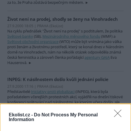
za to, že Praha zůstává bezpečným městem.
Život není na prodej, shodly se ženy na Vinohradech
27.9.2000 18:05 | PRAHA (EkoList)
Na cyklu přednášek "Život není na prodej" s podtitulem, že politika
Světové banky
(SB),
Mezinárodního měnového fondu
(MMF) a
Světové obchodní organizace
(WTO) může být vnímána jako válka
proti ženám a životnímu prostředí, který se konal dnes v Národním
domě na Vinohradech, nám na několik otázek odpověděla známá
česká feministka a zároveň členka pořádající
agentury GAIA
Eva
Hauserová.
INPEG: K násilnostem došlo kvůli jednání policie
27.9.2000 17:16 | PRAHA (EkoList)
Představitelé
Iniciativy proti globalizaci
(INPEG), která byla
pořadatelem včerejších protestních akcí, vyjádřili na dnešní tiskové
konferenci politování nad násilnostmi, ke kterým včera došlo, ale
zároveň upozornili, že k násilnostem vůbec nemuselo dojít, pokud
by prý policie reagovala včas.
Ekolist.cz -
Do Not Process My Personal
Information
Občané děkují a podporují policisty v jejich střetech s