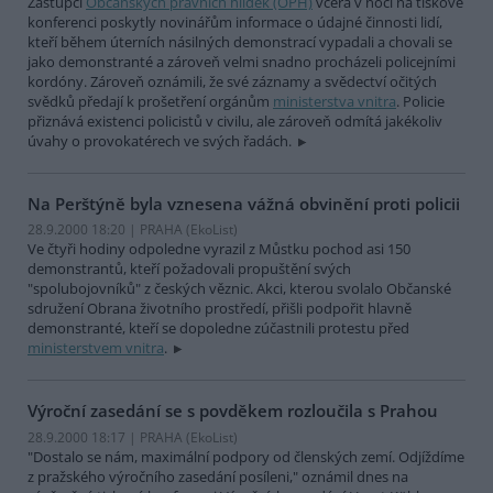
Zástupci
Občanských právních hlídek (OPH)
včera v noci na tiskové
konferenci poskytly novinářům informace o údajné činnosti lidí,
kteří během úterních násilných demonstrací vypadali a chovali se
jako demonstranté a zároveň velmi snadno procházeli policejními
kordóny. Zároveň oznámili, že své záznamy a svědectví očitých
svědků předají k prošetření orgánům
ministerstva vnitra
. Policie
přiznává existenci policistů v civilu, ale zároveň odmítá jakékoliv
úvahy o provokatérech ve svých řadách.
Na Perštýně byla vznesena vážná obvinění proti policii
28.9.2000 18:20 | PRAHA (EkoList)
Ve čtyři hodiny odpoledne vyrazil z Můstku pochod asi 150
demonstrantů, kteří požadovali propuštění svých
"spolubojovníků" z českých věznic. Akci, kterou svolalo Občanské
sdružení Obrana životního prostředí, přišli podpořit hlavně
demonstranté, kteří se dopoledne zúčastnili protestu před
ministerstvem vnitra
.
Výroční zasedání se s povděkem rozloučila s Prahou
28.9.2000 18:17 | PRAHA (EkoList)
"Dostalo se nám, maximální podpory od členských zemí. Odjíždíme
z pražského výročního zasedání posíleni," oznámil dnes na