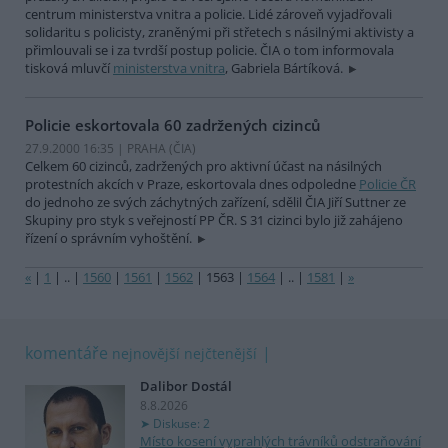
centrum ministerstva vnitra a policie. Lidé zároveň vyjadřovali
solidaritu s policisty, zraněnými při střetech s násilnými aktivisty a
přimlouvali se i za tvrdší postup policie. ČIA o tom informovala
tisková mluvčí
ministerstva vnitra
, Gabriela Bártíková.
Policie eskortovala 60 zadržených cizinců
27.9.2000 16:35 | PRAHA (
ČIA
)
Celkem 60 cizinců, zadržených pro aktivní účast na násilných
protestních akcích v Praze, eskortovala dnes odpoledne
Policie ČR
do jednoho ze svých záchytných zařízení, sdělil ČIA Jiří Suttner ze
Skupiny pro styk s veřejností PP ČR. S 31 cizinci bylo již zahájeno
řízení o správním vyhoštění.
«
|
1
|
..
|
1560
|
1561
|
1562
|
1563
|
1564
|
..
|
1581
|
»
komentáře
nejnovější
nejčtenější
Dalibor Dostál
8.8.2026
Diskuse: 2
Místo kosení vyprahlých trávníků odstraňování