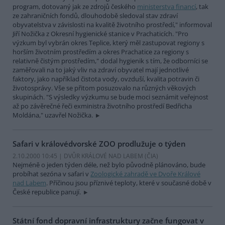
program, dotovaný jak ze zdrojů českého
ministerstva financí
, tak
ze zahraničních fondů, dlouhodobě sledoval stav zdraví
obyvatelstva v závislosti na kvalitě životního prostředí," informoval
Jiří Nožička z Okresní hygienické stanice v Prachaticích. "Pro
výzkum byl vybrán okres Teplice, který měl zastupovat regiony s
horším životním prostředím a okres Prachatice za regiony s
relativně čistým prostředím," dodal hygienik s tím, že odborníci se
zaměřovali na to jaký vliv na zdraví obyvatel mají jednotlivé
faktory, jako například čistota vody, ovzduší, kvalita potravin či
životosprávy. Vše se přitom posuzovalo na různých věkových
skupinách. "S výsledky výzkumu se bude moci seznámit veřejnost
až po závěrečné řeči exministra životního prostředí Bedřicha
Moldána," uzavřel Nožička.
Safari v královédvorské ZOO prodlužuje o týden
2.10.2000 10:45 | DVŮR KRÁLOVÉ NAD LABEM (
ČIA
)
Nejméně o jeden týden déle, než bylo původně plánováno, bude
probíhat sezóna v safari v
Zoologické zahradě ve Dvoře Králové
nad Labem
. Příčinou jsou příznivé teploty, které v současné době v
České republice panují.
Státní fond dopravní infrastruktury začne fungovat v