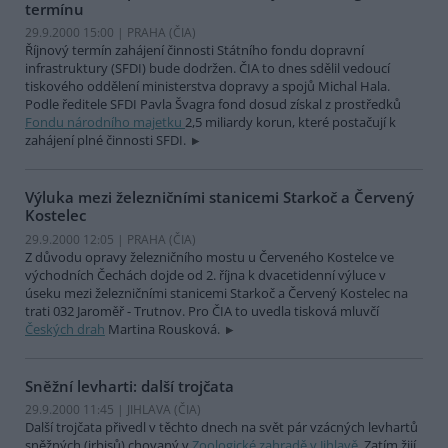
termínu
29.9.2000 15:00 | PRAHA (
ČIA
)
Říjnový termín zahájení činnosti Státního fondu dopravní
infrastruktury (SFDI) bude dodržen. ČIA to dnes sdělil vedoucí
tiskového oddělení ministerstva dopravy a spojů Michal Hala.
Podle ředitele SFDI Pavla Švagra fond dosud získal z prostředků
Fondu národního majetku
2,5 miliardy korun, které postačují k
zahájení plné činnosti SFDI.
Výluka mezi železničními stanicemi Starkoč a Červený
Kostelec
29.9.2000 12:05 | PRAHA (
ČIA
)
Z důvodu opravy železničního mostu u Červeného Kostelce ve
východních Čechách dojde od 2. října k dvacetidenní výluce v
úseku mezi železničními stanicemi Starkoč a Červený Kostelec na
trati 032 Jaroměř - Trutnov. Pro ČIA to uvedla tisková mluvčí
Českých drah
Martina Rousková.
Sněžní levharti: další trojčata
29.9.2000 11:45 | JIHLAVA (
ČIA
)
Další trojčata přivedl v těchto dnech na svět pár vzácných levhartů
sněžných (irbisů) chovaný v
Zoologické zahradě v Jihlavě
. Zatím žijí