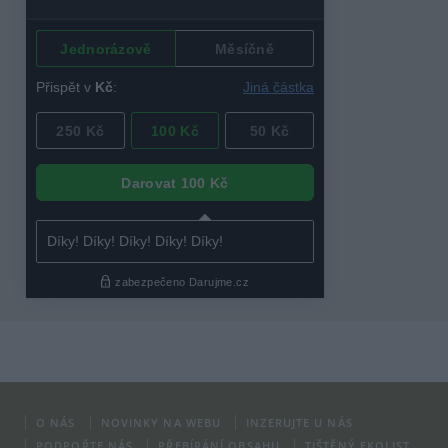
O NÁS
NOVINKY NA WEBU
INZERUJTE U NÁS
PODPOŘTE NÁS
PŘEBÍRÁNÍ OBSAHU
TIŠTĚNÝ EKOLIST