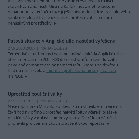
Ve chvíli, kdy se demonstranté začali přesunovat v malých
skupinkách z náměstí Míru na Karlův most, mohlo leckoho
napadnout: "A teď nám rozbijí ještě historické jádro!" Nic takového
se ale nestalo, aktivisté ukázali, že protestovat je možné i
nenásilnými prostředky.
Patová situace v Anglické ulici naštěstí vyřešena
27.9.2000 20:09 | PRAHA (EkoList)
Téměř dvě a půl hodiny trvala nenásilná blokáda Anglické ulice,
které se zúčastnilo 200 - 300 demonstrantů. Ti sem dorazili z
povolené demonstrace na náměstí Míru, kterou na devátou
hodinu ranní svolala
Iniciativa proti ekonomické globalizaci
(INPEG).
Uprostřed pouliční války
27.9.2000 19:35 | PRAHA (EkoList)
Naše reportérka Markéta Kutilová, která strávila včera více než
čtyři hodiny přímo uprostřed největší bitvy včerejší pražské
pouliční války v oblasti Lumírovy ulice a Ostrčilova náměstí,
připravila pro čtenáře EkoListu autentickou reportáž: