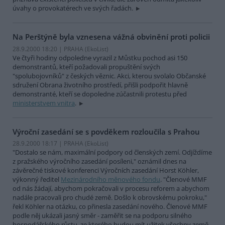
úvahy o provokatérech ve svých řadách.
Na Perštýně byla vznesena vážná obvinění proti policii
28.9.2000 18:20 | PRAHA (EkoList)
Ve čtyři hodiny odpoledne vyrazil z Můstku pochod asi 150
demonstrantů, kteří požadovali propuštění svých
"spolubojovníků" z českých věznic. Akci, kterou svolalo Občanské
sdružení Obrana životního prostředí, přišli podpořit hlavně
demonstranté, kteří se dopoledne zúčastnili protestu před
ministerstvem vnitra
.
Výroční zasedání se s povděkem rozloučila s Prahou
28.9.2000 18:17 | PRAHA (EkoList)
"Dostalo se nám, maximální podpory od členských zemí. Odjíždíme
z pražského výročního zasedání posíleni," oznámil dnes na
závěrečné tiskové konferenci Výročních zasedání Horst Köhler,
výkonný ředitel
Mezinárodního měnového fondu
. "Členové MMF
od nás žádají, abychom pokračovali v procesu reforem a abychom
nadále pracovali pro chudé země. Došlo k obrovskému pokroku,"
řekl Köhler na otázku, co přinesla zasedání nového. Členové MMF
podle něj ukázali jasný směr - zaměřit se na podporu silného
hospodářského růstu, ze kterého budou mít užitek všechny země