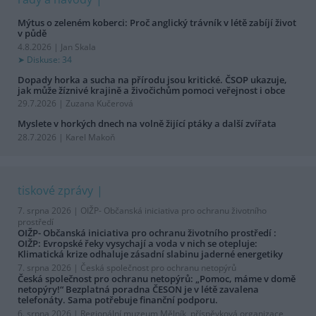
Mýtus o zeleném koberci: Proč anglický trávník v létě zabíjí život
v půdě
4.8.2026 | Jan Skala
Diskuse: 34
Dopady horka a sucha na přírodu jsou kritické. ČSOP ukazuje,
jak může žíznivé krajině a živočichům pomoci veřejnost i obce
29.7.2026 | Zuzana Kučerová
Myslete v horkých dnech na volně žijící ptáky a další zvířata
28.7.2026 | Karel Makoň
tiskové zprávy
7. srpna 2026 |
OIŽP- Občanská iniciativa pro ochranu životního
prostředí
OIŽP- Občanská iniciativa pro ochranu životního prostředí :
OIŽP: Evropské řeky vysychají a voda v nich se otepluje:
Klimatická krize odhaluje zásadní slabinu jaderné energetiky
7. srpna 2026 |
Česká společnost pro ochranu netopýrů
Česká společnost pro ochranu netopýrů: „Pomoc, máme v domě
netopýry!“ Bezplatná poradna ČESON je v létě zavalena
telefonáty. Sama potřebuje finanční podporu.
6. srpna 2026 |
Regionální muzeum Mělník, příspěvková organizace