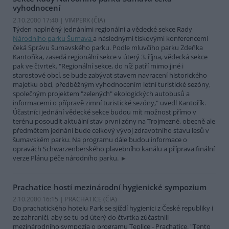
vyhodnocení
2.10.2000 17:40 | VIMPERK (
ČIA
)
Týden naplněný jednáními regionální a vědecké sekce Rady
Národního parku Šumava
a následnými tiskovými konferencemi
čeká Správu šumavského parku. Podle mluvčího parku Zdeňka
Kantoříka, zasedá regionální sekce v úterý 3. října, vědecká sekce
pak ve čtvrtek. "Regionální sekce, do níž patří mimo jiné i
starostové obcí, se bude zabývat stavem navracení historického
majetku obcí, předběžným vyhodnocením letní turistické sezóny,
společným projektem "zelených" ekologických autobusů a
informacemi o přípravě zimní turistické sezóny," uvedl Kantořík.
Účastníci jednání vědecké sekce budou mít možnost přímo v
terénu posoudit aktuální stav první zóny na Trojmezné, obecně ale
předmětem jednání bude celkový vývoj zdravotního stavu lesů v
šumavském parku. Na programu dále budou informace o
opravách Schwarzenberského plavebního kanálu a příprava finální
verze Plánu péče národního parku.
Prachatice hostí mezinárodní hygienické sympozium
2.10.2000 16:15 | PRACHATICE (
ČIA
)
Do prachatického hotelu Park se sjíždí hygienici z České republiky i
ze zahraničí, aby se tu od úterý do čtvrtka zúčastnili
mezinárodního sympozia o programu Teplice - Prachatice. "Tento