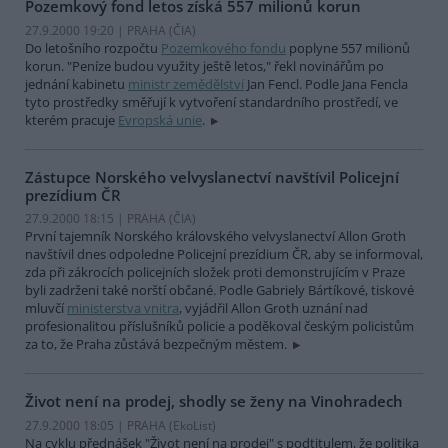
Pozemkový fond letos získá 557 milionů korun
27.9.2000 19:20 | PRAHA (
ČIA
)
Do letošního rozpočtu
Pozemkového fondu
poplyne 557 milionů
korun. "Peníze budou využity ještě letos," řekl novinářům po
jednání kabinetu
ministr zemědělství
Jan Fencl. Podle Jana Fencla
tyto prostředky směřují k vytvoření standardního prostředí, ve
kterém pracuje
Evropská unie
.
Zástupce Norského velvyslanectví navštívil Policejní
prezídium ČR
27.9.2000 18:15 | PRAHA (
ČIA
)
První tajemník Norského královského velvyslanectví Allon Groth
navštívil dnes odpoledne Policejní prezídium ČR, aby se informoval,
zda při zákrocích policejních složek proti demonstrujícím v Praze
byli zadrženi také norští občané. Podle Gabriely Bártíkové, tiskové
mluvčí
ministerstva vnitra
, vyjádřil Allon Groth uznání nad
profesionalitou příslušníků policie a poděkoval českým policistům
za to, že Praha zůstává bezpečným městem.
Život není na prodej, shodly se ženy na Vinohradech
27.9.2000 18:05 | PRAHA (EkoList)
Na cyklu přednášek "Život není na prodej" s podtitulem, že politika