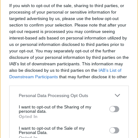
konkrétní odpovědi.
If you wish to opt-out of the sale, sharing to third parties, or
processing of your personal or sensitive information for
Úterní válka v ulicích Prahy objektivem EkoListu
targeted advertising by us, please use the below opt-out
28.9.2000 14:50 | PRAHA (EkoList)
section to confirm your selection. Please note that after your
Se zpožděním vám nabízíme fotografie z úterý 26. září, kdy se
opt-out request is processed you may continue seeing
demonstranti, mezi nimiž převládali zahraniční anarchisté a mladí
interest-based ads based on personal information utilized by
komunisté, pokusili zaútočit na
Kongresové centrum
, kde právě
us or personal information disclosed to third parties prior to
probíhal zahajovací ceremoniál Výročního zasedání
Světové banky
your opt-out. You may separately opt-out of the further
(SB)
a
Mezinárodního měnového fondu (MMF)
. Demonstranti se
disclosure of your personal information by third parties on the
rozdělili na dva velké proudy, z nichž jeden skončil na Nuselském
mostě a druhý se vydal přes Karlovo náměstí pod Vyšehrad. V
IAB’s list of downstream participants. This information may
Lumírově ulici pak agresivní a rozvášněný dav zaútočil dlažebními
also be disclosed by us to third parties on the
IAB’s List of
kostkami, kamením, cihlami a zápalnými lahvemi na policisty, kteří
Downstream Participants
that may further disclose it to other
se jim v přístupu ke Kongresovému centru snažili zabránit. Pouliční
third parties.
bitky pokračovaly ještě ve večerních hodinách, kdy profesionální
"revolucionáři", hovořící především italsky, zničili výlohy a vybavení
Personal Data Processing Opt Outs
restaurace
McDonalds
na Václavském náměstí a rozbily výlohy
restaurace
Kentucky Fried Chicken
na Václavském náměstí,
I want to opt-out of the Sharing of my
prodejny
Mercedes-Benz
na Vinohradské třídě a několika poboček
personal data.
IPB
v centru Prahy. Klid v ulicích se policistům podařilo obnovit až
Opted In
kolem půlnoci.
I want to opt-out of the Sale of my
Personal Data.
Reportér EkoListu surově zbit skinheady
Opted In