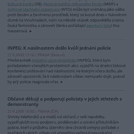
Světové banky
(SB),
Mezinárodního měnového fondu
(MMF) a
Světové obchodní organizace
(WTO) může být vnímána jako válka
proti ženám a životnímu prostředí, který se konal dnes v Národním
domě na Vinohradech, nám na několik otázek odpověděla známá
česká feministka a zároveň členka pořádající
agentury GAIA
Eva
Hauserová.
INPEG: K násilnostem došlo kvůli jednání policie
27.9.2000 17:16 | PRAHA (EkoList)
Představitelé
Iniciativy proti globalizaci
(INPEG), která byla
pořadatelem včerejších protestních akcí, vyjádřili na dnešní tiskové
konferenci politování nad násilnostmi, ke kterým včera došlo, ale
zároveň upozornili, že k násilnostem vůbec nemuselo dojít, pokud
by prý policie reagovala včas.
Občané děkují a podporují policisty v jejich střetech s
demonstranty
27.9.2000 16:50 | PRAHA (
ČIA
)
Stovky telefonátů a e-mailů od občanů z celé republiky,
vyjadřujících svou podporu, poděkování a uznání příslušníkům
policie, kteří v průběhu úterního dne chránili veřejný pořádek v
pražských ulicích, přijalo od včerejšího večera Komunikační