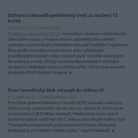
Ochránci odsoudili podmíněný trest za mučení 13
koček
4.10.2000 13:10 | PRAHA (
ČIA
)
Pražští ochránci zvířat (PSOZ)
nesouhlasí s dnešním rozhodnutím
Obvodního soudu v Praze 6, který k pětiměsíčnímu odnětí
svobody s podmíněným odkladem odsoudil Naděždu Trojanovou.
Žena podle rozsudku ponechala po dobu přesahující
pravděpodobně jeden měsíc ve svém bytě 13 koček zamčených
bez potravy a vody, čímž je vystavila dlouhodobým mučivým
útrapám s následkem smrti u většiny zvířat. ČIA to dnes oznámil
předseda PSOZ Vladimír Smejkal.
První temelínský blok vstoupil do režimu tři
4.10.2000 09:30 | TEMELÍN/PRAHA (
ČIA
)
První blok Jaderné elektrárny Temelín (JETE) vstoupil v úterý po
ohřevu vody v primárním okruhu do tzv. režimu tři. ČIA to dnes
oznámil mluvčí JETE Milan Nebesář. Předcházelo tomu úterní
dosažení teploty vyšší než 150 C, kterou blok dosáhl režimu čtyři.
"Postupně jsme provedli povinné provozní testy, které jsou
předepsány při každém náběhu bloku," doplnil Nebesář.