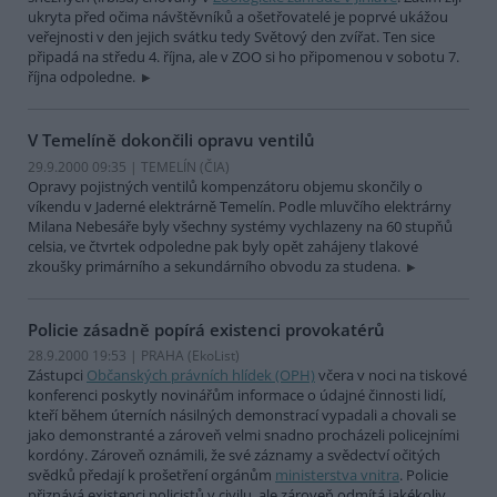
ukryta před očima návštěvníků a ošetřovatelé je poprvé ukážou
veřejnosti v den jejich svátku tedy Světový den zvířat. Ten sice
připadá na středu 4. října, ale v ZOO si ho připomenou v sobotu 7.
října odpoledne.
V Temelíně dokončili opravu ventilů
29.9.2000 09:35 | TEMELÍN (
ČIA
)
Opravy pojistných ventilů kompenzátoru objemu skončily o
víkendu v Jaderné elektrárně Temelín. Podle mluvčího elektrárny
Milana Nebesáře byly všechny systémy vychlazeny na 60 stupňů
celsia, ve čtvrtek odpoledne pak byly opět zahájeny tlakové
zkoušky primárního a sekundárního obvodu za studena.
Policie zásadně popírá existenci provokatérů
28.9.2000 19:53 | PRAHA (EkoList)
Zástupci
Občanských právních hlídek (OPH)
včera v noci na tiskové
konferenci poskytly novinářům informace o údajné činnosti lidí,
kteří během úterních násilných demonstrací vypadali a chovali se
jako demonstranté a zároveň velmi snadno procházeli policejními
kordóny. Zároveň oznámili, že své záznamy a svědectví očitých
svědků předají k prošetření orgánům
ministerstva vnitra
. Policie
přiznává existenci policistů v civilu, ale zároveň odmítá jakékoliv