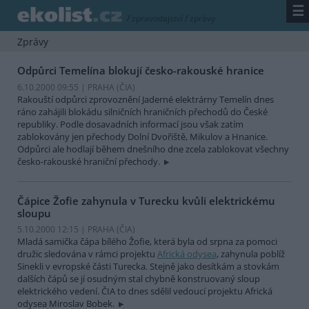
☰
/
zpravodajství
/
zprávy
Zprávy
Odpůrci Temelína blokují česko-rakouské hranice
6.10.2000 09:55 | PRAHA (
ČIA
)
Rakouští odpůrci zprovoznění Jaderné elektrárny Temelín dnes
ráno zahájili blokádu silničních hraničních přechodů do České
republiky. Podle dosavadních informací jsou však zatím
zablokovány jen přechody Dolní Dvořiště, Mikulov a Hnanice.
Odpůrci ale hodlají během dnešního dne zcela zablokovat všechny
česko-rakouské hraniční přechody.
Čápice Žofie zahynula v Turecku kvůli elektrickému
sloupu
5.10.2000 12:15 | PRAHA (
ČIA
)
Mladá samička čápa bílého Žofie, která byla od srpna za pomoci
družic sledována v rámci projektu
Africká odysea
, zahynula poblíž
Sinekli v evropské části Turecka. Stejně jako desítkám a stovkám
dalších čápů se jí osudným stal chybně konstruovaný sloup
elektrického vedení. ČIA to dnes sdělil vedoucí projektu Africká
odysea Miroslav Bobek.