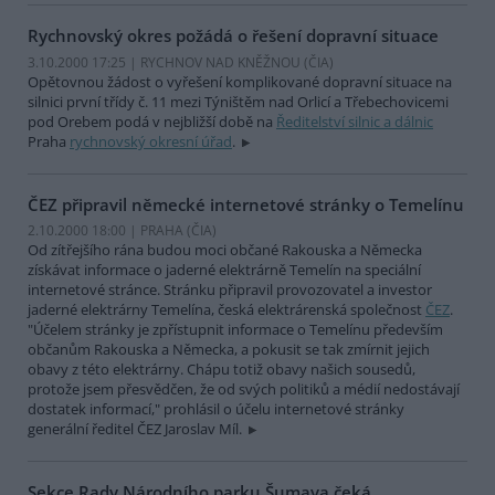
Rychnovský okres požádá o řešení dopravní situace
3.10.2000 17:25 | RYCHNOV NAD KNĚŽNOU (
ČIA
)
Opětovnou žádost o vyřešení komplikované dopravní situace na
silnici první třídy č. 11 mezi Týništěm nad Orlicí a Třebechovicemi
pod Orebem podá v nejbližší době na
Ředitelství silnic a dálnic
Praha
rychnovský okresní úřad
.
ČEZ připravil německé internetové stránky o Temelínu
2.10.2000 18:00 | PRAHA (
ČIA
)
Od zítřejšího rána budou moci občané Rakouska a Německa
získávat informace o jaderné elektrárně Temelín na speciální
internetové stránce. Stránku připravil provozovatel a investor
jaderné elektrárny Temelína, česká elektrárenská společnost
ČEZ
.
"Účelem stránky je zpřístupnit informace o Temelínu především
občanům Rakouska a Německa, a pokusit se tak zmírnit jejich
obavy z této elektrárny. Chápu totiž obavy našich sousedů,
protože jsem přesvědčen, že od svých politiků a médií nedostávají
dostatek informací," prohlásil o účelu internetové stránky
generální ředitel ČEZ Jaroslav Míl.
Sekce Rady Národního parku Šumava čeká