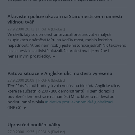
Aktivisté i policie ukázali na Staroměstském náměstí
vlídnou tvář
27.9.2000 20:13 | PRAHA (EkoList)
Ve chvíli, kdy se demonstranté začali přesunovat v malých
skupinkách z náměstí Míru na Karlův most, mohlo leckoho
napadnout: "A teď nám rozbijí ještě historické jádro!" Nic takového
se ale nestalo, aktivisté ukázali, že protestovat je možné i
nenásilnými prostředky.
Patová situace v Anglické ulici naštěstí vyřešena
27.9.2000 20:09 | PRAHA (EkoList)
Téměř dvě a půl hodiny trvala nenásilná blokáda Anglické ulice,
které se zúčastnilo 200 - 300 demonstrantů. Ti sem dorazili z
povolené demonstrace na náměstí Míru, kterou na devátou
hodinu ranní svolala
Iniciativa proti ekonomické globalizaci
(INPEG).
Uprostřed pouliční války
27.9.2000 19:35 | PRAHA (EkoList)