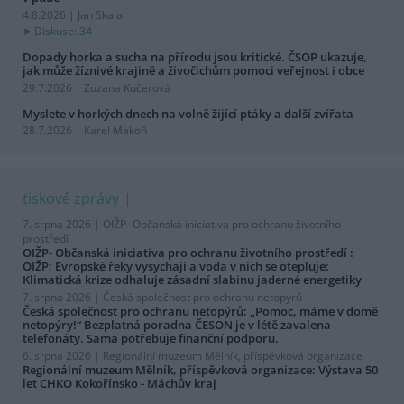
4.8.2026 | Jan Skala
Diskuse: 34
Dopady horka a sucha na přírodu jsou kritické. ČSOP ukazuje,
jak může žíznivé krajině a živočichům pomoci veřejnost i obce
29.7.2026 | Zuzana Kučerová
Myslete v horkých dnech na volně žijící ptáky a další zvířata
28.7.2026 | Karel Makoň
tiskové zprávy
7. srpna 2026 |
OIŽP- Občanská iniciativa pro ochranu životního
prostředí
OIŽP- Občanská iniciativa pro ochranu životního prostředí :
OIŽP: Evropské řeky vysychají a voda v nich se otepluje:
Klimatická krize odhaluje zásadní slabinu jaderné energetiky
7. srpna 2026 |
Česká společnost pro ochranu netopýrů
Česká společnost pro ochranu netopýrů: „Pomoc, máme v domě
netopýry!“ Bezplatná poradna ČESON je v létě zavalena
telefonáty. Sama potřebuje finanční podporu.
6. srpna 2026 |
Regionální muzeum Mělník, příspěvková organizace
Regionální muzeum Mělník, příspěvková organizace: Výstava 50
let CHKO Kokořínsko - Máchův kraj