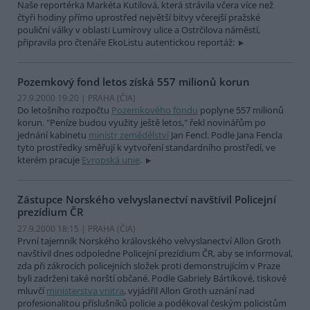
Naše reportérka Markéta Kutilová, která strávila včera více než
čtyři hodiny přímo uprostřed největší bitvy včerejší pražské
pouliční války v oblasti Lumírovy ulice a Ostrčilova náměstí,
připravila pro čtenáře EkoListu autentickou reportáž:
Pozemkový fond letos získá 557 milionů korun
27.9.2000 19:20 | PRAHA (
ČIA
)
Do letošního rozpočtu
Pozemkového fondu
poplyne 557 milionů
korun. "Peníze budou využity ještě letos," řekl novinářům po
jednání kabinetu
ministr zemědělství
Jan Fencl. Podle Jana Fencla
tyto prostředky směřují k vytvoření standardního prostředí, ve
kterém pracuje
Evropská unie
.
Zástupce Norského velvyslanectví navštívil Policejní
prezídium ČR
27.9.2000 18:15 | PRAHA (
ČIA
)
První tajemník Norského královského velvyslanectví Allon Groth
navštívil dnes odpoledne Policejní prezídium ČR, aby se informoval,
zda při zákrocích policejních složek proti demonstrujícím v Praze
byli zadrženi také norští občané. Podle Gabriely Bártíkové, tiskové
mluvčí
ministerstva vnitra
, vyjádřil Allon Groth uznání nad
profesionalitou příslušníků policie a poděkoval českým policistům