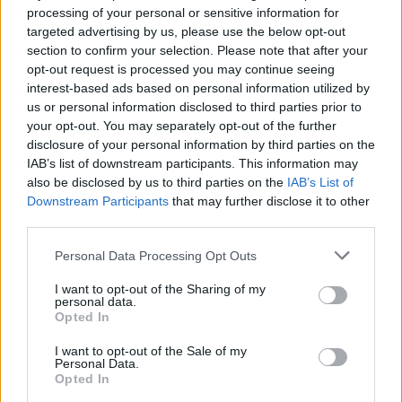
demonstranty
processing of your personal or sensitive information for
targeted advertising by us, please use the below opt-out
27.9.2000 16:50 | PRAHA (
ČIA
)
Stovky telefonátů a e-mailů od občanů z celé republiky,
section to confirm your selection. Please note that after your
vyjadřujících svou podporu, poděkování a uznání příslušníkům
opt-out request is processed you may continue seeing
policie, kteří v průběhu úterního dne chránili veřejný pořádek v
interest-based ads based on personal information utilized by
pražských ulicích, přijalo od včerejšího večera Komunikační
us or personal information disclosed to third parties prior to
centrum ministerstva vnitra a policie. Lidé zároveň vyjadřovali
your opt-out. You may separately opt-out of the further
solidaritu s policisty, zraněnými při střetech s násilnými aktivisty a
přimlouvali se i za tvrdší postup policie. ČIA o tom informovala
disclosure of your personal information by third parties on the
tisková mluvčí
ministerstva vnitra
, Gabriela Bártíková.
IAB’s list of downstream participants. This information may
also be disclosed by us to third parties on the
IAB’s List of
Downstream Participants
that may further disclose it to other
Policie eskortovala 60 zadržených cizinců
third parties.
27.9.2000 16:35 | PRAHA (
ČIA
)
Celkem 60 cizinců, zadržených pro aktivní účast na násilných
Personal Data Processing Opt Outs
protestních akcích v Praze, eskortovala dnes odpoledne
Policie ČR
do jednoho ze svých záchytných zařízení, sdělil ČIA Jiří Suttner ze
I want to opt-out of the Sharing of my
Skupiny pro styk s veřejností PP ČR. S 31 cizinci bylo již zahájeno
personal data.
řízení o správním vyhoštění.
Opted In
I want to opt-out of the Sale of my
KCP: Zápisky z mrtvého domu
Personal Data.
Opted In
27.9.2000 16:30 | PRAHA (EkoList)