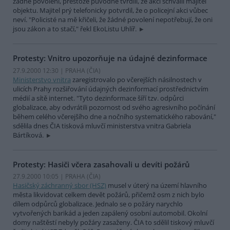
žádné povolení, přestože původně tvrdili, že akci schválil majitel
objektu. Majitel prý telefonicky potvrdil, že o policejní akci vůbec
neví. "Policisté na mě křičeli, že žádné povolení nepotřebují, že oni
jsou zákon a to stačí," řekl EkoListu Uhlíř.
Protesty: Vnitro upozorňuje na údajné dezinformace
27.9.2000 12:30 | PRAHA (
ČIA
)
Ministerstvo vnitra
zaregistrovalo po včerejších násilnostech v
ulicích Prahy rozšiřování údajných dezinformací prostřednictvím
médií a sítě internet. "Tyto dezinformace šíří tzv. odpůrci
globalizace, aby odvrátili pozornost od svého agresivního počínání
během celého včerejšího dne a nočního systematického rabování,"
sdělila dnes ČIA tisková mluvčí ministerstva vnitra Gabriela
Bártíková.
Protesty: Hasiči včera zasahovali u devíti požárů
27.9.2000 10:05 | PRAHA (
ČIA
)
Hasičský záchranný sbor (HSZ)
musel v úterý na území hlavního
města likvidovat celkem devět požárů, přičemž osm z nich bylo
dílem odpůrců globalizace. Jednalo se o požáry narychlo
vytvořených barikád a jeden zapálený osobní automobil. Okolní
domy naštěstí nebyly požáry zasaženy. ČIA to sdělil tiskový mluvčí