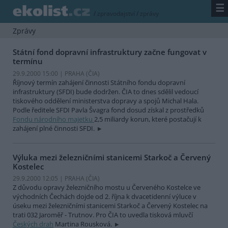
☰
/
zpravodajství
/
zprávy
Zprávy
Státní fond dopravní infrastruktury začne fungovat v
termínu
29.9.2000 15:00 | PRAHA (
ČIA
)
Říjnový termín zahájení činnosti Státního fondu dopravní
infrastruktury (SFDI) bude dodržen. ČIA to dnes sdělil vedoucí
tiskového oddělení ministerstva dopravy a spojů Michal Hala.
Podle ředitele SFDI Pavla Švagra fond dosud získal z prostředků
Fondu národního majetku
2,5 miliardy korun, které postačují k
zahájení plné činnosti SFDI.
Výluka mezi železničními stanicemi Starkoč a Červený
Kostelec
29.9.2000 12:05 | PRAHA (
ČIA
)
Z důvodu opravy železničního mostu u Červeného Kostelce ve
východních Čechách dojde od 2. října k dvacetidenní výluce v
úseku mezi železničními stanicemi Starkoč a Červený Kostelec na
trati 032 Jaroměř - Trutnov. Pro ČIA to uvedla tisková mluvčí
Českých drah
Martina Rousková.