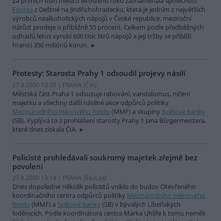
Za prvních osm měsíců letošního roku zaznamenala společnost
Fontea
z Deštné na Jindřichohradecku, která je jedním z největších
výrobců nealkoholických nápojů v České republice, meziroční
nárůst prodeje o přibližně 55 procent. Celkem podle předběžných
odhadů letos vyrobí 600 tisíc litrů nápojů a její tržby se přiblíží
hranici 350 miliónů korun.
Protesty: Starosta Prahy 1 odsoudil projevy násilí
27.9.2000 13:20 | PRAHA (
ČIA
)
Městská část Praha 1 odsuzuje rabování, vandalismus, ničení
majetku a všechny další násilné akce odpůrců politiky
Mezinárodního měnového fondu
(MMF) a skupiny
Světové banky
(SB). Vyplývá to z prohlášení starosty Prahy 1 Jana Bürgermeistera,
které dnes získala ČIA.
Policisté prohledávali soukromý majetek zřejmě bez
povolení
27.9.2000 13:14 | PRAHA (EkoList)
Dnes dopoledne několik policistů vniklo do budov Otevřeného
koordinačního centra odpůrců politiky
Mezinárodního měnového
fondu
(MMF) a
Světové banky
(SB) v bývalých Libeňských
loděnicích. Podle koordinátora centra Marka Uhlíře k tomu neměli