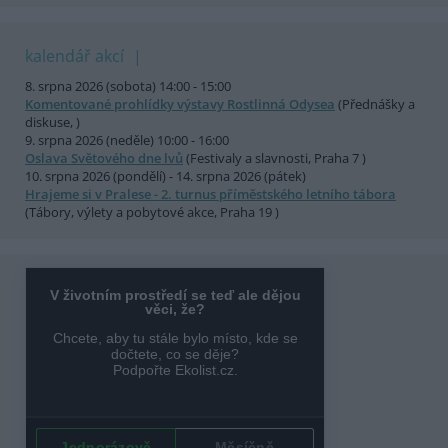
kalendář akcí
8. srpna 2026 (sobota) 14:00 - 15:00
Komentované prohlídky výstavy Rostlinná Odysea
(Přednášky a
diskuse, )
9. srpna 2026 (neděle) 10:00 - 16:00
Oslava Světového dne lvů
(Festivaly a slavnosti, Praha 7 )
10. srpna 2026 (pondělí) - 14. srpna 2026 (pátek)
Hrajeme si v Pralese - 2. turnus příměstského letního tábora
(Tábory, výlety a pobytové akce, Praha 19 )