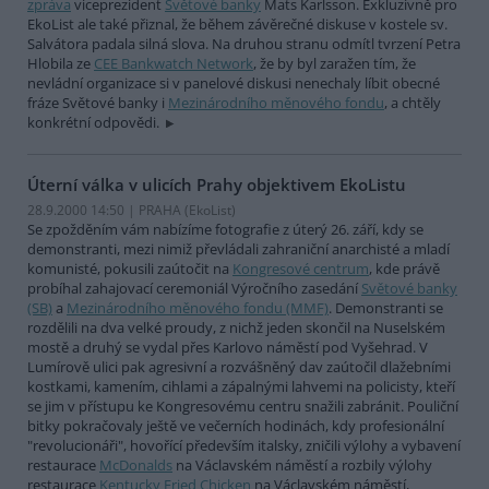
zpráva
viceprezident
Světové banky
Mats Karlsson. Exkluzivně pro
EkoList ale také přiznal, že během závěrečné diskuse v kostele sv.
Salvátora padala silná slova. Na druhou stranu odmítl tvrzení Petra
Hlobila ze
CEE Bankwatch Network
, že by byl zaražen tím, že
nevládní organizace si v panelové diskusi nenechaly líbit obecné
fráze Světové banky i
Mezinárodního měnového fondu
, a chtěly
konkrétní odpovědi.
Úterní válka v ulicích Prahy objektivem EkoListu
28.9.2000 14:50 | PRAHA (EkoList)
Se zpožděním vám nabízíme fotografie z úterý 26. září, kdy se
demonstranti, mezi nimiž převládali zahraniční anarchisté a mladí
komunisté, pokusili zaútočit na
Kongresové centrum
, kde právě
probíhal zahajovací ceremoniál Výročního zasedání
Světové banky
(SB)
a
Mezinárodního měnového fondu (MMF)
. Demonstranti se
rozdělili na dva velké proudy, z nichž jeden skončil na Nuselském
mostě a druhý se vydal přes Karlovo náměstí pod Vyšehrad. V
Lumírově ulici pak agresivní a rozvášněný dav zaútočil dlažebními
kostkami, kamením, cihlami a zápalnými lahvemi na policisty, kteří
se jim v přístupu ke Kongresovému centru snažili zabránit. Pouliční
bitky pokračovaly ještě ve večerních hodinách, kdy profesionální
"revolucionáři", hovořící především italsky, zničili výlohy a vybavení
restaurace
McDonalds
na Václavském náměstí a rozbily výlohy
restaurace
Kentucky Fried Chicken
na Václavském náměstí,