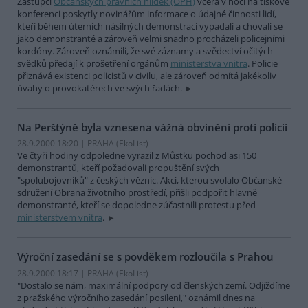
Zástupci
Občanských právních hlídek (OPH)
včera v noci na tiskové
konferenci poskytly novinářům informace o údajné činnosti lidí,
kteří během úterních násilných demonstrací vypadali a chovali se
jako demonstranté a zároveň velmi snadno procházeli policejními
kordóny. Zároveň oznámili, že své záznamy a svědectví očitých
svědků předají k prošetření orgánům
ministerstva vnitra
. Policie
přiznává existenci policistů v civilu, ale zároveň odmítá jakékoliv
úvahy o provokatérech ve svých řadách.
Na Perštýně byla vznesena vážná obvinění proti policii
28.9.2000 18:20 | PRAHA (EkoList)
Ve čtyři hodiny odpoledne vyrazil z Můstku pochod asi 150
demonstrantů, kteří požadovali propuštění svých
"spolubojovníků" z českých věznic. Akci, kterou svolalo Občanské
sdružení Obrana životního prostředí, přišli podpořit hlavně
demonstranté, kteří se dopoledne zúčastnili protestu před
ministerstvem vnitra
.
Výroční zasedání se s povděkem rozloučila s Prahou
28.9.2000 18:17 | PRAHA (EkoList)
"Dostalo se nám, maximální podpory od členských zemí. Odjíždíme
z pražského výročního zasedání posíleni," oznámil dnes na