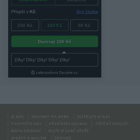
O NÁS
NOVINKY NA WEBU
INZERUJTE U NÁS
PODPOŘTE NÁS
PŘEBÍRÁNÍ OBSAHU
TIŠTĚNÝ EKOLIST
MAPA STRÁNEK
DEJTE O SOBĚ VĚDĚT
ZPRÁVY E-MAILEM
COOKIES