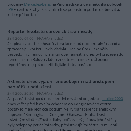
prodejny
Mercedes-Benz
na Vinohradské třídě a několika poboček
IPB
v centru Prahy. Klid v ulicích se policistům podařilo obnovit až
kolem půlnoci.
Reportér EkoListu surově zbit skinheady
28.9.2000 09:00 | PRAHA (EkoList)
Skupina dvaceti skinheadů včera kolem půlnoci brutálně napadla
zpravodaje EkoListu Pavla Vladyku. Ten po útoku skončil v
bezvědomí v nemocnici na Karlově náměstí a dnes byl převezen do
nemocnice na Bulovce, kde leží s otřesem mozku. Útočníci
reportérovi nejspíš odcizili digitální fotoaparát.
Aktivisté dnes vyjádřili znepokojení nad přístupem
bankéřů k oddlužení
27.9.2000 20:30 | PRAHA (EkoList)
Asi patnáct zástupců mezinárodní nevládní organizace
Jubilee 2000
dnes večer před hlavním vchodem do Kongresového centra
postavilo malé řečnické pódium, velký transparent s anglickým
nápisem: "Birmingham - Cologne - Okinawa - Praha. Dost
prázdným slibům. Zrušte dluhy teď" a velký glóbus, jehož stěny
byly polepeny petičními archy, představujícími část z 21 milionů
podpisů lidí, kteří podporují oddlužení nejchudších zemí..