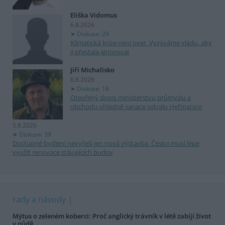
Eliška Vidomus
6.8.2026
Diskuse: 29
Klimatická krize není over. Vyzýváme vládu, aby
ji přestala ignorovat
Jiří Michalisko
6.8.2026
Diskuse: 18
Otevřený dopis ministerstvu průmyslu a
obchodu ohledně sanace odvalu Heřmanice
5.8.2026
Diskuse: 39
Dostupné bydlení nevyřeší jen nová výstavba. Česko musí lépe
využít renovace stávajících budov
rady a návody
Mýtus o zeleném koberci: Proč anglický trávník v létě zabíjí život
v půdě