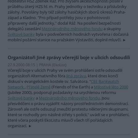
ředitelství HSZ Zdeněk Ráž. Pro zvýšení akceschopnosti posílil v
průběhu úterý HZS hl. m. Prahy jednotky o techniku a příslušníky
zálohy. Povolány byly též zálohy hasičských sborů okresů Praha-
západ a Kladno. "Pro případ potřeby jsou v pohotovosti
připraveny další jednotky," dodal Ráž. Na posílení bezpečnosti
delegátů zasedání
Mezinárodního měnového fondu
a skupiny
Světové banky
byla v podvečerních hodinách vytvořena i dočasná
mobilní požární stanice na pražském Výstavišti, doplnil mluvčí.
Organizátoři Jiné zprávy včerejší boje v ulicích odsoudili
27.9.2000 08:15 | PRAHA (EkoList)
Včerejší boje v ulicích Prahy ve svém prohlášení ostře odsoudili
organizátoři Alternativního fóra
Jiná zpráva
, které dnes končí
diskusí v evangelickém kostele sv. Salvátora. "
CEE Bankwatch
Network
,
Přátelé Země
(Friends of the Earth) a
Milostivé léto 2000
(Jubilee 2000), podporují požadavky na urychlenou reformu
Světové banky
a
Mezinárodního měnového fondu
. Jsou
přesvědčeni o právu vyjádřit názory prostřednictvím demonstrací.
Zároveň ale ostře odsuzují zneužití protestu některými skupinami,
které se rozhodly pro násilné střety s policii," uvádí se v prohlášení,
které včera poskytli EkoListu mluvčí všech tří pořádajících
organizací.