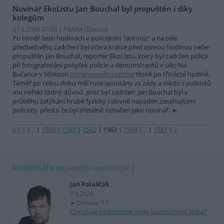
Novinář EkoListu Jan Bouchal byl propuštěn i díky
kolegům
27.9.2000 07:00 | PRAHA (EkoList)
Po téměř šesti hodinách v policejním "antonu" a na cele
předběžného zadržení byl včera krátce před osmou hodinou večer
propuštěn Jan Bouchal, reportér EkoListu, který byl zadržen policií
při fotografování potyček policie a demonstrantů v ulici Na
Bučance v blízkosti
Kongresového centra
těsně po třinácté hodině.
Téměř po celou dobu měl ruce spoutány za zády a nikdo z policistů
mu neřekl žádný důvod, proč byl zadržen. Jan Bouchal byl v
průběhu zatýkání hrubě fyzicky i slovně napaden zasahujícími
policisty, přesto že byl zřetelně označen jako novinář.
«
|
1
|
..
|
1560
|
1561
|
1562
|
1563
|
1564
|
..
|
1581
|
»
komentáře
nejnovější
nejčtenější
Jan Palaščák
7.8.2026
Diskuse: 13
Ohrožuje nedostatek vody budoucnost jádra?