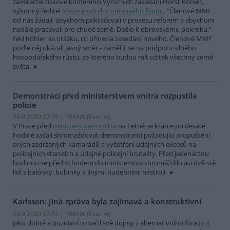
závěrečné tiskové konferenci Výročních zasedání Horst Köhler,
výkonný ředitel
Mezinárodního měnového fondu
. "Členové MMF
od nás žádají, abychom pokračovali v procesu reforem a abychom
nadále pracovali pro chudé země. Došlo k obrovskému pokroku,"
řekl Köhler na otázku, co přinesla zasedání nového. Členové MMF
podle něj ukázali jasný směr - zaměřit se na podporu silného
hospodářského růstu, ze kterého budou mít užitek všechny země
světa.
Demonstraci před ministerstvem vnitra rozpustila
policie
28.9.2000 17:35 | PRAHA (EkoList)
V Praze před
ministerstvem vnitra
na Letné se krátce po desáté
hodině začali shromažďovat demonstranti požadující propuštění
svých zadržených kamarádů a vyšetření údajných excesů na
policejních stanicích a údajné policejní brutality. Před jedenáctou
hodinou se před vchodem do ministerstva shromáždilo asi dvě stě
lidí s balónky, bubínky a jinými hudebními nástroji.
Karlsson: Jiná zpráva byla zajímavá a konstruktivní
28.9.2000 17:33 | PRAHA (EkoList)
Jako dobré a pozitivní označil své dojmy z alternativního fóra
Jiná