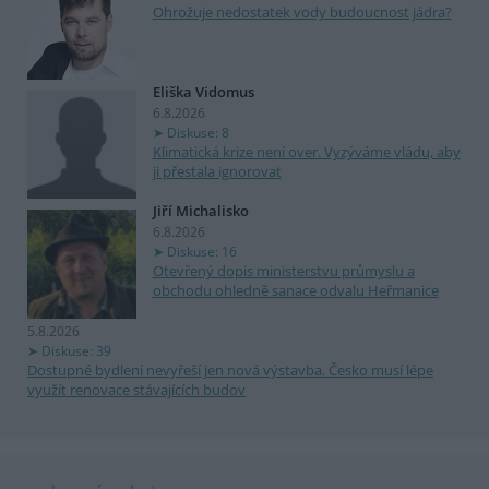
Ohrožuje nedostatek vody budoucnost jádra?
Eliška Vidomus
6.8.2026
Diskuse: 8
Klimatická krize není over. Vyzýváme vládu, aby
ji přestala ignorovat
Jiří Michalisko
6.8.2026
Diskuse: 16
Otevřený dopis ministerstvu průmyslu a
obchodu ohledně sanace odvalu Heřmanice
5.8.2026
Diskuse: 39
Dostupné bydlení nevyřeší jen nová výstavba. Česko musí lépe
využít renovace stávajících budov