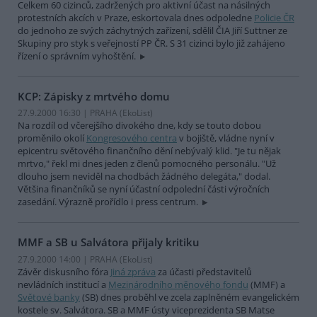
Celkem 60 cizinců, zadržených pro aktivní účast na násilných
protestních akcích v Praze, eskortovala dnes odpoledne
Policie ČR
do jednoho ze svých záchytných zařízení, sdělil ČIA Jiří Suttner ze
Skupiny pro styk s veřejností PP ČR. S 31 cizinci bylo již zahájeno
řízení o správním vyhoštění.
KCP: Zápisky z mrtvého domu
27.9.2000 16:30 | PRAHA (EkoList)
Na rozdíl od včerejšího divokého dne, kdy se touto dobou
proměnilo okolí
Kongresového centra
v bojiště, vládne nyní v
epicentru světového finančního dění nebývalý klid. "Je tu nějak
mrtvo," řekl mi dnes jeden z členů pomocného personálu. "Už
dlouho jsem neviděl na chodbách žádného delegáta," dodal.
Většina finančníků se nyní účastní odpolední části výročních
zasedání. Výrazně prořídlo i press centrum.
MMF a SB u Salvátora přijaly kritiku
27.9.2000 14:00 | PRAHA (EkoList)
Závěr diskusního fóra
Jiná zpráva
za účasti představitelů
nevládních institucí a
Mezinárodního měnového fondu
(MMF) a
Světové banky
(SB) dnes proběhl ve zcela zaplněném evangelickém
kostele sv. Salvátora. SB a MMF ústy viceprezidenta SB Matse