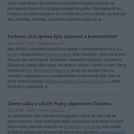
svých zadržených kamarádů a vyšetření údajných excesů na
policejních stanicích a údajné policejní brutality. Před jedenáctou
hodinou se před vchodem do ministerstva shromáždilo asi dvě stě
lidí s balónky, bubínky a jinými hudebními nástroji.
Karlsson: Jiná zpráva byla zajímavá a konstruktivní
28.9.2000 17:33 | PRAHA (EkoList)
Jako dobré a pozitivní označil své dojmy z alternativního fóra
Jiná
zpráva
viceprezident
Světové banky
Mats Karlsson. Exkluzivně pro
EkoList ale také přiznal, že během závěrečné diskuse v kostele sv.
Salvátora padala silná slova. Na druhou stranu odmítl tvrzení Petra
Hlobila ze
CEE Bankwatch Network
, že by byl zaražen tím, že
nevládní organizace si v panelové diskusi nenechaly líbit obecné
fráze Světové banky i
Mezinárodního měnového fondu
, a chtěly
konkrétní odpovědi.
Úterní válka v ulicích Prahy objektivem EkoListu
28.9.2000 14:50 | PRAHA (EkoList)
Se zpožděním vám nabízíme fotografie z úterý 26. září, kdy se
demonstranti, mezi nimiž převládali zahraniční anarchisté a mladí
komunisté, pokusili zaútočit na
Kongresové centrum
, kde právě
probíhal zahajovací ceremoniál Výročního zasedání
Světové banky