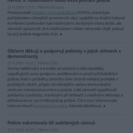
INPEG: K násilnostem došlo kvůli jednání policie
27.9.2000 17:16 | PRAHA (EkoList)
Představitelé
Iniciativy proti globalizaci
(INPEG), která byla
pořadatelem včerejších protestních akcí, vyjádřili na dnešní tiskové
konferenci politování nad násilnostmi, ke kterým včera došlo, ale
zároveň upozornili, že k násilnostem vůbec nemuselo dojít, pokud
by prý policie reagovala včas.
Občané děkují a podporují policisty v jejich střetech s
demonstranty
27.9.2000 16:50 | PRAHA (
ČIA
)
Stovky telefonátů a e-mailů od občanů z celé republiky,
vyjadřujících svou podporu, poděkování a uznání příslušníkům
policie, kteří v průběhu úterního dne chránili veřejný pořádek v
pražských ulicích, přijalo od včerejšího večera Komunikační
centrum ministerstva vnitra a policie. Lidé zároveň vyjadřovali
solidaritu s policisty, zraněnými při střetech s násilnými aktivisty a
přimlouvali se i za tvrdší postup policie. ČIA o tom informovala
tisková mluvčí
ministerstva vnitra
, Gabriela Bártíková.
Policie eskortovala 60 zadržených cizinců
27.9.2000 16:35 | PRAHA (
ČIA
)