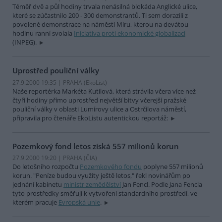
Téměř dvě a půl hodiny trvala nenásilná blokáda Anglické ulice,
které se zúčastnilo 200 - 300 demonstrantů. Ti sem dorazili z
povolené demonstrace na náměstí Míru, kterou na devátou
hodinu ranní svolala
Iniciativa proti ekonomické globalizaci
(INPEG).
Uprostřed pouliční války
27.9.2000 19:35 | PRAHA (EkoList)
Naše reportérka Markéta Kutilová, která strávila včera více než
čtyři hodiny přímo uprostřed největší bitvy včerejší pražské
pouliční války v oblasti Lumírovy ulice a Ostrčilova náměstí,
připravila pro čtenáře EkoListu autentickou reportáž:
Pozemkový fond letos získá 557 milionů korun
27.9.2000 19:20 | PRAHA (
ČIA
)
Do letošního rozpočtu
Pozemkového fondu
poplyne 557 milionů
korun. "Peníze budou využity ještě letos," řekl novinářům po
jednání kabinetu
ministr zemědělství
Jan Fencl. Podle Jana Fencla
tyto prostředky směřují k vytvoření standardního prostředí, ve
kterém pracuje
Evropská unie
.