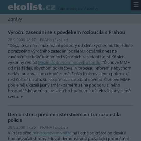
☰
/
zpravodajství
/
zprávy
Zprávy
Výroční zasedání se s povděkem rozloučila s Prahou
28.9.2000 18:17 | PRAHA (EkoList)
"Dostalo se nám, maximální podpory od členských zemí. Odjíždíme
z pražského výročního zasedání posíleni," oznámil dnes na
závěrečné tiskové konferenci Výročních zasedání Horst Köhler,
výkonný ředitel
Mezinárodního měnového fondu
. "Členové MMF
od nás žádají, abychom pokračovali v procesu reforem a abychom
nadále pracovali pro chudé země. Došlo k obrovskému pokroku,"
řekl Köhler na otázku, co přinesla zasedání nového. Členové MMF
podle něj ukázali jasný směr - zaměřit se na podporu silného
hospodářského růstu, ze kterého budou mít užitek všechny země
světa.
Demonstraci před ministerstvem vnitra rozpustila
policie
28.9.2000 17:35 | PRAHA (EkoList)
V Praze před
ministerstvem vnitra
na Letné se krátce po desáté
hodině začali shromažďovat demonstranti požadující propuštění