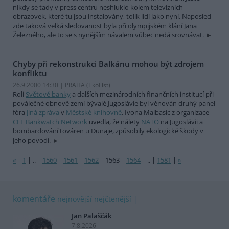
nikdy se tady v press centru neshluklo kolem televizních
obrazovek, které tu jsou instalovány, tolik lidí jako nyní. Naposled
zde taková velká sledovanost byla při olympijském klání Jana
Železného, ale to se s nynějším návalem vůbec nedá srovnávat.
Chyby při rekonstrukci Balkánu mohou být zdrojem
konfliktu
26.9.2000 14:30 | PRAHA (EkoList)
Roli
Světové banky
a dalších mezinárodních finančních institucí při
poválečné obnově zemí bývalé Jugoslávie byl věnován druhý panel
fóra
Jiná zpráva
v
Městské knihovně
. Ivona Malbasic z organizace
CEE Bankwatch Network
uvedla, že nálety
NATO
na Jugoslávii a
bombardování továren u Dunaje, způsobily ekologické škody v
jeho povodí.
«
|
1
|
..
|
1560
|
1561
|
1562
|
1563
|
1564
|
..
|
1581
|
»
komentáře
nejnovější
nejčtenější
Jan Palaščák
7.8.2026