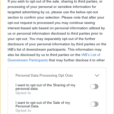
If you wish to opt-out of the sale, sharing to third parties, or
processing of your personal or sensitive information for
Policisté prohledávali soukromý majetek zřejmě bez
targeted advertising by us, please use the below opt-out
povolení
section to confirm your selection. Please note that after your
opt-out request is processed you may continue seeing
27.9.2000 13:14 | PRAHA (EkoList)
Dnes dopoledne několik policistů vniklo do budov Otevřeného
interest-based ads based on personal information utilized by
koordinačního centra odpůrců politiky
Mezinárodního měnového
us or personal information disclosed to third parties prior to
fondu
(MMF) a
Světové banky
(SB) v bývalých Libeňských
your opt-out. You may separately opt-out of the further
loděnicích. Podle koordinátora centra Marka Uhlíře k tomu neměli
disclosure of your personal information by third parties on the
žádné povolení, přestože původně tvrdili, že akci schválil majitel
IAB’s list of downstream participants. This information may
objektu. Majitel prý telefonicky potvrdil, že o policejní akci vůbec
neví. "Policisté na mě křičeli, že žádné povolení nepotřebují, že oni
also be disclosed by us to third parties on the
IAB’s List of
jsou zákon a to stačí," řekl EkoListu Uhlíř.
Downstream Participants
that may further disclose it to other
third parties.
Protesty: Vnitro upozorňuje na údajné dezinformace
Personal Data Processing Opt Outs
27.9.2000 12:30 | PRAHA (
ČIA
)
Ministerstvo vnitra
zaregistrovalo po včerejších násilnostech v
I want to opt-out of the Sharing of my
personal data.
ulicích Prahy rozšiřování údajných dezinformací prostřednictvím
Opted In
médií a sítě internet. "Tyto dezinformace šíří tzv. odpůrci
globalizace, aby odvrátili pozornost od svého agresivního počínání
I want to opt-out of the Sale of my
během celého včerejšího dne a nočního systematického rabování,"
Personal Data.
sdělila dnes ČIA tisková mluvčí ministerstva vnitra Gabriela
Opted In
Bártíková.