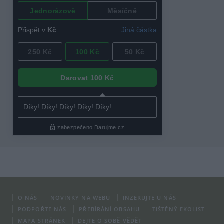
O NÁS
NOVINKY NA WEBU
INZERUJTE U NÁS
PODPOŘTE NÁS
PŘEBÍRÁNÍ OBSAHU
TIŠTĚNÝ EKOLIST
MAPA STRÁNEK
DEJTE O SOBĚ VĚDĚT