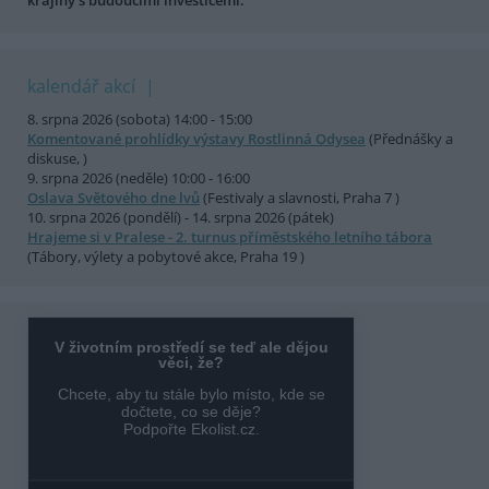
krajiny s budoucími investicemi.
kalendář akcí
8. srpna 2026 (sobota) 14:00 - 15:00
Komentované prohlídky výstavy Rostlinná Odysea
(Přednášky a
diskuse, )
9. srpna 2026 (neděle) 10:00 - 16:00
Oslava Světového dne lvů
(Festivaly a slavnosti, Praha 7 )
10. srpna 2026 (pondělí) - 14. srpna 2026 (pátek)
Hrajeme si v Pralese - 2. turnus příměstského letního tábora
(Tábory, výlety a pobytové akce, Praha 19 )