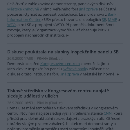
Celá čtvrť je zablokována demonstranty, panelových diskusí v
Městské knihovně
v rámci veřejného fóra
Jiná zpráva
se účastní
pouze asi čtyřicet až padesát posluchačů. Lisa Jordanová z
Bank
Information Center
z USA přesto hovořila o ideologiích
SB
,
MMF
a
WTO
, o roli SB a propojení s WTO. Připomněla dokument Smrt
rozvoje, který její organizace vytvořila a jež obsahuje kritiku
propojení nadnárodních institucí.
Diskuse poukázala na slabiny Inspekčního panelu SB
26.9.2000 17:00 | PRAHA (EkoList)
Demonstrace před
Kongresovým centrem
znemožnila Jimu
McNielovi z Inspekčního panelu
Světové banky
zúčastnit se
diskuse o této instituci na fóru
Jiná zpráva
v Městské knihovně.
Tiskové středisko v Kongresovém centru napjatě
sleduje události v ulicích
26.9.2000 16:53 | PRAHA (EkoList)
Pomalu se mění atmosféra v tiskovém středisku v Kongresovém
centru. Novináři napjatě sledují vysílání televizní stanice
CNN
, která
přináší pravidelně aktuální zpravodajství z pražských ulic. Otřesné
obrázky slzným plynem zahalených bitek mezi demonstranty a
policisty proměnily atmosféru mezi samotnými novináři. Ještě