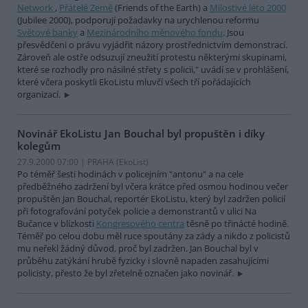
Network
,
Přátelé Země
(Friends of the Earth) a
Milostivé léto 2000
(Jubilee 2000), podporují požadavky na urychlenou reformu
Světové banky
a
Mezinárodního měnového fondu
. Jsou
přesvědčeni o právu vyjádřit názory prostřednictvím demonstrací.
Zároveň ale ostře odsuzují zneužití protestu některými skupinami,
které se rozhodly pro násilné střety s policii," uvádí se v prohlášení,
které včera poskytli EkoListu mluvčí všech tří pořádajících
organizací.
Novinář EkoListu Jan Bouchal byl propuštěn i díky
kolegům
27.9.2000 07:00 | PRAHA (EkoList)
Po téměř šesti hodinách v policejním "antonu" a na cele
předběžného zadržení byl včera krátce před osmou hodinou večer
propuštěn Jan Bouchal, reportér EkoListu, který byl zadržen policií
při fotografování potyček policie a demonstrantů v ulici Na
Bučance v blízkosti
Kongresového centra
těsně po třinácté hodině.
Téměř po celou dobu měl ruce spoutány za zády a nikdo z policistů
mu neřekl žádný důvod, proč byl zadržen. Jan Bouchal byl v
průběhu zatýkání hrubě fyzicky i slovně napaden zasahujícími
policisty, přesto že byl zřetelně označen jako novinář.