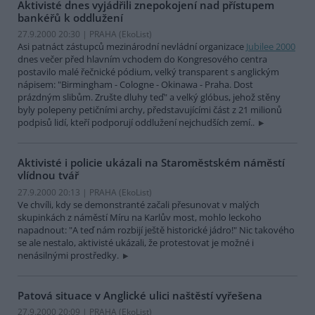
Aktivisté dnes vyjádřili znepokojení nad přístupem
bankéřů k oddlužení
27.9.2000 20:30 | PRAHA (EkoList)
Asi patnáct zástupců mezinárodní nevládní organizace
Jubilee 2000
dnes večer před hlavním vchodem do Kongresového centra
postavilo malé řečnické pódium, velký transparent s anglickým
nápisem: "Birmingham - Cologne - Okinawa - Praha. Dost
prázdným slibům. Zrušte dluhy teď" a velký glóbus, jehož stěny
byly polepeny petičními archy, představujícími část z 21 milionů
podpisů lidí, kteří podporují oddlužení nejchudších zemí..
Aktivisté i policie ukázali na Staroměstském náměstí
vlídnou tvář
27.9.2000 20:13 | PRAHA (EkoList)
Ve chvíli, kdy se demonstranté začali přesunovat v malých
skupinkách z náměstí Míru na Karlův most, mohlo leckoho
napadnout: "A teď nám rozbijí ještě historické jádro!" Nic takového
se ale nestalo, aktivisté ukázali, že protestovat je možné i
nenásilnými prostředky.
Patová situace v Anglické ulici naštěstí vyřešena
27.9.2000 20:09 | PRAHA (EkoList)