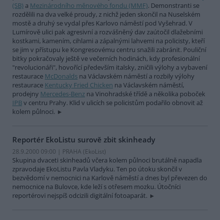
(SB)
a
Mezinárodního měnového fondu (MMF)
. Demonstranti se
rozdělili na dva velké proudy, z nichž jeden skončil na Nuselském
mostě a druhý se vydal přes Karlovo náměstí pod Vyšehrad. V
Lumírově ulici pak agresivní a rozvášněný dav zaútočil dlažebními
kostkami, kamením, cihlami a zápalnými lahvemi na policisty, kteří
se jim v přístupu ke Kongresovému centru snažili zabránit. Pouliční
bitky pokračovaly ještě ve večerních hodinách, kdy profesionální
"revolucionáři", hovořící především italsky, zničili výlohy a vybavení
restaurace
McDonalds
na Václavském náměstí a rozbily výlohy
restaurace
Kentucky Fried Chicken
na Václavském náměstí,
prodejny
Mercedes-Benz
na Vinohradské třídě a několika poboček
IPB
v centru Prahy. Klid v ulicích se policistům podařilo obnovit až
kolem půlnoci.
Reportér EkoListu surově zbit skinheady
28.9.2000 09:00 | PRAHA (EkoList)
Skupina dvaceti skinheadů včera kolem půlnoci brutálně napadla
zpravodaje EkoListu Pavla Vladyku. Ten po útoku skončil v
bezvědomí v nemocnici na Karlově náměstí a dnes byl převezen do
nemocnice na Bulovce, kde leží s otřesem mozku. Útočníci
reportérovi nejspíš odcizili digitální fotoaparát.