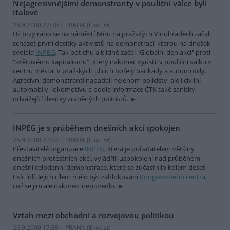
Nejagresivnějšími demonstranty v pouliční válce byli
Italové
26.9.2000 22:30 | PRAHA (EkoList)
Už brzy ráno se na náměstí Míru na pražských Vinohradech začali
scházet první desítky aktivistů na demonstraci, kterou na dnešek
svolala
INPEG
. Tak potichu a klidně začal "Globální den akcí" proti
"světovému kapitalismu", který nakonec vyústil v pouliční válku v
centru města. V pražských ulicích hořely barikády a automobily.
Agresivní demonstranti napadali nejenom policisty, ale i civilní
automobily, lokomotivu a podle informace ČTK také sanitky,
odvážející desítky zraněných policistů.
INPEG je s průběhem dnešních akcí spokojen
26.9.2000 22:04 | PRAHA (EkoList)
Přestavitelé organizace
INPEG
, která je pořadatelem většiny
dnešních protestních akcí, vyjádřili uspokojení nad průběhem
dnešní celodenní demonstrace, které se zúčastnilo kolem deseti
tisíc lidí. Jejich cílem mělo být zablokování
Kongresového centra
,
což se jim ale nakonec nepovedlo.
Vztah mezi obchodní a rozvojovou politikou
26.9.2000 17:30 | PRAHA (EkoList)