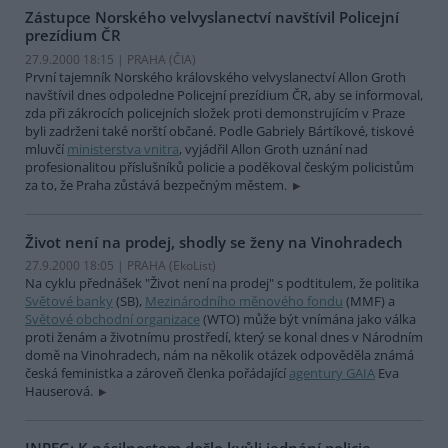
Zástupce Norského velvyslanectví navštívil Policejní
prezídium ČR
27.9.2000 18:15 | PRAHA (
ČIA
)
První tajemník Norského královského velvyslanectví Allon Groth
navštívil dnes odpoledne Policejní prezídium ČR, aby se informoval,
zda při zákrocích policejních složek proti demonstrujícím v Praze
byli zadrženi také norští občané. Podle Gabriely Bártíkové, tiskové
mluvčí
ministerstva vnitra
, vyjádřil Allon Groth uznání nad
profesionalitou příslušníků policie a poděkoval českým policistům
za to, že Praha zůstává bezpečným městem.
Život není na prodej, shodly se ženy na Vinohradech
27.9.2000 18:05 | PRAHA (EkoList)
Na cyklu přednášek "Život není na prodej" s podtitulem, že politika
Světové banky
(SB),
Mezinárodního měnového fondu
(MMF) a
Světové obchodní organizace
(WTO) může být vnímána jako válka
proti ženám a životnímu prostředí, který se konal dnes v Národním
domě na Vinohradech, nám na několik otázek odpověděla známá
česká feministka a zároveň členka pořádající
agentury GAIA
Eva
Hauserová.