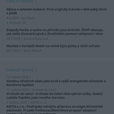
rady a návody
Mýtus o zeleném koberci: Proč anglický trávník v létě zabíjí život
v půdě
4.8.2026 | Jan Skala
Diskuse: 32
Dopady horka a sucha na přírodu jsou kritické. ČSOP ukazuje,
jak může žíznivé krajině a živočichům pomoci veřejnost i obce
29.7.2026 | Zuzana Kučerová
Myslete v horkých dnech na volně žijící ptáky a další zvířata
28.7.2026 | Karel Makoň
tiskové zprávy
14. května 2026 |
Výměna střešních oken jako krok k vyšší energetické účinnosti a
komfortu bydlení
11. května 2026 |
Vrchlabí do toho!
Vrchlabí do toho!: Vrchlabí do toho! chce vyhrát volby. Nabízí
Lukáše Teplého jako nového starostu
7. května 2026 |
ASITIS s.r.o.
ASITIS s.r.o.: Podřipsko zahájilo přípravu strategie klimatické
odolnosti. Projekt Pathways2Resilience propojil adaptaci