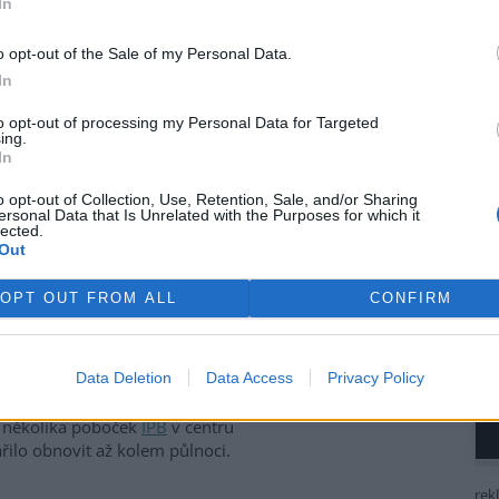
In
ivem EkoListu
o opt-out of the Sale of my Personal Data.
In
 úterý 26. září, kdy se
hraniční anarchisté a mladí
to opt-out of processing my Personal Data for Targeted
ing.
sové centrum
, kde právě
In
ního zasedání
Světové banky
u (MMF)
. Demonstranti se
o opt-out of Collection, Use, Retention, Sale, and/or Sharing
 jeden skončil na Nuselském
ersonal Data that Is Unrelated with the Purposes for which it
lected.
náměstí pod Vyšehrad. V
Out
ěný dav zaútočil dlažebními
 lahvemi na policisty, kteří
OPT OUT FROM ALL
CONFIRM
ru snažili zabránit. Pouliční
odinách, kdy profesionální
lsky, zničili výlohy a vybavení
Data Deletion
Data Access
Privacy Policy
áměstí a rozbily výlohy
Václavském náměstí, prodejny
a několika poboček
IPB
v centru
ařilo obnovit až kolem půlnoci.
rek