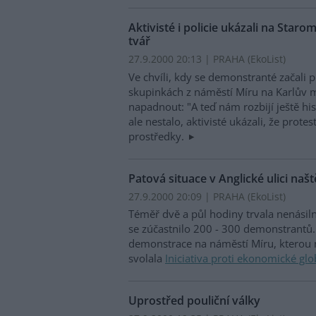
Aktivisté i policie ukázali na Sta
tvář
27.9.2000 20:13 | PRAHA (EkoList)
Ve chvíli, kdy se demonstranté začali
skupinkách z náměstí Míru na Karlův 
napadnout: "A teď nám rozbijí ještě his
ale nestalo, aktivisté ukázali, že prot
prostředky.
Patová situace v Anglické ulici naš
27.9.2000 20:09 | PRAHA (EkoList)
Téměř dvě a půl hodiny trvala nenásiln
se zúčastnilo 200 - 300 demonstrantů. 
demonstrace na náměstí Míru, kterou 
svolala
Iniciativa proti ekonomické glo
Uprostřed pouliční války