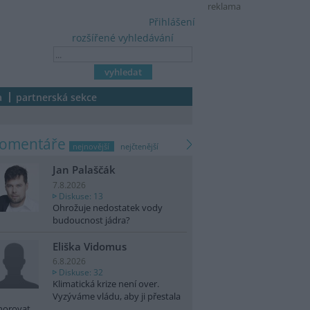
reklama
Přihlášení
rozšířené vyhledávání
a
partnerská sekce
komentáře
nejnovější
nejčtenější
Jan Palaščák
7.8.2026
Diskuse: 13
Ohrožuje nedostatek vody
budoucnost jádra?
Eliška Vidomus
6.8.2026
Diskuse: 32
Klimatická krize není over.
Vyzýváme vládu, aby ji přestala
norovat