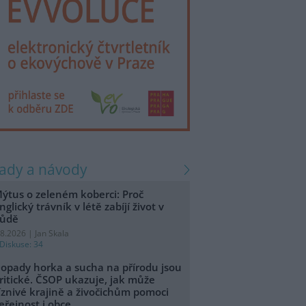
rady a návody
ýtus o zeleném koberci: Proč
nglický trávník v létě zabíjí život v
ůdě
.8.2026 | Jan Skala
Diskuse: 34
opady horka a sucha na přírodu jsou
ritické. ČSOP ukazuje, jak může
íznivé krajině a živočichům pomoci
eřejnost i obce