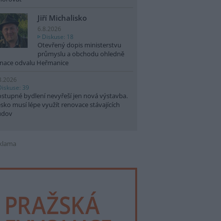
Jiří Michalisko
6.8.2026
Diskuse: 18
Otevřený dopis ministerstvu
průmyslu a obchodu ohledně
nace odvalu Heřmanice
8.2026
Diskuse: 39
stupné bydlení nevyřeší jen nová výstavba.
sko musí lépe využít renovace stávajících
udov
klama