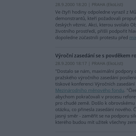
28.9.2000 18:20 | PRAHA (EkoList)
Ve čtyři hodiny odpoledne vyrazil z M
demonstrantů, kteří požadovali propuš
českých věznic. Akci, kterou svolalo 
životního prostředí, přišli podpořit hl
dopoledne zúčastnili protestu před
min
Výroční zasedání se s povděkem ro
28.9.2000 18:17 | PRAHA (EkoList)
"Dostalo se nám, maximální podpory o
pražského výročního zasedání posíleni
tiskové konferenci Výročních zasedání 
Mezinárodního měnového fondu
. "Čl
abychom pokračovali v procesu refor
pro chudé země. Došlo k obrovskému p
otázku, co přinesla zasedání nového. 
jasný směr - zaměřit se na podporu si
kterého budou mít užitek všechny zem