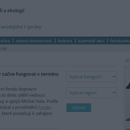
í a ekologii
ravodajství
/
zprávy
istika
zelená domácnost
kultura
kalendář akcí
fotobank
ciály
y začne fungovat v termínu
ího fondu dopravní
 to dnes sdělil vedoucí
vy a spojů Michal Hala. Podle
získal z prostředků
Fondu
 které postačují k zahájení
ig