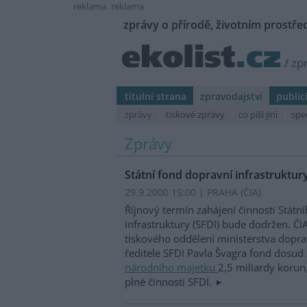
reklama
reklama
zprávy o přírodě, životním prostřed
/
zp
titulní strana
zpravodajství
public
zprávy
tiskové zprávy
co píší jiní
spe
Zprávy
Státní fond dopravní infrastruktur
29.9.2000 15:00 | PRAHA (
ČIA
)
Říjnový termín zahájení činnosti Státn
infrastruktury (SFDI) bude dodržen. ČIA
tiskového oddělení ministerstva dopra
ředitele SFDI Pavla Švagra fond dosud 
národního majetku
2,5 miliardy korun,
plné činnosti SFDI.