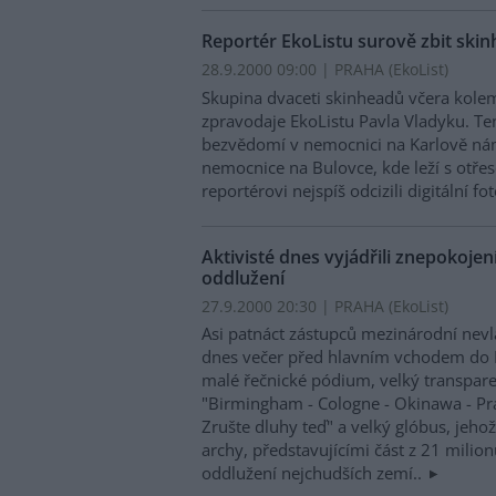
Reportér EkoListu surově zbit ski
28.9.2000 09:00 | PRAHA (EkoList)
Skupina dvaceti skinheadů včera kole
zpravodaje EkoListu Pavla Vladyku. Te
bezvědomí v nemocnici na Karlově nám
nemocnice na Bulovce, kde leží s otře
reportérovi nejspíš odcizili digitální f
Aktivisté dnes vyjádřili znepokoje
oddlužení
27.9.2000 20:30 | PRAHA (EkoList)
Asi patnáct zástupců mezinárodní nev
dnes večer před hlavním vchodem do 
malé řečnické pódium, velký transpar
"Birmingham - Cologne - Okinawa - Pr
Zrušte dluhy teď" a velký glóbus, jeho
archy, představujícími část z 21 milion
oddlužení nejchudších zemí..