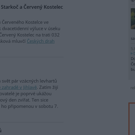
 Starkoč a Červený Kostelec
 Červeného Kostelce ve
k dvacetidenní výluce v úseku
Červený Kostelec na trati 032
sa
isková mluvčí
Českých drah
5.
Do
Če
b
a svět pár vzácných levhartů
 zahradě v Jihlavě
. Zatím žijí
re
ovatelé je poprvé ukážou
tový den zvířat. Ten sice
si ho připomenou v sobotu 7.
ů