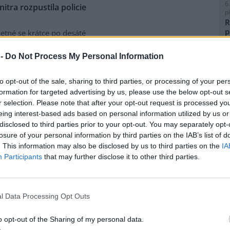
6
tra rozpustila policie
p
R
p
etné se krátce po desáté
l
nti požadující propuštění
í údajných excesů na
 -
Do Not Process My Personal Information
 brutality. Před jedenáctou
tva shromáždilo asi dvě stě
to opt-out of the sale, sharing to third parties, or processing of your per
ními nástroji.
formation for targeted advertising by us, please use the below opt-out s
8
r selection. Please note that after your opt-out request is processed y
K
eing interest-based ads based on personal information utilized by us or
 a konstruktivní
O
disclosed to third parties prior to your opt-out. You may separately opt-
9
losure of your personal information by third parties on the IAB’s list of
O
my z alternativního fóra
Jiná
. This information may also be disclosed by us to third parties on the
IA
s
ts Karlsson. Exkluzivně pro
Participants
that may further disclose it to other third parties.
rečné diskuse v kostele sv.
1
u stranu odmítl tvrzení Petra
(
e by byl zaražen tím, že
H
p
l Data Processing Opt Outs
usi nenechaly líbit obecné
a
měnového fondu
, a chtěly
o opt-out of the Sharing of my personal data.