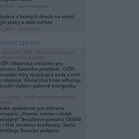
9.7.2026 | Zuzana Kučerová
yslete v horkých dnech na volně
ijící ptáky a další zvířata
8.7.2026 | Karel Makoň
tiskové zprávy
. srpna 2026 |
OIŽP- Občanská iniciativa pro
chranu životního prostředí
IŽP- Občanská iniciativa pro
chranu životního prostředí : OIŽP:
vropské řeky vysychají a voda v nich
e otepluje: Klimatická krize odhaluje
ásadní slabinu jaderné energetiky
. srpna 2026 |
Česká společnost pro ochranu
etopýrů
eská společnost pro ochranu
etopýrů: „Pomoc, máme v domě
etopýry!“ Bezplatná poradna ČESON
e v létě zavalena telefonáty. Sama
otřebuje finanční podporu.