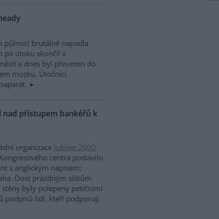
nheady
m půlnoci brutálně napadla
n po útoku skončil v
ěstí a dnes byl převezen do
sem mozku. Útočníci
otoaparát.
ní nad přístupem bankéřů k
ládní organizace
Jubilee 2000
Kongresového centra postavilo
ent s anglickým nápisem:
aha. Dost prázdným slibům.
ž stěny byly polepeny petičními
ů podpisů lidí, kteří podporují