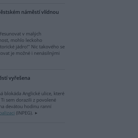
roměstském náměstí vlídnou
 přesunovat v malých
most, mohlo leckoho
torické jádro!" Nic takového se
estovat je možné i nenásilnými
těstí vyřešena
á blokáda Anglické ulice, které
Ti sem dorazili z povolené
na devátou hodinu ranní
balizaci
(INPEG).