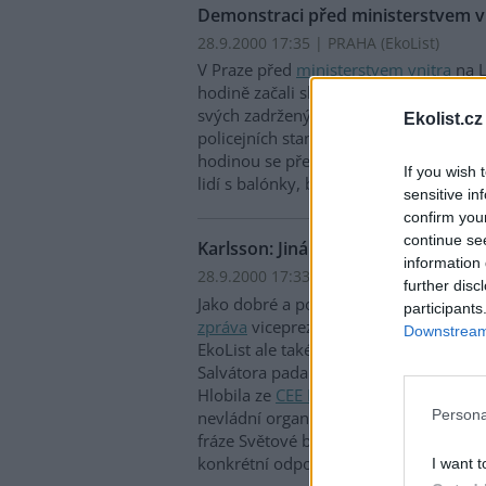
Demonstraci před ministerstvem vni
28.9.2000 17:35 | PRAHA (EkoList)
V Praze před
ministerstvem vnitra
na L
hodině začali shromažďovat demonstra
svých zadržených kamarádů a vyšetřen
Ekolist.cz
policejních stanicích a údajné policejní
hodinou se před vchodem do ministers
If you wish 
lidí s balónky, bubínky a jinými hudeb
sensitive in
confirm you
continue se
Karlsson: Jiná zpráva byla zajímavá
information 
28.9.2000 17:33 | PRAHA (EkoList)
further disc
Jako dobré a pozitivní označil své doj
participants
zpráva
viceprezident
Světové banky
Ma
Downstream 
EkoList ale také přiznal, že během závě
Salvátora padala silná slova. Na druho
Hlobila ze
CEE Bankwatch Network
, ž
Persona
nevládní organizace si v panelové disk
fráze Světové banky i
Mezinárodního 
konkrétní odpovědi.
I want t