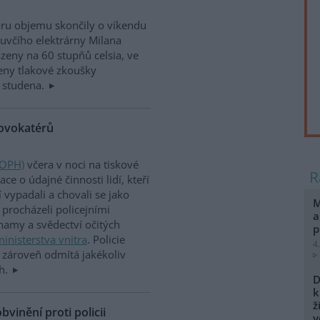
ru objemu skončily o víkendu
luvčího elektrárny Milana
eny na 60 stupňů celsia, ve
eny tlakové zkoušky
 studena.
rovokatérů
(OPH)
včera v noci na tiskové
e o údajné činnosti lidí, kteří
vypadali a chovali se jako
M
procházeli policejními
a
namy a svědectví očitých
p
inisterstva vnitra
. Policie
4
le zároveň odmítá jakékoliv
ch.
D
k
ž
vinění proti policii
v