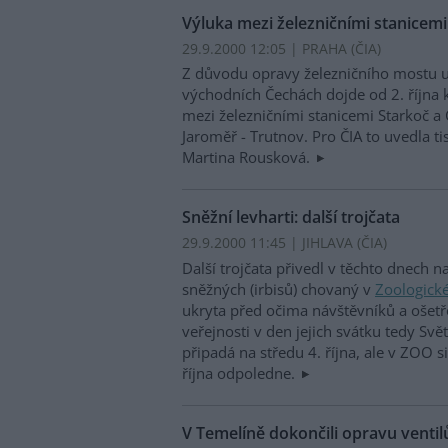
Výluka mezi železničními stanicemi
29.9.2000 12:05 | PRAHA (
ČIA
)
Z důvodu opravy železničního mostu u
východních Čechách dojde od 2. října 
mezi železničními stanicemi Starkoč a 
Jaroměř - Trutnov. Pro ČIA to uvedla t
Martina Rousková.
Sněžní levharti: další trojčata
29.9.2000 11:45 | JIHLAVA (
ČIA
)
Další trojčata přivedl v těchto dnech n
sněžných (irbisů) chovaný v
Zoologické
ukryta před očima návštěvníků a ošetř
veřejnosti v den jejich svátku tedy Svě
připadá na středu 4. října, ale v ZOO 
října odpoledne.
V Temelíně dokončili opravu ventil