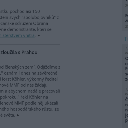
2
ůstku pochod asi 150
M
tění svých "spolubojovníků" z
ž
Občanské sdružení Obrana
2
avně demonstranté, kteří se
isterstvem vnitra
.
7
zloučila s Prahou
o
O
o
d členských zemí. Odjíždíme z
E
," oznámil dnes na závěrečné
s
Horst Köhler, výkonný ředitel
z
enové MMF od nás žádají,
7
em a abychom nadále pracovali
n
okroku," řekl Köhler na
Č
Členové MMF podle něj ukázali
n
lného hospodářského růstu, ze
n
ě světa.
j
p