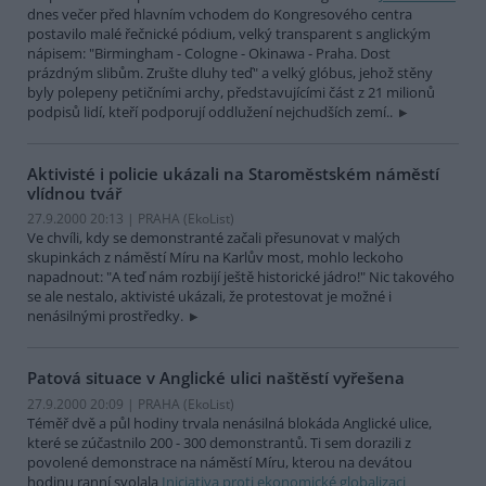
dnes večer před hlavním vchodem do Kongresového centra
postavilo malé řečnické pódium, velký transparent s anglickým
nápisem: "Birmingham - Cologne - Okinawa - Praha. Dost
prázdným slibům. Zrušte dluhy teď" a velký glóbus, jehož stěny
byly polepeny petičními archy, představujícími část z 21 milionů
podpisů lidí, kteří podporují oddlužení nejchudších zemí..
Aktivisté i policie ukázali na Staroměstském náměstí
vlídnou tvář
27.9.2000 20:13 | PRAHA (EkoList)
Ve chvíli, kdy se demonstranté začali přesunovat v malých
skupinkách z náměstí Míru na Karlův most, mohlo leckoho
napadnout: "A teď nám rozbijí ještě historické jádro!" Nic takového
se ale nestalo, aktivisté ukázali, že protestovat je možné i
nenásilnými prostředky.
Patová situace v Anglické ulici naštěstí vyřešena
27.9.2000 20:09 | PRAHA (EkoList)
Téměř dvě a půl hodiny trvala nenásilná blokáda Anglické ulice,
které se zúčastnilo 200 - 300 demonstrantů. Ti sem dorazili z
povolené demonstrace na náměstí Míru, kterou na devátou
hodinu ranní svolala
Iniciativa proti ekonomické globalizaci