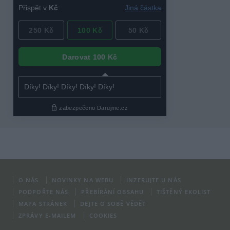
O NÁS
NOVINKY NA WEBU
INZERUJTE U NÁS
PODPOŘTE NÁS
PŘEBÍRÁNÍ OBSAHU
TIŠTĚNÝ EKOLIST
MAPA STRÁNEK
DEJTE O SOBĚ VĚDĚT
ZPRÁVY E-MAILEM
COOKIES