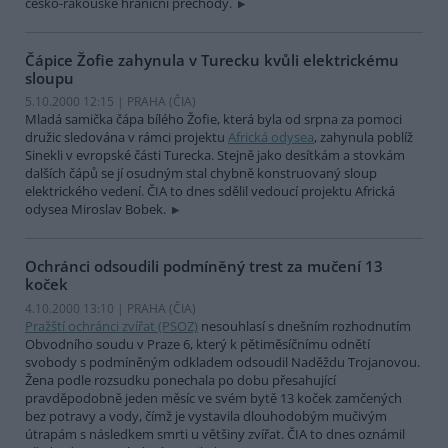
česko-rakouské hraniční přechody.
Čápice Žofie zahynula v Turecku kvůli elektrickému
sloupu
5.10.2000 12:15 | PRAHA (
ČIA
)
Mladá samička čápa bílého Žofie, která byla od srpna za pomoci
družic sledována v rámci projektu
Africká odysea
, zahynula poblíž
Sinekli v evropské části Turecka. Stejně jako desítkám a stovkám
dalších čápů se jí osudným stal chybně konstruovaný sloup
elektrického vedení. ČIA to dnes sdělil vedoucí projektu Africká
odysea Miroslav Bobek.
Ochránci odsoudili podmíněný trest za mučení 13
koček
4.10.2000 13:10 | PRAHA (
ČIA
)
Pražští ochránci zvířat (PSOZ)
nesouhlasí s dnešním rozhodnutím
Obvodního soudu v Praze 6, který k pětiměsíčnímu odnětí
svobody s podmíněným odkladem odsoudil Naděždu Trojanovou.
Žena podle rozsudku ponechala po dobu přesahující
pravděpodobně jeden měsíc ve svém bytě 13 koček zamčených
bez potravy a vody, čímž je vystavila dlouhodobým mučivým
útrapám s následkem smrti u většiny zvířat. ČIA to dnes oznámil