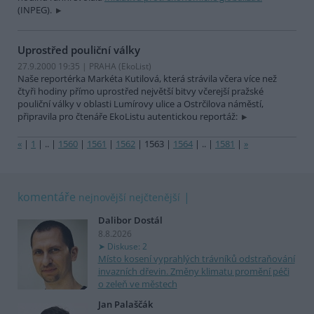
(INPEG).
Uprostřed pouliční války
27.9.2000 19:35 | PRAHA (EkoList)
Naše reportérka Markéta Kutilová, která strávila včera více než
čtyři hodiny přímo uprostřed největší bitvy včerejší pražské
pouliční války v oblasti Lumírovy ulice a Ostrčilova náměstí,
připravila pro čtenáře EkoListu autentickou reportáž:
«
|
1
|
..
|
1560
|
1561
|
1562
|
1563
|
1564
|
..
|
1581
|
»
komentáře
nejnovější
nejčtenější
Dalibor Dostál
8.8.2026
Diskuse: 2
Místo kosení vyprahlých trávníků odstraňování
invazních dřevin. Změny klimatu promění péči
o zeleň ve městech
Jan Palaščák