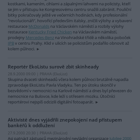
kostkami, kamením, cihlami a zápalnými lahvemi na policisty, kteří
se jim v přístupu ke Kongresovému centru snažili zabránit. Pouliční
bitky pokračovaly ještě ve večerních hodinách, kdy profesionální
"revolucionáři", hovořící především italsky, zničili výlohy a vybavení
restaurace
McDonalds
na Václavském náměstí a rozbily výlohy
restaurace
Kentucky Fried Chicken
na Václavském náměstí,
prodejny
Mercedes-Benz
na Vinohradské třídě a několika poboček
IPB
v centru Prahy. Klid v ulicích se policistům podařilo obnovit až
kolem půlnoci.
Reportér EkoListu surově zbit skinheady
28.9.2000 09:00 | PRAHA (EkoList)
Skupina dvaceti skinheadů včera kolem půlnoci brutálně napadla
zpravodaje EkoListu Pavla Vladyku. Ten po útoku skončil v
bezvědomí v nemocnici na Karlově náměstí a dnes byl převezen do
nemocnice na Bulovce, kde leží s otřesem mozku. Útočníci
reportérovi nejspíš odcizili digitální fotoaparát.
Aktivisté dnes vyjádřili znepokojení nad přístupem
bankéřů k oddlužení
27.9.2000 20:30 | PRAHA (EkoList)
Asi patnáct zástupců mezinárodní nevládní organizace
Jubilee 2000