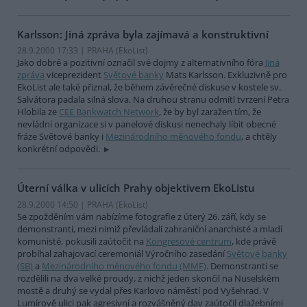
Karlsson: Jiná zpráva byla zajímavá a konstruktivní
28.9.2000 17:33 | PRAHA (EkoList)
Jako dobré a pozitivní označil své dojmy z alternativního fóra
Jiná
zpráva
viceprezident
Světové banky
Mats Karlsson. Exkluzivně pro
EkoList ale také přiznal, že během závěrečné diskuse v kostele sv.
Salvátora padala silná slova. Na druhou stranu odmítl tvrzení Petra
Hlobila ze
CEE Bankwatch Network
, že by byl zaražen tím, že
nevládní organizace si v panelové diskusi nenechaly líbit obecné
fráze Světové banky i
Mezinárodního měnového fondu
, a chtěly
konkrétní odpovědi.
Úterní válka v ulicích Prahy objektivem EkoListu
28.9.2000 14:50 | PRAHA (EkoList)
Se zpožděním vám nabízíme fotografie z úterý 26. září, kdy se
demonstranti, mezi nimiž převládali zahraniční anarchisté a mladí
komunisté, pokusili zaútočit na
Kongresové centrum
, kde právě
probíhal zahajovací ceremoniál Výročního zasedání
Světové banky
(SB)
a
Mezinárodního měnového fondu (MMF)
. Demonstranti se
rozdělili na dva velké proudy, z nichž jeden skončil na Nuselském
mostě a druhý se vydal přes Karlovo náměstí pod Vyšehrad. V
Lumírově ulici pak agresivní a rozvášněný dav zaútočil dlažebními