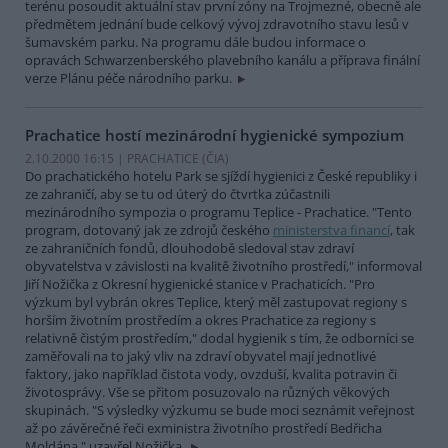
terénu posoudit aktuální stav první zóny na Trojmezné, obecně ale
předmětem jednání bude celkový vývoj zdravotního stavu lesů v
šumavském parku. Na programu dále budou informace o
opravách Schwarzenberského plavebního kanálu a příprava finální
verze Plánu péče národního parku.
Prachatice hostí mezinárodní hygienické sympozium
2.10.2000 16:15 | PRACHATICE (
ČIA
)
Do prachatického hotelu Park se sjíždí hygienici z České republiky i
ze zahraničí, aby se tu od úterý do čtvrtka zúčastnili
mezinárodního sympozia o programu Teplice - Prachatice. "Tento
program, dotovaný jak ze zdrojů českého
ministerstva financí
, tak
ze zahraničních fondů, dlouhodobě sledoval stav zdraví
obyvatelstva v závislosti na kvalitě životního prostředí," informoval
Jiří Nožička z Okresní hygienické stanice v Prachaticích. "Pro
výzkum byl vybrán okres Teplice, který měl zastupovat regiony s
horším životním prostředím a okres Prachatice za regiony s
relativně čistým prostředím," dodal hygienik s tím, že odborníci se
zaměřovali na to jaký vliv na zdraví obyvatel mají jednotlivé
faktory, jako například čistota vody, ovzduší, kvalita potravin či
životosprávy. Vše se přitom posuzovalo na různých věkových
skupinách. "S výsledky výzkumu se bude moci seznámit veřejnost
až po závěrečné řeči exministra životního prostředí Bedřicha
Moldána," uzavřel Nožička.