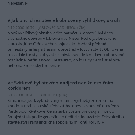
Nebesář.
V Jablonci dnes otevřeli obnovený vyhlídkový okruh
6.10.2000 16:50 | JABLONEC NAD NISOU (
ČIA
)
Nový vyhlídkový okruh v délce patnácti kilometrů byl dnes
slavnostně otevřen v Jablonci nad Nisou. Podle jabloneckého
starosty Jiřího Čeřovského spojuje okruh zdejší přehradu s
příměstskými lesy a trasami uprostřed vilových čtvrtí. Obnovená
trasa dále turisty a obyvatele města zavede k nedávno obnovené
rozhledně Petřín s novou restauraci, do lokality Černá studnice
nebo na Prosečský hřeben.
Ve Svítkově byl otevřen nadjezd nad železničním
koridorem
6.10.2000 16:45 | PARDUBICE (
ČIA
)
Silniční nadjezd, vybudovaný v rámci výstavby železničního
koridoru Praha - Česká Třebová, byl dnes slavnostně otevřen v
Pardubicích-Svítkově. Celá stavba včetně přeložky silnice do
Srnojed stála podle generálního ředitele dodavatele, Železničního
stavitelství Praha Jindřícha Topola 45 milionů korun.