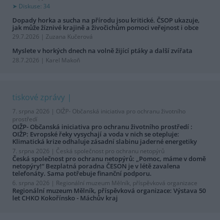
Diskuse: 34
Dopady horka a sucha na přírodu jsou kritické. ČSOP ukazuje,
jak může žíznivé krajině a živočichům pomoci veřejnost i obce
29.7.2026 | Zuzana Kučerová
Myslete v horkých dnech na volně žijící ptáky a další zvířata
28.7.2026 | Karel Makoň
tiskové zprávy
7. srpna 2026 |
OIŽP- Občanská iniciativa pro ochranu životního
prostředí
OIŽP- Občanská iniciativa pro ochranu životního prostředí :
OIŽP: Evropské řeky vysychají a voda v nich se otepluje:
Klimatická krize odhaluje zásadní slabinu jaderné energetiky
7. srpna 2026 |
Česká společnost pro ochranu netopýrů
Česká společnost pro ochranu netopýrů: „Pomoc, máme v domě
netopýry!“ Bezplatná poradna ČESON je v létě zavalena
telefonáty. Sama potřebuje finanční podporu.
6. srpna 2026 |
Regionální muzeum Mělník, příspěvková organizace
Regionální muzeum Mělník, příspěvková organizace: Výstava 50
let CHKO Kokořínsko - Máchův kraj