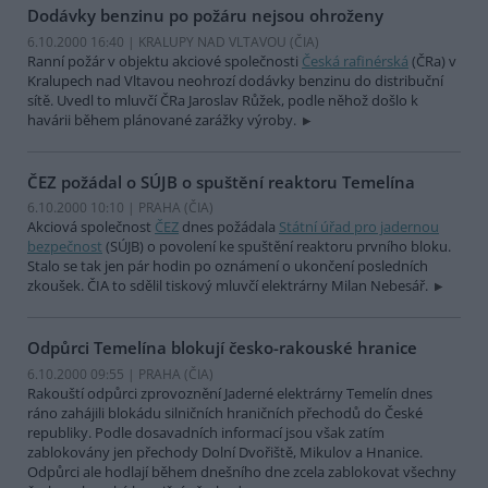
Dodávky benzinu po požáru nejsou ohroženy
6.10.2000 16:40 | KRALUPY NAD VLTAVOU (
ČIA
)
Ranní požár v objektu akciové společnosti
Česká rafinérská
(ČRa) v
Kralupech nad Vltavou neohrozí dodávky benzinu do distribuční
sítě. Uvedl to mluvčí ČRa Jaroslav Růžek, podle něhož došlo k
havárii během plánované zarážky výroby.
ČEZ požádal o SÚJB o spuštění reaktoru Temelína
6.10.2000 10:10 | PRAHA (
ČIA
)
Akciová společnost
ČEZ
dnes požádala
Státní úřad pro jadernou
bezpečnost
(SÚJB) o povolení ke spuštění reaktoru prvního bloku.
Stalo se tak jen pár hodin po oznámení o ukončení posledních
zkoušek. ČIA to sdělil tiskový mluvčí elektrárny Milan Nebesář.
Odpůrci Temelína blokují česko-rakouské hranice
6.10.2000 09:55 | PRAHA (
ČIA
)
Rakouští odpůrci zprovoznění Jaderné elektrárny Temelín dnes
ráno zahájili blokádu silničních hraničních přechodů do České
republiky. Podle dosavadních informací jsou však zatím
zablokovány jen přechody Dolní Dvořiště, Mikulov a Hnanice.
Odpůrci ale hodlají během dnešního dne zcela zablokovat všechny