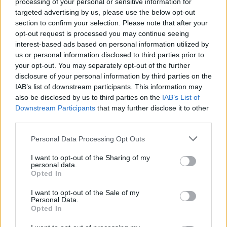
processing of your personal or sensitive information for
zkoušky primárního a sekundárního obvodu za studena.
targeted advertising by us, please use the below opt-out
section to confirm your selection. Please note that after your
Policie zásadně popírá existenci provokatérů
opt-out request is processed you may continue seeing
interest-based ads based on personal information utilized by
28.9.2000 19:53 | PRAHA (EkoList)
Zástupci
Občanských právních hlídek (OPH)
včera v noci na tiskové
us or personal information disclosed to third parties prior to
konferenci poskytly novinářům informace o údajné činnosti lidí,
your opt-out. You may separately opt-out of the further
kteří během úterních násilných demonstrací vypadali a chovali se
disclosure of your personal information by third parties on the
jako demonstranté a zároveň velmi snadno procházeli policejními
IAB’s list of downstream participants. This information may
kordóny. Zároveň oznámili, že své záznamy a svědectví očitých
also be disclosed by us to third parties on the
IAB’s List of
svědků předají k prošetření orgánům
ministerstva vnitra
. Policie
Downstream Participants
that may further disclose it to other
přiznává existenci policistů v civilu, ale zároveň odmítá jakékoliv
úvahy o provokatérech ve svých řadách.
third parties.
Personal Data Processing Opt Outs
Na Perštýně byla vznesena vážná obvinění proti policii
I want to opt-out of the Sharing of my
28.9.2000 18:20 | PRAHA (EkoList)
personal data.
Ve čtyři hodiny odpoledne vyrazil z Můstku pochod asi 150
Opted In
demonstrantů, kteří požadovali propuštění svých
"spolubojovníků" z českých věznic. Akci, kterou svolalo Občanské
I want to opt-out of the Sale of my
sdružení Obrana životního prostředí, přišli podpořit hlavně
Personal Data.
demonstranté, kteří se dopoledne zúčastnili protestu před
Opted In
ministerstvem vnitra
.