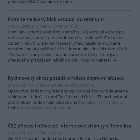
předseda PSOZ Vladimír Smejkal.
První temelínský blok vstoupil do režimu tři
4.10.2000 09:30 | TEMELÍN/PRAHA (
ČIA
)
První blok Jaderné elektrárny Temelín (JETE) vstoupil v úterý po
ohřevu vody v primárním okruhu do tzv. režimu tři. ČIA to dnes
oznámil mluvčí JETE Milan Nebesář. Předcházelo tomu úterní
dosažení teploty vyšší než 150 C, kterou blok dosáhl režimu čtyři.
"Postupně jsme provedli povinné provozní testy, které jsou
předepsány při každém náběhu bloku," doplnil Nebesář.
Rychnovský okres požádá o řešení dopravní situace
3.10.2000 17:25 | RYCHNOV NAD KNĚŽNOU (
ČIA
)
Opětovnou žádost o vyřešení komplikované dopravní situace na
silnici první třídy č. 11 mezi Týništěm nad Orlicí a Třebechovicemi
pod Orebem podá v nejbližší době na
Ředitelství silnic a dálnic
Praha
rychnovský okresní úřad
.
ČEZ připravil německé internetové stránky o Temelínu
2.10.2000 18:00 | PRAHA (
ČIA
)
Od zítřejšího rána budou moci občané Rakouska a Německa