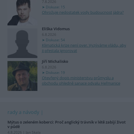
7.8.2026
Diskuse: 15
Ohrožuje nedostatek vody budoucnost jádra?
Eliška Vidomus
6.8.2026
Diskuse: 54
Klimatická krize není over. Vyzýváme vládu, aby
ji přestala ignorovat
Jiří Michalisko
6.8.2026
Diskuse: 19
Otevřený dopis ministerstvu průmyslu a
obchodu ohledně sanace odvalu Heřmanice
rady a návody
Mýtus o zeleném koberci: Proč anglický trávník v létě zabíjí život
v půdě
4.8.2026 | Jan Skala