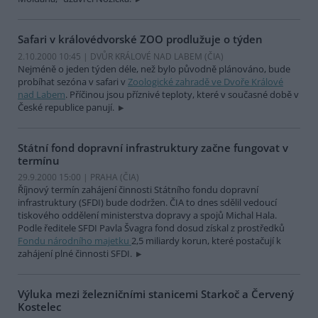
Safari v královédvorské ZOO prodlužuje o týden
2.10.2000 10:45 | DVŮR KRÁLOVÉ NAD LABEM (
ČIA
)
Nejméně o jeden týden déle, než bylo původně plánováno, bude
probíhat sezóna v safari v
Zoologické zahradě ve Dvoře Králové
nad Labem
. Příčinou jsou příznivé teploty, které v současné době v
České republice panují.
Státní fond dopravní infrastruktury začne fungovat v
termínu
29.9.2000 15:00 | PRAHA (
ČIA
)
Říjnový termín zahájení činnosti Státního fondu dopravní
infrastruktury (SFDI) bude dodržen. ČIA to dnes sdělil vedoucí
tiskového oddělení ministerstva dopravy a spojů Michal Hala.
Podle ředitele SFDI Pavla Švagra fond dosud získal z prostředků
Fondu národního majetku
2,5 miliardy korun, které postačují k
zahájení plné činnosti SFDI.
Výluka mezi železničními stanicemi Starkoč a Červený
Kostelec