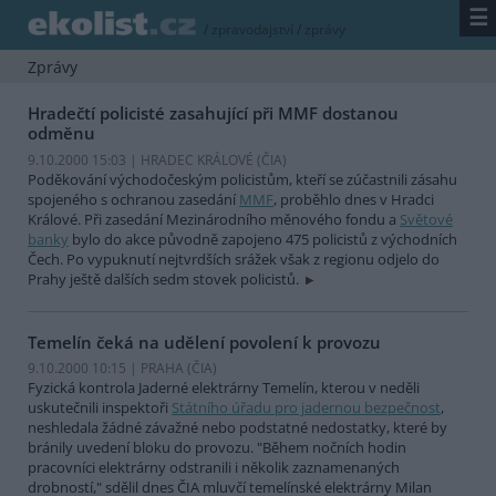
☰
/
zpravodajství
/
zprávy
Zprávy
Hradečtí policisté zasahující při MMF dostanou
odměnu
9.10.2000 15:03 | HRADEC KRÁLOVÉ (
ČIA
)
Poděkování východočeským policistům, kteří se zúčastnili zásahu
spojeného s ochranou zasedání
MMF
, proběhlo dnes v Hradci
Králové. Při zasedání Mezinárodního měnového fondu a
Světové
banky
bylo do akce původně zapojeno 475 policistů z východních
Čech. Po vypuknutí nejtvrdších srážek však z regionu odjelo do
Prahy ještě dalších sedm stovek policistů.
Temelín čeká na udělení povolení k provozu
9.10.2000 10:15 | PRAHA (
ČIA
)
Fyzická kontrola Jaderné elektrárny Temelín, kterou v neděli
uskutečnili inspektoři
Státního úřadu pro jadernou bezpečnost
,
neshledala žádné závažné nebo podstatné nedostatky, které by
bránily uvedení bloku do provozu. "Během nočních hodin
pracovníci elektrárny odstranili i několik zaznamenaných
drobností," sdělil dnes ČIA mluvčí temelínské elektrárny Milan