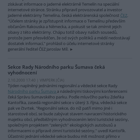
získávat informace o jaderné elektrárně Temelín na speciální
internetové stránce. Stránku připravil provozovatel a investor
jaderné elektrárny Temelína, česká elektrárenská společnost
ČEZ
.
"Účelem stránky je zpřístupnit informace o Temelínu především
občanům Rakouska a Německa, a pokusit se tak zmírnit jejich
obavy z této elektrárny. Chápu totiž obavy našich sousedů,
protože jsem přesvědčen, že od svých politiků a médií nedostávají
dostatek informací," prohlásil o účelu internetové stránky
generální ředitel ČEZ Jaroslav Míl.
Sekce Rady Národního parku Šumava čeká
vyhodnocení
2.10.2000 17:40 | VIMPERK (
ČIA
)
Týden naplněný jednáními regionální a vědecké sekce Rady
Národního parku Šumava
a následnými tiskovými konferencemi
čeká Správu šumavského parku. Podle mluvčího parku Zdeňka
Kantoříka, zasedá regionální sekce v úterý 3. října, vědecká sekce
pak ve čtvrtek. "Regionální sekce, do níž patří mimo jiné i
starostové obcí, se bude zabývat stavem navracení historického
majetku obcí, předběžným vyhodnocením letní turistické sezóny,
společným projektem "zelených" ekologických autobusů a
informacemi o přípravě zimní turistické sezóny," uvedl Kantořík.
Účastníci jednání vědecké sekce budou mít možnost přímo v