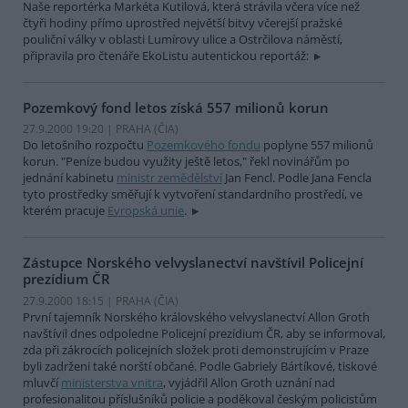
Naše reportérka Markéta Kutilová, která strávila včera více než
čtyři hodiny přímo uprostřed největší bitvy včerejší pražské
pouliční války v oblasti Lumírovy ulice a Ostrčilova náměstí,
připravila pro čtenáře EkoListu autentickou reportáž:
Pozemkový fond letos získá 557 milionů korun
27.9.2000 19:20 | PRAHA (
ČIA
)
Do letošního rozpočtu
Pozemkového fondu
poplyne 557 milionů
korun. "Peníze budou využity ještě letos," řekl novinářům po
jednání kabinetu
ministr zemědělství
Jan Fencl. Podle Jana Fencla
tyto prostředky směřují k vytvoření standardního prostředí, ve
kterém pracuje
Evropská unie
.
Zástupce Norského velvyslanectví navštívil Policejní
prezídium ČR
27.9.2000 18:15 | PRAHA (
ČIA
)
První tajemník Norského královského velvyslanectví Allon Groth
navštívil dnes odpoledne Policejní prezídium ČR, aby se informoval,
zda při zákrocích policejních složek proti demonstrujícím v Praze
byli zadrženi také norští občané. Podle Gabriely Bártíkové, tiskové
mluvčí
ministerstva vnitra
, vyjádřil Allon Groth uznání nad
profesionalitou příslušníků policie a poděkoval českým policistům