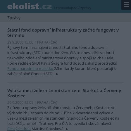
☰
/
zpravodajství
/
zprávy
Zprávy
Státní fond dopravní infrastruktury začne fungovat v
termínu
29.9.2000 15:00 | PRAHA (
ČIA
)
Říjnový termín zahájení činnosti Státního fondu dopravní
infrastruktury (SFDI) bude dodržen. ČIA to dnes sdělil vedoucí
tiskového oddělení ministerstva dopravy a spojů Michal Hala.
Podle ředitele SFDI Pavla Švagra fond dosud získal z prostředků
Fondu národního majetku
2,5 miliardy korun, které postačují k
zahájení plné činnosti SFDI.
Výluka mezi železničními stanicemi Starkoč a Červený
Kostelec
29.9.2000 12:05 | PRAHA (
ČIA
)
Z důvodu opravy železničního mostu u Červeného Kostelce ve
východních Čechách dojde od 2. října k dvacetidenní výluce v
úseku mezi železničními stanicemi Starkoč a Červený Kostelec na
trati 032 Jaroměř - Trutnov. Pro ČIA to uvedla tisková mluvčí
Českých drah
Martina Rousková.