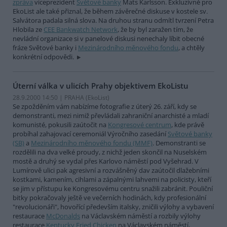
zpráva
viceprezident
Světové banky
Mats Karlsson. Exkluzivně pro
EkoList ale také přiznal, že během závěrečné diskuse v kostele sv.
Salvátora padala silná slova. Na druhou stranu odmítl tvrzení Petra
Hlobila ze
CEE Bankwatch Network
, že by byl zaražen tím, že
nevládní organizace si v panelové diskusi nenechaly líbit obecné
fráze Světové banky i
Mezinárodního měnového fondu
, a chtěly
konkrétní odpovědi.
Úterní válka v ulicích Prahy objektivem EkoListu
28.9.2000 14:50 | PRAHA (EkoList)
Se zpožděním vám nabízíme fotografie z úterý 26. září, kdy se
demonstranti, mezi nimiž převládali zahraniční anarchisté a mladí
komunisté, pokusili zaútočit na
Kongresové centrum
, kde právě
probíhal zahajovací ceremoniál Výročního zasedání
Světové banky
(SB)
a
Mezinárodního měnového fondu (MMF)
. Demonstranti se
rozdělili na dva velké proudy, z nichž jeden skončil na Nuselském
mostě a druhý se vydal přes Karlovo náměstí pod Vyšehrad. V
Lumírově ulici pak agresivní a rozvášněný dav zaútočil dlažebními
kostkami, kamením, cihlami a zápalnými lahvemi na policisty, kteří
se jim v přístupu ke Kongresovému centru snažili zabránit. Pouliční
bitky pokračovaly ještě ve večerních hodinách, kdy profesionální
"revolucionáři", hovořící především italsky, zničili výlohy a vybavení
restaurace
McDonalds
na Václavském náměstí a rozbily výlohy
restaurace
Kentucky Fried Chicken
na Václavském náměstí,