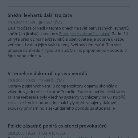
Sněžní levharti: další trojčata
29.9.2000 11:45 | JIHLAVA (
ČIA
)
Další trojčata přivedl v těchto dnech na svět pár vzácných levhartů
sněžných (irbisů) chovaný v
Zoologické zahradě v Jihlavě
. Zatím žijí
ukryta před očima návštěvníků a ošetřovatelé je poprvé ukážou
veřejnosti v den jejich svátku tedy Světový den zvířat. Ten sice
připadá na středu 4. října, ale v ZOO si ho připomenou v sobotu 7.
října odpoledne.
V Temelíně dokončili opravu ventilů
29.9.2000 09:35 | TEMELÍN (
ČIA
)
Opravy pojistných ventilů kompenzátoru objemu skončily o
víkendu v Jaderné elektrárně Temelín. Podle mluvčího elektrárny
Milana Nebesáře byly všechny systémy vychlazeny na 60 stupňů
celsia, ve čtvrtek odpoledne pak byly opět zahájeny tlakové
zkoušky primárního a sekundárního obvodu za studena.
Policie zásadně popírá existenci provokatérů
28.9.2000 19:53 | PRAHA (EkoList)