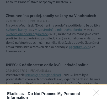
za to, že Praha zůstává bezpečným městem.
Život není na prodej, shodly se ženy na Vinohradech
27.9.2000 18:05 | PRAHA (EkoList)
Na cyklu přednášek "Život není na prodej" s podtitulem, že politika
Světové banky
(SB),
Mezinárodního měnového fondu
(MMF) a
Světové obchodní organizace
(WTO) může být vnímána jako válka
proti ženám a životnímu prostředí, který se konal dnes v Národním
domě na Vinohradech, nám na několik otázek odpověděla známá
česká feministka a zároveň členka pořádající
agentury GAIA
Eva
Hauserová.
INPEG: K násilnostem došlo kvůli jednání policie
27.9.2000 17:16 | PRAHA (EkoList)
Představitelé
Iniciativy proti globalizaci
(INPEG), která byla
pořadatelem včerejších protestních akcí, vyjádřili na dnešní tiskové
konferenci politování nad násilnostmi, ke kterým včera došlo, ale
zároveň upozornili, že k násilnostem vůbec nemuselo dojít, pokud
by prý policie reagovala včas.
Ekolist.cz -
Do Not Process My Personal
Information
Občané děkují a podporují policisty v jejich střetech s