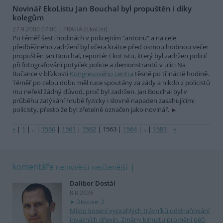
Novinář EkoListu Jan Bouchal byl propuštěn i díky
kolegům
27.9.2000 07:00 | PRAHA (EkoList)
Po téměř šesti hodinách v policejním "antonu" a na cele
předběžného zadržení byl včera krátce před osmou hodinou večer
propuštěn Jan Bouchal, reportér EkoListu, který byl zadržen policií
při fotografování potyček policie a demonstrantů v ulici Na
Bučance v blízkosti
Kongresového centra
těsně po třinácté hodině.
Téměř po celou dobu měl ruce spoutány za zády a nikdo z policistů
mu neřekl žádný důvod, proč byl zadržen. Jan Bouchal byl v
průběhu zatýkání hrubě fyzicky i slovně napaden zasahujícími
policisty, přesto že byl zřetelně označen jako novinář.
«
|
1
|
..
|
1560
|
1561
|
1562
|
1563
|
1564
|
..
|
1581
|
»
komentáře
nejnovější
nejčtenější
Dalibor Dostál
8.8.2026
Diskuse: 2
Místo kosení vyprahlých trávníků odstraňování
invazních dřevin. Změny klimatu promění péči