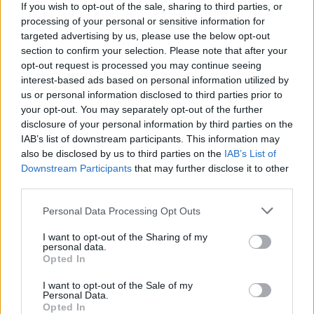
If you wish to opt-out of the sale, sharing to third parties, or
demonstranty
processing of your personal or sensitive information for
27.9.2000 16:50 | PRAHA (
ČIA
)
targeted advertising by us, please use the below opt-out
Stovky telefonátů a e-mailů od občanů z celé republiky,
vyjadřujících svou podporu, poděkování a uznání příslušníkům
section to confirm your selection. Please note that after your
policie, kteří v průběhu úterního dne chránili veřejný pořádek v
opt-out request is processed you may continue seeing
pražských ulicích, přijalo od včerejšího večera Komunikační
interest-based ads based on personal information utilized by
centrum ministerstva vnitra a policie. Lidé zároveň vyjadřovali
us or personal information disclosed to third parties prior to
solidaritu s policisty, zraněnými při střetech s násilnými aktivisty a
your opt-out. You may separately opt-out of the further
přimlouvali se i za tvrdší postup policie. ČIA o tom informovala
disclosure of your personal information by third parties on the
tisková mluvčí
ministerstva vnitra
, Gabriela Bártíková.
IAB’s list of downstream participants. This information may
also be disclosed by us to third parties on the
IAB’s List of
Policie eskortovala 60 zadržených cizinců
Downstream Participants
that may further disclose it to other
27.9.2000 16:35 | PRAHA (
ČIA
)
third parties.
Celkem 60 cizinců, zadržených pro aktivní účast na násilných
protestních akcích v Praze, eskortovala dnes odpoledne
Policie ČR
Personal Data Processing Opt Outs
do jednoho ze svých záchytných zařízení, sdělil ČIA Jiří Suttner ze
Skupiny pro styk s veřejností PP ČR. S 31 cizinci bylo již zahájeno
I want to opt-out of the Sharing of my
řízení o správním vyhoštění.
personal data.
Opted In
KCP: Zápisky z mrtvého domu
I want to opt-out of the Sale of my
Personal Data.
27.9.2000 16:30 | PRAHA (EkoList)
Opted In