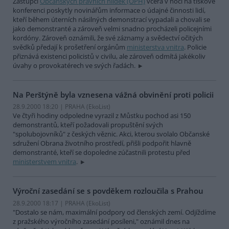
Zástupci
Občanských právních hlídek (OPH)
včera v noci na tiskové
konferenci poskytly novinářům informace o údajné činnosti lidí,
kteří během úterních násilných demonstrací vypadali a chovali se
jako demonstranté a zároveň velmi snadno procházeli policejními
kordóny. Zároveň oznámili, že své záznamy a svědectví očitých
svědků předají k prošetření orgánům
ministerstva vnitra
. Policie
přiznává existenci policistů v civilu, ale zároveň odmítá jakékoliv
úvahy o provokatérech ve svých řadách.
Na Perštýně byla vznesena vážná obvinění proti policii
28.9.2000 18:20 | PRAHA (EkoList)
Ve čtyři hodiny odpoledne vyrazil z Můstku pochod asi 150
demonstrantů, kteří požadovali propuštění svých
"spolubojovníků" z českých věznic. Akci, kterou svolalo Občanské
sdružení Obrana životního prostředí, přišli podpořit hlavně
demonstranté, kteří se dopoledne zúčastnili protestu před
ministerstvem vnitra
.
Výroční zasedání se s povděkem rozloučila s Prahou
28.9.2000 18:17 | PRAHA (EkoList)
"Dostalo se nám, maximální podpory od členských zemí. Odjíždíme
z pražského výročního zasedání posíleni," oznámil dnes na