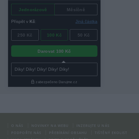
O NÁS
NOVINKY NA WEBU
INZERUJTE U NÁS
PODPOŘTE NÁS
PŘEBÍRÁNÍ OBSAHU
TIŠTĚNÝ EKOLIST