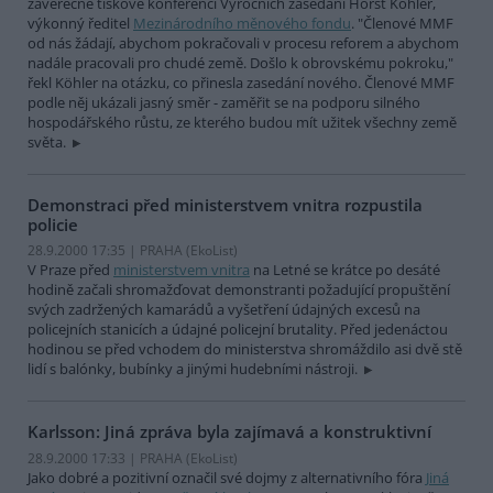
závěrečné tiskové konferenci Výročních zasedání Horst Köhler,
výkonný ředitel
Mezinárodního měnového fondu
. "Členové MMF
od nás žádají, abychom pokračovali v procesu reforem a abychom
nadále pracovali pro chudé země. Došlo k obrovskému pokroku,"
řekl Köhler na otázku, co přinesla zasedání nového. Členové MMF
podle něj ukázali jasný směr - zaměřit se na podporu silného
hospodářského růstu, ze kterého budou mít užitek všechny země
světa.
Demonstraci před ministerstvem vnitra rozpustila
policie
28.9.2000 17:35 | PRAHA (EkoList)
V Praze před
ministerstvem vnitra
na Letné se krátce po desáté
hodině začali shromažďovat demonstranti požadující propuštění
svých zadržených kamarádů a vyšetření údajných excesů na
policejních stanicích a údajné policejní brutality. Před jedenáctou
hodinou se před vchodem do ministerstva shromáždilo asi dvě stě
lidí s balónky, bubínky a jinými hudebními nástroji.
Karlsson: Jiná zpráva byla zajímavá a konstruktivní
28.9.2000 17:33 | PRAHA (EkoList)
Jako dobré a pozitivní označil své dojmy z alternativního fóra
Jiná