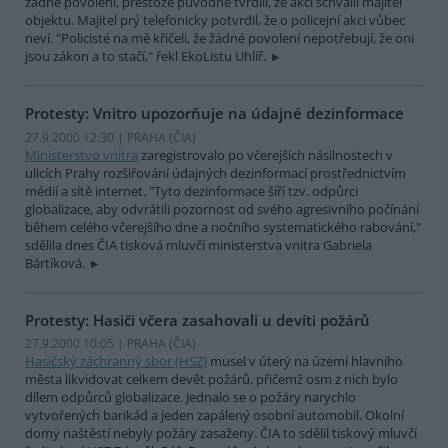
žádné povolení, přestože původně tvrdili, že akci schválil majitel
objektu. Majitel prý telefonicky potvrdil, že o policejní akci vůbec
neví. "Policisté na mě křičeli, že žádné povolení nepotřebují, že oni
jsou zákon a to stačí," řekl EkoListu Uhlíř.
Protesty: Vnitro upozorňuje na údajné dezinformace
27.9.2000 12:30 | PRAHA (
ČIA
)
Ministerstvo vnitra
zaregistrovalo po včerejších násilnostech v
ulicích Prahy rozšiřování údajných dezinformací prostřednictvím
médií a sítě internet. "Tyto dezinformace šíří tzv. odpůrci
globalizace, aby odvrátili pozornost od svého agresivního počínání
během celého včerejšího dne a nočního systematického rabování,"
sdělila dnes ČIA tisková mluvčí ministerstva vnitra Gabriela
Bártíková.
Protesty: Hasiči včera zasahovali u devíti požárů
27.9.2000 10:05 | PRAHA (
ČIA
)
Hasičský záchranný sbor (HSZ)
musel v úterý na území hlavního
města likvidovat celkem devět požárů, přičemž osm z nich bylo
dílem odpůrců globalizace. Jednalo se o požáry narychlo
vytvořených barikád a jeden zapálený osobní automobil. Okolní
domy naštěstí nebyly požáry zasaženy. ČIA to sdělil tiskový mluvčí