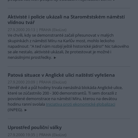
Aktivisté i policie ukázali na Staroměstském náměstí
vlídnou tvář
27.9.2000 20:13 | PRAHA (EkoList)
Ve chvíli, kdy se demonstranté začali přesunovat v malých
skupinkách z náměstí Míru na Karlův most, mohlo leckoho
napadnout: "A teď nám rozbijí ještě historické jádro!" Nic takového
se ale nestalo, aktivisté ukázali, že protestovat je možné i
nenásilnými prostředky.
Patová situace v Anglické ulici naštěstí vyřešena
27.9.2000 20:09 | PRAHA (EkoList)
Téměř dvě a půl hodiny trvala nenásilná blokáda Anglické ulice,
které se zúčastnilo 200 - 300 demonstrantů. Ti sem dorazili z
povolené demonstrace na náměstí Míru, kterou na devátou
hodinu ranní svolala
Iniciativa proti ekonomické globalizaci
(INPEG).
Uprostřed pouliční války
27.9.2000 19:35 | PRAHA (EkoList)