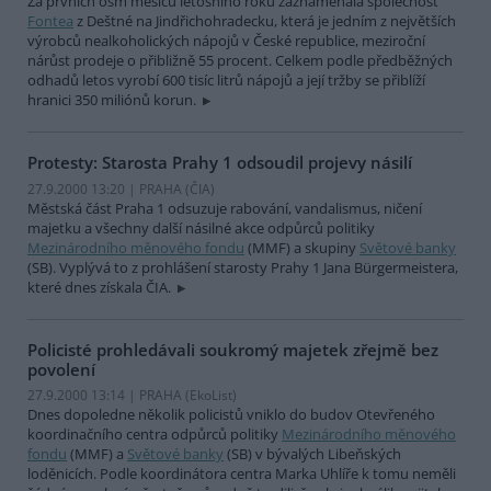
Za prvních osm měsíců letošního roku zaznamenala společnost
Fontea
z Deštné na Jindřichohradecku, která je jedním z největších
výrobců nealkoholických nápojů v České republice, meziroční
nárůst prodeje o přibližně 55 procent. Celkem podle předběžných
odhadů letos vyrobí 600 tisíc litrů nápojů a její tržby se přiblíží
hranici 350 miliónů korun.
Protesty: Starosta Prahy 1 odsoudil projevy násilí
27.9.2000 13:20 | PRAHA (
ČIA
)
Městská část Praha 1 odsuzuje rabování, vandalismus, ničení
majetku a všechny další násilné akce odpůrců politiky
Mezinárodního měnového fondu
(MMF) a skupiny
Světové banky
(SB). Vyplývá to z prohlášení starosty Prahy 1 Jana Bürgermeistera,
které dnes získala ČIA.
Policisté prohledávali soukromý majetek zřejmě bez
povolení
27.9.2000 13:14 | PRAHA (EkoList)
Dnes dopoledne několik policistů vniklo do budov Otevřeného
koordinačního centra odpůrců politiky
Mezinárodního měnového
fondu
(MMF) a
Světové banky
(SB) v bývalých Libeňských
loděnicích. Podle koordinátora centra Marka Uhlíře k tomu neměli