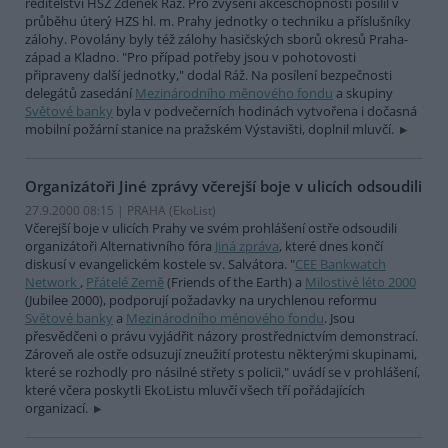
ředitelství HSZ Zdeněk Ráž. Pro zvýšení akceschopnosti posílil v
průběhu úterý HZS hl. m. Prahy jednotky o techniku a příslušníky
zálohy. Povolány byly též zálohy hasičských sborů okresů Praha-
západ a Kladno. "Pro případ potřeby jsou v pohotovosti
připraveny další jednotky," dodal Ráž. Na posílení bezpečnosti
delegátů zasedání
Mezinárodního měnového fondu
a skupiny
Světové banky
byla v podvečerních hodinách vytvořena i dočasná
mobilní požární stanice na pražském Výstavišti, doplnil mluvčí.
Organizátoři Jiné zprávy včerejší boje v ulicích odsoudili
27.9.2000 08:15 | PRAHA (EkoList)
Včerejší boje v ulicích Prahy ve svém prohlášení ostře odsoudili
organizátoři Alternativního fóra
Jiná zpráva
, které dnes končí
diskusí v evangelickém kostele sv. Salvátora. "
CEE Bankwatch
Network
,
Přátelé Země
(Friends of the Earth) a
Milostivé léto 2000
(Jubilee 2000), podporují požadavky na urychlenou reformu
Světové banky
a
Mezinárodního měnového fondu
. Jsou
přesvědčeni o právu vyjádřit názory prostřednictvím demonstrací.
Zároveň ale ostře odsuzují zneužití protestu některými skupinami,
které se rozhodly pro násilné střety s policii," uvádí se v prohlášení,
které včera poskytli EkoListu mluvčí všech tří pořádajících
organizací.