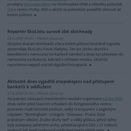
prodejny
Mercedes-Benz
na Vinohradské třídě a několika poboček
IPB
v centru Prahy. Klid v ulicích se policistům podařilo obnovit až
kolem půlnoci.
Reportér EkoListu surově zbit skinheady
28.9.2000 09:00 | PRAHA (EkoList)
Skupina dvaceti skinheadů včera kolem půlnoci brutálně napadla
zpravodaje EkoListu Pavla Vladyku. Ten po útoku skončil v
bezvědomí v nemocnici na Karlově náměstí a dnes byl převezen do
nemocnice na Bulovce, kde leží s otřesem mozku. Útočníci
reportérovi nejspíš odcizili digitální fotoaparát.
Aktivisté dnes vyjádřili znepokojení nad přístupem
bankéřů k oddlužení
27.9.2000 20:30 | PRAHA (EkoList)
Asi patnáct zástupců mezinárodní nevládní organizace
Jubilee 2000
dnes večer před hlavním vchodem do Kongresového centra
postavilo malé řečnické pódium, velký transparent s anglickým
nápisem: "Birmingham - Cologne - Okinawa - Praha. Dost
prázdným slibům. Zrušte dluhy teď" a velký glóbus, jehož stěny
byly polepeny petičními archy, představujícími část z 21 milionů
podpisů lidí, kteří podporují oddlužení nejchudších zemí..