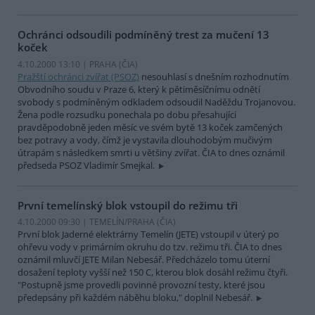
Ochránci odsoudili podmíněný trest za mučení 13
koček
4.10.2000 13:10 | PRAHA (
ČIA
)
Pražští ochránci zvířat (PSOZ)
nesouhlasí s dnešním rozhodnutím
Obvodního soudu v Praze 6, který k pětiměsíčnímu odnětí
svobody s podmíněným odkladem odsoudil Naděždu Trojanovou.
Žena podle rozsudku ponechala po dobu přesahující
pravděpodobně jeden měsíc ve svém bytě 13 koček zamčených
bez potravy a vody, čímž je vystavila dlouhodobým mučivým
útrapám s následkem smrti u většiny zvířat. ČIA to dnes oznámil
předseda PSOZ Vladimír Smejkal.
První temelínský blok vstoupil do režimu tři
4.10.2000 09:30 | TEMELÍN/PRAHA (
ČIA
)
První blok Jaderné elektrárny Temelín (JETE) vstoupil v úterý po
ohřevu vody v primárním okruhu do tzv. režimu tři. ČIA to dnes
oznámil mluvčí JETE Milan Nebesář. Předcházelo tomu úterní
dosažení teploty vyšší než 150 C, kterou blok dosáhl režimu čtyři.
"Postupně jsme provedli povinné provozní testy, které jsou
předepsány při každém náběhu bloku," doplnil Nebesář.