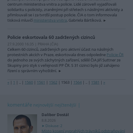
centrum ministerstva vnitra a policie. Lidé zároveň vyjadřovali
solidaritu s policisty, zraněnými při střetech s násilnými aktivisty a
přimlouvali se i za tvrdší postup policie. ČIA o tom informovala
tisková mluvčí
ministerstva vnitra
, Gabriela Bártíková.
Policie eskortovala 60 zadržených cizinců
27.9.2000 16:35 | PRAHA (
ČIA
)
Celkem 60 cizinců, zadržených pro aktivní účast na násilných
protestních akcích v Praze, eskortovala dnes odpoledne
Policie ČR
do jednoho ze svých záchytných zařízení, sdělil ČIA Jiří Suttner ze
Skupiny pro styk s veřejností PP ČR. S 31 cizinci bylo již zahájeno
řízení o správním vyhoštění.
«
|
1
|
..
|
1560
|
1561
|
1562
|
1563
|
1564
|
..
|
1581
|
»
komentáře
nejnovější
nejčtenější
Dalibor Dostál
8.8.2026
Diskuse: 2
Místo kosení vyprahlých trávníků odstraňování