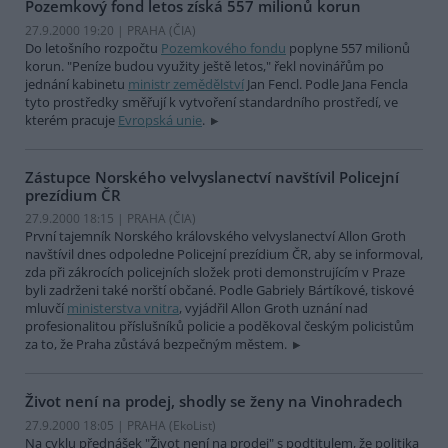
Pozemkový fond letos získá 557 milionů korun
27.9.2000 19:20 | PRAHA (
ČIA
)
Do letošního rozpočtu
Pozemkového fondu
poplyne 557 milionů
korun. "Peníze budou využity ještě letos," řekl novinářům po
jednání kabinetu
ministr zemědělství
Jan Fencl. Podle Jana Fencla
tyto prostředky směřují k vytvoření standardního prostředí, ve
kterém pracuje
Evropská unie
.
Zástupce Norského velvyslanectví navštívil Policejní
prezídium ČR
27.9.2000 18:15 | PRAHA (
ČIA
)
První tajemník Norského královského velvyslanectví Allon Groth
navštívil dnes odpoledne Policejní prezídium ČR, aby se informoval,
zda při zákrocích policejních složek proti demonstrujícím v Praze
byli zadrženi také norští občané. Podle Gabriely Bártíkové, tiskové
mluvčí
ministerstva vnitra
, vyjádřil Allon Groth uznání nad
profesionalitou příslušníků policie a poděkoval českým policistům
za to, že Praha zůstává bezpečným městem.
Život není na prodej, shodly se ženy na Vinohradech
27.9.2000 18:05 | PRAHA (EkoList)
Na cyklu přednášek "Život není na prodej" s podtitulem, že politika