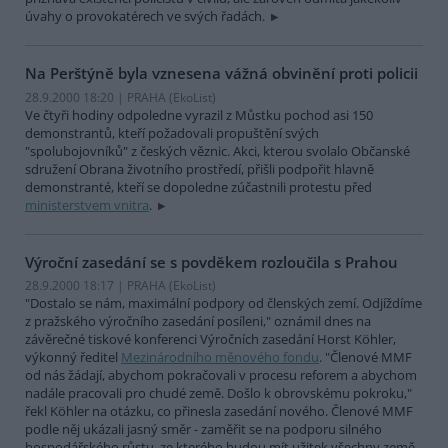
úvahy o provokatérech ve svých řadách.
Na Perštýně byla vznesena vážná obvinění proti policii
28.9.2000 18:20 | PRAHA (EkoList)
Ve čtyři hodiny odpoledne vyrazil z Můstku pochod asi 150
demonstrantů, kteří požadovali propuštění svých
"spolubojovníků" z českých věznic. Akci, kterou svolalo Občanské
sdružení Obrana životního prostředí, přišli podpořit hlavně
demonstranté, kteří se dopoledne zúčastnili protestu před
ministerstvem vnitra
.
Výroční zasedání se s povděkem rozloučila s Prahou
28.9.2000 18:17 | PRAHA (EkoList)
"Dostalo se nám, maximální podpory od členských zemí. Odjíždíme
z pražského výročního zasedání posíleni," oznámil dnes na
závěrečné tiskové konferenci Výročních zasedání Horst Köhler,
výkonný ředitel
Mezinárodního měnového fondu
. "Členové MMF
od nás žádají, abychom pokračovali v procesu reforem a abychom
nadále pracovali pro chudé země. Došlo k obrovskému pokroku,"
řekl Köhler na otázku, co přinesla zasedání nového. Členové MMF
podle něj ukázali jasný směr - zaměřit se na podporu silného
hospodářského růstu, ze kterého budou mít užitek všechny země