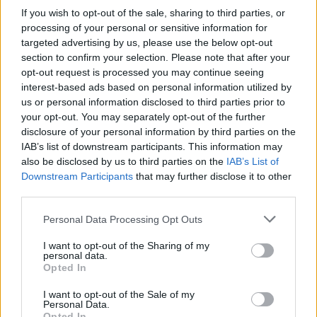
konkrétní odpovědi.
If you wish to opt-out of the sale, sharing to third parties, or
processing of your personal or sensitive information for
Úterní válka v ulicích Prahy objektivem EkoListu
targeted advertising by us, please use the below opt-out
28.9.2000 14:50 | PRAHA (EkoList)
section to confirm your selection. Please note that after your
Se zpožděním vám nabízíme fotografie z úterý 26. září, kdy se
opt-out request is processed you may continue seeing
demonstranti, mezi nimiž převládali zahraniční anarchisté a mladí
interest-based ads based on personal information utilized by
komunisté, pokusili zaútočit na
Kongresové centrum
, kde právě
us or personal information disclosed to third parties prior to
probíhal zahajovací ceremoniál Výročního zasedání
Světové banky
your opt-out. You may separately opt-out of the further
(SB)
a
Mezinárodního měnového fondu (MMF)
. Demonstranti se
disclosure of your personal information by third parties on the
rozdělili na dva velké proudy, z nichž jeden skončil na Nuselském
mostě a druhý se vydal přes Karlovo náměstí pod Vyšehrad. V
IAB’s list of downstream participants. This information may
Lumírově ulici pak agresivní a rozvášněný dav zaútočil dlažebními
also be disclosed by us to third parties on the
IAB’s List of
kostkami, kamením, cihlami a zápalnými lahvemi na policisty, kteří
Downstream Participants
that may further disclose it to other
se jim v přístupu ke Kongresovému centru snažili zabránit. Pouliční
third parties.
bitky pokračovaly ještě ve večerních hodinách, kdy profesionální
"revolucionáři", hovořící především italsky, zničili výlohy a vybavení
Personal Data Processing Opt Outs
restaurace
McDonalds
na Václavském náměstí a rozbily výlohy
restaurace
Kentucky Fried Chicken
na Václavském náměstí,
I want to opt-out of the Sharing of my
prodejny
Mercedes-Benz
na Vinohradské třídě a několika poboček
personal data.
IPB
v centru Prahy. Klid v ulicích se policistům podařilo obnovit až
Opted In
kolem půlnoci.
I want to opt-out of the Sale of my
Personal Data.
Reportér EkoListu surově zbit skinheady
Opted In