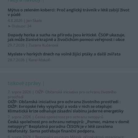
Mýtus o zeleném koberci: Proč anglický trávník v létě zabíjí život
v půdě
4.8.2026 | Jan Skala
Diskuse: 34
Dopady horka a sucha na přírodu jsou kritické. ČSOP ukazuje,
jak může žíznivé krajině a živočichům pomoci veřejnost i obce
29.7.2026 | Zuzana Kučerová
Myslete v horkých dnech na volně žijící ptáky a další zvířata
28.7.2026 | Karel Makoň
tiskové zprávy
7. srpna 2026 |
OIŽP- Občanská iniciativa pro ochranu životního
prostředí
OIŽP- Občanská iniciativa pro ochranu životního prostředí :
OIŽP: Evropské řeky vysychají a voda v nich se otepluje:
Klimatická krize odhaluje zásadní slabinu jaderné energetiky
7. srpna 2026 |
Česká společnost pro ochranu netopýrů
Česká společnost pro ochranu netopýrů: „Pomoc, máme v domě
netopýry!“ Bezplatná poradna ČESON je v létě zavalena
telefonáty. Sama potřebuje finanční podporu.
6. srpna 2026 |
Regionální muzeum Mělník, příspěvková organizace