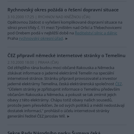
Rychnovský okres požádá o řešení dopravní situace
3.10.2000 17:25 | RYCHNOV NAD KNĚŽNOU (
ČIA
)
Opětovnou žádost o vyřešení komplikované dopravní situace na
silnici první třídy č. 11 mezi Týništěm nad Orlicí a Třebechovicemi
pod Orebem podá v nejbližší době na
Ředitelství silnic a dálnic
Praha
rychnovský okresní úřad
.
ČEZ připravil německé internetové stránky o Temelínu
2.10.2000 18:00 | PRAHA (
ČIA
)
Od zítřejšího rána budou moci občané Rakouska a Německa
získávat informace o jaderné elektrárně Temelín na speciální
internetové stránce. Stránku připravil provozovatel a investor
jaderné elektrárny Temelína, česká elektrárenská společnost
ČEZ
.
"Účelem stránky je zpřístupnit informace o Temelínu především
občanům Rakouska a Německa, a pokusit se tak zmírnit jejich
obavy z této elektrárny. Chápu totiž obavy našich sousedů,
protože jsem přesvědčen, že od svých politiků a médií nedostávají
dostatek informací," prohlásil o účelu internetové stránky
generální ředitel ČEZ Jaroslav Míl.
Sekce Rady Národního parku Šumava čeká