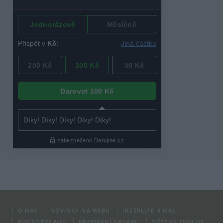
O NÁS
NOVINKY NA WEBU
INZERUJTE U NÁS
PODPOŘTE NÁS
PŘEBÍRÁNÍ OBSAHU
TIŠTĚNÝ EKOLIST