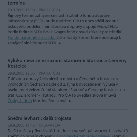
termínu
29.9.2000 15:00 | PRAHA (
ČIA
)
Říjnový termín zahájení činnosti Státního fondu dopravní
infrastruktury (SFDI) bude dodržen. ČIA to dnes sdělil vedoucí
tiskového oddělení ministerstva dopravy a spojů Michal Hala.
Podle ředitele SFDI Pavla Švagra fond dosud získal z prostředků
Fondu národního majetku
2,5 miliardy korun, které postačují k
zahájení plné činnosti SFDI.
Výluka mezi železničními stanicemi Starkoč a Červený
Kostelec
29.9.2000 12:05 | PRAHA (
ČIA
)
Z důvodu opravy železničního mostu u Červeného Kostelce ve
východních Čechách dojde od 2. října k dvacetidenní výluce v
úseku mezi železničními stanicemi Starkoč a Červený Kostelec na
trati 032 Jaroměř - Trutnov. Pro ČIA to uvedla tisková mluvčí
Českých drah
Martina Rousková.
Sněžní levharti: další trojčata
29.9.2000 11:45 | JIHLAVA (
ČIA
)
Další trojčata přivedl v těchto dnech na svět pár vzácných levhartů
sněžných (irbisů) chovaný v
Zoologické zahradě v Jihlavě
. Zatím žijí