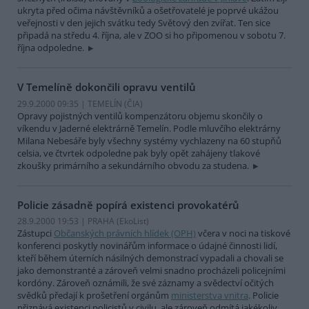
ukryta před očima návštěvníků a ošetřovatelé je poprvé ukážou
veřejnosti v den jejich svátku tedy Světový den zvířat. Ten sice
připadá na středu 4. října, ale v ZOO si ho připomenou v sobotu 7.
října odpoledne.
V Temelíně dokončili opravu ventilů
29.9.2000 09:35 | TEMELÍN (
ČIA
)
Opravy pojistných ventilů kompenzátoru objemu skončily o
víkendu v Jaderné elektrárně Temelín. Podle mluvčího elektrárny
Milana Nebesáře byly všechny systémy vychlazeny na 60 stupňů
celsia, ve čtvrtek odpoledne pak byly opět zahájeny tlakové
zkoušky primárního a sekundárního obvodu za studena.
Policie zásadně popírá existenci provokatérů
28.9.2000 19:53 | PRAHA (EkoList)
Zástupci
Občanských právních hlídek (OPH)
včera v noci na tiskové
konferenci poskytly novinářům informace o údajné činnosti lidí,
kteří během úterních násilných demonstrací vypadali a chovali se
jako demonstranté a zároveň velmi snadno procházeli policejními
kordóny. Zároveň oznámili, že své záznamy a svědectví očitých
svědků předají k prošetření orgánům
ministerstva vnitra
. Policie
přiznává existenci policistů v civilu, ale zároveň odmítá jakékoliv