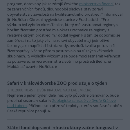
program, dotovaný jak ze zdrojů českého
ministerstva financí
, tak
ze zahraničních fondů, dlouhodobě sledoval stav zdraví
obyvatelstva v závislosti na kvalitě životního prostředí," informoval
Jiří Nožička z Okresní hygienické stanice v Prachaticích. "Pro
výzkum byl vybrán okres Teplice, který měl zastupovat regiony s
horším životním prostředím a okres Prachatice za regiony s
relativně čistým prostředím," dodal hygienik s tím, že odborníci se
zaměřovali na to jaký vliv na zdraví obyvatel mají jednotlivé
faktory, jako například čistota vody, ovzduší, kvalita potravin či
životosprávy. Vše se přitom posuzovalo na různých věkových
skupinách. "S výsledky výzkumu se bude moci seznámit veřejnost
až po závěrečné řeči exministra životního prostředí Bedřicha
Moldána," uzavřel Nožička.
Safari v královédvorské ZOO prodlužuje o týden
2.10.2000 10:45 | DVŮR KRÁLOVÉ NAD LABEM (
ČIA
)
Nejméně o jeden týden déle, než bylo původně plánováno, bude
probíhat sezóna v safari v
Zoologické zahradě ve Dvoře Králové
nad Labem
. Příčinou jsou příznivé teploty, které v současné době v
České republice panují.
Státní fond dopravní infrastruktury začne fungovat v