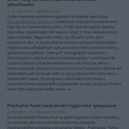
vyhodnocení
2.10.2000 17:40 | VIMPERK (
ČIA
)
Týden naplněný jednáními regionální a vědecké sekce Rady
Národního parku Šumava
a následnými tiskovými konferencemi
čeká Správu šumavského parku. Podle mluvčího parku Zdeňka
Kantoříka, zasedá regionální sekce v úterý 3. října, vědecká sekce
pak ve čtvrtek. "Regionální sekce, do níž patří mimo jiné i
starostové obcí, se bude zabývat stavem navracení historického
majetku obcí, předběžným vyhodnocením letní turistické sezóny,
společným projektem "zelených" ekologických autobusů a
informacemi o přípravě zimní turistické sezóny," uvedl Kantořík.
Účastníci jednání vědecké sekce budou mít možnost přímo v
terénu posoudit aktuální stav první zóny na Trojmezné, obecně ale
předmětem jednání bude celkový vývoj zdravotního stavu lesů v
šumavském parku. Na programu dále budou informace o
opravách Schwarzenberského plavebního kanálu a příprava finální
verze Plánu péče národního parku.
Prachatice hostí mezinárodní hygienické sympozium
2.10.2000 16:15 | PRACHATICE (
ČIA
)
Do prachatického hotelu Park se sjíždí hygienici z České republiky i
ze zahraničí, aby se tu od úterý do čtvrtka zúčastnili
mezinárodního sympozia o programu Teplice - Prachatice. "Tento