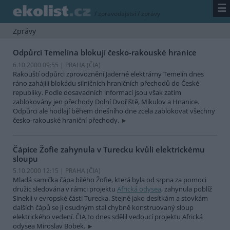
☰
/
zpravodajství
/
zprávy
Zprávy
Odpůrci Temelína blokují česko-rakouské hranice
6.10.2000 09:55 | PRAHA (
ČIA
)
Rakouští odpůrci zprovoznění Jaderné elektrárny Temelín dnes
ráno zahájili blokádu silničních hraničních přechodů do České
republiky. Podle dosavadních informací jsou však zatím
zablokovány jen přechody Dolní Dvořiště, Mikulov a Hnanice.
Odpůrci ale hodlají během dnešního dne zcela zablokovat všechny
česko-rakouské hraniční přechody.
Čápice Žofie zahynula v Turecku kvůli elektrickému
sloupu
5.10.2000 12:15 | PRAHA (
ČIA
)
Mladá samička čápa bílého Žofie, která byla od srpna za pomoci
družic sledována v rámci projektu
Africká odysea
, zahynula poblíž
Sinekli v evropské části Turecka. Stejně jako desítkám a stovkám
dalších čápů se jí osudným stal chybně konstruovaný sloup
elektrického vedení. ČIA to dnes sdělil vedoucí projektu Africká
odysea Miroslav Bobek.