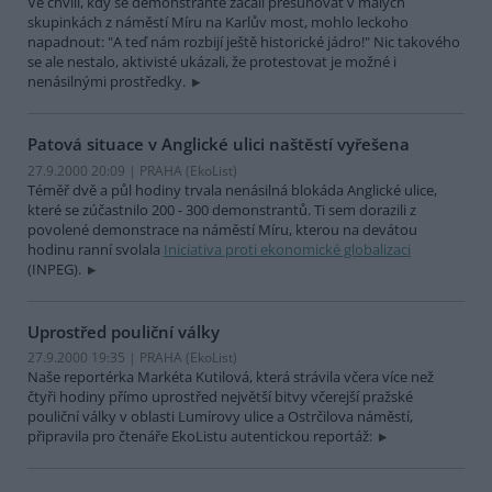
Ve chvíli, kdy se demonstranté začali přesunovat v malých
skupinkách z náměstí Míru na Karlův most, mohlo leckoho
napadnout: "A teď nám rozbijí ještě historické jádro!" Nic takového
se ale nestalo, aktivisté ukázali, že protestovat je možné i
nenásilnými prostředky.
Patová situace v Anglické ulici naštěstí vyřešena
27.9.2000 20:09 | PRAHA (EkoList)
Téměř dvě a půl hodiny trvala nenásilná blokáda Anglické ulice,
které se zúčastnilo 200 - 300 demonstrantů. Ti sem dorazili z
povolené demonstrace na náměstí Míru, kterou na devátou
hodinu ranní svolala
Iniciativa proti ekonomické globalizaci
(INPEG).
Uprostřed pouliční války
27.9.2000 19:35 | PRAHA (EkoList)
Naše reportérka Markéta Kutilová, která strávila včera více než
čtyři hodiny přímo uprostřed největší bitvy včerejší pražské
pouliční války v oblasti Lumírovy ulice a Ostrčilova náměstí,
připravila pro čtenáře EkoListu autentickou reportáž: