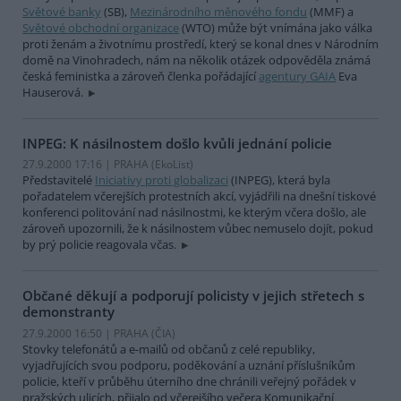
Světové banky
(SB),
Mezinárodního měnového fondu
(MMF) a
Světové obchodní organizace
(WTO) může být vnímána jako válka
proti ženám a životnímu prostředí, který se konal dnes v Národním
domě na Vinohradech, nám na několik otázek odpověděla známá
česká feministka a zároveň členka pořádající
agentury GAIA
Eva
Hauserová.
INPEG: K násilnostem došlo kvůli jednání policie
27.9.2000 17:16 | PRAHA (EkoList)
Představitelé
Iniciativy proti globalizaci
(INPEG), která byla
pořadatelem včerejších protestních akcí, vyjádřili na dnešní tiskové
konferenci politování nad násilnostmi, ke kterým včera došlo, ale
zároveň upozornili, že k násilnostem vůbec nemuselo dojít, pokud
by prý policie reagovala včas.
Občané děkují a podporují policisty v jejich střetech s
demonstranty
27.9.2000 16:50 | PRAHA (
ČIA
)
Stovky telefonátů a e-mailů od občanů z celé republiky,
vyjadřujících svou podporu, poděkování a uznání příslušníkům
policie, kteří v průběhu úterního dne chránili veřejný pořádek v
pražských ulicích, přijalo od včerejšího večera Komunikační