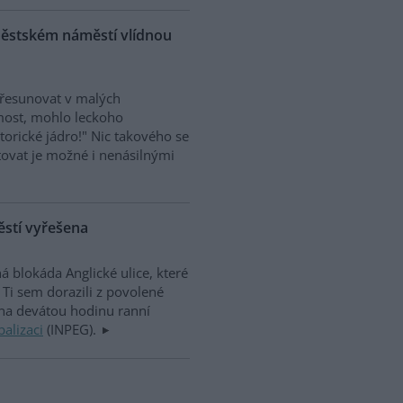
roměstském náměstí vlídnou
 přesunovat v malých
most, mohlo leckoho
torické jádro!" Nic takového se
estovat je možné i nenásilnými
těstí vyřešena
á blokáda Anglické ulice, které
Ti sem dorazili z povolené
na devátou hodinu ranní
balizaci
(INPEG).