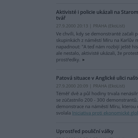
Aktivisté i policie ukázali na Sta
tvář
27.9.2000 20:13 | PRAHA (EkoList)
Ve chvíli, kdy se demonstranté začali
skupinkách z náměstí Míru na Karlův 
napadnout: "A teď nám rozbijí ještě his
ale nestalo, aktivisté ukázali, že prot
prostředky.
Patová situace v Anglické ulici naš
27.9.2000 20:09 | PRAHA (EkoList)
Téměř dvě a půl hodiny trvala nenásiln
se zúčastnilo 200 - 300 demonstrantů. 
demonstrace na náměstí Míru, kterou 
svolala
Iniciativa proti ekonomické glo
Uprostřed pouliční války