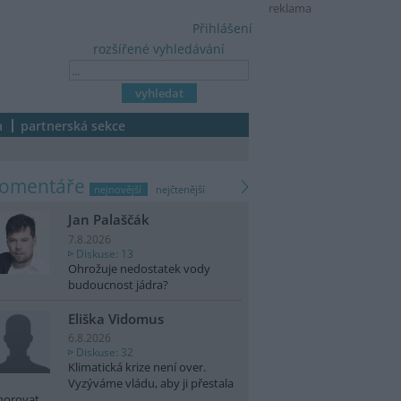
reklama
Přihlášení
rozšířené vyhledávání
a
partnerská sekce
komentáře
nejnovější
nejčtenější
Jan Palaščák
7.8.2026
Diskuse: 13
Ohrožuje nedostatek vody
budoucnost jádra?
Eliška Vidomus
6.8.2026
Diskuse: 32
Klimatická krize není over.
Vyzýváme vládu, aby ji přestala
norovat