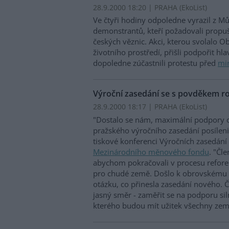
28.9.2000 18:20 | PRAHA (EkoList)
Ve čtyři hodiny odpoledne vyrazil z M
demonstrantů, kteří požadovali propuš
českých věznic. Akci, kterou svolalo 
životního prostředí, přišli podpořit hl
dopoledne zúčastnili protestu před
min
Výroční zasedání se s povděkem ro
28.9.2000 18:17 | PRAHA (EkoList)
"Dostalo se nám, maximální podpory o
pražského výročního zasedání posíleni
tiskové konferenci Výročních zasedání 
Mezinárodního měnového fondu
. "Čl
abychom pokračovali v procesu refor
pro chudé země. Došlo k obrovskému p
otázku, co přinesla zasedání nového. 
jasný směr - zaměřit se na podporu si
kterého budou mít užitek všechny zem