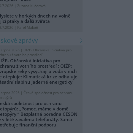
9.7.2026 | Zuzana Kučerová
yslete v horkých dnech na volně
ijící ptáky a další zvířata
8.7.2026 | Karel Makoň
tiskové zprávy
. srpna 2026 |
OIŽP- Občanská iniciativa pro
chranu životního prostředí
IŽP- Občanská iniciativa pro
chranu životního prostředí : OIŽP:
vropské řeky vysychají a voda v nich
e otepluje: Klimatická krize odhaluje
ásadní slabinu jaderné energetiky
. srpna 2026 |
Česká společnost pro ochranu
etopýrů
eská společnost pro ochranu
etopýrů: „Pomoc, máme v domě
etopýry!“ Bezplatná poradna ČESON
e v létě zavalena telefonáty. Sama
otřebuje finanční podporu.