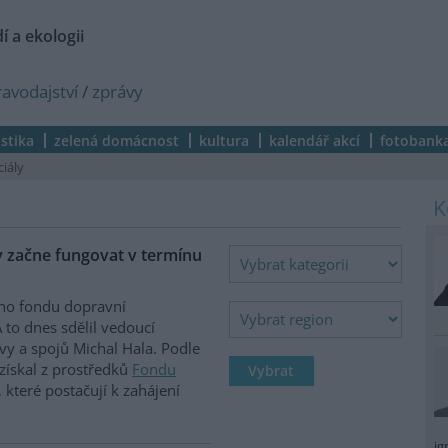
í a ekologii
ravodajství
/
zprávy
istika
zelená domácnost
kultura
kalendář akcí
fotobank
ciály
y začne fungovat v termínu
ího fondu dopravní
 to dnes sdělil vedoucí
vy a spojů Michal Hala. Podle
získal z prostředků
Fondu
 které postačují k zahájení
ig