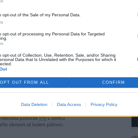
In
ivem EkoListu
o opt-out of the Sale of my Personal Data.
In
 úterý 26. září, kdy se
hraniční anarchisté a mladí
to opt-out of processing my Personal Data for Targeted
ing.
sové centrum
, kde právě
In
ního zasedání
Světové banky
u (MMF)
. Demonstranti se
o opt-out of Collection, Use, Retention, Sale, and/or Sharing
 jeden skončil na Nuselském
ersonal Data that Is Unrelated with the Purposes for which it
lected.
náměstí pod Vyšehrad. V
Out
ěný dav zaútočil dlažebními
 lahvemi na policisty, kteří
OPT OUT FROM ALL
CONFIRM
ru snažili zabránit. Pouliční
odinách, kdy profesionální
lsky, zničili výlohy a vybavení
Data Deletion
Data Access
Privacy Policy
áměstí a rozbily výlohy
Václavském náměstí, prodejny
a několika poboček
IPB
v centru
ařilo obnovit až kolem půlnoci.
rek