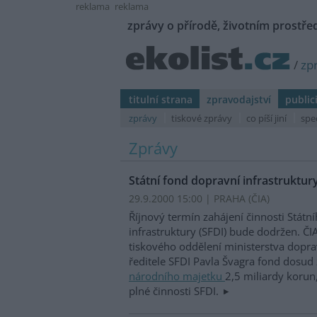
reklama
reklama
zprávy o přírodě, životním prostřed
/
zp
titulní strana
zpravodajství
public
zprávy
tiskové zprávy
co píší jiní
spe
Zprávy
Státní fond dopravní infrastruktur
29.9.2000 15:00 | PRAHA (
ČIA
)
Říjnový termín zahájení činnosti Státn
infrastruktury (SFDI) bude dodržen. ČIA
tiskového oddělení ministerstva dopra
ředitele SFDI Pavla Švagra fond dosud 
národního majetku
2,5 miliardy korun,
plné činnosti SFDI.