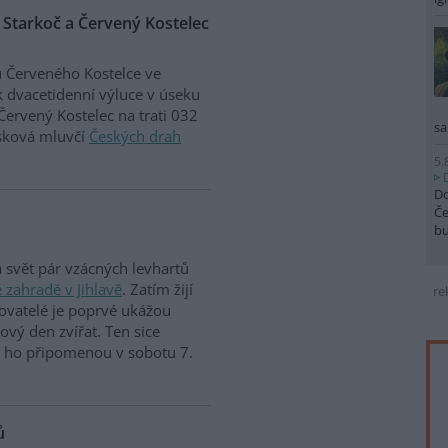
 Starkoč a Červený Kostelec
 Červeného Kostelce ve
k dvacetidenní výluce v úseku
Červený Kostelec na trati 032
sa
isková mluvčí
Českých drah
5.
Do
Če
b
a svět pár vzácných levhartů
 zahradě v Jihlavě
. Zatím žijí
re
ovatelé je poprvé ukážou
tový den zvířat. Ten sice
si ho připomenou v sobotu 7.
ů