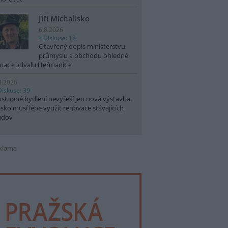
Jiří Michalisko
6.8.2026
Diskuse: 18
Otevřený dopis ministerstvu
průmyslu a obchodu ohledně
nace odvalu Heřmanice
8.2026
Diskuse: 39
stupné bydlení nevyřeší jen nová výstavba.
sko musí lépe využít renovace stávajících
udov
klama