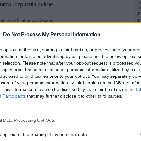
6
tra rozpustila policie
p
R
p
etné se krátce po desáté
l
nti požadující propuštění
í údajných excesů na
 -
Do Not Process My Personal Information
 brutality. Před jedenáctou
tva shromáždilo asi dvě stě
to opt-out of the sale, sharing to third parties, or processing of your per
ními nástroji.
formation for targeted advertising by us, please use the below opt-out s
8
r selection. Please note that after your opt-out request is processed y
K
eing interest-based ads based on personal information utilized by us or
 a konstruktivní
O
disclosed to third parties prior to your opt-out. You may separately opt-
9
losure of your personal information by third parties on the IAB’s list of
O
my z alternativního fóra
Jiná
. This information may also be disclosed by us to third parties on the
IA
s
ts Karlsson. Exkluzivně pro
Participants
that may further disclose it to other third parties.
rečné diskuse v kostele sv.
1
u stranu odmítl tvrzení Petra
(
e by byl zaražen tím, že
H
p
l Data Processing Opt Outs
usi nenechaly líbit obecné
a
měnového fondu
, a chtěly
o opt-out of the Sharing of my personal data.