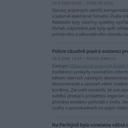
29.9.2000 09:35 | TEMELÍN (
ČIA
)
Opravy pojistných ventilů kompenzáto
v Jaderné elektrárně Temelín. Podle m
Nebesáře byly všechny systémy vychlaz
čtvrtek odpoledne pak byly opět zaháj
primárního a sekundárního obvodu za
Policie zásadně popírá existenci p
28.9.2000 19:53 | PRAHA (EkoList)
Zástupci
Občanských právních hlídek 
konferenci poskytly novinářům informac
během úterních násilných demonstrací 
demonstranté a zároveň velmi snadno 
kordóny. Zároveň oznámili, že své záz
svědků předají k prošetření orgánům
m
přiznává existenci policistů v civilu, a
úvahy o provokatérech ve svých řadá
Na Perštýně byla vznesena vážná ob