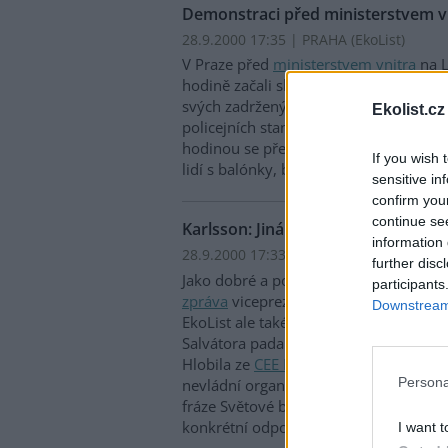
Demonstraci před ministerstvem vni
28.9.2000 17:35 | PRAHA (EkoList)
V Praze před
ministerstvem vnitra
na L
hodině začali shromažďovat demonstra
svých zadržených kamarádů a vyšetřen
Ekolist.cz
policejních stanicích a údajné policejní
hodinou se před vchodem do ministers
If you wish 
lidí s balónky, bubínky a jinými hudeb
sensitive in
confirm you
continue se
Karlsson: Jiná zpráva byla zajímavá
information 
28.9.2000 17:33 | PRAHA (EkoList)
further disc
Jako dobré a pozitivní označil své doj
participants
zpráva
viceprezident
Světové banky
Ma
Downstream 
EkoList ale také přiznal, že během závě
Salvátora padala silná slova. Na druho
Hlobila ze
CEE Bankwatch Network
, ž
Persona
nevládní organizace si v panelové disk
fráze Světové banky i
Mezinárodního 
konkrétní odpovědi.
I want t