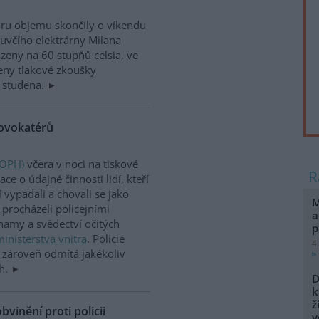
ru objemu skončily o víkendu
luvčího elektrárny Milana
eny na 60 stupňů celsia, ve
eny tlakové zkoušky
 studena.
rovokatérů
(OPH)
včera v noci na tiskové
e o údajné činnosti lidí, kteří
vypadali a chovali se jako
M
procházeli policejními
a
namy a svědectví očitých
p
inisterstva vnitra
. Policie
4
le zároveň odmítá jakékoliv
ch.
D
k
ž
vinění proti policii
v