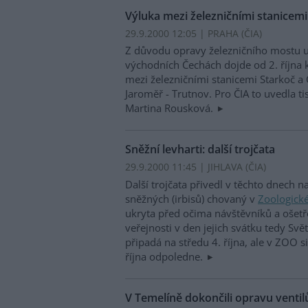
Výluka mezi železničními stanicemi
29.9.2000 12:05 | PRAHA (
ČIA
)
Z důvodu opravy železničního mostu u
východních Čechách dojde od 2. října 
mezi železničními stanicemi Starkoč a 
Jaroměř - Trutnov. Pro ČIA to uvedla t
Martina Rousková.
Sněžní levharti: další trojčata
29.9.2000 11:45 | JIHLAVA (
ČIA
)
Další trojčata přivedl v těchto dnech n
sněžných (irbisů) chovaný v
Zoologické
ukryta před očima návštěvníků a ošetř
veřejnosti v den jejich svátku tedy Svě
připadá na středu 4. října, ale v ZOO 
října odpoledne.
V Temelíně dokončili opravu ventil