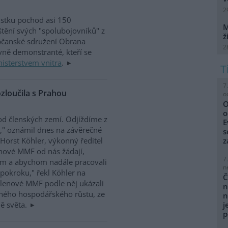
2
ůstku pochod asi 150
M
tění svých "spolubojovníků" z
ž
Občanské sdružení Obrana
2
avně demonstranté, kteří se
isterstvem vnitra
.
7
zloučila s Prahou
o
O
o
d členských zemí. Odjíždíme z
E
," oznámil dnes na závěrečné
s
Horst Köhler, výkonný ředitel
z
enové MMF od nás žádají,
7
em a abychom nadále pracovali
n
okroku," řekl Köhler na
Č
Členové MMF podle něj ukázali
n
lného hospodářského růstu, ze
n
ě světa.
j
p