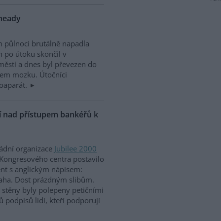
nheady
m půlnoci brutálně napadla
n po útoku skončil v
ěstí a dnes byl převezen do
sem mozku. Útočníci
otoaparát.
ní nad přístupem bankéřů k
ládní organizace
Jubilee 2000
Kongresového centra postavilo
ent s anglickým nápisem:
aha. Dost prázdným slibům.
ž stěny byly polepeny petičními
ů podpisů lidí, kteří podporují