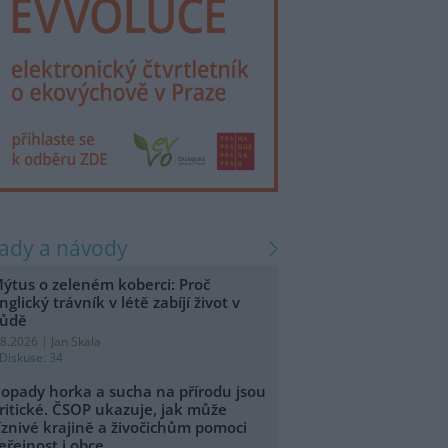
rady a návody
ýtus o zeleném koberci: Proč
nglický trávník v létě zabíjí život v
ůdě
.8.2026 | Jan Skala
Diskuse: 34
opady horka a sucha na přírodu jsou
ritické. ČSOP ukazuje, jak může
íznivé krajině a živočichům pomoci
eřejnost i obce