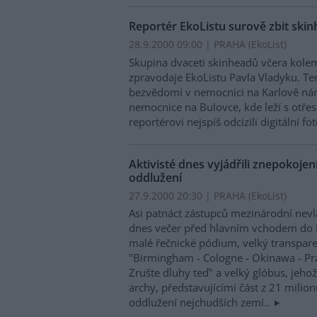
Reportér EkoListu surově zbit ski
28.9.2000 09:00 | PRAHA (EkoList)
Skupina dvaceti skinheadů včera kole
zpravodaje EkoListu Pavla Vladyku. Te
bezvědomí v nemocnici na Karlově nám
nemocnice na Bulovce, kde leží s otře
reportérovi nejspíš odcizili digitální f
Aktivisté dnes vyjádřili znepokoje
oddlužení
27.9.2000 20:30 | PRAHA (EkoList)
Asi patnáct zástupců mezinárodní nev
dnes večer před hlavním vchodem do 
malé řečnické pódium, velký transpar
"Birmingham - Cologne - Okinawa - Pr
Zrušte dluhy teď" a velký glóbus, jeho
archy, představujícími část z 21 milion
oddlužení nejchudších zemí..