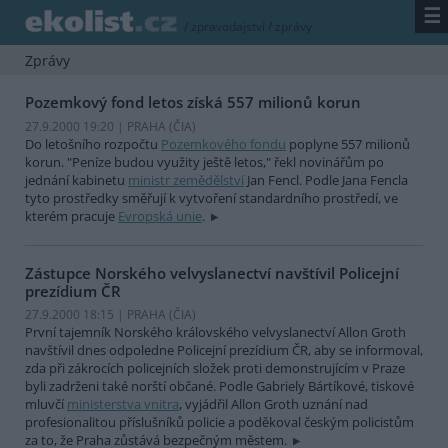
☰
/
zpravodajství
/
zprávy
Zprávy
Pozemkový fond letos získá 557 milionů korun
27.9.2000 19:20 | PRAHA (
ČIA
)
Do letošního rozpočtu
Pozemkového fondu
poplyne 557 milionů
korun. "Peníze budou využity ještě letos," řekl novinářům po
jednání kabinetu
ministr zemědělství
Jan Fencl. Podle Jana Fencla
tyto prostředky směřují k vytvoření standardního prostředí, ve
kterém pracuje
Evropská unie
.
Zástupce Norského velvyslanectví navštívil Policejní
prezídium ČR
27.9.2000 18:15 | PRAHA (
ČIA
)
První tajemník Norského královského velvyslanectví Allon Groth
navštívil dnes odpoledne Policejní prezídium ČR, aby se informoval,
zda při zákrocích policejních složek proti demonstrujícím v Praze
byli zadrženi také norští občané. Podle Gabriely Bártíkové, tiskové
mluvčí
ministerstva vnitra
, vyjádřil Allon Groth uznání nad
profesionalitou příslušníků policie a poděkoval českým policistům
za to, že Praha zůstává bezpečným městem.