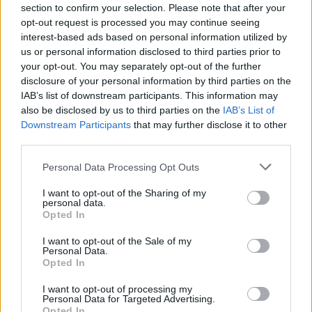
26.9.2000 17:00 | PRAHA (EkoList)
section to confirm your selection. Please note that after your
Demonstrace před
Kongresovým centrem
znemožnila Jimu
opt-out request is processed you may continue seeing
McNielovi z Inspekčního panelu
Světové banky
zúčastnit se
interest-based ads based on personal information utilized by
diskuse o této instituci na fóru
Jiná zpráva
v Městské knihovně.
us or personal information disclosed to third parties prior to
your opt-out. You may separately opt-out of the further
disclosure of your personal information by third parties on the
Tiskové středisko v Kongresovém centru napjatě
sleduje události v ulicích
IAB’s list of downstream participants. This information may
also be disclosed by us to third parties on the
IAB’s List of
26.9.2000 16:53 | PRAHA (EkoList)
Pomalu se mění atmosféra v tiskovém středisku v Kongresovém
Downstream Participants
that may further disclose it to other
centru. Novináři napjatě sledují vysílání televizní stanice
CNN
, která
third parties.
přináší pravidelně aktuální zpravodajství z pražských ulic. Otřesné
obrázky slzným plynem zahalených bitek mezi demonstranty a
Personal Data Processing Opt Outs
policisty proměnily atmosféru mezi samotnými novináři. Ještě
nikdy se tady v press centru neshluklo kolem televizních
I want to opt-out of the Sharing of my
obrazovek, které tu jsou instalovány, tolik lidí jako nyní. Naposled
personal data.
zde taková velká sledovanost byla při olympijském klání Jana
Opted In
Železného, ale to se s nynějším návalem vůbec nedá srovnávat.
I want to opt-out of the Sale of my
Personal Data.
Opted In
Chyby při rekonstrukci Balkánu mohou být zdrojem
konfliktu
I want to opt-out of processing my
26.9.2000 14:30 | PRAHA (EkoList)
Personal Data for Targeted Advertising.
Roli
Světové banky
a dalších mezinárodních finančních institucí při
Opted In