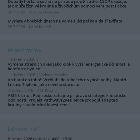
Dopady horka a sucha na přírodu jsou kritické. ČSOP ukazuje,
jak může žíznivé krajině a živočichům pomoci veřejnost i obce
29.7.2026 | Zuzana Kučerová
Myslete v horkých dnech na volně žijící ptáky a další zvířata
28.7.2026 | Karel Makoň
tiskové zprávy
14. května 2026 |
Výměna střešních oken jako krok k vyšší energetické účinnosti a
komfortu bydlení
11. května 2026 |
Vrchlabí do toho!
Vrchlabí do toho!: Vrchlabí do toho! chce vyhrát volby. Nabízí
Lukáše Teplého jako nového starostu
7. května 2026 |
ASITIS s.r.o.
ASITIS s.r.o.: Podřipsko zahájilo přípravu strategie klimatické
odolnosti. Projekt Pathways2Resilience propojil adaptaci
krajiny s budoucími investicemi.
kalendář akcí
8. srpna 2026 (sobota) 14:00 - 15:00