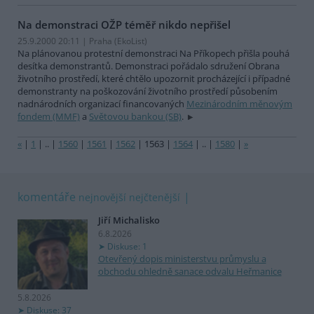
Na demonstraci OŽP téměř nikdo nepřišel
25.9.2000 20:11 | Praha (EkoList)
Na plánovanou protestní demonstraci Na Příkopech přišla pouhá
desítka demonstrantů. Demonstraci pořádalo sdružení Obrana
životního prostředí, které chtělo upozornit procházející i případné
demonstranty na poškozování životního prostředí působením
nadnárodních organizací financovaných
Mezinárodním měnovým
fondem (MMF)
a
Světovou bankou (SB)
.
«
|
1
|
..
|
1560
|
1561
|
1562
|
1563
|
1564
|
..
|
1580
|
»
komentáře
nejnovější
nejčtenější
Jiří Michalisko
6.8.2026
Diskuse: 1
Otevřený dopis ministerstvu průmyslu a
obchodu ohledně sanace odvalu Heřmanice
5.8.2026
Diskuse: 37