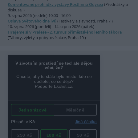
Komentované prohlídky výstavy Rostlinná Odysea
(Přednášky a
diskuse, )
9. srpna 2026 (neděle) 10:00 - 16:00
Oslava Světového dne lvů
(Festivaly a slavnosti, Praha 7 )
10. srpna 2026 (pondělí) - 14. srpna 2026 (pátek)
Hrajeme si v Pralese - 2. turnus příměstského letního tábora
(Tábory, výlety a pobytové akce, Praha 19 )