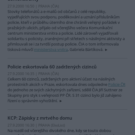
27.9.2000 16:50 | PRAHA (
ČIA
)
Stovky telefonátů a e-mailů od občanů z celé republiky,
vyjadřujících svou podporu, poděkování a uznání příslušníkům
policie, kteří v průběhu úterního dne chránili veřejný pořádek v
pražských ulicích, přijalo od včerejšího večera Komunikační
centrum ministerstva vnitra a policie. Lidé zároveň vyjadřovali
solidaritu s policisty, zraněnými při střetech s násilnými aktivisty a
přimlouvali se i za tvrdší postup policie. ČIA o tom informovala
tisková mluvčí
ministerstva vnitra
, Gabriela Bártíková.
Policie eskortovala 60 zadržených cizinců
27.9.2000 16:35 | PRAHA (
ČIA
)
Celkem 60 cizinců, zadržených pro aktivní účast na násilných
protestních akcích v Praze, eskortovala dnes odpoledne
Policie ČR
do jednoho ze svých záchytných zařízení, sdělil ČIA Jiří Suttner ze
Skupiny pro styk s veřejností PP ČR. S 31 cizinci bylo již zahájeno
řízení o správním vyhoštění.
KCP: Zápisky z mrtvého domu
27.9.2000 16:30 | PRAHA (EkoList)
Na rozdíl od včerejšího divokého dne, kdy se touto dobou