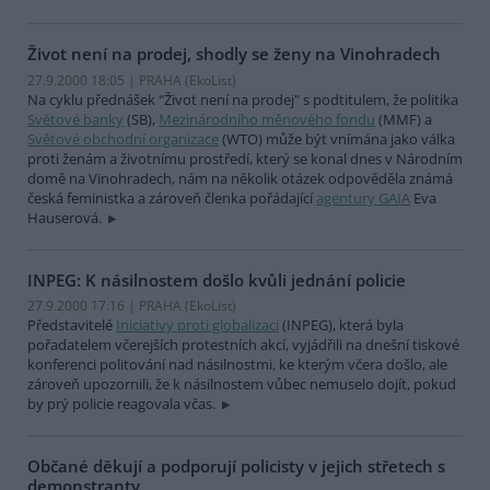
Život není na prodej, shodly se ženy na Vinohradech
27.9.2000 18:05 | PRAHA (EkoList)
Na cyklu přednášek "Život není na prodej" s podtitulem, že politika
Světové banky
(SB),
Mezinárodního měnového fondu
(MMF) a
Světové obchodní organizace
(WTO) může být vnímána jako válka
proti ženám a životnímu prostředí, který se konal dnes v Národním
domě na Vinohradech, nám na několik otázek odpověděla známá
česká feministka a zároveň členka pořádající
agentury GAIA
Eva
Hauserová.
INPEG: K násilnostem došlo kvůli jednání policie
27.9.2000 17:16 | PRAHA (EkoList)
Představitelé
Iniciativy proti globalizaci
(INPEG), která byla
pořadatelem včerejších protestních akcí, vyjádřili na dnešní tiskové
konferenci politování nad násilnostmi, ke kterým včera došlo, ale
zároveň upozornili, že k násilnostem vůbec nemuselo dojít, pokud
by prý policie reagovala včas.
Občané děkují a podporují policisty v jejich střetech s
demonstranty