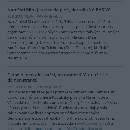
Náměstí Míru je už zcela plné, dorazila YA BASTA!
26.9.2000 10:36 | PRAHA (EkoList)
Na náměstí Míru jsou nyní už čtyři tisíce demonstrantů. Zhruba
před pěti minutami dorazila skupina asi pěti až šesti set Italů z
organizace
YA BASTA!
v bílých kombinézách a italských levicových
demonstrantů a komunistů s rudými vlajkami. Mezi
demonstrujícími je také asi třicetičlenná skupinka postarších
zaměstnanců řeckého Telekomu (Greek Telekom), kteří drží
transparent s heslem "Nezaměstnanost je nejhorší formou
rasismu".
Globální den akcí začal, na náměstí Míru už tisíc
demonstrantů
26.9.2000 09:01 | PRAHA (EkoList)
Už v devět hodin ráno je na pražském náměstí Míru téměř tisíc
demonstrantů. Z náměstí Republiky přes ulici Na příkopě a
Václavské náměstí k nim zároveň míří asi pět set dalších, většinou
německy hovořících aktivistů. Podle naší zpravodajky byla
zablokována veškerá doprava na Václavském náměstí.
Demonstrace je součástí Globálního dne akcí proti "světovému
kapitalismu" a především proti zasedání
Světové banky (SB)
a
Mezinárodního měnového fondu (MMF)
.
Iniciativa proti