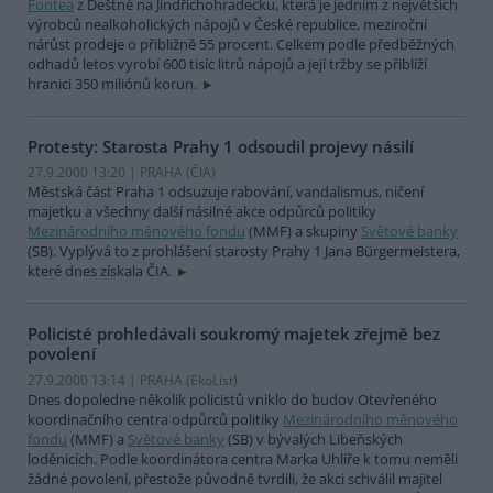
Fontea
z Deštné na Jindřichohradecku, která je jedním z největších
výrobců nealkoholických nápojů v České republice, meziroční
nárůst prodeje o přibližně 55 procent. Celkem podle předběžných
odhadů letos vyrobí 600 tisíc litrů nápojů a její tržby se přiblíží
hranici 350 miliónů korun.
Protesty: Starosta Prahy 1 odsoudil projevy násilí
27.9.2000 13:20 | PRAHA (
ČIA
)
Městská část Praha 1 odsuzuje rabování, vandalismus, ničení
majetku a všechny další násilné akce odpůrců politiky
Mezinárodního měnového fondu
(MMF) a skupiny
Světové banky
(SB). Vyplývá to z prohlášení starosty Prahy 1 Jana Bürgermeistera,
které dnes získala ČIA.
Policisté prohledávali soukromý majetek zřejmě bez
povolení
27.9.2000 13:14 | PRAHA (EkoList)
Dnes dopoledne několik policistů vniklo do budov Otevřeného
koordinačního centra odpůrců politiky
Mezinárodního měnového
fondu
(MMF) a
Světové banky
(SB) v bývalých Libeňských
loděnicích. Podle koordinátora centra Marka Uhlíře k tomu neměli
žádné povolení, přestože původně tvrdili, že akci schválil majitel