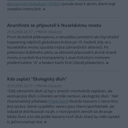
ekonomické globalizaci (INPEG)
vyzvala dnes k akcím, které mají
zasedání znemožnit.
Anarchisté se připoutali k Nuselskému mostu
25.9.2000 20:17 | PRAHA (EkoList)
První skutečně překvapivou a nenadálou protestní akcí byl dnešní
happening odpůrců globalizace krátce po 15. hodině, kdy se z
Nuselského mostu spustila trojice zahraničních aktivistů. Po
překonání drátěného plotu se aktivisté připoutali k druhé straně
mostu a vyvěsili dva transparenty s anarchistickým motivem
přeškrtnutého "A" a heslem Earth first! (Země především).
Kdo zaplatí "Ekologický dluh"
25.9.2000 20:15 | PRAHA (EkoList)
"Celý zahraniční dluh už byl v úrocích mnohokrát zaplacen, ale
existuje jiný dluh, o kterém se tolik nemluví, ekologický dluh." řekl
charismatický předseda
Přátel Země
Ricardo Navarro v rámci fóra
Jiná zpráva. Země vyspělého severu jsou hlavní spotřebitelé, ale
odpad je distribuován na jih, v rozvojových zemích se zkracuje
lidský život a to vše podle Navarry tvoří dluh, který by měli zaplatit
ti, jež konzumují více.