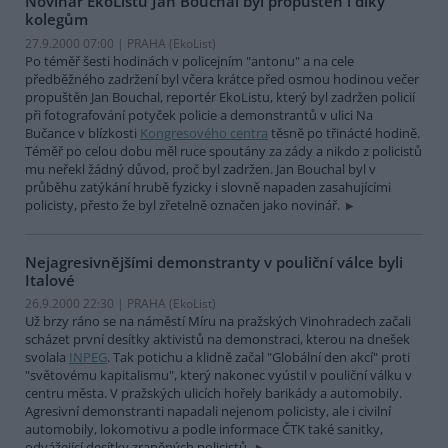
Novinář EkoListu Jan Bouchal byl propuštěn i díky
kolegům
27.9.2000 07:00 | PRAHA (EkoList)
Po téměř šesti hodinách v policejním "antonu" a na cele
předběžného zadržení byl včera krátce před osmou hodinou večer
propuštěn Jan Bouchal, reportér EkoListu, který byl zadržen policií
při fotografování potyček policie a demonstrantů v ulici Na
Bučance v blízkosti
Kongresového centra
těsně po třinácté hodině.
Téměř po celou dobu měl ruce spoutány za zády a nikdo z policistů
mu neřekl žádný důvod, proč byl zadržen. Jan Bouchal byl v
průběhu zatýkání hrubě fyzicky i slovně napaden zasahujícími
policisty, přesto že byl zřetelně označen jako novinář.
Nejagresivnějšími demonstranty v pouliční válce byli
Italové
26.9.2000 22:30 | PRAHA (EkoList)
Už brzy ráno se na náměstí Míru na pražských Vinohradech začali
scházet první desítky aktivistů na demonstraci, kterou na dnešek
svolala
INPEG
. Tak potichu a klidně začal "Globální den akcí" proti
"světovému kapitalismu", který nakonec vyústil v pouliční válku v
centru města. V pražských ulicích hořely barikády a automobily.
Agresivní demonstranti napadali nejenom policisty, ale i civilní
automobily, lokomotivu a podle informace ČTK také sanitky,
odvážející desítky zraněných policistů.