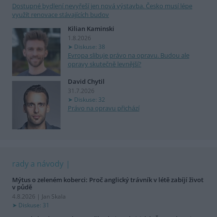
Dostupné bydlení nevyřeší jen nová výstavba. Česko musí lépe
využít renovace stávajících budov
Kilian Kaminski
1.8.2026
Diskuse: 38
Evropa slibuje právo na opravu. Budou ale
opravy skutečně levnější?
David Chytil
31.7.2026
Diskuse: 32
Právo na opravu přichází
rady a návody
Mýtus o zeleném koberci: Proč anglický trávník v létě zabíjí život
v půdě
4.8.2026 | Jan Skala
Diskuse: 31