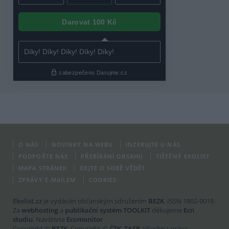
O NÁS
NOVINKY NA WEBU
INZERUJTE U NÁS
PODPOŘTE NÁS
PŘEBÍRÁNÍ OBSAHU
TIŠTĚNÝ EKOLIST
MAPA STRÁNEK
DEJTE O SOBĚ VĚDĚT
ZPRÁVY E-MAILEM
COOKIES
Ekolist.cz
je vydáván občanským sdružením
BEZK
. ISSN 1802-9019.
Za
webhosting
a
publikační systém TOOLKIT
děkujeme
Ecn
studiu
. Navštivte
Ecomonitor
.
Copyright ©
BEZK
. Copyright ©
ČTK
,
TASR
. Všechna práva