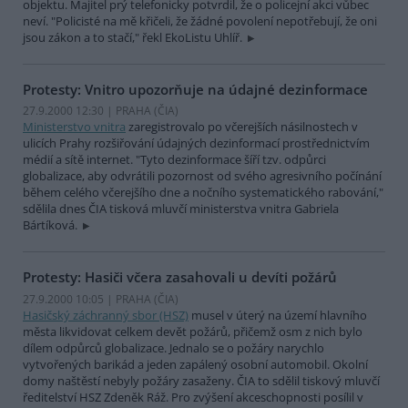
objektu. Majitel prý telefonicky potvrdil, že o policejní akci vůbec
neví. "Policisté na mě křičeli, že žádné povolení nepotřebují, že oni
jsou zákon a to stačí," řekl EkoListu Uhlíř.
Protesty: Vnitro upozorňuje na údajné dezinformace
27.9.2000 12:30 | PRAHA (
ČIA
)
Ministerstvo vnitra
zaregistrovalo po včerejších násilnostech v
ulicích Prahy rozšiřování údajných dezinformací prostřednictvím
médií a sítě internet. "Tyto dezinformace šíří tzv. odpůrci
globalizace, aby odvrátili pozornost od svého agresivního počínání
během celého včerejšího dne a nočního systematického rabování,"
sdělila dnes ČIA tisková mluvčí ministerstva vnitra Gabriela
Bártíková.
Protesty: Hasiči včera zasahovali u devíti požárů
27.9.2000 10:05 | PRAHA (
ČIA
)
Hasičský záchranný sbor (HSZ)
musel v úterý na území hlavního
města likvidovat celkem devět požárů, přičemž osm z nich bylo
dílem odpůrců globalizace. Jednalo se o požáry narychlo
vytvořených barikád a jeden zapálený osobní automobil. Okolní
domy naštěstí nebyly požáry zasaženy. ČIA to sdělil tiskový mluvčí
ředitelství HSZ Zdeněk Ráž. Pro zvýšení akceschopnosti posílil v