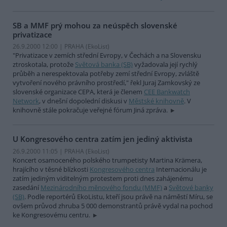
SB a MMF prý mohou za neúspěch slovenské
privatizace
26.9.2000 12:00 | PRAHA (EkoList)
"Privatizace v zemích střední Evropy, v Čechách a na Slovensku
ztroskotala, protože
Světová banka (SB)
vyžadovala její rychlý
průběh a nerespektovala potřeby zemí střední Evropy, zvláště
vytvoření nového právního prostředí," řekl Juraj Zamkovský ze
slovenské organizace CEPA, která je členem
CEE Bankwatch
Network
, v dnešní dopolední diskusi v
Městské knihovně
. V
knihovně stále pokračuje veřejné fórum Jiná zpráva.
U Kongresového centra zatím jen jediný aktivista
26.9.2000 11:05 | PRAHA (EkoList)
Koncert osamoceného polského trumpetisty Martina Krämera,
hrajícího v těsné blízkosti
Kongresového centra
Internacionálu je
zatím jediným viditelným protestem proti dnes zahájenému
zasedání
Mezinárodního měnového fondu (MMF)
a
Světové banky
(SB)
. Podle reportérů EkoListu, kteří jsou právě na náměstí Míru, se
ovšem průvod zhruba 5 000 demonstrantů právě vydal na pochod
ke Kongresovému centru.