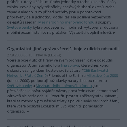
průběhu úterý HZS hl. m. Prahy jednotky o techniku a příslušníky
zálohy. Povolány byly též zálohy hasičských sborů okresů Praha-
západ a Kladno. "Pro případ potřeby jsou v pohotovosti
připraveny další jednotky," dodal Ráž. Na posílení bezpečnosti
delegátů zasedání
Mezinárodního měnového fondu
a skupiny
Světové banky
byla v podvečerních hodinách vytvořena i dočasná
mobilní požární stanice na pražském Výstavišti, doplnil mluvčí.
Organizátoři Jiné zprávy včerejší boje v ulicích odsoudili
27.9.2000 08:15 | PRAHA (EkoList)
Včerejší boje v ulicích Prahy ve svém prohlášení ostře odsoudili
organizátoři Alternativního fóra
Jiná zpráva
, které dnes končí
diskusí v evangelickém kostele sv. Salvátora. "
CEE Bankwatch
Network
,
Přátelé Země
(Friends of the Earth) a
Milostivé léto 2000
(Jubilee 2000), podporují požadavky na urychlenou reformu
Světové banky
a
Mezinárodního měnového fondu
. Jsou
přesvědčeni o právu vyjádřit názory prostřednictvím demonstrací.
Zároveň ale ostře odsuzují zneužití protestu některými skupinami,
které se rozhodly pro násilné střety s policii," uvádí se v prohlášení,
které včera poskytli EkoListu mluvčí všech tří pořádajících
organizací.