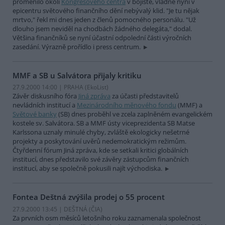
proměnilo okolí
Kongresového centra
v bojiště, vládne nyní v
epicentru světového finančního dění nebývalý klid. "Je tu nějak
mrtvo," řekl mi dnes jeden z členů pomocného personálu. "Už
dlouho jsem neviděl na chodbách žádného delegáta," dodal.
Většina finančníků se nyní účastní odpolední části výročních
zasedání. Výrazně prořídlo i press centrum.
MMF a SB u Salvátora přijaly kritiku
27.9.2000 14:00 | PRAHA (EkoList)
Závěr diskusního fóra
Jiná zpráva
za účasti představitelů
nevládních institucí a
Mezinárodního měnového fondu
(MMF) a
Světové banky
(SB) dnes proběhl ve zcela zaplněném evangelickém
kostele sv. Salvátora. SB a MMF ústy viceprezidenta SB Matse
Karlssona uznaly minulé chyby, zvláště ekologicky nešetrné
projekty a poskytování uvěrů nedemokratickým režimům.
Čtyřdenní fórum Jiná zpráva, kde se setkali kritici globálních
institucí, dnes představilo své závěry zástupcům finančních
institucí, aby se společně pokusili najít východiska.
Fontea Deštná zvýšila prodej o 55 procent
27.9.2000 13:45 | DEŠTNÁ (
ČIA
)
Za prvních osm měsíců letošního roku zaznamenala společnost