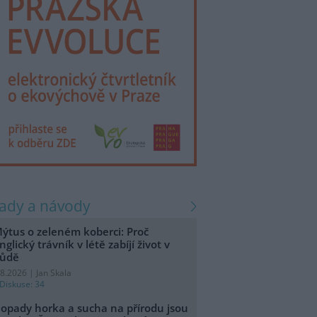
rady a návody
ýtus o zeleném koberci: Proč
nglický trávník v létě zabíjí život v
ůdě
.8.2026 | Jan Skala
Diskuse: 34
opady horka a sucha na přírodu jsou