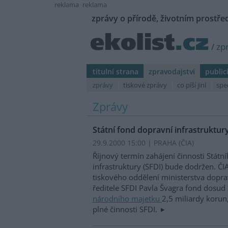
reklama
reklama
zprávy o přírodě, životním prostřed
/
zp
titulní strana
zpravodajství
public
zprávy
tiskové zprávy
co píší jiní
spe
Zprávy
Státní fond dopravní infrastruktur
29.9.2000 15:00 | PRAHA (
ČIA
)
Říjnový termín zahájení činnosti Státn
infrastruktury (SFDI) bude dodržen. ČIA
tiskového oddělení ministerstva dopra
ředitele SFDI Pavla Švagra fond dosud 
národního majetku
2,5 miliardy korun,
plné činnosti SFDI.