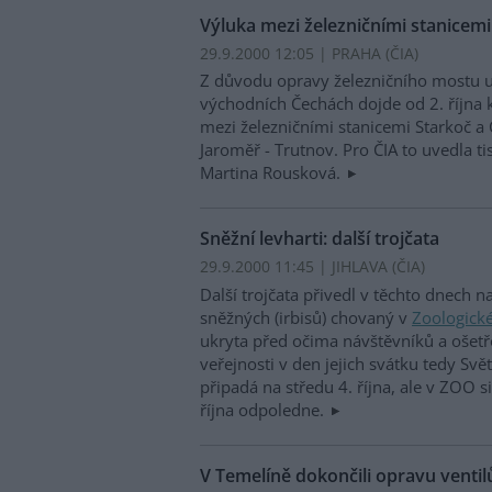
Výluka mezi železničními stanicemi
29.9.2000 12:05 | PRAHA (
ČIA
)
Z důvodu opravy železničního mostu u
východních Čechách dojde od 2. října 
mezi železničními stanicemi Starkoč a 
Jaroměř - Trutnov. Pro ČIA to uvedla t
Martina Rousková.
Sněžní levharti: další trojčata
29.9.2000 11:45 | JIHLAVA (
ČIA
)
Další trojčata přivedl v těchto dnech n
sněžných (irbisů) chovaný v
Zoologické
ukryta před očima návštěvníků a ošetř
veřejnosti v den jejich svátku tedy Svě
připadá na středu 4. října, ale v ZOO 
října odpoledne.
V Temelíně dokončili opravu ventil