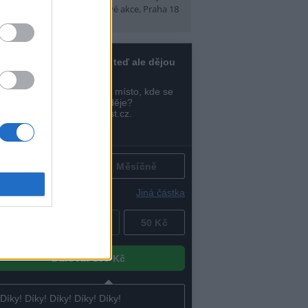
t)
(Tábory, výlety a pobytové akce, Praha 18