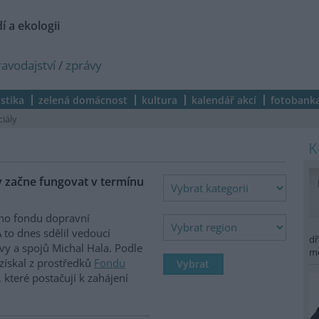
í a ekologii
ravodajství
/
zprávy
istika
zelená domácnost
kultura
kalendář akcí
fotobank
ciály
y začne fungovat v termínu
ího fondu dopravní
 to dnes sdělil vedoucí
dř
vy a spojů Michal Hala. Podle
m
získal z prostředků
Fondu
 které postačují k zahájení