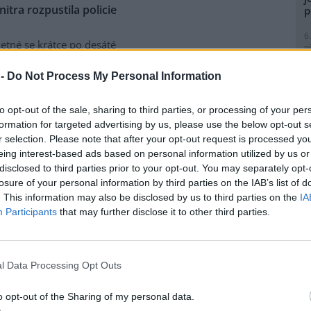
tra rozpustila policie
p
6
etné se krátce po desáté
p
nti požadující propuštění
R
p
í údajných excesů na
 -
Do Not Process My Personal Information
l
 brutality. Před jedenáctou
tva shromáždilo asi dvě stě
to opt-out of the sale, sharing to third parties, or processing of your per
ními nástroji.
formation for targeted advertising by us, please use the below opt-out s
r selection. Please note that after your opt-out request is processed y
eing interest-based ads based on personal information utilized by us or
 a konstruktivní
9
disclosed to third parties prior to your opt-out. You may separately opt-
O
losure of your personal information by third parties on the IAB’s list of
s
my z alternativního fóra
Jiná
. This information may also be disclosed by us to third parties on the
IA
ts Karlsson. Exkluzivně pro
1
Participants
that may further disclose it to other third parties.
rečné diskuse v kostele sv.
(
H
u stranu odmítl tvrzení Petra
p
e by byl zaražen tím, že
a
l Data Processing Opt Outs
usi nenechaly líbit obecné
měnového fondu
, a chtěly
1
(
o opt-out of the Sharing of my personal data.
P