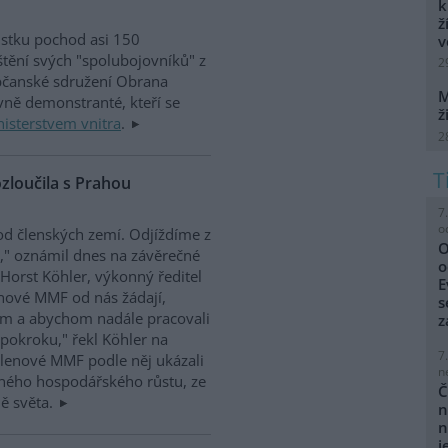
k
ž
ůstku pochod asi 150
v
tění svých "spolubojovníků" z
2
Občanské sdružení Obrana
M
avně demonstranté, kteří se
ž
isterstvem vnitra
.
2
zloučila s Prahou
7
o
d členských zemí. Odjíždíme z
O
," oznámil dnes na závěrečné
o
Horst Köhler, výkonný ředitel
E
enové MMF od nás žádají,
s
em a abychom nadále pracovali
z
okroku," řekl Köhler na
7
Členové MMF podle něj ukázali
n
lného hospodářského růstu, ze
Č
ě světa.
n
n
j