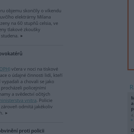
ru objemu skončily o víkendu
luvčího elektrárny Milana
eny na 60 stupňů celsia, ve
eny tlakové zkoušky
 studena.
rovokatérů
(OPH)
včera v noci na tiskové
e o údajné činnosti lidí, kteří
vypadali a chovali se jako
procházeli policejními
namy a svědectví očitých
M
inisterstva vnitra
. Policie
a
le zároveň odmítá jakékoliv
p
ch.
4
D
vinění proti policii