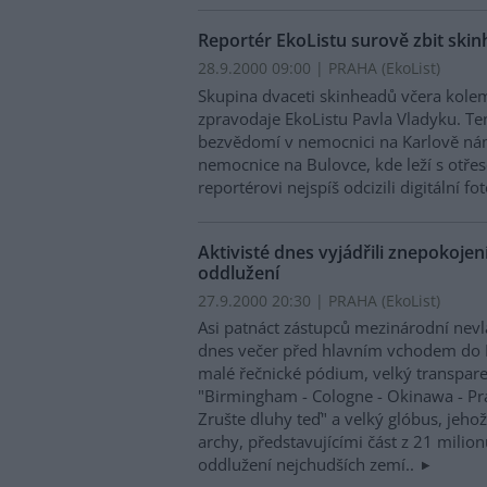
Reportér EkoListu surově zbit ski
28.9.2000 09:00 | PRAHA (EkoList)
Skupina dvaceti skinheadů včera kole
zpravodaje EkoListu Pavla Vladyku. Te
bezvědomí v nemocnici na Karlově nám
nemocnice na Bulovce, kde leží s otře
reportérovi nejspíš odcizili digitální f
Aktivisté dnes vyjádřili znepokoje
oddlužení
27.9.2000 20:30 | PRAHA (EkoList)
Asi patnáct zástupců mezinárodní nev
dnes večer před hlavním vchodem do 
malé řečnické pódium, velký transpar
"Birmingham - Cologne - Okinawa - Pr
Zrušte dluhy teď" a velký glóbus, jeho
archy, představujícími část z 21 milion
oddlužení nejchudších zemí..