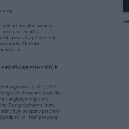
nheady
rek
m půlnoci brutálně napadla
n po útoku skončil v
ěstí a dnes byl převezen do
sem mozku. Útočníci
otoaparát.
ní nad přístupem bankéřů k
ládní organizace
Jubilee 2000
Kongresového centra postavilo
ent s anglickým nápisem:
aha. Dost prázdným slibům.
ž stěny byly polepeny petičními
ů podpisů lidí, kteří podporují