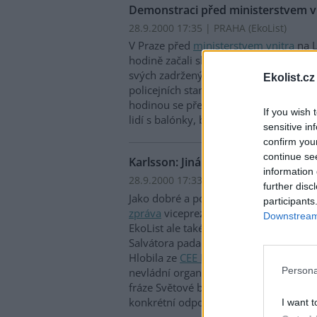
Demonstraci před ministerstvem vni
28.9.2000 17:35 | PRAHA (EkoList)
V Praze před
ministerstvem vnitra
na L
hodině začali shromažďovat demonstra
svých zadržených kamarádů a vyšetřen
Ekolist.cz
policejních stanicích a údajné policejní
hodinou se před vchodem do ministers
If you wish 
lidí s balónky, bubínky a jinými hudeb
sensitive in
confirm you
continue se
Karlsson: Jiná zpráva byla zajímavá
information 
28.9.2000 17:33 | PRAHA (EkoList)
further disc
Jako dobré a pozitivní označil své doj
participants
zpráva
viceprezident
Světové banky
Ma
Downstream 
EkoList ale také přiznal, že během závě
Salvátora padala silná slova. Na druho
Hlobila ze
CEE Bankwatch Network
, ž
Persona
nevládní organizace si v panelové disk
fráze Světové banky i
Mezinárodního 
konkrétní odpovědi.
I want t