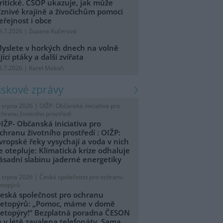
ritické. ČSOP ukazuje, jak může
íznivé krajině a živočichům pomoci
eřejnost i obce
9.7.2026 | Zuzana Kučerová
yslete v horkých dnech na volně
ijící ptáky a další zvířata
8.7.2026 | Karel Makoň
tiskové zprávy
. srpna 2026 |
OIŽP- Občanská iniciativa pro
chranu životního prostředí
IŽP- Občanská iniciativa pro
chranu životního prostředí : OIŽP:
vropské řeky vysychají a voda v nich
e otepluje: Klimatická krize odhaluje
ásadní slabinu jaderné energetiky
. srpna 2026 |
Česká společnost pro ochranu
etopýrů
eská společnost pro ochranu
etopýrů: „Pomoc, máme v domě
etopýry!“ Bezplatná poradna ČESON
e v létě zavalena telefonáty. Sama