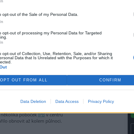
In
le
)
ivem EkoListu
o opt-out of the Sale of my Personal Data.
In
 úterý 26. září, kdy se
hraniční anarchisté a mladí
to opt-out of processing my Personal Data for Targeted
ing.
sové centrum
, kde právě
In
ního zasedání
Světové banky
u (MMF)
. Demonstranti se
o opt-out of Collection, Use, Retention, Sale, and/or Sharing
 jeden skončil na Nuselském
ersonal Data that Is Unrelated with the Purposes for which it
lected.
náměstí pod Vyšehrad. V
Out
ěný dav zaútočil dlažebními
 lahvemi na policisty, kteří
OPT OUT FROM ALL
CONFIRM
ru snažili zabránit. Pouliční
odinách, kdy profesionální
lsky, zničili výlohy a vybavení
Data Deletion
Data Access
Privacy Policy
áměstí a rozbily výlohy
Václavském náměstí, prodejny
a několika poboček
IPB
v centru
ařilo obnovit až kolem půlnoci.