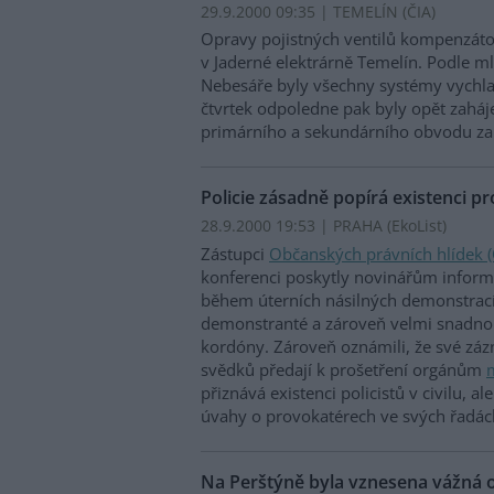
29.9.2000 09:35 | TEMELÍN (
ČIA
)
Opravy pojistných ventilů kompenzáto
v Jaderné elektrárně Temelín. Podle m
Nebesáře byly všechny systémy vychlaz
čtvrtek odpoledne pak byly opět zaháj
primárního a sekundárního obvodu za
Policie zásadně popírá existenci p
28.9.2000 19:53 | PRAHA (EkoList)
Zástupci
Občanských právních hlídek 
konferenci poskytly novinářům informac
během úterních násilných demonstrací 
demonstranté a zároveň velmi snadno 
kordóny. Zároveň oznámili, že své záz
svědků předají k prošetření orgánům
m
přiznává existenci policistů v civilu, a
úvahy o provokatérech ve svých řadá
Na Perštýně byla vznesena vážná ob