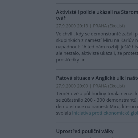
Aktivisté i policie ukázali na Sta
tvář
27.9.2000 20:13 | PRAHA (EkoList)
Ve chvíli, kdy se demonstranté začali
skupinkách z náměstí Míru na Karlův 
napadnout: "A teď nám rozbijí ještě his
ale nestalo, aktivisté ukázali, že prot
prostředky.
Patová situace v Anglické ulici naš
27.9.2000 20:09 | PRAHA (EkoList)
Téměř dvě a půl hodiny trvala nenásiln
se zúčastnilo 200 - 300 demonstrantů. 
demonstrace na náměstí Míru, kterou 
svolala
Iniciativa proti ekonomické glo
Uprostřed pouliční války