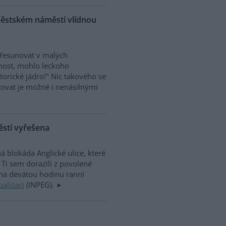
roměstském náměstí vlídnou
 přesunovat v malých
most, mohlo leckoho
torické jádro!" Nic takového se
estovat je možné i nenásilnými
těstí vyřešena
á blokáda Anglické ulice, které
Ti sem dorazili z povolené
na devátou hodinu ranní
balizaci
(INPEG).