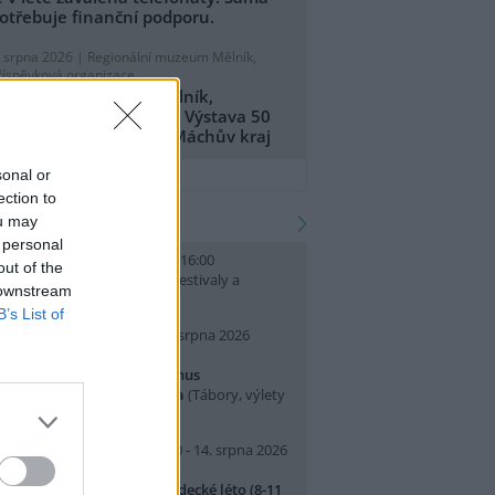
otřebuje finanční podporu.
. srpna 2026 |
Regionální muzeum Mělník,
říspěvková organizace
egionální muzeum Mělník,
říspěvková organizace: Výstava 50
et CHKO Kokořínsko - Máchův kraj
přidat tiskovou zprávu
sonal or
ection to
kalendář akcí
ou may
 personal
. srpna 2026 (neděle) 10:00 - 16:00
out of the
slava Světového dne lvů
(Festivaly a
 downstream
lavnosti, Praha 7 )
B’s List of
0. srpna 2026 (pondělí) - 14. srpna 2026
pátek)
rajeme si v Pralese - 2. turnus
říměstského letního tábora
(Tábory, výlety
 pobytové akce, Praha 19 )
0. srpna 2026 (pondělí) 07:30 - 14. srpna 2026
pátek) 16:30
říměstský tábor Přírodovědecké léto (8-11