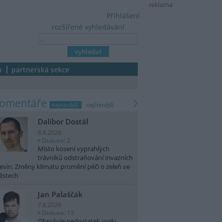
reklama
Přihlášení
rozšířené vyhledávání
a
partnerská sekce
komentáře
nejnovější
nejčtenější
Dalibor Dostál
8.8.2026
Diskuse: 2
Místo kosení vyprahlých
trávníků odstraňování invazních
evin. Změny klimatu promění péči o zeleň ve
ěstech
Jan Palaščák
7.8.2026
Diskuse: 13
Ohrožuje nedostatek vody