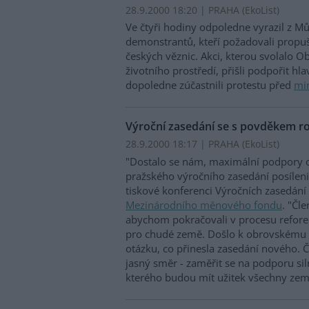
28.9.2000 18:20 | PRAHA (EkoList)
Ve čtyři hodiny odpoledne vyrazil z M
demonstrantů, kteří požadovali propuš
českých věznic. Akci, kterou svolalo 
životního prostředí, přišli podpořit hl
dopoledne zúčastnili protestu před
min
Výroční zasedání se s povděkem ro
28.9.2000 18:17 | PRAHA (EkoList)
"Dostalo se nám, maximální podpory o
pražského výročního zasedání posíleni
tiskové konferenci Výročních zasedání 
Mezinárodního měnového fondu
. "Čl
abychom pokračovali v procesu refor
pro chudé země. Došlo k obrovskému p
otázku, co přinesla zasedání nového. 
jasný směr - zaměřit se na podporu si
kterého budou mít užitek všechny zem