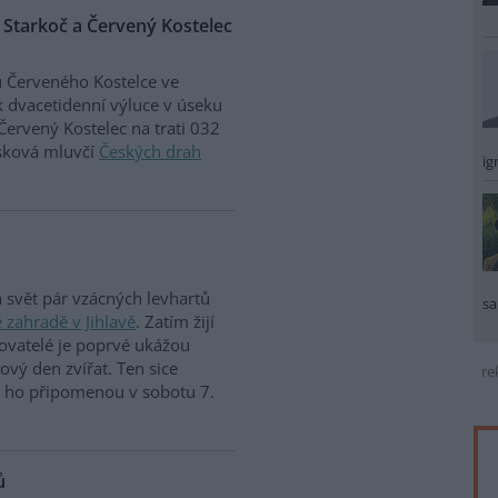
 Starkoč a Červený Kostelec
 Červeného Kostelce ve
k dvacetidenní výluce v úseku
Červený Kostelec na trati 032
isková mluvčí
Českých drah
ig
a svět pár vzácných levhartů
sa
 zahradě v Jihlavě
. Zatím žijí
ovatelé je poprvé ukážou
tový den zvířat. Ten sice
re
si ho připomenou v sobotu 7.
ů