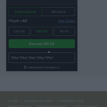
O NÁS
NOVINKY NA WEBU
INZERUJTE U NÁS
PODPOŘTE NÁS
PŘEBÍRÁNÍ OBSAHU
TIŠTĚNÝ EKOLIST