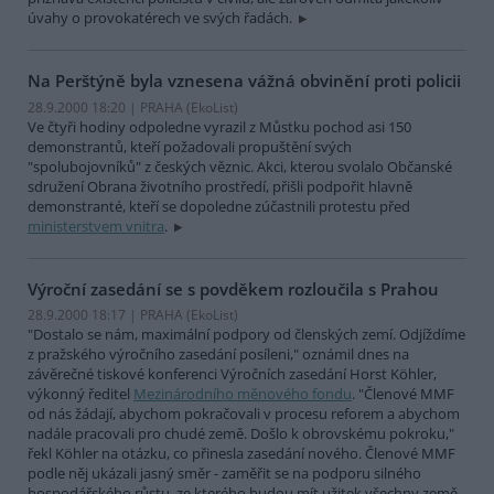
úvahy o provokatérech ve svých řadách.
Na Perštýně byla vznesena vážná obvinění proti policii
28.9.2000 18:20 | PRAHA (EkoList)
Ve čtyři hodiny odpoledne vyrazil z Můstku pochod asi 150
demonstrantů, kteří požadovali propuštění svých
"spolubojovníků" z českých věznic. Akci, kterou svolalo Občanské
sdružení Obrana životního prostředí, přišli podpořit hlavně
demonstranté, kteří se dopoledne zúčastnili protestu před
ministerstvem vnitra
.
Výroční zasedání se s povděkem rozloučila s Prahou
28.9.2000 18:17 | PRAHA (EkoList)
"Dostalo se nám, maximální podpory od členských zemí. Odjíždíme
z pražského výročního zasedání posíleni," oznámil dnes na
závěrečné tiskové konferenci Výročních zasedání Horst Köhler,
výkonný ředitel
Mezinárodního měnového fondu
. "Členové MMF
od nás žádají, abychom pokračovali v procesu reforem a abychom
nadále pracovali pro chudé země. Došlo k obrovskému pokroku,"
řekl Köhler na otázku, co přinesla zasedání nového. Členové MMF
podle něj ukázali jasný směr - zaměřit se na podporu silného
hospodářského růstu, ze kterého budou mít užitek všechny země