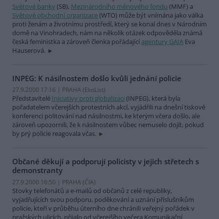
Světové banky
(SB),
Mezinárodního měnového fondu
(MMF) a
Světové obchodní organizace
(WTO) může být vnímána jako válka
proti ženám a životnímu prostředí, který se konal dnes v Národním
domě na Vinohradech, nám na několik otázek odpověděla známá
česká feministka a zároveň členka pořádající
agentury GAIA
Eva
Hauserová.
INPEG: K násilnostem došlo kvůli jednání policie
27.9.2000 17:16 | PRAHA (EkoList)
Představitelé
Iniciativy proti globalizaci
(INPEG), která byla
pořadatelem včerejších protestních akcí, vyjádřili na dnešní tiskové
konferenci politování nad násilnostmi, ke kterým včera došlo, ale
zároveň upozornili, že k násilnostem vůbec nemuselo dojít, pokud
by prý policie reagovala včas.
Občané děkují a podporují policisty v jejich střetech s
demonstranty
27.9.2000 16:50 | PRAHA (
ČIA
)
Stovky telefonátů a e-mailů od občanů z celé republiky,
vyjadřujících svou podporu, poděkování a uznání příslušníkům
policie, kteří v průběhu úterního dne chránili veřejný pořádek v
pražských ulicích, přijalo od včerejšího večera Komunikační