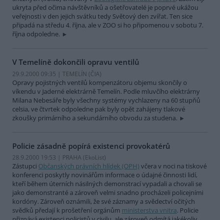
ukryta před očima návštěvníků a ošetřovatelé je poprvé ukážou
veřejnosti v den jejich svátku tedy Světový den zvířat. Ten sice
připadá na středu 4. října, ale v ZOO si ho připomenou v sobotu 7.
října odpoledne.
V Temelíně dokončili opravu ventilů
29.9.2000 09:35 | TEMELÍN (
ČIA
)
Opravy pojistných ventilů kompenzátoru objemu skončily o
víkendu v Jaderné elektrárně Temelín. Podle mluvčího elektrárny
Milana Nebesáře byly všechny systémy vychlazeny na 60 stupňů
celsia, ve čtvrtek odpoledne pak byly opět zahájeny tlakové
zkoušky primárního a sekundárního obvodu za studena.
Policie zásadně popírá existenci provokatérů
28.9.2000 19:53 | PRAHA (EkoList)
Zástupci
Občanských právních hlídek (OPH)
včera v noci na tiskové
konferenci poskytly novinářům informace o údajné činnosti lidí,
kteří během úterních násilných demonstrací vypadali a chovali se
jako demonstranté a zároveň velmi snadno procházeli policejními
kordóny. Zároveň oznámili, že své záznamy a svědectví očitých
svědků předají k prošetření orgánům
ministerstva vnitra
. Policie
přiznává existenci policistů v civilu, ale zároveň odmítá jakékoliv