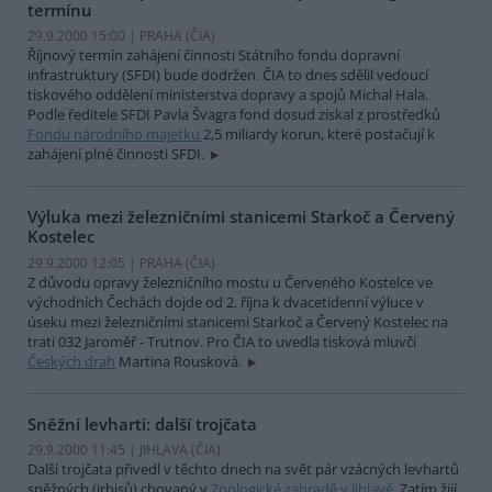
termínu
29.9.2000 15:00 | PRAHA (
ČIA
)
Říjnový termín zahájení činnosti Státního fondu dopravní
infrastruktury (SFDI) bude dodržen. ČIA to dnes sdělil vedoucí
tiskového oddělení ministerstva dopravy a spojů Michal Hala.
Podle ředitele SFDI Pavla Švagra fond dosud získal z prostředků
Fondu národního majetku
2,5 miliardy korun, které postačují k
zahájení plné činnosti SFDI.
Výluka mezi železničními stanicemi Starkoč a Červený
Kostelec
29.9.2000 12:05 | PRAHA (
ČIA
)
Z důvodu opravy železničního mostu u Červeného Kostelce ve
východních Čechách dojde od 2. října k dvacetidenní výluce v
úseku mezi železničními stanicemi Starkoč a Červený Kostelec na
trati 032 Jaroměř - Trutnov. Pro ČIA to uvedla tisková mluvčí
Českých drah
Martina Rousková.
Sněžní levharti: další trojčata
29.9.2000 11:45 | JIHLAVA (
ČIA
)
Další trojčata přivedl v těchto dnech na svět pár vzácných levhartů
sněžných (irbisů) chovaný v
Zoologické zahradě v Jihlavě
. Zatím žijí