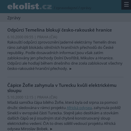
☰
/
zpravodajství
/
zprávy
Zprávy
Odpůrci Temelína blokují česko-rakouské hranice
6.10.2000 09:55 | PRAHA (
ČIA
)
Rakouští odpůrci zprovoznění Jaderné elektrárny Temelín dnes
ráno zahájili blokádu silničních hraničních přechodů do České
republiky. Podle dosavadních informací jsou však zatím
zablokovány jen přechody Dolní Dvořiště, Mikulov a Hnanice.
Odpůrci ale hodlají během dnešního dne zcela zablokovat všechny
česko-rakouské hraniční přechody.
Čápice Žofie zahynula v Turecku kvůli elektrickému
sloupu
5.10.2000 12:15 | PRAHA (
ČIA
)
Mladá samička čápa bílého Žofie, která byla od srpna za pomoci
družic sledována v rámci projektu
Africká odysea
, zahynula poblíž
Sinekli v evropské části Turecka. Stejně jako desítkám a stovkám
dalších čápů se jí osudným stal chybně konstruovaný sloup
elektrického vedení. ČIA to dnes sdělil vedoucí projektu Africká
odysea Miroslav Bobek.