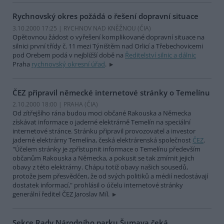
Rychnovský okres požádá o řešení dopravní situace
3.10.2000 17:25 | RYCHNOV NAD KNĚŽNOU (
ČIA
)
Opětovnou žádost o vyřešení komplikované dopravní situace na
silnici první třídy č. 11 mezi Týništěm nad Orlicí a Třebechovicemi
pod Orebem podá v nejbližší době na
Ředitelství silnic a dálnic
Praha
rychnovský okresní úřad
.
ČEZ připravil německé internetové stránky o Temelínu
2.10.2000 18:00 | PRAHA (
ČIA
)
Od zítřejšího rána budou moci občané Rakouska a Německa
získávat informace o jaderné elektrárně Temelín na speciální
internetové stránce. Stránku připravil provozovatel a investor
jaderné elektrárny Temelína, česká elektrárenská společnost
ČEZ
.
"Účelem stránky je zpřístupnit informace o Temelínu především
občanům Rakouska a Německa, a pokusit se tak zmírnit jejich
obavy z této elektrárny. Chápu totiž obavy našich sousedů,
protože jsem přesvědčen, že od svých politiků a médií nedostávají
dostatek informací," prohlásil o účelu internetové stránky
generální ředitel ČEZ Jaroslav Míl.
Sekce Rady Národního parku Šumava čeká