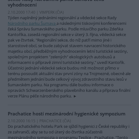
vyhodnocení
2.10.2000 17:40 | VIMPERK (
ČIA
)
Týden naplněný jednáními regionální a vědecké sekce Rady
Národního parku Šumava
a následnými tiskovými konferencemi
čeká Správu šumavského parku. Podle mluvčího parku Zdeňka
Kantoříka, zasedá regionální sekce v úterý 3. října, vědecká sekce
pak ve čtvrtek. "Regionální sekce, do níž patří mimo jiné i
starostové obcí, se bude zabývat stavem navracení historického
majetku obcí, předběžným vyhodnocením letní turistické sezóny,
společným projektem "zelených" ekologických autobusů a
informacemi o přípravě zimní turistické sezóny," uvedl Kantořík.
Účastníci jednání vědecké sekce budou mít možnost přímo v
terénu posoudit aktuální stav první zóny na Trojmezné, obecně ale
předmětem jednání bude celkový vývoj zdravotního stavu lesů v
šumavském parku. Na programu dále budou informace o
opravách Schwarzenberského plavebního kanálu a příprava finální
verze Plánu péče národního parku.
Prachatice hostí mezinárodní hygienické sympozium
2.10.2000 16:15 | PRACHATICE (
ČIA
)
Do prachatického hotelu Park se sjíždí hygienici z České republiky i
ze zahraničí, aby se tu od úterý do čtvrtka zúčastnili
mezinárodního sympozia o programu Teplice - Prachatice. "Tento