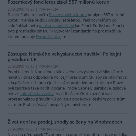
Pozemkový fond letos získá 557 milionů korun
27.9.2000 19:20 | PRAHA (
ČIA
)
Do letošního rozpočtu
Pozemkového fondu
poplyne 557 milionů
korun. "Peníze budou využity ještě letos," řekl novinářům po
jednání kabinetu
ministr zemědělství
Jan Fencl. Podle Jana Fencla
tyto prostředky směřují k vytvoření standardního prostředí, ve
kterém pracuje
Evropská unie
.
Zástupce Norského velvyslanectví navštívil Policejní
prezídium ČR
27.9.2000 18:15 | PRAHA (
ČIA
)
První tajemník Norského královského velvyslanectví Allon Groth
navštívil dnes odpoledne Policejní prezídium ČR, aby se informoval,
zda při zákrocích policejních složek proti demonstrujícím v Praze
byli zadrženi také norští občané. Podle Gabriely Bártíkové, tiskové
mluvčí
ministerstva vnitra
, vyjádřil Allon Groth uznání nad
profesionalitou příslušníků policie a poděkoval českým policistům
za to, že Praha zůstává bezpečným městem.
Život není na prodej, shodly se ženy na Vinohradech
27.9.2000 18:05 | PRAHA (EkoList)
Na cyklu přednášek "Život není na prodej" s podtitulem, že politika