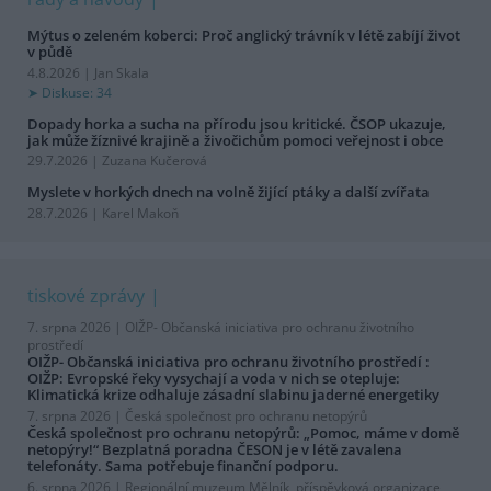
Mýtus o zeleném koberci: Proč anglický trávník v létě zabíjí život
v půdě
4.8.2026 | Jan Skala
Diskuse: 34
Dopady horka a sucha na přírodu jsou kritické. ČSOP ukazuje,
jak může žíznivé krajině a živočichům pomoci veřejnost i obce
29.7.2026 | Zuzana Kučerová
Myslete v horkých dnech na volně žijící ptáky a další zvířata
28.7.2026 | Karel Makoň
tiskové zprávy
7. srpna 2026 |
OIŽP- Občanská iniciativa pro ochranu životního
prostředí
OIŽP- Občanská iniciativa pro ochranu životního prostředí :
OIŽP: Evropské řeky vysychají a voda v nich se otepluje:
Klimatická krize odhaluje zásadní slabinu jaderné energetiky
7. srpna 2026 |
Česká společnost pro ochranu netopýrů
Česká společnost pro ochranu netopýrů: „Pomoc, máme v domě
netopýry!“ Bezplatná poradna ČESON je v létě zavalena
telefonáty. Sama potřebuje finanční podporu.
6. srpna 2026 |
Regionální muzeum Mělník, příspěvková organizace