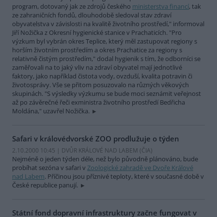
program, dotovaný jak ze zdrojů českého
ministerstva financí
, tak
ze zahraničních fondů, dlouhodobě sledoval stav zdraví
obyvatelstva v závislosti na kvalitě životního prostředí," informoval
Jiří Nožička z Okresní hygienické stanice v Prachaticích. "Pro
výzkum byl vybrán okres Teplice, který měl zastupovat regiony s
horším životním prostředím a okres Prachatice za regiony s
relativně čistým prostředím," dodal hygienik s tím, že odborníci se
zaměřovali na to jaký vliv na zdraví obyvatel mají jednotlivé
faktory, jako například čistota vody, ovzduší, kvalita potravin či
životosprávy. Vše se přitom posuzovalo na různých věkových
skupinách. "S výsledky výzkumu se bude moci seznámit veřejnost
až po závěrečné řeči exministra životního prostředí Bedřicha
Moldána," uzavřel Nožička.
Safari v královédvorské ZOO prodlužuje o týden
2.10.2000 10:45 | DVŮR KRÁLOVÉ NAD LABEM (
ČIA
)
Nejméně o jeden týden déle, než bylo původně plánováno, bude
probíhat sezóna v safari v
Zoologické zahradě ve Dvoře Králové
nad Labem
. Příčinou jsou příznivé teploty, které v současné době v
České republice panují.
Státní fond dopravní infrastruktury začne fungovat v