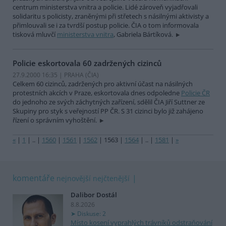
centrum ministerstva vnitra a policie. Lidé zároveň vyjadřovali
solidaritu s policisty, zraněnými při střetech s násilnými aktivisty a
přimlouvali se i za tvrdší postup policie. ČIA o tom informovala
tisková mluvčí
ministerstva vnitra
, Gabriela Bártíková.
Policie eskortovala 60 zadržených cizinců
27.9.2000 16:35 | PRAHA (
ČIA
)
Celkem 60 cizinců, zadržených pro aktivní účast na násilných
protestních akcích v Praze, eskortovala dnes odpoledne
Policie ČR
do jednoho ze svých záchytných zařízení, sdělil ČIA Jiří Suttner ze
Skupiny pro styk s veřejností PP ČR. S 31 cizinci bylo již zahájeno
řízení o správním vyhoštění.
«
|
1
|
..
|
1560
|
1561
|
1562
|
1563
|
1564
|
..
|
1581
|
»
komentáře
nejnovější
nejčtenější
Dalibor Dostál
8.8.2026
Diskuse: 2
Místo kosení vyprahlých trávníků odstraňování