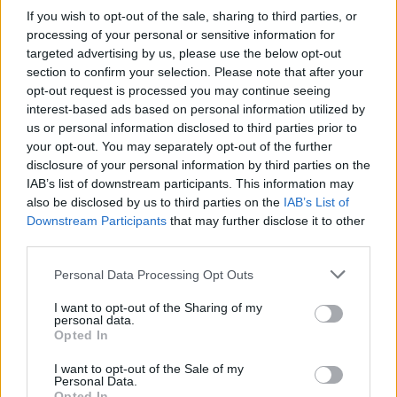
konkrétní odpovědi.
If you wish to opt-out of the sale, sharing to third parties, or
processing of your personal or sensitive information for
Úterní válka v ulicích Prahy objektivem EkoListu
targeted advertising by us, please use the below opt-out
28.9.2000 14:50 | PRAHA (EkoList)
section to confirm your selection. Please note that after your
Se zpožděním vám nabízíme fotografie z úterý 26. září, kdy se
opt-out request is processed you may continue seeing
demonstranti, mezi nimiž převládali zahraniční anarchisté a mladí
interest-based ads based on personal information utilized by
komunisté, pokusili zaútočit na
Kongresové centrum
, kde právě
us or personal information disclosed to third parties prior to
probíhal zahajovací ceremoniál Výročního zasedání
Světové banky
your opt-out. You may separately opt-out of the further
(SB)
a
Mezinárodního měnového fondu (MMF)
. Demonstranti se
disclosure of your personal information by third parties on the
rozdělili na dva velké proudy, z nichž jeden skončil na Nuselském
mostě a druhý se vydal přes Karlovo náměstí pod Vyšehrad. V
IAB’s list of downstream participants. This information may
Lumírově ulici pak agresivní a rozvášněný dav zaútočil dlažebními
also be disclosed by us to third parties on the
IAB’s List of
kostkami, kamením, cihlami a zápalnými lahvemi na policisty, kteří
Downstream Participants
that may further disclose it to other
se jim v přístupu ke Kongresovému centru snažili zabránit. Pouliční
third parties.
bitky pokračovaly ještě ve večerních hodinách, kdy profesionální
"revolucionáři", hovořící především italsky, zničili výlohy a vybavení
Personal Data Processing Opt Outs
restaurace
McDonalds
na Václavském náměstí a rozbily výlohy
restaurace
Kentucky Fried Chicken
na Václavském náměstí,
I want to opt-out of the Sharing of my
prodejny
Mercedes-Benz
na Vinohradské třídě a několika poboček
personal data.
IPB
v centru Prahy. Klid v ulicích se policistům podařilo obnovit až
Opted In
kolem půlnoci.
I want to opt-out of the Sale of my
Personal Data.
Reportér EkoListu surově zbit skinheady
Opted In