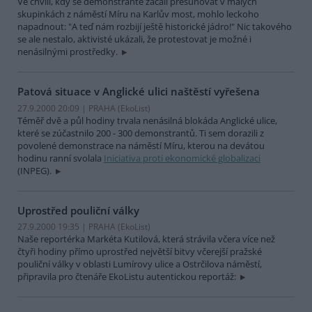
Ve chvíli, kdy se demonstranté začali přesunovat v malých
skupinkách z náměstí Míru na Karlův most, mohlo leckoho
napadnout: "A teď nám rozbijí ještě historické jádro!" Nic takového
se ale nestalo, aktivisté ukázali, že protestovat je možné i
nenásilnými prostředky.
Patová situace v Anglické ulici naštěstí vyřešena
27.9.2000 20:09 | PRAHA (EkoList)
Téměř dvě a půl hodiny trvala nenásilná blokáda Anglické ulice,
které se zúčastnilo 200 - 300 demonstrantů. Ti sem dorazili z
povolené demonstrace na náměstí Míru, kterou na devátou
hodinu ranní svolala
Iniciativa proti ekonomické globalizaci
(INPEG).
Uprostřed pouliční války
27.9.2000 19:35 | PRAHA (EkoList)
Naše reportérka Markéta Kutilová, která strávila včera více než
čtyři hodiny přímo uprostřed největší bitvy včerejší pražské
pouliční války v oblasti Lumírovy ulice a Ostrčilova náměstí,
připravila pro čtenáře EkoListu autentickou reportáž: