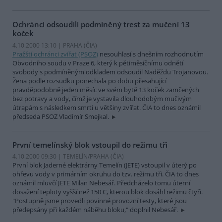
Ochránci odsoudili podmíněný trest za mučení 13
koček
4.10.2000 13:10 | PRAHA (
ČIA
)
Pražští ochránci zvířat (PSOZ)
nesouhlasí s dnešním rozhodnutím
Obvodního soudu v Praze 6, který k pětiměsíčnímu odnětí
svobody s podmíněným odkladem odsoudil Naděždu Trojanovou.
Žena podle rozsudku ponechala po dobu přesahující
pravděpodobně jeden měsíc ve svém bytě 13 koček zamčených
bez potravy a vody, čímž je vystavila dlouhodobým mučivým
útrapám s následkem smrti u většiny zvířat. ČIA to dnes oznámil
předseda PSOZ Vladimír Smejkal.
První temelínský blok vstoupil do režimu tři
4.10.2000 09:30 | TEMELÍN/PRAHA (
ČIA
)
První blok Jaderné elektrárny Temelín (JETE) vstoupil v úterý po
ohřevu vody v primárním okruhu do tzv. režimu tři. ČIA to dnes
oznámil mluvčí JETE Milan Nebesář. Předcházelo tomu úterní
dosažení teploty vyšší než 150 C, kterou blok dosáhl režimu čtyři.
"Postupně jsme provedli povinné provozní testy, které jsou
předepsány při každém náběhu bloku," doplnil Nebesář.