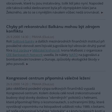
obrazovek, které tu jsou instalovány, tolik lidí jako nyní. Naposled
zde taková velká sledovanost byla při olympijském klání Jana
Železného, ale to se s nynějším návalem vůbec nedá srovnávat.
Chyby při rekonstrukci Balkánu mohou být zdrojem
konfliktu
26.9.2000 14:30 | PRAHA (EkoList)
Roli
Světové banky
a dalších mezinárodních finančních institucí při
poválečné obnově zemí bývalé Jugoslávie byl věnován druhý panel
fóra
Jiná zpráva
v
Městské knihovně
. Ivona Malbasic z organizace
CEE Bankwatch Network
uvedla, že nálety
NATO
na Jugoslávii a
bombardování továren u Dunaje, způsobily ekologické škody v
jeho povodí.
Kongresové centrum připomíná válečné ležení
26.9.2000 14:20 | PRAHA (EkoList)
Jako obklíčená poslední výspa světových finančníků vypadá
Kongresové centrum. Kolem dokola celé nově zrekonstruované
budovy stojí stovky doslova "obrněných" policistů s helmami,
které připomínají filmy o kosmonautech, s ochrannými štíty, které
vyvolávají vzpomínku na listopadové události roku 1989, s botami,
jež spíše připomínají lyžařské "přezkáče" a s kryty holenních kostí a