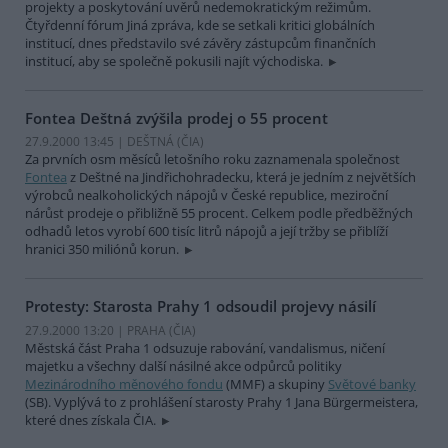
projekty a poskytování uvěrů nedemokratickým režimům.
Čtyřdenní fórum Jiná zpráva, kde se setkali kritici globálních
institucí, dnes představilo své závěry zástupcům finančních
institucí, aby se společně pokusili najít východiska.
Fontea Deštná zvýšila prodej o 55 procent
27.9.2000 13:45 | DEŠTNÁ (
ČIA
)
Za prvních osm měsíců letošního roku zaznamenala společnost
Fontea
z Deštné na Jindřichohradecku, která je jedním z největších
výrobců nealkoholických nápojů v České republice, meziroční
nárůst prodeje o přibližně 55 procent. Celkem podle předběžných
odhadů letos vyrobí 600 tisíc litrů nápojů a její tržby se přiblíží
hranici 350 miliónů korun.
Protesty: Starosta Prahy 1 odsoudil projevy násilí
27.9.2000 13:20 | PRAHA (
ČIA
)
Městská část Praha 1 odsuzuje rabování, vandalismus, ničení
majetku a všechny další násilné akce odpůrců politiky
Mezinárodního měnového fondu
(MMF) a skupiny
Světové banky
(SB). Vyplývá to z prohlášení starosty Prahy 1 Jana Bürgermeistera,
které dnes získala ČIA.