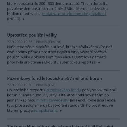
které se zúčastnilo 200 - 300 demonstrantů. Ti sem dorazili z
povolené demonstrace na náměstí Míru, kterou na devátou
hodinu ranní svolala
Iniciativa proti ekonomické globalizaci
(INPEG).
Uprostřed pouliční války
27.9.2000 19:35 | PRAHA (EkoList)
Naše reportérka Markéta Kutilová, která strávila včera více než
čtyři hodiny přímo uprostřed největší bitvy včerejší pražské
pouliční války v oblasti Lumírovy ulice a Ostrčilova náměstí,
připravila pro čtenáře EkoListu autentickou reportáž:
Pozemkový fond letos získá 557 milionů korun
27.9.2000 19:20 | PRAHA (
ČIA
)
Do letošního rozpočtu
Pozemkového fondu
poplyne 557 milionů
korun. "Peníze budou využity ještě letos," řekl novinářům po
jednání kabinetu
ministr zemědělství
Jan Fencl. Podle Jana Fencla
tyto prostředky směřují k vytvoření standardního prostředí, ve
kterém pracuje
Evropská unie
.
Zástupce Norského velvyslanectví navštívil Policejní