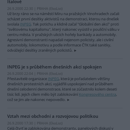
Italové
26.9.2000 22:30 | PRAHA (EkoList)
Už brzy ráno se na náměstí Míru na pražských Vinohradech začali
scházet první desítky aktivistů na demonstraci, kterou na dnešek
svolala
INPEG
. Tak potichu a klidně začal "Globální den akcí" proti
"světovému kapitalismu", který nakonec vyústil v pouliční válku v
centru města. V pražských ulicích hořely barikády a automobily.
Agresivní demonstranti napadali nejenom policisty, ale i civilní
automobily, lokomotivu a podle informace ČTK také sanitky,
odvážející desítky zraněných policistů.
INPEG je s průběhem dnešních akcí spokojen
26.9.2000 22:04 | PRAHA (EkoList)
Přestavitelé organizace
INPEG
, která je pořadatelem většiny
dnešních protestních akcí, vyjádřili uspokojení nad průběhem
dnešní celodenní demonstrace, které se zúčastnilo kolem deseti
tisíc lidí. Jejich cílem mělo být zablokování
Kongresového centra
,
což se jim ale nakonec nepovedlo.
Vztah mezi obchodní a rozvojovou politikou
26.9.2000 17:30 | PRAHA (EkoList)
Celá čtvrť je zablokována demonstranty, panelových diskusí v