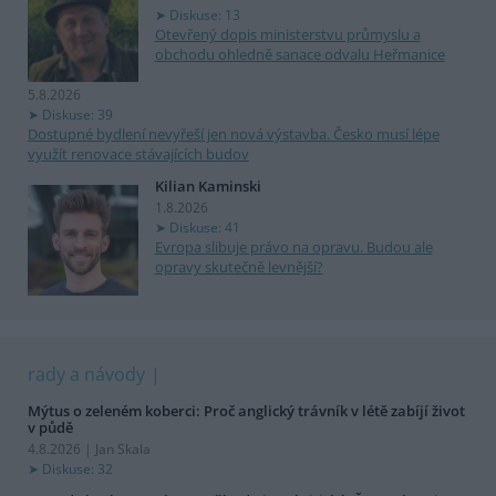
Diskuse: 13
Otevřený dopis ministerstvu průmyslu a
obchodu ohledně sanace odvalu Heřmanice
5.8.2026
Diskuse: 39
Dostupné bydlení nevyřeší jen nová výstavba. Česko musí lépe
využít renovace stávajících budov
Kilian Kaminski
1.8.2026
Diskuse: 41
Evropa slibuje právo na opravu. Budou ale
opravy skutečně levnější?
rady a návody
Mýtus o zeleném koberci: Proč anglický trávník v létě zabíjí život
v půdě
4.8.2026 | Jan Skala
Diskuse: 32