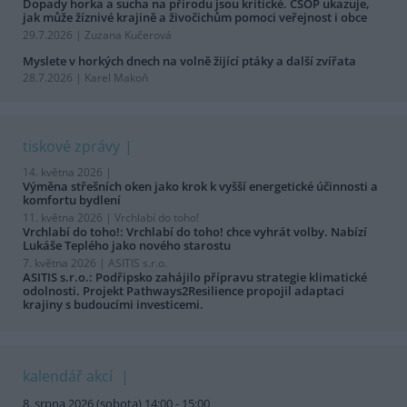
Dopady horka a sucha na přírodu jsou kritické. ČSOP ukazuje,
jak může žíznivé krajině a živočichům pomoci veřejnost i obce
29.7.2026 | Zuzana Kučerová
Myslete v horkých dnech na volně žijící ptáky a další zvířata
28.7.2026 | Karel Makoň
tiskové zprávy
14. května 2026 |
Výměna střešních oken jako krok k vyšší energetické účinnosti a
komfortu bydlení
11. května 2026 |
Vrchlabí do toho!
Vrchlabí do toho!: Vrchlabí do toho! chce vyhrát volby. Nabízí
Lukáše Teplého jako nového starostu
7. května 2026 |
ASITIS s.r.o.
ASITIS s.r.o.: Podřipsko zahájilo přípravu strategie klimatické
odolnosti. Projekt Pathways2Resilience propojil adaptaci
krajiny s budoucími investicemi.
kalendář akcí
8. srpna 2026 (sobota) 14:00 - 15:00