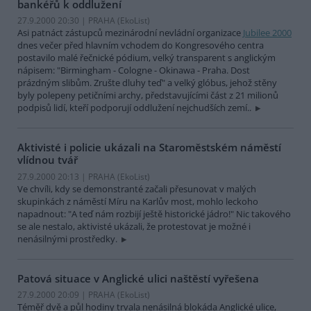
bankéřů k oddlužení
27.9.2000 20:30 | PRAHA (EkoList)
Asi patnáct zástupců mezinárodní nevládní organizace
Jubilee 2000
dnes večer před hlavním vchodem do Kongresového centra
postavilo malé řečnické pódium, velký transparent s anglickým
nápisem: "Birmingham - Cologne - Okinawa - Praha. Dost
prázdným slibům. Zrušte dluhy teď" a velký glóbus, jehož stěny
byly polepeny petičními archy, představujícími část z 21 milionů
podpisů lidí, kteří podporují oddlužení nejchudších zemí..
Aktivisté i policie ukázali na Staroměstském náměstí
vlídnou tvář
27.9.2000 20:13 | PRAHA (EkoList)
Ve chvíli, kdy se demonstranté začali přesunovat v malých
skupinkách z náměstí Míru na Karlův most, mohlo leckoho
napadnout: "A teď nám rozbijí ještě historické jádro!" Nic takového
se ale nestalo, aktivisté ukázali, že protestovat je možné i
nenásilnými prostředky.
Patová situace v Anglické ulici naštěstí vyřešena
27.9.2000 20:09 | PRAHA (EkoList)
Téměř dvě a půl hodiny trvala nenásilná blokáda Anglické ulice,