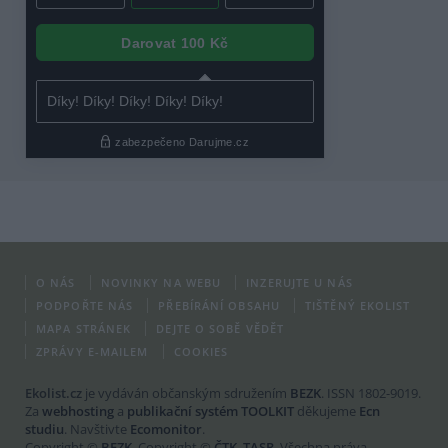
O NÁS
NOVINKY NA WEBU
INZERUJTE U NÁS
PODPOŘTE NÁS
PŘEBÍRÁNÍ OBSAHU
TIŠTĚNÝ EKOLIST
MAPA STRÁNEK
DEJTE O SOBĚ VĚDĚT
ZPRÁVY E-MAILEM
COOKIES
Ekolist.cz
je vydáván občanským sdružením
BEZK
. ISSN 1802-9019.
Za
webhosting
a
publikační systém TOOLKIT
děkujeme
Ecn
studiu
. Navštivte
Ecomonitor
.
Copyright ©
BEZK
. Copyright ©
ČTK
,
TASR
. Všechna práva