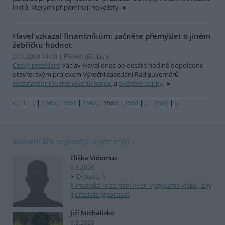
loktů, kterými připomínají hokejisty.
Havel vzkázal finančníkům: začněte přemýšlet o jiném
žebříčku hodnot
26.9.2000 14:00 | PRAHA (EkoList)
Český prezident
Václav Havel dnes po desáté hodině dopoledne
otevřel svým projevem Výroční zasedání Rad guvernérů
Mezinárodního měnového fondu
a
Světové banky
.
«
|
1
|
..
|
1560
|
1561
|
1562
|
1563
|
1564
|
..
|
1581
|
»
komentáře
nejnovější
nejčtenější
Eliška Vidomus
6.8.2026
Diskuse: 6
Klimatická krize není over. Vyzýváme vládu, aby
ji přestala ignorovat
Jiří Michalisko
6.8.2026