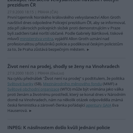
prezídium ČR
27.9.2000 18:15 | PRAHA (
ČIA
)
První tajemník Norského královského velvyslanectví Allon Groth
navštívil dnes odpoledne Policejní prezídium ČR, aby se informoval,
zda při zákrocích policejních složek proti demonstrujícím v Praze
byli zadrženi také norští občané. Podle Gabriely Bártíkové, tiskové
mluvčí
ministerstva vnitra
, vyjádřil Allon Groth uznání nad
profesionalitou příslušníků policie a poděkoval českým policistům
za to, že Praha zůstává bezpečným městem.
Život není na prodej, shodly se ženy na Vinohradech
27.9.2000 18:05 | PRAHA (EkoList)
Na cyklu přednášek "Život není na prodej" s podtitulem, že politika
Světové banky
(SB),
Mezinárodního měnového fondu
(MMF) a
Světové obchodní organizace
(WTO) může být vnímána jako válka
proti ženám a životnímu prostředí, který se konal dnes v Národním
domě na Vinohradech, nám na několik otázek odpověděla známá
česká feministka a zároveň členka pořádající
agentury GAIA
Eva
Hauserová.
INPEG: K násilnostem došlo kvůli jednání policie