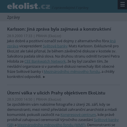
☰
/
zpravodajství
/
zprávy
Zprávy
Karlsson: Jiná zpráva byla zajímavá a konstruktivní
28.9.2000 17:33 | PRAHA (EkoList)
Jako dobré a pozitivní označil své dojmy z alternativního fóra
Jiná
zpráva
viceprezident
Světové banky
Mats Karlsson. Exkluzivně pro
EkoList ale také přiznal, že během závěrečné diskuse v kostele sv.
Salvátora padala silná slova. Na druhou stranu odmítl tvrzení Petra
Hlobila ze
CEE Bankwatch Network
, že by byl zaražen tím, že
nevládní organizace si v panelové diskusi nenechaly líbit obecné
fráze Světové banky i
Mezinárodního měnového fondu
, a chtěly
konkrétní odpovědi.
Úterní válka v ulicích Prahy objektivem EkoListu
28.9.2000 14:50 | PRAHA (EkoList)
Se zpožděním vám nabízíme fotografie z úterý 26. září, kdy se
demonstranti, mezi nimiž převládali zahraniční anarchisté a mladí
komunisté, pokusili zaútočit na
Kongresové centrum
, kde právě
probíhal zahajovací ceremoniál Výročního zasedání
Světové banky
(SB)
a
Mezinárodního měnového fondu (MMF)
. Demonstranti se