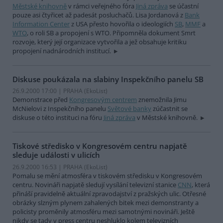
Městské knihovně
v rámci veřejného fóra
Jiná zpráva
se účastní
pouze asi čtyřicet až padesát posluchačů. Lisa Jordanová z
Bank
Information Center
z USA přesto hovořila o ideologiích
SB
,
MMF
a
WTO
, o roli SB a propojení s WTO. Připomněla dokument Smrt
rozvoje, který její organizace vytvořila a jež obsahuje kritiku
propojení nadnárodních institucí.
Diskuse poukázala na slabiny Inspekčního panelu SB
26.9.2000 17:00 | PRAHA (EkoList)
Demonstrace před
Kongresovým centrem
znemožnila Jimu
McNielovi z Inspekčního panelu
Světové banky
zúčastnit se
diskuse o této instituci na fóru
Jiná zpráva
v Městské knihovně.
Tiskové středisko v Kongresovém centru napjatě
sleduje události v ulicích
26.9.2000 16:53 | PRAHA (EkoList)
Pomalu se mění atmosféra v tiskovém středisku v Kongresovém
centru. Novináři napjatě sledují vysílání televizní stanice
CNN
, která
přináší pravidelně aktuální zpravodajství z pražských ulic. Otřesné
obrázky slzným plynem zahalených bitek mezi demonstranty a
policisty proměnily atmosféru mezi samotnými novináři. Ještě
nikdy se tady v press centru neshluklo kolem televizních