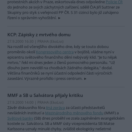
protestních akcích v Praze, eskortovala dnes odpoledne
Policie ČR
do jednoho ze svých záchytných zařízení, sdělil ČIA Jiří Suttner ze
Skupiny pro styk s veřejností PP ČR. S 31 cizinci bylo již zahájeno
řízení o správním vyhoštění.
KCP: Zápisky z mrtvého domu
27.9.2000 16:30 | PRAHA (EkoList)
Na rozdíl od včerejšího divokého dne, kdy se touto dobou
proměnilo okolí
Kongresového centra
v bojiště, vládne nyní v
epicentru světového finančního dění nebývalý klid. "Je tu nějak
mrtvo," řekl mi dnes jeden z členů pomocného personálu. "Už
dlouho jsem neviděl na chodbách žádného delegáta," dodal.
Většina finančníků se nyní účastní odpolední části výročních
zasedání. Výrazně prořídlo i press centrum.
MMF a SB u Salvátora přijaly kritiku
27.9.2000 14:00 | PRAHA (EkoList)
Závěr diskusního fóra
Jiná zpráva
za účasti představitelů
nevládních institucí a
Mezinárodního měnového fondu
(MMF) a
Světové banky
(SB) dnes proběhl ve zcela zaplněném evangelickém
kostele sv. Salvátora. SB a MMF ústy viceprezidenta SB Matse
Karlssona uznaly minulé chyby, zvláště ekologicky nešetrné