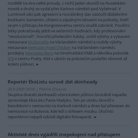
rozdělili na dva velké proudy, z nichž jeden skončil na Nuselském
mostě a druhý se vydal přes Karlovo náměstí pod Vyšehrad. V
Lumírově ulici pak agresivní a rozvášněný dav zaútočil dlažebními
kostkami, kamením, cihlami a zápalnými lahvemi na policisty, kteří
se jim v přístupu ke Kongresovému centru snažili zabránit. Pouliční
bitky pokračovaly ještě ve večerních hodinách, kdy profesionální
"revolucionáři", hovořící především italsky, zničili výlohy a vybavení
restaurace
McDonalds
na Václavském náměstí a rozbily výlohy
restaurace
Kentucky Fried Chicken
na Václavském náměstí,
prodejny
Mercedes-Benz
na Vinohradské třídě a několika poboček
IPB
v centru Prahy. Klid v ulicích se policistům podařilo obnovit až
kolem půlnoci.
Reportér EkoListu surově zbit skinheady
28.9.2000 09:00 | PRAHA (EkoList)
Skupina dvaceti skinheadů včera kolem půlnoci brutálně napadla
zpravodaje EkoListu Pavla Vladyku. Ten po útoku skončil v
bezvědomí v nemocnici na Karlově náměstí a dnes byl převezen do
nemocnice na Bulovce, kde leží s otřesem mozku. Útočníci
reportérovi nejspíš odcizili digitální fotoaparát.
Aktivisté dnes vyjádřili znepokojení nad přístupem