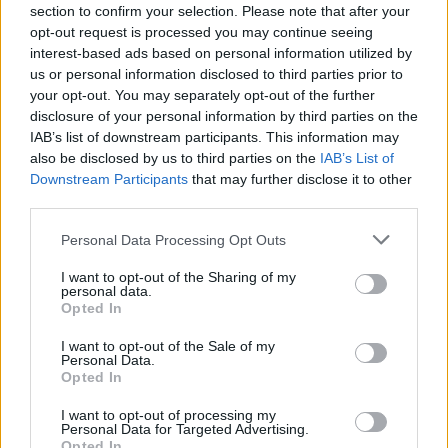
section to confirm your selection. Please note that after your
Protesty: Hasiči včera zasahovali u devíti požárů
opt-out request is processed you may continue seeing
interest-based ads based on personal information utilized by
27.9.2000 10:05 | PRAHA (
ČIA
)
Hasičský záchranný sbor (HSZ)
musel v úterý na území hlavního
us or personal information disclosed to third parties prior to
města likvidovat celkem devět požárů, přičemž osm z nich bylo
your opt-out. You may separately opt-out of the further
dílem odpůrců globalizace. Jednalo se o požáry narychlo
disclosure of your personal information by third parties on the
vytvořených barikád a jeden zapálený osobní automobil. Okolní
IAB’s list of downstream participants. This information may
domy naštěstí nebyly požáry zasaženy. ČIA to sdělil tiskový mluvčí
also be disclosed by us to third parties on the
IAB’s List of
ředitelství HSZ Zdeněk Ráž. Pro zvýšení akceschopnosti posílil v
průběhu úterý HZS hl. m. Prahy jednotky o techniku a příslušníky
Downstream Participants
that may further disclose it to other
zálohy. Povolány byly též zálohy hasičských sborů okresů Praha-
third parties.
západ a Kladno. "Pro případ potřeby jsou v pohotovosti
připraveny další jednotky," dodal Ráž. Na posílení bezpečnosti
Personal Data Processing Opt Outs
delegátů zasedání
Mezinárodního měnového fondu
a skupiny
Světové banky
byla v podvečerních hodinách vytvořena i dočasná
I want to opt-out of the Sharing of my
mobilní požární stanice na pražském Výstavišti, doplnil mluvčí.
personal data.
Opted In
Organizátoři Jiné zprávy včerejší boje v ulicích odsoudili
I want to opt-out of the Sale of my
Personal Data.
27.9.2000 08:15 | PRAHA (EkoList)
Opted In
Včerejší boje v ulicích Prahy ve svém prohlášení ostře odsoudili
organizátoři Alternativního fóra
Jiná zpráva
, které dnes končí
I want to opt-out of processing my
diskusí v evangelickém kostele sv. Salvátora. "
CEE Bankwatch
Personal Data for Targeted Advertising.
Network
,
Přátelé Země
(Friends of the Earth) a
Milostivé léto 2000
Opted In