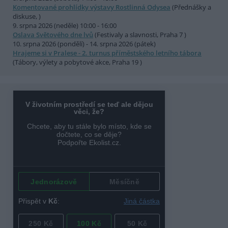
Komentované prohlídky výstavy Rostlinná Odysea
(Přednášky a
diskuse, )
9. srpna 2026 (neděle) 10:00 - 16:00
Oslava Světového dne lvů
(Festivaly a slavnosti, Praha 7 )
10. srpna 2026 (pondělí) - 14. srpna 2026 (pátek)
Hrajeme si v Pralese - 2. turnus příměstského letního tábora
(Tábory, výlety a pobytové akce, Praha 19 )