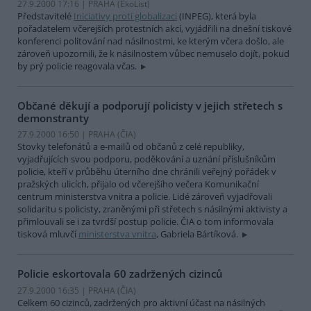
27.9.2000 17:16 | PRAHA (EkoList)
Představitelé
Iniciativy proti globalizaci
(INPEG), která byla
pořadatelem včerejších protestních akcí, vyjádřili na dnešní tiskové
konferenci politování nad násilnostmi, ke kterým včera došlo, ale
zároveň upozornili, že k násilnostem vůbec nemuselo dojít, pokud
by prý policie reagovala včas.
Občané děkují a podporují policisty v jejich střetech s
demonstranty
27.9.2000 16:50 | PRAHA (
ČIA
)
Stovky telefonátů a e-mailů od občanů z celé republiky,
vyjadřujících svou podporu, poděkování a uznání příslušníkům
policie, kteří v průběhu úterního dne chránili veřejný pořádek v
pražských ulicích, přijalo od včerejšího večera Komunikační
centrum ministerstva vnitra a policie. Lidé zároveň vyjadřovali
solidaritu s policisty, zraněnými při střetech s násilnými aktivisty a
přimlouvali se i za tvrdší postup policie. ČIA o tom informovala
tisková mluvčí
ministerstva vnitra
, Gabriela Bártíková.
Policie eskortovala 60 zadržených cizinců
27.9.2000 16:35 | PRAHA (
ČIA
)
Celkem 60 cizinců, zadržených pro aktivní účast na násilných