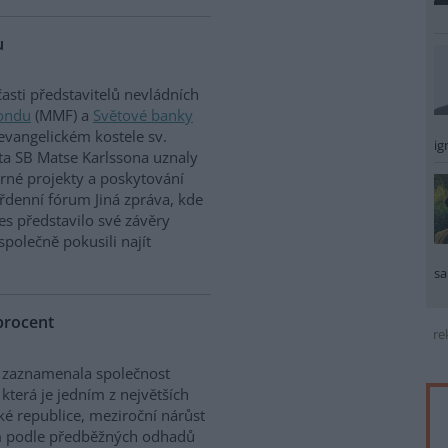
u
asti představitelů nevládních
ondu
(MMF) a
Světové banky
evangelickém kostele sv.
ig
ta SB Matse Karlssona uznaly
trné projekty a poskytování
denní fórum Jiná zpráva, kde
dnes představilo své závěry
společně pokusili najít
sa
procent
re
u zaznamenala společnost
která je jedním z největších
é republice, meziroční nárůst
em podle předběžných odhadů