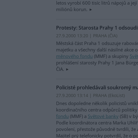
letos vyrobí 600 tisíc litrů nápojů a její
miliónů korun.
Protesty: Starosta Prahy 1 odsoudil
27.9.2000 13:20 | PRAHA (
ČIA
)
Městská část Praha 1 odsuzuje rabován
majetku a všechny další násilné akce 
měnového fondu
(MMF) a skupiny
Svě
prohlášení starosty Prahy 1 Jana Bürge
ČIA.
Policisté prohledávali soukromý m
27.9.2000 13:14 | PRAHA (EkoList)
Dnes dopoledne několik policistů vni
koordinačního centra odpůrců politik
fondu
(MMF) a
Světové banky
(SB) v bý
Podle koordinátora centra Marka Uhlí
povolení, přestože původně tvrdili, že a
Majitel prý telefonicky potvrdil, že o po