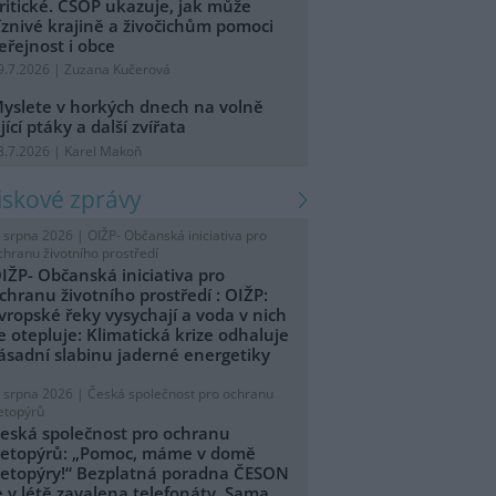
ritické. ČSOP ukazuje, jak může
íznivé krajině a živočichům pomoci
eřejnost i obce
9.7.2026 | Zuzana Kučerová
yslete v horkých dnech na volně
ijící ptáky a další zvířata
8.7.2026 | Karel Makoň
tiskové zprávy
. srpna 2026 |
OIŽP- Občanská iniciativa pro
chranu životního prostředí
IŽP- Občanská iniciativa pro
chranu životního prostředí : OIŽP:
vropské řeky vysychají a voda v nich
e otepluje: Klimatická krize odhaluje
ásadní slabinu jaderné energetiky
. srpna 2026 |
Česká společnost pro ochranu
etopýrů
eská společnost pro ochranu
etopýrů: „Pomoc, máme v domě
etopýry!“ Bezplatná poradna ČESON
e v létě zavalena telefonáty. Sama