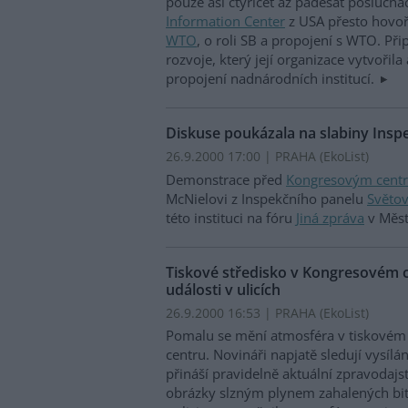
pouze asi čtyřicet až padesát poslucha
Information Center
z USA přesto hovoři
WTO
, o roli SB a propojení s WTO. P
rozvoje, který její organizace vytvořila
propojení nadnárodních institucí.
Diskuse poukázala na slabiny Insp
26.9.2000 17:00 | PRAHA (EkoList)
Demonstrace před
Kongresovým cent
McNielovi z Inspekčního panelu
Světo
této instituci na fóru
Jiná zpráva
v Měst
Tiskové středisko v Kongresovém c
události v ulicích
26.9.2000 16:53 | PRAHA (EkoList)
Pomalu se mění atmosféra v tiskovém
centru. Novináři napjatě sledují vysílán
přináší pravidelně aktuální zpravodajst
obrázky slzným plynem zahalených bi