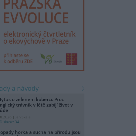
rady a návody
ýtus o zeleném koberci: Proč
nglický trávník v létě zabíjí život v
ůdě
.8.2026 | Jan Skala
Diskuse: 34
opady horka a sucha na přírodu jsou