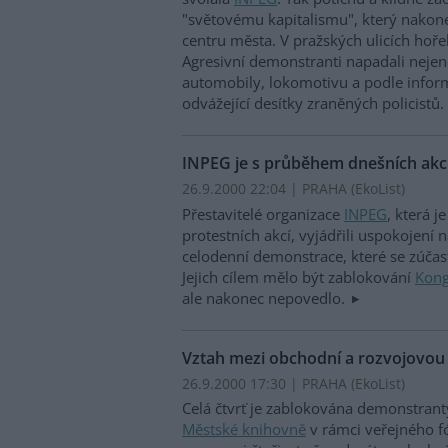
"světovému kapitalismu", který nakonec
centru města. V pražských ulicích hoře
Agresivní demonstranti napadali nejenom
automobily, lokomotivu a podle inform
odvážející desítky zraněných policistů.
INPEG je s průběhem dnešních akc
26.9.2000 22:04 | PRAHA (EkoList)
Přestavitelé organizace
INPEG
, která 
protestních akcí, vyjádřili uspokojen
celodenní demonstrace, které se zúčastn
Jejich cílem mělo být zablokování
Kong
ale nakonec nepovedlo.
Vztah mezi obchodní a rozvojovou 
26.9.2000 17:30 | PRAHA (EkoList)
Celá čtvrť je zablokována demonstrant
Městské knihovně
v rámci veřejného f