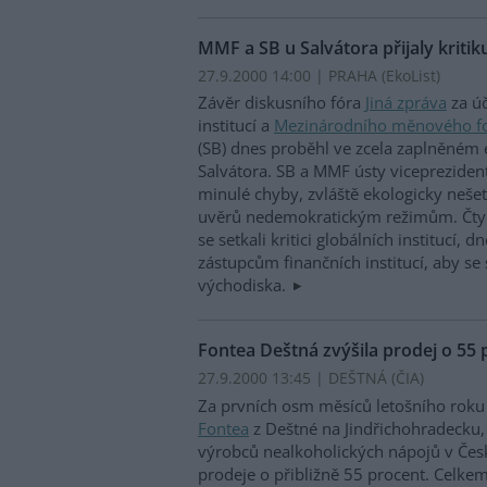
MMF a SB u Salvátora přijaly kritik
27.9.2000 14:00 | PRAHA (EkoList)
Závěr diskusního fóra
Jiná zpráva
za úč
institucí a
Mezinárodního měnového f
(SB) dnes proběhl ve zcela zaplněném 
Salvátora. SB a MMF ústy vicepreziden
minulé chyby, zvláště ekologicky neše
uvěrů nedemokratickým režimům. Čtyř
se setkali kritici globálních institucí, 
zástupcům finančních institucí, aby se 
východiska.
Fontea Deštná zvýšila prodej o 55 
27.9.2000 13:45 | DEŠTNÁ (
ČIA
)
Za prvních osm měsíců letošního rok
Fontea
z Deštné na Jindřichohradecku, 
výrobců nealkoholických nápojů v Česk
prodeje o přibližně 55 procent. Celk