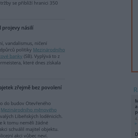
 tržby se přiblíží hranici 350
 projevy násilí
í, vandalismus, ničení
odpůrců politiky
Mezinárodního
tové banky
(SB). Vyplývá to z
rmeistera, které dnes získala
ajetek zřejmě bez povolení
M
klo do budov Otevřeného
a
y
Mezinárodního měnového
p
valých Libeňských loděnicích.
4
ře k tomu neměli žádné
kci schválil majitel objektu.
D
licejní akci vůbec neví.