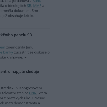
čů. Lisa Jordanová z
Bank
la o ideologiích
SB
,
MMF
a
řipomněla dokument Smrt
 a jež obsahuje kritiku
ekčního panelu SB
rem
znemožnila Jimu
vé banky
zúčastnit se diskuse o
ské knihovně.
entru napjatě sleduje
 středisku v Kongresovém
í televizní stanice
CNN
, která
ví z pražských ulic. Otřesné
tek mezi demonstranty a