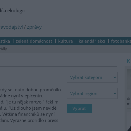
í a ekologii
ravodajství
/
zprávy
istika
zelená domácnost
kultura
kalendář akcí
fotobank
ciály
 kdy se touto dobou proměnilo
ládne nyní v epicentru
dř
. "Je tu nějak mrtvo," řekl mi
m
lu. "Už dlouho jsem neviděl
 Většina finančníků se nyní
dání. Výrazně prořídlo i press