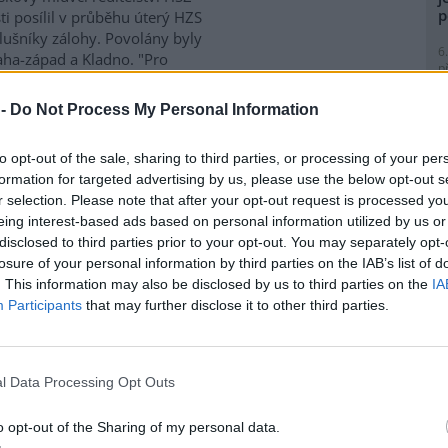
p
i posílil v průběhu úterý HZS
slušníky zálohy. Povolány byly
6
aha-západ a Kladno. "Pro
p
raveny další jednotky," dodal
R
 zasedání
Mezinárodního
p
 -
Do Not Process My Personal Information
anky
byla v podvečerních
l
 požární stanice na pražském
to opt-out of the sale, sharing to third parties, or processing of your per
formation for targeted advertising by us, please use the below opt-out s
r selection. Please note that after your opt-out request is processed y
eing interest-based ads based on personal information utilized by us or
je v ulicích odsoudili
1
disclosed to third parties prior to your opt-out. You may separately opt-
(
losure of your personal information by third parties on the IAB’s list of
H
rohlášení ostře odsoudili
. This information may also be disclosed by us to third parties on the
IA
p
práva
, které dnes končí diskusí
Participants
that may further disclose it to other third parties.
a
CEE Bankwatch Network
,
ilostivé léto 2000
(Jubilee
1
lenou reformu
Světové banky
a
(
P
u přesvědčeni o právu vyjádřit
l Data Processing Opt Outs
le
ároveň ale ostře odsuzují
)
 které se rozhodly pro násilné
o opt-out of the Sharing of my personal data.
 které včera poskytli EkoListu
1