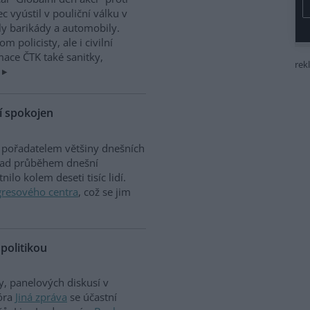
 vyústil v pouliční válku v
ly barikády a automobily.
 policisty, ale i civilní
ace ČTK také sanitky,
rek
í spokojen
je pořadatelem většiny dnešních
í nad průběhem dnešní
ilo kolem deseti tisíc lidí.
resového centra
, což se jim
politikou
y, panelových diskusí v
óra
Jiná zpráva
se účastní