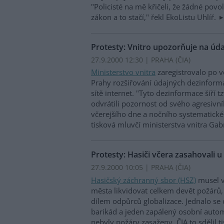
"Policisté na mě křičeli, že žádné povo
zákon a to stačí," řekl EkoListu Uhlíř.
Protesty: Vnitro upozorňuje na úd
27.9.2000 12:30 | PRAHA (
ČIA
)
Ministerstvo vnitra
zaregistrovalo po vč
Prahy rozšiřování údajných dezinforma
sítě internet. "Tyto dezinformace šíří t
odvrátili pozornost od svého agresiv
včerejšího dne a nočního systematickéh
tisková mluvčí ministerstva vnitra Gab
Protesty: Hasiči včera zasahovali u
27.9.2000 10:05 | PRAHA (
ČIA
)
Hasičský záchranný sbor (HSZ)
musel v
města likvidovat celkem devět požárů,
dílem odpůrců globalizace. Jednalo se
barikád a jeden zapálený osobní autom
nebyly požáry zasaženy. ČIA to sdělil t