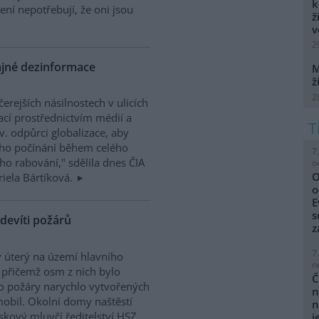
k
lení nepotřebují, že oni jsou
ž
v
2
ajné dezinformace
M
ž
2
erejších násilnostech v ulicích
cí prostřednictvím médií a
zv. odpůrci globalizace, aby
ního počínání během celého
7
o rabování," sdělila dnes ČIA
o
O
riela Bártíková.
o
E
s
 devíti požárů
z
7
 úterý na území hlavního
n
 přičemž osm z nich bylo
Č
 o požáry narychlo vytvořených
n
obil. Okolní domy naštěstí
n
iskový mluvčí ředitelství HSZ
j