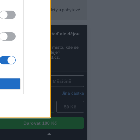
pátek) 16:30
arma CityCamp
(Tábory, výlety a pobytové
kce, Praha 10 )