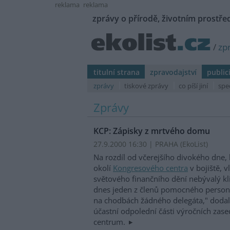
reklama
reklama
zprávy o přírodě, životním prostřed
/
zp
titulní strana
zpravodajství
public
zprávy
tiskové zprávy
co píší jiní
spe
Zprávy
KCP: Zápisky z mrtvého domu
27.9.2000 16:30 | PRAHA (EkoList)
Na rozdíl od včerejšího divokého dne,
okolí
Kongresového centra
v bojiště, v
světového finančního dění nebývalý klid
dnes jeden z členů pomocného personá
na chodbách žádného delegáta," dodal.
účastní odpolední části výročních zase
centrum.