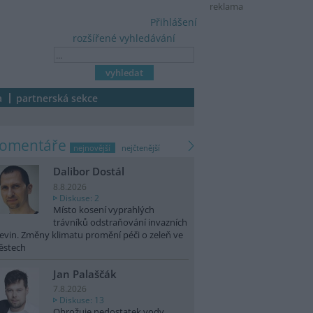
reklama
Přihlášení
rozšířené vyhledávání
a
partnerská sekce
komentáře
nejnovější
nejčtenější
Dalibor Dostál
8.8.2026
Diskuse: 2
Místo kosení vyprahlých
trávníků odstraňování invazních
evin. Změny klimatu promění péči o zeleň ve
ěstech
Jan Palaščák
7.8.2026
Diskuse: 13
Ohrožuje nedostatek vody