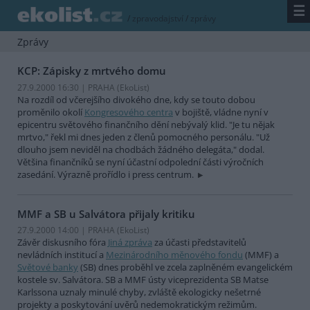
☰
/
zpravodajství
/
zprávy
Zprávy
KCP: Zápisky z mrtvého domu
27.9.2000 16:30 | PRAHA (EkoList)
Na rozdíl od včerejšího divokého dne, kdy se touto dobou
proměnilo okolí
Kongresového centra
v bojiště, vládne nyní v
epicentru světového finančního dění nebývalý klid. "Je tu nějak
mrtvo," řekl mi dnes jeden z členů pomocného personálu. "Už
dlouho jsem neviděl na chodbách žádného delegáta," dodal.
Většina finančníků se nyní účastní odpolední části výročních
zasedání. Výrazně prořídlo i press centrum.
MMF a SB u Salvátora přijaly kritiku
27.9.2000 14:00 | PRAHA (EkoList)
Závěr diskusního fóra
Jiná zpráva
za účasti představitelů
nevládních institucí a
Mezinárodního měnového fondu
(MMF) a
Světové banky
(SB) dnes proběhl ve zcela zaplněném evangelickém
kostele sv. Salvátora. SB a MMF ústy viceprezidenta SB Matse
Karlssona uznaly minulé chyby, zvláště ekologicky nešetrné
projekty a poskytování uvěrů nedemokratickým režimům.