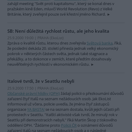
zahájil meeting "Svět proti kapitalismu", který se konal dnes v
pražském kině Eden, mluvčí World Revolution (Revo) z Velké
Británie, který zveřejnil pouze své křestní jméno Richard.
SB: Není důležitá rychlost růstu, ale jeho kvalita
25.9.2000 19:00 | PRAHA (EkoList)
Zpráva o kvalitě růstu, kterou dnes zveřejnila
Světová banka
, říká,
že poslední dekáda 20. století přinesla jednak velký ekonomický
pokrok v některých částech světa, jednak také stagnace a
překážky, a to dokonce v zemích, které předtím dosahovaly
neuvěřitelných rychlostí v ekonomickém růstu.
Italové tvrdí, že v Seattlu nebyli
25.9.2000 17:50 | PRAHA (EkoList)
Občanské právní hlídky (OPH)
žádají policii o přezkoumání důvodů
zařazení čtyř Italů na seznam nežádoucích osob. Jak EkoList
informoval už včera, policie uvedla, že jména čtyř zástupců
organizace
YA BASTA!
se na seznam dostala, kvůli jejich účasti při
protestech v Seattlu. "Italští aktivisté však tvrdí, že minulý rok v
Seattlu při demonstracích nebyli," říká Martin Škop z tiskového
oddělení OPH. "Žádáme proto
Policii ČR
o oznámení důvodů
zařazení Italů na seznam nežádoucích osob a o následné