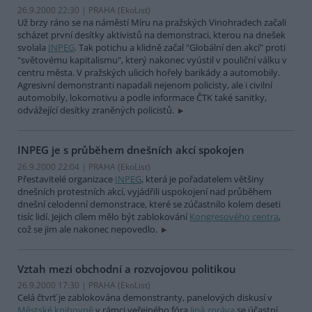
26.9.2000 22:30 | PRAHA (EkoList)
Už brzy ráno se na náměstí Míru na pražských Vinohradech začali
scházet první desítky aktivistů na demonstraci, kterou na dnešek
svolala
INPEG
. Tak potichu a klidně začal "Globální den akcí" proti
"světovému kapitalismu", který nakonec vyústil v pouliční válku v
centru města. V pražských ulicích hořely barikády a automobily.
Agresivní demonstranti napadali nejenom policisty, ale i civilní
automobily, lokomotivu a podle informace ČTK také sanitky,
odvážející desítky zraněných policistů.
INPEG je s průběhem dnešních akcí spokojen
26.9.2000 22:04 | PRAHA (EkoList)
Přestavitelé organizace
INPEG
, která je pořadatelem většiny
dnešních protestních akcí, vyjádřili uspokojení nad průběhem
dnešní celodenní demonstrace, které se zúčastnilo kolem deseti
tisíc lidí. Jejich cílem mělo být zablokování
Kongresového centra
,
což se jim ale nakonec nepovedlo.
Vztah mezi obchodní a rozvojovou politikou
26.9.2000 17:30 | PRAHA (EkoList)
Celá čtvrť je zablokována demonstranty, panelových diskusí v
Městské knihovně
v rámci veřejného fóra
Jiná zpráva
se účastní