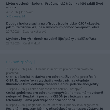
Mýtus o zeleném koberci: Proč anglický trávník v létě zabíjí život
v půdě
4.8.2026 | Jan Skala
Diskuse: 34
Dopady horka a sucha na přírodu jsou kritické. ČSOP ukazuje,
jak může žíznivé krajině a živočichům pomoci veřejnost i obce
29.7.2026 | Zuzana Kučerová
Myslete v horkých dnech na volně žijící ptáky a další zvířata
28.7.2026 | Karel Makoň
tiskové zprávy
7. srpna 2026 |
OIŽP- Občanská iniciativa pro ochranu životního
prostředí
OIŽP- Občanská iniciativa pro ochranu životního prostředí :
OIŽP: Evropské řeky vysychají a voda v nich se otepluje:
Klimatická krize odhaluje zásadní slabinu jaderné energetiky
7. srpna 2026 |
Česká společnost pro ochranu netopýrů
Česká společnost pro ochranu netopýrů: „Pomoc, máme v domě
netopýry!“ Bezplatná poradna ČESON je v létě zavalena
telefonáty. Sama potřebuje finanční podporu.
6. srpna 2026 |
Regionální muzeum Mělník, příspěvková organizace
Regionální muzeum Mělník, příspěvková organizace: Výstava 50