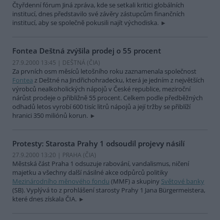
Čtyřdenní fórum Jiná zpráva, kde se setkali kritici globálních
institucí, dnes představilo své závěry zástupcům finančních
institucí, aby se společně pokusili najít východiska.
Fontea Deštná zvýšila prodej o 55 procent
27.9.2000 13:45 | DEŠTNÁ (
ČIA
)
Za prvních osm měsíců letošního roku zaznamenala společnost
Fontea
z Deštné na Jindřichohradecku, která je jedním z největších
výrobců nealkoholických nápojů v České republice, meziroční
nárůst prodeje o přibližně 55 procent. Celkem podle předběžných
odhadů letos vyrobí 600 tisíc litrů nápojů a její tržby se přiblíží
hranici 350 miliónů korun.
Protesty: Starosta Prahy 1 odsoudil projevy násilí
27.9.2000 13:20 | PRAHA (
ČIA
)
Městská část Praha 1 odsuzuje rabování, vandalismus, ničení
majetku a všechny další násilné akce odpůrců politiky
Mezinárodního měnového fondu
(MMF) a skupiny
Světové banky
(SB). Vyplývá to z prohlášení starosty Prahy 1 Jana Bürgermeistera,
které dnes získala ČIA.