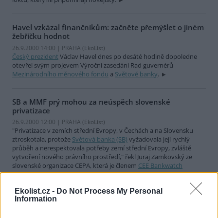
Havel vzkázal finančníkům: začněte přemýšlet o jiném
žebříčku hodnot
26.9.2000 14:00 | PRAHA (EkoList)
Český prezident
Václav Havel dnes po desáté hodině dopoledne
otevřel svým projevem Výroční zasedání Rad guvernérů
Mezinárodního měnového fondu
a
Světové banky
.
SB a MMF prý mohou za neúspěch slovenské
privatizace
26.9.2000 12:00 | PRAHA (EkoList)
"Privatizace v zemích střední Evropy, v Čechách a na Slovensku
ztroskotala, protože
Světová banka (SB)
vyžadovala její rychlý
průběh a nerespektovala potřeby zemí střední Evropy, zvláště
vytvoření nového právního prostředí," řekl Juraj Zamkovský ze
slovenské organizace CEPA, která je členem
CEE Bankwatch
Network
, v dnešní dopolední diskusi v
Městské knihovně
. V
knihovně stále pokračuje veřejné fórum Jiná zpráva.
Ekolist.cz -
Do Not Process My Personal
Information
U Kongresového centra zatím jen jediný aktivista