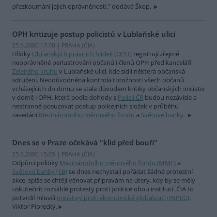
přezkoumání jejich oprávněnosti," dodává Škop.
OPH kritizuje postup policistů v Lublaňské ulici
25.9.2000 17:00 | PRAHA (
ČIA
)
Hlídky
Občanských právních hlídek (OPH)
registrují zřejmě
neoprávněné perlustrování občanů i členů OPH před kanceláří
Zeleného kruhu
v Lublaňské ulici, kde sídlí některá občanská
sdružení. Neodůvodněná kontrola totožnosti všech občanů
vcházejících do domu se stala důvodem kritiky občanských iniciativ
v domě i OPH, která podle dohody s
Policií ČR
budou nezávisle a
nestranně posuzovat postup policejních složek v průběhu
zasedání
Mezinárodního měnového fondu
a
Světové banky
.
Dnes se v Praze očekává "klid před bouří"
25.9.2000 15:05 | PRAHA (
ČIA
)
Odpůrci politiky
Mezinárodního měnového fondu (MMF)
a
Světové banky (SB)
se dnes nechystají pořádat žádné protestní
akce, spíše se chtějí věnovat přípravám na úterý, kdy by se měly
uskutečnit rozsáhlé protesty proti politice obou institucí. ČIA to
potvrdil mluvčí
Iniciativy proti ekonomické globalizaci (INPEG)
,
Viktor Piorecký.