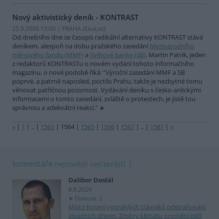
Nový aktivistický deník - KONTRAST
25.9.2000 15:00 | PRAHA (EkoList)
Od dnešního dne se časopis radikální alternativy KONTRAST stává
deníkem, alespoň na dobu pražského zasedání
Mezinárodního
měnového fondu (MMF)
a
Světové banky (SB)
. Martin Patrik, jeden
z redaktorů KONTRASTu o novém vydání tohoto informačního
magazínu, o nové podobě říká: "Výroční zasedání MMF a SB
poprvé, a patrně naposled, poctilo Prahu, takže je nezbytné tomu
věnovat patřičnou pozornost. Vydávání deníku s česko-anlickými
informacemi o tomto zasedání, zvláště o protestech, je jistě tou
správnou a adekvátní reakcí."
«
|
1
|
..
|
1563
|
1564
|
1565
|
1566
|
1567
|
..
|
1581
|
»
komentáře
nejnovější
nejčtenější
Dalibor Dostál
8.8.2026
Diskuse: 2
Místo kosení vyprahlých trávníků odstraňování
invazních dřevin. Změny klimatu promění péči