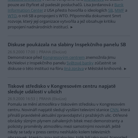
pouze asi čtyřicet až padesát posluchačů. Lisa Jordanová z
Bank
Information Center
z USA přesto hovořila o ideologiích
SB
,
MMF
a
WTO
, o roli SB a propojení s WTO. Připomněla dokument Smrt
rozvoje, který její organizace vytvořila a jež obsahuje kritiku
propojení nadnárodních institucí.
Diskuse poukázala na slabiny Inspekčního panelu SB
26.9.2000 17:00 | PRAHA (EkoList)
Demonstrace před
Kongresovým centrem
znemožnila Jimu
McNielovi z Inspekčního panelu
Světové banky
zúčastnit se
diskuse o této instituci na fóru
Jiná zpráva
v Městské knihovně.
Tiskové středisko v Kongresovém centru napjatě
sleduje události v ulicích
26.9.2000 16:53 | PRAHA (EkoList)
Pomalu se mění atmosféra v tiskovém středisku v Kongresovém
centru. Novináři napjatě sledují vysílání televizní stanice
CNN
, která
přináší pravidelně aktuální zpravodajství z pražských ulic. Otřesné
obrázky slzným plynem zahalených bitek mezi demonstranty a
policisty proměnily atmosféru mezi samotnými novináři. Ještě
nikdy se tady v press centru neshluklo kolem televizních
obrazovek, které tu jsou instalovány, tolik lidí jako nyní. Naposled