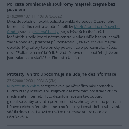
Policisté prohledávali soukromý majetek zřejmě bez
povolení
27.9.2000 13:14 | PRAHA (EkoList)
Dnes dopoledne několik policistů vniklo do budov Otevřeného
koordinačního centra odpůrců politiky
Mezinárodního měnového
fondu
(MMF) a
Světové banky
(SB) v bývalých Libeňských
loděnicích. Podle koordinátora centra Marka Uhlíře k tomu neměli
žádné povolení, přestože původně tvrdili, že akci schválil majitel
objektu. Majitel prý telefonicky potvrdil, že o policejní akci vůbec
neví. "Policisté na mě křičeli, že žádné povolení nepotřebují, že oni
jsou zákon a to stačí," řekl EkoListu Uhlíř.
Protesty: Vnitro upozorňuje na údajné dezinformace
27.9.2000 12:30 | PRAHA (
ČIA
)
Ministerstvo vnitra
zaregistrovalo po včerejších násilnostech v
ulicích Prahy rozšiřování údajných dezinformací prostřednictvím
médií a sítě internet. "Tyto dezinformace šíří tzv. odpůrci
globalizace, aby odvrátili pozornost od svého agresivního počínání
během celého včerejšího dne a nočního systematického rabování,"
sdělila dnes ČIA tisková mluvčí ministerstva vnitra Gabriela
Bártíková.