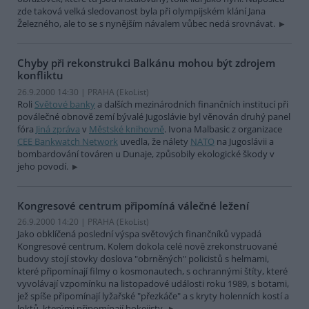
zde taková velká sledovanost byla při olympijském klání Jana
Železného, ale to se s nynějším návalem vůbec nedá srovnávat.
Chyby při rekonstrukci Balkánu mohou být zdrojem
konfliktu
26.9.2000 14:30 | PRAHA (EkoList)
Roli
Světové banky
a dalších mezinárodních finančních institucí při
poválečné obnově zemí bývalé Jugoslávie byl věnován druhý panel
fóra
Jiná zpráva
v
Městské knihovně
. Ivona Malbasic z organizace
CEE Bankwatch Network
uvedla, že nálety
NATO
na Jugoslávii a
bombardování továren u Dunaje, způsobily ekologické škody v
jeho povodí.
Kongresové centrum připomíná válečné ležení
26.9.2000 14:20 | PRAHA (EkoList)
Jako obklíčená poslední výspa světových finančníků vypadá
Kongresové centrum. Kolem dokola celé nově zrekonstruované
budovy stojí stovky doslova "obrněných" policistů s helmami,
které připomínají filmy o kosmonautech, s ochrannými štíty, které
vyvolávají vzpomínku na listopadové události roku 1989, s botami,
jež spíše připomínají lyžařské "přezkáče" a s kryty holenních kostí a
loktů, kterými připomínají hokejisty.