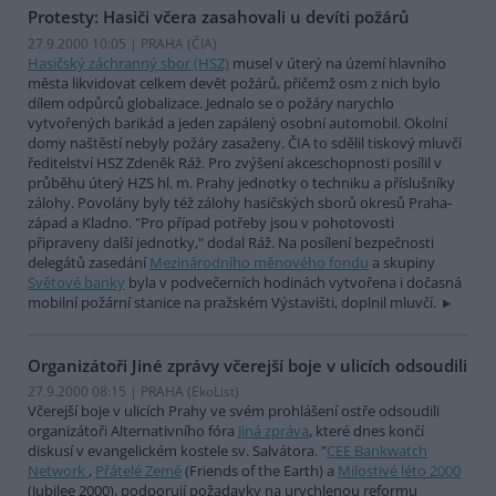
Protesty: Hasiči včera zasahovali u devíti požárů
27.9.2000 10:05 | PRAHA (
ČIA
)
Hasičský záchranný sbor (HSZ)
musel v úterý na území hlavního
města likvidovat celkem devět požárů, přičemž osm z nich bylo
dílem odpůrců globalizace. Jednalo se o požáry narychlo
vytvořených barikád a jeden zapálený osobní automobil. Okolní
domy naštěstí nebyly požáry zasaženy. ČIA to sdělil tiskový mluvčí
ředitelství HSZ Zdeněk Ráž. Pro zvýšení akceschopnosti posílil v
průběhu úterý HZS hl. m. Prahy jednotky o techniku a příslušníky
zálohy. Povolány byly též zálohy hasičských sborů okresů Praha-
západ a Kladno. "Pro případ potřeby jsou v pohotovosti
připraveny další jednotky," dodal Ráž. Na posílení bezpečnosti
delegátů zasedání
Mezinárodního měnového fondu
a skupiny
Světové banky
byla v podvečerních hodinách vytvořena i dočasná
mobilní požární stanice na pražském Výstavišti, doplnil mluvčí.
Organizátoři Jiné zprávy včerejší boje v ulicích odsoudili
27.9.2000 08:15 | PRAHA (EkoList)
Včerejší boje v ulicích Prahy ve svém prohlášení ostře odsoudili
organizátoři Alternativního fóra
Jiná zpráva
, které dnes končí
diskusí v evangelickém kostele sv. Salvátora. "
CEE Bankwatch
Network
,
Přátelé Země
(Friends of the Earth) a
Milostivé léto 2000
(Jubilee 2000), podporují požadavky na urychlenou reformu