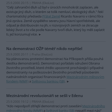
25.9.2000 20:15 | PRAHA (EkoList)
"Celý zahraniční dluh už byl v úrocích mnohokrát zaplacen, ale
existuje jiný dluh, o kterém se tolik nemluví, ekologický dluh." řekl
charismatický předseda
Přátel Země
Ricardo Navarro v rámci fóra
Jiná zpráva. Země vyspělého severu jsou hlavní spotřebitelé, ale
odpad je distribuován na jih, v rozvojových zemích se zkracuje
lidský život a to vše podle Navarry tvoří dluh, který by měli zaplatit
ti, jež konzumují více.
Na demonstraci OŽP téměř nikdo nepřišel
25.9.2000 20:11 | Praha (EkoList)
Na plánovanou protestní demonstraci Na Příkopech přišla pouhá
desítka demonstrantů. Demonstraci pořádalo sdružení Obrana
životního prostředí, které chtělo upozornit procházející i případné
demonstranty na poškozování životního prostředí působením
nadnárodních organizací financovaných
Mezinárodním měnovým
fondem (MMF)
a
Světovou bankou (SB)
.
Mezinárodní revolucionáři se sešli v Edenu
25.9.2000 19:12 | PRAHA (EkoList)
"Kdo nepodpoří zítřejší demonstraci proti zasedání
Mezinárodního
měnového fondu (MMF)
a
Světové banky (SB)
nepatří mezi nás!"