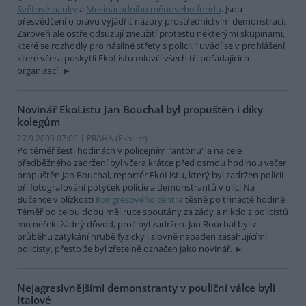
Světové banky
a
Mezinárodního měnového fondu
. Jsou
přesvědčeni o právu vyjádřit názory prostřednictvím demonstrací.
Zároveň ale ostře odsuzují zneužití protestu některými skupinami,
které se rozhodly pro násilné střety s policii," uvádí se v prohlášení,
které včera poskytli EkoListu mluvčí všech tří pořádajících
organizací.
Novinář EkoListu Jan Bouchal byl propuštěn i díky
kolegům
27.9.2000 07:00 | PRAHA (EkoList)
Po téměř šesti hodinách v policejním "antonu" a na cele
předběžného zadržení byl včera krátce před osmou hodinou večer
propuštěn Jan Bouchal, reportér EkoListu, který byl zadržen policií
při fotografování potyček policie a demonstrantů v ulici Na
Bučance v blízkosti
Kongresového centra
těsně po třinácté hodině.
Téměř po celou dobu měl ruce spoutány za zády a nikdo z policistů
mu neřekl žádný důvod, proč byl zadržen. Jan Bouchal byl v
průběhu zatýkání hrubě fyzicky i slovně napaden zasahujícími
policisty, přesto že byl zřetelně označen jako novinář.
Nejagresivnějšími demonstranty v pouliční válce byli
Italové