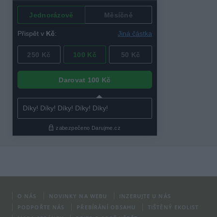
O NÁS
NOVINKY NA WEBU
INZERUJTE U NÁS
PODPOŘTE NÁS
PŘEBÍRÁNÍ OBSAHU
TIŠTĚNÝ EKOLIST