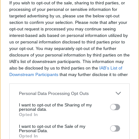
26.9.2000 11:05 | PRAHA (EkoList)
If you wish to opt-out of the sale, sharing to third parties, or
Koncert osamoceného polského trumpetisty Martina Krämera,
processing of your personal or sensitive information for
hrajícího v těsné blízkosti
Kongresového centra
Internacionálu je
targeted advertising by us, please use the below opt-out
zatím jediným viditelným protestem proti dnes zahájenému
section to confirm your selection. Please note that after your
zasedání
Mezinárodního měnového fondu (MMF)
a
Světové banky
opt-out request is processed you may continue seeing
(SB)
. Podle reportérů EkoListu, kteří jsou právě na náměstí Míru, se
interest-based ads based on personal information utilized by
ovšem průvod zhruba 5 000 demonstrantů právě vydal na pochod
ke Kongresovému centru.
us or personal information disclosed to third parties prior to
your opt-out. You may separately opt-out of the further
disclosure of your personal information by third parties on the
Náměstí Míru je už zcela plné, dorazila YA BASTA!
IAB’s list of downstream participants. This information may
26.9.2000 10:36 | PRAHA (EkoList)
also be disclosed by us to third parties on the
IAB’s List of
Na náměstí Míru jsou nyní už čtyři tisíce demonstrantů. Zhruba
Downstream Participants
that may further disclose it to other
před pěti minutami dorazila skupina asi pěti až šesti set Italů z
third parties.
organizace
YA BASTA!
v bílých kombinézách a italských levicových
demonstrantů a komunistů s rudými vlajkami. Mezi
Personal Data Processing Opt Outs
demonstrujícími je také asi třicetičlenná skupinka postarších
zaměstnanců řeckého Telekomu (Greek Telekom), kteří drží
I want to opt-out of the Sharing of my
transparent s heslem "Nezaměstnanost je nejhorší formou
personal data.
rasismu".
Opted In
I want to opt-out of the Sale of my
Globální den akcí začal, na náměstí Míru už tisíc
Personal Data.
demonstrantů
Opted In