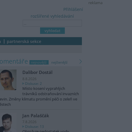
reklama
Přihlášení
rozšířené vyhledávání
a
partnerská sekce
komentáře
nejnovější
nejčtenější
Dalibor Dostál
8.8.2026
Diskuse: 2
Místo kosení vyprahlých
trávníků odstraňování invazních
evin. Změny klimatu promění péči o zeleň ve
ěstech
Jan Palaščák
7.8.2026
Diskuse: 13
Ohrožuje nedostatek vody