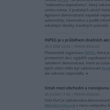
"světovému kapitalismu", který nakonec
centru města. V pražských ulicích hoře
Agresivní demonstranti napadali nejenom
automobily, lokomotivu a podle inform
odvážející desítky zraněných policistů.
INPEG je s průběhem dnešních akc
26.9.2000 22:04 | PRAHA (EkoList)
Přestavitelé organizace
INPEG
, která 
protestních akcí, vyjádřili uspokojen
celodenní demonstrace, které se zúčastn
Jejich cílem mělo být zablokování
Kong
ale nakonec nepovedlo.
Vztah mezi obchodní a rozvojovou 
26.9.2000 17:30 | PRAHA (EkoList)
Celá čtvrť je zablokována demonstrant
Městské knihovně
v rámci veřejného f