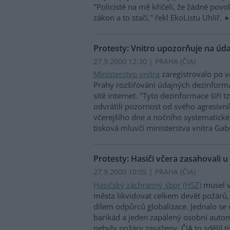
"Policisté na mě křičeli, že žádné povo
zákon a to stačí," řekl EkoListu Uhlíř.
Protesty: Vnitro upozorňuje na úd
27.9.2000 12:30 | PRAHA (
ČIA
)
Ministerstvo vnitra
zaregistrovalo po vč
Prahy rozšiřování údajných dezinforma
sítě internet. "Tyto dezinformace šíří t
odvrátili pozornost od svého agresiv
včerejšího dne a nočního systematickéh
tisková mluvčí ministerstva vnitra Gab
Protesty: Hasiči včera zasahovali u
27.9.2000 10:05 | PRAHA (
ČIA
)
Hasičský záchranný sbor (HSZ)
musel v
města likvidovat celkem devět požárů,
dílem odpůrců globalizace. Jednalo se
barikád a jeden zapálený osobní autom
nebyly požáry zasaženy. ČIA to sdělil t