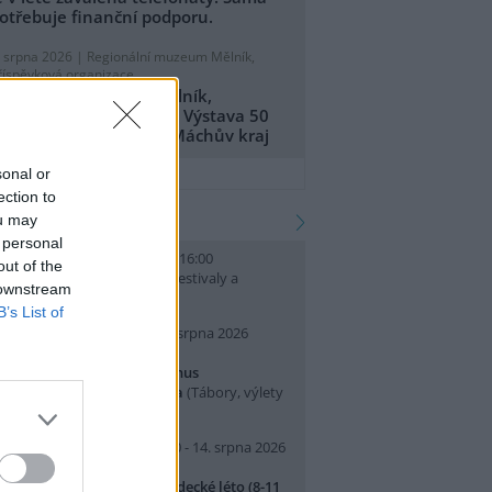
otřebuje finanční podporu.
. srpna 2026 |
Regionální muzeum Mělník,
říspěvková organizace
egionální muzeum Mělník,
říspěvková organizace: Výstava 50
et CHKO Kokořínsko - Máchův kraj
přidat tiskovou zprávu
sonal or
ection to
kalendář akcí
ou may
 personal
. srpna 2026 (neděle) 10:00 - 16:00
out of the
slava Světového dne lvů
(Festivaly a
 downstream
lavnosti, Praha 7 )
B’s List of
0. srpna 2026 (pondělí) - 14. srpna 2026
pátek)
rajeme si v Pralese - 2. turnus
říměstského letního tábora
(Tábory, výlety
 pobytové akce, Praha 19 )
0. srpna 2026 (pondělí) 07:30 - 14. srpna 2026
pátek) 16:30
říměstský tábor Přírodovědecké léto (8-11