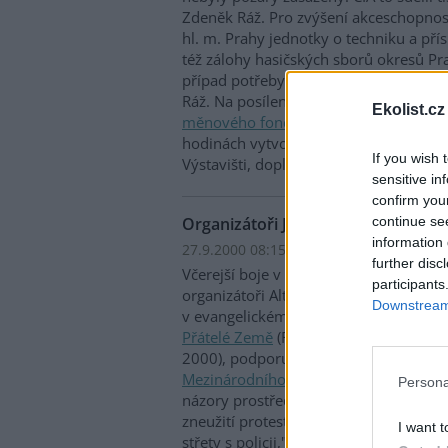
Zdeněk Ráž. Pro zvýšení akceschopnost
hl. m. Prahy jednotky o techniku a pří
též zálohy hasičských sborů okresů Pr
případ potřeby jsou v pohotovosti přip
Ráž. Na posílení bezpečnosti delegátů
Ekolist.cz
měnového fondu
a skupiny
Světové b
hodinách vytvořena i dočasná mobilní
If you wish 
Výstavišti, doplnil mluvčí.
sensitive in
confirm you
continue se
Organizátoři Jiné zprávy včerejší bo
information 
27.9.2000 08:15 | PRAHA (EkoList)
further disc
Včerejší boje v ulicích Prahy ve svém p
participants
organizátoři Alternativního fóra
Jiná z
Downstream 
v evangelickém kostele sv. Salvátora. "
Přátelé Země
(Friends of the Earth) a
M
2000), podporují požadavky na urych
Mezinárodního měnového fondu
. Jso
Persona
názory prostřednictvím demonstrací. Z
zneužití protestu některými skupinami,
I want t
střety s policii," uvádí se v prohlášení,