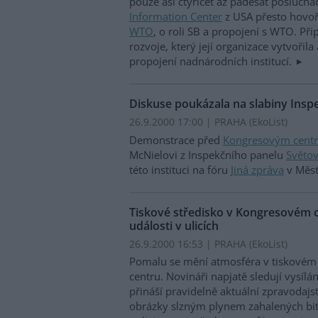
pouze asi čtyřicet až padesát poslucha
Information Center
z USA přesto hovoři
WTO
, o roli SB a propojení s WTO. P
rozvoje, který její organizace vytvořila
propojení nadnárodních institucí.
Diskuse poukázala na slabiny Insp
26.9.2000 17:00 | PRAHA (EkoList)
Demonstrace před
Kongresovým cent
McNielovi z Inspekčního panelu
Světo
této instituci na fóru
Jiná zpráva
v Měst
Tiskové středisko v Kongresovém c
události v ulicích
26.9.2000 16:53 | PRAHA (EkoList)
Pomalu se mění atmosféra v tiskovém
centru. Novináři napjatě sledují vysílán
přináší pravidelně aktuální zpravodajst
obrázky slzným plynem zahalených bi