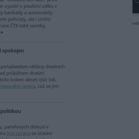
 vyústil v pouliční válku v
ly barikády a automobily.
 policisty, ale i civilní
rek
ace ČTK také sanitky,
í spokojen
je pořadatelem většiny dnešních
í nad průběhem dnešní
ilo kolem deseti tisíc lidí.
resového centra
, což se jim
politikou
y, panelových diskusí v
óra
Jiná zpráva
se účastní