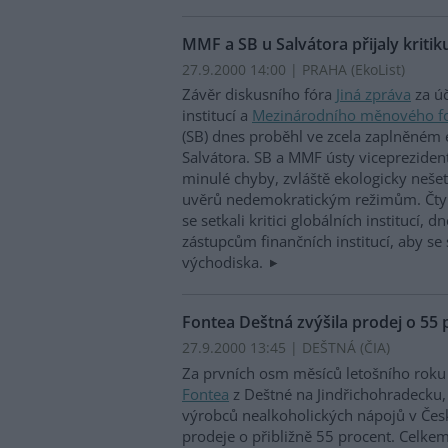
MMF a SB u Salvátora přijaly kritik
27.9.2000 14:00 | PRAHA (EkoList)
Závěr diskusního fóra
Jiná zpráva
za úč
institucí a
Mezinárodního měnového f
(SB) dnes proběhl ve zcela zaplněném 
Salvátora. SB a MMF ústy vicepreziden
minulé chyby, zvláště ekologicky neše
uvěrů nedemokratickým režimům. Čtyř
se setkali kritici globálních institucí, 
zástupcům finančních institucí, aby se 
východiska.
Fontea Deštná zvýšila prodej o 55 
27.9.2000 13:45 | DEŠTNÁ (
ČIA
)
Za prvních osm měsíců letošního rok
Fontea
z Deštné na Jindřichohradecku, 
výrobců nealkoholických nápojů v Česk
prodeje o přibližně 55 procent. Celk