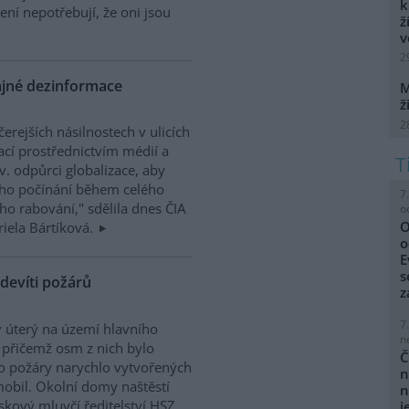
k
lení nepotřebují, že oni jsou
ž
v
2
ajné dezinformace
M
ž
2
erejších násilnostech v ulicích
cí prostřednictvím médií a
zv. odpůrci globalizace, aby
ního počínání během celého
7
o rabování," sdělila dnes ČIA
o
O
riela Bártíková.
o
E
s
 devíti požárů
z
7
 úterý na území hlavního
n
 přičemž osm z nich bylo
Č
 o požáry narychlo vytvořených
n
obil. Okolní domy naštěstí
n
iskový mluvčí ředitelství HSZ
j