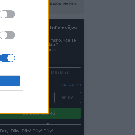
t)
(Tábory, výlety a pobytové akce, Praha 18