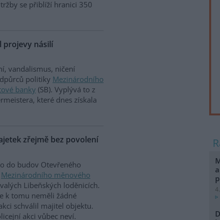
 tržby se přiblíží hranici 350
 projevy násilí
í, vandalismus, ničení
odpůrců politiky
Mezinárodního
tové banky
(SB). Vyplývá to z
rmeistera, které dnes získala
ajetek zřejmě bez povolení
M
klo do budov Otevřeného
a
y
Mezinárodního měnového
p
valých Libeňských loděnicích.
4
ře k tomu neměli žádné
kci schválil majitel objektu.
D
licejní akci vůbec neví.