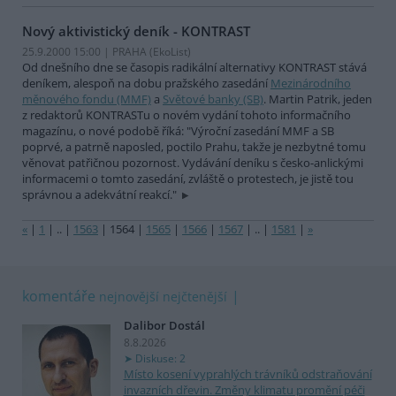
Nový aktivistický deník - KONTRAST
25.9.2000 15:00 | PRAHA (EkoList)
Od dnešního dne se časopis radikální alternativy KONTRAST stává
deníkem, alespoň na dobu pražského zasedání
Mezinárodního
měnového fondu (MMF)
a
Světové banky (SB)
. Martin Patrik, jeden
z redaktorů KONTRASTu o novém vydání tohoto informačního
magazínu, o nové podobě říká: "Výroční zasedání MMF a SB
poprvé, a patrně naposled, poctilo Prahu, takže je nezbytné tomu
věnovat patřičnou pozornost. Vydávání deníku s česko-anlickými
informacemi o tomto zasedání, zvláště o protestech, je jistě tou
správnou a adekvátní reakcí."
«
|
1
|
..
|
1563
|
1564
|
1565
|
1566
|
1567
|
..
|
1581
|
»
komentáře
nejnovější
nejčtenější
Dalibor Dostál
8.8.2026
Diskuse: 2
Místo kosení vyprahlých trávníků odstraňování
invazních dřevin. Změny klimatu promění péči