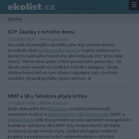
☰
/
zpravodajství
/
zprávy
Zprávy
KCP: Zápisky z mrtvého domu
27.9.2000 16:30 | PRAHA (EkoList)
Na rozdíl od včerejšího divokého dne, kdy se touto dobou
proměnilo okolí
Kongresového centra
v bojiště, vládne nyní v
epicentru světového finančního dění nebývalý klid. "Je tu nějak
mrtvo," řekl mi dnes jeden z členů pomocného personálu. "Už
dlouho jsem neviděl na chodbách žádného delegáta," dodal.
Většina finančníků se nyní účastní odpolední části výročních
zasedání. Výrazně prořídlo i press centrum.
MMF a SB u Salvátora přijaly kritiku
27.9.2000 14:00 | PRAHA (EkoList)
Závěr diskusního fóra
Jiná zpráva
za účasti představitelů
nevládních institucí a
Mezinárodního měnového fondu
(MMF) a
Světové banky
(SB) dnes proběhl ve zcela zaplněném evangelickém
kostele sv. Salvátora. SB a MMF ústy viceprezidenta SB Matse
Karlssona uznaly minulé chyby, zvláště ekologicky nešetrné
projekty a poskytování uvěrů nedemokratickým režimům.