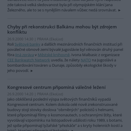
zde taková velká sledovanost byla při olympijském klání Jana
Železného, ale to se s nynějším návalem vůbec nedá srovnávat.
Chyby při rekonstrukci Balkánu mohou být zdrojem
konfliktu
26.9.2000 14:30 | PRAHA (EkoList)
Roli
Světové banky
a dalších mezinárodních finančních institucí při
poválečné obnově zemí bývalé Jugoslávie byl věnován druhý panel
fóra
Jiná zpráva
v
Městské knihovně
. Ivona Malbasic z organizace
CEE Bankwatch Network
uvedla, že nálety
NATO
na Jugoslávii a
bombardování továren u Dunaje, způsobily ekologické škody v
jeho povodí.
Kongresové centrum připomíná válečné ležení
26.9.2000 14:20 | PRAHA (EkoList)
Jako obklíčená poslední výspa světových finančníků vypadá
Kongresové centrum. Kolem dokola celé nově zrekonstruované
budovy stojí stovky doslova "obrněných" policistů s helmami,
které připomínají filmy o kosmonautech, s ochrannými štíty, které
vyvolávají vzpomínku na listopadové události roku 1989, s botami,
jež spíše připomínají lyžařské "přezkáče" a s kryty holenních kostí a
loktů, kterými připomínají hokejisty.