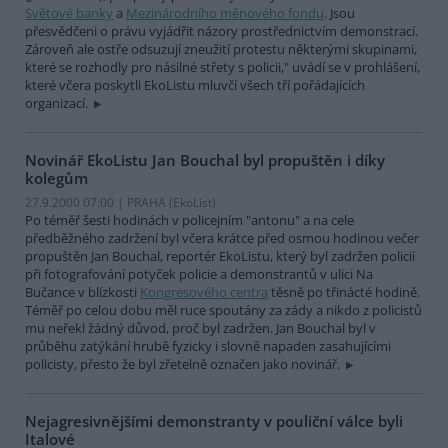
Světové banky
a
Mezinárodního měnového fondu
. Jsou
přesvědčeni o právu vyjádřit názory prostřednictvím demonstrací.
Zároveň ale ostře odsuzují zneužití protestu některými skupinami,
které se rozhodly pro násilné střety s policii," uvádí se v prohlášení,
které včera poskytli EkoListu mluvčí všech tří pořádajících
organizací.
Novinář EkoListu Jan Bouchal byl propuštěn i díky
kolegům
27.9.2000 07:00 | PRAHA (EkoList)
Po téměř šesti hodinách v policejním "antonu" a na cele
předběžného zadržení byl včera krátce před osmou hodinou večer
propuštěn Jan Bouchal, reportér EkoListu, který byl zadržen policií
při fotografování potyček policie a demonstrantů v ulici Na
Bučance v blízkosti
Kongresového centra
těsně po třinácté hodině.
Téměř po celou dobu měl ruce spoutány za zády a nikdo z policistů
mu neřekl žádný důvod, proč byl zadržen. Jan Bouchal byl v
průběhu zatýkání hrubě fyzicky i slovně napaden zasahujícími
policisty, přesto že byl zřetelně označen jako novinář.
Nejagresivnějšími demonstranty v pouliční válce byli
Italové