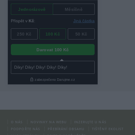
O NÁS
NOVINKY NA WEBU
INZERUJTE U NÁS
PODPOŘTE NÁS
PŘEBÍRÁNÍ OBSAHU
TIŠTĚNÝ EKOLIST