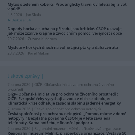
Mýtus o zeleném koberci: Proč anglický trávník v létě zabíjí život
v půdě
4.8.2026 | Jan Skala
Diskuse: 34
Dopady horka a sucha na přírodu jsou kritické. ČSOP ukazuje,
jak může žíznivé krajině a živočichům pomoci veřejnost i obce
29.7.2026 | Zuzana Kučerová
Myslete v horkých dnech na volně žijící ptáky a další zvířata
28.7.2026 | Karel Makoň
tiskové zprávy
7. srpna 2026 |
OIŽP- Občanská iniciativa pro ochranu životního
prostředí
OIŽP- Občanská iniciativa pro ochranu životního prostředí :
OIŽP: Evropské řeky vysychají a voda v nich se otepluje:
Klimatická krize odhaluje zásadní slabinu jaderné energetiky
7. srpna 2026 |
Česká společnost pro ochranu netopýrů
Česká společnost pro ochranu netopýrů: „Pomoc, máme v domě
netopýry!“ Bezplatná poradna ČESON je v létě zavalena
telefonáty. Sama potřebuje finanční podporu.
6. srpna 2026 |
Regionální muzeum Mělník, příspěvková organizace
Regionální muzeum Mělník, příspěvková organizace: Výstava 50