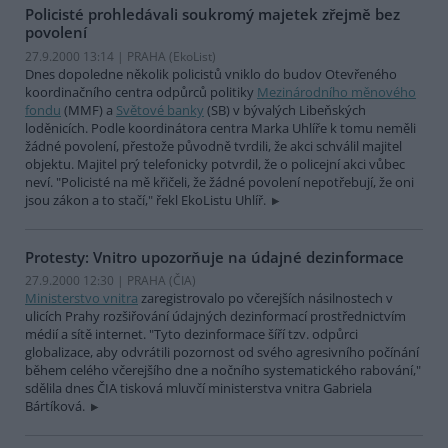
Policisté prohledávali soukromý majetek zřejmě bez
povolení
27.9.2000 13:14 | PRAHA (EkoList)
Dnes dopoledne několik policistů vniklo do budov Otevřeného
koordinačního centra odpůrců politiky
Mezinárodního měnového
fondu
(MMF) a
Světové banky
(SB) v bývalých Libeňských
loděnicích. Podle koordinátora centra Marka Uhlíře k tomu neměli
žádné povolení, přestože původně tvrdili, že akci schválil majitel
objektu. Majitel prý telefonicky potvrdil, že o policejní akci vůbec
neví. "Policisté na mě křičeli, že žádné povolení nepotřebují, že oni
jsou zákon a to stačí," řekl EkoListu Uhlíř.
Protesty: Vnitro upozorňuje na údajné dezinformace
27.9.2000 12:30 | PRAHA (
ČIA
)
Ministerstvo vnitra
zaregistrovalo po včerejších násilnostech v
ulicích Prahy rozšiřování údajných dezinformací prostřednictvím
médií a sítě internet. "Tyto dezinformace šíří tzv. odpůrci
globalizace, aby odvrátili pozornost od svého agresivního počínání
během celého včerejšího dne a nočního systematického rabování,"
sdělila dnes ČIA tisková mluvčí ministerstva vnitra Gabriela
Bártíková.