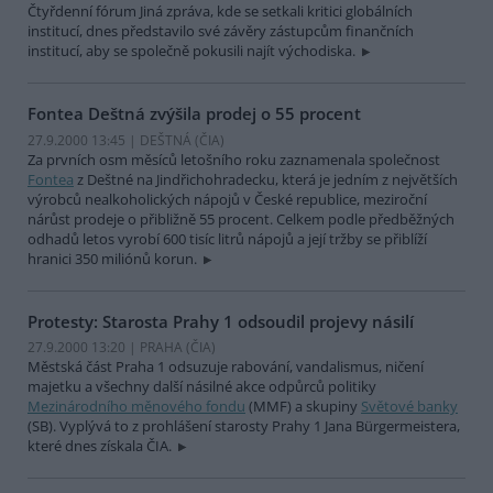
Čtyřdenní fórum Jiná zpráva, kde se setkali kritici globálních
institucí, dnes představilo své závěry zástupcům finančních
institucí, aby se společně pokusili najít východiska.
Fontea Deštná zvýšila prodej o 55 procent
27.9.2000 13:45 | DEŠTNÁ (
ČIA
)
Za prvních osm měsíců letošního roku zaznamenala společnost
Fontea
z Deštné na Jindřichohradecku, která je jedním z největších
výrobců nealkoholických nápojů v České republice, meziroční
nárůst prodeje o přibližně 55 procent. Celkem podle předběžných
odhadů letos vyrobí 600 tisíc litrů nápojů a její tržby se přiblíží
hranici 350 miliónů korun.
Protesty: Starosta Prahy 1 odsoudil projevy násilí
27.9.2000 13:20 | PRAHA (
ČIA
)
Městská část Praha 1 odsuzuje rabování, vandalismus, ničení
majetku a všechny další násilné akce odpůrců politiky
Mezinárodního měnového fondu
(MMF) a skupiny
Světové banky
(SB). Vyplývá to z prohlášení starosty Prahy 1 Jana Bürgermeistera,
které dnes získala ČIA.