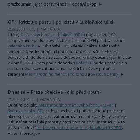
přezkoumání jejich oprávněnosti," dodává Škop.
OPH kritizuje postup policistů v Lublaňské ulici
25.9.2000 17:00 | PRAHA (
ČIA
)
Hlídky
Občanských právních hlídek (OPH)
registrují zřejmě
neoprávněné perlustrování občanů i členů OPH před kanceláří
Zeleného kruhu
v Lublaňské ulici, kde sídlí některá občanská
sdružení. Neodůvodněná kontrola totožnosti všech občanů
vcházejících do domu se stala důvodem kritiky občanských iniciativ
v domě i OPH, která podle dohody s
Policií ČR
budou nezávisle a
nestranně posuzovat postup policejních složek v průběhu
zasedání
Mezinárodního měnového fondu
a
Světové banky
.
Dnes se v Praze očekává "klid před bouří"
25.9.2000 15:05 | PRAHA (
ČIA
)
Odpůrci politiky
Mezinárodního měnového fondu (MMF)
a
Světové banky (SB)
se dnes nechystají pořádat žádné protestní
akce, spíše se chtějí věnovat přípravám na úterý, kdy by se měly
uskutečnit rozsáhlé protesty proti politice obou institucí. ČIA to
potvrdil mluvčí
Iniciativy proti ekonomické globalizaci (INPEG)
,
Viktor Piorecký.