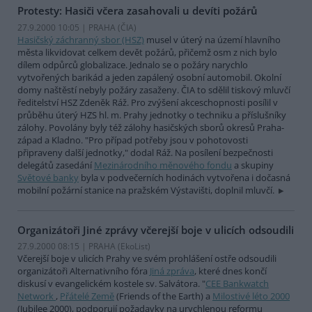
Protesty: Hasiči včera zasahovali u devíti požárů
27.9.2000 10:05 | PRAHA (
ČIA
)
Hasičský záchranný sbor (HSZ)
musel v úterý na území hlavního
města likvidovat celkem devět požárů, přičemž osm z nich bylo
dílem odpůrců globalizace. Jednalo se o požáry narychlo
vytvořených barikád a jeden zapálený osobní automobil. Okolní
domy naštěstí nebyly požáry zasaženy. ČIA to sdělil tiskový mluvčí
ředitelství HSZ Zdeněk Ráž. Pro zvýšení akceschopnosti posílil v
průběhu úterý HZS hl. m. Prahy jednotky o techniku a příslušníky
zálohy. Povolány byly též zálohy hasičských sborů okresů Praha-
západ a Kladno. "Pro případ potřeby jsou v pohotovosti
připraveny další jednotky," dodal Ráž. Na posílení bezpečnosti
delegátů zasedání
Mezinárodního měnového fondu
a skupiny
Světové banky
byla v podvečerních hodinách vytvořena i dočasná
mobilní požární stanice na pražském Výstavišti, doplnil mluvčí.
Organizátoři Jiné zprávy včerejší boje v ulicích odsoudili
27.9.2000 08:15 | PRAHA (EkoList)
Včerejší boje v ulicích Prahy ve svém prohlášení ostře odsoudili
organizátoři Alternativního fóra
Jiná zpráva
, které dnes končí
diskusí v evangelickém kostele sv. Salvátora. "
CEE Bankwatch
Network
,
Přátelé Země
(Friends of the Earth) a
Milostivé léto 2000
(Jubilee 2000), podporují požadavky na urychlenou reformu