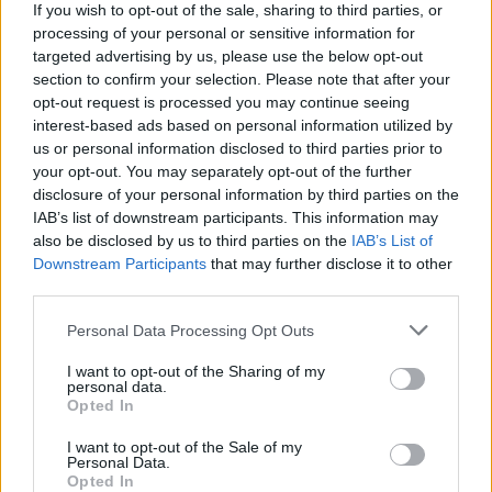
26.9.2000 11:05 | PRAHA (EkoList)
If you wish to opt-out of the sale, sharing to third parties, or
Koncert osamoceného polského trumpetisty Martina Krämera,
processing of your personal or sensitive information for
hrajícího v těsné blízkosti
Kongresového centra
Internacionálu je
targeted advertising by us, please use the below opt-out
zatím jediným viditelným protestem proti dnes zahájenému
section to confirm your selection. Please note that after your
zasedání
Mezinárodního měnového fondu (MMF)
a
Světové banky
opt-out request is processed you may continue seeing
(SB)
. Podle reportérů EkoListu, kteří jsou právě na náměstí Míru, se
interest-based ads based on personal information utilized by
ovšem průvod zhruba 5 000 demonstrantů právě vydal na pochod
ke Kongresovému centru.
us or personal information disclosed to third parties prior to
your opt-out. You may separately opt-out of the further
disclosure of your personal information by third parties on the
Náměstí Míru je už zcela plné, dorazila YA BASTA!
IAB’s list of downstream participants. This information may
26.9.2000 10:36 | PRAHA (EkoList)
also be disclosed by us to third parties on the
IAB’s List of
Na náměstí Míru jsou nyní už čtyři tisíce demonstrantů. Zhruba
Downstream Participants
that may further disclose it to other
před pěti minutami dorazila skupina asi pěti až šesti set Italů z
third parties.
organizace
YA BASTA!
v bílých kombinézách a italských levicových
demonstrantů a komunistů s rudými vlajkami. Mezi
Personal Data Processing Opt Outs
demonstrujícími je také asi třicetičlenná skupinka postarších
zaměstnanců řeckého Telekomu (Greek Telekom), kteří drží
I want to opt-out of the Sharing of my
transparent s heslem "Nezaměstnanost je nejhorší formou
personal data.
rasismu".
Opted In
I want to opt-out of the Sale of my
Globální den akcí začal, na náměstí Míru už tisíc
Personal Data.
demonstrantů
Opted In