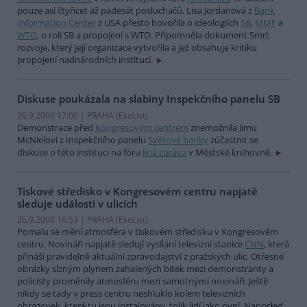
pouze asi čtyřicet až padesát posluchačů. Lisa Jordanová z
Bank
Information Center
z USA přesto hovořila o ideologiích
SB
,
MMF
a
WTO
, o roli SB a propojení s WTO. Připomněla dokument Smrt
rozvoje, který její organizace vytvořila a jež obsahuje kritiku
propojení nadnárodních institucí.
Diskuse poukázala na slabiny Inspekčního panelu SB
26.9.2000 17:00 | PRAHA (EkoList)
Demonstrace před
Kongresovým centrem
znemožnila Jimu
McNielovi z Inspekčního panelu
Světové banky
zúčastnit se
diskuse o této instituci na fóru
Jiná zpráva
v Městské knihovně.
Tiskové středisko v Kongresovém centru napjatě
sleduje události v ulicích
26.9.2000 16:53 | PRAHA (EkoList)
Pomalu se mění atmosféra v tiskovém středisku v Kongresovém
centru. Novináři napjatě sledují vysílání televizní stanice
CNN
, která
přináší pravidelně aktuální zpravodajství z pražských ulic. Otřesné
obrázky slzným plynem zahalených bitek mezi demonstranty a
policisty proměnily atmosféru mezi samotnými novináři. Ještě
nikdy se tady v press centru neshluklo kolem televizních
obrazovek, které tu jsou instalovány, tolik lidí jako nyní. Naposled