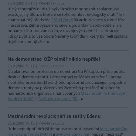
25.9.2000 20:15 | PRAHA (EkoList)
"Celý zahraniční dluh už byl v úrocích mnohokrát zaplacen, ale
existuje jiný dluh, o kterém se tolik nemluví, ekologický dluh." řekl
charismatický předseda
Přátel Země
Ricardo Navarro v rámci fóra
Jiná zpráva. Země vyspělého severu jsou hlavní spotřebitelé, ale
odpad je distribuován na jih, v rozvojových zemích se zkracuje
lidský život a to vše podle Navarry tvoří dluh, který by měli zaplatit
ti, jež konzumují více.
Na demonstraci OŽP téměř nikdo nepřišel
25.9.2000 20:11 | Praha (EkoList)
Na plánovanou protestní demonstraci Na Příkopech přišla pouhá
desítka demonstrantů. Demonstraci pořádalo sdružení Obrana
životního prostředí, které chtělo upozornit procházející i případné
demonstranty na poškozování životního prostředí působením
nadnárodních organizací financovaných
Mezinárodním měnovým
fondem (MMF)
a
Světovou bankou (SB)
.
Mezinárodní revolucionáři se sešli v Edenu
25.9.2000 19:12 | PRAHA (EkoList)
"Kdo nepodpoří zítřejší demonstraci proti zasedání
Mezinárodního
měnového fondu (MMF)
a
Světové banky (SB)
nepatří mezi nás!"