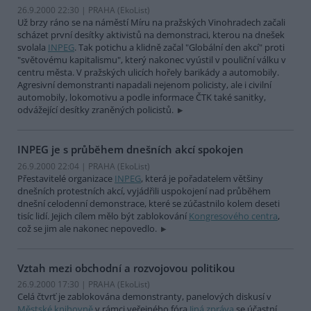
26.9.2000 22:30 | PRAHA (EkoList)
Už brzy ráno se na náměstí Míru na pražských Vinohradech začali
scházet první desítky aktivistů na demonstraci, kterou na dnešek
svolala
INPEG
. Tak potichu a klidně začal "Globální den akcí" proti
"světovému kapitalismu", který nakonec vyústil v pouliční válku v
centru města. V pražských ulicích hořely barikády a automobily.
Agresivní demonstranti napadali nejenom policisty, ale i civilní
automobily, lokomotivu a podle informace ČTK také sanitky,
odvážející desítky zraněných policistů.
INPEG je s průběhem dnešních akcí spokojen
26.9.2000 22:04 | PRAHA (EkoList)
Přestavitelé organizace
INPEG
, která je pořadatelem většiny
dnešních protestních akcí, vyjádřili uspokojení nad průběhem
dnešní celodenní demonstrace, které se zúčastnilo kolem deseti
tisíc lidí. Jejich cílem mělo být zablokování
Kongresového centra
,
což se jim ale nakonec nepovedlo.
Vztah mezi obchodní a rozvojovou politikou
26.9.2000 17:30 | PRAHA (EkoList)
Celá čtvrť je zablokována demonstranty, panelových diskusí v
Městské knihovně
v rámci veřejného fóra
Jiná zpráva
se účastní