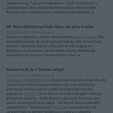
zahájil meeting "Svět proti kapitalismu", který se konal dnes v
pražském kině Eden, mluvčí World Revolution (Revo) z Velké
Británie, který zveřejnil pouze své křestní jméno Richard.
SB: Není důležitá rychlost růstu, ale jeho kvalita
25.9.2000 19:00 | PRAHA (EkoList)
Zpráva o kvalitě růstu, kterou dnes zveřejnila
Světová banka
, říká,
že poslední dekáda 20. století přinesla jednak velký ekonomický
pokrok v některých částech světa, jednak také stagnace a
překážky, a to dokonce v zemích, které předtím dosahovaly
neuvěřitelných rychlostí v ekonomickém růstu.
Italové tvrdí, že v Seattlu nebyli
25.9.2000 17:50 | PRAHA (EkoList)
Občanské právní hlídky (OPH)
žádají policii o přezkoumání důvodů
zařazení čtyř Italů na seznam nežádoucích osob. Jak EkoList
informoval už včera, policie uvedla, že jména čtyř zástupců
organizace
YA BASTA!
se na seznam dostala, kvůli jejich účasti při
protestech v Seattlu. "Italští aktivisté však tvrdí, že minulý rok v
Seattlu při demonstracích nebyli," říká Martin Škop z tiskového
oddělení OPH. "Žádáme proto
Policii ČR
o oznámení důvodů
zařazení Italů na seznam nežádoucích osob a o následné