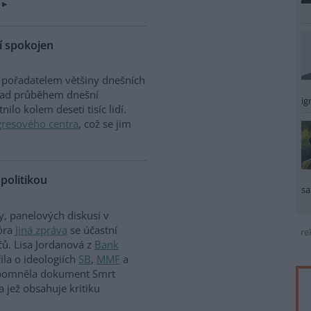
í spokojen
je pořadatelem většiny dnešních
í nad průběhem dnešní
ig
ilo kolem deseti tisíc lidí.
resového centra
, což se jim
politikou
sa
y, panelových diskusí v
óra
Jiná zpráva
se účastní
re
čů. Lisa Jordanová z
Bank
la o ideologiích
SB
,
MMF
a
řipomněla dokument Smrt
 a jež obsahuje kritiku