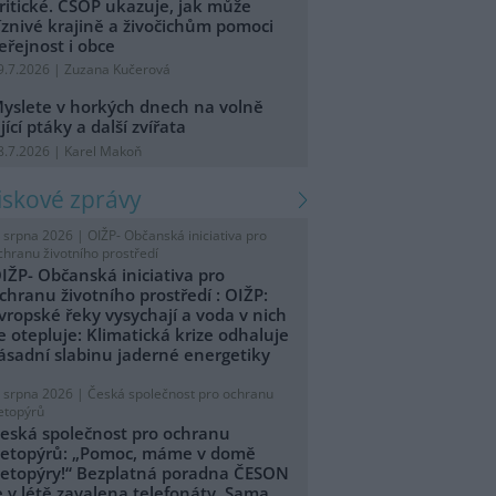
ritické. ČSOP ukazuje, jak může
íznivé krajině a živočichům pomoci
eřejnost i obce
9.7.2026 | Zuzana Kučerová
yslete v horkých dnech na volně
ijící ptáky a další zvířata
8.7.2026 | Karel Makoň
tiskové zprávy
. srpna 2026 |
OIŽP- Občanská iniciativa pro
chranu životního prostředí
IŽP- Občanská iniciativa pro
chranu životního prostředí : OIŽP:
vropské řeky vysychají a voda v nich
e otepluje: Klimatická krize odhaluje
ásadní slabinu jaderné energetiky
. srpna 2026 |
Česká společnost pro ochranu
etopýrů
eská společnost pro ochranu
etopýrů: „Pomoc, máme v domě
etopýry!“ Bezplatná poradna ČESON
e v létě zavalena telefonáty. Sama