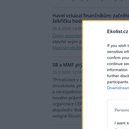
Havel vzkázal finančníkům: začnět
žebříčku hodnot
26.9.2000 14:00 | PRAHA (EkoList)
Ekolist.cz
Český prezident
Václav Havel dnes po
otevřel svým projevem Výroční zasedá
If you wish 
Mezinárodního měnového fondu
a
Sv
sensitive in
confirm you
continue se
SB a MMF prý mohou za neúspěch s
information 
26.9.2000 12:00 | PRAHA (EkoList)
further disc
"Privatizace v zemích střední Evropy, 
participants
ztroskotala, protože
Světová banka (SB
Downstream 
a nerespektovala potřeby zemí střední 
nového právního prostředí," řekl Jura
organizace CEPA, která je členem
CEE 
dopolední diskusi v
Městské knihovně
Persona
veřejné fórum Jiná zpráva.
I want t