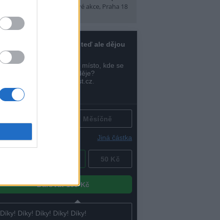
t)
(Tábory, výlety a pobytové akce, Praha 18