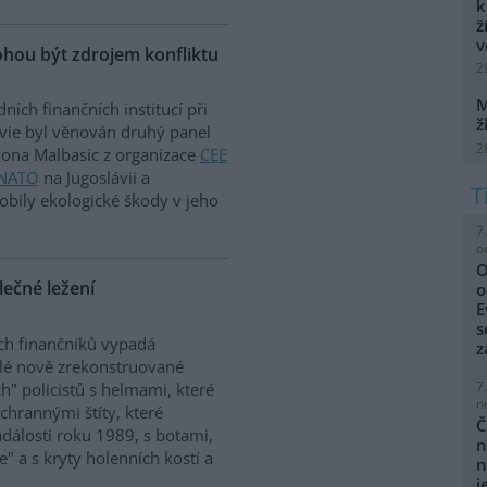
k
ž
v
hou být zdrojem konfliktu
2
M
ních finančních institucí při
ž
vie byl věnován druhý panel
2
Ivona Malbasic z organizace
CEE
NATO
na Jugoslávii a
bily ekologické škody v jeho
7
o
O
ečné ležení
o
E
s
ch finančníků vypadá
z
lé nově zrekonstruované
7
h" policistů s helmami, které
n
chrannými štíty, které
Č
dálosti roku 1989, s botami,
n
e" a s kryty holenních kostí a
n
j