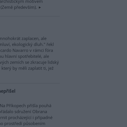
anarchistickým motivem
t! (Země především).
 mnohokrát zaplacen, ale
mluví, ekologický dluh." řekl
cardo Navarro v rámci fóra
u hlavní spotřebitelé, ale
ových zemích se zkracuje lidský
který by měli zaplatit ti, jež
epřišel
Na Příkopech přišla pouhá
ořádalo sdružení Obrana
rnit procházející i případné
ho prostředí působením