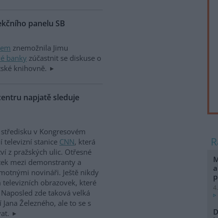
ekčního panelu SB
rem
znemožnila Jimu
vé banky
zúčastnit se diskuse o
ské knihovně.
entru napjatě sleduje
 středisku v Kongresovém
í televizní stanice
CNN
, která
ví z pražských ulic. Otřesné
M
tek mezi demonstranty a
a
motnými novináři. Ještě nikdy
p
 televizních obrazovek, které
4
í. Naposled zde taková velká
 Jana Železného, ale to se s
D
vat.