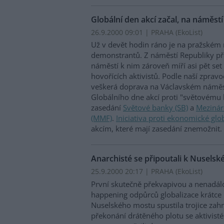
Globální den akcí začal, na náměst
26.9.2000 09:01 | PRAHA (EkoList)
Už v devět hodin ráno je na pražském 
demonstrantů. Z náměstí Republiky pře
náměstí k nim zároveň míří asi pět set
hovořících aktivistů. Podle naší zprav
veškerá doprava na Václavském náměst
Globálního dne akcí proti "světovému 
zasedání
Světové banky (SB)
a
Meziná
(MMF)
.
Iniciativa proti ekonomické glob
akcím, které mají zasedání znemožnit.
Anarchisté se připoutali k Nusels
25.9.2000 20:17 | PRAHA (EkoList)
První skutečně překvapivou a nenadálo
happening odpůrců globalizace krátce 
Nuselského mostu spustila trojice zahr
překonání drátěného plotu se aktivisté