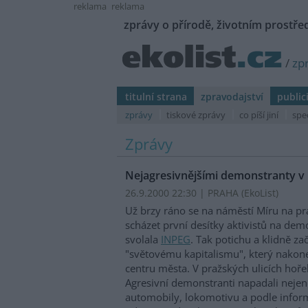
reklama
reklama
zprávy o přírodě, životním prostřed
/
zp
titulní strana
zpravodajství
public
zprávy
tiskové zprávy
co píší jiní
spe
Zprávy
Nejagresivnějšími demonstranty v po
26.9.2000 22:30 | PRAHA (EkoList)
Už brzy ráno se na náměstí Míru na pr
scházet první desítky aktivistů na dem
svolala
INPEG
. Tak potichu a klidně za
"světovému kapitalismu", který nakonec
centru města. V pražských ulicích hoře
Agresivní demonstranti napadali nejenom
automobily, lokomotivu a podle inform