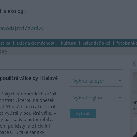
í a ekologii
ravodajství
/
zprávy
istika
zelená domácnost
kultura
kalendář akcí
fotobank
ciály
uliční válce byli Italové
ažských Vinohradech začali
onstraci, kterou na dnešek
dř
čal "Globální den akcí" proti
m
 vyústil v pouliční válku v
ly barikády a automobily.
 policisty, ale i civilní
ace ČTK také sanitky,