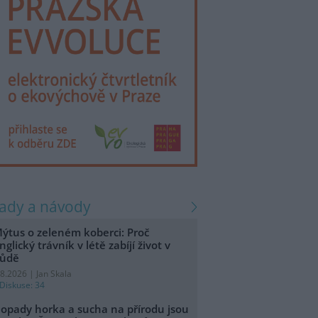
rady a návody
ýtus o zeleném koberci: Proč
nglický trávník v létě zabíjí život v
ůdě
.8.2026 | Jan Skala
Diskuse: 34
opady horka a sucha na přírodu jsou