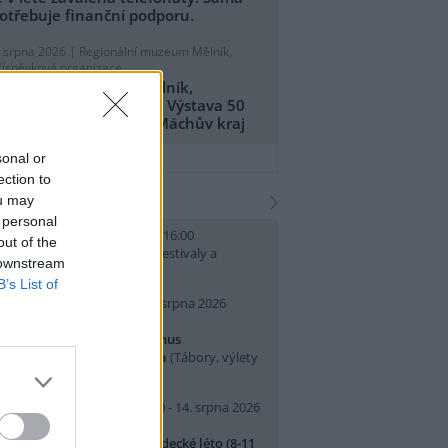
otřebuje finanční podporu.
. srpna 2026 |
Regionální muzeum Mělník,
říspěvková organizace
egionální muzeum Mělník,
říspěvková organizace: Výstava 50
et CHKO Kokořínsko - Máchův kraj
přidat tiskovou zprávu
sonal or
ection to
kalendář akcí
ou may
 personal
. srpna 2026 (neděle) 10:00 - 16:00
out of the
slava Světového dne lvů
(Festivaly a
 downstream
lavnosti, Praha 7 )
B’s List of
0. srpna 2026 (pondělí) - 14. srpna 2026
pátek)
rajeme si v Pralese - 2. turnus
říměstského letního tábora
(Tábory, výlety
 pobytové akce, Praha 19 )
0. srpna 2026 (pondělí) 07:30 - 14. srpna 2026
pátek) 16:30
říměstský tábor Přírodovědecké léto (8-11