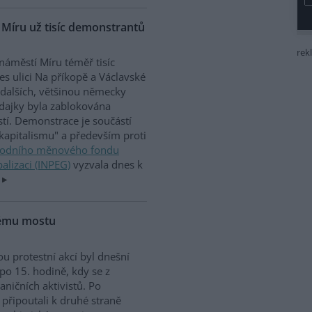
í Míru už tisíc demonstrantů
rek
náměstí Míru téměř tisíc
s ulici Na příkopě a Václavské
 dalších, většinou německy
odajky byla zablokována
í. Demonstrace je součástí
kapitalismu" a především proti
rodního měnového fondu
alizaci (INPEG)
vyzvala dnes k
kému mostu
u protestní akcí byl dnešní
po 15. hodině, kdy se z
aničních aktivistů. Po
 připoutali k druhé straně