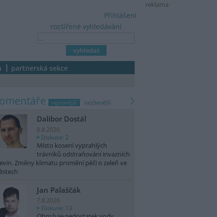
reklama
Přihlášení
rozšířené vyhledávání
a
partnerská sekce
komentáře
nejnovější
nejčtenější
Dalibor Dostál
8.8.2026
Diskuse: 2
Místo kosení vyprahlých
trávníků odstraňování invazních
evin. Změny klimatu promění péči o zeleň ve
ěstech
Jan Palaščák
7.8.2026
Diskuse: 13
Ohrožuje nedostatek vody