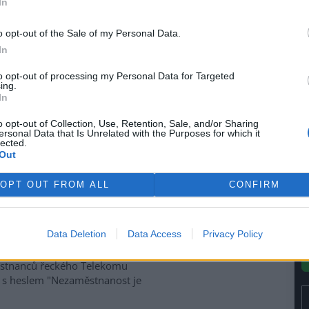
In
diný aktivista
le
)
o opt-out of the Sale of my Personal Data.
tisty Martina Krämera,
In
o centra
Internacionálu je
roti dnes zahájenému zasedání
to opt-out of processing my Personal Data for Targeted
ing.
)
a
Světové banky (SB)
. Podle
In
a náměstí Míru, se ovšem
ávě vydal na pochod ke
o opt-out of Collection, Use, Retention, Sale, and/or Sharing
ersonal Data that Is Unrelated with the Purposes for which it
lected.
Out
azila YA BASTA!
OPT OUT FROM ALL
CONFIRM
síce demonstrantů. Zhruba před
až šesti set Italů z organizace
Data Deletion
Data Access
Privacy Policy
ských levicových demonstrantů
emonstrujícími je také asi
městnanců řeckého Telekomu
nt s heslem "Nezaměstnanost je