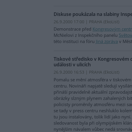
Diskuse poukázala na slabiny Insp
26.9.2000 17:00 | PRAHA (EkoList)
Demonstrace před
Kongresovým cent
McNielovi z Inspekčního panelu
Světo
této instituci na fóru
Jiná zpráva
v Měst
Tiskové středisko v Kongresovém c
události v ulicích
26.9.2000 16:53 | PRAHA (EkoList)
Pomalu se mění atmosféra v tiskovém
centru. Novináři napjatě sledují vysílán
přináší pravidelně aktuální zpravodajst
obrázky slzným plynem zahalených bi
policisty proměnily atmosféru mezi sa
se tady v press centru neshluklo kolem
tu jsou instalovány, tolik lidí jako nyn
sledovanost byla při olympijském klání
nynějším návalem vůbec nedá srovná