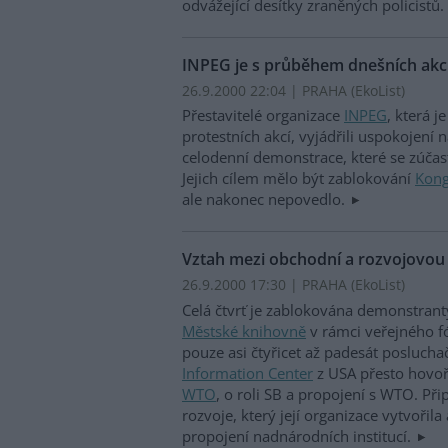
odvážející desítky zraněných policistů.
INPEG je s průběhem dnešních akc
26.9.2000 22:04 | PRAHA (EkoList)
Přestavitelé organizace
INPEG
, která 
protestních akcí, vyjádřili uspokojen
celodenní demonstrace, které se zúčastn
Jejich cílem mělo být zablokování
Kong
ale nakonec nepovedlo.
Vztah mezi obchodní a rozvojovou 
26.9.2000 17:30 | PRAHA (EkoList)
Celá čtvrť je zablokována demonstrant
Městské knihovně
v rámci veřejného f
pouze asi čtyřicet až padesát poslucha
Information Center
z USA přesto hovoři
WTO
, o roli SB a propojení s WTO. P
rozvoje, který její organizace vytvořila
propojení nadnárodních institucí.