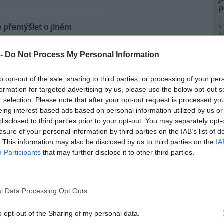
p
6
e přemýšlet o jiném
p
R
p
 -
Do Not Process My Personal Information
l
 desáté hodině dopoledne
ní Rad guvernérů
to opt-out of the sale, sharing to third parties, or processing of your per
ětové banky
.
formation for targeted advertising by us, please use the below opt-out s
r selection. Please note that after your opt-out request is processed y
eing interest-based ads based on personal information utilized by us or
lovenské privatizace
9
disclosed to third parties prior to your opt-out. You may separately opt-
O
losure of your personal information by third parties on the IAB’s list of
s
v Čechách a na Slovensku
. This information may also be disclosed by us to third parties on the
IA
)
vyžadovala její rychlý průběh
1
Participants
that may further disclose it to other third parties.
Evropy, zvláště vytvoření
(
j Zamkovský ze slovenské
H
p
Bankwatch Network
, v dnešní
a
. V knihovně stále pokračuje
l Data Processing Opt Outs
1
(
o opt-out of the Sharing of my personal data.
P