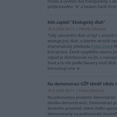
mostu a vyvěsili dva transparenty s 
přeškrtnutého "A" a heslem Earth firs
Kdo zaplatí "Ekologický dluh"
25.9.2000 20:15 | PRAHA (EkoList)
"Celý zahraniční dluh už byl v úrocích
existuje jiný dluh, o kterém se tolik ne
charismatický předseda
Přátel Země
Ri
Jiná zpráva. Země vyspělého severu jso
odpad je distribuován na jih, v rozvoj
život a to vše podle Navarry tvoří dluh, 
konzumují více.
Na demonstraci OŽP téměř nikdo n
25.9.2000 20:11 | Praha (EkoList)
Na plánovanou protestní demonstraci 
desítka demonstrantů. Demonstraci p
životního prostředí, které chtělo upozo
demonstranty na poškozování životní