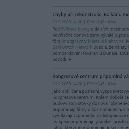
Chyby při rekonstrukci Balkánu mo
26.9.2000 14:30 | PRAHA (EkoList)
Roli
Světové banky
a dalších mezinárod
poválečné obnově zemí bývalé Jugoslá
fóra
Jiná zpráva
v
Městské knihovně
. 
Bankwatch Network
uvedla, že nálety
bombardování továren u Dunaje, způso
povodí.
Kongresové centrum připomíná vál
26.9.2000 14:20 | PRAHA (EkoList)
Jako obklíčená poslední výspa světový
Kongresové centrum. Kolem dokola ce
budovy stojí stovky doslova "obrněnýc
připomínají filmy o kosmonautech, s o
vyvolávají vzpomínku na listopadové u
jež spíše připomínají lyžařské "přezkáč
loktů, kterými připomínají hokejisty.