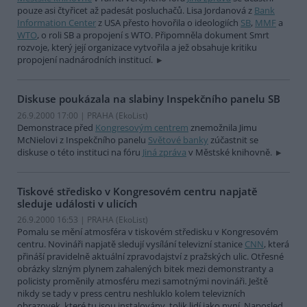
pouze asi čtyřicet až padesát posluchačů. Lisa Jordanová z
Bank
Information Center
z USA přesto hovořila o ideologiích
SB
,
MMF
a
WTO
, o roli SB a propojení s WTO. Připomněla dokument Smrt
rozvoje, který její organizace vytvořila a jež obsahuje kritiku
propojení nadnárodních institucí.
Diskuse poukázala na slabiny Inspekčního panelu SB
26.9.2000 17:00 | PRAHA (EkoList)
Demonstrace před
Kongresovým centrem
znemožnila Jimu
McNielovi z Inspekčního panelu
Světové banky
zúčastnit se
diskuse o této instituci na fóru
Jiná zpráva
v Městské knihovně.
Tiskové středisko v Kongresovém centru napjatě
sleduje události v ulicích
26.9.2000 16:53 | PRAHA (EkoList)
Pomalu se mění atmosféra v tiskovém středisku v Kongresovém
centru. Novináři napjatě sledují vysílání televizní stanice
CNN
, která
přináší pravidelně aktuální zpravodajství z pražských ulic. Otřesné
obrázky slzným plynem zahalených bitek mezi demonstranty a
policisty proměnily atmosféru mezi samotnými novináři. Ještě
nikdy se tady v press centru neshluklo kolem televizních
obrazovek, které tu jsou instalovány, tolik lidí jako nyní. Naposled