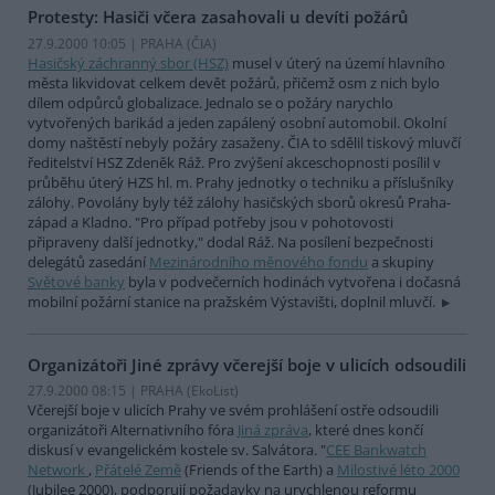
Protesty: Hasiči včera zasahovali u devíti požárů
27.9.2000 10:05 | PRAHA (
ČIA
)
Hasičský záchranný sbor (HSZ)
musel v úterý na území hlavního
města likvidovat celkem devět požárů, přičemž osm z nich bylo
dílem odpůrců globalizace. Jednalo se o požáry narychlo
vytvořených barikád a jeden zapálený osobní automobil. Okolní
domy naštěstí nebyly požáry zasaženy. ČIA to sdělil tiskový mluvčí
ředitelství HSZ Zdeněk Ráž. Pro zvýšení akceschopnosti posílil v
průběhu úterý HZS hl. m. Prahy jednotky o techniku a příslušníky
zálohy. Povolány byly též zálohy hasičských sborů okresů Praha-
západ a Kladno. "Pro případ potřeby jsou v pohotovosti
připraveny další jednotky," dodal Ráž. Na posílení bezpečnosti
delegátů zasedání
Mezinárodního měnového fondu
a skupiny
Světové banky
byla v podvečerních hodinách vytvořena i dočasná
mobilní požární stanice na pražském Výstavišti, doplnil mluvčí.
Organizátoři Jiné zprávy včerejší boje v ulicích odsoudili
27.9.2000 08:15 | PRAHA (EkoList)
Včerejší boje v ulicích Prahy ve svém prohlášení ostře odsoudili
organizátoři Alternativního fóra
Jiná zpráva
, které dnes končí
diskusí v evangelickém kostele sv. Salvátora. "
CEE Bankwatch
Network
,
Přátelé Země
(Friends of the Earth) a
Milostivé léto 2000
(Jubilee 2000), podporují požadavky na urychlenou reformu