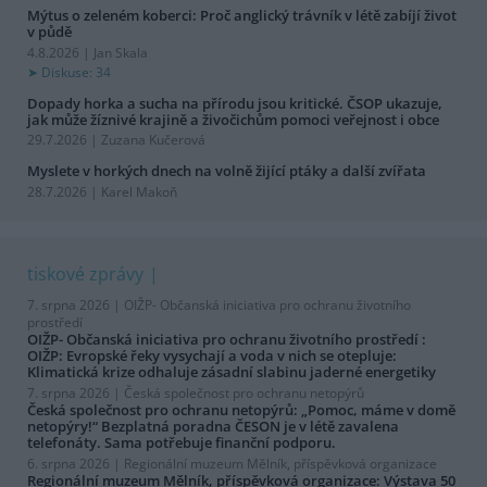
Mýtus o zeleném koberci: Proč anglický trávník v létě zabíjí život
v půdě
4.8.2026 | Jan Skala
Diskuse: 34
Dopady horka a sucha na přírodu jsou kritické. ČSOP ukazuje,
jak může žíznivé krajině a živočichům pomoci veřejnost i obce
29.7.2026 | Zuzana Kučerová
Myslete v horkých dnech na volně žijící ptáky a další zvířata
28.7.2026 | Karel Makoň
tiskové zprávy
7. srpna 2026 |
OIŽP- Občanská iniciativa pro ochranu životního
prostředí
OIŽP- Občanská iniciativa pro ochranu životního prostředí :
OIŽP: Evropské řeky vysychají a voda v nich se otepluje:
Klimatická krize odhaluje zásadní slabinu jaderné energetiky
7. srpna 2026 |
Česká společnost pro ochranu netopýrů
Česká společnost pro ochranu netopýrů: „Pomoc, máme v domě
netopýry!“ Bezplatná poradna ČESON je v létě zavalena
telefonáty. Sama potřebuje finanční podporu.
6. srpna 2026 |
Regionální muzeum Mělník, příspěvková organizace
Regionální muzeum Mělník, příspěvková organizace: Výstava 50