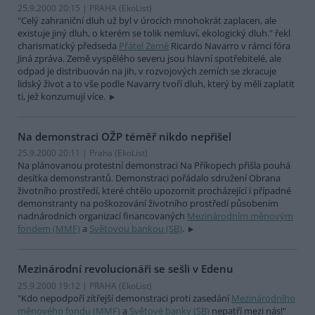
25.9.2000 20:15 | PRAHA (EkoList)
"Celý zahraniční dluh už byl v úrocích mnohokrát zaplacen, ale
existuje jiný dluh, o kterém se tolik nemluví, ekologický dluh." řekl
charismatický předseda
Přátel Země
Ricardo Navarro v rámci fóra
Jiná zpráva. Země vyspělého severu jsou hlavní spotřebitelé, ale
odpad je distribuován na jih, v rozvojových zemích se zkracuje
lidský život a to vše podle Navarry tvoří dluh, který by měli zaplatit
ti, jež konzumují více.
Na demonstraci OŽP téměř nikdo nepřišel
25.9.2000 20:11 | Praha (EkoList)
Na plánovanou protestní demonstraci Na Příkopech přišla pouhá
desítka demonstrantů. Demonstraci pořádalo sdružení Obrana
životního prostředí, které chtělo upozornit procházející i případné
demonstranty na poškozování životního prostředí působením
nadnárodních organizací financovaných
Mezinárodním měnovým
fondem (MMF)
a
Světovou bankou (SB)
.
Mezinárodní revolucionáři se sešli v Edenu
25.9.2000 19:12 | PRAHA (EkoList)
"Kdo nepodpoří zítřejší demonstraci proti zasedání
Mezinárodního
měnového fondu (MMF)
a
Světové banky (SB)
nepatří mezi nás!"