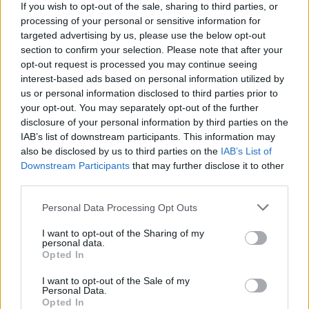
26.9.2000 11:05 | PRAHA (EkoList)
If you wish to opt-out of the sale, sharing to third parties, or
Koncert osamoceného polského trumpetisty Martina Krämera,
processing of your personal or sensitive information for
hrajícího v těsné blízkosti
Kongresového centra
Internacionálu je
targeted advertising by us, please use the below opt-out
zatím jediným viditelným protestem proti dnes zahájenému
section to confirm your selection. Please note that after your
zasedání
Mezinárodního měnového fondu (MMF)
a
Světové banky
opt-out request is processed you may continue seeing
(SB)
. Podle reportérů EkoListu, kteří jsou právě na náměstí Míru, se
interest-based ads based on personal information utilized by
ovšem průvod zhruba 5 000 demonstrantů právě vydal na pochod
ke Kongresovému centru.
us or personal information disclosed to third parties prior to
your opt-out. You may separately opt-out of the further
disclosure of your personal information by third parties on the
Náměstí Míru je už zcela plné, dorazila YA BASTA!
IAB’s list of downstream participants. This information may
26.9.2000 10:36 | PRAHA (EkoList)
also be disclosed by us to third parties on the
IAB’s List of
Na náměstí Míru jsou nyní už čtyři tisíce demonstrantů. Zhruba
Downstream Participants
that may further disclose it to other
před pěti minutami dorazila skupina asi pěti až šesti set Italů z
third parties.
organizace
YA BASTA!
v bílých kombinézách a italských levicových
demonstrantů a komunistů s rudými vlajkami. Mezi
Personal Data Processing Opt Outs
demonstrujícími je také asi třicetičlenná skupinka postarších
zaměstnanců řeckého Telekomu (Greek Telekom), kteří drží
I want to opt-out of the Sharing of my
transparent s heslem "Nezaměstnanost je nejhorší formou
personal data.
rasismu".
Opted In
I want to opt-out of the Sale of my
Globální den akcí začal, na náměstí Míru už tisíc
Personal Data.
demonstrantů
Opted In