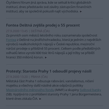
Čtyřdenní fórum Jiná zpráva, kde se setkali kritici globálních
institucí, dnes představilo své závěry zástupcům finančních
institucí, aby se společně pokusili najít východiska.
Fontea Deštná zvýšila prodej o 55 procent
27.9.2000 13:45 | DEŠTNÁ (
ČIA
)
Za prvních osm měsíců letošního roku zaznamenala společnost
Fontea
z Deštné na Jindřichohradecku, která je jedním z největších
výrobců nealkoholických nápojů v České republice, meziroční
nárůst prodeje o přibližně 55 procent. Celkem podle předběžných
odhadů letos vyrobí 600 tisíc litrů nápojů a její tržby se přiblíží
hranici 350 miliónů korun.
Protesty: Starosta Prahy 1 odsoudil projevy násilí
27.9.2000 13:20 | PRAHA (
ČIA
)
Městská část Praha 1 odsuzuje rabování, vandalismus, ničení
majetku a všechny další násilné akce odpůrců politiky
Mezinárodního měnového fondu
(MMF) a skupiny
Světové banky
(SB). Vyplývá to z prohlášení starosty Prahy 1 Jana Bürgermeistera,
které dnes získala ČIA.