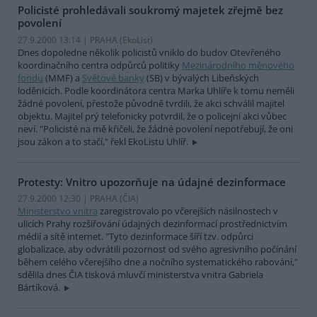
Policisté prohledávali soukromý majetek zřejmě bez
povolení
27.9.2000 13:14 | PRAHA (EkoList)
Dnes dopoledne několik policistů vniklo do budov Otevřeného
koordinačního centra odpůrců politiky
Mezinárodního měnového
fondu
(MMF) a
Světové banky
(SB) v bývalých Libeňských
loděnicích. Podle koordinátora centra Marka Uhlíře k tomu neměli
žádné povolení, přestože původně tvrdili, že akci schválil majitel
objektu. Majitel prý telefonicky potvrdil, že o policejní akci vůbec
neví. "Policisté na mě křičeli, že žádné povolení nepotřebují, že oni
jsou zákon a to stačí," řekl EkoListu Uhlíř.
Protesty: Vnitro upozorňuje na údajné dezinformace
27.9.2000 12:30 | PRAHA (
ČIA
)
Ministerstvo vnitra
zaregistrovalo po včerejších násilnostech v
ulicích Prahy rozšiřování údajných dezinformací prostřednictvím
médií a sítě internet. "Tyto dezinformace šíří tzv. odpůrci
globalizace, aby odvrátili pozornost od svého agresivního počínání
během celého včerejšího dne a nočního systematického rabování,"
sdělila dnes ČIA tisková mluvčí ministerstva vnitra Gabriela
Bártíková.