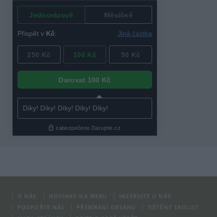
O NÁS
NOVINKY NA WEBU
INZERUJTE U NÁS
PODPOŘTE NÁS
PŘEBÍRÁNÍ OBSAHU
TIŠTĚNÝ EKOLIST