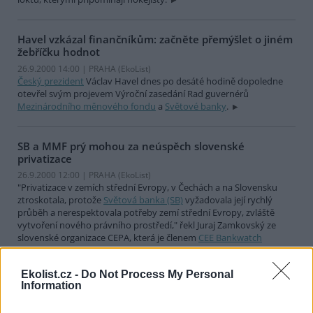
Havel vzkázal finančníkům: začněte přemýšlet o jiném
žebříčku hodnot
26.9.2000 14:00 | PRAHA (EkoList)
Český prezident
Václav Havel dnes po desáté hodině dopoledne
otevřel svým projevem Výroční zasedání Rad guvernérů
Mezinárodního měnového fondu
a
Světové banky
.
SB a MMF prý mohou za neúspěch slovenské
privatizace
26.9.2000 12:00 | PRAHA (EkoList)
"Privatizace v zemích střední Evropy, v Čechách a na Slovensku
ztroskotala, protože
Světová banka (SB)
vyžadovala její rychlý
průběh a nerespektovala potřeby zemí střední Evropy, zvláště
vytvoření nového právního prostředí," řekl Juraj Zamkovský ze
slovenské organizace CEPA, která je členem
CEE Bankwatch
Network
, v dnešní dopolední diskusi v
Městské knihovně
. V
knihovně stále pokračuje veřejné fórum Jiná zpráva.
Ekolist.cz -
Do Not Process My Personal
Information
U Kongresového centra zatím jen jediný aktivista