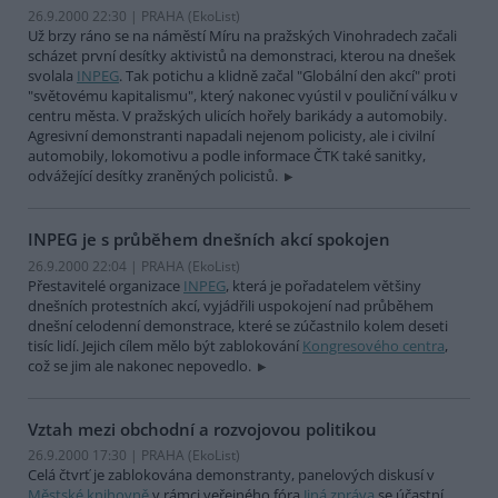
26.9.2000 22:30 | PRAHA (EkoList)
Už brzy ráno se na náměstí Míru na pražských Vinohradech začali
scházet první desítky aktivistů na demonstraci, kterou na dnešek
svolala
INPEG
. Tak potichu a klidně začal "Globální den akcí" proti
"světovému kapitalismu", který nakonec vyústil v pouliční válku v
centru města. V pražských ulicích hořely barikády a automobily.
Agresivní demonstranti napadali nejenom policisty, ale i civilní
automobily, lokomotivu a podle informace ČTK také sanitky,
odvážející desítky zraněných policistů.
INPEG je s průběhem dnešních akcí spokojen
26.9.2000 22:04 | PRAHA (EkoList)
Přestavitelé organizace
INPEG
, která je pořadatelem většiny
dnešních protestních akcí, vyjádřili uspokojení nad průběhem
dnešní celodenní demonstrace, které se zúčastnilo kolem deseti
tisíc lidí. Jejich cílem mělo být zablokování
Kongresového centra
,
což se jim ale nakonec nepovedlo.
Vztah mezi obchodní a rozvojovou politikou
26.9.2000 17:30 | PRAHA (EkoList)
Celá čtvrť je zablokována demonstranty, panelových diskusí v
Městské knihovně
v rámci veřejného fóra
Jiná zpráva
se účastní