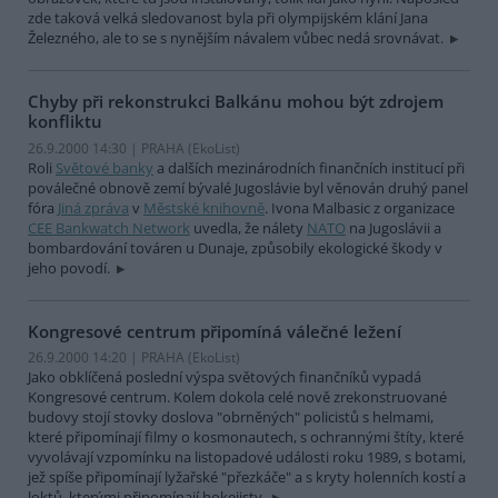
zde taková velká sledovanost byla při olympijském klání Jana
Železného, ale to se s nynějším návalem vůbec nedá srovnávat.
Chyby při rekonstrukci Balkánu mohou být zdrojem
konfliktu
26.9.2000 14:30 | PRAHA (EkoList)
Roli
Světové banky
a dalších mezinárodních finančních institucí při
poválečné obnově zemí bývalé Jugoslávie byl věnován druhý panel
fóra
Jiná zpráva
v
Městské knihovně
. Ivona Malbasic z organizace
CEE Bankwatch Network
uvedla, že nálety
NATO
na Jugoslávii a
bombardování továren u Dunaje, způsobily ekologické škody v
jeho povodí.
Kongresové centrum připomíná válečné ležení
26.9.2000 14:20 | PRAHA (EkoList)
Jako obklíčená poslední výspa světových finančníků vypadá
Kongresové centrum. Kolem dokola celé nově zrekonstruované
budovy stojí stovky doslova "obrněných" policistů s helmami,
které připomínají filmy o kosmonautech, s ochrannými štíty, které
vyvolávají vzpomínku na listopadové události roku 1989, s botami,
jež spíše připomínají lyžařské "přezkáče" a s kryty holenních kostí a
loktů, kterými připomínají hokejisty.