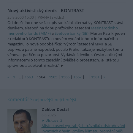
Nový aktivistický deník - KONTRAST
25.9.2000 15:00 | PRAHA (EkoList)
Od dnešního dne se časopis radikální alternativy KONTRAST stává
deníkem, alespoň na dobu pražského zasedání
Mezinárodního
měnového fondu (MMF)
a
Světové banky (SB)
. Martin Patrik, jeden
z redaktorů KONTRASTu o novém vydání tohoto informačního
magazínu, o nové podobě říká: "Výroční zasedání MMF a SB
poprvé, a patrně naposled, poctilo Prahu, takže je nezbytné tomu
věnovat patřičnou pozornost. Vydávání deníku s česko-anlickými
informacemi o tomto zasedání, zvláště o protestech, je jistě tou
správnou a adekvátní reakcí."
«
|
1
|
..
|
1563
|
1564
|
1565
|
1566
|
1567
|
..
|
1581
|
»
komentáře
nejnovější
nejčtenější
Dalibor Dostál
8.8.2026
Diskuse: 2
Místo kosení vyprahlých trávníků odstraňování
invazních dřevin. Změny klimatu promění péči