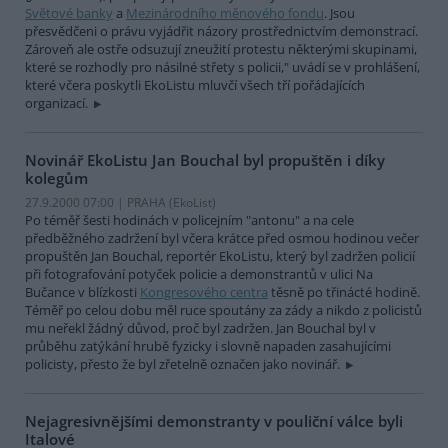
Světové banky
a
Mezinárodního měnového fondu
. Jsou
přesvědčeni o právu vyjádřit názory prostřednictvím demonstrací.
Zároveň ale ostře odsuzují zneužití protestu některými skupinami,
které se rozhodly pro násilné střety s policii," uvádí se v prohlášení,
které včera poskytli EkoListu mluvčí všech tří pořádajících
organizací.
Novinář EkoListu Jan Bouchal byl propuštěn i díky
kolegům
27.9.2000 07:00 | PRAHA (EkoList)
Po téměř šesti hodinách v policejním "antonu" a na cele
předběžného zadržení byl včera krátce před osmou hodinou večer
propuštěn Jan Bouchal, reportér EkoListu, který byl zadržen policií
při fotografování potyček policie a demonstrantů v ulici Na
Bučance v blízkosti
Kongresového centra
těsně po třinácté hodině.
Téměř po celou dobu měl ruce spoutány za zády a nikdo z policistů
mu neřekl žádný důvod, proč byl zadržen. Jan Bouchal byl v
průběhu zatýkání hrubě fyzicky i slovně napaden zasahujícími
policisty, přesto že byl zřetelně označen jako novinář.
Nejagresivnějšími demonstranty v pouliční válce byli
Italové