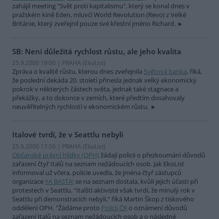
zahájil meeting "Svět proti kapitalismu", který se konal dnes v
pražském kině Eden, mluvčí World Revolution (Revo) z Velké
Británie, který zveřejnil pouze své křestní jméno Richard.
SB: Není důležitá rychlost růstu, ale jeho kvalita
25.9.2000 19:00 | PRAHA (EkoList)
Zpráva o kvalitě růstu, kterou dnes zveřejnila
Světová banka
, říká,
že poslední dekáda 20. století přinesla jednak velký ekonomický
pokrok v některých částech světa, jednak také stagnace a
překážky, a to dokonce v zemích, které předtím dosahovaly
neuvěřitelných rychlostí v ekonomickém růstu.
Italové tvrdí, že v Seattlu nebyli
25.9.2000 17:50 | PRAHA (EkoList)
Občanské právní hlídky (OPH)
žádají policii o přezkoumání důvodů
zařazení čtyř Italů na seznam nežádoucích osob. Jak EkoList
informoval už včera, policie uvedla, že jména čtyř zástupců
organizace
YA BASTA!
se na seznam dostala, kvůli jejich účasti při
protestech v Seattlu. "Italští aktivisté však tvrdí, že minulý rok v
Seattlu při demonstracích nebyli," říká Martin Škop z tiskového
oddělení OPH. "Žádáme proto
Policii ČR
o oznámení důvodů
zařazení Italů na seznam nežádoucích osob a o následné