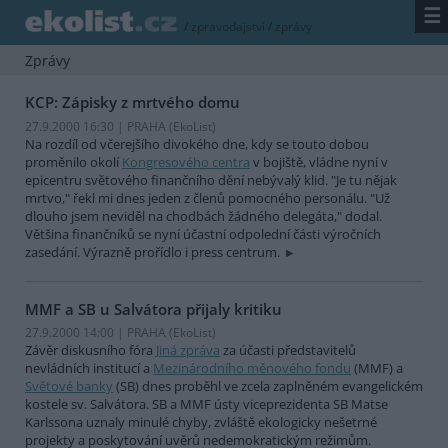
☰
/
zpravodajství
/
zprávy
Zprávy
KCP: Zápisky z mrtvého domu
27.9.2000 16:30 | PRAHA (EkoList)
Na rozdíl od včerejšího divokého dne, kdy se touto dobou
proměnilo okolí
Kongresového centra
v bojiště, vládne nyní v
epicentru světového finančního dění nebývalý klid. "Je tu nějak
mrtvo," řekl mi dnes jeden z členů pomocného personálu. "Už
dlouho jsem neviděl na chodbách žádného delegáta," dodal.
Většina finančníků se nyní účastní odpolední části výročních
zasedání. Výrazně prořídlo i press centrum.
MMF a SB u Salvátora přijaly kritiku
27.9.2000 14:00 | PRAHA (EkoList)
Závěr diskusního fóra
Jiná zpráva
za účasti představitelů
nevládních institucí a
Mezinárodního měnového fondu
(MMF) a
Světové banky
(SB) dnes proběhl ve zcela zaplněném evangelickém
kostele sv. Salvátora. SB a MMF ústy viceprezidenta SB Matse
Karlssona uznaly minulé chyby, zvláště ekologicky nešetrné
projekty a poskytování uvěrů nedemokratickým režimům.