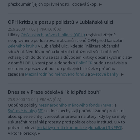
přezkoumání jejich oprávněnosti," dodává Škop.
OPH kritizuje postup policistů v Lublaňské ulici
25.9.2000 17:00 | PRAHA (
ČIA
)
Hlídky
Občanských právních hlídek (OPH)
registrují zřejmě
neoprávněné perlustrování občanů i členů OPH před kanceláří
Zeleného kruhu
v Lublaňské ulici, kde sídlí některá občanská
sdružení. Neodůvodněná kontrola totožnosti všech občanů
vcházejících do domu se stala důvodem kritiky občanských iniciativ
v domě i OPH, která podle dohody s
Policií ČR
budou nezávisle a
nestranně posuzovat postup policejních složek v průběhu
zasedání
Mezinárodního měnového fondu
a
Světové banky
.
Dnes se v Praze očekává "klid před bouří"
25.9.2000 15:05 | PRAHA (
ČIA
)
Odpůrci politiky
Mezinárodního měnového fondu (MMF)
a
Světové banky (SB)
se dnes nechystají pořádat žádné protestní
akce, spíše se chtějí věnovat přípravám na úterý, kdy by se měly
uskutečnit rozsáhlé protesty proti politice obou institucí. ČIA to
potvrdil mluvčí
Iniciativy proti ekonomické globalizaci (INPEG)
,
Viktor Piorecký.