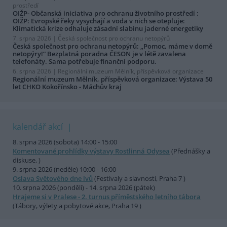
prostředí
OIŽP- Občanská iniciativa pro ochranu životního prostředí :
OIŽP: Evropské řeky vysychají a voda v nich se otepluje:
Klimatická krize odhaluje zásadní slabinu jaderné energetiky
7. srpna 2026 |
Česká společnost pro ochranu netopýrů
Česká společnost pro ochranu netopýrů: „Pomoc, máme v domě
netopýry!“ Bezplatná poradna ČESON je v létě zavalena
telefonáty. Sama potřebuje finanční podporu.
6. srpna 2026 |
Regionální muzeum Mělník, příspěvková organizace
Regionální muzeum Mělník, příspěvková organizace: Výstava 50
let CHKO Kokořínsko - Máchův kraj
kalendář akcí
8. srpna 2026 (sobota) 14:00 - 15:00
Komentované prohlídky výstavy Rostlinná Odysea
(Přednášky a
diskuse, )
9. srpna 2026 (neděle) 10:00 - 16:00
Oslava Světového dne lvů
(Festivaly a slavnosti, Praha 7 )
10. srpna 2026 (pondělí) - 14. srpna 2026 (pátek)
Hrajeme si v Pralese - 2. turnus příměstského letního tábora
(Tábory, výlety a pobytové akce, Praha 19 )