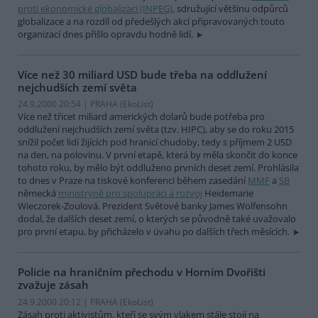
proti ekonomické globalizaci (INPEG)
, sdružující většinu odpůrců
globalizace a na rozdíl od předešlých akcí připravovaných touto
organizací dnes přišlo opravdu hodně lidí.
Více než 30 miliard USD bude třeba na oddlužení
nejchudších zemí světa
24.9.2000 20:54 | PRAHA (EkoList)
Více než třicet miliard amerických dolarů bude potřeba pro
oddlužení nejchudších zemí světa (tzv. HIPC), aby se do roku 2015
snížil počet lidí žijících pod hranicí chudoby, tedy s příjmem 2 USD
na den, na polovinu. V první etapě, která by měla skončit do konce
tohoto roku, by mělo být oddluženo prvních deset zemí. Prohlásila
to dnes v Praze na tiskové konferenci během zasedání
MMF
a
SB
německá
ministryně pro spolupráci a rozvoj
Heidemarie
Wieczorek-Zoulová. Prezident Světové banky James Wolfensohn
dodal, že dalších deset zemí, o kterých se původně také uvažovalo
pro první etapu, by přicházelo v úvahu po dalších třech měsících.
Policie na hraničním přechodu v Horním Dvořišti
zvažuje zásah
24.9.2000 20:12 | PRAHA (EkoList)
Zásah proti aktivistům, kteří se svým vlakem stále stojí na