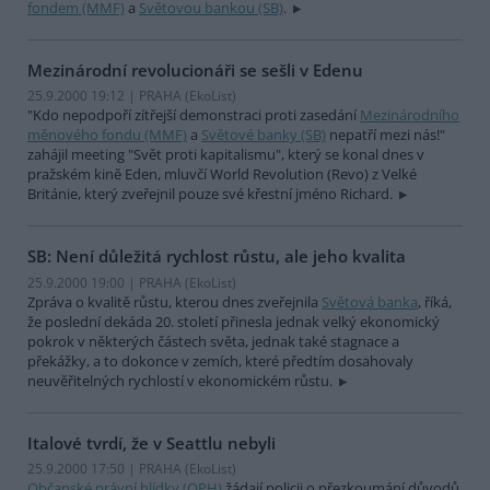
fondem (MMF)
a
Světovou bankou (SB)
.
Mezinárodní revolucionáři se sešli v Edenu
25.9.2000 19:12 | PRAHA (EkoList)
"Kdo nepodpoří zítřejší demonstraci proti zasedání
Mezinárodního
měnového fondu (MMF)
a
Světové banky (SB)
nepatří mezi nás!"
zahájil meeting "Svět proti kapitalismu", který se konal dnes v
pražském kině Eden, mluvčí World Revolution (Revo) z Velké
Británie, který zveřejnil pouze své křestní jméno Richard.
SB: Není důležitá rychlost růstu, ale jeho kvalita
25.9.2000 19:00 | PRAHA (EkoList)
Zpráva o kvalitě růstu, kterou dnes zveřejnila
Světová banka
, říká,
že poslední dekáda 20. století přinesla jednak velký ekonomický
pokrok v některých částech světa, jednak také stagnace a
překážky, a to dokonce v zemích, které předtím dosahovaly
neuvěřitelných rychlostí v ekonomickém růstu.
Italové tvrdí, že v Seattlu nebyli
25.9.2000 17:50 | PRAHA (EkoList)
Občanské právní hlídky (OPH)
žádají policii o přezkoumání důvodů