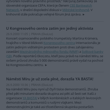
vytvoření nového právního prostředí," řekl Juraj Zamkovský ze
slovenské organizace CEPA, která je členem
CEE Bankwatch
Network
, v dnešní dopolední diskusi v
Městské knihovně
. V
knihovně stále pokračuje veřejné fórum Jiná zpráva.
U Kongresového centra zatím jen jediný aktivista
26.9.2000 11:05 | PRAHA (EkoList)
Koncert osamoceného polského trumpetisty Martina Krämera,
hrajícího v těsné blízkosti
Kongresového centra
Internacionálu je
zatím jediným viditelným protestem proti dnes zahájenému
zasedání
Mezinárodního měnového fondu (MMF)
a
Světové banky
(SB)
. Podle reportérů EkoListu, kteří jsou právě na náměstí Míru, se
ovšem průvod zhruba 5 000 demonstrantů právě vydal na pochod
ke Kongresovému centru.
Náměstí Míru je už zcela plné, dorazila YA BASTA!
26.9.2000 10:36 | PRAHA (EkoList)
Na náměstí Míru jsou nyní už čtyři tisíce demonstrantů. Zhruba
před pěti minutami dorazila skupina asi pěti až šesti set Italů z
organizace
YA BASTA!
v bílých kombinézách a italských levicových
demonstrantů a komunistů s rudými vlajkami. Mezi
demonstrujícími je také asi třicetičlenná skupinka postarších