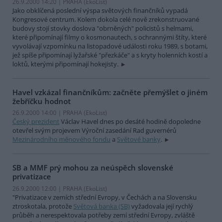
26.9.2000 14:20 | PRAHA (EkoList)
Jako obklíčená poslední výspa světových finančníků vypadá
Kongresové centrum. Kolem dokola celé nově zrekonstruované
budovy stojí stovky doslova "obrněných" policistů s helmami,
které připomínají filmy o kosmonautech, s ochrannými štíty, které
vyvolávají vzpomínku na listopadové události roku 1989, s botami,
jež spíše připomínají lyžařské "přezkáče" a s kryty holenních kostí a
loktů, kterými připomínají hokejisty.
Havel vzkázal finančníkům: začněte přemýšlet o jiném
žebříčku hodnot
26.9.2000 14:00 | PRAHA (EkoList)
Český prezident
Václav Havel dnes po desáté hodině dopoledne
otevřel svým projevem Výroční zasedání Rad guvernérů
Mezinárodního měnového fondu
a
Světové banky
.
SB a MMF prý mohou za neúspěch slovenské
privatizace
26.9.2000 12:00 | PRAHA (EkoList)
"Privatizace v zemích střední Evropy, v Čechách a na Slovensku
ztroskotala, protože
Světová banka (SB)
vyžadovala její rychlý
průběh a nerespektovala potřeby zemí střední Evropy, zvláště