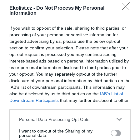
Odpůrci politiky
Mezinárodního měnového fondu (MMF)
a
Ekolist.cz -
Do Not Process My Personal
Světové banky (SB)
se dnes nechystají pořádat žádné protestní
Information
akce, spíše se chtějí věnovat přípravám na úterý, kdy by se měly
uskutečnit rozsáhlé protesty proti politice obou institucí. ČIA to
potvrdil mluvčí
Iniciativy proti ekonomické globalizaci (INPEG)
,
If you wish to opt-out of the sale, sharing to third parties, or
Viktor Piorecký.
processing of your personal or sensitive information for
targeted advertising by us, please use the below opt-out
section to confirm your selection. Please note that after your
Nový aktivistický deník - KONTRAST
opt-out request is processed you may continue seeing
25.9.2000 15:00 | PRAHA (EkoList)
interest-based ads based on personal information utilized by
Od dnešního dne se časopis radikální alternativy KONTRAST stává
us or personal information disclosed to third parties prior to
deníkem, alespoň na dobu pražského zasedání
Mezinárodního
your opt-out. You may separately opt-out of the further
měnového fondu (MMF)
a
Světové banky (SB)
. Martin Patrik, jeden
disclosure of your personal information by third parties on the
z redaktorů KONTRASTu o novém vydání tohoto informačního
magazínu, o nové podobě říká: "Výroční zasedání MMF a SB
IAB’s list of downstream participants. This information may
poprvé, a patrně naposled, poctilo Prahu, takže je nezbytné tomu
also be disclosed by us to third parties on the
IAB’s List of
věnovat patřičnou pozornost. Vydávání deníku s česko-anlickými
Downstream Participants
that may further disclose it to other
informacemi o tomto zasedání, zvláště o protestech, je jistě tou
third parties.
správnou a adekvátní reakcí."
Personal Data Processing Opt Outs
Přátelé Země: Zastavte těžbu v nejchudších zemích
I want to opt-out of the Sharing of my
25.9.2000 13:05 | PRAHA (EkoList)
personal data.