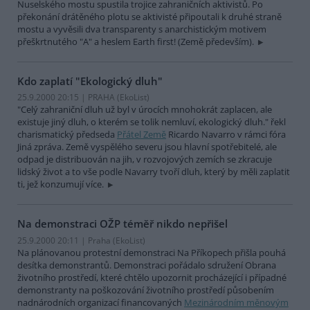
Nuselského mostu spustila trojice zahraničních aktivistů. Po
překonání drátěného plotu se aktivisté připoutali k druhé straně
mostu a vyvěsili dva transparenty s anarchistickým motivem
přeškrtnutého "A" a heslem Earth first! (Země především).
Kdo zaplatí "Ekologický dluh"
25.9.2000 20:15 | PRAHA (EkoList)
"Celý zahraniční dluh už byl v úrocích mnohokrát zaplacen, ale
existuje jiný dluh, o kterém se tolik nemluví, ekologický dluh." řekl
charismatický předseda
Přátel Země
Ricardo Navarro v rámci fóra
Jiná zpráva. Země vyspělého severu jsou hlavní spotřebitelé, ale
odpad je distribuován na jih, v rozvojových zemích se zkracuje
lidský život a to vše podle Navarry tvoří dluh, který by měli zaplatit
ti, jež konzumují více.
Na demonstraci OŽP téměř nikdo nepřišel
25.9.2000 20:11 | Praha (EkoList)
Na plánovanou protestní demonstraci Na Příkopech přišla pouhá
desítka demonstrantů. Demonstraci pořádalo sdružení Obrana
životního prostředí, které chtělo upozornit procházející i případné
demonstranty na poškozování životního prostředí působením
nadnárodních organizací financovaných
Mezinárodním měnovým