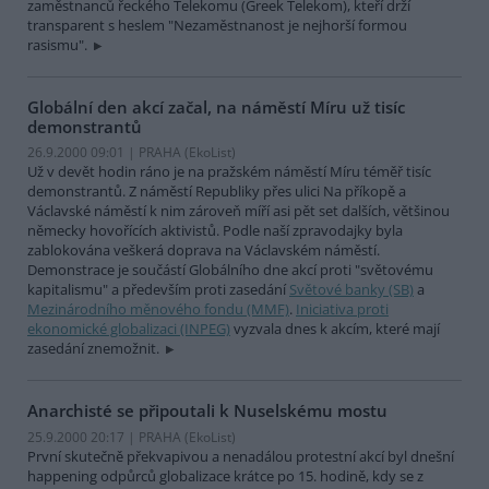
zaměstnanců řeckého Telekomu (Greek Telekom), kteří drží
transparent s heslem "Nezaměstnanost je nejhorší formou
rasismu".
Globální den akcí začal, na náměstí Míru už tisíc
demonstrantů
26.9.2000 09:01 | PRAHA (EkoList)
Už v devět hodin ráno je na pražském náměstí Míru téměř tisíc
demonstrantů. Z náměstí Republiky přes ulici Na příkopě a
Václavské náměstí k nim zároveň míří asi pět set dalších, většinou
německy hovořících aktivistů. Podle naší zpravodajky byla
zablokována veškerá doprava na Václavském náměstí.
Demonstrace je součástí Globálního dne akcí proti "světovému
kapitalismu" a především proti zasedání
Světové banky (SB)
a
Mezinárodního měnového fondu (MMF)
.
Iniciativa proti
ekonomické globalizaci (INPEG)
vyzvala dnes k akcím, které mají
zasedání znemožnit.
Anarchisté se připoutali k Nuselskému mostu
25.9.2000 20:17 | PRAHA (EkoList)
První skutečně překvapivou a nenadálou protestní akcí byl dnešní
happening odpůrců globalizace krátce po 15. hodině, kdy se z