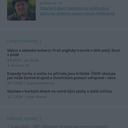
Diskuse: 18
Otevřený dopis ministerstvu průmyslu a
obchodu ohledně sanace odvalu Heřmanice
rady a návody
Mýtus o zeleném koberci: Proč anglický trávník v létě zabíjí život
v půdě
4.8.2026 | Jan Skala
Diskuse: 34
Dopady horka a sucha na přírodu jsou kritické. ČSOP ukazuje,
jak může žíznivé krajině a živočichům pomoci veřejnost i obce
29.7.2026 | Zuzana Kučerová
Myslete v horkých dnech na volně žijící ptáky a další zvířata
28.7.2026 | Karel Makoň
tiskové zprávy
7. srpna 2026 |
OIŽP- Občanská iniciativa pro ochranu životního