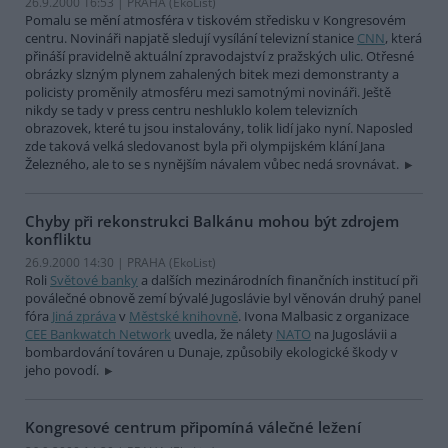
26.9.2000 16:53 | PRAHA (EkoList)
Pomalu se mění atmosféra v tiskovém středisku v Kongresovém
centru. Novináři napjatě sledují vysílání televizní stanice
CNN
, která
přináší pravidelně aktuální zpravodajství z pražských ulic. Otřesné
obrázky slzným plynem zahalených bitek mezi demonstranty a
policisty proměnily atmosféru mezi samotnými novináři. Ještě
nikdy se tady v press centru neshluklo kolem televizních
obrazovek, které tu jsou instalovány, tolik lidí jako nyní. Naposled
zde taková velká sledovanost byla při olympijském klání Jana
Železného, ale to se s nynějším návalem vůbec nedá srovnávat.
Chyby při rekonstrukci Balkánu mohou být zdrojem
konfliktu
26.9.2000 14:30 | PRAHA (EkoList)
Roli
Světové banky
a dalších mezinárodních finančních institucí při
poválečné obnově zemí bývalé Jugoslávie byl věnován druhý panel
fóra
Jiná zpráva
v
Městské knihovně
. Ivona Malbasic z organizace
CEE Bankwatch Network
uvedla, že nálety
NATO
na Jugoslávii a
bombardování továren u Dunaje, způsobily ekologické škody v
jeho povodí.
Kongresové centrum připomíná válečné ležení