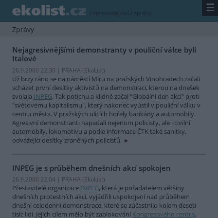
☰
/
zpravodajství
/
zprávy
Zprávy
Nejagresivnějšími demonstranty v pouliční válce byli
Italové
26.9.2000 22:30 | PRAHA (EkoList)
Už brzy ráno se na náměstí Míru na pražských Vinohradech začali
scházet první desítky aktivistů na demonstraci, kterou na dnešek
svolala
INPEG
. Tak potichu a klidně začal "Globální den akcí" proti
"světovému kapitalismu", který nakonec vyústil v pouliční válku v
centru města. V pražských ulicích hořely barikády a automobily.
Agresivní demonstranti napadali nejenom policisty, ale i civilní
automobily, lokomotivu a podle informace ČTK také sanitky,
odvážející desítky zraněných policistů.
INPEG je s průběhem dnešních akcí spokojen
26.9.2000 22:04 | PRAHA (EkoList)
Přestavitelé organizace
INPEG
, která je pořadatelem většiny
dnešních protestních akcí, vyjádřili uspokojení nad průběhem
dnešní celodenní demonstrace, které se zúčastnilo kolem deseti
tisíc lidí. Jejich cílem mělo být zablokování
Kongresového centra
,