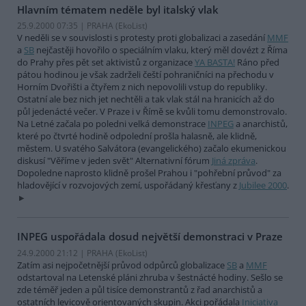
Hlavním tématem neděle byl italský vlak
25.9.2000 07:35 | PRAHA (EkoList)
V neděli se v souvislosti s protesty proti globalizaci a zasedání
MMF
a
SB
nejčastěji hovořilo o speciálním vlaku, který měl dovézt z Říma
do Prahy přes pět set aktivistů z organizace
YA BASTA!
Ráno před
pátou hodinou je však zadrželi čeští pohraničníci na přechodu v
Horním Dvořišti a čtyřem z nich nepovolili vstup do republiky.
Ostatní ale bez nich jet nechtěli a tak vlak stál na hranicích až do
půl jedenácté večer. V Praze i v Římě se kvůli tomu demonstrovalo.
Na Letné začala po poledni velká demonstrace
INPEG
a anarchistů,
které po čtvrté hodině odpolední prošla halasně, ale klidně,
městem. U svatého Salvátora (evangelického) začalo ekumenickou
diskusí "Věříme v jeden svět" Alternativní fórum
Jiná zpráva
.
Dopoledne naprosto klidně prošel Prahou i "pohřební průvod" za
hladovějící v rozvojových zemí, uspořádaný křesťany z
Jubilee 2000
.
INPEG uspořádala dosud největší demonstraci v Praze
24.9.2000 21:12 | PRAHA (EkoList)
Zatím asi nejpočetnější průvod odpůrců globalizace
SB
a
MMF
odstartoval na Letenské pláni zhruba v šestnácté hodiny. Sešlo se
zde téměř jeden a půl tisíce demonstrantů z řad anarchistů a
ostatních levicově orientovaných skupin. Akci pořádala
Iniciativa