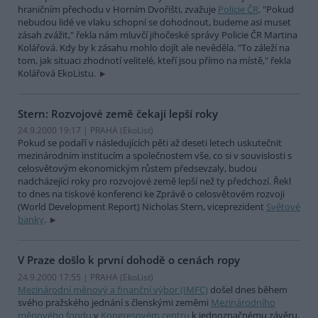
hraničním přechodu v Horním Dvořišti, zvažuje
Policie ČR
. "Pokud
nebudou lidé ve vlaku schopní se dohodnout, budeme asi muset
zásah zvážit," řekla nám mluvčí jihočeské správy Policie ČR Martina
Kolářová. Kdy by k zásahu mohlo dojít ale nevěděla. "To záleží na
tom, jak situaci zhodnotí velitelé, kteří jsou přímo na místě," řekla
Kolářová EkoListu.
Stern: Rozvojové země čekají lepší roky
24.9.2000 19:17 | PRAHA (EkoList)
Pokud se podaří v následujících pěti až deseti letech uskutečnit
mezinárodním institucím a společnostem vše, co si v souvislosti s
celosvětovým ekonomickým růstem předsevzaly, budou
nadcházející roky pro rozvojové země lepší než ty předchozí. Řekl
to dnes na tiskové konferenci ke Zprávě o celosvětovém rozvoji
(World Development Report) Nicholas Stern, viceprezident
Světové
banky
.
V Praze došlo k první dohodě o cenách ropy
24.9.2000 17:55 | PRAHA (EkoList)
Mezinárodní měnový a finanční výbor (IMFC)
došel dnes během
svého pražského jednání s členskými zeměmi
Mezinárodního
měnového fondu
v
Kongresovém centru
k jednoznačnému závěru,