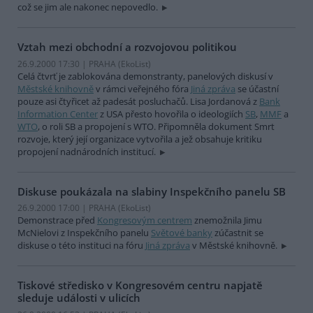
což se jim ale nakonec nepovedlo.
Vztah mezi obchodní a rozvojovou politikou
26.9.2000 17:30 | PRAHA (EkoList)
Celá čtvrť je zablokována demonstranty, panelových diskusí v
Městské knihovně
v rámci veřejného fóra
Jiná zpráva
se účastní
pouze asi čtyřicet až padesát posluchačů. Lisa Jordanová z
Bank
Information Center
z USA přesto hovořila o ideologiích
SB
,
MMF
a
WTO
, o roli SB a propojení s WTO. Připomněla dokument Smrt
rozvoje, který její organizace vytvořila a jež obsahuje kritiku
propojení nadnárodních institucí.
Diskuse poukázala na slabiny Inspekčního panelu SB
26.9.2000 17:00 | PRAHA (EkoList)
Demonstrace před
Kongresovým centrem
znemožnila Jimu
McNielovi z Inspekčního panelu
Světové banky
zúčastnit se
diskuse o této instituci na fóru
Jiná zpráva
v Městské knihovně.
Tiskové středisko v Kongresovém centru napjatě
sleduje události v ulicích