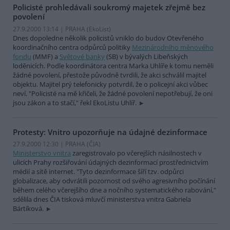
Policisté prohledávali soukromý majetek zřejmě bez
povolení
27.9.2000 13:14 | PRAHA (EkoList)
Dnes dopoledne několik policistů vniklo do budov Otevřeného
koordinačního centra odpůrců politiky
Mezinárodního měnového
fondu
(MMF) a
Světové banky
(SB) v bývalých Libeňských
loděnicích. Podle koordinátora centra Marka Uhlíře k tomu neměli
žádné povolení, přestože původně tvrdili, že akci schválil majitel
objektu. Majitel prý telefonicky potvrdil, že o policejní akci vůbec
neví. "Policisté na mě křičeli, že žádné povolení nepotřebují, že oni
jsou zákon a to stačí," řekl EkoListu Uhlíř.
Protesty: Vnitro upozorňuje na údajné dezinformace
27.9.2000 12:30 | PRAHA (
ČIA
)
Ministerstvo vnitra
zaregistrovalo po včerejších násilnostech v
ulicích Prahy rozšiřování údajných dezinformací prostřednictvím
médií a sítě internet. "Tyto dezinformace šíří tzv. odpůrci
globalizace, aby odvrátili pozornost od svého agresivního počínání
během celého včerejšího dne a nočního systematického rabování,"
sdělila dnes ČIA tisková mluvčí ministerstva vnitra Gabriela
Bártíková.