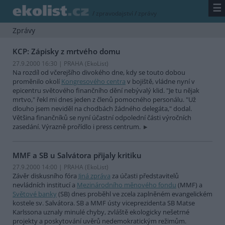
☰
/
zpravodajství
/
zprávy
Zprávy
KCP: Zápisky z mrtvého domu
27.9.2000 16:30 | PRAHA (EkoList)
Na rozdíl od včerejšího divokého dne, kdy se touto dobou
proměnilo okolí
Kongresového centra
v bojiště, vládne nyní v
epicentru světového finančního dění nebývalý klid. "Je tu nějak
mrtvo," řekl mi dnes jeden z členů pomocného personálu. "Už
dlouho jsem neviděl na chodbách žádného delegáta," dodal.
Většina finančníků se nyní účastní odpolední části výročních
zasedání. Výrazně prořídlo i press centrum.
MMF a SB u Salvátora přijaly kritiku
27.9.2000 14:00 | PRAHA (EkoList)
Závěr diskusního fóra
Jiná zpráva
za účasti představitelů
nevládních institucí a
Mezinárodního měnového fondu
(MMF) a
Světové banky
(SB) dnes proběhl ve zcela zaplněném evangelickém
kostele sv. Salvátora. SB a MMF ústy viceprezidenta SB Matse
Karlssona uznaly minulé chyby, zvláště ekologicky nešetrné
projekty a poskytování uvěrů nedemokratickým režimům.