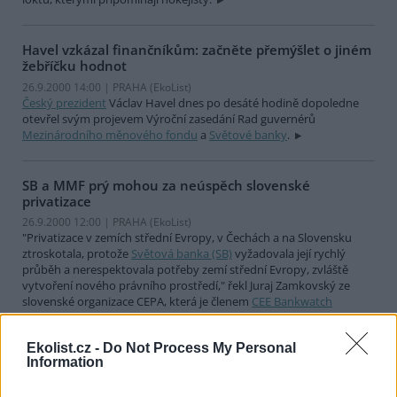
Havel vzkázal finančníkům: začněte přemýšlet o jiném
žebříčku hodnot
26.9.2000 14:00 | PRAHA (EkoList)
Český prezident
Václav Havel dnes po desáté hodině dopoledne
otevřel svým projevem Výroční zasedání Rad guvernérů
Mezinárodního měnového fondu
a
Světové banky
.
SB a MMF prý mohou za neúspěch slovenské
privatizace
26.9.2000 12:00 | PRAHA (EkoList)
"Privatizace v zemích střední Evropy, v Čechách a na Slovensku
ztroskotala, protože
Světová banka (SB)
vyžadovala její rychlý
průběh a nerespektovala potřeby zemí střední Evropy, zvláště
vytvoření nového právního prostředí," řekl Juraj Zamkovský ze
slovenské organizace CEPA, která je členem
CEE Bankwatch
Network
, v dnešní dopolední diskusi v
Městské knihovně
. V
knihovně stále pokračuje veřejné fórum Jiná zpráva.
Ekolist.cz -
Do Not Process My Personal
Information
U Kongresového centra zatím jen jediný aktivista