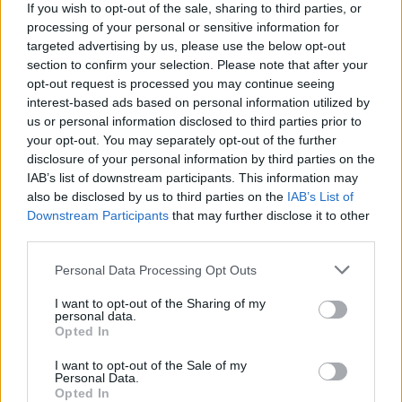
26.9.2000 11:05 | PRAHA (EkoList)
If you wish to opt-out of the sale, sharing to third parties, or
Koncert osamoceného polského trumpetisty Martina Krämera,
processing of your personal or sensitive information for
hrajícího v těsné blízkosti
Kongresového centra
Internacionálu je
targeted advertising by us, please use the below opt-out
zatím jediným viditelným protestem proti dnes zahájenému
section to confirm your selection. Please note that after your
zasedání
Mezinárodního měnového fondu (MMF)
a
Světové banky
opt-out request is processed you may continue seeing
(SB)
. Podle reportérů EkoListu, kteří jsou právě na náměstí Míru, se
interest-based ads based on personal information utilized by
ovšem průvod zhruba 5 000 demonstrantů právě vydal na pochod
ke Kongresovému centru.
us or personal information disclosed to third parties prior to
your opt-out. You may separately opt-out of the further
disclosure of your personal information by third parties on the
Náměstí Míru je už zcela plné, dorazila YA BASTA!
IAB’s list of downstream participants. This information may
26.9.2000 10:36 | PRAHA (EkoList)
also be disclosed by us to third parties on the
IAB’s List of
Na náměstí Míru jsou nyní už čtyři tisíce demonstrantů. Zhruba
Downstream Participants
that may further disclose it to other
před pěti minutami dorazila skupina asi pěti až šesti set Italů z
third parties.
organizace
YA BASTA!
v bílých kombinézách a italských levicových
demonstrantů a komunistů s rudými vlajkami. Mezi
Personal Data Processing Opt Outs
demonstrujícími je také asi třicetičlenná skupinka postarších
zaměstnanců řeckého Telekomu (Greek Telekom), kteří drží
I want to opt-out of the Sharing of my
transparent s heslem "Nezaměstnanost je nejhorší formou
personal data.
rasismu".
Opted In
I want to opt-out of the Sale of my
Globální den akcí začal, na náměstí Míru už tisíc
Personal Data.
demonstrantů
Opted In