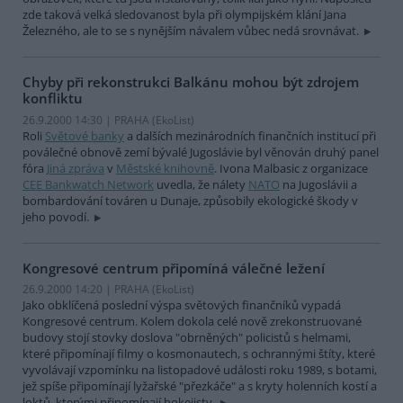
zde taková velká sledovanost byla při olympijském klání Jana
Železného, ale to se s nynějším návalem vůbec nedá srovnávat.
Chyby při rekonstrukci Balkánu mohou být zdrojem
konfliktu
26.9.2000 14:30 | PRAHA (EkoList)
Roli
Světové banky
a dalších mezinárodních finančních institucí při
poválečné obnově zemí bývalé Jugoslávie byl věnován druhý panel
fóra
Jiná zpráva
v
Městské knihovně
. Ivona Malbasic z organizace
CEE Bankwatch Network
uvedla, že nálety
NATO
na Jugoslávii a
bombardování továren u Dunaje, způsobily ekologické škody v
jeho povodí.
Kongresové centrum připomíná válečné ležení
26.9.2000 14:20 | PRAHA (EkoList)
Jako obklíčená poslední výspa světových finančníků vypadá
Kongresové centrum. Kolem dokola celé nově zrekonstruované
budovy stojí stovky doslova "obrněných" policistů s helmami,
které připomínají filmy o kosmonautech, s ochrannými štíty, které
vyvolávají vzpomínku na listopadové události roku 1989, s botami,
jež spíše připomínají lyžařské "přezkáče" a s kryty holenních kostí a
loktů, kterými připomínají hokejisty.