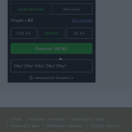
O NÁS
NOVINKY NA WEBU
INZERUJTE U NÁS
PODPOŘTE NÁS
PŘEBÍRÁNÍ OBSAHU
TIŠTĚNÝ EKOLIST