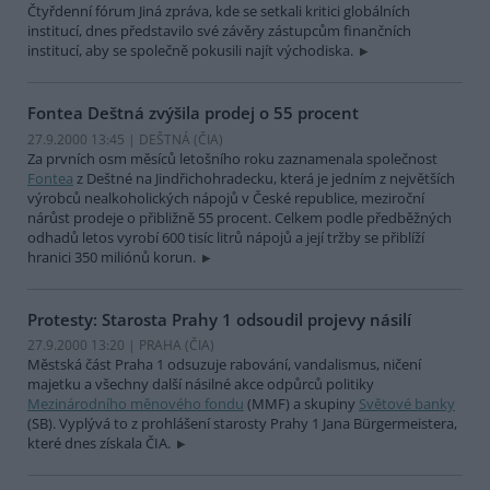
Čtyřdenní fórum Jiná zpráva, kde se setkali kritici globálních
institucí, dnes představilo své závěry zástupcům finančních
institucí, aby se společně pokusili najít východiska.
Fontea Deštná zvýšila prodej o 55 procent
27.9.2000 13:45 | DEŠTNÁ (
ČIA
)
Za prvních osm měsíců letošního roku zaznamenala společnost
Fontea
z Deštné na Jindřichohradecku, která je jedním z největších
výrobců nealkoholických nápojů v České republice, meziroční
nárůst prodeje o přibližně 55 procent. Celkem podle předběžných
odhadů letos vyrobí 600 tisíc litrů nápojů a její tržby se přiblíží
hranici 350 miliónů korun.
Protesty: Starosta Prahy 1 odsoudil projevy násilí
27.9.2000 13:20 | PRAHA (
ČIA
)
Městská část Praha 1 odsuzuje rabování, vandalismus, ničení
majetku a všechny další násilné akce odpůrců politiky
Mezinárodního měnového fondu
(MMF) a skupiny
Světové banky
(SB). Vyplývá to z prohlášení starosty Prahy 1 Jana Bürgermeistera,
které dnes získala ČIA.