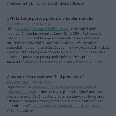
přezkoumání jejich oprávněnosti," dodává Škop.
OPH kritizuje postup policistů v Lublaňské ulici
25.9.2000 17:00 | PRAHA (
ČIA
)
Hlídky
Občanských právních hlídek (OPH)
registrují zřejmě
neoprávněné perlustrování občanů i členů OPH před kanceláří
Zeleného kruhu
v Lublaňské ulici, kde sídlí některá občanská
sdružení. Neodůvodněná kontrola totožnosti všech občanů
vcházejících do domu se stala důvodem kritiky občanských iniciativ
v domě i OPH, která podle dohody s
Policií ČR
budou nezávisle a
nestranně posuzovat postup policejních složek v průběhu
zasedání
Mezinárodního měnového fondu
a
Světové banky
.
Dnes se v Praze očekává "klid před bouří"
25.9.2000 15:05 | PRAHA (
ČIA
)
Odpůrci politiky
Mezinárodního měnového fondu (MMF)
a
Světové banky (SB)
se dnes nechystají pořádat žádné protestní
akce, spíše se chtějí věnovat přípravám na úterý, kdy by se měly
uskutečnit rozsáhlé protesty proti politice obou institucí. ČIA to
potvrdil mluvčí
Iniciativy proti ekonomické globalizaci (INPEG)
,
Viktor Piorecký.