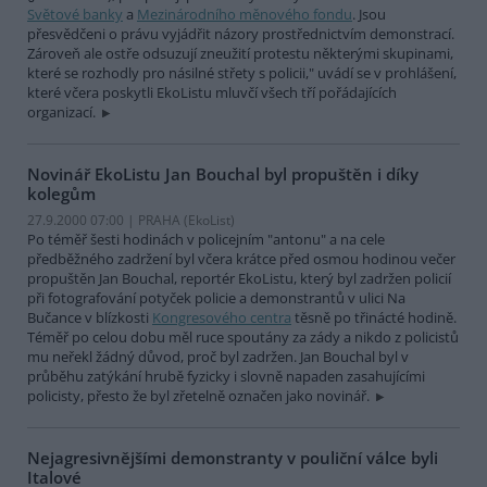
Světové banky
a
Mezinárodního měnového fondu
. Jsou
přesvědčeni o právu vyjádřit názory prostřednictvím demonstrací.
Zároveň ale ostře odsuzují zneužití protestu některými skupinami,
které se rozhodly pro násilné střety s policii," uvádí se v prohlášení,
které včera poskytli EkoListu mluvčí všech tří pořádajících
organizací.
Novinář EkoListu Jan Bouchal byl propuštěn i díky
kolegům
27.9.2000 07:00 | PRAHA (EkoList)
Po téměř šesti hodinách v policejním "antonu" a na cele
předběžného zadržení byl včera krátce před osmou hodinou večer
propuštěn Jan Bouchal, reportér EkoListu, který byl zadržen policií
při fotografování potyček policie a demonstrantů v ulici Na
Bučance v blízkosti
Kongresového centra
těsně po třinácté hodině.
Téměř po celou dobu měl ruce spoutány za zády a nikdo z policistů
mu neřekl žádný důvod, proč byl zadržen. Jan Bouchal byl v
průběhu zatýkání hrubě fyzicky i slovně napaden zasahujícími
policisty, přesto že byl zřetelně označen jako novinář.
Nejagresivnějšími demonstranty v pouliční válce byli
Italové