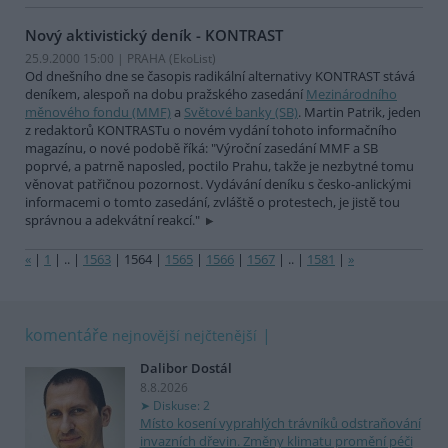
Nový aktivistický deník - KONTRAST
25.9.2000 15:00 | PRAHA (EkoList)
Od dnešního dne se časopis radikální alternativy KONTRAST stává
deníkem, alespoň na dobu pražského zasedání
Mezinárodního
měnového fondu (MMF)
a
Světové banky (SB)
. Martin Patrik, jeden
z redaktorů KONTRASTu o novém vydání tohoto informačního
magazínu, o nové podobě říká: "Výroční zasedání MMF a SB
poprvé, a patrně naposled, poctilo Prahu, takže je nezbytné tomu
věnovat patřičnou pozornost. Vydávání deníku s česko-anlickými
informacemi o tomto zasedání, zvláště o protestech, je jistě tou
správnou a adekvátní reakcí."
«
|
1
|
..
|
1563
|
1564
|
1565
|
1566
|
1567
|
..
|
1581
|
»
komentáře
nejnovější
nejčtenější
Dalibor Dostál
8.8.2026
Diskuse: 2
Místo kosení vyprahlých trávníků odstraňování
invazních dřevin. Změny klimatu promění péči