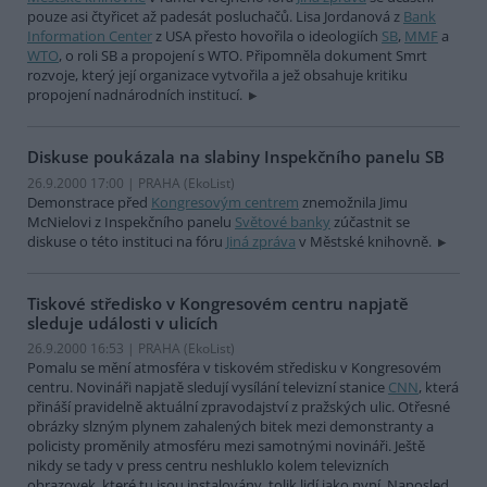
pouze asi čtyřicet až padesát posluchačů. Lisa Jordanová z
Bank
Information Center
z USA přesto hovořila o ideologiích
SB
,
MMF
a
WTO
, o roli SB a propojení s WTO. Připomněla dokument Smrt
rozvoje, který její organizace vytvořila a jež obsahuje kritiku
propojení nadnárodních institucí.
Diskuse poukázala na slabiny Inspekčního panelu SB
26.9.2000 17:00 | PRAHA (EkoList)
Demonstrace před
Kongresovým centrem
znemožnila Jimu
McNielovi z Inspekčního panelu
Světové banky
zúčastnit se
diskuse o této instituci na fóru
Jiná zpráva
v Městské knihovně.
Tiskové středisko v Kongresovém centru napjatě
sleduje události v ulicích
26.9.2000 16:53 | PRAHA (EkoList)
Pomalu se mění atmosféra v tiskovém středisku v Kongresovém
centru. Novináři napjatě sledují vysílání televizní stanice
CNN
, která
přináší pravidelně aktuální zpravodajství z pražských ulic. Otřesné
obrázky slzným plynem zahalených bitek mezi demonstranty a
policisty proměnily atmosféru mezi samotnými novináři. Ještě
nikdy se tady v press centru neshluklo kolem televizních
obrazovek, které tu jsou instalovány, tolik lidí jako nyní. Naposled