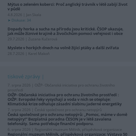
Mýtus o zeleném koberci: Proč anglický trávník v létě zabíjí život
v půdě
4.8.2026 | Jan Skala
Diskuse: 34
Dopady horka a sucha na přírodu jsou kritické. ČSOP ukazuje,
jak může žíznivé krajině a živočichům pomoci veřejnost i obce
29.7.2026 | Zuzana Kučerová
Myslete v horkých dnech na volně žijící ptáky a další zvířata
28.7.2026 | Karel Makoň
tiskové zprávy
7. srpna 2026 |
OIŽP- Občanská iniciativa pro ochranu životního
prostředí
OIŽP- Občanská iniciativa pro ochranu životního prostředí :
OIŽP: Evropské řeky vysychají a voda v nich se otepluje:
Klimatická krize odhaluje zásadní slabinu jaderné energetiky
7. srpna 2026 |
Česká společnost pro ochranu netopýrů
Česká společnost pro ochranu netopýrů: „Pomoc, máme v domě
netopýry!“ Bezplatná poradna ČESON je v létě zavalena
telefonáty. Sama potřebuje finanční podporu.
6. srpna 2026 |
Regionální muzeum Mělník, příspěvková organizace
Regionální muzeum Mělník, příspěvková organizace: Výstava 50