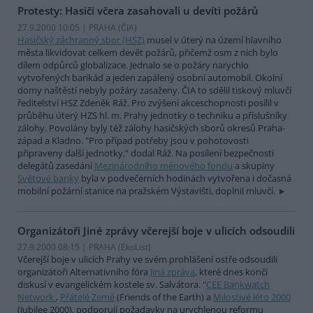
Protesty: Hasiči včera zasahovali u devíti požárů
27.9.2000 10:05 | PRAHA (
ČIA
)
Hasičský záchranný sbor (HSZ)
musel v úterý na území hlavního
města likvidovat celkem devět požárů, přičemž osm z nich bylo
dílem odpůrců globalizace. Jednalo se o požáry narychlo
vytvořených barikád a jeden zapálený osobní automobil. Okolní
domy naštěstí nebyly požáry zasaženy. ČIA to sdělil tiskový mluvčí
ředitelství HSZ Zdeněk Ráž. Pro zvýšení akceschopnosti posílil v
průběhu úterý HZS hl. m. Prahy jednotky o techniku a příslušníky
zálohy. Povolány byly též zálohy hasičských sborů okresů Praha-
západ a Kladno. "Pro případ potřeby jsou v pohotovosti
připraveny další jednotky," dodal Ráž. Na posílení bezpečnosti
delegátů zasedání
Mezinárodního měnového fondu
a skupiny
Světové banky
byla v podvečerních hodinách vytvořena i dočasná
mobilní požární stanice na pražském Výstavišti, doplnil mluvčí.
Organizátoři Jiné zprávy včerejší boje v ulicích odsoudili
27.9.2000 08:15 | PRAHA (EkoList)
Včerejší boje v ulicích Prahy ve svém prohlášení ostře odsoudili
organizátoři Alternativního fóra
Jiná zpráva
, které dnes končí
diskusí v evangelickém kostele sv. Salvátora. "
CEE Bankwatch
Network
,
Přátelé Země
(Friends of the Earth) a
Milostivé léto 2000
(Jubilee 2000), podporují požadavky na urychlenou reformu