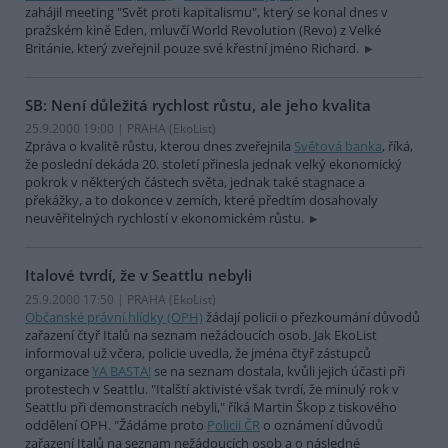
zahájil meeting "Svět proti kapitalismu", který se konal dnes v
pražském kině Eden, mluvčí World Revolution (Revo) z Velké
Británie, který zveřejnil pouze své křestní jméno Richard.
SB: Není důležitá rychlost růstu, ale jeho kvalita
25.9.2000 19:00 | PRAHA (EkoList)
Zpráva o kvalitě růstu, kterou dnes zveřejnila
Světová banka
, říká,
že poslední dekáda 20. století přinesla jednak velký ekonomický
pokrok v některých částech světa, jednak také stagnace a
překážky, a to dokonce v zemích, které předtím dosahovaly
neuvěřitelných rychlostí v ekonomickém růstu.
Italové tvrdí, že v Seattlu nebyli
25.9.2000 17:50 | PRAHA (EkoList)
Občanské právní hlídky (OPH)
žádají policii o přezkoumání důvodů
zařazení čtyř Italů na seznam nežádoucích osob. Jak EkoList
informoval už včera, policie uvedla, že jména čtyř zástupců
organizace
YA BASTA!
se na seznam dostala, kvůli jejich účasti při
protestech v Seattlu. "Italští aktivisté však tvrdí, že minulý rok v
Seattlu při demonstracích nebyli," říká Martin Škop z tiskového
oddělení OPH. "Žádáme proto
Policii ČR
o oznámení důvodů
zařazení Italů na seznam nežádoucích osob a o následné