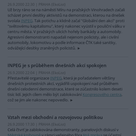
26.9.2000 22:30 | PRAHA (EkoList)
Už brzy ráno se na náměstí Míru na pražských Vinohradech začali
scházet první desítky aktivistů na demonstraci, kterou na dnešek
svolala
INPEG
. Tak potichu a klidně začal "Globální den akcí" proti
"světovému kapitalismu", který nakonec vyústil v pouliční válku v
centru města. V pražských ulicích hořely barikády a automobily.
Agresivní demonstranti napadali nejenom policisty, ale i civilní
automobily, lokomotivu a podle informace ČTK také sanitky,
odvážející desítky zraněných policistů.
INPEG je s průběhem dnešních akcí spokojen
26.9.2000 22:04 | PRAHA (EkoList)
Přestavitelé organizace
INPEG
, která je pořadatelem většiny
dnešních protestních akcí, vyjádřili uspokojení nad průběhem
dnešní celodenní demonstrace, které se zúčastnilo kolem deseti
tisíc lidí. Jejich cílem mělo být zablokování
Kongresového centra
,
což se jim ale nakonec nepovedlo.
Vztah mezi obchodní a rozvojovou politikou
26.9.2000 17:30 | PRAHA (EkoList)
Celá čtvrť je zablokována demonstranty, panelových diskusí v
Městské knihovně
v rámci veřejného fóra
Jiná zpráva
se účastní