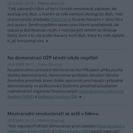
25.9.2000 20:15 | PRAHA (EkoList)
"Celý zahraniční dluh už byl v úrocích mnohokrát zaplacen, ale
existuje jiný dluh, o kterém se tolik nemluví, ekologický dluh." řekl
charismatický předseda
Přátel Země
Ricardo Navarro v rámci fóra
Jiná zpráva. Země vyspělého severu jsou hlavní spotřebitelé, ale
odpad je distribuován na jih, v rozvojových zemích se zkracuje
lidský život a to vše podle Navarry tvoří dluh, který by měli zaplatit
ti, jež konzumují více.
Na demonstraci OŽP téměř nikdo nepřišel
25.9.2000 20:11 | Praha (EkoList)
Na plánovanou protestní demonstraci Na Příkopech přišla pouhá
desítka demonstrantů. Demonstraci pořádalo sdružení Obrana
životního prostředí, které chtělo upozornit procházející i případné
demonstranty na poškozování životního prostředí působením
nadnárodních organizací financovaných
Mezinárodním měnovým
fondem (MMF)
a
Světovou bankou (SB)
.
Mezinárodní revolucionáři se sešli v Edenu
25.9.2000 19:12 | PRAHA (EkoList)
"Kdo nepodpoří zítřejší demonstraci proti zasedání
Mezinárodního
měnového fondu (MMF)
a
Světové banky (SB)
nepatří mezi nás!"