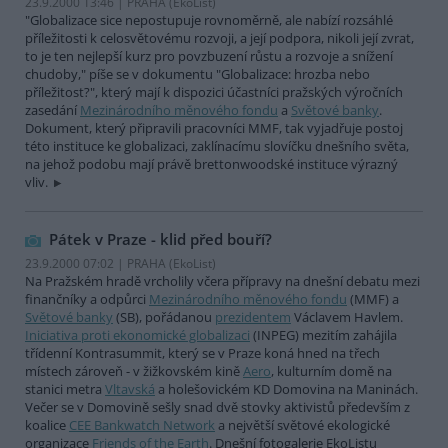
23.9.2000 13:46 | PRAHA (EkoList)
"Globalizace sice nepostupuje rovnoměrně, ale nabízí rozsáhlé
příležitosti k celosvětovému rozvoji, a její podpora, nikoli její zvrat,
to je ten nejlepší kurz pro povzbuzení růstu a rozvoje a snížení
chudoby," píše se v dokumentu "Globalizace: hrozba nebo
příležitost?", který mají k dispozici účastníci pražských výročních
zasedání
Mezinárodního měnového fondu
a
Světové banky
.
Dokument, který připravili pracovníci MMF, tak vyjadřuje postoj
této instituce ke globalizaci, zaklínacímu slovíčku dnešního světa,
na jehož podobu mají právě brettonwoodské instituce výrazný
vliv.
Pátek v Praze - klid před bouří?
23.9.2000 07:02 | PRAHA (EkoList)
Na Pražském hradě vrcholily včera přípravy na dnešní debatu mezi
finančníky a odpůrci
Mezinárodního měnového fondu
(MMF) a
Světové banky
(SB), pořádanou
prezidentem
Václavem Havlem.
Iniciativa proti ekonomické globalizaci
(INPEG) mezitím zahájila
třídenní Kontrasummit, který se v Praze koná hned na třech
místech zároveň - v žižkovském kině
Aero
, kulturním domě na
stanici metra
Vltavská
a holešovickém KD Domovina na Maninách.
Večer se v Domovině sešly snad dvě stovky aktivistů především z
koalice
CEE Bankwatch Network
a největší světové ekologické
organizace
Friends of the Earth
. Dnešní fotogalerie EkoListu