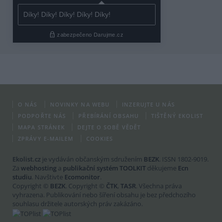
O NÁS
NOVINKY NA WEBU
INZERUJTE U NÁS
PODPOŘTE NÁS
PŘEBÍRÁNÍ OBSAHU
TIŠTĚNÝ EKOLIST
MAPA STRÁNEK
DEJTE O SOBĚ VĚDĚT
ZPRÁVY E-MAILEM
COOKIES
Ekolist.cz
je vydáván občanským sdružením
BEZK
. ISSN 1802-9019.
Za
webhosting
a
publikační systém TOOLKIT
děkujeme
Ecn
studiu
. Navštivte
Ecomonitor
.
Copyright ©
BEZK
. Copyright ©
ČTK
,
TASR
. Všechna práva
vyhrazena. Publikování nebo šíření obsahu je bez předchozího
souhlasu držitele autorských práv zakázáno.