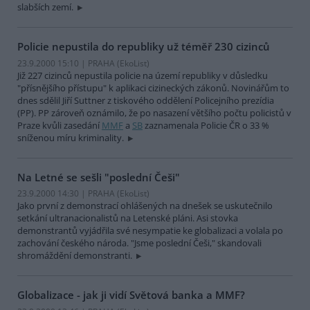
slabších zemí.
Policie nepustila do republiky už téměř 230 cizinců
23.9.2000 15:10 | PRAHA (EkoList)
Již 227 cizinců nepustila policie na území republiky v důsledku
"přísnějšího přístupu" k aplikaci cizineckých zákonů. Novinářům to
dnes sdělil Jiří Suttner z tiskového oddělení Policejního prezídia
(PP). PP zároveň oznámilo, že po nasazení většího počtu policistů v
Praze kvůli zasedání
MMF
a
SB
zaznamenala Policie ČR o 33 %
sníženou míru kriminality.
Na Letné se sešli "poslední Češi"
23.9.2000 14:30 | PRAHA (EkoList)
Jako první z demonstrací ohlášených na dnešek se uskutečnilo
setkání ultranacionalistů na Letenské pláni. Asi stovka
demonstrantů vyjádřila své nesympatie ke globalizaci a volala po
zachování českého národa. "Jsme poslední Češi," skandovali
shromáždění demonstranti.
Globalizace - jak ji vidí Světová banka a MMF?