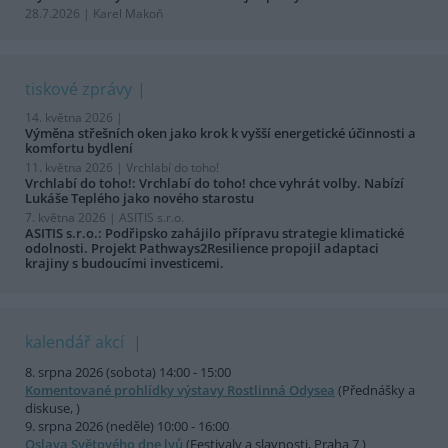
28.7.2026 | Karel Makoň
tiskové zprávy
14. května 2026 |
Výměna střešních oken jako krok k vyšší energetické účinnosti a
komfortu bydlení
11. května 2026 |
Vrchlabí do toho!
Vrchlabí do toho!: Vrchlabí do toho! chce vyhrát volby. Nabízí
Lukáše Teplého jako nového starostu
7. května 2026 |
ASITIS s.r.o.
ASITIS s.r.o.: Podřipsko zahájilo přípravu strategie klimatické
odolnosti. Projekt Pathways2Resilience propojil adaptaci
krajiny s budoucími investicemi.
kalendář akcí
8. srpna 2026 (sobota) 14:00 - 15:00
Komentované prohlídky výstavy Rostlinná Odysea
(Přednášky a
diskuse, )
9. srpna 2026 (neděle) 10:00 - 16:00
Oslava Světového dne lvů
(Festivaly a slavnosti, Praha 7 )