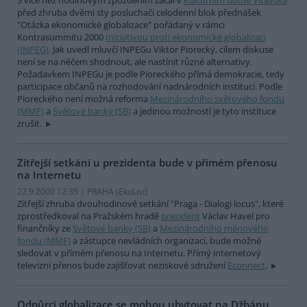
S více než hodinovým zpožděním začal v
Kulturním domě Vltavská
před zhruba dvěmi sty posluchači celodenní blok přednášek
"Otázka ekonomické globalizace" pořádaný v rámci
Kontrasummitu 2000
Iniciativou proti ekonomické globalizaci
(INPEG)
. Jak uvedl mluvčí INPEGu Viktor Piorecký, cílem diskuse
není se na něčem shodnout, ale nastínit různé alternativy.
Požadavkem INPEGu je podle Pioreckého přímá demokracie, tedy
participace občanů na rozhodování nadnárodních institucí. Podle
Pioreckého není možná reforma
Mezinárodního světového fondu
(MMF)
a
Světové banky (SB)
a jedinou možností je tyto instituce
zrušit.
Zítřejší setkání u prezidenta bude v přímém přenosu
na Internetu
22.9.2000 12:35 | PRAHA (EkoList)
Zítřejší zhruba dvouhodinové setkání "Praga - Dialogi locus", které
zprostředkoval na Pražském hradě
prezident
Václav Havel pro
finančníky ze
Světové banky (SB)
a
Mezinárodního měnového
fondu (MMF)
a zástupce nevládních organizací, bude možné
sledovat v přímém přenosu na Internetu. Přímý internetový
televizní přenos bude zajišťovat neziskové sdružení
Econnect
.
Odpůrci globalizace se mohou ubytovat na Džbánu