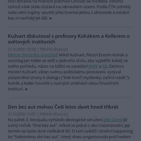
noci dorazila na hraniční přechod Cínovec se rozdělila. Většina
cizinců však stále zůstává na německém území. Podle ČTK odmítly
naše celní orgány vpustit přes hranice jednu z aktivistek a ostatní
bez ní nechtějí jet dál.
Kužvart diskutoval s profesory Kohákem a Kellerem o
světových institucích
21.9.2000 15:58 | PRAHA (EkoList)
Ministr životního prostředí
Miloš Kužvart, filozof Erazim Kohák a
sociolog Jan Keller se sešli u jednoho stolu, aby vyjádřili, každý ze
svého pohledu, názor na blížící se zasedání
MMF
a
SB
. Zatímco
ministr Kužvart, věren svému politickému postavení, vyzýval
zúčastněné strany k dialogu ("Kde končí myšlenky, začíná násilí."),
Kohák a Keller hovořili o nutných změnách obou finančních
institucí.
Den bez aut mohou Češi letos slavit hned třikrát
21.9.2000 15:01 | PRAHA (EkoList)
Na pátek 3. listopadu vyhlásilo ekologické sdružení
Děti Země
již
osmý ročník "Dne bez aut". Ačkoli se jedná o akci mezinárodní, její
termín se často dost radikálně liší. O tom svědčí i dnešní happening
ke "Světovému dni bez aut", který dnes zorganizovala pod heslem