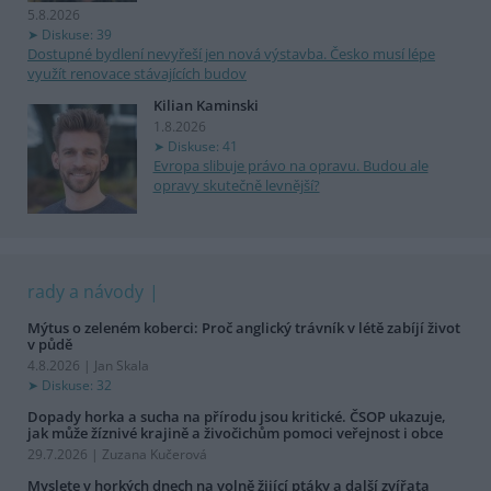
5.8.2026
Diskuse: 39
Dostupné bydlení nevyřeší jen nová výstavba. Česko musí lépe
využít renovace stávajících budov
Kilian Kaminski
1.8.2026
Diskuse: 41
Evropa slibuje právo na opravu. Budou ale
opravy skutečně levnější?
rady a návody
Mýtus o zeleném koberci: Proč anglický trávník v létě zabíjí život
v půdě
4.8.2026 | Jan Skala
Diskuse: 32
Dopady horka a sucha na přírodu jsou kritické. ČSOP ukazuje,
jak může žíznivé krajině a živočichům pomoci veřejnost i obce
29.7.2026 | Zuzana Kučerová
Myslete v horkých dnech na volně žijící ptáky a další zvířata