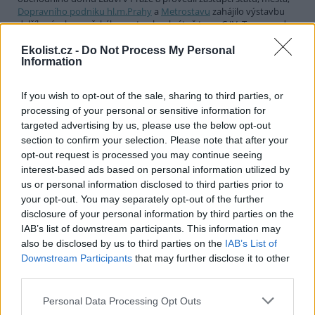
Dopravního podniku hl.m.Prahy
a
Metrostavu
zahájilo výstavbu
dalšího úseku pražského metra, konkrétně trasy C IV. Ten povede
ze stanice Nádraží Holešovice do stanice Ládví, bude měřit téměř
čtyři kilometry a jeho vybudování přijde na celkem 7,5 miliardy
Ekolist.cz -
Do Not Process My Personal
Information
korun.
If you wish to opt-out of the sale, sharing to third parties, or
Dopravci předali vládě své požadavky
processing of your personal or sensitive information for
22.9.2000 16:00 | PRAHA (
ČIA
)
targeted advertising by us, please use the below opt-out
Celkem šest tématických okruhů pro jednání o tom, jak řešit situaci
section to confirm your selection. Please note that after your
kolem dramatického nárůstu cen pohonných hmot v posledních
opt-out request is processed you may continue seeing
týdnech předali na Úřad
vlády
zástupci jednotlivých sdružení
autodopravců. ČIA to potvrdil mluvčí největšího sdružení
ČESMAD
interest-based ads based on personal information utilized by
Martin Felix. Podle jeho slov se však dopravci nedokázali domluvit
us or personal information disclosed to third parties prior to
na přesném znění svých požadavků pokud jde o jednotlivá témata,
your opt-out. You may separately opt-out of the further
proto tato upřesnění podalo každé zvlášť.
disclosure of your personal information by third parties on the
IAB’s list of downstream participants. This information may
also be disclosed by us to third parties on the
IAB’s List of
SÚJB: Bojové plyny kontrolujeme stále
Downstream Participants
that may further disclose it to other
22.9.2000 14:50 | PRAHA (EkoList)
third parties.
Monitorování bojových plynů, například yperitu a sarinu probíhá
již delší dobu. "Toto sledování provádíme kontinuálně a mimo jiné
Personal Data Processing Opt Outs
nám ho dokonce předepisuje zákon," řekl EkoListu Pavel
Pittermann ze
Státního úřadu pro jadernou bezpečnost
. O