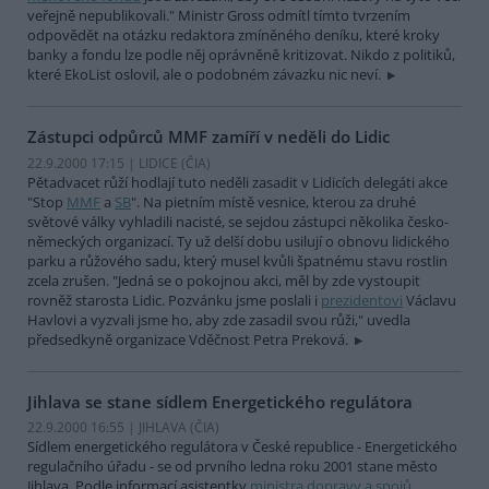
veřejně nepublikovali." Ministr Gross odmítl tímto tvrzením
odpovědět na otázku redaktora zmíněného deníku, které kroky
banky a fondu lze podle něj oprávněně kritizovat. Nikdo z politiků,
které EkoList oslovil, ale o podobném závazku nic neví.
Zástupci odpůrců MMF zamíří v neděli do Lidic
22.9.2000 17:15 | LIDICE (
ČIA
)
Pětadvacet růží hodlají tuto neděli zasadit v Lidicích delegáti akce
"Stop
MMF
a
SB
". Na pietním místě vesnice, kterou za druhé
světové války vyhladili nacisté, se sejdou zástupci několika česko-
německých organizací. Ty už delší dobu usilují o obnovu lidického
parku a růžového sadu, který musel kvůli špatnému stavu rostlin
zcela zrušen. "Jedná se o pokojnou akci, měl by zde vystoupit
rovněž starosta Lidic. Pozvánku jsme poslali i
prezidentovi
Václavu
Havlovi a vyzvali jsme ho, aby zde zasadil svou růži," uvedla
předsedkyně organizace Vděčnost Petra Preková.
Jihlava se stane sídlem Energetického regulátora
22.9.2000 16:55 | JIHLAVA (
ČIA
)
Sídlem energetického regulátora v České republice - Energetického
regulačního úřadu - se od prvního ledna roku 2001 stane město
Jihlava. Podle informací asistentky
ministra dopravy a spojů