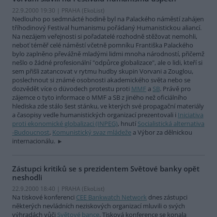
22.9.2000 19:30 | PRAHA (EkoList)
Nedlouho po sedmnácté hodině byl na Palackého náměstí zahájen
tříhodinový Festival humanismu pořádaný Humanistickou aliancí.
Na nezájem veřejnosti si pořadatelé rozhodně stěžovat nemohli,
neboť téměř celé náměstí včetně pomníku Františka Palackého
bylo zaplněno převážně mladými lidmi mnoha národností, přičemž
nešlo o žádné profesionální "odpůrce globalizace", ale o lidi, kteří si
sem přišli zatancovat v rytmu hudby skupin Vorvani a Zouglou,
poslechnout si známé osobnosti akademického světa nebo se
dozvědět více o düvodech protestu proti
MMF
a
SB
. Právě pro
zájemce o tyto informace o MMF a SB z jiného než oficiálního
hlediska zde stálo šest stánku, ve kterých své propagační materiály
a časopisy vedle humanistických organizací prezentovali i
Iniciativa
proti ekonomické globalizaci (INPEG)
, hnutí
Socialistická alternativa
-Budoucnost
,
Komunistický svaz mládeže
a Výbor za dělnickou
internacionálu.
Zástupci kritiků se s prezidentem Světové banky opět
neshodli
22.9.2000 18:40 | PRAHA (EkoList)
Na tiskové konferenci
CEE Bankwatch Network
dnes zástupci
některých nevládních neziskových organizací mluvili o svých
výhradách vůči
Světové bance
. Tisková konference se konala