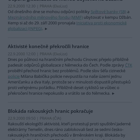
22.9.2000 12:30 | PRAHA (EkoList)
Od dnešního dne se mohou odpůrci politiky
Světové banky (SB)
a
Mezinárodního měnového fondu (MMF)
ubytovat v kempu Džbán.
Kemp si až do 29. září 2000 pronajala
Iniciativa proti ekonomické
globalizaci (INPEG)
.
Aktivisté konečně překročili hranice
22.9.2000 12:00 | PRAHA (EkoList)
Dnes po půlnoci na hraničním přechodu Cínovec přejelo přibližně
padesát odpůrců globalizace z Německa do Čech. Podle zprávy
ČTK
proběhl přechod hranic bez problémů. Podle slov šéfa cizinecké
policie
Milana Babičíka policie nevpustila na naše území jednu
Američanku a dva Italy, protože se v minulosti dopustili přestupků
proti veřejnému pořádku. Přibližně deset cyklistů se vůbec o
překročení hranice nepokusilo a vrátilo se do Německa.
Blokáda rakouských hranic pokračuje
22.9.2000 09:50 | PRAHA (
ČIA
)
Rakouští ekologičtí aktivisté, kteří protestují proti spuštění Jaderné
elektrárny Temelín, dnes ráno zablokovali šest ze sedmi česko-
rakouských hraničních přechodů v Brněnském kraji. Blokáda by