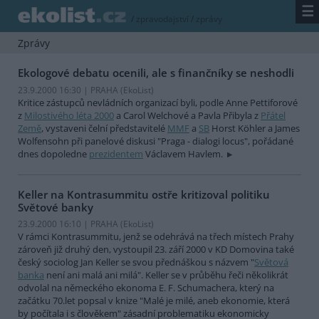
☰
/
zpravodajství
/
zprávy
Zprávy
Ekologové debatu ocenili, ale s finančníky se neshodli
23.9.2000 16:30 | PRAHA (EkoList)
Kritice zástupců nevládních organizací byli, podle Anne Pettiforové
z
Milostivého léta 2000
a Carol Welchové a Pavla Přibyla z
Přátel
Země
, vystaveni čelní představitelé
MMF
a
SB
Horst Köhler a James
Wolfensohn při panelové diskusi "Praga - dialogi locus", pořádané
dnes dopoledne
prezidentem
Václavem Havlem.
Keller na Kontrasummitu ostře kritizoval politiku
Světové banky
23.9.2000 16:10 | PRAHA (EkoList)
V rámci Kontrasummitu, jenž se odehrává na třech místech Prahy
zároveň již druhý den, vystoupil 23. září 2000 v KD Domovina také
český sociolog Jan Keller se svou přednáškou s názvem "
Světová
banka
není ani malá ani milá". Keller se v průběhu řeči několikrát
odvolal na německého ekonoma E. F. Schumachera, který na
začátku 70.let popsal v knize "Malé je milé, aneb ekonomie, která
by počítala i s člověkem" zásadní problematiku ekonomicky