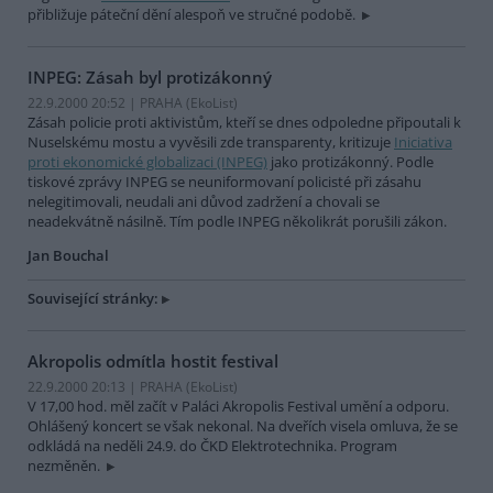
přibližuje páteční dění alespoň ve stručné podobě.
INPEG: Zásah byl protizákonný
22.9.2000 20:52 | PRAHA (EkoList)
Zásah policie proti aktivistům, kteří se dnes odpoledne připoutali k
Nuselskému mostu a vyvěsili zde transparenty, kritizuje
Iniciativa
proti ekonomické globalizaci (INPEG)
jako protizákonný. Podle
tiskové zprávy INPEG se neuniformovaní policisté při zásahu
nelegitimovali, neudali ani důvod zadržení a chovali se
neadekvátně násilně. Tím podle INPEG několikrát porušili zákon.
Jan Bouchal
Související stránky:
Akropolis odmítla hostit festival
22.9.2000 20:13 | PRAHA (EkoList)
V 17,00 hod. měl začít v Paláci Akropolis Festival umění a odporu.
Ohlášený koncert se však nekonal. Na dveřích visela omluva, že se
odkládá na neděli 24.9. do ČKD Elektrotechnika. Program
nezměněn.