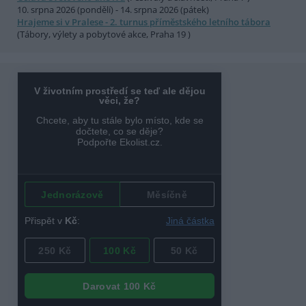
10. srpna 2026 (pondělí) - 14. srpna 2026 (pátek)
Hrajeme si v Pralese - 2. turnus příměstského letního tábora
(Tábory, výlety a pobytové akce, Praha 19 )