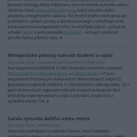
Jaromíra Schlinga Aleny Palánové o tom ve čtvrtek rozhodla velkou
většinou hlasů
Poslanecká sněmovna
, když schválila vládní
předlohu energetického zákona. Ten kromě jiného nově upravuje
podnikání v oblasti výroby a distribuce energií a umožňuje vznik
konkurence na energetickém trhu. Nově přijatý zákon - pokud jej
schválí i
Senát
a poté podepíše
prezident
- vstoupí v platnost
prvního ledna příštího roku.
Mimopražské policisty nahradí studenti a vojáci
22.9.2000 16:35 | OLOMOUC/OSTRAVA/PROSTĚJOV (
ČIA
)
Nad bezpečností přibližně 15 000 účastníků výročního zasedání
Mezinárodního měnového fondu
a
Světové banky
v Praze i
bezpečností Pražanů při očekávaných demonstracích odpůrců
globalizace bude bdít přibližně 11 000 policistů z celé republiky. Ty v
jejich domovských regionech nahradí studenti policejních škol,
příslušníci vojenské policie a vojáci z povolání. Vyplývá to z
výsledků ankety ČIA.
Začala výstavba dalšího úseku metra
22.9.2000 16:00 | PRAHA (
ČIA
)
Slavnostní poklepání na základní kámen, které nedaleko
obchodního domu Ládví v Praze 8 provedli zástupci státu, města,