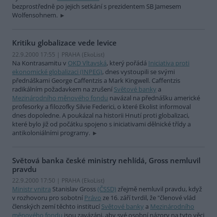
bezprostředně po jejich setkání s prezidentem SB Jamesem
Wolfensohnem.
Kritiku globalizace vede levice
22.9.2000 17:55 | PRAHA (EkoList)
Na Kontrasamitu v
OKD Vltavská
, který pořádá
Iniciativa proti
ekonomické globalizaci (INPEG)
, dnes vystoupili se svými
přednáškami George Caffentzis a Mark Kingwell. Caffentzis
radikálním požadavkem na zrušení
Světové banky
a
Mezinárodního měnového fondu
navázal na přednášku americké
profesorky a filozofky Silvie Federici, o které Ekolist informoval
dnes dopoledne. A poukázal na historii Hnutí proti globalizaci,
které bylo již od počátku spojeno s iniciativami dělnické třídy a
antikoloniálními programy.
Světová banka české ministry nehlídá, Gross nemluvil
pravdu
22.9.2000 17:50 | PRAHA (EkoList)
Ministr vnitra
Stanislav Gross
(ČSSD)
zřejmě nemluvil pravdu, když
v rozhovoru pro sobotní
Právo
ze 16. září tvrdil, že "členové vlád
členských zemí těchto institucí
Světové banky
a
Mezinárodního
měnového fondu
jsou zavázáni, aby své osobní názory na tyto věci