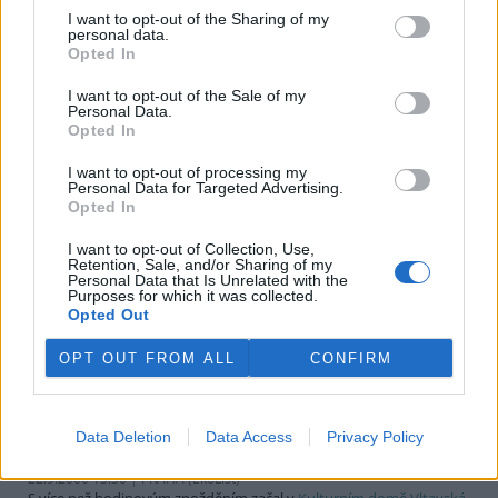
probíhajícím monitoringu bojových plynů dnes informovala
I want to opt-out of the Sharing of my
personal data.
prakticky všechna česká média, včetně EkoListu, v souvislosti se
Opted In
zasedáním brettonwoodských institucí -
Mezinárodního
měnového fondu (MMF)
a
Světové banky (SB)
.
I want to opt-out of the Sale of my
Personal Data.
Opted In
Festival humanismu má být nenásilným protestem
22.9.2000 14:10 | PRAHA (EkoList)
I want to opt-out of processing my
Další akcí namířenou proti politice
MMF
a
SB
bude Festival
Personal Data for Targeted Advertising.
Opted In
humanismu, který se koná dnes od 17 do 20 hodin na Palackého
náměstí v Praze 2. Pořadatelem festivalu je
Humanistická aliance
,
která chce touto formou podpořit nenásilnou formu protestů. Na
I want to opt-out of Collection, Use,
Retention, Sale, and/or Sharing of my
festivalu vystoupí řada tanečních a hudebních skupin, známé
Personal Data that Is Unrelated with the
osobnosti akademického světa, například sociolog Jan Keller či
Purposes for which it was collected.
filozofové Milan Machovec a Erazim Kohák. Svou účastí festival
Opted Out
podpoří i zástupci Humanistické Internacionály ze Švýcarska,
Maďarska, Německa, Belgie, Francie a Itálie. Chybět nebude ani
OPT OUT FROM ALL
CONFIRM
sama prezidentka humanistické Internacionály Leonarda Cici.
Podle americké filozofky Federici je reforma SB
Data Deletion
Data Access
Privacy Policy
nebezpečnou iluzí
22.9.2000 13:30 | PRAHA (EkoList)