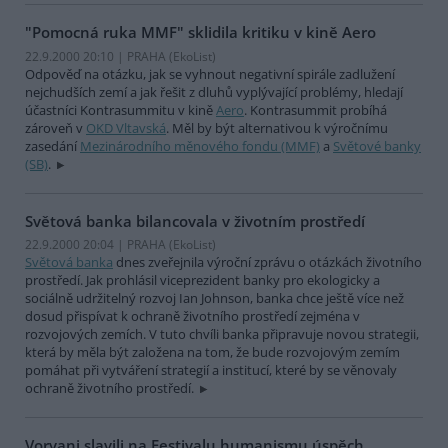
"Pomocná ruka MMF" sklidila kritiku v kině Aero
22.9.2000 20:10 | PRAHA (EkoList)
Odpověď na otázku, jak se vyhnout negativní spirále zadlužení
nejchudších zemí a jak řešit z dluhů vyplývající problémy, hledají
účastníci Kontrasummitu v kině
Aero
. Kontrasummit probíhá
zároveň v
OKD Vltavská
. Měl by být alternativou k výročnímu
zasedání
Mezinárodního měnového fondu (MMF)
a
Světové banky
(SB)
.
Světová banka bilancovala v životním prostředí
22.9.2000 20:04 | PRAHA (EkoList)
Světová banka
dnes zveřejnila výroční zprávu o otázkách životního
prostředí. Jak prohlásil viceprezident banky pro ekologicky a
sociálně udržitelný rozvoj Ian Johnson, banka chce ještě více než
dosud přispívat k ochraně životního prostředí zejména v
rozvojových zemích. V tuto chvíli banka připravuje novou strategii,
která by měla být založena na tom, že bude rozvojovým zemím
pomáhat při vytváření strategií a institucí, které by se věnovaly
ochraně životního prostředí.
Vorvani slavili na Festivalu humanismu úspěch