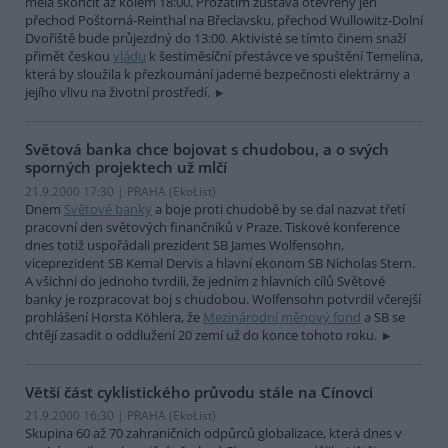
měla skončit až kolem 18:00. Prozatím zůstává otevřený jen
přechod Poštorná-Reinthal na Břeclavsku, přechod Wullowitz-Dolní
Dvořiště bude průjezdný do 13:00. Aktivisté se tímto činem snaží
přimět českou
vládu
k šestiměsíční přestávce ve spuštění Temelína,
která by sloužila k přezkoumání jaderné bezpečnosti elektrárny a
jejího vlivu na životní prostředí.
Světová banka chce bojovat s chudobou, a o svých
sporných projektech už mlčí
21.9.2000 17:30 | PRAHA (EkoList)
Dnem
Světové banky
a boje proti chudobě by se dal nazvat třetí
pracovní den světových finančníků v Praze. Tiskové konference
dnes totiž uspořádali prezident SB James Wolfensohn,
viceprezident SB Kemal Dervis a hlavní ekonom SB Nicholas Stern.
A všichni do jednoho tvrdili, že jedním z hlavních cílů Světové
banky je rozpracovat boj s chudobou. Wolfensohn potvrdil včerejší
prohlášení Horsta Köhlera, že
Mezinárodní měnový fond
a SB se
chtějí zasadit o oddlužení 20 zemí už do konce tohoto roku.
Větší část cyklistického průvodu stále na Cínovci
21.9.2000 16:30 | PRAHA (EkoList)
Skupina 60 až 70 zahraničních odpůrců globalizace, která dnes v