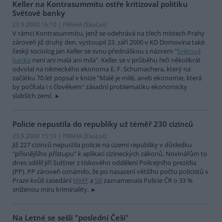
Keller na Kontrasummitu ostře kritizoval politiku
Světové banky
23.9.2000 16:10 | PRAHA (EkoList)
V rámci Kontrasummitu, jenž se odehrává na třech místech Prahy
zároveň již druhý den, vystoupil 23. září 2000 v KD Domovina také
český sociolog Jan Keller se svou přednáškou s názvem "
Světová
banka
není ani malá ani milá". Keller se v průběhu řeči několikrát
odvolal na německého ekonoma E. F. Schumachera, který na
začátku 70.let popsal v knize "Malé je milé, aneb ekonomie, která
by počítala i s člověkem" zásadní problematiku ekonomicky
slabších zemí.
Policie nepustila do republiky už téměř 230 cizinců
23.9.2000 15:10 | PRAHA (EkoList)
Již 227 cizinců nepustila policie na území republiky v důsledku
"přísnějšího přístupu" k aplikaci cizineckých zákonů. Novinářům to
dnes sdělil Jiří Suttner z tiskového oddělení Policejního prezídia
(PP). PP zároveň oznámilo, že po nasazení většího počtu policistů v
Praze kvůli zasedání
MMF
a
SB
zaznamenala Policie ČR o 33 %
sníženou míru kriminality.
Na Letné se sešli "poslední Češi"