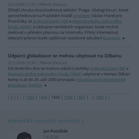
22.9.2000 12:35 | PRAHA (EkoList)
Zítřejší zhruba dvouhodinové setkání "Praga - Dialogi locus", které
zprostředkoval na Pražském hradě
prezident
Václav Havel pro
finančníky ze
Světové banky (SB)
a
Mezinárodního měnového
fondu (MMF)
a zástupce nevládních organizací, bude možné
sledovat v přímém přenosu na Internetu. Přímý internetový
televizní přenos bude zajišťovat neziskové sdružení
Econnect
.
Odpůrci globalizace se mohou ubytovat na Džbánu
22.9.2000 12:30 | PRAHA (EkoList)
Od dnešního dne se mohou odpůrci politiky
Světové banky (SB)
a
Mezinárodního měnového fondu (MMF)
ubytovat v kempu Džbán.
Kemp si až do 29. září 2000 pronajala
Iniciativa proti ekonomické
globalizaci (INPEG)
.
«
|
1
|
..
|
1563
|
1564
|
1565
|
1566
|
1567
|
..
|
1581
|
»
komentáře
nejnovější
nejčtenější
Jan Palaščák
7.8.2026