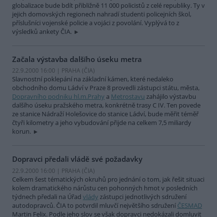
globalizace bude bdít přibližně 11 000 policistů z celé republiky. Ty v
jejich domovských regionech nahradí studenti policejních škol,
příslušníci vojenské policie a vojáci z povolání. Vyplývá to z
výsledků ankety ČIA.
Začala výstavba dalšího úseku metra
22.9.2000 16:00 | PRAHA (
ČIA
)
Slavnostní poklepání na základní kámen, které nedaleko
obchodního domu Ládví v Praze 8 provedli zástupci státu, města,
Dopravního podniku hl.m.Prahy
a
Metrostavu
zahájilo výstavbu
dalšího úseku pražského metra, konkrétně trasy C IV. Ten povede
ze stanice Nádraží Holešovice do stanice Ládví, bude měřit téměř
čtyři kilometry a jeho vybudování přijde na celkem 7,5 miliardy
korun.
Dopravci předali vládě své požadavky
22.9.2000 16:00 | PRAHA (
ČIA
)
Celkem šest tématických okruhů pro jednání o tom, jak řešit situaci
kolem dramatického nárůstu cen pohonných hmot v posledních
týdnech předali na Úřad
vlády
zástupci jednotlivých sdružení
autodopravců. ČIA to potvrdil mluvčí největšího sdružení
ČESMAD
Martin Felix. Podle jeho slov se však dopravci nedokázali domluvit