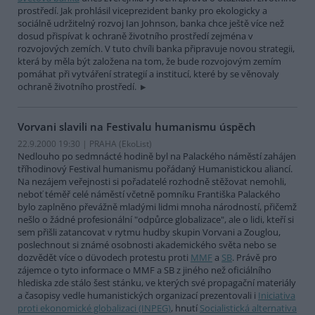
prostředí. Jak prohlásil viceprezident banky pro ekologicky a
sociálně udržitelný rozvoj Ian Johnson, banka chce ještě více než
dosud přispívat k ochraně životního prostředí zejména v
rozvojových zemích. V tuto chvíli banka připravuje novou strategii,
která by měla být založena na tom, že bude rozvojovým zemím
pomáhat při vytváření strategií a institucí, které by se věnovaly
ochraně životního prostředí.
Vorvani slavili na Festivalu humanismu úspěch
22.9.2000 19:30 | PRAHA (EkoList)
Nedlouho po sedmnácté hodině byl na Palackého náměstí zahájen
tříhodinový Festival humanismu pořádaný Humanistickou aliancí.
Na nezájem veřejnosti si pořadatelé rozhodně stěžovat nemohli,
neboť téměř celé náměstí včetně pomníku Františka Palackého
bylo zaplněno převážně mladými lidmi mnoha národností, přičemž
nešlo o žádné profesionální "odpůrce globalizace", ale o lidi, kteří si
sem přišli zatancovat v rytmu hudby skupin Vorvani a Zouglou,
poslechnout si známé osobnosti akademického světa nebo se
dozvědět více o düvodech protestu proti
MMF
a
SB
. Právě pro
zájemce o tyto informace o MMF a SB z jiného než oficiálního
hlediska zde stálo šest stánku, ve kterých své propagační materiály
a časopisy vedle humanistických organizací prezentovali i
Iniciativa
proti ekonomické globalizaci (INPEG)
, hnutí
Socialistická alternativa