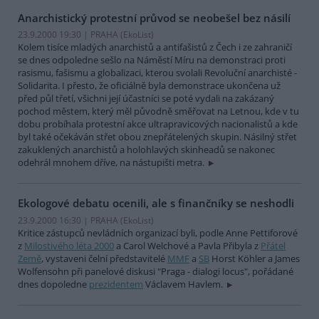
Anarchistický protestní průvod se neobešel bez násilí
23.9.2000 19:30 | PRAHA (EkoList)
Kolem tisíce mladých anarchistů a antifašistů z Čech i ze zahraničí
se dnes odpoledne sešlo na Náměstí Míru na demonstraci proti
rasismu, fašismu a globalizaci, kterou svolali Revoluční anarchisté -
Solidarita. I přesto, že oficiálně byla demonstrace ukončena už
před půl třetí, všichni její účastníci se poté vydali na zakázaný
pochod městem, který měl původně směřovat na Letnou, kde v tu
dobu probíhala protestní akce ultrapravicových nacionalistů a kde
byl také očekáván střet obou znepřátelených skupin. Násilný střet
zakuklených anarchistů a holohlavých skinheadů se nakonec
odehrál mnohem dříve, na nástupišti metra.
Ekologové debatu ocenili, ale s finančníky se neshodli
23.9.2000 16:30 | PRAHA (EkoList)
Kritice zástupců nevládních organizací byli, podle Anne Pettiforové
z
Milostivého léta 2000
a Carol Welchové a Pavla Přibyla z
Přátel
Země
, vystaveni čelní představitelé
MMF
a
SB
Horst Köhler a James
Wolfensohn při panelové diskusi "Praga - dialogi locus", pořádané
dnes dopoledne
prezidentem
Václavem Havlem.