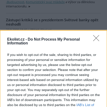
-Budoucnost
,
Komunistický svaz mládeže
a Výbor za dělnickou
internacionálu.
Zástupci kritiků se s prezidentem Světové banky opět
neshodli
22.9.2000 18:40 | PRAHA (EkoList)
Na tiskové konferenci
CEE Bankwatch Network
dnes zástupci
některých nevládních neziskových organizací mluvili o svých
Ekolist.cz -
Do Not Process My Personal
výhradách vůči
Světové bance
. Tisková konference se konala
Information
bezprostředně po jejich setkání s prezidentem SB Jamesem
Wolfensohnem.
If you wish to opt-out of the sale, sharing to third parties, or
processing of your personal or sensitive information for
Kritiku globalizace vede levice
targeted advertising by us, please use the below opt-out
section to confirm your selection. Please note that after your
22.9.2000 17:55 | PRAHA (EkoList)
Na Kontrasamitu v
OKD Vltavská
, který pořádá
Iniciativa proti
opt-out request is processed you may continue seeing
ekonomické globalizaci (INPEG)
, dnes vystoupili se svými
interest-based ads based on personal information utilized by
přednáškami George Caffentzis a Mark Kingwell. Caffentzis
us or personal information disclosed to third parties prior to
radikálním požadavkem na zrušení
Světové banky
a
your opt-out. You may separately opt-out of the further
Mezinárodního měnového fondu
navázal na přednášku americké
disclosure of your personal information by third parties on the
profesorky a filozofky Silvie Federici, o které Ekolist informoval
IAB’s list of downstream participants. This information may
dnes dopoledne. A poukázal na historii Hnutí proti globalizaci,
které bylo již od počátku spojeno s iniciativami dělnické třídy a
also be disclosed by us to third parties on the
IAB’s List of