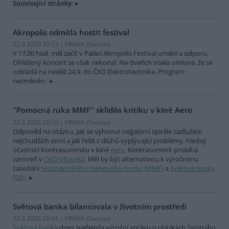
Související stránky:
Akropolis odmítla hostit festival
22.9.2000 20:13 | PRAHA (EkoList)
V 17,00 hod. měl začít v Paláci Akropolis Festival umění a odporu.
Ohlášený koncert se však nekonal. Na dveřích visela omluva, že se
odkládá na neděli 24.9. do ČKD Elektrotechnika. Program
nezměněn.
"Pomocná ruka MMF" sklidila kritiku v kině Aero
22.9.2000 20:10 | PRAHA (EkoList)
Odpověď na otázku, jak se vyhnout negativní spirále zadlužení
nejchudších zemí a jak řešit z dluhů vyplývající problémy, hledají
účastníci Kontrasummitu v kině
Aero
. Kontrasummit probíhá
zároveň v
OKD Vltavská
. Měl by být alternativou k výročnímu
zasedání
Mezinárodního měnového fondu (MMF)
a
Světové banky
(SB)
.
Světová banka bilancovala v životním prostředí
22.9.2000 20:04 | PRAHA (EkoList)
Světová banka
dnes zveřejnila výroční zprávu o otázkách životního