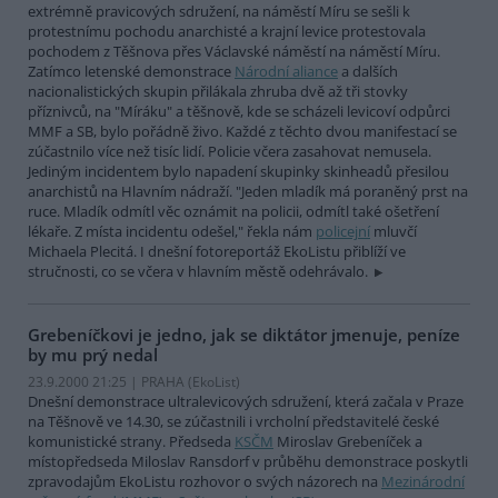
extrémně pravicových sdružení, na náměstí Míru se sešli k
protestnímu pochodu anarchisté a krajní levice protestovala
pochodem z Těšnova přes Václavské náměstí na náměstí Míru.
Zatímco letenské demonstrace
Národní aliance
a dalších
nacionalistických skupin přilákala zhruba dvě až tři stovky
příznivců, na "Míráku" a těšnově, kde se scházeli levicoví odpůrci
MMF a SB, bylo pořádně živo. Každé z těchto dvou manifestací se
zúčastnilo více než tisíc lidí. Policie včera zasahovat nemusela.
Jediným incidentem bylo napadení skupinky skinheadů přesilou
anarchistů na Hlavním nádraží. "Jeden mladík má poraněný prst na
ruce. Mladík odmítl věc oznámit na policii, odmítl také ošetření
lékaře. Z místa incidentu odešel," řekla nám
policejní
mluvčí
Michaela Plecitá. I dnešní fotoreportáž EkoListu přiblíží ve
stručnosti, co se včera v hlavním městě odehrávalo.
Grebeníčkovi je jedno, jak se diktátor jmenuje, peníze
by mu prý nedal
23.9.2000 21:25 | PRAHA (EkoList)
Dnešní demonstrace ultralevicových sdružení, která začala v Praze
na Těšnově ve 14.30, se zúčastnili i vrcholní představitelé české
komunistické strany. Předseda
KSČM
Miroslav Grebeníček a
místopředseda Miloslav Ransdorf v průběhu demonstrace poskytli
zpravodajům EkoListu rozhovor o svých názorech na
Mezinárodní