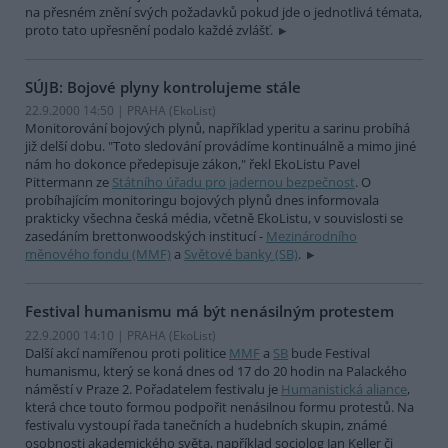
na přesném znění svých požadavků pokud jde o jednotlivá témata,
proto tato upřesnění podalo každé zvlášť.
SÚJB: Bojové plyny kontrolujeme stále
22.9.2000 14:50 | PRAHA (EkoList)
Monitorování bojových plynů, například yperitu a sarinu probíhá
již delší dobu. "Toto sledování provádíme kontinuálně a mimo jiné
nám ho dokonce předepisuje zákon," řekl EkoListu Pavel
Pittermann ze
Státního úřadu pro jadernou bezpečnost
. O
probíhajícím monitoringu bojových plynů dnes informovala
prakticky všechna česká média, včetně EkoListu, v souvislosti se
zasedáním brettonwoodských institucí -
Mezinárodního
měnového fondu (MMF)
a
Světové banky (SB)
.
Festival humanismu má být nenásilným protestem
22.9.2000 14:10 | PRAHA (EkoList)
Další akcí namířenou proti politice
MMF
a
SB
bude Festival
humanismu, který se koná dnes od 17 do 20 hodin na Palackého
náměstí v Praze 2. Pořadatelem festivalu je
Humanistická aliance
,
která chce touto formou podpořit nenásilnou formu protestů. Na
festivalu vystoupí řada tanečních a hudebních skupin, známé
osobnosti akademického světa, například sociolog Jan Keller či