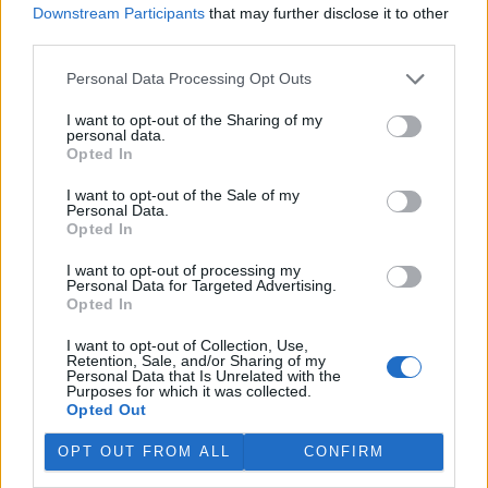
antikoloniálními programy.
Downstream Participants
that may further disclose it to other
third parties.
Světová banka české ministry nehlídá, Gross nemluvil
Personal Data Processing Opt Outs
pravdu
22.9.2000 17:50 | PRAHA (EkoList)
I want to opt-out of the Sharing of my
personal data.
Ministr vnitra
Stanislav Gross
(ČSSD)
zřejmě nemluvil pravdu, když
Opted In
v rozhovoru pro sobotní
Právo
ze 16. září tvrdil, že "členové vlád
členských zemí těchto institucí
Světové banky
a
Mezinárodního
měnového fondu
jsou zavázáni, aby své osobní názory na tyto věci
I want to opt-out of the Sale of my
Personal Data.
veřejně nepublikovali." Ministr Gross odmítl tímto tvrzením
Opted In
odpovědět na otázku redaktora zmíněného deníku, které kroky
banky a fondu lze podle něj oprávněně kritizovat. Nikdo z politiků,
I want to opt-out of processing my
které EkoList oslovil, ale o podobném závazku nic neví.
Personal Data for Targeted Advertising.
Opted In
Zástupci odpůrců MMF zamíří v neděli do Lidic
I want to opt-out of Collection, Use,
Retention, Sale, and/or Sharing of my
22.9.2000 17:15 | LIDICE (
ČIA
)
Personal Data that Is Unrelated with the
Pětadvacet růží hodlají tuto neděli zasadit v Lidicích delegáti akce
Purposes for which it was collected.
"Stop
MMF
a
SB
". Na pietním místě vesnice, kterou za druhé
Opted Out
světové války vyhladili nacisté, se sejdou zástupci několika česko-
německých organizací. Ty už delší dobu usilují o obnovu lidického
OPT OUT FROM ALL
CONFIRM
parku a růžového sadu, který musel kvůli špatnému stavu rostlin
zcela zrušen. "Jedná se o pokojnou akci, měl by zde vystoupit