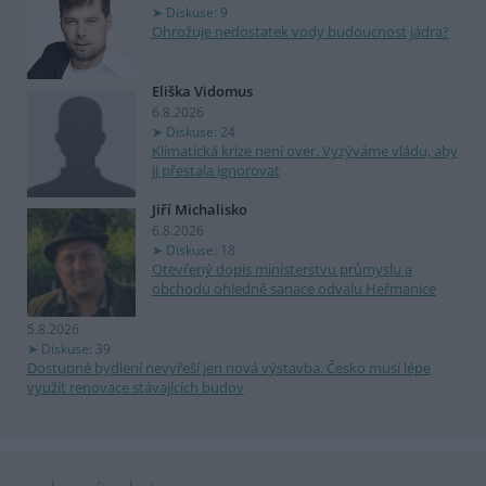
Diskuse: 9
Ohrožuje nedostatek vody budoucnost jádra?
Eliška Vidomus
6.8.2026
Diskuse: 24
Klimatická krize není over. Vyzýváme vládu, aby
ji přestala ignorovat
Jiří Michalisko
6.8.2026
Diskuse: 18
Otevřený dopis ministerstvu průmyslu a
obchodu ohledně sanace odvalu Heřmanice
5.8.2026
Diskuse: 39
Dostupné bydlení nevyřeší jen nová výstavba. Česko musí lépe
využít renovace stávajících budov