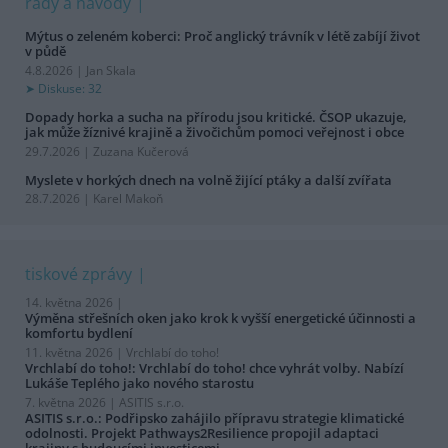
rady a návody
Mýtus o zeleném koberci: Proč anglický trávník v létě zabíjí život
v půdě
4.8.2026 | Jan Skala
Diskuse: 32
Dopady horka a sucha na přírodu jsou kritické. ČSOP ukazuje,
jak může žíznivé krajině a živočichům pomoci veřejnost i obce
29.7.2026 | Zuzana Kučerová
Myslete v horkých dnech na volně žijící ptáky a další zvířata
28.7.2026 | Karel Makoň
tiskové zprávy
14. května 2026 |
Výměna střešních oken jako krok k vyšší energetické účinnosti a
komfortu bydlení
11. května 2026 |
Vrchlabí do toho!
Vrchlabí do toho!: Vrchlabí do toho! chce vyhrát volby. Nabízí
Lukáše Teplého jako nového starostu
7. května 2026 |
ASITIS s.r.o.
ASITIS s.r.o.: Podřipsko zahájilo přípravu strategie klimatické
odolnosti. Projekt Pathways2Resilience propojil adaptaci