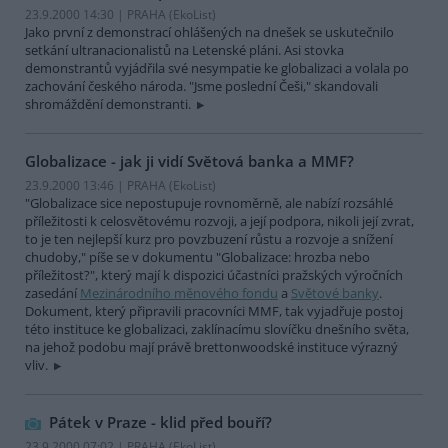
23.9.2000 14:30 | PRAHA (EkoList)
Jako první z demonstrací ohlášených na dnešek se uskutečnilo
setkání ultranacionalistů na Letenské pláni. Asi stovka
demonstrantů vyjádřila své nesympatie ke globalizaci a volala po
zachování českého národa. "Jsme poslední Češi," skandovali
shromáždění demonstranti.
Globalizace - jak ji vidí Světová banka a MMF?
23.9.2000 13:46 | PRAHA (EkoList)
"Globalizace sice nepostupuje rovnoměrně, ale nabízí rozsáhlé
příležitosti k celosvětovému rozvoji, a její podpora, nikoli její zvrat,
to je ten nejlepší kurz pro povzbuzení růstu a rozvoje a snížení
chudoby," píše se v dokumentu "Globalizace: hrozba nebo
příležitost?", který mají k dispozici účastníci pražských výročních
zasedání
Mezinárodního měnového fondu
a
Světové banky
.
Dokument, který připravili pracovníci MMF, tak vyjadřuje postoj
této instituce ke globalizaci, zaklínacímu slovíčku dnešního světa,
na jehož podobu mají právě brettonwoodské instituce výrazný
vliv.
Pátek v Praze - klid před bouří?
23.9.2000 07:02 | PRAHA (EkoList)