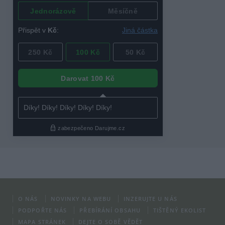
O NÁS
NOVINKY NA WEBU
INZERUJTE U NÁS
PODPOŘTE NÁS
PŘEBÍRÁNÍ OBSAHU
TIŠTĚNÝ EKOLIST
MAPA STRÁNEK
DEJTE O SOBĚ VĚDĚT