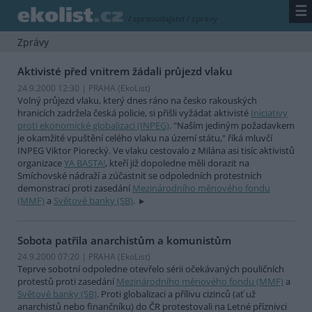
☰
/
zpravodajství
/
zprávy
Zprávy
Aktivisté před vnitrem žádali průjezd vlaku
24.9.2000 12:30 | PRAHA (EkoList)
Volný průjezd vlaku, který dnes ráno na česko rakouských
hranicích zadržela česká policie, si přišli vyžádat aktivisté
Iniciativy
proti ekonomické globalizaci (INPEG)
. "Naším jediným požadavkem
je okamžité vpuštění celého vlaku na území státu," říká mluvčí
INPEG Viktor Piorecký. Ve vlaku cestovalo z Milána asi tisíc aktivistů
organizace
YA BASTA!
, kteří již dopoledne měli dorazit na
Smíchovské nádraží a zúčastnit se odpoledních protestních
demonstrací proti zasedání
Mezinárodního měnového fondu
(MMF)
a
Světové banky (SB)
.
Sobota patřila anarchistům a komunistům
24.9.2000 07:20 | PRAHA (EkoList)
Teprve sobotní odpoledne otevřelo sérii očekávaných pouličních
protestů proti zasedání
Mezinárodního měnového fondu (MMF)
a
Světové banky (SB)
. Proti globalizaci a přílivu cizinců (ať už
anarchistů nebo finančníku) do ČR protestovali na Letné příznivci