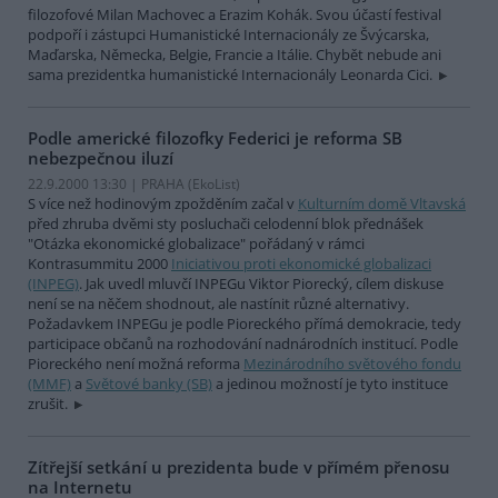
filozofové Milan Machovec a Erazim Kohák. Svou účastí festival
podpoří i zástupci Humanistické Internacionály ze Švýcarska,
Maďarska, Německa, Belgie, Francie a Itálie. Chybět nebude ani
sama prezidentka humanistické Internacionály Leonarda Cici.
Podle americké filozofky Federici je reforma SB
nebezpečnou iluzí
22.9.2000 13:30 | PRAHA (EkoList)
S více než hodinovým zpožděním začal v
Kulturním domě Vltavská
před zhruba dvěmi sty posluchači celodenní blok přednášek
"Otázka ekonomické globalizace" pořádaný v rámci
Kontrasummitu 2000
Iniciativou proti ekonomické globalizaci
(INPEG)
. Jak uvedl mluvčí INPEGu Viktor Piorecký, cílem diskuse
není se na něčem shodnout, ale nastínit různé alternativy.
Požadavkem INPEGu je podle Pioreckého přímá demokracie, tedy
participace občanů na rozhodování nadnárodních institucí. Podle
Pioreckého není možná reforma
Mezinárodního světového fondu
(MMF)
a
Světové banky (SB)
a jedinou možností je tyto instituce
zrušit.
Zítřejší setkání u prezidenta bude v přímém přenosu
na Internetu