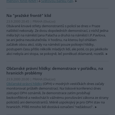
měnový fond (MMF)
a
Světovou banku (SB)
.
Na "pražské frontě" klid
23.9.2000 20:45 | PRAHA (EkoList)
Obávané krvavé střety demonstrantů s policií se dnes v Praze
naštěstí nekonaly. Ze dvou dopoledních demonstrací, z nichž jedna
měla být na náměstí Jana Palacha a druhá na náměstí I.P.Pavlova,
se ani jedna neuskutečnila. V hodinu, na kterou byl ohlášen
začátek obou akcí, stály na náměstí pouze policejní hlídky,
postupem času přišlo několik mladých lidí, ale poté, co po jakékoliv
akci nebyla ani stopa, se pokojně, leč poněkud zklamaně, rozešli.
Občanské právní hlídky: demonstrace v pořádku, na
hranicích problémy
23.9.2000 20:00 | PRAHA (EkoList)
Občanské právní hlídky
(OPH) v modrých vestičkách dnes začaly
monitorovat průběh demonstrací. Na tiskové konferenci dnes
zástupci OPH oznámili, že demonstrace zatím probíhají
bezkonfliktně a nedochází k vážnému porušování zákona ze strany
policistů ani demonstrantů. Méně uspokojivý je pro OPH stav na
hranicích. Příliš mnoho lidí dostává označení "nežádoucí".