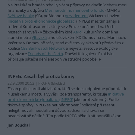
Na Pražském hradě vrcholily včera přípravy na dnešní debatu mezi
finančníky a odpůrci
Mezinárodního měnového fondu
(MMF) a
Světové banky
(SB), pořádanou
prezidentem
Václavem Havlem.
Iniciativa proti ekonomické globalizaci
(INPEG) mezitím zahájila
třídenní Kontrasummit, který se v Praze koná hned na třech
místech zároveň - v žižkovském kině
Aero
, kulturním domě na
stanici metra
Vltavská
a holešovickém KD Domovina na Maninách.
Večer se v Domovině sešly snad dvě stovky aktivistů především z
koalice
CEE Bankwatch Network
a největší světové ekologické
organizace
Friends of the Earth
. Dnešní fotogalerie EkoListu
přibližuje páteční dění alespoň ve stručné podobě.
INPEG: Zásah byl protizákonný
22.9.2000 20:52 | PRAHA (EkoList)
Zásah policie proti aktivistům, kteří se dnes odpoledne připoutali k
Nuselskému mostu a vyvěsili zde transparenty, kritizuje
Iniciativa
proti ekonomické globalizaci (INPEG)
jako protizákonný. Podle
tiskové zprávy INPEG se neuniformovaní policisté při zásahu
nelegitimovali, neudali ani důvod zadržení a chovali se
neadekvátně násilně. Tím podle INPEG několikrát porušili zákon.
Jan Bouchal