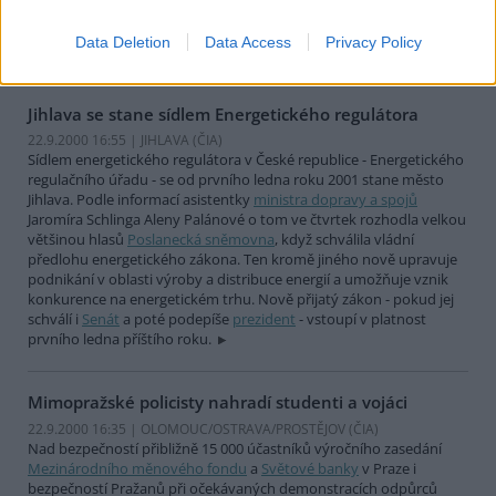
rovněž starosta Lidic. Pozvánku jsme poslali i
prezidentovi
Václavu
Havlovi a vyzvali jsme ho, aby zde zasadil svou růži," uvedla
Data Deletion
Data Access
Privacy Policy
předsedkyně organizace Vděčnost Petra Preková.
Jihlava se stane sídlem Energetického regulátora
22.9.2000 16:55 | JIHLAVA (
ČIA
)
Sídlem energetického regulátora v České republice - Energetického
regulačního úřadu - se od prvního ledna roku 2001 stane město
Jihlava. Podle informací asistentky
ministra dopravy a spojů
Jaromíra Schlinga Aleny Palánové o tom ve čtvrtek rozhodla velkou
většinou hlasů
Poslanecká sněmovna
, když schválila vládní
předlohu energetického zákona. Ten kromě jiného nově upravuje
podnikání v oblasti výroby a distribuce energií a umožňuje vznik
konkurence na energetickém trhu. Nově přijatý zákon - pokud jej
schválí i
Senát
a poté podepíše
prezident
- vstoupí v platnost
prvního ledna příštího roku.
Mimopražské policisty nahradí studenti a vojáci
22.9.2000 16:35 | OLOMOUC/OSTRAVA/PROSTĚJOV (
ČIA
)
Nad bezpečností přibližně 15 000 účastníků výročního zasedání
Mezinárodního měnového fondu
a
Světové banky
v Praze i
bezpečností Pražanů při očekávaných demonstracích odpůrců