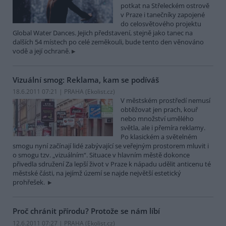
potkat na Střeleckém ostrově
v Praze i tanečníky zapojené
do celosvětového projektu
Global Water Dances. Jejich představení, stejně jako tanec na
dalších 54 místech po celé zeměkouli, bude tento den věnováno
vodě a její ochraně.
Vizuální smog: Reklama, kam se podíváš
18.6.2011 07:21 | PRAHA (
Ekolist.cz
)
V městském prostředí nemusí
obtěžovat jen prach, kouř
nebo množství umělého
světla, ale i přemíra reklamy.
Po klasickém a světelném
smogu nyní začínají lidé zabývající se veřejným prostorem mluvit i
o smogu tzv. „vizuálním“. Situace v hlavním městě dokonce
přivedla sdružení Za lepší život v Praze k nápadu udělit anticenu té
městské části, na jejímž území se najde největší estetický
prohřešek.
Proč chránit přírodu? Protože se nám líbí
12.6.2011 07:27 | PRAHA (
Ekolist.cz
)