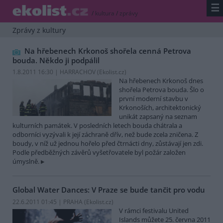
☰
/
kultura
/
zprávy
Zprávy z kultury
Na hřebenech Krkonoš shořela cenná Petrova
bouda. Někdo ji podpálil
1.8.2011 16:30 | HARRACHOV (
Ekolist.cz
)
Na hřebenech Krkonoš dnes
shořela Petrova bouda. Šlo o
první moderní stavbu v
Krkonoších, architektonický
unikát zapsaný na seznam
kulturních památek. V posledních letech bouda chátrala a
odborníci vyzývali k její záchraně dřív, než bude zcela zničena. Z
boudy, v níž už jednou hořelo před čtrnácti dny, zůstávají jen zdi.
Podle předběžných závěrů vyšetřovatele byl požár založen
úmyslně.
Global Water Dances: V Praze se bude tančit pro vodu
22.6.2011 01:45 | PRAHA (
Ekolist.cz
)
V rámci festivalu United
Islands můžete 25. června 2011