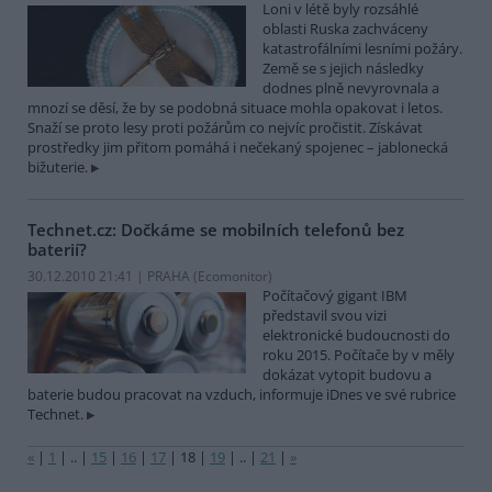
Loni v létě byly rozsáhlé
oblasti Ruska zachváceny
katastrofálními lesními požáry.
Země se s jejich následky
dodnes plně nevyrovnala a
mnozí se děsí, že by se podobná situace mohla opakovat i letos.
Snaží se proto lesy proti požárům co nejvíc pročistit. Získávat
prostředky jim přitom pomáhá i nečekaný spojenec – jablonecká
bižuterie.
Technet.cz: Dočkáme se mobilních telefonů bez
baterií?
30.12.2010 21:41 | PRAHA (
Ecomonitor
)
Počítačový gigant IBM
představil svou vizi
elektronické budoucnosti do
roku 2015. Počítače by v měly
dokázat vytopit budovu a
baterie budou pracovat na vzduch, informuje iDnes ve své rubrice
Technet.
«
|
1
|
..
|
15
|
16
|
17
|
18
|
19
|
..
|
21
|
»