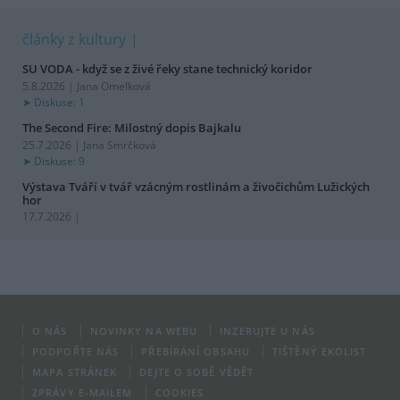
články z kultury
SU VODA - když se z živé řeky stane technický koridor
5.8.2026 | Jana Omelková
Diskuse: 1
The Second Fire: Milostný dopis Bajkalu
25.7.2026 | Jana Smrčková
Diskuse: 9
Výstava Tváří v tvář vzácným rostlinám a živočichům Lužických
hor
17.7.2026 |
O NÁS
NOVINKY NA WEBU
INZERUJTE U NÁS
PODPOŘTE NÁS
PŘEBÍRÁNÍ OBSAHU
TIŠTĚNÝ EKOLIST
MAPA STRÁNEK
DEJTE O SOBĚ VĚDĚT
ZPRÁVY E-MAILEM
COOKIES