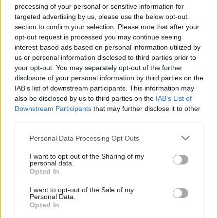
Architekt odpadu Michael Reynolds by mohl
processing of your personal or sensitive information for
postavit dům v Praze
targeted advertising by us, please use the below opt-out
3.5.2011 14:07 | PRAHA (
ČTK/Ekolist
)
section to confirm your selection. Please note that after your
Česko tento týden navštívil
opt-out request is processed you may continue seeing
Michael Reynolds. Americký
interest-based ads based on personal information utilized by
architekt je známý především
us or personal information disclosed to third parties prior to
svými netradičními budovami
z použitých PET lahví,
your opt-out. You may separately opt-out of the further
plechovek, pneumatik nebo skleněného odpadu. Pražský
disclosure of your personal information by third parties on the
magistrát by byl rád, kdyby další z jeho unikátních energeticky
IAB’s list of downstream participants. This information may
soběstačných domů vznikl i v Praze.
also be disclosed by us to third parties on the
IAB’s List of
Downstream Participants
that may further disclose it to other
third parties.
Návrat do divočiny: rodinný film o zvířecích
sirotcích má dnes premiéru
Personal Data Processing Opt Outs
14.4.2011 09:54 | PRAHA (
Ekolist.cz
)
V pražském kině IMAX má
I want to opt-out of the Sharing of my
dnes premiéru film
Návrat do
personal data.
divočiny
přibližující práci dvou
Opted In
neobyčejných dam s
podobným posláním. Zatímco
I want to opt-out of the Sale of my
Daphne M. Sheldricková
Personal Data.
pomáhá sloním sirotkům v
Opted In
Keni, Biruté Mary Galdikasová