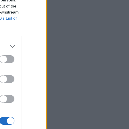
out of the
 downstream
B’s List of