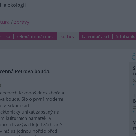
í a ekologii
ltura
/
zprávy
istika
zelená domácnost
kultura
kalendář akcí
fotobank
S
cenná Petrova bouda.
t
5
)
ebenech Krkonoš dnes shořela
T
va bouda. Šlo o první moderní
B
u v Krkonoších,
2
tektonický unikát zapsaný na
m kulturních památek. V
V
rníci vyzývali k její záchraně
r
 v níž už jednou hořelo před
1