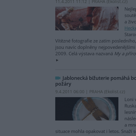
11.4.2011 11:12 | PRAHA (
Ekolist.cz
)
Nejle
soutě
a živ
Heck
Staro
Vítězné fotografie ze zatím posledního,
jsou navíc doplněny nejpovedenějšími 
2009. Celá výstava nazvaná
My a přír
Jablonecká bižuterie pomáhá bo
požáry
9.4.2011 06:00 | PRAHA (
Ekolist.cz
)
Loni 
Ruska
lesní
násle
a mno
situace mohla opakovat i letos. Snaží 