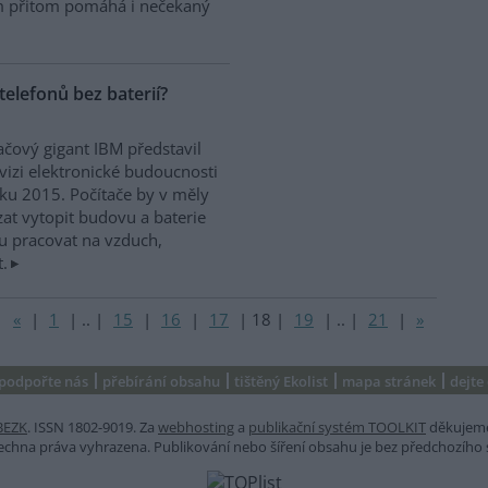
jim přitom pomáhá i nečekaný
elefonů bez baterií?
ačový gigant IBM představil
vizi elektronické budoucnosti
ku 2015. Počítače by v měly
at vytopit budovu a baterie
 pracovat na vzduch,
.
«
|
1
|
..
|
15
|
16
|
17
|
18
|
19
|
..
|
21
|
»
podpořte nás
přebírání obsahu
tištěný Ekolist
mapa stránek
dejte
BEZK
. ISSN 1802-9019. Za
webhosting
a
publikační systém TOOLKIT
děkujem
šechna práva vyhrazena. Publikování nebo šíření obsahu je bez předchozího 