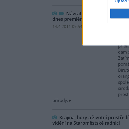
Opted 
Návrat do divočiny: rodinný f
dnes premiéru
14.4.2011 09:54 | PRAHA (
Ekolist.cz
)
V pr
prem
přibl
dam 
Zatím
pomáh
Birut
orang
spole
sirot
prost
přírody.
Krajina, hory a životní prostředí
vidění na Staroměstské radnici