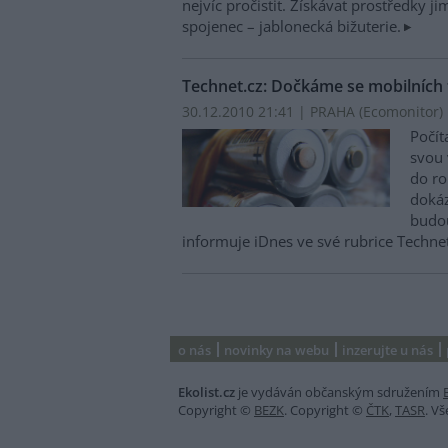
nejvíc pročistit. Získávat prostředky 
spojenec – jablonecká bižuterie.
Technet.cz: Dočkáme se mobilních t
30.12.2010 21:41 | PRAHA (
Ecomonitor
)
Počít
svou 
do ro
dokáz
budou
informuje iDnes ve své rubrice Technet
o nás
novinky na webu
inzerujte u nás
Ekolist.cz
je vydáván občanským sdružením
Copyright ©
BEZK
. Copyright ©
ČTK
,
TASR
. V