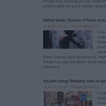
čtrnácti dny, zůstávají jen zdi. Podle 
vyšetřovatele byl požár založen úmysl
Global Water Dances: V Praze se b
22.6.2011 01:45 | PRAHA (
Ekolist.cz
)
V rám
můžet
Střel
taneč
celos
Water Dances. Jejich představení, stejn
místech po celé zeměkouli, bude tento
ochraně.
Vizuální smog: Reklama, kam se po
18.6.2011 07:21 | PRAHA (
Ekolist.cz
)
V mě
obtěž
množs