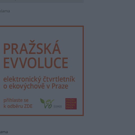
klama
lama