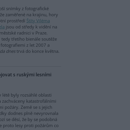
pší snímky z fotografické
že zaměřené na krajinu, hory
otní prostředí
Štíty Viléma
ela
jsou od středy k vidění na
městské radnici v Praze.
 tedy třetího bienále soutěže
fotografiemi z let 2007 a
oda dnes
trvá do konce května.
jovat s ruskými lesními
v létě byly rozsáhlé oblasti
 zachváceny katastrofálními
mi požáry. Země se s jejich
dky dodnes plně nevyrovnala
zí se děsí, že by se podobná
se proto lesy proti požárům co