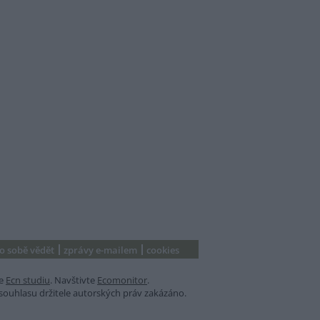
 o sobě vědět
zprávy e-mailem
cookies
e
Ecn studiu
. Navštivte
Ecomonitor
.
souhlasu držitele autorských práv zakázáno.