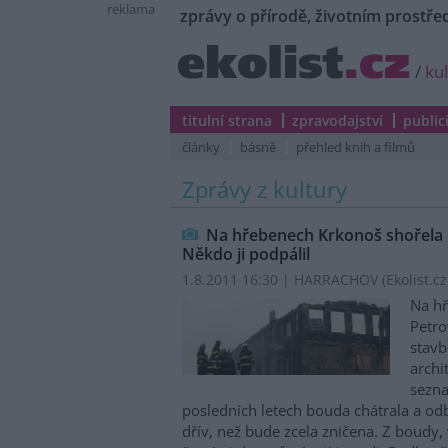
reklama
zprávy o přírodě, životním prostřed
/
ku
titulní strana
zpravodajství
public
články
básně
přehled knih a filmů
Zprávy z kultury
Na hřebenech Krkonoš shořela 
Někdo ji podpálil
1.8.2011 16:30 | HARRACHOV (
Ekolist.cz
Na hř
Petro
stavb
archi
sezna
posledních letech bouda chátrala a odbo
dřív, než bude zcela zničena. Z boudy,