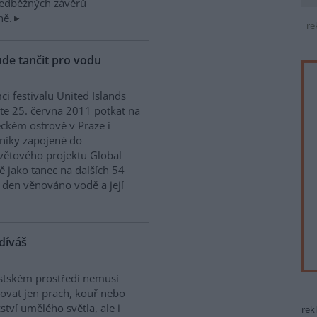
předběžných závěrů
ně.
re
ude tančit pro vodu
ci festivalu United Islands
e 25. června 2011 potkat na
eckém ostrově v Praze i
níky zapojené do
větového projektu Global
ě jako tanec na dalších 54
 den věnováno vodě a její
díváš
stském prostředí nemusí
ovat jen prach, kouř nebo
tví umělého světla, ale i
rek