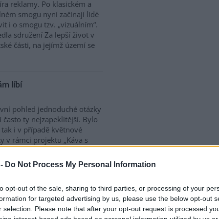
ra reklamy. Po klasickém a
lném smogu nyní začínají lidé
t i o smogu tzv. „vizuálním“.
la sdružení Za lepší život v
ské části, na jejímž území se
m líbí
vní pohled jednoduché otázky
í často ty nejzapeklitější. Bylo
tak i v případě květnové
y v rámci projektu „Káva s
 a vědkyněmi“, během níž se
ny přírody. Většina
 -
Do Not Process My Personal Information
, že i dnes převažují estetické
iskutující se ale dotkli i
to opt-out of the sale, sharing to third parties, or processing of your per
ejího managementu.
formation for targeted advertising by us, please use the below opt-out s
r selection. Please note that after your opt-out request is processed y
eing interest-based ads based on personal information utilized by us or