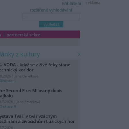
reklama
Přihlášení
rozšířené vyhledávání
a
partnerská sekce
články z kultury
U VODA - když se z živé řeky stane
echnický koridor
.8.2026 | Jana Omelková
Diskuse: 1
he Second Fire: Milostný dopis
ajkalu
5.7.2026 | Jana Smrčková
Diskuse: 9
ýstava Tváří v tvář vzácným
ostlinám a živočichům Lužických hor
7.7.2026 |