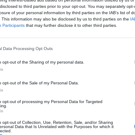
 stal architekt Říha
disclosed to third parties prior to your opt-out. You may separately opt-
losure of your personal information by third parties on the IAB’s list of
tekt a odborník na územní
. This information may also be disclosed by us to third parties on the
IA
vání Martin Říha včera převzal
Participants
that may further disclose it to other third parties.
Josefa Vavrouška za rok 2010.
při přebírání ocenění uvedl, že
skáním ceny „překvapen a
prý často mezi ochránci
l Data Processing Opt Outs
kými kameny.
o opt-out of the Sharing of my personal data.
In
olds by mohl postavit dům
o opt-out of the Sale of my Personal Data.
In
 tento týden navštívil Michael
lds. Americký architekt je
to opt-out of processing my Personal Data for Targeted
ý především svými
ing.
In
dičními budovami z použitých
ahví, plechovek, pneumatik
o opt-out of Collection, Use, Retention, Sale, and/or Sharing
trát by byl rád, kdyby další z
ersonal Data that Is Unrelated with the Purposes for which it
ých domů vznikl i v Praze.
lected.