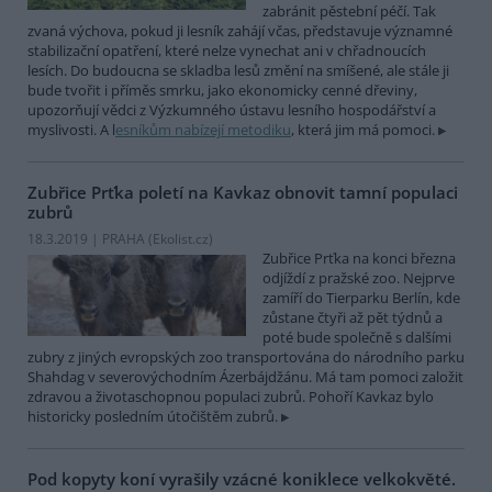
zabránit pěstební péčí. Tak
zvaná výchova, pokud ji lesník zahájí včas, představuje významné
stabilizační opatření, které nelze vynechat ani v chřadnoucích
lesích. Do budoucna se skladba lesů změní na smíšené, ale stále ji
bude tvořit i příměs smrku, jako ekonomicky cenné dřeviny,
upozorňují vědci z Výzkumného ústavu lesního hospodářství a
myslivosti. A l
esníkům nabízejí metodiku
, která jim má pomoci.
Zubřice Prťka poletí na Kavkaz obnovit tamní populaci
zubrů
18.3.2019 | PRAHA (
Ekolist.cz
)
Zubřice Prťka na konci března
odjíždí z pražské zoo. Nejprve
zamíří do Tierparku Berlín, kde
zůstane čtyři až pět týdnů a
poté bude společně s dalšími
zubry z jiných evropských zoo transportována do národního parku
Shahdag v severovýchodním Ázerbájdžánu. Má tam pomoci založit
zdravou a životaschopnou populaci zubrů. Pohoří Kavkaz bylo
historicky posledním útočištěm zubrů.
Pod kopyty koní vyrašily vzácné koniklece velkokvěté.