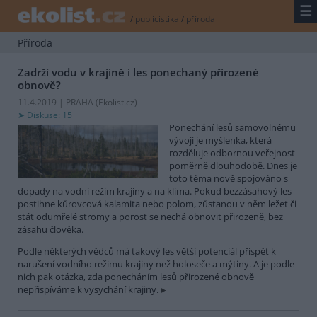
☰
/
publicistika
/
příroda
Příroda
Zadrží vodu v krajině i les ponechaný přirozené
obnově?
11.4.2019 | PRAHA (
Ekolist.cz
)
Diskuse: 15
Ponechání lesů samovolnému
vývoji je myšlenka, která
rozděluje odbornou veřejnost
poměrně dlouhodobě. Dnes je
toto téma nově spojováno s
dopady na vodní režim krajiny a na klima. Pokud bezzásahový les
postihne kůrovcová kalamita nebo polom, zůstanou v něm ležet či
stát odumřelé stromy a porost se nechá obnovit přirozeně, bez
zásahu člověka.
Podle některých vědců má takový les větší potenciál přispět k
narušení vodního režimu krajiny než holoseče a mýtiny. A je podle
nich pak otázka, zda ponecháním lesů přirozené obnově
nepřispíváme k vysychání krajiny.