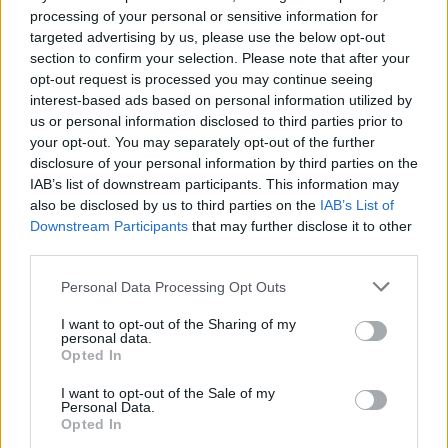
rodné hroudy. Po návratu z
processing of your personal or sensitive information for
exilu jeho ruce dojatě nabírají hrst úrodné prsti, nozdry sají vůni a
targeted advertising by us, please use the below opt-out
rty líbají zem. Stokerův Drákula je v Anglii fatálně odkázán na
section to confirm your selection. Please note that after your
bedny s hlínou rodných Karpat, což se mu nakonec stane
opt-out request is processed you may continue seeing
osudným. Scarlett, hrdinka románů a filmu Jih proti Severu,
interest-based ads based on personal information utilized by
nalezne východisko pohnutého života v půdě rodné Tary. Půda
us or personal information disclosed to third parties prior to
nás zkrátka symbolicky ukotvuje, umožňuje nám pevně, téměř
jako bychom byli zakořenění, čelit pomíjivostem lidského života.
your opt-out. You may separately opt-out of the further
Půda je daná. V poslední době se ale ukazuje, že vše může být jinak
disclosure of your personal information by third parties on the
a ona jistota nám pod nohama nenápadně mizí.
IAB’s list of downstream participants. This information may
also be disclosed by us to third parties on the
IAB’s List of
Downstream Participants
that may further disclose it to other
Zahradníci vyšlechtili novou odolnou odrůdu meruněk.
third parties.
Dostala jméno Sophinka
27.3.2019 | PRAHA (
Ekolist.cz
)
Personal Data Processing Opt Outs
Ovocnáři z Mendelovy
univerzity vyšlechtili novou
I want to opt-out of the Sharing of my
odrůdu meruňky, která je
personal data.
odolná vůči virové šarce
Opted In
švestky, což je nejrozšířenější
virové onemocnění meruněk v Evropě. Proces šlechtění nové
I want to opt-out of the Sale of my
odrůdy podobného charakteru trvá i několik dekád. Další dva až tři
Personal Data.
roky potrvá, než se nová odrůda dostane prostřednictvím školkařů
Opted In
na trh. Nová odrůda dostala název Sophinka. Informuje o tom