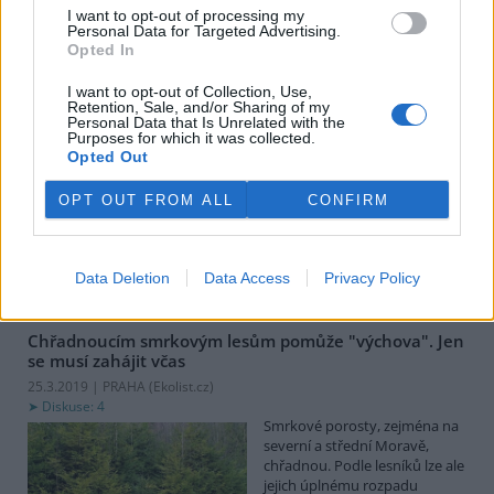
Mendelova univerzita.
I want to opt-out of processing my
Personal Data for Targeted Advertising.
Opted In
Jak lesy chrání vodu a chladí krajinu?
I want to opt-out of Collection, Use,
26.3.2019 (
Ekolist.cz
)
Retention, Sale, and/or Sharing of my
Diskuse: 1
Personal Data that Is Unrelated with the
V souvislosti s vodou a lesem
Purposes for which it was collected.
Opted Out
si většina z nás vybaví školní
poučky o tom, že les nasává
vodu jako houba, podobně ji
OPT OUT FROM ALL
CONFIRM
dokáže zadržet a postupně
uvolňovat. Víme také, že stromy se „živí“ oxidem uhličitým a vyrábí
kyslík, a tím hrají důležitou roli v tvorbě klimatu. Propojení lesa a
vody v krajině i role pro utváření klimatických jevů je ale složitější.
Data Deletion
Data Access
Privacy Policy
Chřadnoucím smrkovým lesům pomůže "výchova". Jen
se musí zahájit včas
25.3.2019 | PRAHA (
Ekolist.cz
)
Diskuse: 4
Smrkové porosty, zejména na
severní a střední Moravě,
chřadnou. Podle lesníků lze ale
jejich úplnému rozpadu