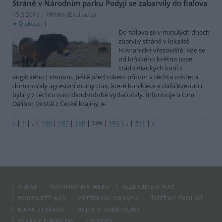
Stráně v Národním parku Podyjí se zabarvily do fialova
15.3.2019 | PRAHA (
Ekolist.cz
)
Diskuse: 1
Do fialova se v minulých dnech
zbarvily stráně v lokalitě
Havranické vřesoviště, kde se
od loňského května pase
stádo divokých koní z
anglického Exmooru. Ještě před rokem přitom v těchto místech
dominovaly agresivní druhy trav, které koniklece a další kvetoucí
byliny z těchto míst dlouhodobě vytlačovaly. Informuje o tom
Dalibor Dostál z České krajiny.
«
|
1
|
..
|
186
|
187
|
188
|
189
|
190
|
..
|
211
|
»
O NÁS
NOVINKY NA WEBU
INZERUJTE U NÁS
PODPOŘTE NÁS
PŘEBÍRÁNÍ OBSAHU
TIŠTĚNÝ EKOLIST
MAPA STRÁNEK
DEJTE O SOBĚ VĚDĚT
ZPRÁVY E-MAILEM
COOKIES