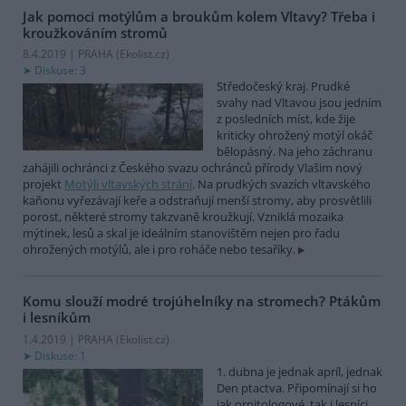
Jak pomoci motýlům a broukům kolem Vltavy? Třeba i
kroužkováním stromů
8.4.2019 | PRAHA (
Ekolist.cz
)
Diskuse: 3
Středočeský kraj. Prudké
svahy nad Vltavou jsou jedním
z posledních míst, kde žije
kriticky ohrožený motýl okáč
bělopásný. Na jeho záchranu
zahájili ochránci z Českého svazu ochránců přírody Vlašim nový
projekt
Motýli vltavských strání
. Na prudkých svazích vltavského
kaňonu vyřezávají keře a odstraňují menší stromy, aby prosvětlili
porost, některé stromy takzvaně kroužkují. Vzniklá mozaika
mýtinek, lesů a skal je ideálním stanovištěm nejen pro řadu
ohrožených motýlů, ale i pro roháče nebo tesaříky.
Komu slouží modré trojúhelníky na stromech? Ptákům
i lesníkům
1.4.2019 | PRAHA (
Ekolist.cz
)
Diskuse: 1
1. dubna je jednak apríl, jednak
Den ptactva. Připomínají si ho
jak ornitologové, tak i lesníci.