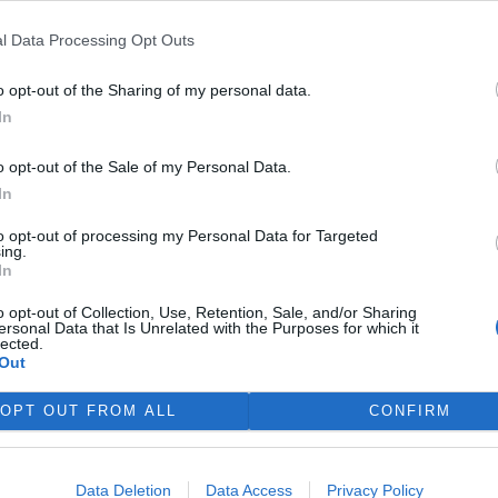
e Fechnera bude prim hrát
é emise skleníkových plynů a v
l Data Processing Opt Outs
ergii zlepší životní úroveň.
o opt-out of the Sharing of my personal data.
In
leno, záhony na svislo
o opt-out of the Sale of my Personal Data.
ci letošního ročníku
In
árodního festivalu moderní a
sné architektury
to opt-out of processing my Personal Data for Targeted
tectureWeek
navštívil Prahu i
ing.
In
ck Blanc
. Patrick Blanc je
domy. Navrhuje zahrady - na
o opt-out of Collection, Use, Retention, Sale, and/or Sharing
ersonal Data that Is Unrelated with the Purposes for which it
lected.
Out
ivňoval
OPT OUT FROM ALL
CONFIRM
tr životního prostředí Pavel
l dnes rozhodně odmítl
ění, že se snažil ovlivňoval
Data Deletion
Data Access
Privacy Policy