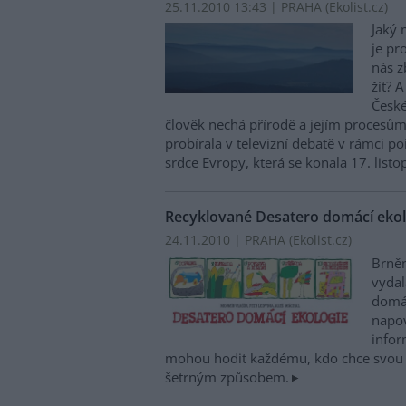
25.11.2010 13:43 | PRAHA (
Ekolist.cz
)
Jaký 
je pr
nás z
žít? 
České
člověk nechá přírodě a jejím procesům?
probírala v televizní debatě v rámci p
srdce Evropy, která se konala 17. list
Recyklované Desatero domácí ekol
24.11.2010 | PRAHA (
Ekolist.cz
)
Brně
vydal
domác
napov
infor
mohou hodit každému, kdo chce svou 
šetrným způsobem.