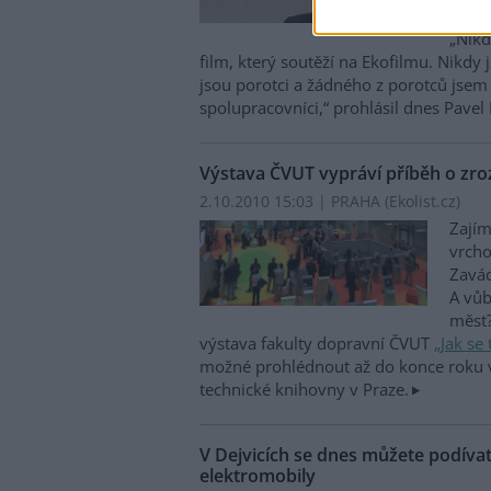
porot
„Nikd
film, který soutěží na Ekofilmu. Nikdy
jsou porotci a žádného z porotců jsem n
spolupracovníci,“ prohlásil dnes Pavel
Výstava ČVUT vypráví příběh o zro
2.10.2010 15:03 | PRAHA (
Ekolist.cz
)
Zajím
vrcho
Zavád
A vůb
měst?
výstava fakulty dopravní ČVUT
„Jak se
možné prohlédnout až do konce roku 
technické knihovny v Praze.
V Dejvicích se dnes můžete podívat
elektromobily