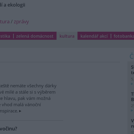
í a ekologii
ltura
/
zprávy
istika
zelená domácnost
kultura
kalendář akcí
fotobank
S
t
5
i ještě nemáte všechny dárky
vé milé a stále si s výběrem
T
te hlavu, pak vám možná
B
e vhod malá vánoční
2
inspirace.
V
r
ivočinu?
1