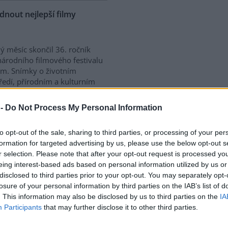
nout nejlepší filmy
ý měsíc skončil 36. ročník
árodního filmového festivalu
lm. Snímky o životním
ředí, přírodním a kulturním
tví mohou zájemci shlédnout i
České republiky. Hlavním
 -
Do Not Process My Personal Information
odní rok biodiverzity.
to opt-out of the sale, sharing to third parties, or processing of your per
nergeticky soběstačné
formation for targeted advertising by us, please use the below opt-out s
r selection. Please note that after your opt-out request is processed y
eing interest-based ads based on personal information utilized by us or
disclosed to third parties prior to your opt-out. You may separately opt-
Carla-A. Fechnera
Čtvrtá
losure of your personal information by third parties on the IAB’s list of
ace – energetická
. This information may also be disclosed by us to third parties on the
IA
stačnost
ukazuje, jak by mohla
Participants
that may further disclose it to other third parties.
at výroba energie již za
ik desítek let: jen obnovitelné