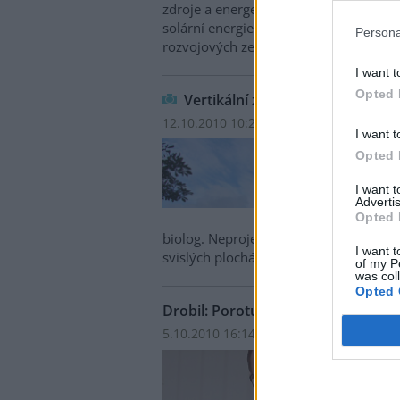
zdroje a energetická nezávislost. Podl
solární energie, vyspělý svět omezí sv
Persona
rozvojových zemích se díky dostupné en
I want t
Opted 
Vertikální zahrady: města na ze
12.10.2010 10:28 | PRAHA (
Ekolist.cz
)
I want t
V rám
Opted 
mezin
souča
I want 
Archi
Advertis
Opted 
Patri
biolog. Neprojektuje budovy, nestaví 
I want t
svislých plochách.
of my P
was col
Opted 
Drobil: Porotu Ekofilmu jsem neovl
5.10.2010 16:14 | PRAHA (
Ekolist.cz
)
Minis
Drobi
obvin