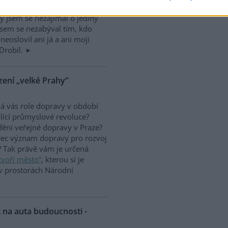
u filmového festivalu Ekofilm.
y jsem se nezajímal o jediný
 jsem se nezabýval tím, kdo
eoslovil ani já a ani moji
 Drobil.
zení „velké Prahy“
á vás role dopravy v období
lící průmyslové revoluce?
ění veřejné dopravy v Praze?
ec význam dopravy pro rozvoj
 Tak právě vám je určená
 tvoří město“
, kterou si je
v prostorách Národní
 na auta budoucnosti -