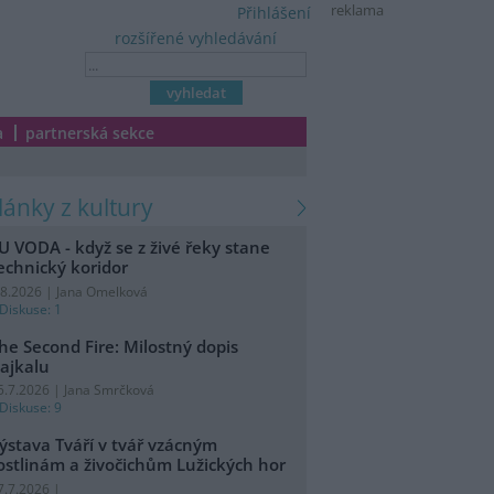
reklama
Přihlášení
rozšířené vyhledávání
a
partnerská sekce
články z kultury
U VODA - když se z živé řeky stane
echnický koridor
.8.2026 | Jana Omelková
Diskuse: 1
he Second Fire: Milostný dopis
ajkalu
5.7.2026 | Jana Smrčková
Diskuse: 9
ýstava Tváří v tvář vzácným
ostlinám a živočichům Lužických hor
7.7.2026 |