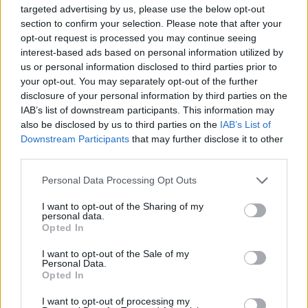
památných stromů/památného stromu. I když zákon nedefinuje
targeted advertising by us, please use the below opt-out
konkrétní hodnoty, kterými památný strom musí vynikat, v praxi
section to confirm your selection. Please note that after your
se lze často setkat s mylným přesvědčením, že památný strom je
opt-out request is processed you may continue seeing
vázaný výhradně na vysoký věk a nadstandardní vzrůst dřeviny. I
když tyto atributy hrají prim, zdaleka nepředstavují jediné
interest-based ads based on personal information utilized by
hodnoty, pro které se památné stromy vyhlašují.
us or personal information disclosed to third parties prior to
your opt-out. You may separately opt-out of the further
disclosure of your personal information by third parties on the
Mexický stařec z El Tule
IAB’s list of downstream participants. This information may
11.12.2018 | PRAHA (
Ochrana přírody
)
also be disclosed by us to third parties on the
IAB’s List of
Do malého koloniálního
Downstream Participants
that may further disclose it to other
městečka Santa María el Tule v
third parties.
jihomexickém státě Oaxaca
každý den proudí davy turistů
Personal Data Processing Opt Outs
a poutníků, aby na vlastní oči
spatřili a uctili jedinečnou přírodní zajímavost. U malebného
kostela ze 17. století v centru města již stovky a pravděpodobně až
I want to opt-out of the Sharing of my
personal data.
tisíce let roste dvojice mohutných tisovců mexických (
Taxodium
Opted In
mucronatum
), z nichž ten výrazně mohutnější, nesoucí název „El
Árbol del Tule“ (v překladu „strom z Tuly“), se v současnosti pyšní
I want to opt-out of the Sale of my
světovým prvenstvím z hlediska velikostních parametrů kmene.
Personal Data.
Opted In
Místo pilníčku rašple. Tak probíhá pedikúra sloních
I want to opt-out of processing my
kopyt