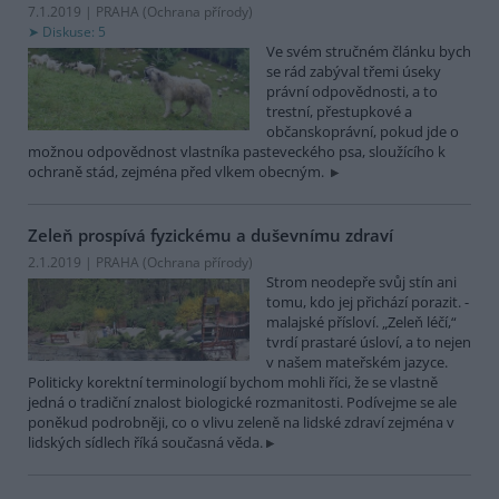
7.1.2019 | PRAHA (
Ochrana přírody
)
Diskuse: 5
Ve svém stručném článku bych
se rád zabýval třemi úseky
právní odpovědnosti, a to
trestní, přestupkové a
občanskoprávní, pokud jde o
možnou odpovědnost vlastníka pasteveckého psa, sloužícího k
ochraně stád, zejména před vlkem obecným.
Zeleň prospívá fyzickému a duševnímu zdraví
2.1.2019 | PRAHA (
Ochrana přírody
)
Strom neodepře svůj stín ani
tomu, kdo jej přichází porazit. -
malajské přísloví. „Zeleň léčí,“
tvrdí prastaré úsloví, a to nejen
v našem mateřském jazyce.
Politicky korektní terminologií bychom mohli říci, že se vlastně
jedná o tradiční znalost biologické rozmanitosti. Podívejme se ale
poněkud podrobněji, co o vlivu zeleně na lidské zdraví zejména v
lidských sídlech říká současná věda.