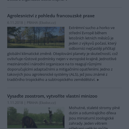
Agrolesnictví z pohledu francouzské praxe
6.11.2018 | PRAHA (
Ekolist.cz
)
Extrémní sucho a horko ve
střední Evropě během
letošních letních měsíců je
jeden z výkyvů počasí, který
odborníci nejčastěji přičítají
globální klimatické změně. Oteplování planety je skutečností, což
ovlivňuje růstové podmínky nejen v evropské krajině. Jednotlivé
mezinárodní i národní organizace na to reagují různými
doporučujícími adaptačními a mitigačními opatřeními. Jedno z
takových jsou agrolesnické systémy (ALS), jež jsou známé z
tradičního tropického a subtropického zemědělství.
Vysaďte zoostrom, vytvoříte vlastní minizoo
1.11.2018 | PRAHA (
Ekolist.cz
)
Mohutné, staleté stromy plné
dutin a odumírajícího dřeva
jsou miniaturní zoologické
zahrady. Jeden větrem
ošlehaný velikán může