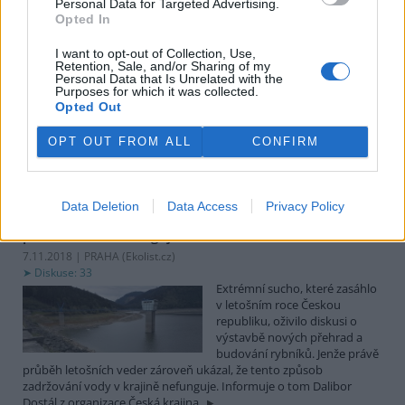
Personal Data for Targeted Advertising.
Opted In
21.11.2018 | PRAHA (
Ekolist.cz
)
Nohy slůňat, která se v Zoo
Praha narodila v roce 2016, už
I want to opt-out of Collection, Use,
Retention, Sale, and/or Sharing of my
nesou nějakou váhu. Starší
Personal Data that Is Unrelated with the
Max aktuálně váží 938 kg a
Purposes for which it was collected.
mladší Rudi 676 kg. Oba si ale
Opted Out
stále rádi hrají a jsou velice aktivní. A jejich kopyta – tenčí než u
dospělých slonů – jsou tudíž náchylná k prasklinám. I oni proto
OPT OUT FROM ALL
CONFIRM
musejí pravidelně absolvovat pedikúru. Informuje o tom Zoo
Praha.
Data Deletion
Data Access
Privacy Policy
Letošní rok ukázal, že přehrady a rybníky jako ochrana
před suchem nefungují
7.11.2018 | PRAHA (
Ekolist.cz
)
Diskuse: 33
Extrémní sucho, které zasáhlo
v letošním roce Českou
republiku, oživilo diskusi o
výstavbě nových přehrad a
budování rybníků. Jenže právě
průběh letošních veder zároveň ukázal, že tento způsob
zadržování vody v krajině nefunguje. Informuje o tom Dalibor
Dostál z organizace Česká krajina.