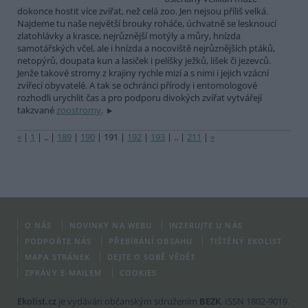
dokonce hostit více zvířat, než celá zoo. Jen nejsou příliš velká.
Najdeme tu naše největší brouky roháče, úchvatně se lesknoucí
zlatohlávky a krasce, nejrůznější motýly a můry, hnízda
samotářských včel, ale i hnízda a nocoviště nejrůznějších ptáků,
netopýrů, doupata kun a lasiček i pelíšky ježků, lišek či jezevců.
Jenže takové stromy z krajiny rychle mizí a s nimi i jejich vzácní
zvířecí obyvatelé. A tak se ochránci přírody i entomologové
rozhodli urychlit čas a pro podporu divokých zvířat vytvářejí
takzvané
zoostromy
.
«
|
1
|
..
|
189
|
190
|
191
|
192
|
193
|
..
|
211
|
»
O NÁS
NOVINKY NA WEBU
INZERUJTE U NÁS
PODPOŘTE NÁS
PŘEBÍRÁNÍ OBSAHU
TIŠTĚNÝ EKOLIST
MAPA STRÁNEK
DEJTE O SOBĚ VĚDĚT
ZPRÁVY E-MAILEM
COOKIES
Ekolist.cz
je vydáván občanským sdružením
BEZK
. ISSN 1802-9019.