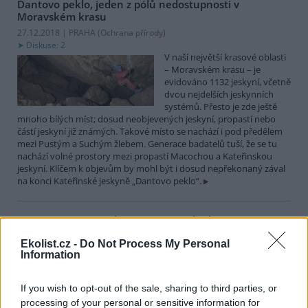
Dantovo peklo, jeden z pólů nedostupnosti v
Moravském krasu
27.12.2018 | PRAHA (
Ochrana přírody
)
Diskuse: 2
V naší největší krasové oblasti
– Moravském krasu – je
evidováno 1132 jeskyní, včetně
dvou nejdelších jeskynních
systémů. Přesto je zde ještě
mnoho bílých míst; dosud neobjevených jeskyní, propastí nebo
částí jeskyní již známých. Takové místo se nachází i pod předělem
mezi Pustým a Suchým žlebem. Generace badatelů tuší, že se tu
nachází volné prostory mezi propastí Macochou a Kateřinskou
jeskyní. Klíčem k objevům by mohl být i dosud nepřekonaný zával
na konci Kateřinské jeskyně „Dantovo peklo“.
Památné stromy – dřeviny mimořádného významu
17.12.2018 | PRAHA (
Ochrana přírody
)
Ekolist.cz -
Do Not Process My Personal
Mimořádně hodnotné stromy,
Information
jejich skupiny a stromořadí
jsou v České republice
chráněny nástrojem zvláštní
If you wish to opt-out of the sale, sharing to third parties, or
ochrany přírody v kategorii
processing of your personal or sensitive information for