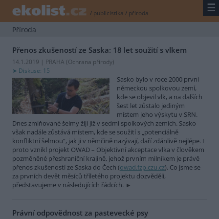
☰
/
publicistika
/
příroda
Příroda
Přenos zkušeností ze Saska: 18 let soužití s vlkem
14.1.2019 | PRAHA (
Ochrana přírody
)
Diskuse: 15
Sasko bylo v roce 2000 první
německou spolkovou zemí,
kde se objevil vlk, a na dalších
šest let zůstalo jediným
místem jeho výskytu v SRN.
Dnes zmiňované šelmy žijí již v sedmi spolkových zemích. Sasko
však nadále zůstává místem, kde se soužití s „potenciálně
konfliktní šelmou“, jak ji v němčině nazývají, daří zdánlivě nejlépe. I
proto vznikl projekt OWAD – Objektivní akceptace vlka v člověkem
pozměněné přeshraniční krajině, jehož prvním milníkem je právě
přenos zkušeností ze Saska do Čech (
owad.fzp.czu.cz
). Co jsme se
za prvních devět měsíců tříletého projektu dozvěděli,
představujeme v následujících řádcích.
Právní odpovědnost za pastevecké psy