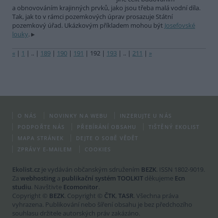
a obnovováním krajinných prvků, jako jsou třeba malá vodní díla.
Tak, jak to v rámci pozemkových úprav prosazuje Státní
pozemkový úřad. Ukázkovým příkladem mohou být
Josefovské
louky
.
«
|
1
|
..
|
189
|
190
|
191
|
192
|
193
|
..
|
211
|
»
O NÁS
NOVINKY NA WEBU
INZERUJTE U NÁS
PODPOŘTE NÁS
PŘEBÍRÁNÍ OBSAHU
TIŠTĚNÝ EKOLIST
MAPA STRÁNEK
DEJTE O SOBĚ VĚDĚT
ZPRÁVY E-MAILEM
COOKIES
Ekolist.cz
je vydáván občanským sdružením
BEZK
. ISSN 1802-9019.
Za
webhosting
a
publikační systém TOOLKIT
děkujeme
Ecn
studiu
. Navštivte
Ecomonitor
.
Copyright ©
BEZK
. Copyright ©
ČTK
,
TASR
. Všechna práva
vyhrazena. Publikování nebo šíření obsahu je bez předchozího
souhlasu držitele autorských práv zakázáno.