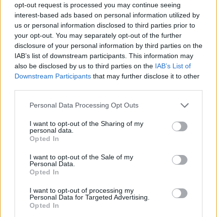
Vrba je jedna z
opt-out request is processed you may continue seeing
nejzajímavějších dřevin České
interest-based ads based on personal information utilized by
republiky. Vrb je u nás 21
us or personal information disclosed to third parties prior to
původních domácích druhů a
your opt-out. You may separately opt-out of the further
tak byla vyhlášena Dřevinou
roku 2018. Vrba zajišťuje ochranu břehových svahů nebo
disclosure of your personal information by third parties on the
rekultivaci lomů. Důležitá je také jako zdroj proteinové včelí výživy
IAB’s list of downstream participants. This information may
při jarním vylétání z úlů. Informuje o tom Výzkumný ústav lesního
also be disclosed by us to third parties on the
IAB’s List of
hospodářství a myslivosti.
Downstream Participants
that may further disclose it to other
third parties.
Meziplodiny chrání pole a vylepšují půdu
Personal Data Processing Opt Outs
19.10.2018 | PRAHA (
Žít krajinou
)
Půda je bohatství nás všech.
I want to opt-out of the Sharing of my
Pro zemědělce je prostředkem
personal data.
k úspěchu, tedy k velké a
Opted In
kvalitní sklizni, a z té se
nakonec těšíme i my ostatní.
I want to opt-out of the Sale of my
Zásoby živin v půdě však nejsou nevyčerpatelné, a proto se o ni
Personal Data.
musíme dobře starat. Použití meziplodin je jedním z opatření, která
Opted In
pomáhají zachovat, nebo i vylepšit kvalitu půdy. A co to vlastně
jsou ty meziplodiny?
I want to opt-out of processing my
Personal Data for Targeted Advertising.
Opted In
Chvála mokřadu Triangl. Během horkého léta byl