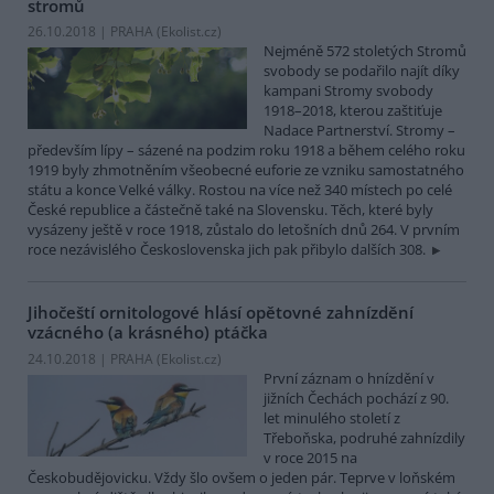
stromů
26.10.2018 | PRAHA (
Ekolist.cz
)
Nejméně 572 stoletých Stromů
svobody se podařilo najít díky
kampani Stromy svobody
1918–2018, kterou zaštiťuje
Nadace Partnerství. Stromy –
především lípy – sázené na podzim roku 1918 a během celého roku
1919 byly zhmotněním všeobecné euforie ze vzniku samostatného
státu a konce Velké války. Rostou na více než 340 místech po celé
České republice a částečně také na Slovensku. Těch, které byly
vysázeny ještě v roce 1918, zůstalo do letošních dnů 264. V prvním
roce nezávislého Československa jich pak přibylo dalších 308.
Jihočeští ornitologové hlásí opětovné zahnízdění
vzácného (a krásného) ptáčka
24.10.2018 | PRAHA (
Ekolist.cz
)
První záznam o hnízdění v
jižních Čechách pochází z 90.
let minulého století z
Třeboňska, podruhé zahnízdily
v roce 2015 na
Českobudějovicku. Vždy šlo ovšem o jeden pár. Teprve v loňském