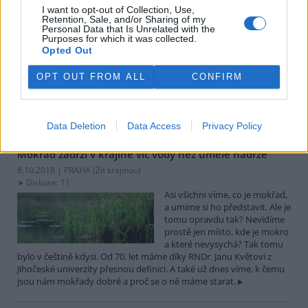
I want to opt-out of Collection, Use,
pražskou oázou
Retention, Sale, and/or Sharing of my
12.10.2018 | PRAHA (
Ekolist.cz
)
Personal Data that Is Unrelated with the
Purposes for which it was collected.
Máme za sebou velmi horké a
Opted Out
suché léto, které ukázalo, jak
důležité v regulaci klimatických
výkyvů jsou mokřady. Nejen
OPT OUT FROM ALL
CONFIRM
ve volné krajině, ale své místo
mají i ve městech. Český svaz ochránců přírody taková místa chrání
a pečuje o ně. Jedno z nich leží přímo v centru Prahy. Triangl.
Data Deletion
Data Access
Privacy Policy
Mokřad zadrží v krajině víc vody než umělé nádrže
8.10.2018 | PRAHA (
Žít krajinou
)
Diskuse: 11
Asi všichni víme, co je mokřad,
a umíme si ho představit. Ale je
tomu opravdu tak? Nevidíme
prostě jen místo, kde je mokro
a které nevysychá? Tak tomu
bylo v češtině kdysi. Od 70. let máme díky RNDr. Janu Květovi z
Jihočeské univerzity přesnou definici. A také už dnes víme, k čemu
jsou nám mokřady dobré a proč se o ně máme starat.