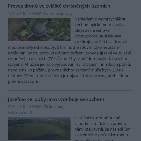
Provoz dronů ve zvláště chráněných územích
1.10.2018 | PRAHA (
Ochrana přírody
)
Vzhledem k velmi rychlému
technologickému rozvoji a
zlepšování cenové
dostupnosti se stále více
rozšiřuje použití tzv. dronů i
mezi běžné fyzické osoby. S tím nutně souvisí také neustálé
zvyšování počtu osob, které tato zařízení provozují také ve zvláště
chráněných územích (ZCHÚ), aniž by si uvědomovaly rizika s tím
spojená. Ať už se jedná o vyrušování zvířat, zejm. hnízdících ptáků,
nebo o riziko požáru, provoz těchto zařízení může být v ZCHÚ
rizikový. Cílem tohoto článku je objasnit tuto ne vždy přehlednou
právní úpravu.
Josefovské louky jako vzor boje se suchem
27.9.2018 | PRAHA (
Žít krajinou
)
Diskuse: 10
Letošní extrémně suché
a horké léto dalo za pravdu
těm, kteří tvrdí, že následkům
extrémního počasí lze mimo
jiné čelit budováním