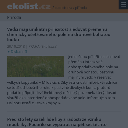
☰
/
publicistika
/
příroda
Příroda
Vědci mají unikátní příležitost sledovat přeměnu
chemicky ošetřovaného pole na druhově bohatou
louku
29.10.2018 | PRAHA (
Ekolist.cz
)
Diskuse: 5
Jedinečnou příležitost sledovat
přeměnu intenzivně
obhospodařovaného pole na
druhově bohatou pastvinu
mají nyní vědci v rezervaci
velkých kopytníků v Milovicích. Díky vstřícnosti milovické radnice
se totiž od letošního roku k pastvině divokých koní a praturů
podařilo připojit devítihektarový městský pozemek, který dosud
sloužil jako intenzivně obhospodařované pole. Informuje o tom
Dalibor Dostál z České krajiny.
Před sto lety sázeli lidé lípy z radosti ze vzniku
republiky. Podařilo se vypátrat na pět set těchto