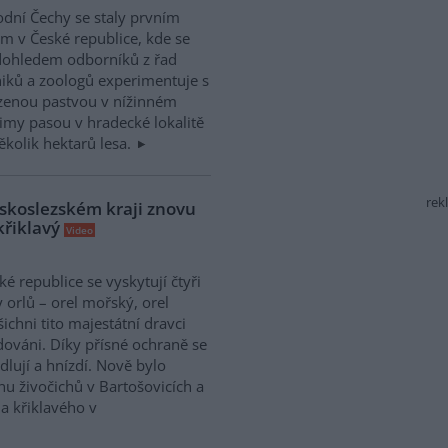
dní Čechy se staly prvním
m v České republice, kde se
dohledem odborníků z řad
iků a zoologů experimentuje s
zenou pastvou v nížinném
zimy pasou v hradecké lokalitě
ěkolik hektarů lesa.
rek
vskoslezském kraji znovu
křiklavý
Video
ké republice se vyskytují čtyři
 orlů – orel mořský, orel
šichni tito majestátní dravci
dováni. Díky přísné ochraně se
dlují a hnízdí. Nově bylo
nu živočichů v Bartošovicích a
a křiklavého v