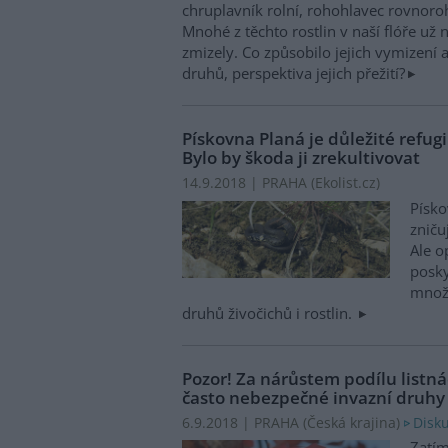
chruplavník rolní, rohohlavec rovnor
Mnohé z těchto rostlin v naší flóře už 
zmizely. Co způsobilo jejich vymizení 
druhů, perspektiva jejich přežití?
Pískovna Planá je důležité refu
Bylo by škoda ji zrekultivovat
14.9.2018 | PRAHA (
Ekolist.cz
)
Písko
zniču
Ale o
posky
množs
druhů živočichů i rostlin.
Pozor! Za nárůstem podílu listná
často nebezpečné invazní druhy
Disku
6.9.2018 | PRAHA (
Česká krajina
)
Zatím