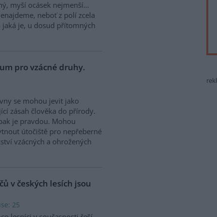
ohý, myší ocásek nejmenší…
nenajdeme, neboť z polí zcela
a jaká je, u dosud přítomných
gium pro vzácné druhy.
rek
vny se mohou jevit jako
jící zásah člověka do přírody.
pak je pravdou. Mohou
tnout útočiště pro nepřeberné
tví vzácných a ohrožených
čů v českých lesích jsou
se: 25
co lesníci v současnosti řeší