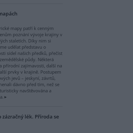
 mapách
rické mapy patří k cenným
nům poznání vývoje krajiny v
ých staletích. Díky nim si
me udělat představu o
osti sídel našich předků, přečíst
 a zemědělské půdy. Některá
a přírodní zajímavosti, další na
další prvky v krajině. Postupem
ových jevů – jeskyní, závrtů,
enali dávno před tím, než se
 turisticky navštěvována a
a.
 zázračný lék. Příroda se