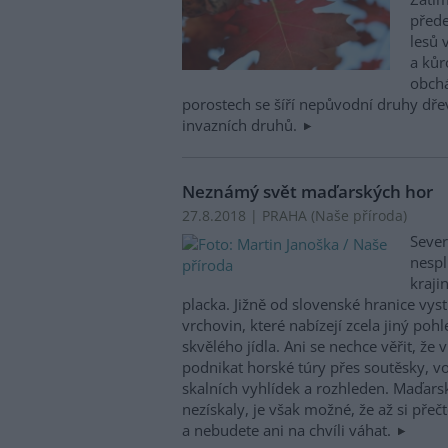
přede
lesů 
a kůr
obchá
porostech se šíří nepůvodní druhy dř
invazních druhů.
Neznámý svět maďarských hor
27.8.2018 | PRAHA (
Naše příroda
)
Sever
nespl
kraji
placka. Jižně od slovenské hranice vys
vrchovin, které nabízejí zcela jiný poh
skvělého jídla. Ani se nechce věřit, že
podnikat horské túry přes soutěsky, 
skalních vyhlídek a rozhleden. Maďarsk
nezískaly, je však možné, že až si přečt
a nebudete ani na chvíli váhat.