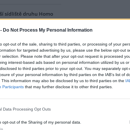
ší sídliště druhu Homo
 -
Do Not Process My Personal Information
emní krasové dutiny pod
m Třesín byly v pravěku
to opt-out of the sale, sharing to third parties, or processing of your per
upné. Pak došlo v neznámé
formation for targeted advertising by us, please use the below opt-out s
k zavalení vchodů. Znovu
r selection. Please note that after your opt-out request is processed y
eny byly až v 19. století. Lidé
eing interest-based ads based on personal information utilized by us or
řat i lidí. Spolu s krápníky je
disclosed to third parties prior to your opt-out. You may separately opt-
0 začaly v jeskyních u Mladče
losure of your personal information by third parties on the IAB’s list of
logické výzkumy. V té době
. This information may also be disclosed by us to third parties on the
IA
tu. V roce 1911 byly jeskyně
Participants
that may further disclose it to other third parties.
řejnosti. Teprve nedávné
ích pozůstatků pravěkých lidí
ty.
l Data Processing Opt Outs
rodka říční
o opt-out of the Sharing of my personal data.
use: 1
In