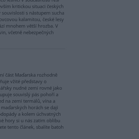
vším kritickou situaci českých
v souvislosti s nástupem sucha
ovcovou kalamitou, české lesy
zí mnohem větší hrozba. V
evin, včetně nebezpečných
ní část Maďarska rozhodně
ňuje vžité představy o
nářsky nudné zemi rovné jako
tupuje souvislý pás pohoří a
led na zemi termálů, vína a
 v maďarských horách se dají
vodopády a kolem úchvatných
é hory si u nás zatím oblibu
ete tento článek, sbalíte batoh