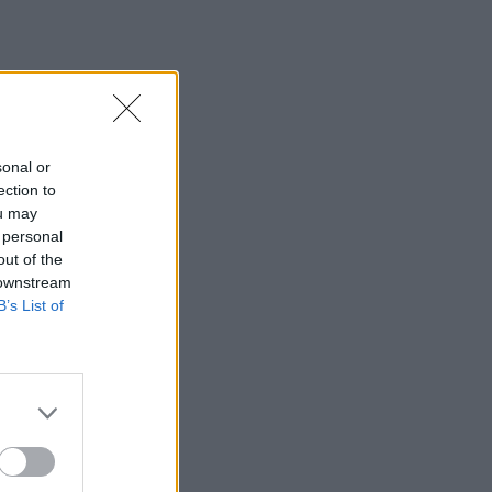
sonal or
ection to
ou may
 personal
out of the
 downstream
B’s List of