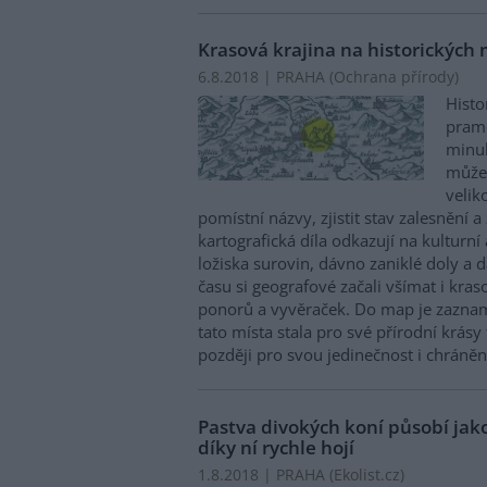
Krasová krajina na historických
6.8.2018 | PRAHA (
Ochrana přírody
)
Histo
prame
minul
může
velik
pomístní názvy, zjistit stav zalesnění
kartografická díla odkazují na kulturní 
ložiska surovin, dávno zaniklé doly a 
času si geografové začali všímat i kras
ponorů a vyvěraček. Do map je zaznam
tato místa stala pro své přírodní krásy
později pro svou jedinečnost i chráněn
Pastva divokých koní působí jako
díky ní rychle hojí
1.8.2018 | PRAHA (
Ekolist.cz
)