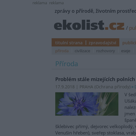
reklama
reklama
zprávy o přírodě, životním prostřed
/
pub
titulní strana
zpravodajství
public
příroda
civilizace
rozhovory
eseje
Příroda
Problém stále mizejících polních
17.9.2018 | PRAHA (
Ochrana přírody
)
V šed
Ušáka
nalez
jmen 
španě
šklebivec přímý, dejvorec velkoplodý, v
Venušin hřeben), sveřep stoklasa, vrab