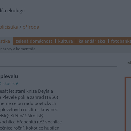
í a ekologii
licistika
/
příroda
istika
zelená domácnost
kultura
kalendář akcí
fotobank
názory a komentáře
re
 plevelů
Diskuse: 6
esát let staré knize Deyla a
 Plevele polí a zahrad (1956)
neme celou řadu poetických
plevelných rostlin – kravinec
lský, štětináč širolistý,
ochlice hřebenitá (též vochlice
ečnice roční, kokotice hubilen,