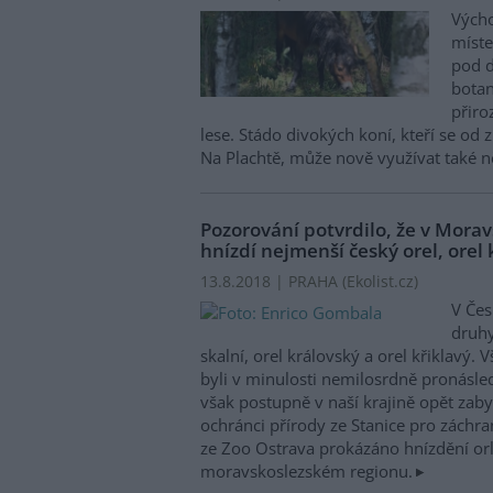
Výcho
míste
pod 
botan
přiro
lese. Stádo divokých koní, kteří se od 
Na Plachtě, může nově využívat také n
Pozorování potvrdilo, že v Mora
hnízdí nejmenší český orel, orel 
13.8.2018 | PRAHA (
Ekolist.cz
)
V Čes
druhy
skalní, orel královský a orel křiklavý. V
byli v minulosti nemilosrdně pronásle
však postupně v naší krajině opět zaby
ochránci přírody ze Stanice pro záchra
ze Zoo Ostrava prokázáno hnízdění orl
moravskoslezském regionu.