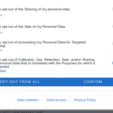
í a tím existenční problémy
o opt-out of the Sharing of my personal data.
rek
In
iment s přirozenou pastvou
o opt-out of the Sale of my Personal Data.
moorští poníci
In
 1
dní Čechy se staly prvním
to opt-out of processing my Personal Data for Targeted
m v České republice, kde se
ing.
In
dohledem odborníků z řad
iků a zoologů experimentuje s
o opt-out of Collection, Use, Retention, Sale, and/or Sharing
zenou pastvou v nížinném
ersonal Data that Is Unrelated with the Purposes for which it
zimy pasou v hradecké lokalitě
lected.
Out
ěkolik hektarů lesa.
OPT OUT FROM ALL
CONFIRM
vskoslezském kraji znovu
křiklavý
Video
Data Deletion
Data Access
Privacy Policy
ké republice se vyskytují čtyři
 orlů – orel mořský, orel