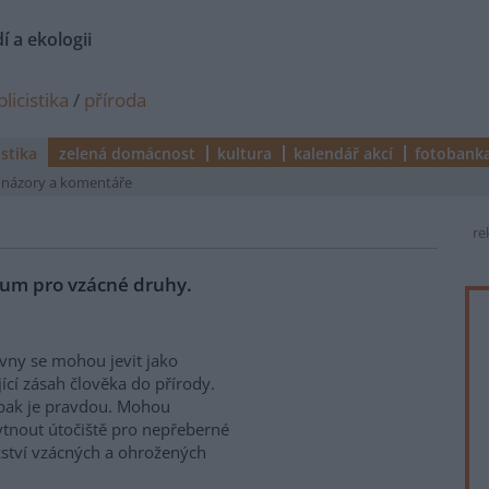
í a ekologii
licistika
/
příroda
istika
zelená domácnost
kultura
kalendář akcí
fotobank
názory a komentáře
re
gium pro vzácné druhy.
vny se mohou jevit jako
jící zásah člověka do přírody.
pak je pravdou. Mohou
tnout útočiště pro nepřeberné
tví vzácných a ohrožených