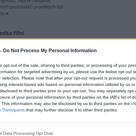
řejnosti. Teprve nedávné
ích pozůstatků pravěkých lidí
ty.
rodka říční
use: 1
každý zná mořské perly jako
 -
Do Not Process My Personal Information
lesknoucí se kuličky různých
 a odstínů. Ne každý však ví,
to opt-out of the sale, sharing to third parties, or processing of your per
ve vodách na našem území se
formation for targeted advertising by us, please use the below opt-out s
vných dob vyskytuje skutečná
r selection. Please note that after your opt-out request is processed y
é. Jedná se o perlorodku říční
eing interest-based ads based on personal information utilized by us or
, 1758), velmi vzácného
disclosed to third parties prior to your opt-out. You may separately opt-
vody. V minulosti byla cíleně
losure of your personal information by third parties on the IAB’s list of
y, a ačkoliv se jí dostalo ve
. This information may also be disclosed by us to third parties on the
IA
upně vymírá a z našich vod tak
Participants
that may further disclose it to other third parties.
ivot perlorodky jsou totiž
ez rozpuštěného anorganického
anického, který se nachází v
yto charakteristiky se v našich
l Data Processing Opt Outs