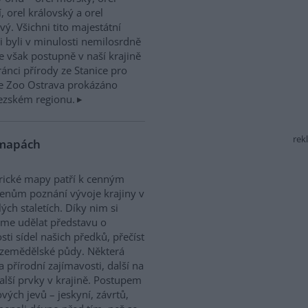
í, orel královský a orel
avý. Všichni tito majestátní
i byli v minulosti nemilosrdně
e však postupně v naší krajině
ránci přírody ze Stanice pro
ze Zoo Ostrava prokázáno
lezském regionu.
rek
 mapách
rické mapy patří k cenným
nům poznání vývoje krajiny v
ých staletích. Díky nim si
me udělat představu o
osti sídel našich předků, přečíst
 a zemědělské půdy. Některá
a přírodní zajímavosti, další na
další prvky v krajině. Postupem
ových jevů – jeskyní, závrtů,