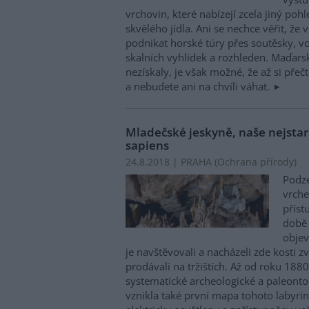
vrchovin, které nabízejí zcela jiný poh
skvělého jídla. Ani se nechce věřit, že
podnikat horské túry přes soutěsky, 
skalních vyhlídek a rozhleden. Maďarsk
nezískaly, je však možné, že až si přečt
a nebudete ani na chvíli váhat.
Mladečské jeskyně, naše nejstar
sapiens
24.8.2018 | PRAHA (
Ochrana přírody
)
Podz
vrche
příst
době 
objev
je navštěvovali a nacházeli zde kosti zví
prodávali na tržištích. Až od roku 188
systematické archeologické a paleonto
vznikla také první mapa tohoto labyrin