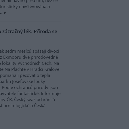
enali dávno před tím, než se
 turisticky navštěvována a
a.
 zázračný lék. Příroda se
jak sedm měsíců spásají divocí
 z Exmooru dvě přírodovědně
 lokality Východních Čech. Na
itě Na Plachtě v Hradci Králové
pomáhají pečovat o teplá
m parku Josefovské louky
. Podle ochránců přírody jsou
byvatele fantastické. Informuje
iny ČR, Český svaz ochránců
t ornitologické a Česká