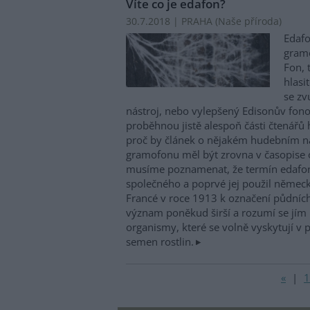
Víte co je edafon?
30.7.2018 | PRAHA (
Naše příroda
)
Edafo
gramo
Fon, 
hlasi
se zv
nástroj, nebo vylepšený Edisonův fon
proběhnou jistě alespoň části čtenářů h
proč by článek o nějakém hudebním ná
gramofonu měl být zrovna v časopise o
musíme poznamenat, že termín edafo
společného a poprvé jej použil němec
Francé v roce 1913 k označení půdní
význam poněkud širší a rozumí se jím 
organismy, které se volně vyskytují v 
semen rostlin.
«
|
1