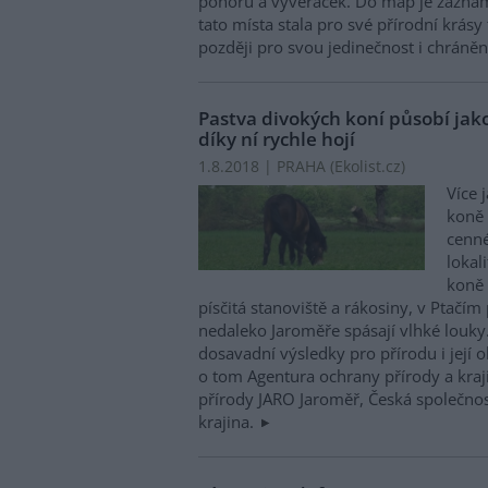
ponorů a vyvěraček. Do map je zaznam
tato místa stala pro své přírodní krásy
později pro svou jedinečnost i chráněn
Pastva divokých koní působí jako
díky ní rychle hojí
1.8.2018 | PRAHA (
Ekolist.cz
)
Více 
koně
cenné
lokal
koně 
písčitá stanoviště a rákosiny, v Ptačí
nedaleko Jaroměře spásají vlhké louky
dosavadní výsledky pro přírodu i její o
o tom Agentura ochrany přírody a kraj
přírody JARO Jaroměř, Česká společnos
krajina.