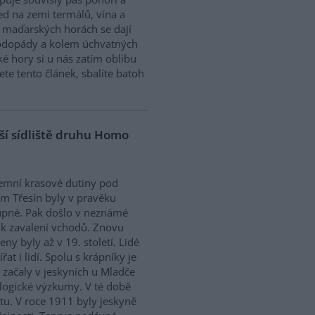
led na zemi termálů, vína a
 v maďarských horách se dají
vodopády a kolem úchvatných
é hory si u nás zatím oblibu
ete tento článek, sbalíte batoh
ší sídliště druhu Homo
emní krasové dutiny pod
m Třesín byly v pravěku
upné. Pak došlo v neznámé
k zavalení vchodů. Znovu
eny byly až v 19. století. Lidé
řat i lidí. Spolu s krápníky je
0 začaly v jeskyních u Mladče
logické výzkumy. V té době
tu. V roce 1911 byly jeskyně