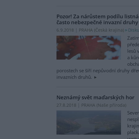
Pozor! Za nárůstem podílu listná
často nebezpečné invazní druhy
Disku
6.9.2018 | PRAHA (
Česká krajina
)
Zatím
přede
lesů 
a kůr
obchá
porostech se šíří nepůvodní druhy dř
invazních druhů.
Neznámý svět maďarských hor
27.8.2018 | PRAHA (
Naše příroda
)
Sever
nespl
kraji
plack
vystu