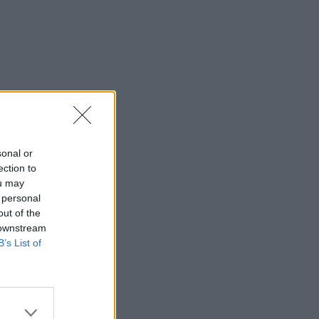
sonal or
ection to
ou may
 personal
out of the
 downstream
B’s List of