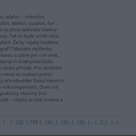
n, edafon – mikrofon,
fon, telefon, suzafon, fon ...
to je přece jednotka hladiny
tosti. Tak to bude určitě něco
ukem. Že by nějaký hudební
ograf? Takovéto myšlenky
lavou a začne jim v ní vrtat,
stroji či snad předchůdci
 české přírodě. Pro uklidnění
n nemá se zvukem pranic
ký přírodovědec Raoul Heinrich
ch mikroorganismů. Dnes má
prakticky všechny živé
půdě – netýká se tedy kořenů a
|
..
|
192
|
193
|
194
|
195
|
196
|
..
|
211
|
»