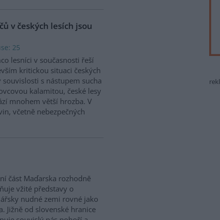
čů v českých lesích jsou
se: 25
co lesníci v současnosti řeší
vším kritickou situaci českých
v souvislosti s nástupem sucha
rek
ovcovou kalamitou, české lesy
zí mnohem větší hrozba. V
evin, včetně nebezpečných
ní část Maďarska rozhodně
ňuje vžité představy o
nářsky nudné zemi rovné jako
a. Jižně od slovenské hranice
puje souvislý pás pohoří a