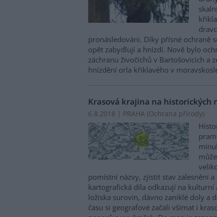
skaln
křikl
dravc
pronásledováni. Díky přísné ochraně s
opět zabydlují a hnízdí. Nově bylo och
záchranu živočichů v Bartošovicích a 
hnízdění orla křiklavého v moravskos
Krasová krajina na historických
6.8.2018 | PRAHA (
Ochrana přírody
)
Histo
prame
minul
může
velik
pomístní názvy, zjistit stav zalesnění
kartografická díla odkazují na kulturní 
ložiska surovin, dávno zaniklé doly a 
času si geografové začali všímat i kras