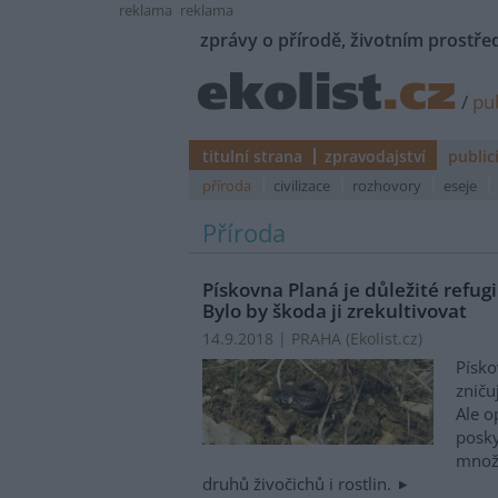
reklama
reklama
zprávy o přírodě, životním prostřed
/
pub
titulní strana
zpravodajství
public
příroda
civilizace
rozhovory
eseje
Příroda
Pískovna Planá je důležité refu
Bylo by škoda ji zrekultivovat
14.9.2018 | PRAHA (
Ekolist.cz
)
Písko
zniču
Ale o
posky
množs
druhů živočichů i rostlin.