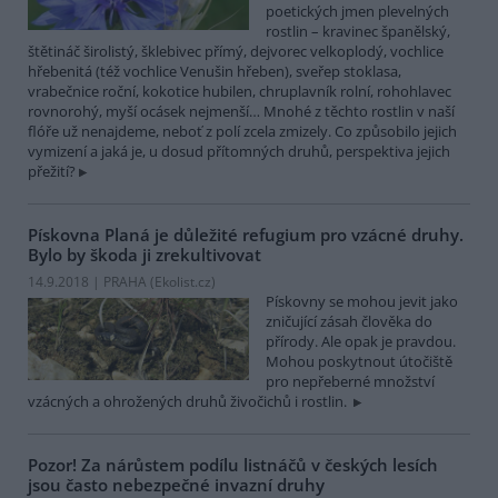
poetických jmen plevelných
rostlin – kravinec španělský,
štětináč širolistý, šklebivec přímý, dejvorec velkoplodý, vochlice
hřebenitá (též vochlice Venušin hřeben), sveřep stoklasa,
vrabečnice roční, kokotice hubilen, chruplavník rolní, rohohlavec
rovnorohý, myší ocásek nejmenší… Mnohé z těchto rostlin v naší
flóře už nenajdeme, neboť z polí zcela zmizely. Co způsobilo jejich
vymizení a jaká je, u dosud přítomných druhů, perspektiva jejich
přežití?
Pískovna Planá je důležité refugium pro vzácné druhy.
Bylo by škoda ji zrekultivovat
14.9.2018 | PRAHA (
Ekolist.cz
)
Pískovny se mohou jevit jako
zničující zásah člověka do
přírody. Ale opak je pravdou.
Mohou poskytnout útočiště
pro nepřeberné množství
vzácných a ohrožených druhů živočichů i rostlin.
Pozor! Za nárůstem podílu listnáčů v českých lesích
jsou často nebezpečné invazní druhy