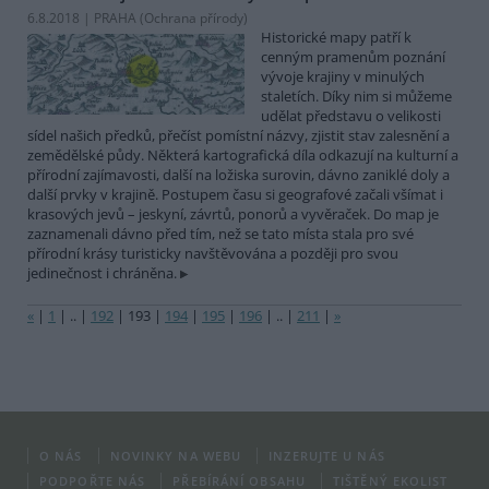
6.8.2018 | PRAHA (
Ochrana přírody
)
Historické mapy patří k
cenným pramenům poznání
vývoje krajiny v minulých
staletích. Díky nim si můžeme
udělat představu o velikosti
sídel našich předků, přečíst pomístní názvy, zjistit stav zalesnění a
zemědělské půdy. Některá kartografická díla odkazují na kulturní a
přírodní zajímavosti, další na ložiska surovin, dávno zaniklé doly a
další prvky v krajině. Postupem času si geografové začali všímat i
krasových jevů – jeskyní, závrtů, ponorů a vyvěraček. Do map je
zaznamenali dávno před tím, než se tato místa stala pro své
přírodní krásy turisticky navštěvována a později pro svou
jedinečnost i chráněna.
«
|
1
|
..
|
192
|
193
|
194
|
195
|
196
|
..
|
211
|
»
O NÁS
NOVINKY NA WEBU
INZERUJTE U NÁS
PODPOŘTE NÁS
PŘEBÍRÁNÍ OBSAHU
TIŠTĚNÝ EKOLIST