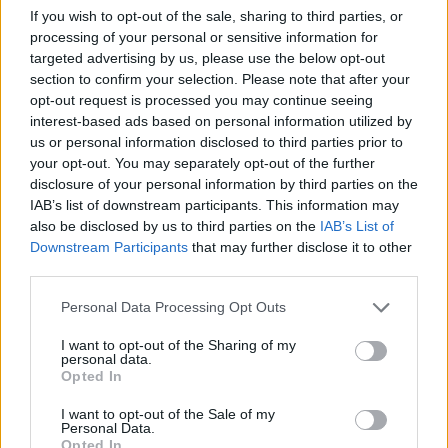
na chvíli váhat.
If you wish to opt-out of the sale, sharing to third parties, or
processing of your personal or sensitive information for
targeted advertising by us, please use the below opt-out
Mladečské jeskyně, naše nejstarší sídliště druhu Homo
sapiens
section to confirm your selection. Please note that after your
opt-out request is processed you may continue seeing
24.8.2018 | PRAHA (
Ochrana přírody
)
Podzemní krasové dutiny pod
interest-based ads based on personal information utilized by
vrchem Třesín byly v pravěku
us or personal information disclosed to third parties prior to
přístupné. Pak došlo v
your opt-out. You may separately opt-out of the further
neznámé době k zavalení
disclosure of your personal information by third parties on the
vchodů. Znovu objeveny byly
IAB’s list of downstream participants. This information may
až v 19. století. Lidé je navštěvovali a nacházeli zde kosti zvířat i lidí.
also be disclosed by us to third parties on the
IAB’s List of
Spolu s krápníky je prodávali na tržištích. Až od roku 1880 začaly v
jeskyních u Mladče systematické archeologické a paleontologické
Downstream Participants
that may further disclose it to other
výzkumy. V té době vznikla také první mapa tohoto labyrintu. V
third parties.
roce 1911 byly jeskyně elektricky osvětleny a zpřístupněny
veřejnosti. Teprve nedávné vědecké výzkumy dochovaných
Personal Data Processing Opt Outs
kosterních pozůstatků pravěkých lidí ukázaly mimořádný význam
této lokality.
I want to opt-out of the Sharing of my
personal data.
Opted In
Živoucí fosilie našich vod - perlorodka říční
I want to opt-out of the Sale of my
17.8.2018 | PRAHA (
Naše příroda
)
Personal Data.
Diskuse: 1
Opted In