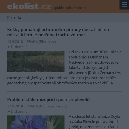
☰
/
publicistika
/
příroda
Příroda
Kešky pomáhají ochráncům přírody dostat lidi na
místa, která je potřeba trochu zdupat
19.9.2018 | PRAHA (
Ekolist.cz
)
Diskuse: 2
Od roku 2015 umísťuje Calla ve
spolupráci s Oldřichem
Nedvědem z Přírodovědecké
fakulty JU do vybraných
pískoven v jižních Čechách tzv.
cache (neboli „kešky“). Cílem tohoto projektu je zjistit, zda může
geocaching prospět ochraně ohrožených rostlin a živočichů.
Problém stále mizejících polních plevelů
17.9.2018 | PRAHA (
Ochrana přírody
)
Diskuse: 6
V šedesát let staré knize Deyla
a Ušáka Plevele polí a zahrad
(1956) nalezneme celou řadu