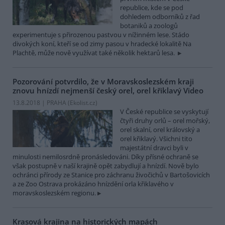
republice, kde se pod
dohledem odborníků z řad
botaniků a zoologů
experimentuje s přirozenou pastvou v nížinném lese. Stádo
divokých koní, kteří se od zimy pasou v hradecké lokalitě Na
Plachtě, může nově využívat také několik hektarů lesa.
Pozorování potvrdilo, že v Moravskoslezském kraji
znovu hnízdí nejmenší český orel, orel křiklavý
Video
13.8.2018 | PRAHA (
Ekolist.cz
)
V České republice se vyskytují
čtyři druhy orlů – orel mořský,
orel skalní, orel královský a
orel křiklavý. Všichni tito
majestátní dravci byli v
minulosti nemilosrdně pronásledováni. Díky přísné ochraně se
však postupně v naší krajině opět zabydlují a hnízdí. Nově bylo
ochránci přírody ze Stanice pro záchranu živočichů v Bartošovicích
a ze Zoo Ostrava prokázáno hnízdění orla křiklavého v
moravskoslezském regionu.
Krasová krajina na historických mapách