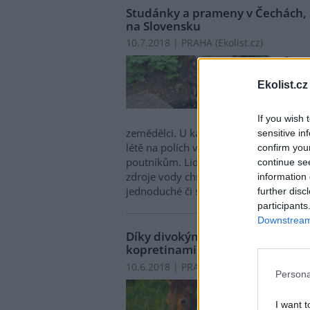
Studánky a prameny v Čechách, n
na Slovensku
10.7.2018 | PRAHA (
Ekolist.cz
)
Prame
lidst
Ekolist.cz
správ
čisté
vyzko
If you wish 
zemědělci. U každého obydlí býval pra
sensitive in
létě na polích využívali vodu z lesních
confirm you
poutníkům. Lidé se proto o studánky s
continue se
zdroje vody chránili – budovali kolem 
information 
jednoduché či složitější stříšky, upravo
further disc
participants
Downstream 
Díky divokým koním kvete milov
kopretinami a šalvějí
10.6.2018 | PRAHA (
Ekolist.cz
)
Persona
Prom
prost
I want t