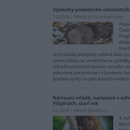
Výsledky posledního celostátníh
7.5.2018 | PRAHA (
Ochrana přírody
)
Popul
České
Progr
(Pole
hned 
nichž každá poskytuje odlišná data vy
tomto článku se zaměříme na výsledky
odhadů početnosti pomocí zimního sto
pokusíme prezentovat i v kontextu ča
predace vydry na pstruhových vodách
Nártouní mládě, narozené v och
Filipínách, slaví rok
4.5.2018 | PRAHA (
Ekolist.cz
)
4. kv
Mezin
Nárto