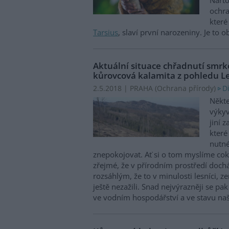
ochra
které
Tarsius
, slaví první narozeniny. Je to
Aktuální situace chřadnutí smrk
kůrovcová kalamita z pohledu L
D
2.5.2018 | PRAHA (
Ochrana přírody
)
Někte
výkyv
jiní 
které
nutné
znepokojovat. Ať si o tom myslíme coko
zřejmé, že v přírodním prostředí doch
rozsáhlým, že to v minulosti lesníci, z
ještě nezažili. Snad nejvýrazněji se p
ve vodním hospodářství a ve stavu naš