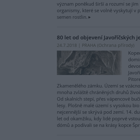
význam poněkud širší a rozumí se jím 
organismy, které se volně vyskytují v 
semen rostlin.
80 let od objevení Javoříčských j
24.7.2018 | PRAHA (
Ochrana přírody
)
Kopec
domin
devon
Javoř
Pitor
Zkamenělého zámku. Území se vzácno
mnoha zvláště chráněných druhů živoč
Od skalních stepí, přes vápencové buč
lesy. Plošně malé území s vysokou bio 
nejcennější se skrývá pod zemí. 14. 
let od okamžiku, kdy lidé poprvé vsto
dómů a podívali se na krásy kopce Špra