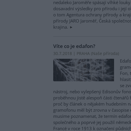
nedaleko Jaroměře spásají vlhké louky
dosavadní výsledky pro přírodu i její o
o tom Agentura ochrany přírody a kraj
přírody JARO Jaroměř, Česká společnos
krajina.
Víte co je edafon?
30.7.2018 | PRAHA (
Naše příroda
)
Edafo
gramo
Fon, 
hlasi
se zv
nástroj, nebo vylepšený Edisonův fon
proběhnou jistě alespoň části čtenářů h
proč by článek o nějakém hudebním ná
gramofonu měl být zrovna v časopise o
musíme poznamenat, že termín edafo
společného a poprvé jej použil němec
Francé v roce 1913 k označení půdní