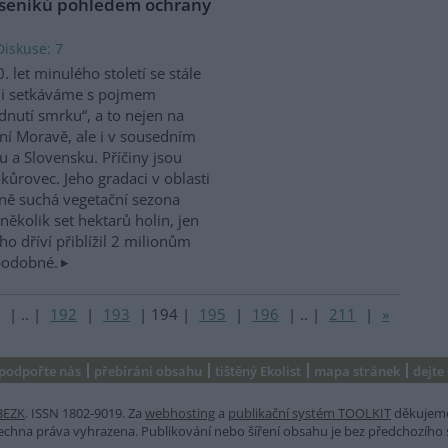
eseníků pohledem ochrany
Diskuse: 7
. let minulého století se stále
ji setkáváme s pojmem
dnutí smrku“, a to nejen na
ní Moravě, ale i v sousedním
u a Slovensku. Příčiny jsou
ůrovec. Jeho gradaci v oblasti
ně suchá vegetační sezona
ěkolik set hektarů holin, jen
o dříví přiblížil 2 milionům
podobné.
|
..
|
192
|
193
|
194
|
195
|
196
|
..
|
211
|
»
podpořte nás
přebírání obsahu
tištěný Ekolist
mapa stránek
dejte
BEZK
. ISSN 1802-9019. Za
webhosting
a
publikační systém TOOLKIT
děkujem
šechna práva vyhrazena. Publikování nebo šíření obsahu je bez předchozího 