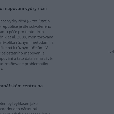
o mapování vydry říční
ace vydry říční (
Lutra lutra
) v
 republice je dle schváleného
amu péče pro tento druh
dník et al. 2009) monitorována
několika různými metodami, z
užitelná k různým účelům. V
rek
 celostátního mapování a
pování a tato data se na závěr
sto zmiňované problematiky
.
ranářském centru na
ěten byl vyhlášen jako
árodní den nártounů.
uní mláďátko narozené loni v