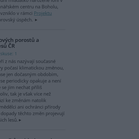
nářském centru na Boholu,
 vzniklo v rámci
Projektu
 obrovský úspěch.
ových porostů a
esů ČR
iskuse: 1
ří z nás nazývají současné
y počasí klimatickou změnou,
zase jen dočasným obdobím,
 se periodicky opakuje a není
 se jím nechat příliš
liv, tak je však více než
ází ke změnám natolik
emědělci ani ochránci přírody
ak dopady těchto změn projevují
ich lesů.