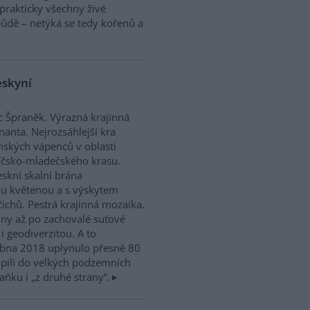
prakticky všechny živé
půdě – netýká se tedy kořenů a
eskyní
 Špraněk. Výrazná krajinná
anta. Nejrozsáhlejší kra
ských vápenců v oblasti
íčsko-mladečského krasu.
eskní skalní brána
u květenou a s výskytem
ichů. Pestrá krajinná mozaika.
iny až po zachovalé suťové
i geodiverzitou. A to
dubna 2018 uplynulo přesně 80
upili do velkých podzemních
ňku i „z druhé strany“.