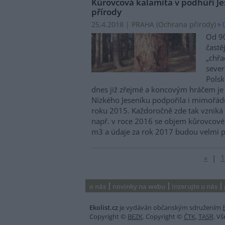
Kůrovcová kalamita v podhůří J
přírody
25.4.2018 | PRAHA (
Ochrana přírody
)
Od 90
častě
„chřa
sever
Polsk
dnes již zřejmé a koncovým hráčem je k
Nízkého Jeseníku podpořila i mimořád
roku 2015. Každoročně zde tak vzniká n
např. v roce 2016 se objem kůrovcovéh
m3 a údaje za rok 2017 budou velmi 
«
|
1
o nás
novinky na webu
inzerujte u nás
Ekolist.cz
je vydáván občanským sdružením
Copyright ©
BEZK
. Copyright ©
ČTK
,
TASR
. V