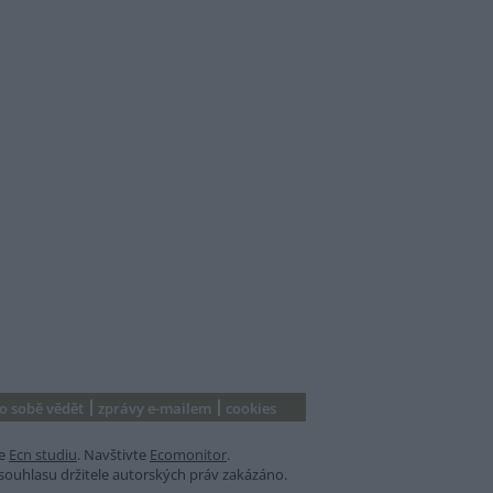
 o sobě vědět
zprávy e-mailem
cookies
e
Ecn studiu
. Navštivte
Ecomonitor
.
souhlasu držitele autorských práv zakázáno.