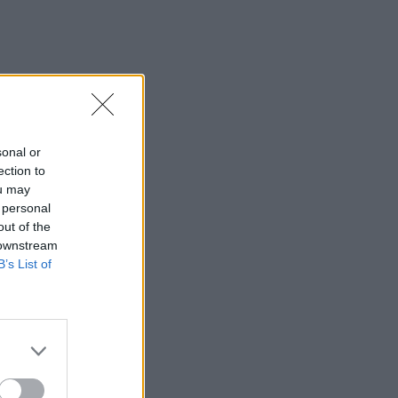
sonal or
ection to
ou may
 personal
out of the
 downstream
B’s List of