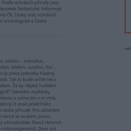
. Podle ochránců přírody jsou
byvatele fantastické. Informuje
iny ČR, Český svaz ochránců
t ornitologické a Česká
rek
n, edafon – mikrofon,
fon, telefon, suzafon, fon ...
to je přece jednotka hladiny
tosti. Tak to bude určitě něco
ukem. Že by nějaký hudební
ograf? Takovéto myšlenky
lavou a začne jim v ní vrtat,
stroji či snad předchůdci
 české přírodě. Pro uklidnění
n nemá se zvukem pranic
ký přírodovědec Raoul Heinrich
ch mikroorganismů. Dnes má