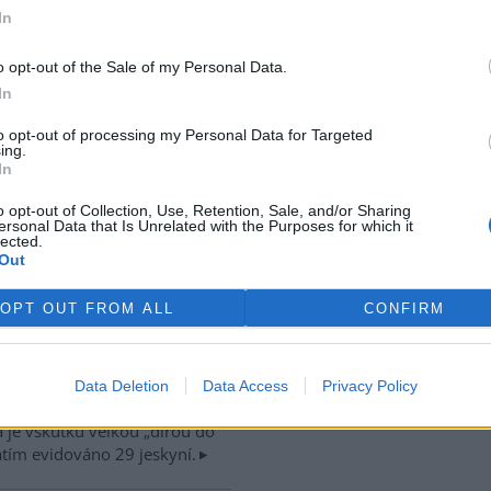
ditelnější je v místech původní,
In
cetihektarové pastviny v
dství Milovic, kde se již
rek
o opt-out of the Sale of my Personal Data.
glického Exmooru. Plochy, kde
In
u letos opět rozsáhlejší, než v
alibor Dostál z
České krajiny
.
to opt-out of processing my Personal Data for Targeted
ing.
In
o opt-out of Collection, Use, Retention, Sale, and/or Sharing
ersonal Data that Is Unrelated with the Purposes for which it
lected.
cký kras je nevelké území
Out
ližně 5,5 x 4 km) velkého
mu. Tvoří ho devonské a
OPT OUT FROM ALL
CONFIRM
no-karbonské vápence
ského a líšeňského sou-vrství
anice. Nejznámějšími
hu Bečvy Zbrašovské
Data Deletion
Data Access
Privacy Policy
 v národní přírodní rezervaci
 je vskutku velkou „dírou do
atím evidováno 29 jeskyní.