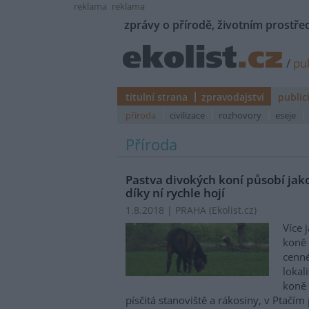
reklama
reklama
zprávy o přírodě, životním prostřed
/
pub
titulní strana
zpravodajství
public
příroda
civilizace
rozhovory
eseje
Příroda
Pastva divokých koní působí jako
díky ní rychle hojí
1.8.2018 | PRAHA (
Ekolist.cz
)
Více 
koně
cenné
lokal
koně 
písčitá stanoviště a rákosiny, v Ptačí