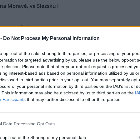
a Moravě, ve Slezsku i
ny a studánky provázejí
vo od nepaměti. Nalézt ve
 -
Do Not Process My Personal Information
né chvíli v přírodě pramínek
 vody je úžasný pocit, který
ušeli už dávní poutníci, lovci i
to opt-out of the sale, sharing to third parties, or processing of your per
men, lidé pracující v parném
formation for targeted advertising by us, please use the below opt-out s
 studánek. Studánky sloužily i
r selection. Please note that after your opt-out request is processed y
tarali a všemožně přirozené
eing interest-based ads based on personal information utilized by us or
nich drobné stavbičky, stavěli
disclosed to third parties prior to your opt-out. You may separately opt-
vali okolí pro sebe i pro zvěř.
losure of your personal information by third parties on the IAB’s list of
. This information may also be disclosed by us to third parties on the
IA
Participants
that may further disclose it to other third parties.
ická pastvina
l Data Processing Opt Outs
ěna bývalého vojenského
oru Milovice pokračuje.
o opt-out of the Sharing of my personal data.