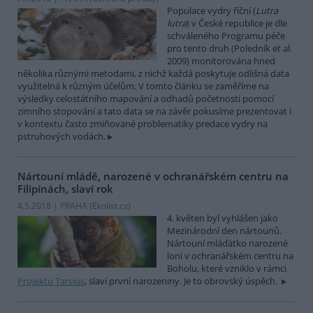
Populace vydry říční (
Lutra
lutra
) v České republice je dle
schváleného Programu péče
pro tento druh (Poledník et al.
2009) monitorována hned
několika různými metodami, z nichž každá poskytuje odlišná data
využitelná k různým účelům. V tomto článku se zaměříme na
výsledky celostátního mapování a odhadů početnosti pomocí
zimního stopování a tato data se na závěr pokusíme prezentovat i
v kontextu často zmiňované problematiky predace vydry na
pstruhových vodách.
Nártouní mládě, narozené v ochranářském centru na
Filipínách, slaví rok
4.5.2018 | PRAHA (
Ekolist.cz
)
4. květen byl vyhlášen jako
Mezinárodní den nártounů.
Nártouní mláďátko narozené
loni v ochranářském centru na
Boholu, které vzniklo v rámci
Projektu Tarsius
, slaví první narozeniny. Je to obrovský úspěch.