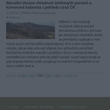
Aktuální situace chřadnutí smrkových porostů a
kůrovcová kalamita z pohledu Lesů ČR
2.5.2018 | PRAHA (
Ochrana přírody
)
Diskuse: 1
Někteří z nás nazývají
současné výkyvy počasí
klimatickou změnou, jiní zase
jen dočasným obdobím, které
se periodicky opakuje a není
nutné se jím nechat příliš znepokojovat. Ať si o tom myslíme
cokoliv, tak je však více než zřejmé, že v přírodním prostředí
dochází ke změnám natolik rozsáhlým, že to v minulosti lesníci,
zemědělci ani ochránci přírody ještě nezažili. Snad nejvýrazněji se
pak dopady těchto změn projevují ve vodním hospodářství a ve
stavu našich lesů.
«
|
1
|
..
|
192
|
193
|
194
|
195
|
196
|
..
|
211
|
»
O NÁS
NOVINKY NA WEBU
INZERUJTE U NÁS