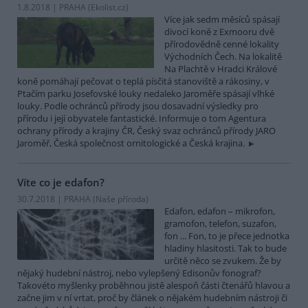
1.8.2018 | PRAHA (
Ekolist.cz
)
Více jak sedm měsíců spásají
divocí koně z Exmooru dvě
přírodovědně cenné lokality
Východních Čech. Na lokalitě
Na Plachtě v Hradci Králové
koně pomáhají pečovat o teplá písčitá stanoviště a rákosiny, v
Ptačím parku Josefovské louky nedaleko Jaroměře spásají vlhké
louky. Podle ochránců přírody jsou dosavadní výsledky pro
přírodu i její obyvatele fantastické. Informuje o tom Agentura
ochrany přírody a krajiny ČR, Český svaz ochránců přírody JARO
Jaroměř, Česká společnost ornitologické a Česká krajina.
Víte co je edafon?
30.7.2018 | PRAHA (
Naše příroda
)
Edafon, edafon – mikrofon,
gramofon, telefon, suzafon,
fon ... Fon, to je přece jednotka
hladiny hlasitosti. Tak to bude
určitě něco se zvukem. Že by
nějaký hudební nástroj, nebo vylepšený Edisonův fonograf?
Takovéto myšlenky proběhnou jistě alespoň části čtenářů hlavou a
začne jim v ní vrtat, proč by článek o nějakém hudebním nástroji či