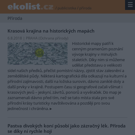
☰
/
publicistika
/
příroda
Příroda
Krasová krajina na historických mapách
6.8.2018 | PRAHA (
Ochrana přírody
)
Historické mapy patří k
cenným pramenům poznání
vývoje krajiny v minulých
staletích. Díky nim si můžeme
udělat představu o velikosti
sídel našich předků, přečíst pomístní názvy, zjistit stav zalesnění a
zemědělské půdy. Některá kartografická díla odkazují na kulturní a
přírodní zajímavosti, další na ložiska surovin, dávno zaniklé doly a
další prvky v krajině. Postupem času si geografové začali všímat i
krasových jevů – jeskyní, závrtů, ponorů a vyvěraček. Do map je
zaznamenali dávno před tím, než se tato místa stala pro své
přírodní krásy turisticky navštěvována a později pro svou
jedinečnost i chráněna.
Pastva divokých koní působí jako zázračný lék. Příroda
se díky ní rychle hojí