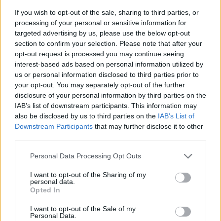
If you wish to opt-out of the sale, sharing to third parties, or
Studánky a prameny v Čechách, na Moravě, ve Slezsku
processing of your personal or sensitive information for
i na Slovensku
targeted advertising by us, please use the below opt-out
10.7.2018 | PRAHA (
Ekolist.cz
)
section to confirm your selection. Please note that after your
Prameny a studánky provázejí
opt-out request is processed you may continue seeing
lidstvo od nepaměti. Nalézt ve
správné chvíli v přírodě
interest-based ads based on personal information utilized by
pramínek čisté vody je úžasný
us or personal information disclosed to third parties prior to
pocit, který vyzkoušeli už
your opt-out. You may separately opt-out of the further
dávní poutníci, lovci i zemědělci. U každého obydlí býval pramen,
disclosure of your personal information by third parties on the
lidé pracující v parném létě na polích využívali vodu z lesních
IAB’s list of downstream participants. This information may
studánek. Studánky sloužily i poutníkům. Lidé se proto o studánky
also be disclosed by us to third parties on the
IAB’s List of
starali a všemožně přirozené zdroje vody chránili – budovali kolem
nich drobné stavbičky, stavěli jednoduché či složitější stříšky,
Downstream Participants
that may further disclose it to other
upravovali okolí pro sebe i pro zvěř.
third parties.
Personal Data Processing Opt Outs
Díky divokým koním kvete milovická pastvina
kopretinami a šalvějí
I want to opt-out of the Sharing of my
personal data.
10.6.2018 | PRAHA (
Ekolist.cz
)
Opted In
Proměna bývalého
vojenského prostoru Milovice
I want to opt-out of the Sale of my
pokračuje. Nejviditelnější je v
Personal Data.
místech původní,