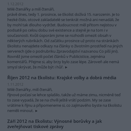
1.12.2012
Milé čtenářky a milí čtenáři,
právě dnes, tedy 1. prosince, se Ekolist dožívá 15. narozenin. Je to
hezké číslo, otcové zakladatelé se tenkrát možná ani nenadáli, že
by mohl tak dlouho vydržet. Budoucnost měl přitom nejistou v
podsatě po celou dobu své existence a stejně je na tom i v
současnosti. Kvůli úsporám jsme se rozhodli omezit obsah v
některých rubrikách. Od začátku prosince už proto na stránkách
Ekolistu nenajdete odkazy na články o životním prostředí na jiných
serverech (jde o podrubriku Zpravodajství nazvanou Co píší jiní).
Rovněž jsme omezili počet článků v Publicistice, zejména
komentářů. Přejme si, aby brzy bylo zase lépe. Zároveň ale nemá
smysl skrývat, že může být i hůř.
Říjen 2012 na Ekolistu: Krajské volby a dobrá média
1.11.2012
Milé čtenářky, milí čtenáři,
říjnové počasí se lehce splašilo, takže už máme zimu, nicméně teď
to zase vypadá, že se na chvíli ještě vrátí podzim. My se zase
vrátíme k říjnu a připomeneme si, co zajímavého byste na Ekolistu
neměli minout.
Září 2012 na Ekolistu: Výnosné borůvky a jak
zveřejňovat tiskové zprávy