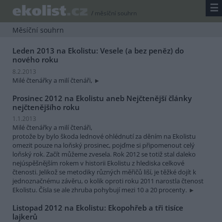
☰
/
měsíční souhrn
Měsíční souhrn
Leden 2013 na Ekolistu: Vesele (a bez peněz) do
nového roku
8.2.2013
Milé čtenářky a milí čtenáři,
Prosinec 2012 na Ekolistu aneb Nejčtenější články
nejčtenějšího roku
1.1.2013
Milé čtenářky a milí čtenáři,
protože by bylo škoda lednové ohlédnutí za děním na Ekolistu
omezit pouze na loňský prosinec, pojďme si připomenout celý
loňský rok. Začít můžeme zvesela. Rok 2012 se totiž stal daleko
nejúspěšnějším rokem v historii Ekolistu z hlediska celkové
čtenosti. Jelikož se metodiky různých měřičů liší, je těžké dojít k
jednoznačnému závěru, o kolik oproti roku 2011 narostla čtenost
Ekolistu. Čísla se ale zhruba pohybují mezi 10 a 20 procenty.
Listopad 2012 na Ekolistu: Ekopohřeb a tři tisíce
lajkerů