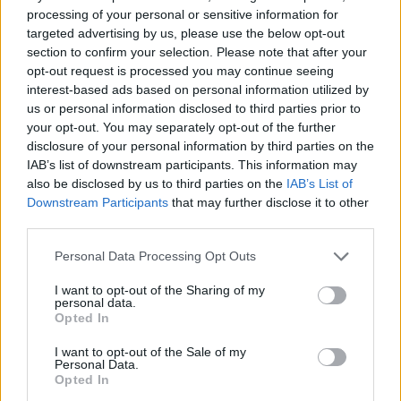
Červenec 2012 na Ekolistu: Jak žít bez klimatizace a
processing of your personal or sensitive information for
jiné letní články
targeted advertising by us, please use the below opt-out
1.8.2012
section to confirm your selection. Please note that after your
Milé čtenářky a milí čtenáři,
opt-out request is processed you may continue seeing
byl jsem pověřen panem šéfredaktorem Ekolistu, abych sepsal
interest-based ads based on personal information utilized by
souhrn za minulý měsíc, protože pan šéfredaktor si právě bere
us or personal information disclosed to third parties prior to
dovolenou a nemá na to kdy. Vím, proč jsem byl vybrán: zatímco
your opt-out. You may separately opt-out of the further
chatrné zbytky redakce dřely, já byl v červenci na dovolené,
disclosure of your personal information by third parties on the
dokonce dva týdny! Takže jsem jistě odpočatý a plný sil. Kdo se
někdy vrátil po dvou týdnech dovolené ví, jak to je.
IAB’s list of downstream participants. This information may
also be disclosed by us to third parties on the
IAB’s List of
Červen 2012 na Ekolistu: Diskusní fórum a Rio+20
Downstream Participants
that may further disclose it to other
2.7.2012
third parties.
Milé čtenářky a milí čtenáři,
venku je krásně a popravdě řečeno, bylo by hříchem sedět u
Personal Data Processing Opt Outs
počítače. Přesto vás, kteří čtete Ekolist i o prázdninách, zůstává
potěšující množství. Věrným čtenářům tak přinášíme ohlédnutí za
I want to opt-out of the Sharing of my
novinkami a články, které by za uplynulý měsíc neměli
personal data.
přehlédnout.
Opted In
Květen 2012: Přírodní zahrady, nový nábytek ze
I want to opt-out of the Sale of my
starých věcí a tvář Ekolistu
Personal Data.
Opted In
1.6.2012
Diskuse: 1