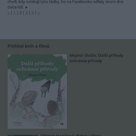
chvíli, kdy vznikají tyto řádky, ho na Facebooku sdílely skoro dva
tisíce lidí.
«
|
1
|
2
|
3
|
4
|
»
Přehled knih a filmů
Mojmír Vlašín: Další příhody
ochránce přírody
Viktorie Hanišová: Beton a hlína