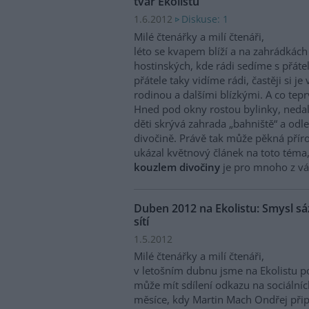
tvář Ekolistu
1.6.2012
Diskuse: 1
Milé čtenářky a milí čtenáři,
léto se kvapem blíží a na zahrádkách
hostinských, kde rádi sedíme s přáteli
přátele taky vidíme rádi, častěji si j
rodinou a dalšími blízkými. A co te
Hned pod okny rostou bylinky, nedale
děti skrývá zahrada „bahniště“ a od
divočině. Právě tak může pěkná příro
ukázal květnový článek na toto téma
kouzlem divočiny
je pro mnoho z vá
Duben 2012 na Ekolistu: Smysl sáz
sítí
1.5.2012
Milé čtenářky a milí čtenáři,
v letošním dubnu jsme na Ekolistu po
může mít sdílení odkazu na sociálníc
měsíce, kdy Martin Mach Ondřej přip