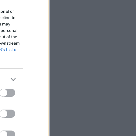
sonal or
ection to
ou may
 personal
out of the
 downstream
B’s List of