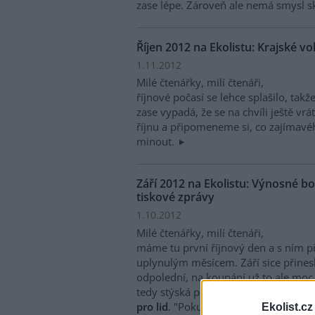
zase lépe. Zároveň ale nemá smysl sk
Říjen 2012 na Ekolistu: Krajské v
1.11.2012
Milé čtenářky, milí čtenáři,
říjnové počasí se lehce splašilo, ta
zase vypadá, že se na chvíli ještě vr
říjnu a připomeneme si, co zajímavé
minout.
Září 2012 na Ekolistu: Výnosné bo
tiskové zprávy
1.10.2012
Milé čtenářky, milí čtenáři,
máme tu první říjnový den a s ním př
uplynulým měsícem. Září sice přines
odpolední, na koupání už to ale moc
tedy stýská po létu, doporučuji repo
pro lid
. "Pokud právě neprší, vyhlíží 
Ekolist.cz