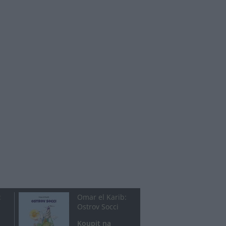
:
Omar el Karib:
Ostrov Socci
Koupit na