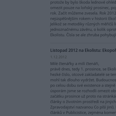
protože by bylo škoda lednové ohléd
omezit pouze na loňský prosinec, po
rok. Začít můžeme zvesela. Rok 2012 
nejúspěšnějším rokem v historii Ekoli
Jelikož se metodiky různých měřičů liš
jednoznačnému závěru, o kolik oprot
Ekolistu. Čísla se ale zhruba pohybu
Listopad 2012 na Ekolistu: Ekopohř
1.12.2012
Milé čtenářky a milí čtenáři,
právě dnes, tedy 1. prosince, se Ekoli
hezké číslo, otcové zakladatelé se te
mohl tak dlouho vydržet. Budoucnost
po celou dobu své existence a stejně 
úsporám jsme se rozhodli omezit ob
začátku prosince už proto na stránk
články o životním prostředí na jinýc
Zpravodajství nazvanou Co píší jiní)
článků v Publicistice, zejména komen