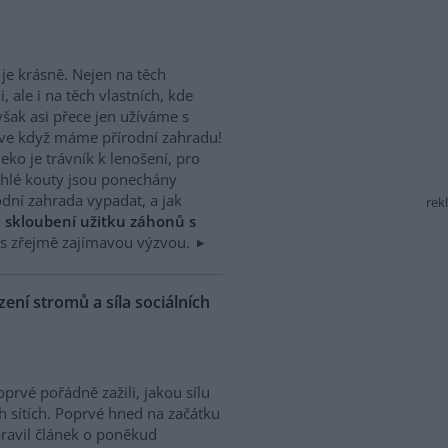
 je krásně. Nejen na těch
, ale i na těch vlastních, kde
e však asi přece jen užíváme s
prve když máme přírodní zahradu!
ko je trávník k lenošení, pro
lehlé kouty jsou ponechány
dní zahrada vypadat, a jak
rek
,
skloubení užitku záhonů s
s zřejmě zajímavou výzvou.
ení stromů a síla sociálních
prvé pořádně zažili, jakou sílu
h sítích. Poprvé hned na začátku
ravil článek o poněkud