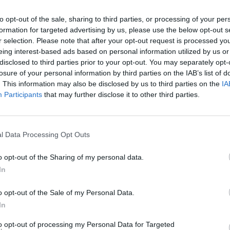
láře, nabízející jihomořské
oha, načechrané vějíře
to opt-out of the sale, sharing to third parties, or processing of your per
 rýžová pole, zářivě bílé
formation for targeted advertising by us, please use the below opt-out s
r selection. Please note that after your opt-out request is processed y
eing interest-based ads based on personal information utilized by us or
disclosed to third parties prior to your opt-out. You may separately opt-
sických žárovek aneb Srpen
losure of your personal information by third parties on the IAB’s list of
. This information may also be disclosed by us to third parties on the
IA
Participants
that may further disclose it to other third parties.
sme si ale ještě krásně užili
 faktem ale je, že vás během
l Data Processing Opt Outs
otovoltaice. Nejdřív to byl text o
ky nimž by elektřinu mohla
nek o
výrobě fotovoltaických
o opt-out of the Sharing of my personal data.
 obsahují měď a zinek
. No a
In
cajícím ministrovi z ODS
.
o opt-out of the Sale of my Personal Data.
In
bez klimatizace a jiné letní
to opt-out of processing my Personal Data for Targeted