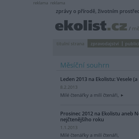
reklama
reklama
zprávy o přírodě, životním prostřed
/
mě
titulní strana
zpravodajství
public
Měsíční souhrn
Leden 2013 na Ekolistu: Vesele (
8.2.2013
Milé čtenářky a milí čtenáři,
Prosinec 2012 na Ekolistu aneb Ne
nejčtenějšího roku
1.1.2013
Milé čtenářky a milí čtenáři,