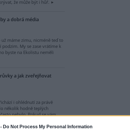
rývat, že může být i hůř.
olby a dobrá média
kže už máme zimu, nicméně teď to
átí podzim. My se zase vrátíme k
ho byste na Ekolistu neměli
růvky a jak zveřejňovat
ichází i ohlédnutí za právě
lo několik hodně teplých
 často nebylo. Pokud se vám
rtáž
Cejlon aneb Zářivý ostrov
Cejlon přesně jako stránka z
 -
Do Not Process My Personal Information