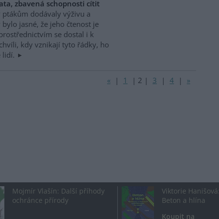
a, zbavená schopnosti cítit
y ptákům dodávaly výživu a
bylo jasné, že jeho čtenost je
rostřednictvím se dostal i k
chvíli, kdy vznikají tyto řádky, ho
 lidí.
«
|
1
|
2
|
3
|
4
|
»
Mojmír Vlašín: Další příhody
Viktorie Hanišová
ochránce přírody
Beton a hlína
Koupit na