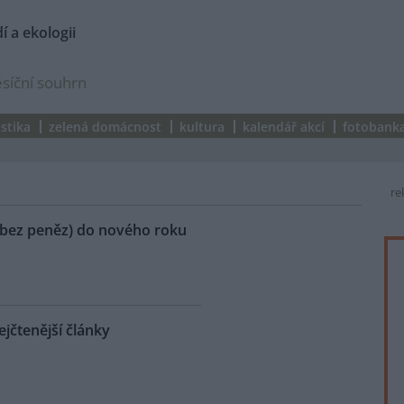
í a ekologii
síční souhrn
istika
zelená domácnost
kultura
kalendář akcí
fotobank
re
a bez peněz) do nového roku
jčtenější články