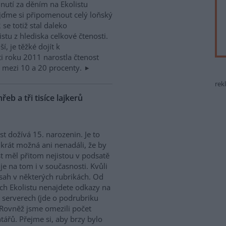
nutí za děním na Ekolistu
jďme si připomenout celý loňský
se totiž stal daleko
stu z hlediska celkové čtenosti.
í, je těžké dojít k
i roku 2011 narostla čtenost
jí mezi 10 a 20 procenty.
rek
eb a tři tisíce lajkerů
st dožívá 15. narozenin. Je to
nkrát možná ani nenadáli, že by
 měl přitom nejistou v podsatě
je na tom i v současnosti. Kvůli
sah v některých rubrikách. Od
ách Ekolistu nenajdete odkazy na
h serverech (jde o podrubriku
. Rovněž jsme omezili počet
tářů. Přejme si, aby brzy bylo