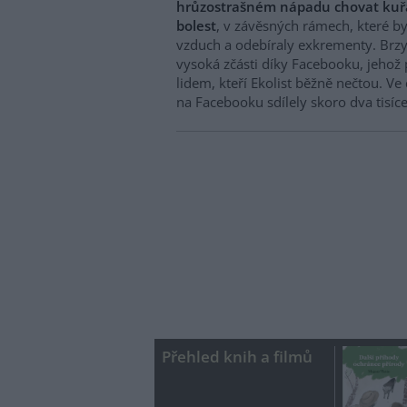
hrůzostrašném nápadu chovat kuřat
bolest
, v závěsných rámech, které b
vzduch a odebíraly exkrementy. Brzy 
vysoká zčásti díky Facebooku, jehož p
lidem, kteří Ekolist běžně nečtou. Ve 
na Facebooku sdílely skoro dva tisíce
Přehled knih a filmů