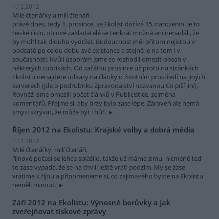
1.12.2012
Milé čtenářky a milí čtenáři,
právě dnes, tedy 1. prosince, se Ekolist dožívá 15. narozenin. Je to
hezké číslo, otcové zakladatelé se tenkrát možná ani nenadáli, že
by mohl tak dlouho vydržet. Budoucnost měl přitom nejistou v
podsatě po celou dobu své existence a stejně je na tom i v
současnosti. Kvůli úsporám jsme se rozhodli omezit obsah v
některých rubrikách. Od začátku prosince už proto na stránkách
Ekolistu nenajdete odkazy na články o životním prostředí na jiných
serverech (jde o podrubriku Zpravodajství nazvanou Co píší jiní).
Rovněž jsme omezili počet článků v Publicistice, zejména
komentářů. Přejme si, aby brzy bylo zase lépe. Zároveň ale nemá
smysl skrývat, že může být i hůř.
Říjen 2012 na Ekolistu: Krajské volby a dobrá média
1.11.2012
Milé čtenářky, milí čtenáři,
říjnové počasí se lehce splašilo, takže už máme zimu, nicméně teď
to zase vypadá, že se na chvíli ještě vrátí podzim. My se zase
vrátíme k říjnu a připomeneme si, co zajímavého byste na Ekolistu
neměli minout.
Září 2012 na Ekolistu: Výnosné borůvky a jak
zveřejňovat tiskové zprávy