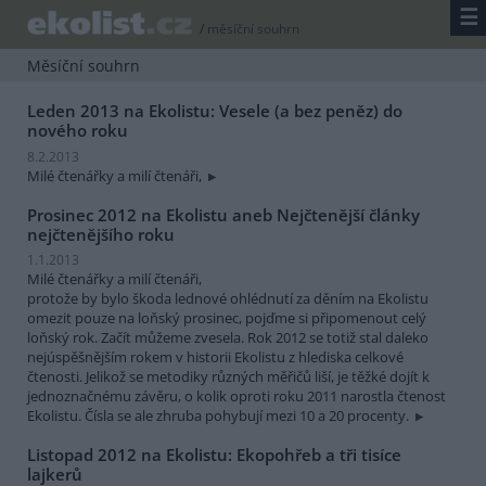
☰
/
měsíční souhrn
Měsíční souhrn
Leden 2013 na Ekolistu: Vesele (a bez peněz) do
nového roku
8.2.2013
Milé čtenářky a milí čtenáři,
Prosinec 2012 na Ekolistu aneb Nejčtenější články
nejčtenějšího roku
1.1.2013
Milé čtenářky a milí čtenáři,
protože by bylo škoda lednové ohlédnutí za děním na Ekolistu
omezit pouze na loňský prosinec, pojďme si připomenout celý
loňský rok. Začít můžeme zvesela. Rok 2012 se totiž stal daleko
nejúspěšnějším rokem v historii Ekolistu z hlediska celkové
čtenosti. Jelikož se metodiky různých měřičů liší, je těžké dojít k
jednoznačnému závěru, o kolik oproti roku 2011 narostla čtenost
Ekolistu. Čísla se ale zhruba pohybují mezi 10 a 20 procenty.
Listopad 2012 na Ekolistu: Ekopohřeb a tři tisíce
lajkerů