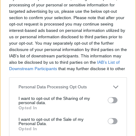
Červenec 2012 na Ekolistu: Jak žít bez klimatizace a
processing of your personal or sensitive information for
jiné letní články
targeted advertising by us, please use the below opt-out
1.8.2012
section to confirm your selection. Please note that after your
Milé čtenářky a milí čtenáři,
opt-out request is processed you may continue seeing
byl jsem pověřen panem šéfredaktorem Ekolistu, abych sepsal
interest-based ads based on personal information utilized by
souhrn za minulý měsíc, protože pan šéfredaktor si právě bere
us or personal information disclosed to third parties prior to
dovolenou a nemá na to kdy. Vím, proč jsem byl vybrán: zatímco
your opt-out. You may separately opt-out of the further
chatrné zbytky redakce dřely, já byl v červenci na dovolené,
disclosure of your personal information by third parties on the
dokonce dva týdny! Takže jsem jistě odpočatý a plný sil. Kdo se
někdy vrátil po dvou týdnech dovolené ví, jak to je.
IAB’s list of downstream participants. This information may
also be disclosed by us to third parties on the
IAB’s List of
Červen 2012 na Ekolistu: Diskusní fórum a Rio+20
Downstream Participants
that may further disclose it to other
2.7.2012
third parties.
Milé čtenářky a milí čtenáři,
venku je krásně a popravdě řečeno, bylo by hříchem sedět u
Personal Data Processing Opt Outs
počítače. Přesto vás, kteří čtete Ekolist i o prázdninách, zůstává
potěšující množství. Věrným čtenářům tak přinášíme ohlédnutí za
I want to opt-out of the Sharing of my
novinkami a články, které by za uplynulý měsíc neměli
personal data.
přehlédnout.
Opted In
Květen 2012: Přírodní zahrady, nový nábytek ze
I want to opt-out of the Sale of my
starých věcí a tvář Ekolistu
Personal Data.
Opted In
1.6.2012
Diskuse: 1