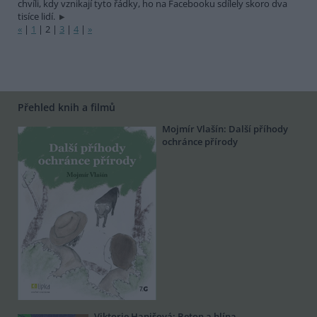
chvíli, kdy vznikají tyto řádky, ho na Facebooku sdílely skoro dva
tisíce lidí.
«
|
1
|
2
|
3
|
4
|
»
Přehled knih a filmů
Mojmír Vlašín: Další příhody
ochránce přírody
Viktorie Hanišová: Beton a hlína