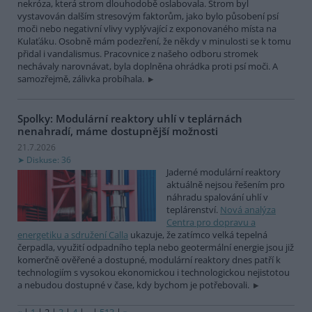
nekróza, která strom dlouhodobě oslabovala. Strom byl
vystavován dalším stresovým faktorům, jako bylo působení psí
moči nebo negativní vlivy vyplývající z exponovaného místa na
Kulaťáku. Osobně mám podezření, že někdy v minulosti se k tomu
přidal i vandalismus. Pracovnice z našeho odboru stromek
nechávaly narovnávat, byla doplněna ohrádka proti psí moči. A
samozřejmě, zálivka probíhala.
Spolky: Modulární reaktory uhlí v teplárnách
nenahradí, máme dostupnější možnosti
21.7.2026
Diskuse: 36
Jaderné modulární reaktory
aktuálně nejsou řešením pro
náhradu spalování uhlí v
teplárenství.
Nová analýza
Centra pro dopravu a
energetiku a sdružení Calla
ukazuje, že zatímco velká tepelná
čerpadla, využití odpadního tepla nebo geotermální energie jsou již
komerčně ověřené a dostupné, modulární reaktory dnes patří k
technologiím s vysokou ekonomickou i technologickou nejistotou
a nebudou dostupné v čase, kdy bychom je potřebovali.