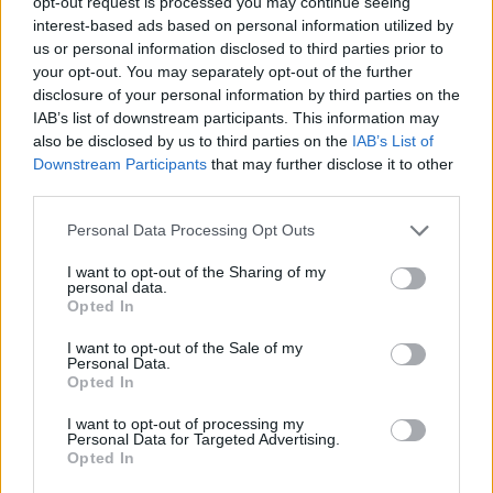
opt-out request is processed you may continue seeing
Lipensko pro život: Soud znovu zrušil povolení části
interest-based ads based on personal information utilized by
developerského projektu v Dolní Vltavici na Lipně.
us or personal information disclosed to third parties prior to
Nebyl prokázán veřejný zájem
your opt-out. You may separately opt-out of the further
23.7.2026
disclosure of your personal information by third parties on the
Diskuse: 4
IAB’s list of downstream participants. This information may
Krajský soud v Českých
Budějovicích dal za pravdu
also be disclosed by us to third parties on the
IAB’s List of
spolku Lipensko pro život a
Downstream Participants
that may further disclose it to other
zrušil rozhodnutí Jihočeského
third parties.
kraje i závazné stanovisko
Správy NP Šumava, které umožňovalo zásah do biotopů zvláště
Personal Data Processing Opt Outs
chráněných druhů při přípravě developerského projektu v Dolní
Vltavici (Černá v Pošumaví). Záměr o rozsahu 11 ha s kapacitou asi
I want to opt-out of the Sharing of my
800 lůžek v apartmánových domech a dvou hotelech, a s
personal data.
přístavištěm pro 100 lodí obdržel souhlasné stanovisko EIA v roce
Opted In
2020.
I want to opt-out of the Sale of my
Personal Data.
Jiří Svoboda: Kompromis pro Nové Mlýny – může
Opted In
polosuchý poldr zachránit Dyji před ekocidou a Břeclav
před stoletou vodou?
I want to opt-out of processing my
Personal Data for Targeted Advertising.
23.7.2026
Opted In
Diskuse: 57
Vodní dílo Nové Mlýny na jižní