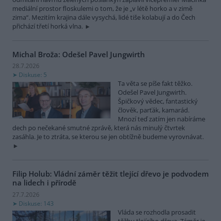
mediální prostor floskulemi o tom, že je „v létě horko a v zimě
zima“. Mezitím krajina dále vysychá, lidé tiše kolabují a do Čech
přichází třetí horká vlna.
Michal Broža: Odešel Pavel Jungwirth
28.7.2026
Diskuse: 5
Ta věta se píše fakt těžko.
Odešel Pavel Jungwirth.
Špičkový vědec, fantastický
člověk, parťák, kamarád.
Mnozí teď zatím jen nabíráme
dech po nečekané smutné zprávě, která nás minulý čtvrtek
zasáhla. Je to ztráta, se kterou se jen obtížně budeme vyrovnávat.
Filip Holub: Vládní záměr těžit tlející dřevo je podvodem
na lidech i přírodě
27.7.2026
Diskuse: 143
Vláda se rozhodla prosadit
těžbu tlejícího dřeva. Záměr je