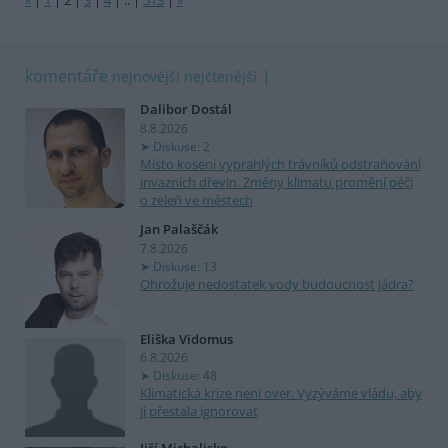
«
|
1
|
2
|
3
|
4
|
..
|
513
|
»
komentáře
nejnovější
nejčtenější
Dalibor Dostál
8.8.2026
Diskuse: 2
Místo kosení vyprahlých trávníků odstraňování
invazních dřevin. Změny klimatu promění péči
o zeleň ve městech
Jan Palaščák
7.8.2026
Diskuse: 13
Ohrožuje nedostatek vody budoucnost jádra?
Eliška Vidomus
6.8.2026
Diskuse: 48
Klimatická krize není over. Vyzýváme vládu, aby
ji přestala ignorovat