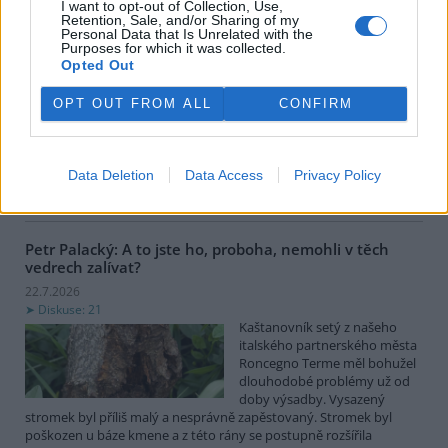
I want to opt-out of Collection, Use,
Moravě je dlouhodobě
Retention, Sale, and/or Sharing of my
jablkem sváru. Na jedné straně
Personal Data that Is Unrelated with the
stojí volání ekologů po
Purposes for which it was collected.
Opted Out
radikálním vypuštění nádrží,
obnově lužních lesů a řešení každoročních masivních úhynů tun
ryb pod přehradou. Na straně druhé argumentují vodohospodáři
OPT OUT FROM ALL
CONFIRM
rizikem destrukce sypaných hrází, ztrátou vodní rezervy pro
období sucha a miliardovými náklady. Existuje však elegantní
inženýrské řešení „něco mezi“: transformace kaskády na řízený
polosuchý poldr. Co by to obnášelo a proč to dává smysl
Data Deletion
Data Access
Privacy Policy
ekonomicky i ekologicky? (Text vznikl s využitím AI Gemini.)
Petr Palacký: A to jste ho, proboha, nemohli v těch
vedrech zalívat?
22.7.2026
Diskuse: 21
Kaštanovník setý z našeho
italského partnerského města
Roncegno Terme měl bohužel
dlouhodobé problémy už od
doby výsadby. Vysazený
stromek byl příliš malý a nesprávně zapěstovaný. Stromek byl
poškozen u báze kmene a z této rány se postupně rozšířila