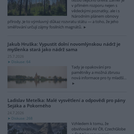
v přímém rozporu nejen s
vědeckými poznatky, ale i s
Národním plánem obnovy
přírody. Je to výmluvný důkaz rozvratu státu — a toho, že jeho
směřování určují zájmy fosilních magnátů.
Jakub Hruška: Vypustit dolní novomlýnskou nádrž je
myšlenka stará jako nádrž sama
25.7.2026
Diskuse: 64
Tady je opakování pro
pamětníky a možná zbrusu
nová informace pro ty mladší…
Ladislav Metelka: Malé vysvětlení a odpovědi pro pány
Sejáka a Pokorného
24.7.2026
Diskuse: 268
Vzhledem k tomu, že
obviňování AV ČR, CzechGlobe