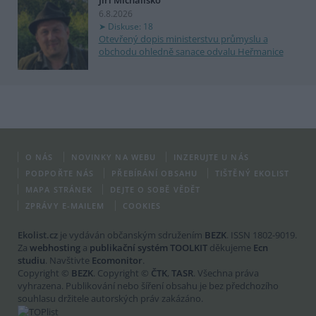
Jiří Michalisko
6.8.2026
Diskuse: 18
Otevřený dopis ministerstvu průmyslu a
obchodu ohledně sanace odvalu Heřmanice
O NÁS
NOVINKY NA WEBU
INZERUJTE U NÁS
PODPOŘTE NÁS
PŘEBÍRÁNÍ OBSAHU
TIŠTĚNÝ EKOLIST
MAPA STRÁNEK
DEJTE O SOBĚ VĚDĚT
ZPRÁVY E-MAILEM
COOKIES
Ekolist.cz
je vydáván občanským sdružením
BEZK
. ISSN 1802-9019.
Za
webhosting
a
publikační systém TOOLKIT
děkujeme
Ecn
studiu
. Navštivte
Ecomonitor
.
Copyright ©
BEZK
. Copyright ©
ČTK
,
TASR
. Všechna práva
vyhrazena. Publikování nebo šíření obsahu je bez předchozího
souhlasu držitele autorských práv zakázáno.