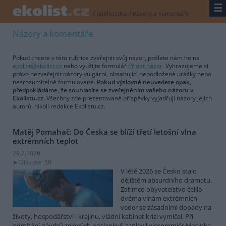
☰
/
publicistika
/
názory a komentáře
Názory a komentáře
Pokud chcete v této rubrice zveřejnit svůj názor, pošlete nám ho na
ekolist@ekolist.cz
nebo využijte formulář
Přidat názor
. Vyhrazujeme si
právo nezveřejnit názory vulgární, obsahující nepodložené urážky nebo
nesrozumitelně formulované.
Pokud výslovně neuvedete opak,
předpokládáme, že souhlasíte se zveřejněním vašeho názoru v
Ekolistu.cz.
Všechny zde prezentované příspěvky vyjadřují názory jejich
autorů, nikoli redakce Ekolistu.cz.
Matěj Pomahač: Do Česka se blíží třetí letošní vlna
extrémních teplot
29.7.2026
Diskuse: 50
V létě 2026 se Česko stalo
dějištěm absurdního dramatu.
Zatímco obyvatelstvo čelilo
dvěma vlnám extrémních
veder se zásadními dopady na
životy, hospodářství i krajinu, vládní kabinet krizi vymlčel. Při
odmítání návrhů zelených poslankyň zaplavil vicepremiér Macinka