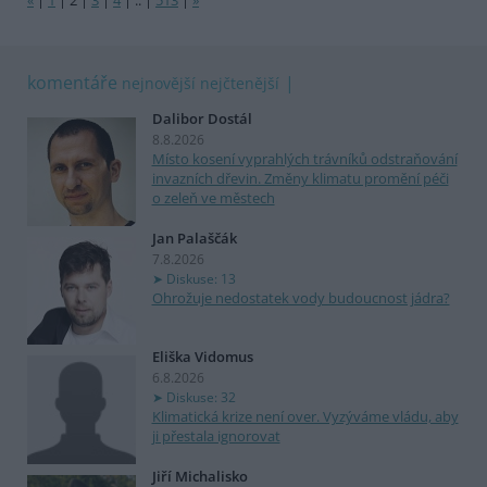
«
|
1
|
2
|
3
|
4
|
..
|
513
|
»
komentáře
nejnovější
nejčtenější
Dalibor Dostál
8.8.2026
Místo kosení vyprahlých trávníků odstraňování
invazních dřevin. Změny klimatu promění péči
o zeleň ve městech
Jan Palaščák
7.8.2026
Diskuse: 13
Ohrožuje nedostatek vody budoucnost jádra?
Eliška Vidomus
6.8.2026
Diskuse: 32
Klimatická krize není over. Vyzýváme vládu, aby
ji přestala ignorovat
Jiří Michalisko