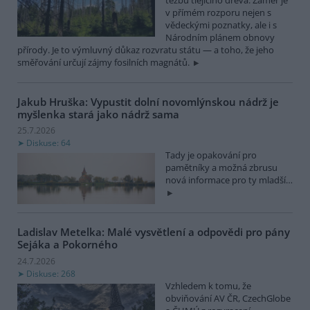
v přímém rozporu nejen s
vědeckými poznatky, ale i s
Národním plánem obnovy
přírody. Je to výmluvný důkaz rozvratu státu — a toho, že jeho
směřování určují zájmy fosilních magnátů.
Jakub Hruška: Vypustit dolní novomlýnskou nádrž je
myšlenka stará jako nádrž sama
25.7.2026
Diskuse: 64
Tady je opakování pro
pamětníky a možná zbrusu
nová informace pro ty mladší…
Ladislav Metelka: Malé vysvětlení a odpovědi pro pány
Sejáka a Pokorného
24.7.2026
Diskuse: 268
Vzhledem k tomu, že
obviňování AV ČR, CzechGlobe