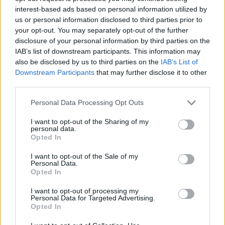
Lipensko pro život: Soud znovu zrušil povolení části
interest-based ads based on personal information utilized by
developerského projektu v Dolní Vltavici na Lipně.
us or personal information disclosed to third parties prior to
Nebyl prokázán veřejný zájem
your opt-out. You may separately opt-out of the further
23.7.2026
disclosure of your personal information by third parties on the
Diskuse: 4
IAB’s list of downstream participants. This information may
Krajský soud v Českých
also be disclosed by us to third parties on the
IAB’s List of
Budějovicích dal za pravdu
Downstream Participants
that may further disclose it to other
spolku Lipensko pro život a
zrušil rozhodnutí Jihočeského
third parties.
kraje i závazné stanovisko
Správy NP Šumava, které umožňovalo zásah do biotopů zvláště
Personal Data Processing Opt Outs
chráněných druhů při přípravě developerského projektu v Dolní
Vltavici (Černá v Pošumaví). Záměr o rozsahu 11 ha s kapacitou asi
I want to opt-out of the Sharing of my
800 lůžek v apartmánových domech a dvou hotelech, a s
personal data.
přístavištěm pro 100 lodí obdržel souhlasné stanovisko EIA v roce
Opted In
2020.
I want to opt-out of the Sale of my
Personal Data.
Opted In
Jiří Svoboda: Kompromis pro Nové Mlýny – může
polosuchý poldr zachránit Dyji před ekocidou a Břeclav
I want to opt-out of processing my
před stoletou vodou?
Personal Data for Targeted Advertising.
23.7.2026
Opted In
Diskuse: 57
Vodní dílo Nové Mlýny na jižní