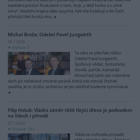
mediální prostor floskulemi o tom, že je „v létě horko a v zimě
zima“. Mezitím krajina dále vysychá, lidé tiše kolabují a do Čech
přichází třetí horká vlna.
Michal Broža: Odešel Pavel Jungwirth
28.7.2026
Diskuse: 5
Ta věta se píše fakt těžko.
Odešel Pavel Jungwirth.
Špičkový vědec, fantastický
člověk, parťák, kamarád.
Mnozí teď zatím jen nabíráme
dech po nečekané smutné zprávě, která nás minulý čtvrtek
zasáhla. Je to ztráta, se kterou se jen obtížně budeme vyrovnávat.
Filip Holub: Vládní záměr těžit tlející dřevo je podvodem
na lidech i přírodě
27.7.2026
Diskuse: 143
Vláda se rozhodla prosadit
těžbu tlejícího dřeva. Záměr je