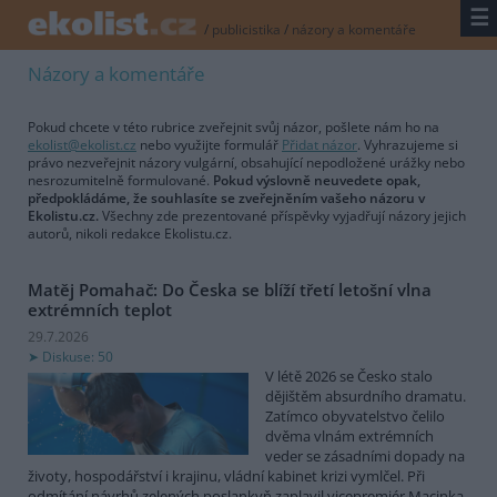
☰
/
publicistika
/
názory a komentáře
Názory a komentáře
Pokud chcete v této rubrice zveřejnit svůj názor, pošlete nám ho na
ekolist@ekolist.cz
nebo využijte formulář
Přidat názor
. Vyhrazujeme si
právo nezveřejnit názory vulgární, obsahující nepodložené urážky nebo
nesrozumitelně formulované.
Pokud výslovně neuvedete opak,
předpokládáme, že souhlasíte se zveřejněním vašeho názoru v
Ekolistu.cz.
Všechny zde prezentované příspěvky vyjadřují názory jejich
autorů, nikoli redakce Ekolistu.cz.
Matěj Pomahač: Do Česka se blíží třetí letošní vlna
extrémních teplot
29.7.2026
Diskuse: 50
V létě 2026 se Česko stalo
dějištěm absurdního dramatu.
Zatímco obyvatelstvo čelilo
dvěma vlnám extrémních
veder se zásadními dopady na
životy, hospodářství i krajinu, vládní kabinet krizi vymlčel. Při
odmítání návrhů zelených poslankyň zaplavil vicepremiér Macinka