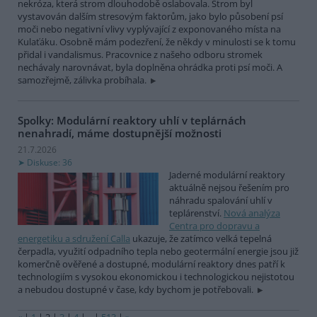
nekróza, která strom dlouhodobě oslabovala. Strom byl
vystavován dalším stresovým faktorům, jako bylo působení psí
moči nebo negativní vlivy vyplývající z exponovaného místa na
Kulaťáku. Osobně mám podezření, že někdy v minulosti se k tomu
přidal i vandalismus. Pracovnice z našeho odboru stromek
nechávaly narovnávat, byla doplněna ohrádka proti psí moči. A
samozřejmě, zálivka probíhala.
Spolky: Modulární reaktory uhlí v teplárnách
nenahradí, máme dostupnější možnosti
21.7.2026
Diskuse: 36
Jaderné modulární reaktory
aktuálně nejsou řešením pro
náhradu spalování uhlí v
teplárenství.
Nová analýza
Centra pro dopravu a
energetiku a sdružení Calla
ukazuje, že zatímco velká tepelná
čerpadla, využití odpadního tepla nebo geotermální energie jsou již
komerčně ověřené a dostupné, modulární reaktory dnes patří k
technologiím s vysokou ekonomickou i technologickou nejistotou
a nebudou dostupné v čase, kdy bychom je potřebovali.