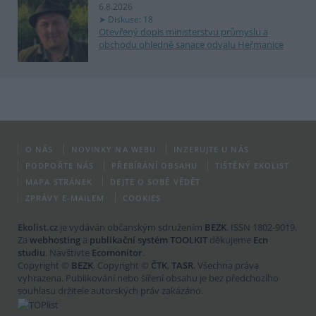
6.8.2026
Diskuse: 18
Otevřený dopis ministerstvu průmyslu a
obchodu ohledně sanace odvalu Heřmanice
O NÁS
NOVINKY NA WEBU
INZERUJTE U NÁS
PODPOŘTE NÁS
PŘEBÍRÁNÍ OBSAHU
TIŠTĚNÝ EKOLIST
MAPA STRÁNEK
DEJTE O SOBĚ VĚDĚT
ZPRÁVY E-MAILEM
COOKIES
Ekolist.cz
je vydáván občanským sdružením
BEZK
. ISSN 1802-9019.
Za
webhosting
a
publikační systém TOOLKIT
děkujeme
Ecn
studiu
. Navštivte
Ecomonitor
.
Copyright ©
BEZK
. Copyright ©
ČTK
,
TASR
. Všechna práva
vyhrazena. Publikování nebo šíření obsahu je bez předchozího
souhlasu držitele autorských práv zakázáno.