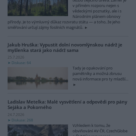
v přímém rozporu nejen s
vědeckými poznatky, ale i s
Národním plánem obnovy
přírody. Je to výmluvný důkaz rozvratu státu — a toho, že jeho
směřování určují zájmy fosilních magnátů.
Jakub Hruška: Vypustit dolní novomlýnskou nádrž je
myšlenka stará jako nádrž sama
25.7.2026
Diskuse: 64
Tady je opakování pro
pamětníky a možná zbrusu
nová informace pro ty mladší…
Ladislav Metelka: Malé vysvětlení a odpovědi pro pány
Sejáka a Pokorného
24.7.2026
Diskuse: 268
Vzhledem k tomu, že
obviňování AV ČR, CzechGlobe