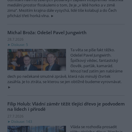
mediální prostor floskulemi o tom, že je „v létě horko a v zimě
zima“. Mezitím krajina dále vysychá, lidé tiše kolabují a do Čech
přichází třetí horká vlna.
Michal Broža: Odešel Pavel Jungwirth
28.7.2026
Diskuse: 5
Ta věta se píše fakt těžko.
Odešel Pavel Jungwirth.
Špičkový vědec, fantastický
člověk, parťák, kamarád.
Mnozí teď zatím jen nabíráme
dech po nečekané smutné zprávě, která nás minulý čtvrtek
zasáhla. Je to ztráta, se kterou se jen obtížně budeme vyrovnávat.
Filip Holub: Vládní záměr těžit tlející dřevo je podvodem
na lidech i přírodě
27.7.2026
Diskuse: 143
Vláda se rozhodla prosadit
těžbu tlejícího dřeva. Záměr je