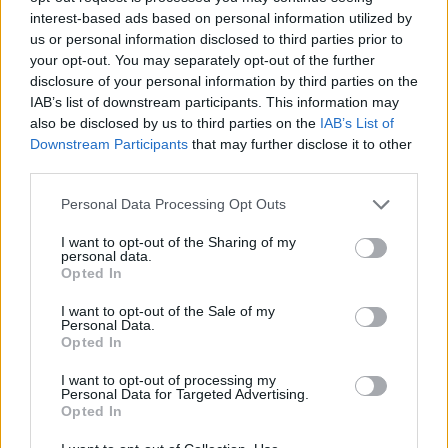
Lipensko pro život: Soud znovu zrušil povolení části
interest-based ads based on personal information utilized by
developerského projektu v Dolní Vltavici na Lipně.
us or personal information disclosed to third parties prior to
Nebyl prokázán veřejný zájem
your opt-out. You may separately opt-out of the further
23.7.2026
disclosure of your personal information by third parties on the
Diskuse: 4
IAB’s list of downstream participants. This information may
Krajský soud v Českých
also be disclosed by us to third parties on the
IAB’s List of
Budějovicích dal za pravdu
Downstream Participants
that may further disclose it to other
spolku Lipensko pro život a
zrušil rozhodnutí Jihočeského
third parties.
kraje i závazné stanovisko
Správy NP Šumava, které umožňovalo zásah do biotopů zvláště
Personal Data Processing Opt Outs
chráněných druhů při přípravě developerského projektu v Dolní
Vltavici (Černá v Pošumaví). Záměr o rozsahu 11 ha s kapacitou asi
I want to opt-out of the Sharing of my
800 lůžek v apartmánových domech a dvou hotelech, a s
personal data.
přístavištěm pro 100 lodí obdržel souhlasné stanovisko EIA v roce
Opted In
2020.
I want to opt-out of the Sale of my
Personal Data.
Opted In
Jiří Svoboda: Kompromis pro Nové Mlýny – může
polosuchý poldr zachránit Dyji před ekocidou a Břeclav
I want to opt-out of processing my
před stoletou vodou?
Personal Data for Targeted Advertising.
23.7.2026
Opted In
Diskuse: 57
Vodní dílo Nové Mlýny na jižní