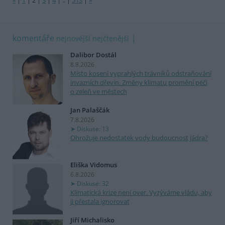
«
|
1
|
2
|
3
|
4
|
..
|
513
|
»
komentáře
nejnovější
nejčtenější
Dalibor Dostál
8.8.2026
Místo kosení vyprahlých trávníků odstraňování
invazních dřevin. Změny klimatu promění péči
o zeleň ve městech
Jan Palaščák
7.8.2026
Diskuse: 13
Ohrožuje nedostatek vody budoucnost jádra?
Eliška Vidomus
6.8.2026
Diskuse: 32
Klimatická krize není over. Vyzýváme vládu, aby
ji přestala ignorovat
Jiří Michalisko