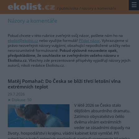
☰
/
publicistika
/
názory a komentáře
Názory a komentáře
Pokud chcete v této rubrice zveřejnit svůj názor, pošlete nám ho na
ekolist@ekolist.cz
nebo využijte formulář
Přidat názor
. Vyhrazujeme si
právo nezveřejnit názory vulgární, obsahující nepodložené urážky nebo
nesrozumitelně formulované.
Pokud výslovně neuvedete opak,
předpokládáme, že souhlasíte se zveřejněním vašeho názoru v
Ekolistu.cz.
Všechny zde prezentované příspěvky vyjadřují názory jejich
autorů, nikoli redakce Ekolistu.cz.
Matěj Pomahač: Do Česka se blíží třetí letošní vlna
extrémních teplot
29.7.2026
Diskuse: 50
V létě 2026 se Česko stalo
dějištěm absurdního dramatu.
Zatímco obyvatelstvo čelilo
dvěma vlnám extrémních
veder se zásadními dopady na
životy, hospodářství i krajinu, vládní kabinet krizi vymlčel. Při
odmítání návrhů zelených poslankyň zaplavil vicepremiér Macinka