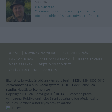
6.8.2026
Diskuse: 18
Otevřený dopis ministerstvu průmyslu a
obchodu ohledně sanace odvalu Heřmanice
O NÁS
NOVINKY NA WEBU
INZERUJTE U NÁS
PODPOŘTE NÁS
PŘEBÍRÁNÍ OBSAHU
TIŠTĚNÝ EKOLIST
MAPA STRÁNEK
DEJTE O SOBĚ VĚDĚT
ZPRÁVY E-MAILEM
COOKIES
Ekolist.cz
je vydáván občanským sdružením
BEZK
. ISSN 1802-9019.
Za
webhosting
a
publikační systém TOOLKIT
děkujeme
Ecn
studiu
. Navštivte
Ecomonitor
.
Copyright ©
BEZK
. Copyright ©
ČTK
,
TASR
. Všechna práva
vyhrazena. Publikování nebo šíření obsahu je bez předchozího
souhlasu držitele autorských práv zakázáno.