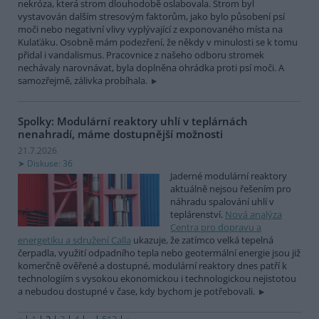
nekróza, která strom dlouhodobě oslabovala. Strom byl
vystavován dalším stresovým faktorům, jako bylo působení psí
moči nebo negativní vlivy vyplývající z exponovaného místa na
Kulaťáku. Osobně mám podezření, že někdy v minulosti se k tomu
přidal i vandalismus. Pracovnice z našeho odboru stromek
nechávaly narovnávat, byla doplněna ohrádka proti psí moči. A
samozřejmě, zálivka probíhala.
Spolky: Modulární reaktory uhlí v teplárnách
nenahradí, máme dostupnější možnosti
21.7.2026
Diskuse: 36
Jaderné modulární reaktory
aktuálně nejsou řešením pro
náhradu spalování uhlí v
teplárenství.
Nová analýza
Centra pro dopravu a
energetiku a sdružení Calla
ukazuje, že zatímco velká tepelná
čerpadla, využití odpadního tepla nebo geotermální energie jsou již
komerčně ověřené a dostupné, modulární reaktory dnes patří k
technologiím s vysokou ekonomickou i technologickou nejistotou
a nebudou dostupné v čase, kdy bychom je potřebovali.