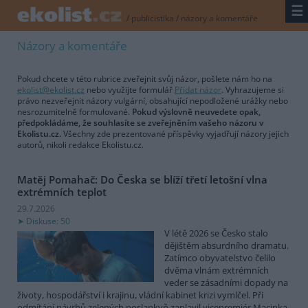
☰
/
publicistika
/
názory a komentáře
Názory a komentáře
Pokud chcete v této rubrice zveřejnit svůj názor, pošlete nám ho na
ekolist@ekolist.cz
nebo využijte formulář
Přidat názor
. Vyhrazujeme si
právo nezveřejnit názory vulgární, obsahující nepodložené urážky nebo
nesrozumitelně formulované.
Pokud výslovně neuvedete opak,
předpokládáme, že souhlasíte se zveřejněním vašeho názoru v
Ekolistu.cz.
Všechny zde prezentované příspěvky vyjadřují názory jejich
autorů, nikoli redakce Ekolistu.cz.
Matěj Pomahač: Do Česka se blíží třetí letošní vlna
extrémních teplot
29.7.2026
Diskuse: 50
V létě 2026 se Česko stalo
dějištěm absurdního dramatu.
Zatímco obyvatelstvo čelilo
dvěma vlnám extrémních
veder se zásadními dopady na
životy, hospodářství i krajinu, vládní kabinet krizi vymlčel. Při
odmítání návrhů zelených poslankyň zaplavil vicepremiér Macinka