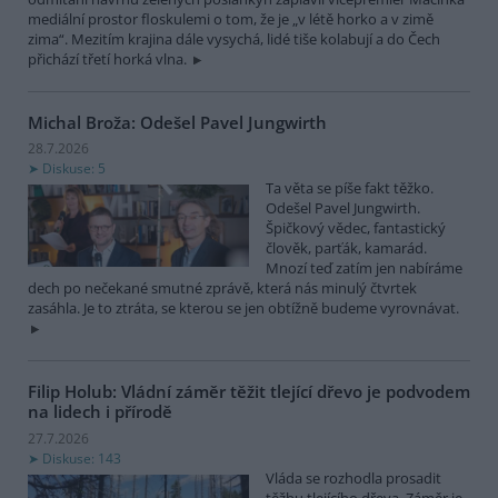
mediální prostor floskulemi o tom, že je „v létě horko a v zimě
zima“. Mezitím krajina dále vysychá, lidé tiše kolabují a do Čech
přichází třetí horká vlna.
Michal Broža: Odešel Pavel Jungwirth
28.7.2026
Diskuse: 5
Ta věta se píše fakt těžko.
Odešel Pavel Jungwirth.
Špičkový vědec, fantastický
člověk, parťák, kamarád.
Mnozí teď zatím jen nabíráme
dech po nečekané smutné zprávě, která nás minulý čtvrtek
zasáhla. Je to ztráta, se kterou se jen obtížně budeme vyrovnávat.
Filip Holub: Vládní záměr těžit tlející dřevo je podvodem
na lidech i přírodě
27.7.2026
Diskuse: 143
Vláda se rozhodla prosadit
těžbu tlejícího dřeva. Záměr je