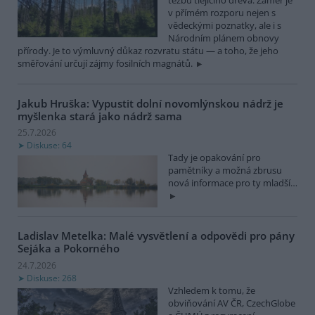
v přímém rozporu nejen s
vědeckými poznatky, ale i s
Národním plánem obnovy
přírody. Je to výmluvný důkaz rozvratu státu — a toho, že jeho
směřování určují zájmy fosilních magnátů.
Jakub Hruška: Vypustit dolní novomlýnskou nádrž je
myšlenka stará jako nádrž sama
25.7.2026
Diskuse: 64
Tady je opakování pro
pamětníky a možná zbrusu
nová informace pro ty mladší…
Ladislav Metelka: Malé vysvětlení a odpovědi pro pány
Sejáka a Pokorného
24.7.2026
Diskuse: 268
Vzhledem k tomu, že
obviňování AV ČR, CzechGlobe