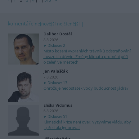
«
|
1
|
2
|
3
|
4
|
..
|
513
|
»
komentáře
nejnovější
nejčtenější
Dalibor Dostál
8.8.2026
Diskuse: 2
Místo kosení vyprahlých trávníků odstraňování
invazních dřevin. Změny klimatu promění péči
o zeleň ve městech
Jan Palaščák
7.8.2026
Diskuse: 13
Ohrožuje nedostatek vody budoucnost jádra?
Eliška Vidomus
6.8.2026
Diskuse: 51
Klimatická krize není over. Vyzýváme vládu, aby
ji přestala ignorovat