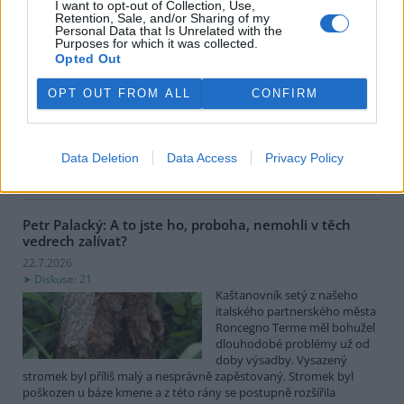
I want to opt-out of Collection, Use,
Moravě je dlouhodobě
Retention, Sale, and/or Sharing of my
jablkem sváru. Na jedné straně
Personal Data that Is Unrelated with the
stojí volání ekologů po
Purposes for which it was collected.
Opted Out
radikálním vypuštění nádrží,
obnově lužních lesů a řešení každoročních masivních úhynů tun
ryb pod přehradou. Na straně druhé argumentují vodohospodáři
OPT OUT FROM ALL
CONFIRM
rizikem destrukce sypaných hrází, ztrátou vodní rezervy pro
období sucha a miliardovými náklady. Existuje však elegantní
inženýrské řešení „něco mezi“: transformace kaskády na řízený
polosuchý poldr. Co by to obnášelo a proč to dává smysl
Data Deletion
Data Access
Privacy Policy
ekonomicky i ekologicky? (Text vznikl s využitím AI Gemini.)
Petr Palacký: A to jste ho, proboha, nemohli v těch
vedrech zalívat?
22.7.2026
Diskuse: 21
Kaštanovník setý z našeho
italského partnerského města
Roncegno Terme měl bohužel
dlouhodobé problémy už od
doby výsadby. Vysazený
stromek byl příliš malý a nesprávně zapěstovaný. Stromek byl
poškozen u báze kmene a z této rány se postupně rozšířila