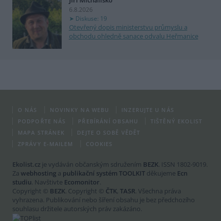
Jiří Michalisko
6.8.2026
Diskuse: 19
Otevřený dopis ministerstvu průmyslu a
obchodu ohledně sanace odvalu Heřmanice
O NÁS
NOVINKY NA WEBU
INZERUJTE U NÁS
PODPOŘTE NÁS
PŘEBÍRÁNÍ OBSAHU
TIŠTĚNÝ EKOLIST
MAPA STRÁNEK
DEJTE O SOBĚ VĚDĚT
ZPRÁVY E-MAILEM
COOKIES
Ekolist.cz
je vydáván občanským sdružením
BEZK
. ISSN 1802-9019.
Za
webhosting
a
publikační systém TOOLKIT
děkujeme
Ecn
studiu
. Navštivte
Ecomonitor
.
Copyright ©
BEZK
. Copyright ©
ČTK
,
TASR
. Všechna práva
vyhrazena. Publikování nebo šíření obsahu je bez předchozího
souhlasu držitele autorských práv zakázáno.