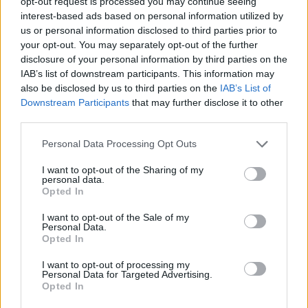
opt-out request is processed you may continue seeing
Lipensko pro život: Soud znovu zrušil povolení části
interest-based ads based on personal information utilized by
developerského projektu v Dolní Vltavici na Lipně.
us or personal information disclosed to third parties prior to
Nebyl prokázán veřejný zájem
your opt-out. You may separately opt-out of the further
23.7.2026
disclosure of your personal information by third parties on the
Diskuse: 4
IAB’s list of downstream participants. This information may
Krajský soud v Českých
Budějovicích dal za pravdu
also be disclosed by us to third parties on the
IAB’s List of
spolku Lipensko pro život a
Downstream Participants
that may further disclose it to other
zrušil rozhodnutí Jihočeského
third parties.
kraje i závazné stanovisko
Správy NP Šumava, které umožňovalo zásah do biotopů zvláště
Personal Data Processing Opt Outs
chráněných druhů při přípravě developerského projektu v Dolní
Vltavici (Černá v Pošumaví). Záměr o rozsahu 11 ha s kapacitou asi
I want to opt-out of the Sharing of my
800 lůžek v apartmánových domech a dvou hotelech, a s
personal data.
přístavištěm pro 100 lodí obdržel souhlasné stanovisko EIA v roce
Opted In
2020.
I want to opt-out of the Sale of my
Personal Data.
Jiří Svoboda: Kompromis pro Nové Mlýny – může
Opted In
polosuchý poldr zachránit Dyji před ekocidou a Břeclav
před stoletou vodou?
I want to opt-out of processing my
Personal Data for Targeted Advertising.
23.7.2026
Opted In
Diskuse: 57
Vodní dílo Nové Mlýny na jižní