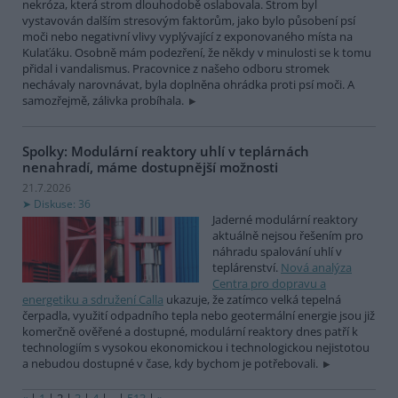
nekróza, která strom dlouhodobě oslabovala. Strom byl
vystavován dalším stresovým faktorům, jako bylo působení psí
moči nebo negativní vlivy vyplývající z exponovaného místa na
Kulaťáku. Osobně mám podezření, že někdy v minulosti se k tomu
přidal i vandalismus. Pracovnice z našeho odboru stromek
nechávaly narovnávat, byla doplněna ohrádka proti psí moči. A
samozřejmě, zálivka probíhala.
Spolky: Modulární reaktory uhlí v teplárnách
nenahradí, máme dostupnější možnosti
21.7.2026
Diskuse: 36
Jaderné modulární reaktory
aktuálně nejsou řešením pro
náhradu spalování uhlí v
teplárenství.
Nová analýza
Centra pro dopravu a
energetiku a sdružení Calla
ukazuje, že zatímco velká tepelná
čerpadla, využití odpadního tepla nebo geotermální energie jsou již
komerčně ověřené a dostupné, modulární reaktory dnes patří k
technologiím s vysokou ekonomickou i technologickou nejistotou
a nebudou dostupné v čase, kdy bychom je potřebovali.