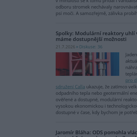
v minulosti se k tomu přidal i vandali
odboru stromek nechávaly narovnávat,
psí moči. A samozřejmě, zálivka probí
Spolky: Modulární reaktory uhlí
máme dostupnější možnosti
Diskuse: 36
21.7.2026
Jader
aktuá
náhra
teplá
pro d
sdružení Calla
ukazuje, že zatímco velk
odpadního tepla nebo geotermální ene
ověřené a dostupné, modulární reaktor
vysokou ekonomickou i technologicko
dostupné v čase, kdy bychom je potře
Jaromír Bláha: ODS pomohla vl