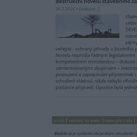
destrukční novelu stavebního zá
Diskuse: 2
20.7.2026
Vládn
větši
DEVE
stave
zájm
veřejné - ochrany přírody a životního p
Novela neprošla řádným legislativním
kompetentním ministerstvu – diskuse 
zainteresovanými skupinami – mezirez
posouzení a zapracování připomínek Le
schválení vládou), nikde nebylo oficiál
poslance připravil. Opozice byla jedno
o nás
novinky na webu
inzerujte u nás
Ekolist.cz
je vydáván občanským sdružením