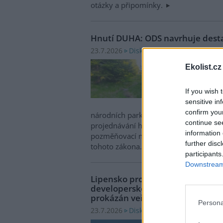
otázky a připomínky.
Hnutí DUHA: ODS navrhuje desta
Diskuse: 17
23.7.2026
Jan B
Ekolist.cz
podal
návrh
If you wish 
příro
sensitive in
snaží
confirm you
národních parků. Návrh by destabilizov
continue se
projednávání hrozí, že budou předložen
information 
pozměňovací návrhy, jako tomu bylo p
further disc
tohoto zákona.
participants
Downstream 
Lipensko pro život: Soud znovu zr
developerského projektu v Dolní 
prokázán veřejný zájem
Persona
Diskuse: 4
23.7.2026
Krajs