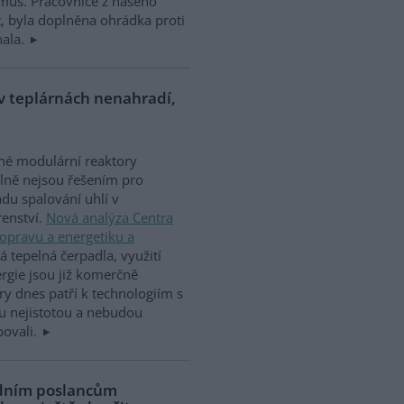
smus. Pracovnice z našeho
 byla doplněna ohrádka proti
hala.
 v teplárnách nenahradí,
né modulární reaktory
lně nejsou řešením pro
du spalování uhlí v
renství.
Nová analýza Centra
opravu a energetiku a
á tepelná čerpadla, využití
rgie jsou již komerčně
y dnes patří k technologiím s
u nejistotou a nebudou
bovali.
ádním poslancům