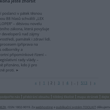
kona ještě zhoršit
í poslanci v pátek těsnou
nou 88 hlasů schválili „LEX
LOPER“ – děsivou novelu
bního zákona, která povyšuje
y developerů nad zájmy
rostředí, památek i zdraví lidí.
 procesem (příprava na
s odborníky a
ortní připomínkové řízení –
gislativní rady vlády –
ně přiznáno, kdo ji pro
tně proti.
«
|
1
|
2
|
3
|
4
|
..
|
513
|
»
podpořte nás
přebírání obsahu
tištěný Ekolist
mapa stránek
dejte
BEZK
. ISSN 1802-9019. Za
webhosting
a
publikační systém TOOLKIT
děkujem