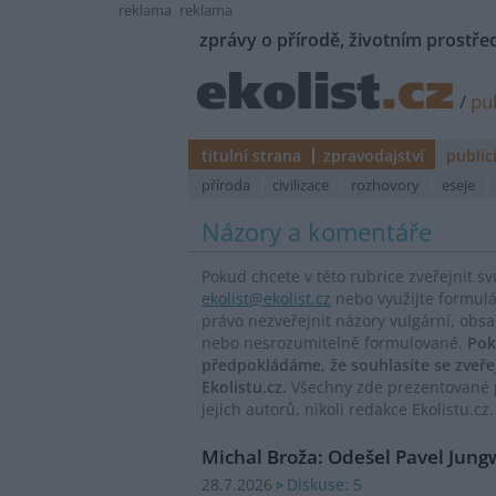
reklama
reklama
zprávy o přírodě, životním prostřed
/
pub
titulní strana
zpravodajství
public
příroda
civilizace
rozhovory
eseje
Názory a komentáře
Pokud chcete v této rubrice zveřejnit s
ekolist@ekolist.cz
nebo využijte formul
právo nezveřejnit názory vulgární, obs
nebo nesrozumitelně formulované.
Pok
předpokládáme, že souhlasíte se zveř
Ekolistu.cz.
Všechny zde prezentované p
jejich autorů, nikoli redakce Ekolistu.cz.
Michal Broža: Odešel Pavel Jung
Diskuse: 5
28.7.2026