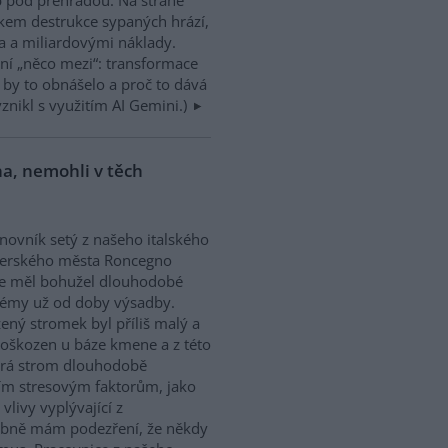
kem destrukce sypaných hrází,
a a miliardovými náklady.
ení „něco mezi“: transformace
 by to obnášelo a proč to dává
znikl s využitím AI Gemini.)
ha, nemohli v těch
novník setý z našeho italského
nerského města Roncegno
e měl bohužel dlouhodobé
lémy už od doby výsadby.
ený stromek byl příliš malý a
oškozen u báze kmene a z této
terá strom dlouhodobě
ším stresovým faktorům, jako
vlivy vyplývající z
obně mám podezření, že někdy