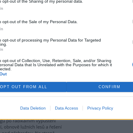
o opt-out of the Sharing of my personal data.
ovicích dal za pravdu spolku
In
sko pro život a zrušil
dnutí Jihočeského kraje i
o opt-out of the Sale of my Personal Data.
né stanovisko Správy NP
In
iotopů zvláště chráněných
ektu v Dolní Vltavici (Černá v
to opt-out of processing my Personal Data for Targeted
pacitou asi 800 lůžek v
ing.
In
, a s přístavištěm pro 100
 v roce 2020.
o opt-out of Collection, Use, Retention, Sale, and/or Sharing
ersonal Data that Is Unrelated with the Purposes for which it
lected.
Out
vé Mlýny – může
řed ekocidou a Břeclav
OPT OUT FROM ALL
CONFIRM
 dílo Nové Mlýny na jižní
vě je dlouhodobě jablkem
Data Deletion
Data Access
Privacy Policy
. Na jedné straně stojí volání
gů po radikálním vypuštění
í, obnově lužních lesů a řešení
 pod přehradou. Na straně