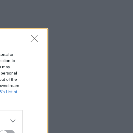
sonal or
ection to
ou may
 personal
out of the
 downstream
B’s List of