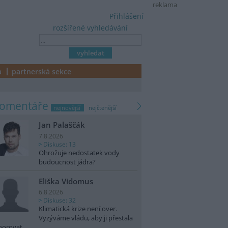
reklama
Přihlášení
rozšířené vyhledávání
a
partnerská sekce
komentáře
nejnovější
nejčtenější
Jan Palaščák
7.8.2026
Diskuse: 13
Ohrožuje nedostatek vody
budoucnost jádra?
Eliška Vidomus
6.8.2026
Diskuse: 32
Klimatická krize není over.
Vyzýváme vládu, aby ji přestala
norovat