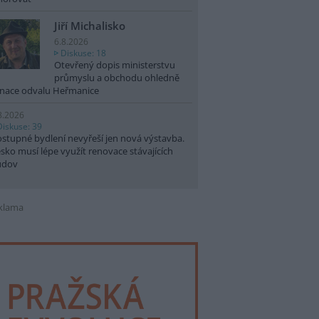
Jiří Michalisko
6.8.2026
Diskuse: 18
Otevřený dopis ministerstvu
průmyslu a obchodu ohledně
nace odvalu Heřmanice
8.2026
Diskuse: 39
stupné bydlení nevyřeší jen nová výstavba.
sko musí lépe využít renovace stávajících
udov
klama