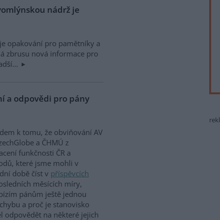
vomlýnskou nádrž je
je opakování pro pamětníky a
á zbrusu nová informace pro
ladší…
ní a odpovědi pro pány
rek
dem k tomu, že obviňování AV
CzechGlobe a ČHMÚ z
acení funkčnosti ČR a
dů, které jsme mohli v
dní době číst v
příspěvcích
osledních měsících míry,
abízím pánům ještě jednou
 chybu a proč je stanovisko
l odpovědět na některé jejich