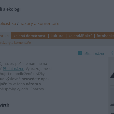
í a ekologii
licistika
/
názory a komentáře
istika
zelená domácnost
kultura
kalendář akcí
fotobank
názory a komentáře
přidat názor
vůj názor, pošlete nám ho na
ář
Přidat názor
. Vyhrazujeme si
ahující nepodložené urážky
ud výslovně neuvedete opak,
ejněním vašeho názoru v
říspěvky vyjadřují názory
wirth
ig