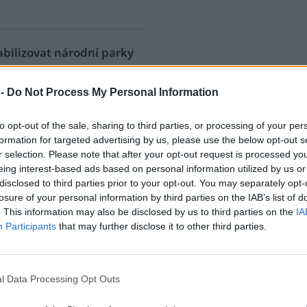
bilizovat národní parky
ureš a další poslanci ODS
 -
Do Not Process My Personal Information
i v poslanecké sněmovně
 novely zákona o ochraně
to opt-out of the sale, sharing to third parties, or processing of your per
dy a krajiny, kterou se znovu
formation for targeted advertising by us, please use the below opt-out s
 otevřít pravidla fungování
r selection. Please note that after your opt-out request is processed y
al národní parky a při jeho
eing interest-based ads based on personal information utilized by us or
y další likvidační
disclosed to third parties prior to your opt-out. You may separately opt-
ři předchozích novelách
losure of your personal information by third parties on the IAB’s list of
. This information may also be disclosed by us to third parties on the
IA
Participants
that may further disclose it to other third parties.
ušil povolení části
Vltavici na Lipně. Nebyl
l Data Processing Opt Outs
ký soud v Českých