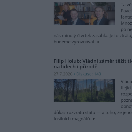
Ta vě
Pavel
fanta
Mnozí
po ne
nás minulý čtvrtek zasáhla. Je to ztráta
budeme vyrovnávat.
Filip Holub: Vládní záměr těžit t
na lidech i přírodě
Diskuse: 143
27.7.2026
Vláda
tlejí
rozpo
pozna
obnov
důkaz rozvratu státu — a toho, že jeh
fosilních magnátů.