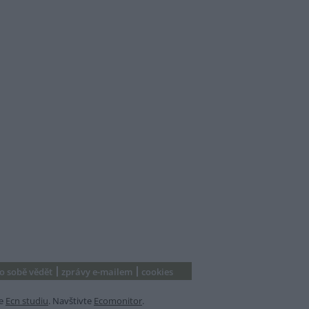
 o sobě vědět
zprávy e-mailem
cookies
e
Ecn studiu
. Navštivte
Ecomonitor
.