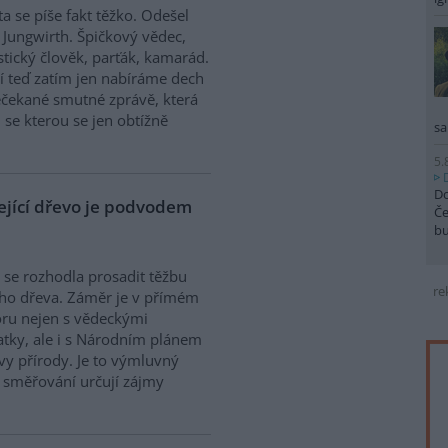
ta se píše fakt těžko. Odešel
 Jungwirth. Špičkový vědec,
stický člověk, parťák, kamarád.
 teď zatím jen nabíráme dech
čekané smutné zprávě, která
, se kterou se jen obtížně
sa
5.
Do
lející dřevo je podvodem
Če
b
 se rozhodla prosadit těžbu
re
cího dřeva. Záměr je v přímém
ru nejen s vědeckými
tky, ale i s Národním plánem
y přírody. Je to výmluvný
o směřování určují zájmy