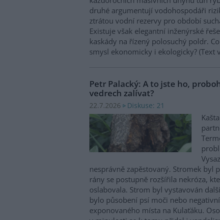
druhé argumentují vodohospodáři rizi
ztrátou vodní rezervy pro období such
Existuje však elegantní inženýrské řeš
kaskády na řízený polosuchý poldr. Co
smysl ekonomicky i ekologicky? (Text v
Petr Palacký: A to jste ho, probo
vedrech zalívat?
Diskuse: 21
22.7.2026
Kašta
part
Term
prob
Vysaz
nesprávně zapěstovaný. Stromek byl p
rány se postupně rozšířila nekróza, k
oslabovala. Strom byl vystavován dal
bylo působení psí moči nebo negativní 
exponovaného místa na Kulaťáku. Os