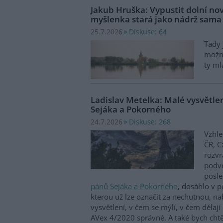
Jakub Hruška: Vypustit dolní no
myšlenka stará jako nádrž sama
Diskuse: 64
25.7.2026
Tady 
možn
ty m
Ladislav Metelka: Malé vysvětle
Sejáka a Pokorného
Diskuse: 268
24.7.2026
Vzhle
ČR, 
rozvr
podvo
posle
pánů Sejáka a Pokorného
, dosáhlo v p
kterou už lze označit za nechutnou, n
vysvětlení, v čem se mýlí, v čem dělají
AVex 4/2020 správné. A také bych chtě