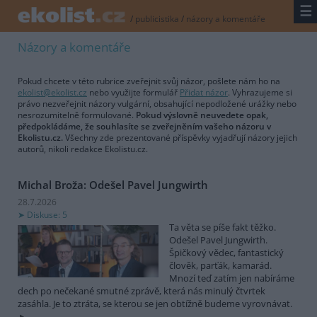
☰
/
publicistika
/
názory a komentáře
Názory a komentáře
Pokud chcete v této rubrice zveřejnit svůj názor, pošlete nám ho na
ekolist@ekolist.cz
nebo využijte formulář
Přidat názor
. Vyhrazujeme si
právo nezveřejnit názory vulgární, obsahující nepodložené urážky nebo
nesrozumitelně formulované.
Pokud výslovně neuvedete opak,
předpokládáme, že souhlasíte se zveřejněním vašeho názoru v
Ekolistu.cz.
Všechny zde prezentované příspěvky vyjadřují názory jejich
autorů, nikoli redakce Ekolistu.cz.
Michal Broža: Odešel Pavel Jungwirth
28.7.2026
Diskuse: 5
Ta věta se píše fakt těžko.
Odešel Pavel Jungwirth.
Špičkový vědec, fantastický
člověk, parťák, kamarád.
Mnozí teď zatím jen nabíráme
dech po nečekané smutné zprávě, která nás minulý čtvrtek
zasáhla. Je to ztráta, se kterou se jen obtížně budeme vyrovnávat.