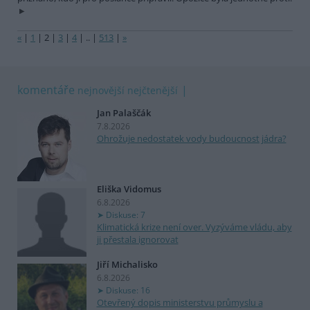
«
|
1
|
2
|
3
|
4
|
..
|
513
|
»
komentáře
nejnovější
nejčtenější
Jan Palaščák
7.8.2026
Ohrožuje nedostatek vody budoucnost jádra?
Eliška Vidomus
6.8.2026
Diskuse: 7
Klimatická krize není over. Vyzýváme vládu, aby
ji přestala ignorovat
Jiří Michalisko
6.8.2026
Diskuse: 16
Otevřený dopis ministerstvu průmyslu a