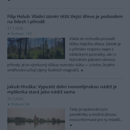
Filip Holub: Vládní záměr těžit tlející dřevo je podvodem
na lidech i přírodě
27.7.2026
Diskuse: 143
Vláda se rozhodla prosadit
těžbu tlejícího dřeva. Záměr je
v přímém rozporu nejen s
vědeckými poznatky, ale i s
Národním plánem obnovy
přírody. Je to výmluvný důkaz rozvratu státu — a toho, že jeho
směřování určují zájmy fosilních magnátů.
Jakub Hruška: Vypustit dolní novomlýnskou nádrž je
myšlenka stará jako nádrž sama
25.7.2026
Diskuse: 64
Tady je opakování pro
pamětníky a možná zbrusu
nová informace pro ty mladší…