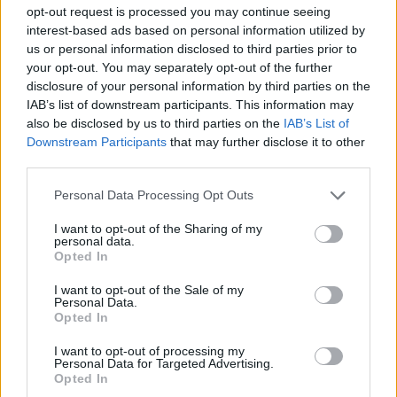
opt-out request is processed you may continue seeing
interest-based ads based on personal information utilized by
Jiří Svoboda: Kompromis pro Nové Mlýny – může
us or personal information disclosed to third parties prior to
polosuchý poldr zachránit Dyji před ekocidou a Břeclav
your opt-out. You may separately opt-out of the further
před stoletou vodou?
disclosure of your personal information by third parties on the
23.7.2026
IAB’s list of downstream participants. This information may
Diskuse: 57
also be disclosed by us to third parties on the
IAB’s List of
Vodní dílo Nové Mlýny na jižní
Downstream Participants
that may further disclose it to other
Moravě je dlouhodobě
third parties.
jablkem sváru. Na jedné straně
stojí volání ekologů po
radikálním vypuštění nádrží,
Personal Data Processing Opt Outs
obnově lužních lesů a řešení každoročních masivních úhynů tun
ryb pod přehradou. Na straně druhé argumentují vodohospodáři
I want to opt-out of the Sharing of my
rizikem destrukce sypaných hrází, ztrátou vodní rezervy pro
personal data.
Opted In
období sucha a miliardovými náklady. Existuje však elegantní
inženýrské řešení „něco mezi“: transformace kaskády na řízený
polosuchý poldr. Co by to obnášelo a proč to dává smysl
I want to opt-out of the Sale of my
Personal Data.
ekonomicky i ekologicky? (Text vznikl s využitím AI Gemini.)
Opted In
I want to opt-out of processing my
Petr Palacký: A to jste ho, proboha, nemohli v těch
Personal Data for Targeted Advertising.
vedrech zalívat?
Opted In
22.7.2026