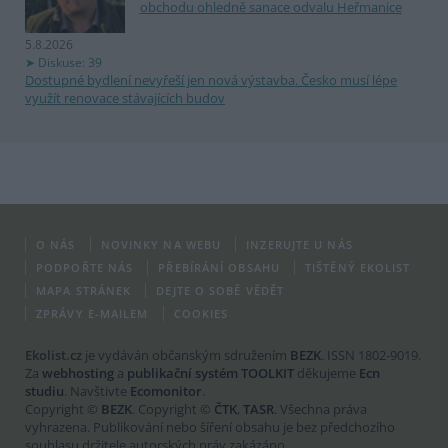
obchodu ohledně sanace odvalu Heřmanice
5.8.2026
Diskuse: 39
Dostupné bydlení nevyřeší jen nová výstavba. Česko musí lépe
využít renovace stávajících budov
O NÁS
NOVINKY NA WEBU
INZERUJTE U NÁS
PODPOŘTE NÁS
PŘEBÍRÁNÍ OBSAHU
TIŠTĚNÝ EKOLIST
MAPA STRÁNEK
DEJTE O SOBĚ VĚDĚT
ZPRÁVY E-MAILEM
COOKIES
Ekolist.cz
je vydáván občanským sdružením
BEZK
. ISSN 1802-9019.
Za
webhosting
a
publikační systém TOOLKIT
děkujeme
Ecn
studiu
. Navštivte
Ecomonitor
.
Copyright ©
BEZK
. Copyright ©
ČTK
,
TASR
. Všechna práva
vyhrazena. Publikování nebo šíření obsahu je bez předchozího
souhlasu držitele autorských práv zakázáno.