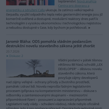
teplárenství.
Nová analýza
Centra pro dopravu a
energetiku a sdružení Calla
ukazuje, že zatímco velká tepelná
čerpadla, využití odpadního tepla nebo geotermální energie jsou již
komerčně ověřené a dostupné, modulární reaktory dnes patří k
technologiím s vysokou ekonomickou i technologickou nejistotou
a nebudou dostupné v čase, kdy bychom je potřebovali.
Jaromír Bláha: ODS pomohla vládním poslancům
destrukční novelu stavebního zákona ještě zhoršit
20.7.2026
Diskuse: 2
Vládní poslanci v pátek těsnou
většinou 88 hlasů schválili „LEX
DEVELOPER“ – děsivou novelu
stavebního zákona, která
povyšuje zájmy developerů
nad zájmy veřejné - ochrany přírody a životního prostředí,
památek i zdraví lidí. Novela neprošla řádným legislativním
procesem (příprava na kompetentním ministerstvu – diskuse s
odborníky a zainteresovanými skupinami – mezirezortní
připomínkové řízení – posouzení a zapracování připomínek
Legislativní rady vlády – schválení vládou), nikde nebylo oficiálně
přiznáno, kdo ji pro poslance připravil. Opozice byla jednotně proti.