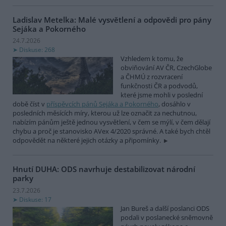
Ladislav Metelka: Malé vysvětlení a odpovědi pro pány
Sejáka a Pokorného
24.7.2026
Diskuse: 268
Vzhledem k tomu, že
obviňování AV ČR, CzechGlobe
a ČHMÚ z rozvracení
funkčnosti ČR a podvodů,
které jsme mohli v poslední
době číst v
příspěvcích pánů Sejáka a Pokorného
, dosáhlo v
posledních měsících míry, kterou už lze označit za nechutnou,
nabízím pánům ještě jednou vysvětlení, v čem se mýlí, v čem dělají
chybu a proč je stanovisko AVex 4/2020 správné. A také bych chtěl
odpovědět na některé jejich otázky a připomínky.
Hnutí DUHA: ODS navrhuje destabilizovat národní
parky
23.7.2026
Diskuse: 17
Jan Bureš a další poslanci ODS
podali v poslanecké sněmovně