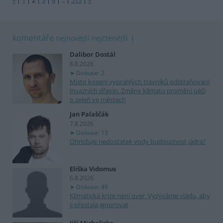
«
|
1
|
2
|
3
|
4
|
..
|
513
|
»
komentáře
nejnovější
nejčtenější
Dalibor Dostál
8.8.2026
Diskuse: 2
Místo kosení vyprahlých trávníků odstraňování
invazních dřevin. Změny klimatu promění péči
o zeleň ve městech
Jan Palaščák
7.8.2026
Diskuse: 13
Ohrožuje nedostatek vody budoucnost jádra?
Eliška Vidomus
6.8.2026
Diskuse: 49
Klimatická krize není over. Vyzýváme vládu, aby
ji přestala ignorovat