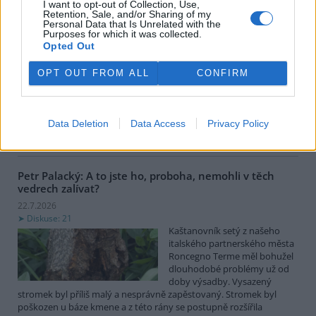
I want to opt-out of Collection, Use,
Moravě je dlouhodobě
Retention, Sale, and/or Sharing of my
jablkem sváru. Na jedné straně
Personal Data that Is Unrelated with the
stojí volání ekologů po
Purposes for which it was collected.
Opted Out
radikálním vypuštění nádrží,
obnově lužních lesů a řešení každoročních masivních úhynů tun
ryb pod přehradou. Na straně druhé argumentují vodohospodáři
OPT OUT FROM ALL
CONFIRM
rizikem destrukce sypaných hrází, ztrátou vodní rezervy pro
období sucha a miliardovými náklady. Existuje však elegantní
inženýrské řešení „něco mezi“: transformace kaskády na řízený
polosuchý poldr. Co by to obnášelo a proč to dává smysl
Data Deletion
Data Access
Privacy Policy
ekonomicky i ekologicky? (Text vznikl s využitím AI Gemini.)
Petr Palacký: A to jste ho, proboha, nemohli v těch
vedrech zalívat?
22.7.2026
Diskuse: 21
Kaštanovník setý z našeho
italského partnerského města
Roncegno Terme měl bohužel
dlouhodobé problémy už od
doby výsadby. Vysazený
stromek byl příliš malý a nesprávně zapěstovaný. Stromek byl
poškozen u báze kmene a z této rány se postupně rozšířila