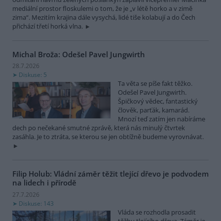
mediální prostor floskulemi o tom, že je „v létě horko a v zimě
zima“. Mezitím krajina dále vysychá, lidé tiše kolabují a do Čech
přichází třetí horká vlna.
Michal Broža: Odešel Pavel Jungwirth
28.7.2026
Diskuse: 5
Ta věta se píše fakt těžko.
Odešel Pavel Jungwirth.
Špičkový vědec, fantastický
člověk, parťák, kamarád.
Mnozí teď zatím jen nabíráme
dech po nečekané smutné zprávě, která nás minulý čtvrtek
zasáhla. Je to ztráta, se kterou se jen obtížně budeme vyrovnávat.
Filip Holub: Vládní záměr těžit tlející dřevo je podvodem
na lidech i přírodě
27.7.2026
Diskuse: 143
Vláda se rozhodla prosadit
těžbu tlejícího dřeva. Záměr je