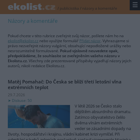
☰
/
publicistika
/
názory a komentáře
Názory a komentáře
Pokud chcete v této rubrice zveřejnit svůj názor, pošlete nám ho na
ekolist@ekolist.cz
nebo využijte formulář
Přidat názor
. Vyhrazujeme si
právo nezveřejnit názory vulgární, obsahující nepodložené urážky nebo
nesrozumitelně formulované.
Pokud výslovně neuvedete opak,
předpokládáme, že souhlasíte se zveřejněním vašeho názoru v
Ekolistu.cz.
Všechny zde prezentované příspěvky vyjadřují názory jejich
autorů, nikoli redakce Ekolistu.cz.
Matěj Pomahač: Do Česka se blíží třetí letošní vlna
extrémních teplot
29.7.2026
Diskuse: 50
V létě 2026 se Česko stalo
dějištěm absurdního dramatu.
Zatímco obyvatelstvo čelilo
dvěma vlnám extrémních
veder se zásadními dopady na
životy, hospodářství i krajinu, vládní kabinet krizi vymlčel. Při
odmítání návrhů zelených poslankyň zaplavil vicepremiér Macinka