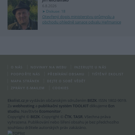
Jiří Michalisko
6.8.2026
Diskuse: 18
Otevřený dopis ministerstvu průmyslu a
obchodu ohledně sanace odvalu Heřmanice
O NÁS
NOVINKY NA WEBU
INZERUJTE U NÁS
PODPOŘTE NÁS
PŘEBÍRÁNÍ OBSAHU
TIŠTĚNÝ EKOLIST
MAPA STRÁNEK
DEJTE O SOBĚ VĚDĚT
ZPRÁVY E-MAILEM
COOKIES
Ekolist.cz
je vydáván občanským sdružením
BEZK
. ISSN 1802-9019.
Za
webhosting
a
publikační systém TOOLKIT
děkujeme
Ecn
studiu
. Navštivte
Ecomonitor
.
Copyright ©
BEZK
. Copyright ©
ČTK
,
TASR
. Všechna práva
vyhrazena. Publikování nebo šíření obsahu je bez předchozího
souhlasu držitele autorských práv zakázáno.