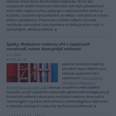
nekróza, která strom dlouhodobě oslabovala. Strom byl
vystavován dalším stresovým faktorům, jako bylo působení psí
moči nebo negativní vlivy vyplývající z exponovaného místa na
Kulaťáku. Osobně mám podezření, že někdy v minulosti se k tomu
přidal i vandalismus. Pracovnice z našeho odboru stromek
nechávaly narovnávat, byla doplněna ohrádka proti psí moči. A
samozřejmě, zálivka probíhala.
Spolky: Modulární reaktory uhlí v teplárnách
nenahradí, máme dostupnější možnosti
21.7.2026
Diskuse: 36
Jaderné modulární reaktory
aktuálně nejsou řešením pro
náhradu spalování uhlí v
teplárenství.
Nová analýza
Centra pro dopravu a
energetiku a sdružení Calla
ukazuje, že zatímco velká tepelná
čerpadla, využití odpadního tepla nebo geotermální energie jsou již
komerčně ověřené a dostupné, modulární reaktory dnes patří k
technologiím s vysokou ekonomickou i technologickou nejistotou
a nebudou dostupné v čase, kdy bychom je potřebovali.