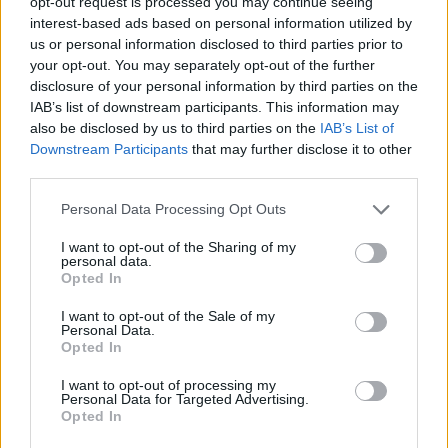
opt-out request is processed you may continue seeing
Lipensko pro život: Soud znovu zrušil povolení části
interest-based ads based on personal information utilized by
developerského projektu v Dolní Vltavici na Lipně.
us or personal information disclosed to third parties prior to
Nebyl prokázán veřejný zájem
your opt-out. You may separately opt-out of the further
23.7.2026
disclosure of your personal information by third parties on the
Diskuse: 4
IAB’s list of downstream participants. This information may
Krajský soud v Českých
Budějovicích dal za pravdu
also be disclosed by us to third parties on the
IAB’s List of
spolku Lipensko pro život a
Downstream Participants
that may further disclose it to other
zrušil rozhodnutí Jihočeského
third parties.
kraje i závazné stanovisko
Správy NP Šumava, které umožňovalo zásah do biotopů zvláště
Personal Data Processing Opt Outs
chráněných druhů při přípravě developerského projektu v Dolní
Vltavici (Černá v Pošumaví). Záměr o rozsahu 11 ha s kapacitou asi
I want to opt-out of the Sharing of my
800 lůžek v apartmánových domech a dvou hotelech, a s
personal data.
přístavištěm pro 100 lodí obdržel souhlasné stanovisko EIA v roce
Opted In
2020.
I want to opt-out of the Sale of my
Personal Data.
Jiří Svoboda: Kompromis pro Nové Mlýny – může
Opted In
polosuchý poldr zachránit Dyji před ekocidou a Břeclav
před stoletou vodou?
I want to opt-out of processing my
Personal Data for Targeted Advertising.
23.7.2026
Opted In
Diskuse: 57
Vodní dílo Nové Mlýny na jižní