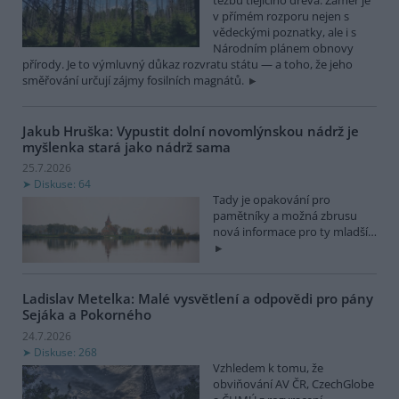
v přímém rozporu nejen s
vědeckými poznatky, ale i s
Národním plánem obnovy
přírody. Je to výmluvný důkaz rozvratu státu — a toho, že jeho
směřování určují zájmy fosilních magnátů.
Jakub Hruška: Vypustit dolní novomlýnskou nádrž je
myšlenka stará jako nádrž sama
25.7.2026
Diskuse: 64
Tady je opakování pro
pamětníky a možná zbrusu
nová informace pro ty mladší…
Ladislav Metelka: Malé vysvětlení a odpovědi pro pány
Sejáka a Pokorného
24.7.2026
Diskuse: 268
Vzhledem k tomu, že
obviňování AV ČR, CzechGlobe