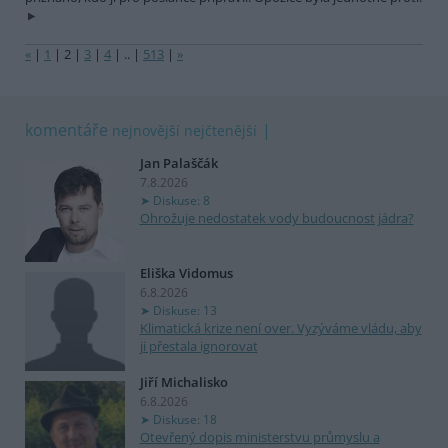
«
|
1
|
2
|
3
|
4
|
..
|
513
|
»
komentáře
nejnovější
nejčtenější
Jan Palaščák
7.8.2026
Diskuse: 8
Ohrožuje nedostatek vody budoucnost jádra?
Eliška Vidomus
6.8.2026
Diskuse: 13
Klimatická krize není over. Vyzýváme vládu, aby
ji přestala ignorovat
Jiří Michalisko
6.8.2026
Diskuse: 18
Otevřený dopis ministerstvu průmyslu a