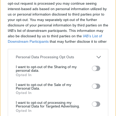
opt-out request is processed you may continue seeing
interest-based ads based on personal information utilized by
Jiří Svoboda: Kompromis pro Nové Mlýny – může
us or personal information disclosed to third parties prior to
polosuchý poldr zachránit Dyji před ekocidou a Břeclav
your opt-out. You may separately opt-out of the further
před stoletou vodou?
disclosure of your personal information by third parties on the
23.7.2026
IAB’s list of downstream participants. This information may
Diskuse: 57
also be disclosed by us to third parties on the
IAB’s List of
Vodní dílo Nové Mlýny na jižní
Downstream Participants
that may further disclose it to other
Moravě je dlouhodobě
third parties.
jablkem sváru. Na jedné straně
stojí volání ekologů po
radikálním vypuštění nádrží,
Personal Data Processing Opt Outs
obnově lužních lesů a řešení každoročních masivních úhynů tun
ryb pod přehradou. Na straně druhé argumentují vodohospodáři
I want to opt-out of the Sharing of my
rizikem destrukce sypaných hrází, ztrátou vodní rezervy pro
personal data.
Opted In
období sucha a miliardovými náklady. Existuje však elegantní
inženýrské řešení „něco mezi“: transformace kaskády na řízený
polosuchý poldr. Co by to obnášelo a proč to dává smysl
I want to opt-out of the Sale of my
Personal Data.
ekonomicky i ekologicky? (Text vznikl s využitím AI Gemini.)
Opted In
I want to opt-out of processing my
Petr Palacký: A to jste ho, proboha, nemohli v těch
Personal Data for Targeted Advertising.
vedrech zalívat?
Opted In
22.7.2026