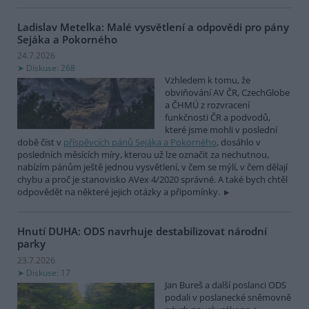
Ladislav Metelka: Malé vysvětlení a odpovědi pro pány
Sejáka a Pokorného
24.7.2026
Diskuse: 268
Vzhledem k tomu, že
obviňování AV ČR, CzechGlobe
a ČHMÚ z rozvracení
funkčnosti ČR a podvodů,
které jsme mohli v poslední
době číst v
příspěvcích pánů Sejáka a Pokorného
, dosáhlo v
posledních měsících míry, kterou už lze označit za nechutnou,
nabízím pánům ještě jednou vysvětlení, v čem se mýlí, v čem dělají
chybu a proč je stanovisko AVex 4/2020 správné. A také bych chtěl
odpovědět na některé jejich otázky a připomínky.
Hnutí DUHA: ODS navrhuje destabilizovat národní
parky
23.7.2026
Diskuse: 17
Jan Bureš a další poslanci ODS
podali v poslanecké sněmovně