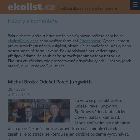
☰
/
publicistika
/
názory a komentáře
Názory a komentáře
Pokud chcete v této rubrice zveřejnit svůj názor, pošlete nám ho na
ekolist@ekolist.cz
nebo využijte formulář
Přidat názor
. Vyhrazujeme si
právo nezveřejnit názory vulgární, obsahující nepodložené urážky nebo
nesrozumitelně formulované.
Pokud výslovně neuvedete opak,
předpokládáme, že souhlasíte se zveřejněním vašeho názoru v
Ekolistu.cz.
Všechny zde prezentované příspěvky vyjadřují názory jejich
autorů, nikoli redakce Ekolistu.cz.
Michal Broža: Odešel Pavel Jungwirth
28.7.2026
Diskuse: 5
Ta věta se píše fakt těžko.
Odešel Pavel Jungwirth.
Špičkový vědec, fantastický
člověk, parťák, kamarád.
Mnozí teď zatím jen nabíráme
dech po nečekané smutné zprávě, která nás minulý čtvrtek
zasáhla. Je to ztráta, se kterou se jen obtížně budeme vyrovnávat.