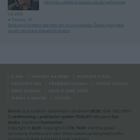
obchodu ohledně sanace odvalu Heřmanice
5.8.2026
Diskuse: 39
Dostupné bydlení nevyřeší jen nová výstavba. Česko musí lépe
využít renovace stávajících budov
O NÁS
NOVINKY NA WEBU
INZERUJTE U NÁS
PODPOŘTE NÁS
PŘEBÍRÁNÍ OBSAHU
TIŠTĚNÝ EKOLIST
MAPA STRÁNEK
DEJTE O SOBĚ VĚDĚT
ZPRÁVY E-MAILEM
COOKIES
Ekolist.cz
je vydáván občanským sdružením
BEZK
. ISSN 1802-9019.
Za
webhosting
a
publikační systém TOOLKIT
děkujeme
Ecn
studiu
. Navštivte
Ecomonitor
.
Copyright ©
BEZK
. Copyright ©
ČTK
,
TASR
. Všechna práva
vyhrazena. Publikování nebo šíření obsahu je bez předchozího
souhlasu držitele autorských práv zakázáno.