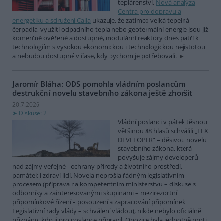
teplárenství.
Nová analýza
Centra pro dopravu a
energetiku a sdružení Calla
ukazuje, že zatímco velká tepelná
čerpadla, využití odpadního tepla nebo geotermální energie jsou již
komerčně ověřené a dostupné, modulární reaktory dnes patří k
technologiím s vysokou ekonomickou i technologickou nejistotou
a nebudou dostupné v čase, kdy bychom je potřebovali.
Jaromír Bláha: ODS pomohla vládním poslancům
destrukční novelu stavebního zákona ještě zhoršit
20.7.2026
Diskuse: 2
Vládní poslanci v pátek těsnou
většinou 88 hlasů schválili „LEX
DEVELOPER“ – děsivou novelu
stavebního zákona, která
povyšuje zájmy developerů
nad zájmy veřejné - ochrany přírody a životního prostředí,
památek i zdraví lidí. Novela neprošla řádným legislativním
procesem (příprava na kompetentním ministerstvu – diskuse s
odborníky a zainteresovanými skupinami – mezirezortní
připomínkové řízení – posouzení a zapracování připomínek
Legislativní rady vlády – schválení vládou), nikde nebylo oficiálně
přiznáno, kdo ji pro poslance připravil. Opozice byla jednotně proti.