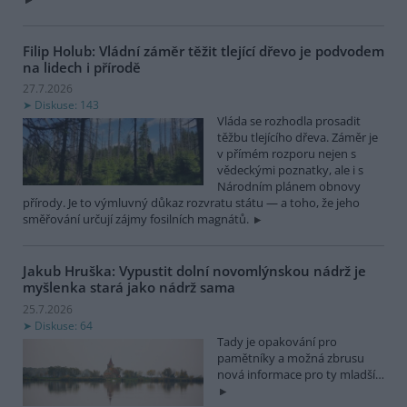
Filip Holub: Vládní záměr těžit tlející dřevo je podvodem
na lidech i přírodě
27.7.2026
Diskuse: 143
Vláda se rozhodla prosadit
těžbu tlejícího dřeva. Záměr je
v přímém rozporu nejen s
vědeckými poznatky, ale i s
Národním plánem obnovy
přírody. Je to výmluvný důkaz rozvratu státu — a toho, že jeho
směřování určují zájmy fosilních magnátů.
Jakub Hruška: Vypustit dolní novomlýnskou nádrž je
myšlenka stará jako nádrž sama
25.7.2026
Diskuse: 64
Tady je opakování pro
pamětníky a možná zbrusu
nová informace pro ty mladší…